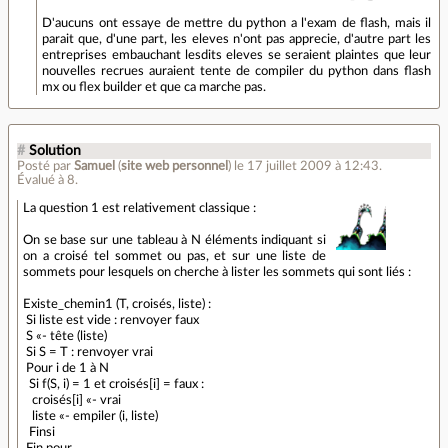
D'aucuns ont essaye de mettre du python a l'exam de flash, mais il
parait que, d'une part, les eleves n'ont pas apprecie, d'autre part les
entreprises embauchant lesdits eleves se seraient plaintes que leur
nouvelles recrues auraient tente de compiler du python dans flash
mx ou flex builder et que ca marche pas.
#
Solution
Posté par
Samuel
(
site web personnel
)
le 17 juillet 2009 à 12:43
.
Évalué à
8
.
La question 1 est relativement classique :
On se base sur une tableau à N éléments indiquant si
on a croisé tel sommet ou pas, et sur une liste de
sommets pour lesquels on cherche à lister les sommets qui sont liés :
Existe_chemin1 (T, croisés, liste) :
Si liste est vide : renvoyer faux
S «- tête (liste)
Si S = T : renvoyer vrai
Pour i de 1 à N
Si f(S, i) = 1 et croisés[i] = faux :
croisés[i] «- vrai
liste «- empiler (i, liste)
Finsi