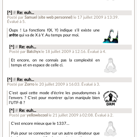
[^]
#
Re: euh...
Posté par
Samuel
(
site web personnel
)
le 17 juillet 2009 à 13:39
.
Évalué à
5
.
Oups ! La fonctions f(X, Y) indique s'il existe une
arête
qui va de X à Y. Au temps pour moi.
[^]
#
Re: euh...
Posté par
Batchyx
le 18 juillet 2009 à 12:16
.
Évalué à
4
.
Et encore, on ne connais pas la complexité en
temps et en espace de celle ci.
[^]
#
Re: euh...
Posté par
Zorro
le 20 juillet 2009 à 16:03
.
Évalué à
3
.
C’est quoi cette mode d’écrire les pseudonymes à
l’envers ? C’est pour montrer qu’on manipule bien
l’UTF-8 ?
[^]
#
Re: euh...
Posté par
yellowiscool
le 21 juillet 2009 à 02:08
.
Évalué à
2
.
C'est encore mieux que le 1337…
Puis pour se connecter sur un autre ordinateur que