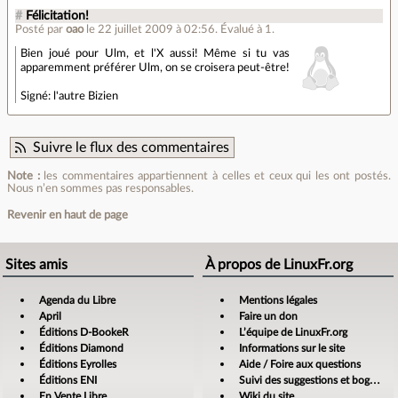
#
Félicitation!
Posté par
oao
le 22 juillet 2009 à 02:56
.
Évalué à
1
.
Bien joué pour Ulm, et l'X aussi! Même si tu vas
apparemment préférer Ulm, on se croisera peut-être!
Signé: l'autre Bizien
Suivre le flux des commentaires
Note :
les commentaires appartiennent à celles et ceux qui les ont postés.
Nous n’en sommes pas responsables.
Revenir en haut de page
Sites amis
À propos de LinuxFr.org
Agenda du Libre
Mentions légales
April
Faire un don
Éditions D-BookeR
L’équipe de LinuxFr.org
Éditions Diamond
Informations sur le site
Éditions Eyrolles
Aide / Foire aux questions
Éditions ENI
Suivi des suggestions et bogues
En Vente Libre
Wiki du site