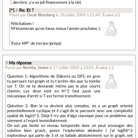
derrière, y'a un joli financement à la clé).
[^]
#
Re: Et ?
Posté par
Oscar Blumberg
le 18 juillet 2009 à 21:49
.
Évalué à
0
.
Félicitations !
M'étonnerais qu'on fasse mieux l'année prochaine ;)
(futur MP* de ton (ex-)prépa)
#
Ma réponse
Posté par
Beretta_Vexee
le 17 juillet 2009 à 23:01
.
Évalué à
2
.
Question 1: Algorithme de Dijkstra ou DFS, en gros
tu parcours ton graph et tu t'arrête dés que tu tombe
sur T. On ne te demande même pas le plus courts
chemin. Les deux sont en N^2 faut juste une
mécanique d'arrêt si T est fermé transitivement.
Question 2: Bon la ca devient plus complex, on a un graph orienté
potentiellement cyclique et il s'agit de le parcourir avec une complexité
spatial de log(n)^2. Déjà il n'y pas d'algo classique pour ce problème qui
viennent a l'esprit immédiatement.
On est pas limité en niveau temporelle donc on peut envisager des
solution bien gruick, genre l'exploration aléatoire ( j'ai log(N)^2
explorateur qui parte de S et se balade aléatoirement sur le graph, ont