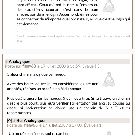
Il y a deux choses différentes. Le login, et le
nom affiché. Ceux qui ont le nom à l'envers ou
des caractères japonais, c'est dans le nom
affiché, pas dans le login. Aucun problèmes pour
se connecter de n'importe quel ordinateur, vu que c'est le login qui
est demandé.
Tous les nombres premiers sont impairs, sauf un. Tous les nombres premiers sont impairs, sauf
deux.
#
Analogique
Posté par
fleny68
le 17 juillet 2009 à 16:59
.
Évalué à
3
.
1 algorithme analogique par noeud.
Avec des bouts de ficelle, en considérant les arc non
orientés, réalisés un modèle en fil du noeud:
Plus qu'à prendre les les noeuds S et T et à tirer. Si tu trouve un chemin
c'est le plus court, plus qu'à vérifier l'orientation des arcs; tu coupes au
ciseau si l'orientation ne donne pas un chemin de S à T et tu
recommences.
[^]
#
Re: Analogique
Posté par
fleny68
le 17 juillet 2009 à 17:09
.
Évalué à
1
.
Un modèle en fil du graphe, pardon.