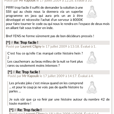
Posté par
Mr Kapouik
le 17 juillet 2009 à 12:26
.
Évalué à
10
.
Pfffff trop facile il suffit de demander la solution à une
SSII qui au choix nous la donnera via un superbe
programme en java qui aura pris un an à être
développé et nécessite l'achat d'un serveur à 8000€
pour faire tourner le code ou qui nous le rendra en l'espace de deux mois
en aillant fait sous traiter en inde.
Bref l'ENS ne forme sûrement pas de bon décideurs pressés !
[^]
#
Re: Trop facile !
Posté par
Laurent Cligny
le 17 juillet 2009 à 13:18
.
Évalué à
1
.
C'est fou ce qu'elle t'as marqué cette histoire hein ?
;)
Les cauchemars au beau milieu de la nuit se font plus
rares ou seulement moins intenses ?
[^]
#
Re: Trop facile !
Posté par
Mr Kapouik
le 17 juillet 2009 à 14:17
.
Évalué à
4
.
Les private joke c'est mieux quand on les comprend
... et pour le coup je ne vois pas de quelle histoire tu
parles ...
Je suis sûr que ça va finir par une histoire autour du nombre 42 de
toute manière !
[^]
#
Re: Trop facile !