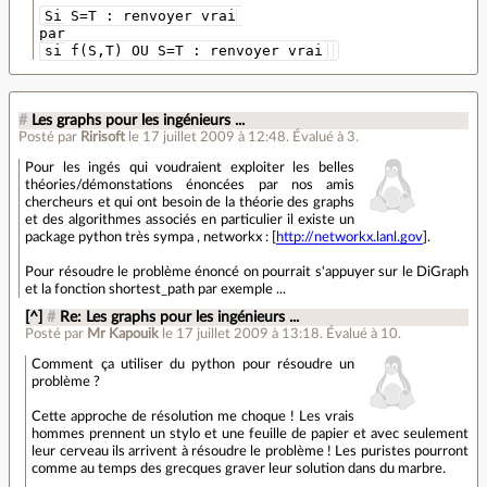
Si S=T : renvoyer vrai
par
si f(S,T) OU S=T : renvoyer vrai
#
Les graphs pour les ingénieurs ...
Posté par
Ririsoft
le 17 juillet 2009 à 12:48
.
Évalué à
3
.
Pour les ingés qui voudraient exploiter les belles
théories/démonstations énoncées par nos amis
chercheurs et qui ont besoin de la théorie des graphs
et des algorithmes associés en particulier il existe un
package python très sympa , networkx : [
http://networkx.lanl.gov
].
Pour résoudre le problème énoncé on pourrait s'appuyer sur le DiGraph
et la fonction shortest_path par exemple ...
[^]
#
Re: Les graphs pour les ingénieurs ...
Posté par
Mr Kapouik
le 17 juillet 2009 à 13:18
.
Évalué à
10
.
Comment ça utiliser du python pour résoudre un
problème ?
Cette approche de résolution me choque ! Les vrais
hommes prennent un stylo et une feuille de papier et avec seulement
leur cerveau ils arrivent à résoudre le problème ! Les puristes pourront
comme au temps des grecques graver leur solution dans du marbre.