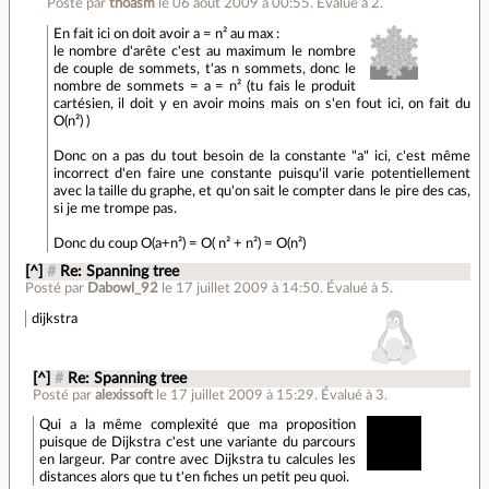
Posté par
thoasm
le 06 août 2009 à 00:55
.
Évalué à
2
.
En fait ici on doit avoir a = n² au max :
le nombre d'arête c'est au maximum le nombre
de couple de sommets, t'as n sommets, donc le
nombre de sommets = a = n² (tu fais le produit
cartésien, il doit y en avoir moins mais on s'en fout ici, on fait du
O(n²) )
Donc on a pas du tout besoin de la constante "a" ici, c'est même
incorrect d'en faire une constante puisqu'il varie potentiellement
avec la taille du graphe, et qu'on sait le compter dans le pire des cas,
si je me trompe pas.
Donc du coup O(a+n²) = O( n² + n²) = O(n²)
[^]
#
Re: Spanning tree
Posté par
Dabowl_92
le 17 juillet 2009 à 14:50
.
Évalué à
5
.
dijkstra
[^]
#
Re: Spanning tree
Posté par
alexissoft
le 17 juillet 2009 à 15:29
.
Évalué à
3
.
Qui a la même complexité que ma proposition
puisque de Dijkstra c'est une variante du parcours
en largeur. Par contre avec Dijkstra tu calcules les
distances alors que tu t'en fiches un petit peu quoi.