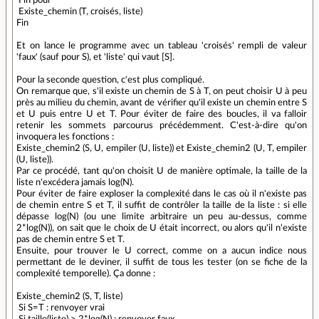
Fin pour
Existe_chemin (T, croisés, liste)
Fin
Et on lance le programme avec un tableau 'croisés' rempli de valeur
'faux' (sauf pour S), et 'liste' qui vaut [S].
Pour la seconde question, c'est plus compliqué.
On remarque que, s'il existe un chemin de S à T, on peut choisir U à peu
près au milieu du chemin, avant de vérifier qu'il existe un chemin entre S
et U puis entre U et T. Pour éviter de faire des boucles, il va falloir
retenir les sommets parcourus précédemment. C'est-à-dire qu'on
invoquera les fonctions :
Existe_chemin2 (S, U, empiler (U, liste)) et Existe_chemin2 (U, T, empiler
(U, liste)).
Par ce procédé, tant qu'on choisit U de manière optimale, la taille de la
liste n'excédera jamais log(N).
Pour éviter de faire exploser la complexité dans le cas où il n'existe pas
de chemin entre S et T, il suffit de contrôler la taille de la liste : si elle
dépasse log(N) (ou une limite arbitraire un peu au-dessus, comme
2*log(N)), on sait que le choix de U était incorrect, ou alors qu'il n'existe
pas de chemin entre S et T.
Ensuite, pour trouver le U correct, comme on a aucun indice nous
permettant de le deviner, il suffit de tous les tester (on se fiche de la
complexité temporelle). Ça donne :
Existe_chemin2 (S, T, liste)
Si S=T : renvoyer vrai