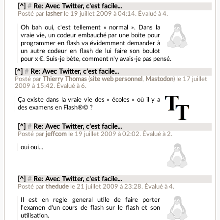
[^]
#
Re: Avec Twitter, c'est facile...
Posté par
lasher
le 19 juillet 2009 à 04:14
.
Évalué à
4
.
Oh bah oui, c'est tellement « normal ». Dans la
vraie vie, un codeur embauché par une boite pour
programmer en flash va évidemment demander à
un autre codeur en flash de lui faire son boulot
pour x €. Suis-je bête, comment n'y avais-je pas pensé.
[^]
#
Re: Avec Twitter, c'est facile...
Posté par
Thierry Thomas
(
site web personnel
,
Mastodon
)
le 17 juillet
2009 à 15:42
.
Évalué à
6
.
Ça existe dans la vraie vie des « écoles » où il y a
des examens en Flash®© ?
[^]
#
Re: Avec Twitter, c'est facile...
Posté par
jeffcom
le 19 juillet 2009 à 02:02
.
Évalué à
2
.
oui oui...
[^]
#
Re: Avec Twitter, c'est facile...
Posté par
thedude
le 21 juillet 2009 à 23:28
.
Évalué à
4
.
Il est en regle general utile de faire porter
l'examen d'un cours de flash sur le flash et son
utilisation.