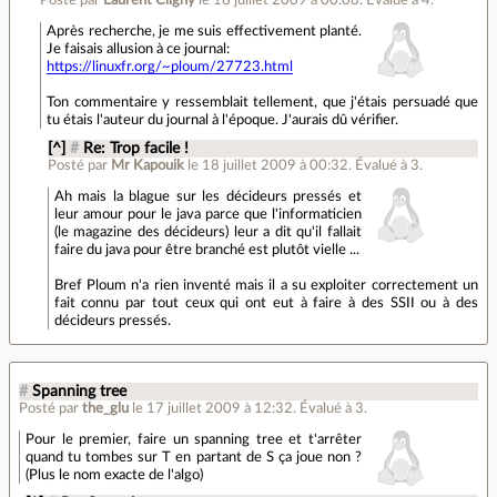
Posté par
Laurent Cligny
le 18 juillet 2009 à 00:08
.
Évalué à
4
.
Après recherche, je me suis effectivement planté.
Je faisais allusion à ce journal:
https://linuxfr.org/~ploum/27723.html
Ton commentaire y ressemblait tellement, que j'étais persuadé que
tu étais l'auteur du journal à l'époque. J'aurais dû vérifier.
[^]
#
Re: Trop facile !
Posté par
Mr Kapouik
le 18 juillet 2009 à 00:32
.
Évalué à
3
.
Ah mais la blague sur les décideurs pressés et
leur amour pour le java parce que l'informaticien
(le magazine des décideurs) leur a dit qu'il fallait
faire du java pour être branché est plutôt vielle ...
Bref Ploum n'a rien inventé mais il a su exploiter correctement un
fait connu par tout ceux qui ont eut à faire à des SSII ou à des
décideurs pressés.
#
Spanning tree
Posté par
the_glu
le 17 juillet 2009 à 12:32
.
Évalué à
3
.
Pour le premier, faire un spanning tree et t'arrêter
quand tu tombes sur T en partant de S ça joue non ?
(Plus le nom exacte de l'algo)