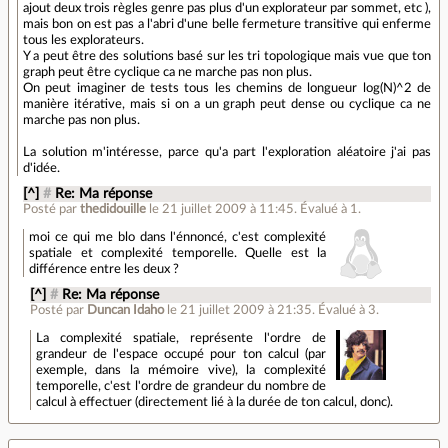
ajout deux trois règles genre pas plus d'un explorateur par sommet, etc ),
mais bon on est pas a l'abri d'une belle fermeture transitive qui enferme
tous les explorateurs.
Y a peut être des solutions basé sur les tri topologique mais vue que ton
graph peut être cyclique ca ne marche pas non plus.
On peut imaginer de tests tous les chemins de longueur log(N)^2 de
manière itérative, mais si on a un graph peut dense ou cyclique ca ne
marche pas non plus.
La solution m'intéresse, parce qu'a part l'exploration aléatoire j'ai pas
d'idée.
[^]
#
Re: Ma réponse
Posté par
thedidouille
le 21 juillet 2009 à 11:45
.
Évalué à
1
.
moi ce qui me blo dans l'énnoncé, c'est complexité
spatiale et complexité temporelle. Quelle est la
différence entre les deux ?
[^]
#
Re: Ma réponse
Posté par
Duncan Idaho
le 21 juillet 2009 à 21:35
.
Évalué à
3
.
La complexité spatiale, représente l'ordre de
grandeur de l'espace occupé pour ton calcul (par
exemple, dans la mémoire vive), la complexité
temporelle, c'est l'ordre de grandeur du nombre de
calcul à effectuer (directement lié à la durée de ton calcul, donc).