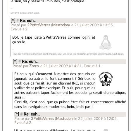
le sien, on y passe 10 minutes, c'est pratique.
Envoyé depuis mon lapin.
[^]
#
Re: euh...
Posté par
2PetitsVerres
(
Mastodon
)
le 21 juillet 2009 à 13:55
.
Évalué à
2
.
Bof, je tape juste 2PetitsVerres comme login, et
ça roule.
Tous les nombres premiers sont impairs, sauf un. Tous les nombres premiers sont impairs, sauf deux.
[^]
#
Re: euh...
Posté par
Zorro
le 21 juillet 2009 à 14:31
.
Évalué à
1
.
Et ceux qui s’amusent à mettre des pseudo en
japonais ou autre, ils font comment ? Sérieux, le
souk que ça ferait, sur un channel IRC, si chacun
y allait de sa police exotique. Et puis, pour que les
autres puissent taper facilement les pseudo, ça serait d’un pratique,
aussi…
Ceci dit, c’est cool que ça puisse être fait et correctement affiché
dans les navigateurs modernes, hein, je dis pas !
[^]
#
Re: euh...
Posté par
2PetitsVerres
(
Mastodon
)
le 22 juillet 2009 à 12:02
.
Évalué à
2
.