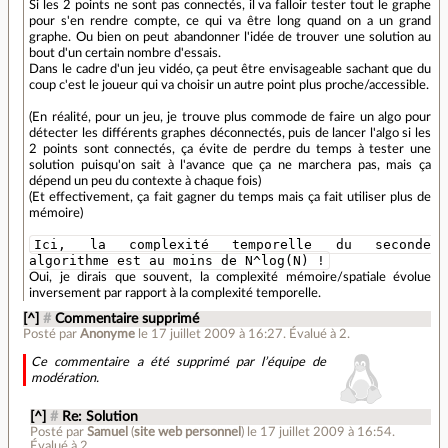
Si les 2 points ne sont pas connectés, il va falloir tester tout le graphe
pour s'en rendre compte, ce qui va être long quand on a un grand
graphe. Ou bien on peut abandonner l'idée de trouver une solution au
bout d'un certain nombre d'essais.
Dans le cadre d'un jeu vidéo, ça peut être envisageable sachant que du
coup c'est le joueur qui va choisir un autre point plus proche/accessible.
(En réalité, pour un jeu, je trouve plus commode de faire un algo pour
détecter les différents graphes déconnectés, puis de lancer l'algo si les
2 points sont connectés, ça évite de perdre du temps à tester une
solution puisqu'on sait à l'avance que ça ne marchera pas, mais ça
dépend un peu du contexte à chaque fois)
(Et effectivement, ça fait gagner du temps mais ça fait utiliser plus de
mémoire)
Ici, la complexité temporelle du seconde
algorithme est au moins de N^log(N) !
Oui, je dirais que souvent, la complexité mémoire/spatiale évolue
inversement par rapport à la complexité temporelle.
[^]
#
Commentaire supprimé
Posté par
Anonyme
le 17 juillet 2009 à 16:27
.
Évalué à
2
.
Ce commentaire a été supprimé par l’équipe de
modération.
[^]
#
Re: Solution
Posté par
Samuel
(
site web personnel
)
le 17 juillet 2009 à 16:54
.
Évalué à
2
.