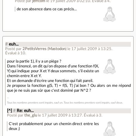
Posté par
jeffcom
le 19 juillet 2009 à 02:10
.
Évalué à
4
.
de son absence dans ce cas précis...
#
euh...
Posté par
2PetitsVerres
(
Mastodon
)
le 17 juillet 2009 à 13:25
.
Évalué à
10
.
pour la partie 1), il y a un piège ?
Dans l'énoncé, on dit qu'on dispose d'une fonction f(X,
Y) qui indique pour X et Y deux sommets, s'il existe un
chemin entre X et Y.
Et on demande d'écrire une fonction qui fait pareil.
Je propose la fonction g(S, T) = f(S, T) j'ai bon ? Ou alors on me répond
que je ne suis pas sûr que c'est dominé par N^2 ?
Tous les nombres premiers sont impairs, sauf un. Tous les nombres premiers sont impairs, sauf deux.
[^]
#
Re: euh...
Posté par
the_glu
le 17 juillet 2009 à 13:27
.
Évalué à
3
.
C'est probablement pour un chemin direct entre les
deux ;)