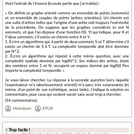
Voici l'extrait de l'énoncé (la seule partie que j'ai traitée) :
« On définit un graphe orienté comme un ensemble de points (sommets)
et un ensemble de couples de points (arêtes orientées). Un chemin est
une suite d'arêtes telles que l'origine d'une arête soit toujours l'extrémité
de la précédente. On suppose que les graphes considérés ici ont N
sommets, et que l'on dispose d'une fonction f(X, Y) qui indique, pour X et
Y deux sommets, s'il existe un chemin entre X et Y.
1. Écrire un algorithme qui, à partir de deux sommets S et T détermine s'il
existe un chemin de S à T. La complexité temporelle doit être dominée
par N^2.
2. Écrire un algorithme qui répond à cette même question, avec une
complexité spatiale dominée par log(N)^2. (les indices des arêtes, étant
des nombres entre 1 et N, occupent un espace dominé par log(N)) Peu
importe la complexité temporelle. »
Je vous laisse chercher. La réponse à la seconde question (vers laquelle
l'examinateur m'a laborieusement orienté) m'a paru très surprenante (et
même, d'un point de vue esthétique, assez laide). J'indique la solution en
commentaire, pour ceux qui veulent savoir sans avoir trop à chercher.
(
54 commentaires
).
Markdown
EPUB
#
Trop facile !