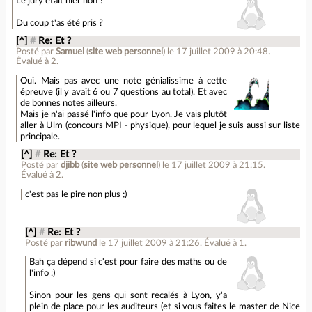
Le jury était hier non ?
Du coup t'as été pris ?
[^]
#
Re: Et ?
Posté par
Samuel
(
site web personnel
)
le 17 juillet 2009 à 20:48
.
Évalué à
2
.
Oui. Mais pas avec une note génialissime à cette
épreuve (il y avait 6 ou 7 questions au total). Et avec
de bonnes notes ailleurs.
Mais je n'ai passé l'info que pour Lyon. Je vais plutôt
aller à Ulm (concours MPI - physique), pour lequel je suis aussi sur liste
principale.
[^]
#
Re: Et ?
Posté par
djibb
(
site web personnel
)
le 17 juillet 2009 à 21:15
.
Évalué à
2
.
c'est pas le pire non plus ;)
[^]
#
Re: Et ?
Posté par
ribwund
le 17 juillet 2009 à 21:26
.
Évalué à
1
.
Bah ça dépend si c'est pour faire des maths ou de
l'info :)
Sinon pour les gens qui sont recalés à Lyon, y'a
plein de place pour les auditeurs (et si vous faites le master de Nice