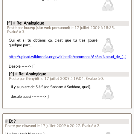
[^]
#
Re: Analogique
Posté par
hocwp
(
site web personnel
)
le 17 juillet 2009 à 18:35
.
Évalué à
3
.
Oui et si tu obtiens ça, c'est que tu t'es gouré
quelque part...
http://upload.wikimedia.org/wikipedia/commons/6/6e/Noeud_de_(...)
Désolé -----> [ ]
[^]
#
Re: Analogique
Posté par
fleny68
le 17 juillet 2009 à 19:04
.
Évalué à
0
.
Il y a un arc de S à S (de Saddam à Saddam, quoi).
désolé aussi -------->[]
#
Et ?
Posté par
ribwund
le 17 juillet 2009 à 20:27
.
Évalué à
2
.