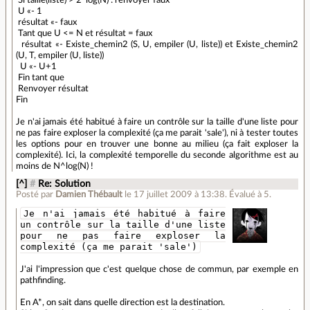
Si taille(liste) > 2*log(N) : renvoyer faux
U «- 1
résultat «- faux
Tant que U <= N et résultat = faux
résultat «- Existe_chemin2 (S, U, empiler (U, liste)) et Existe_chemin2
(U, T, empiler (U, liste))
U «- U+1
Fin tant que
Renvoyer résultat
Fin
Je n'ai jamais été habitué à faire un contrôle sur la taille d'une liste pour
ne pas faire exploser la complexité (ça me parait 'sale'), ni à tester toutes
les options pour en trouver une bonne au milieu (ça fait exploser la
complexité). Ici, la complexité temporelle du seconde algorithme est au
moins de N^log(N) !
[^]
#
Re: Solution
Posté par
Damien Thébault
le 17 juillet 2009 à 13:38
.
Évalué à
5
.
Je n'ai jamais été habitué à faire
un contrôle sur la taille d'une liste
pour ne pas faire exploser la
complexité (ça me parait 'sale')
J'ai l'impression que c'est quelque chose de commun, par exemple en
pathfinding.
En A*, on sait dans quelle direction est la destination.