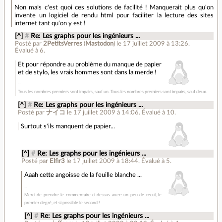
Non mais c'est quoi ces solutions de facilité ! Manquerait plus qu'on
invente un logiciel de rendu html pour faciliter la lecture des sites
internet tant qu'on y est !
[^]
#
Re: Les graphs pour les ingénieurs ...
Posté par
2PetitsVerres
(
Mastodon
)
le 17 juillet 2009 à 13:26
.
Évalué à
6
.
Et pour répondre au problème du manque de papier
et de stylo, les vrais hommes sont dans la merde !
Tous les nombres premiers sont impairs, sauf un. Tous les nombres premiers sont impairs, sauf deux.
[^]
#
Re: Les graphs pour les ingénieurs ...
Posté par
ナイコ
le 17 juillet 2009 à 14:06
.
Évalué à
10
.
Surtout s'ils manquent de papier...
[^]
#
Re: Les graphs pour les ingénieurs ...
Posté par
Elfir3
le 17 juillet 2009 à 18:44
.
Évalué à
5
.
Aaah cette angoisse de la feuille blanche ...
Merci de prendre le commentaire ci-dessus avec: un peu de recul, le
premier degré, et si possible le second !
[^]
#
Re: Les graphs pour les ingénieurs ...