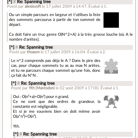
[^]
#
Re: Spanning tree
Posté par
alexissoft
le 17 juillet 2009 à 14:47
.
Évalué à
1
.
Ou un simple parcours en largeur et t'utilises la liste
des sommets parcourus à partir de ton sommet de
départ.
Ca doit faire un truc genre O(N^2+A) à la très grosse louche (où A le
nombre d'arêtes).
[^]
#
Re: Spanning tree
Posté par
thoasm
le 17 juillet 2009 à 16:04
.
Évalué à
2
.
Le n^2 comprends pas déja le A ? Dans le pire des
cas, pour chaque sommets tu as au max N arêtes,
et tu ne parcours chaque sommet qu'une fois, donc
ça fait du N*N .
[^]
#
Re: Spanning tree
Posté par
Yth
(
Mastodon
)
le 02 août 2009 à 17:00
.
Évalué à
1
.
Oui : O(n²+a)=O(n²) pour n grand.
Ce ne sont que des ordres de grandeur, la
constante est négligeable.
Et si je me souviens bien on doit même avoir
O(a*n²)=O(n²).
Yth.
[^]
#
Re: Spanning tree