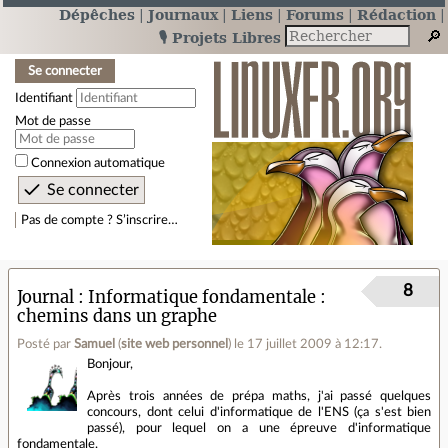
Dépêches
Journaux
Liens
Forums
Rédaction
🎙️ Projets Libres
Se connecter
Identifiant
Mot de passe
Connexion automatique
Pas de compte ? S’inscrire…
8
Journal
Informatique fondamentale :
chemins dans un graphe
Posté par
Samuel
(
site web personnel
)
le 17 juillet 2009 à 12:17
.
Bonjour,
Après trois années de prépa maths, j'ai passé quelques
concours, dont celui d'informatique de l'ENS (ça s'est bien
passé), pour lequel on a une épreuve d'informatique
fondamentale.