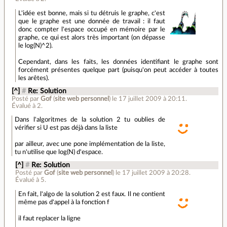
L'idée est bonne, mais si tu détruis le graphe, c'est
que le graphe est une donnée de travail : il faut
donc compter l'espace occupé en mémoire par le
graphe, ce qui est alors très important (on dépasse
le log(N)^2).
Cependant, dans les faits, les données identifiant le graphe sont
forcément présentes quelque part (puisqu'on peut accéder à toutes
les arêtes).
[^]
#
Re: Solution
Posté par
Gof
(
site web personnel
)
le 17 juillet 2009 à 20:11
.
Évalué à
2
.
Dans l'algoritmes de la solution 2 tu oublies de
vérifier si U est pas déjà dans la liste
par ailleur, avec une pone implémentation de la liste,
tu n'utilise que log(N) d'espace.
[^]
#
Re: Solution
Posté par
Gof
(
site web personnel
)
le 17 juillet 2009 à 20:28
.
Évalué à
5
.
En fait, l'algo de la solution 2 est faux. Il ne contient
même pas d'appel à la fonction f
il faut replacer la ligne