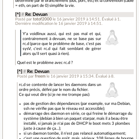
déterminé par le branchement (bus, port, etc) et la convention (câble
= eth, on part de 0) simplifie la vie.
[^]
#
Re: Devuan
Posté par
totof2000
le 16 janvier 2019 à 14:51
.
Évalué à
1
.
Dernière modification le 16 janvier 2019 à 14:51.
Y'a voidlinux aussi, qui est pas mal et qui,
contrairement à devuan, ne se base pas sur
rc.d (parce que le problème de base, c'est pas
sysV, c'est rc.d qui fait semblant de gérer
alors qu'il sert quasi à rien).
Quel est le problème avec rc.d ?
[^]
#
Re: Devuan
Posté par
freem
le 16 janvier 2019 à 15:34
.
Évalué à
8
.
rc.d se contente de lancer les daemons dans un
ordre précis, défini par le nom du fichier.
Ce qui veut dire (si je ne me trompe pas):
pas de gestion des dépendances (par example, sur ma Debian,
ssh ne vérifie pas que le réseau est accessible);
démarrage des daemon en série, ce qui freine le démarrage du
système (debian à bien un paquet starpar, mais il a beau être
installé, si jamais je n'ai pas de DHCP le boot mets 3 plombes
juste à cause de ça…);
si un daemon tombe, il n'est pas relancé automatiquement;
c'est une question de goût, mais, sérieux, 108 lignes de bourne