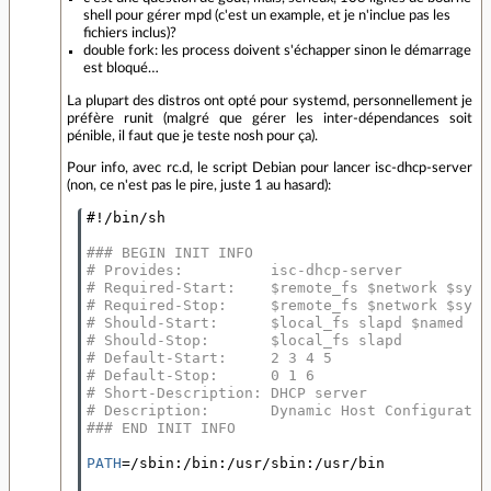
shell pour gérer mpd (c'est un example, et je n'inclue pas les
fichiers inclus)?
double fork: les process doivent s'échapper sinon le démarrage
est bloqué…
La plupart des distros ont opté pour systemd, personnellement je
préfère runit (malgré que gérer les inter-dépendances soit
pénible, il faut que je teste nosh pour ça).
Pour info, avec rc.d, le script Debian pour lancer isc-dhcp-server
(non, ce n'est pas le pire, juste 1 au hasard):
#!/bin/sh
### BEGIN INIT INFO
# Provides:          isc-dhcp-server
# Required-Start:    $remote_fs $network $sysl
# Required-Stop:     $remote_fs $network $sysl
# Should-Start:      $local_fs slapd $named
# Should-Stop:       $local_fs slapd
# Default-Start:     2 3 4 5
# Default-Stop:      0 1 6
# Short-Description: DHCP server
# Description:       Dynamic Host Configuratio
### END INIT INFO
PATH
=
/sbin:/bin:/usr/sbin:/usr/bin
