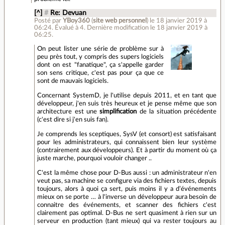
[^]
#
Re: Devuan
Posté par
YBoy360
(
site web personnel
)
le 18 janvier 2019 à
06:24
.
Évalué à
4
.
Dernière modification le 18 janvier 2019 à
06:25.
On peut lister une série de problème sur à
peu près tout, y compris des supers logiciels
dont on est "fanatique", ça s'appelle garder
son sens critique, c'est pas pour ça que ce
sont de mauvais logiciels.
Concernant SystemD, je l'utilise depuis 2011, et en tant que
développeur, j'en suis très heureux et je pense même que son
architecture est une
simplification
de la situation précédente
(c'est dire si j'en suis fan).
Je comprends les sceptiques, SysV (et consort) est satisfaisant
pour les administrateurs, qui connaissent bien leur système
(contrairement aux développeurs). Et à partir du moment où ça
juste marche, pourquoi vouloir changer ..
C'est la même chose pour D-Bus aussi : un administrateur n'en
veut pas, sa machine se configure via des fichiers textes, depuis
toujours, alors à quoi ça sert, puis moins il y a d’événements
mieux on se porte … à l'inverse un développeur aura besoin de
connaitre des événements, et scanner des fichiers c'est
clairement pas optimal. D-Bus ne sert quasiment à rien sur un
serveur en production (tant mieux) qui va rester toujours au