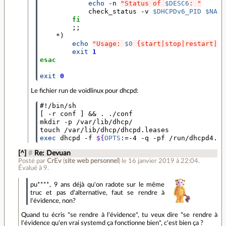
echo
 -n 
"Status of 
$DESC6
: "
            check_status -v 
$DHCPDv6_PID
$NAME
fi
;;
    *
)
echo
"Usage: 
$0
 {start|stop|restart|fo
exit
1
esac
exit
0
Le fichier run de voidlinux pour dhcpd:
#!/bin/sh
[
 -r conf 
]
&&
 . ./conf

mkdir -p /var/lib/dhcp/

exec
 dhcpd -f 
${
OPTS
:=-4 -q -pf /run/dhcpd4.pi
[^]
#
Re: Devuan
Posté par
CrEv
(
site web personnel
)
le 16 janvier 2019 à 22:04
.
Évalué à
9
.
pu****, 9 ans déjà qu'on radote sur le même
truc et pas d'alternative, faut se rendre à
l'évidence, non?
Quand tu écris "se rendre à l'évidence", tu veux dire "se rendre à
l'évidence qu'en vrai systemd ça fonctionne bien", c'est bien ça ?