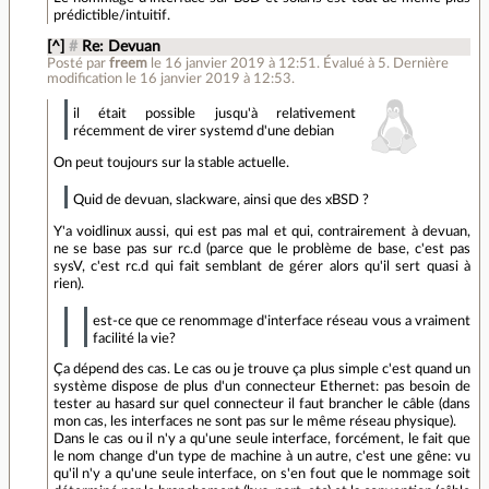
prédictible/intuitif.
[^]
#
Re: Devuan
Posté par
freem
le 16 janvier 2019 à 12:51
.
Évalué à
5
.
Dernière
modification le 16 janvier 2019 à 12:53.
il était possible jusqu'à relativement
récemment de virer systemd d'une debian
On peut toujours sur la stable actuelle.
Quid de devuan, slackware, ainsi que des xBSD ?
Y'a voidlinux aussi, qui est pas mal et qui, contrairement à devuan,
ne se base pas sur rc.d (parce que le problème de base, c'est pas
sysV, c'est rc.d qui fait semblant de gérer alors qu'il sert quasi à
rien).
est-ce que ce renommage d'interface réseau vous a vraiment
facilité la vie?
Ça dépend des cas. Le cas ou je trouve ça plus simple c'est quand un
système dispose de plus d'un connecteur Ethernet: pas besoin de
tester au hasard sur quel connecteur il faut brancher le câble (dans
mon cas, les interfaces ne sont pas sur le même réseau physique).
Dans le cas ou il n'y a qu'une seule interface, forcément, le fait que
le nom change d'un type de machine à un autre, c'est une gêne: vu
qu'il n'y a qu'une seule interface, on s'en fout que le nommage soit