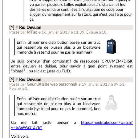
vu passer plusieurs failles exploitables à distance, et les
dernières en date sont liées à l'utilisation de code pour
allouer dynamiquement sur la stack, qui n'est pas faite pour
ça.
[^]
#
Re: Devuan
Posté par
MTux
le 16 janvier 2019 à 11:39
.
Évalué à
10
.
Enfin, utiliser une distribution basée sur un truc
qui ressemble de plusen plus à un bloatware
immonde (systemd pour ne pas le nommer)
Je suis preneur d'un comparatif de ressources CPU/MEM/DISK
entre devuan et debian, pour savoir à quel point systemd est
"bloaté"… ou si c'est juste du FUD.
[^]
#
Re: Devuan
Posté par
GnunuX
(
site web personnel
)
le 19 janvier 2019 à 09:53
.
Évalué à
3
.
Enfin, utiliser une distribution basée sur un truc
qui ressemble de plusen plus à un bloatware
immonde (systemd pour ne pas le nommer), ben
non, merci.
Ca me fait juste penser à
https://hooktube.com/watch?
v=6AeWu1fZ7bY
Voilà voila.