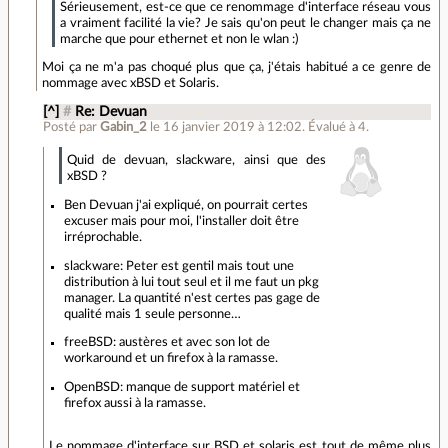
Sérieusement, est-ce que ce renommage d'interface réseau vous
a vraiment facilité la vie? Je sais qu'on peut le changer mais ça ne
marche que pour ethernet et non le wlan :)
Moi ça ne m'a pas choqué plus que ça, j'étais habitué a ce genre de
nommage avec xBSD et Solaris.
[^]
#
Re: Devuan
Posté par
Gabin_2
le 16 janvier 2019 à 12:02
.
Évalué à
4
.
Quid de devuan, slackware, ainsi que des
xBSD ?
Ben Devuan j'ai expliqué, on pourrait certes
excuser mais pour moi, l'installer doit être
irréprochable.
slackware: Peter est gentil mais tout une
distribution à lui tout seul et il me faut un pkg
manager. La quantité n'est certes pas gage de
qualité mais 1 seule personne…
freeBSD: austères et avec son lot de
workaround et un firefox à la ramasse.
OpenBSD: manque de support matériel et
firefox aussi à la ramasse.
Le nommage d'interface sur BSD et solaris est tout de même plus