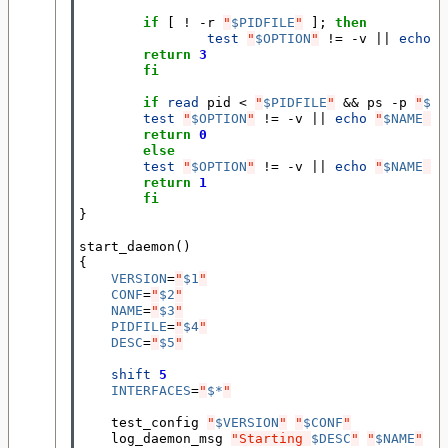
if
[
 ! -r 
"
$PIDFILE
"
]
;
then
test
"
$OPTION
"
 !
=
 -v 
||
echo
"
return
3
fi
if
read
 pid < 
"
$PIDFILE
"
&&
 ps -p 
"
$pi
test
"
$OPTION
"
 !
=
 -v 
||
echo
"
$NAME
 is
return
0
else
test
"
$OPTION
"
 !
=
 -v 
||
echo
"
$NAME
 is
return
1
fi
}
start_daemon
()
{
VERSION
=
"
$1
"
CONF
=
"
$2
"
NAME
=
"
$3
"
PIDFILE
=
"
$4
"
DESC
=
"
$5
"
shift
5
INTERFACES
=
"
$*
"
    test_config 
"
$VERSION
"
"
$CONF
"
    log_daemon_msg 
"Starting 
$DESC
"
"
$NAME
"