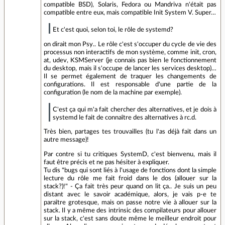
compatible BSD), Solaris, Fedora ou Mandriva n'était pas
compatible entre eux, mais compatible Init System V. Super…
Et c'est quoi, selon toi, le rôle de systemd?
on dirait mon Psy.. Le rôle c'est s'occuper du cycle de vie des
processus non interactifs de mon système, comme init, cron,
at, udev, KSMServer (je connais pas bien le fonctionnement
du desktop, mais il s'occupe de lancer les services desktop)…
Il se permet également de traquer les changements de
configurations. Il est responsable d'une partie de la
configuration (le nom de la machine par exemple).
C'est ça qui m'a fait chercher des alternatives, et je dois à
systemd le fait de connaître des alternatives à rc.d.
Très bien, partages tes trouvailles (tu l'as déjà fait dans un
autre message)!
Par contre si tu critiques SystemD, c'est bienvenu, mais il
faut être précis et ne pas hésiter à expliquer.
Tu dis "bugs qui sont liés à l'usage de fonctions dont la simple
lecture du rôle me fait froid dans le dos (allouer sur la
stack?)!" - Ça fait très peur quand on lit ça.. Je suis un peu
distant avec le savoir académique, alors, je vais p-e te
paraître grotesque, mais on passe notre vie à allouer sur la
stack. Il y a même des intrinsic des compilateurs pour allouer
sur la stack, c'est sans doute même le meilleur endroit pour