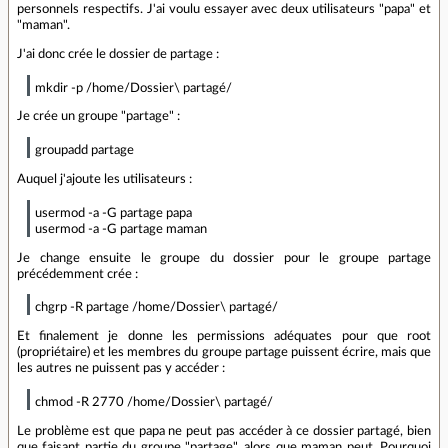
personnels respectifs. J'ai voulu essayer avec deux utilisateurs "papa" et
"maman".
J'ai donc crée le dossier de partage :
mkdir -p /home/Dossier\ partagé/
Je crée un groupe "partage" :
groupadd partage
Auquel j'ajoute les utilisateurs :
usermod -a -G partage papa
usermod -a -G partage maman
Je change ensuite le groupe du dossier pour le groupe partage
précédemment crée :
chgrp -R partage /home/Dossier\ partagé/
Et finalement je donne les permissions adéquates pour que root
(propriétaire) et les membres du groupe partage puissent écrire, mais que
les autres ne puissent pas y accéder :
chmod -R 2770 /home/Dossier\ partagé/
Le problème est que papa ne peut pas accéder à ce dossier partagé, bien
que faisant partie du groupe "partage", alors que maman peut. Pourquoi