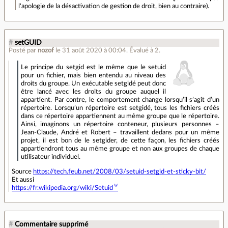
l'apologie de la désactivation de gestion de droit, bien au contraire).
#
setGUID
Posté par
nozof
le 31 août 2020 à 00:04
.
Évalué à
2
.
Le principe du setgid est le même que le setuid
pour un fichier, mais bien entendu au niveau des
droits du groupe. Un exécutable setgidé peut donc
être lancé avec les droits du groupe auquel il
appartient. Par contre, le comportement change lorsqu’il s’agit d’un
répertoire. Lorsqu’un répertoire est setgidé, tous les fichiers créés
dans ce répertoire appartiennent au même groupe que le répertoire.
Ainsi, imaginons un répertoire conteneur, plusieurs personnes –
Jean-Claude, André et Robert – travaillent dedans pour un même
projet, il est bon de le setgider, de cette façon, les fichiers créés
appartiendront tous au même groupe et non aux groupes de chaque
utilisateur individuel.
Source
https://tech.feub.net/2008/03/setuid-setgid-et-sticky-bit/
Et aussi
https://fr.wikipedia.org/wiki/Setuid
#
Commentaire supprimé