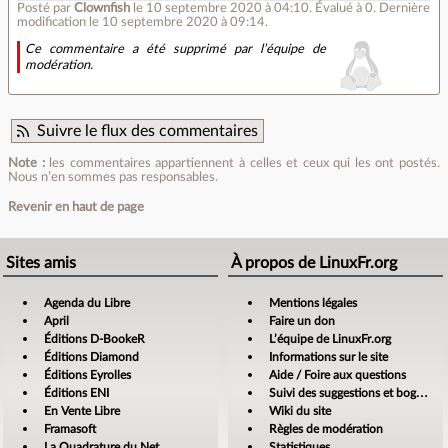
Posté par
Clownfish
le 10 septembre 2020 à 04:10
.
Évalué à
0
.
Dernière
modification le 10 septembre 2020 à 09:14.
Ce commentaire a été supprimé par l’équipe de
modération.
Suivre le flux des commentaires
Note :
les commentaires appartiennent à celles et ceux qui les ont postés.
Nous n’en sommes pas responsables.
Revenir en haut de page
Sites amis
À propos de LinuxFr.org
Agenda du Libre
Mentions légales
April
Faire un don
Éditions D-BookeR
L’équipe de LinuxFr.org
Éditions Diamond
Informations sur le site
Éditions Eyrolles
Aide / Foire aux questions
Éditions ENI
Suivi des suggestions et bogues
En Vente Libre
Wiki du site
Framasoft
Règles de modération
La Quadrature du Net
Statistiques