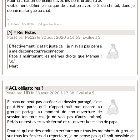
Pour la création de fichiers avec les bons droits, tu as
visiblement défini le masque de création avec le 2 du chmod, donc je
donne ma langue au chat.
⚓ À g'Auch TOUTE! http://afdgauch.online.fr
[^]
#
Re: Pistes
Posté par
PS12r
le 30 août 2020 à 16:53
.
Évalué à
3
.
Effectivement, c'était juste ça… je n'avais pas pensé
à me déconnecter/reconnecter.
Papa a maintenant les mêmes droits que Maman !
\o/
Merci.
#
ACL obligatoires ?
Posté par
JJD
le 28 août 2020 à 17:38
.
Évalué à
5
.
Si papa ne peut pas accéder au dossier partagé, c'est
peut-être parce qu'il n'appartenait pas encore au
groupe partage au moment de son ouverture de
session (en tout cas, je ne vois pas d'autre raison).
Refais un test avec avoir fermé et re-ouvert la session de papa.
Pour ce qui est des droits en écriture pour tous les membres du groupe,
sur tous les fichiers du répertoire, je ne pense pas qu'il soit possible de