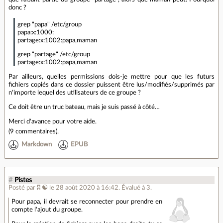
donc ?
grep "papa" /etc/group
papa:x:1000:
partage:x:1002:papa,maman
grep "partage" /etc/group
partage:x:1002:papa,maman
Par ailleurs, quelles permissions dois-je mettre pour que les futurs
fichiers copiés dans ce dossier puissent être lus/modifiés/supprimés par
n'importe lequel des utilisateurs de ce groupe ?
Ce doit être un truc bateau, mais je suis passé à côté…
Merci d'avance pour votre aide.
(
9 commentaires
).
Markdown
EPUB
#
Pistes
Posté par
ʭ ☯
le 28 août 2020 à 16:42
.
Évalué à
3
.
Pour papa, il devrait se reconnecter pour prendre en
compte l'ajout du groupe.