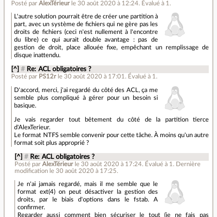
Posté par
AlexTérieur
le 30 août 2020 à 12:24
.
Évalué à
1
.
L'autre solution pourrait être de créer une partition à
part, avec un système de fichiers qui ne gère pas les
droits de fichiers (ceci n'est nullement à l'encontre
du libre) ce qui aurait double avantage : pas de
gestion de droit, place allouée fixe, empêchant un remplissage de
disque inattendu.
[^]
#
Re: ACL obligatoires ?
Posté par
PS12r
le 30 août 2020 à 17:01
.
Évalué à
1
.
D'accord, merci, j'ai regardé du côté des ACL, ça me
semble plus compliqué à gérer pour un besoin si
basique.
Je vais regarder tout bêtement du côté de la partition tierce
d'AlexTerieur.
Le format NTFS semble convenir pour cette tâche. À moins qu'un autre
format soit plus approprié ?
[^]
#
Re: ACL obligatoires ?
Posté par
AlexTérieur
le 30 août 2020 à 17:24
.
Évalué à
1
.
Dernière
modification le 30 août 2020 à 17:25.
Je n'ai jamais regardé, mais il me semble que le
format ext(4) on peut désactiver la gestion des
droits, par le biais d'options dans le fstab. A
confirmer.
Regarder aussi comment bien sécuriser le tout (je ne fais pas