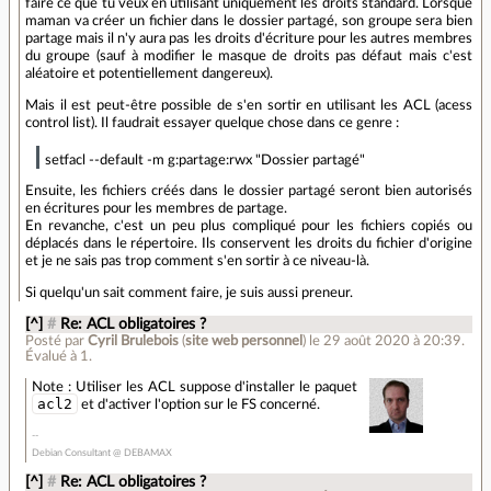
faire ce que tu veux en utilisant uniquement les droits standard. Lorsque
maman va créer un fichier dans le dossier partagé, son groupe sera bien
partage mais il n'y aura pas les droits d'écriture pour les autres membres
du groupe (sauf à modifier le masque de droits pas défaut mais c'est
aléatoire et potentiellement dangereux).
Mais il est peut-être possible de s'en sortir en utilisant les ACL (acess
control list). Il faudrait essayer quelque chose dans ce genre :
setfacl --default -m g:partage:rwx "Dossier partagé"
Ensuite, les fichiers créés dans le dossier partagé seront bien autorisés
en écritures pour les membres de partage.
En revanche, c'est un peu plus compliqué pour les fichiers copiés ou
déplacés dans le répertoire. Ils conservent les droits du fichier d'origine
et je ne sais pas trop comment s'en sortir à ce niveau-là.
Si quelqu'un sait comment faire, je suis aussi preneur.
[^]
#
Re: ACL obligatoires ?
Posté par
Cyril Brulebois
(
site web personnel
)
le 29 août 2020 à 20:39
.
Évalué à
1
.
Note : Utiliser les ACL suppose d'installer le paquet
acl2
et d'activer l'option sur le FS concerné.
Debian Consultant @ DEBAMAX
[^]
#
Re: ACL obligatoires ?