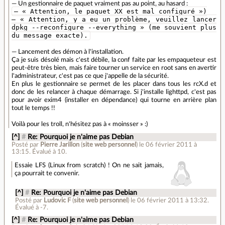
— Un gestionnaire de paquet vraiment pas au point, au hasard :
— « Attention, le paquet XX est mal configuré »)
— « Attention, y a eu un problème, veuillez lancer
dpkg --reconfigure --everything » (me souvient plus
du message exacte).
— Lancement des démon à l'installation.
Ça je suis désolé mais c'est débile, la conf faite par les empaqueteur est
peut-être très bien, mais faire tourner un service en root sans en avertir
l'administrateur, c'est pas ce que j'appelle de la sécurité.
En plus le gestionnaire se permet de les placer dans tous les rcX.d et
donc de les relancer à chaque démarrage. Si j'installe lighttpd, c'est pas
pour avoir exim4 (installer en dépendance) qui tourne en arrière plan
tout le temps !!
Voilà pour les troll, n'hésitez pas à « moinsser » :)
[^]
#
Re: Pourquoi je n'aime pas Debian
Posté par
Pierre Jarillon
(
site web personnel
)
le 06 février 2011 à
13:15
.
Évalué à
10
.
Essaie LFS (Linux from scratch) ! On ne sait jamais,
ça pourrait te convenir.
[^]
#
Re: Pourquoi je n'aime pas Debian
Posté par
Ludovic F
(
site web personnel
)
le 06 février 2011 à 13:32
.
Évalué à
-7
.
[^]
#
Re: Pourquoi je n'aime pas Debian