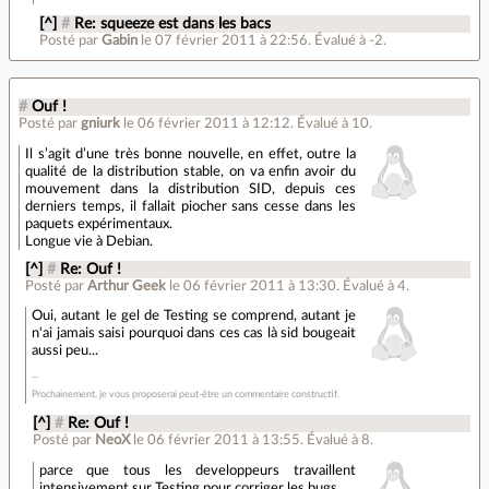
[^]
#
Re: squeeze est dans les bacs
Posté par
Gabin
le 07 février 2011 à 22:56
.
Évalué à
-2
.
#
Ouf !
Posté par
gniurk
le 06 février 2011 à 12:12
.
Évalué à
10
.
Il s’agit d’une très bonne nouvelle, en effet, outre la
qualité de la distribution stable, on va enfin avoir du
mouvement dans la distribution SID, depuis ces
derniers temps, il fallait piocher sans cesse dans les
paquets expérimentaux.
Longue vie à Debian.
[^]
#
Re: Ouf !
Posté par
Arthur Geek
le 06 février 2011 à 13:30
.
Évalué à
4
.
Oui, autant le gel de Testing se comprend, autant je
n'ai jamais saisi pourquoi dans ces cas là sid bougeait
aussi peu...
Prochainement, je vous proposerai peut-être un commentaire constructif.
[^]
#
Re: Ouf !
Posté par
NeoX
le 06 février 2011 à 13:55
.
Évalué à
8
.
parce que tous les developpeurs travaillent
intensivement sur Testing pour corriger les bugs