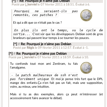
[^]
#
Re: Pourquoi je n'aime pas Debian
Posté par
j_kerviel
le 07 février 2011 à 18:51
.
Évalué à
6
.
Pourquoi ne seraient-ils pas
remontés, ces patches ?
Et qui a dit que ce n'était pas le cas ?
En plus ils ont le temps, vu le cycle de
sortie...
C'est sûr que les développeurs Debian sont de gros
branleurs qui passent leur temps à se tourner les pouces.
[^]
#
Re: Pourquoi je n'aime pas Debian
Posté par
Régis
le 09 février 2011 à 12:57
.
Évalué à
-1
.
[^]
#
Re: Pourquoi je n'aime pas Debian
Posté par
j_kerviel
le 07 février 2011 à 18:59
.
Évalué à
10
.
Tu confonds tout mon ami Zenitram, tu fais
l'amalgame.
- le patch malheureux de ssh n'est
pas forcément unique
Et moi je pense très fort que le DPL
mange des enfants.Ça n'en fait pas un fait, mais une supposition,
voire, au mieux, une intuition.
Mais si tu as des exemples, alors ça peut m'intéresser (et
accessoirement faire avancer le débat).