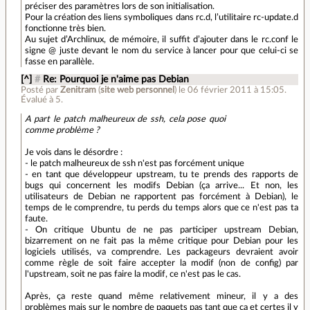
préciser des paramètres lors de son initialisation.
Pour la création des liens symboliques dans rc.d, l’utilitaire rc-update.d
fonctionne très bien.
Au sujet d’Archlinux, de mémoire, il suffit d’ajouter dans le rc.conf le
signe @ juste devant le nom du service à lancer pour que celui-ci se
fasse en parallèle.
[^]
#
Re: Pourquoi je n'aime pas Debian
Posté par
Zenitram
(
site web personnel
)
le 06 février 2011 à 15:05
.
Évalué à
5
.
A part le patch malheureux de ssh, cela pose quoi
comme problème ?
Je vois dans le désordre :
- le patch malheureux de ssh n'est pas forcément unique
- en tant que développeur upstream, tu te prends des rapports de
bugs qui concernent les modifs Debian (ça arrive... Et non, les
utilisateurs de Debian ne rapportent pas forcément à Debian), le
temps de le comprendre, tu perds du temps alors que ce n'est pas ta
faute.
- On critique Ubuntu de ne pas participer upstream Debian,
bizarrement on ne fait pas la même critique pour Debian pour les
logiciels utilisés, va comprendre. Les packageurs devraient avoir
comme règle de soit faire accepter la modif (non de config) par
l'upstream, soit ne pas faire la modif, ce n'est pas le cas.
Après, ça reste quand même relativement mineur, il y a des
problèmes mais sur le nombre de paquets pas tant que ça et certes il y