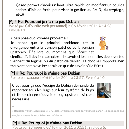
Ça me permet d'avoir un boot ultra-rapide (en modifiant un peu les
scripts d'init de Arch (pour virer la gestion du RAID, du cryptage,
etc.)).
[^]
#
Re: Pourquoi je n'aime pas Debian
Posté par
CrEv
(
site web personnel
)
le 06 février 2011 à 14:28
.
Évalué à
3
.
> cela pose quoi comme problème ?
Je pense que le principal problème est la
divergence entre la version patchée et la version
upstream. Dès lors, du moment que l'écart est
significatif, il devient complexe de savoir si les anomalies découvertes
viennent du logiciel ou du patch de debian. Et donc les rapports s'en
trouvent complexe (ne serait-ce que de savoir où le faire)
[^]
#
Re: Pourquoi je n'aime pas Debian
Posté par
claudex
le 06 février 2011 à 23:57
.
Évalué à
10
.
C'est pour ça que l'équipe de Debian demande de
rapporter tous les bugs sur leur système de bugs
et ils se charge d'ouvrir le bug upstream si c'est
nécessaire.
« Rappelez-vous toujours que si la Gestapo avait les moyens de vous faire parler, les politiciens ont,
eux, les moyens de vous faire taire. » Coluche
[^]
#
Re: Pourquoi je n'aime pas Debian
Posté par
symoon
le 07 février 2011 à 00:51
.
Évalué à
5
.