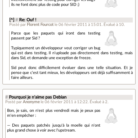
ils ne font donc plus de code pour SID ;)
[^]
#
Re: Ouf !
Posté par
Florent Fourcot
le 06 février 2011 à 15:01
.
Évalué à
10
.
Parce que les paquets qui iront dans testing
passent par Sid ?
Typiquement un développeur veut corriger un bug
qui est dans testing. Il n'uploade pas directement dans testing, mais
dans Sid, et demande une exception de freeze.
Sid peut donc difficilement évoluer dans une telle situation. Et je
pense que c'est tant mieux, les développeurs ont déjà suffisamment à
faire ailleurs.
#
Pourquoi je n'aime pas Debian
Posté par
Anonyme
le 06 février 2011 à 12:22
.
Évalué à
2
.
Bon, je sais, on n'est plus vendredi mais je peux pas
m'en empêcher :
— Des paquets patchés jusqu'à la moelle qui n'ont
plus grand chose à voir avec l'upstream.