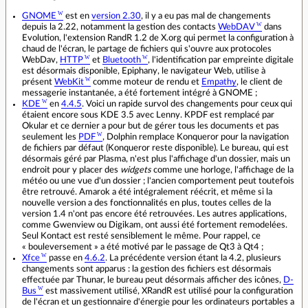
GNOME
est en
version 2.30
, il y a eu pas mal de changements
depuis la 2.22, notamment la gestion des contacts
WebDAV
dans
Evolution, l'extension RandR 1.2 de X.org qui permet la configuration à
chaud de l'écran, le partage de fichiers qui s'ouvre aux protocoles
WebDav,
HTTP
et
Bluetooth
, l'identification par empreinte digitale
est désormais disponible, Epiphany, le navigateur Web, utilise à
présent
WebKit
comme moteur de rendu et
Empathy
, le client de
messagerie instantanée, a été fortement intégré à GNOME ;
KDE
en
4.4.5
. Voici un rapide survol des changements pour ceux qui
étaient encore sous KDE 3.5 avec Lenny. KPDF est remplacé par
Okular et ce dernier a pour but de gérer tous les documents et pas
seulement les
PDF
, Dolphin remplace Konqueror pour la navigation
de fichiers par défaut (Konqueror reste disponible). Le bureau, qui est
désormais géré par Plasma, n'est plus l'affichage d'un dossier, mais un
endroit pour y placer des
widgets
comme une horloge, l'affichage de la
météo ou une vue d'un dossier ; l'ancien comportement peut toutefois
être retrouvé. Amarok a été intégralement réécrit, et même si la
nouvelle version a des fonctionnalités en plus, toutes celles de la
version 1.4 n'ont pas encore été retrouvées. Les autres applications,
comme Gwenview ou Digikam, ont aussi été fortement remodelées.
Seul Kontact est resté sensiblement le même. Pour rappel, ce
« bouleversement » a été motivé par le passage de Qt3 à Qt4 ;
Xfce
passe en
4.6.2
. La précédente version étant la 4.2, plusieurs
changements sont apparus : la gestion des fichiers est désormais
effectuée par Thunar, le bureau peut désormais afficher des icônes,
D-
Bus
est massivement utilisé, XRandR est utilisé pour la configuration
de l'écran et un gestionnaire d'énergie pour les ordinateurs portables a