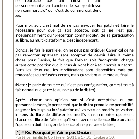
ne reproche pas une chose à une
personne/entité en fonction de sa "gentillesse
non commerciale" ou "c'est du commercial, donc
xxx"
Pour moi, soit c'est mal de ne pas envoyer les patch et faire le
nécessaire pour que ça soit accepté, soit ça ne l'est pas,
indépendamment du "prétention commerciale", de sa participation
au libre, au multi-plateforme, c'est indépendant.
Donc si, je fais le parallèle : on ne peut pas critiquer Canonical de ne
pas remonter upstream sans accepter de devoir faire la même
chose pour Debian, le fait que Debian soit "non-profit" change
autant cette position que le sens du vent hier à tel endroit sur terre.
Dans les deux cas, les modifications sont disponibles mais pas
remontées (ou refusées certes, mais ça revient au même au final).
(Note : je parle de tout ce qui n'est pas configuration, ça c'est tout à
fait normal que ça reste au niveau de la distro).
Après, chacun son opinion sur si c'est acceptable ou pas
(personnellement, je pense tant que la distro prend la responsabilité
de gérer les bugs ou la réputation qui va avec les modifs, ça va dans
le sens du libre de diffuser les modifs sans remonter upstream,
chacun est libre de faire ce qu'il veut avec une licence libre ou alors
l'upstream doit changer de licence et ne pas faire de libre)
[^]
#
Re: Pourquoi je n'aime pas Debian
Posté par
imalip
le 06 février 2011 à 17:35
.
Évalué à
10
.