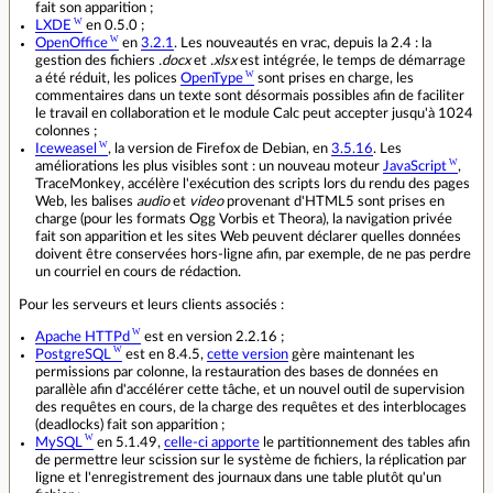
fait son apparition ;
LXDE
en 0.5.0 ;
OpenOffice
en
3.2.1
. Les nouveautés en vrac, depuis la 2.4 : la
gestion des fichiers
.docx
et
.xlsx
est intégrée, le temps de démarrage
a été réduit, les polices
OpenType
sont prises en charge, les
commentaires dans un texte sont désormais possibles afin de faciliter
le travail en collaboration et le module Calc peut accepter jusqu'à 1024
colonnes ;
Iceweasel
, la version de Firefox de Debian, en
3.5.16
. Les
améliorations les plus visibles sont : un nouveau moteur
JavaScript
,
TraceMonkey, accélère l'exécution des scripts lors du rendu des pages
Web, les balises
audio
et
video
provenant d'HTML5 sont prises en
charge (pour les formats Ogg Vorbis et Theora), la navigation privée
fait son apparition et les sites Web peuvent déclarer quelles données
doivent être conservées hors-ligne afin, par exemple, de ne pas perdre
un courriel en cours de rédaction.
Pour les serveurs et leurs clients associés :
Apache HTTPd
est en version 2.2.16 ;
PostgreSQL
est en 8.4.5,
cette version
gère maintenant les
permissions par colonne, la restauration des bases de données en
parallèle afin d'accélérer cette tâche, et un nouvel outil de supervision
des requêtes en cours, de la charge des requêtes et des interblocages
(deadlocks) fait son apparition ;
MySQL
en 5.1.49,
celle-ci apporte
le partitionnement des tables afin
de permettre leur scission sur le système de fichiers, la réplication par
ligne et l'enregistrement des journaux dans une table plutôt qu'un