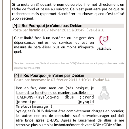
Si tu mets un @ devant le nom du service il le met directement un
tâche de fond et passe au suivant. Ce n'est peut-être pas ce que tu
recherches mais ça permet d'accélérer les choses quand c'est utilisé
à bon escient.
[^]
#
Re: Pourquoi je n'aime pas Debian
Posté par
barmic
le 07 février 2011 à 09:49
.
Évalué à
3
.
C'est limité face à un système où init gère des
dépendances entres les services et est en
mesure de paralléliser plus ou moins n'importe
quoi.
Tous les contenus que j'écris ici sont sous licence CC0 (j'abandonne autant que possible mes droits
d'auteur sur mes écrits)
[^]
#
Re: Pourquoi je n'aime pas Debian
Posté par
Anonyme
le 07 février 2011 à 10:31
.
Évalué à
4
.
Ben en fait, dans mon cas (très basique, je
l'admet), ça fonctionne de manière parallèle :
DAEMONS=(syslog-ng dbus @crond
@openntpd @mysqld
@networkmanager)
Syslog et D-BUS doivent être complètement chargés en premier,
les autres non pas de contrainte sauf networkmanager qui doit
être lancé après D-BUS. Après le lancement de dbus je me
retrouve plus ou moins instantanément devant KDM/GDM/Slim.