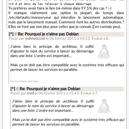
rcX.d et donc de les relancer à chaque démarrage
Tu préfères avoir faire le lien toi-même dans 97,5% des cas ? :-)
Il manque clairement une option la plupart du temps dans
/etc/defaults/monserveur qui interdise le lancement automatique,
mais pas le lancement manuel. Comment font les autres distributions ?
Elles ne font pas non plus pour celles que je connais (j'en connais peu).
[^]
#
Re: Pourquoi je n'aime pas Debian
Posté par
yellowiscool
le 06 février 2011 à 14:23
.
Évalué à
8
.
J'aime bien le principe de archlinux. Il suffit
d'ajouter le nom du service à lancer au démarrage
dans une liste. L'ordre est important…
Mais ça ne doit pas être compatible avec le système très efficace qui
permet de lancer les services en parallèle.
Envoyé depuis mon lapin.
[^]
#
Re: Pourquoi je n'aime pas Debian
Posté par
med
le 06 février 2011 à 15:43
.
Évalué à
7
.
J'aime bien le principe de archlinux. Il suffit
d'ajouter le nom du service à lancer au démarrage
dans une liste. L'ordre est important…
Mais ça ne doit pas être compatible avec le système très efficace qui
permet de lancer les services en parallèle.