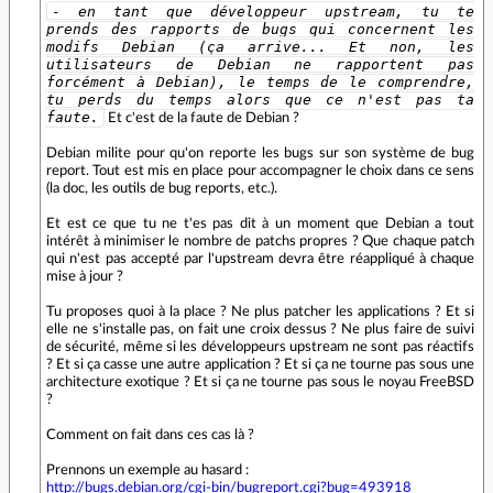
- en tant que développeur upstream, tu te
prends des rapports de bugs qui concernent les
modifs Debian (ça arrive... Et non, les
utilisateurs de Debian ne rapportent pas
forcément à Debian), le temps de le comprendre,
tu perds du temps alors que ce n'est pas ta
faute.
Et c'est de la faute de Debian ?
Debian milite pour qu'on reporte les bugs sur son système de bug
report. Tout est mis en place pour accompagner le choix dans ce sens
(la doc, les outils de bug reports, etc.).
Et est ce que tu ne t'es pas dit à un moment que Debian a tout
intérêt à minimiser le nombre de patchs propres ? Que chaque patch
qui n'est pas accepté par l'upstream devra être réappliqué à chaque
mise à jour ?
Tu proposes quoi à la place ? Ne plus patcher les applications ? Et si
elle ne s'installe pas, on fait une croix dessus ? Ne plus faire de suivi
de sécurité, même si les développeurs upstream ne sont pas réactifs
? Et si ça casse une autre application ? Et si ça ne tourne pas sous une
architecture exotique ? Et si ça ne tourne pas sous le noyau FreeBSD
?
Comment on fait dans ces cas là ?
Prennons un exemple au hasard :
http://bugs.debian.org/cgi-bin/bugreport.cgi?bug=493918