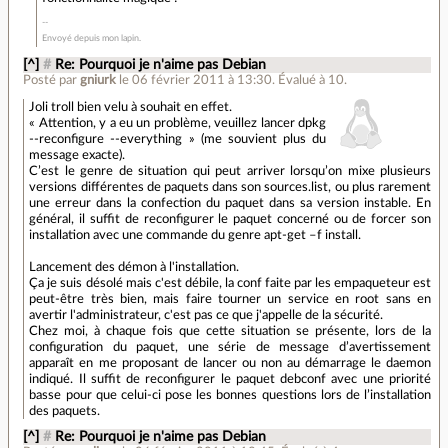
Envoyé depuis mon lapin.
[^]
#
Re: Pourquoi je n'aime pas Debian
Posté par
gniurk
le 06 février 2011 à 13:30
.
Évalué à
10
.
Joli troll bien velu à souhait en effet.
« Attention, y a eu un problème, veuillez lancer dpkg
--reconfigure --everything » (me souvient plus du
message exacte).
C’est le genre de situation qui peut arriver lorsqu’on mixe plusieurs
versions différentes de paquets dans son sources.list, ou plus rarement
une erreur dans la confection du paquet dans sa version instable. En
général, il suffit de reconfigurer le paquet concerné ou de forcer son
installation avec une commande du genre apt-get –f install.
Lancement des démon à l'installation.
Ça je suis désolé mais c'est débile, la conf faite par les empaqueteur est
peut-être très bien, mais faire tourner un service en root sans en
avertir l'administrateur, c'est pas ce que j'appelle de la sécurité.
Chez moi, à chaque fois que cette situation se présente, lors de la
configuration du paquet, une série de message d’avertissement
apparaît en me proposant de lancer ou non au démarrage le daemon
indiqué. Il suffit de reconfigurer le paquet debconf avec une priorité
basse pour que celui-ci pose les bonnes questions lors de l’installation
des paquets.
[^]
#
Re: Pourquoi je n'aime pas Debian