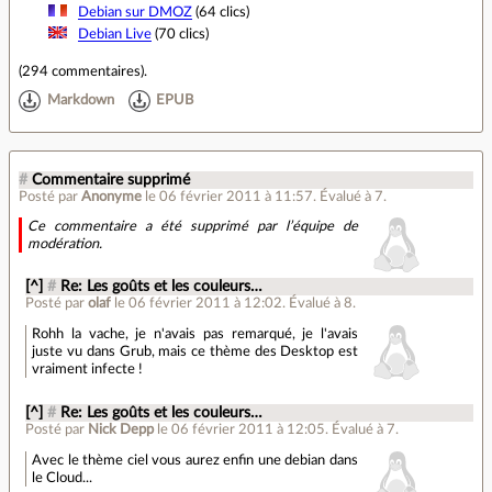
Debian sur DMOZ
(64 clics)
Debian Live
(70 clics)
(
294 commentaires
).
Markdown
EPUB
#
Commentaire supprimé
Posté par
Anonyme
le 06 février 2011 à 11:57
.
Évalué à
7
.
Ce commentaire a été supprimé par l’équipe de
modération.
[^]
#
Re: Les goûts et les couleurs…
Posté par
olaf
le 06 février 2011 à 12:02
.
Évalué à
8
.
Rohh la vache, je n'avais pas remarqué, je l'avais
juste vu dans Grub, mais ce thème des Desktop est
vraiment infecte !
[^]
#
Re: Les goûts et les couleurs…
Posté par
Nick Depp
le 06 février 2011 à 12:05
.
Évalué à
7
.
Avec le thème ciel vous aurez enfin une debian dans
le Cloud...