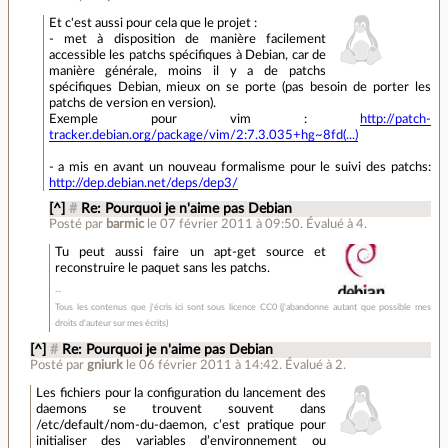
Et c'est aussi pour cela que le projet :
- met à disposition de manière facilement
accessible les patchs spécifiques à Debian, car de
manière générale, moins il y a de patchs
spécifiques Debian, mieux on se porte (pas besoin de porter les
patchs de version en version).
Exemple pour vim :
http://patch-
tracker.debian.org/package/vim/2:7.3.035+hg~8fd(...)
- a mis en avant un nouveau formalisme pour le suivi des patchs:
http://dep.debian.net/deps/dep3/
[^]
#
Re: Pourquoi je n'aime pas Debian
Posté par
barmic
le 07 février 2011 à 09:50
.
Évalué à
4
.
Tu peut aussi faire un apt-get source et
reconstruire le paquet sans les patchs.
Tous les contenus que j'écris ici sont sous licence CC0 (j'abandonne autant que possible mes
droits d'auteur sur mes écrits)
[^]
#
Re: Pourquoi je n'aime pas Debian
Posté par
gniurk
le 06 février 2011 à 14:42
.
Évalué à
2
.
Les fichiers pour la configuration du lancement des
daemons se trouvent souvent dans
/etc/default/nom-du-daemon, c’est pratique pour
initialiser des variables d’environnement ou