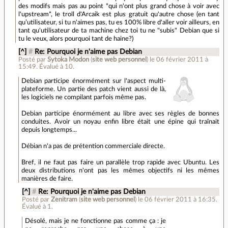
des modifs mais pas au point "qui n'ont plus grand chose à voir avec
l'upstream", le troll d'Arcaik est plus gratuit qu'autre chose (en tant
qu’utilisateur, si tu n'aimes pas, tu es 100% libre d'aller voir ailleurs, en
tant qu'utilisateur de ta machine chez toi tu ne "subis" Debian que si
tu le veux, alors pourquoi tant de haine?)
[^]
#
Re: Pourquoi je n'aime pas Debian
Posté par
Sytoka Modon
(
site web personnel
)
le 06 février 2011 à
15:49
.
Évalué à
10
.
Debian participe énormément sur l'aspect multi-
plateforme. Un partie des patch vient aussi de là,
les logiciels ne compilant parfois même pas.
Debian participe énormément au libre avec ses règles de bonnes
conduites. Avoir un noyau enfin libre était une épine qui traînait
depuis longtemps...
Débian n'a pas de prétention commerciale directe.
Bref, il ne faut pas faire un parallèle trop rapide avec Ubuntu. Les
deux distributions n'ont pas les mêmes objectifs ni les mêmes
manières de faire.
[^]
#
Re: Pourquoi je n'aime pas Debian
Posté par
Zenitram
(
site web personnel
)
le 06 février 2011 à 16:35
.
Évalué à
1
.
Désolé, mais je ne fonctionne pas comme ça : je