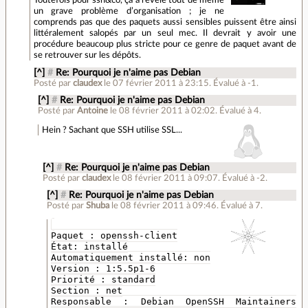
Toutefois pour ssh&co, ça a révélé tout de même
un grave problème d’organisation ; je ne
comprends pas que des paquets aussi sensibles puissent être ainsi
littéralement salopés par un seul mec. Il devrait y avoir une
procédure beaucoup plus stricte pour ce genre de paquet avant de
se retrouver sur les dépôts.
[^]
#
Re: Pourquoi je n'aime pas Debian
Posté par
claudex
le 07 février 2011 à 23:15
.
Évalué à
-1
.
[^]
#
Re: Pourquoi je n'aime pas Debian
Posté par
Antoine
le 08 février 2011 à 02:02
.
Évalué à
4
.
Hein ? Sachant que SSH utilise SSL...
[^]
#
Re: Pourquoi je n'aime pas Debian
Posté par
claudex
le 08 février 2011 à 09:07
.
Évalué à
-2
.
[^]
#
Re: Pourquoi je n'aime pas Debian
Posté par
Shuba
le 08 février 2011 à 09:46
.
Évalué à
7
.
Paquet : openssh-client
État: installé
Automatiquement installé: non
Version : 1:5.5p1-6
Priorité : standard
Section : net
Responsable : Debian OpenSSH Maintainers