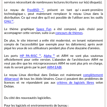
services nécessitant de nombreuses lectures/écritures sur le(s) disque(s).
Le noyau de
FreeBSD
, présent en tant qu' « avant-première
technologique », peut maintenant remplacer le noyau Linux dans la
distribution. Ce qui veut dire qu'il est possible de l'utiliser avec les outils
GNU
.
Le thème graphique
Space Fun
a été composé, puis choisi pour
accompagner cette version, suite à un
concours de thèmes
.
De plus, le site internet a enfin été modernisé, en tenant notamment
compte de l'accessibilité (par exemple pour les daltoniens), après avoir
piqué les yeux de ses utilisateurs pendant plus d'une douzaine d'années.
Les ports
HP PA-RISC
,
Alpha
et ARM ne sont plus soutenus
officiellement pour cette version. L'abandon de l'architecture ARM ne
veut pas dire que les microprocesseurs ARM ne sont plus pris en charge,
mais ils seront gérés par le port
ARM EABI
.
Le noyau Linux distribué dans Debian est maintenant
complètement
débarrassé
de tous les
blobs
binaires. Ceux-ci posaient des problèmes de
licences et ne répondaient pas aux
critères de logiciels libres
selon
Debian.
Du côté des nouveautés logicielles.
Pour les logiciels et environnements de bureau :