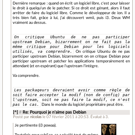
Dernière remarque : quand on écrit un logiciel libre, c'est pour laisser
le droit à quelqu'un de le patcher. Si ce droit est génant, alors il faut
arrêter de faire du logiciel libre. Comme le développeur de ion. Il a
très bien fait, grâce à lui, j'ai découvert wmii, puis i3. Deux WM
vraiment au dessus.
On critique Ubuntu de ne pas participer
upstream Debian, bizarrement on ne fait pas la
même critique pour Debian pour les logiciels
utilisés, va comprendre.
On critique Ubuntu de ne pas
participer upstream Debian, bizarrement on on critque Debian pour
participer upstream et patcher les applications temporairement en
attendant (et en espérant) que l'upstream l'intègre.
Va comprendre.
Les packageurs devraient avoir comme règle de
soit faire accepter la modif (non de config) par
l'upstream, soit ne pas faire la modif, ce n'est
pas le cas.
Dans le monde du logiciel propriétaire peut être.
[^]
#
Re: Pourquoi je n'aime pas Debian
Posté par
nicolas
le 07 février 2011 à 20:53
.
Évalué à
3
.
Je pertinente (i3 powaa).