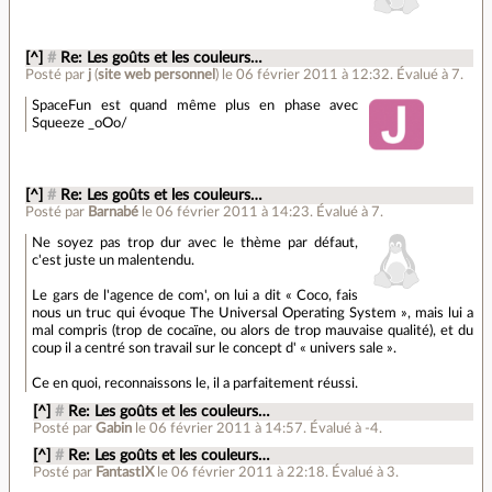
[^]
#
Re: Les goûts et les couleurs…
Posté par
j
(
site web personnel
)
le 06 février 2011 à 12:32
.
Évalué à
7
.
SpaceFun est quand même plus en phase avec
Squeeze _oOo/
[^]
#
Re: Les goûts et les couleurs…
Posté par
Barnabé
le 06 février 2011 à 14:23
.
Évalué à
7
.
Ne soyez pas trop dur avec le thème par défaut,
c'est juste un malentendu.
Le gars de l'agence de com', on lui a dit « Coco, fais
nous un truc qui évoque The Universal Operating System », mais lui a
mal compris (trop de cocaïne, ou alors de trop mauvaise qualité), et du
coup il a centré son travail sur le concept d' « univers sale ».
Ce en quoi, reconnaissons le, il a parfaitement réussi.
[^]
#
Re: Les goûts et les couleurs…
Posté par
Gabin
le 06 février 2011 à 14:57
.
Évalué à
-4
.
[^]
#
Re: Les goûts et les couleurs…
Posté par
FantastIX
le 06 février 2011 à 22:18
.
Évalué à
3
.