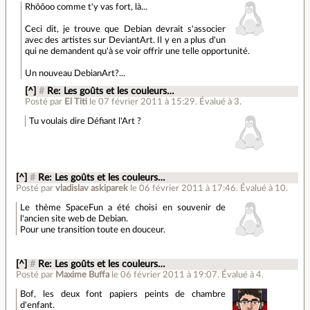
Rhôôoo comme t'y vas fort, là...
Ceci dit, je trouve que Debian devrait s'associer
avec des artistes sur DeviantArt. Il y en a plus d'un
qui ne demandent qu'à se voir offrir une telle opportunité.
Un nouveau DebianArt?...
[^]
#
Re: Les goûts et les couleurs…
Posté par
El Titi
le 07 février 2011 à 15:29
.
Évalué à
3
.
Tu voulais dire Défiant l'Art ?
[^]
#
Re: Les goûts et les couleurs…
Posté par
vladislav askiparek
le 06 février 2011 à 17:46
.
Évalué à
10
.
Le thème SpaceFun a été choisi en souvenir de
l'ancien site web de Debian.
Pour une transition toute en douceur.
[^]
#
Re: Les goûts et les couleurs…
Posté par
Maxime Buffa
le 06 février 2011 à 19:07
.
Évalué à
4
.
Bof, les deux font papiers peints de chambre
d'enfant.