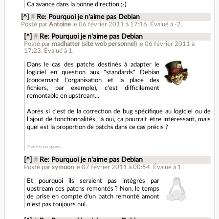
Ca avance dans la bonne direction ;-)
[^]
#
Re: Pourquoi je n'aime pas Debian
Posté par
Antoine
le 06 février 2011 à 17:16
.
Évalué à
-2
.
[^]
#
Re: Pourquoi je n'aime pas Debian
Posté par
madhatter
(
site web personnel
)
le 06 février 2011 à
17:23
.
Évalué à
1
.
Dans le cas des patchs destinés à adapter le
logiciel en question aux "standards" Debian
(concernant l'organisation et la place des
fichiers, par exemple), c'est difficilement
remontable en upstream...
Après si c'est de la correction de bug spécifique au logiciel ou de
l'ajout de fonctionnalités, là oui, ça pourrait être intéressant, mais
quel est la proportion de patchs dans ce cas précis ?
There is no spoon...
[^]
#
Re: Pourquoi je n'aime pas Debian
Posté par
symoon
le 07 février 2011 à 00:54
.
Évalué à
1
.
Et pourquoi ils seraient pas intégrés par
upstream ces patchs remontés ? Non, le temps
de prise en compte d'un patch remonté amont
n'est pas toujours nul.