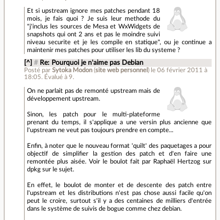
Et si upstream ignore mes patches pendant 18
mois, je fais quoi ? Je suis leur methode du
"j'inclus les sources de Mesa et WxWidgets de
snapshots qui ont 2 ans et pas le moindre suivi
niveau securite et je les compile en statique", ou je continue a
maintenir mes patches pour utiliser les lib du systeme ?
[^]
#
Re: Pourquoi je n'aime pas Debian
Posté par
Sytoka Modon
(
site web personnel
)
le 06 février 2011 à
18:05
.
Évalué à
9
.
On ne parlait pas de remonté upstream mais de
développement upstream.
Sinon, les patch pour le multi-plateforme
prenant du temps, il s'applique a une versin plus ancienne que
l'upstream ne veut pas toujours prendre en compte...
Enfin, à noter que le nouveau format 'quilt' des paquetages a pour
objectif de simplifier la gestion des patch et d'en faire une
remontée plus aisée. Voir le boulot fait par Raphaël Hertzog sur
dpkg sur le sujet.
En effet, le boulot de monter et de descente des patch entre
l'upstream et les distributions n'est pas chose aussi facile qu'on
peut le croire, surtout s'il y a des centaines de milliers d'entrée
dans le système de suivis de bogue comme chez debian.