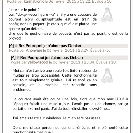
Posté par
karmatronic
le 06 février 2011 à 13:22
.
Évalué à
10
.
juste sur le point 2 ,
oui, "dpkg--reconfigure --a" s' il y a une coupure de
courant alors qu'apt/aptitude est en train de
configurer un paquet, je crois que c' est plutot une
qualité qu'un défaut....
dire que le gestionnaire de paquets n'est pas au point, c est de la
provoc!
[^]
#
Re: Pourquoi je n'aime pas Debian
Posté par
Anonyme
le 06 février 2011 à 23:29
.
Évalué à
-5
.
[^]
#
Re: Pourquoi je n'aime pas Debian
Posté par
yellowiscool
le 06 février 2011 à 23:34
.
Évalué à
10
.
Moi ça m'est arrivé une seule fois (interrupteur de
multiprise trop accessible). Cette fonctionnalité
est tout simplement géniale. J'ai relancé ça en
console, et la machine est repartie sans
problèmes.
Le courant avait été coupé une fois, alors que mon mac (10.3 à
l'époque) faisait une mise à jour. J'avais pas eu de chance, car ça
partait en kernel panic. J'ai du tout réinstaller le système…
J'ai jamais testé sur windows. Je m'en sers pas assez…
Donc merci aux personnes qui ont réfléchis et implémenté cette
fonctionnalité magique !