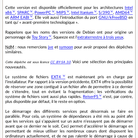
Cette version est disponible officiellement pour les architectures
Intel
x86
,
SPARC
,
PowerPC
,
MIPS
,
Intel Itanium
,
S/390
,
AMD64
et
ARM EABI
. Elle voit aussi l'introduction du port
GNU/kFreeBSD
en
tant qu' « avant-première technologique ».
Rappelons que les noms des versions de Debian ont pour origine un
personnage de
Toy Story
. Squeeze est l'
extraterrestre à trois yeux
.
NdM
: nous remercions
jve
et
symoon
pour avoir proposé des dépêches
similaires.
Voici une sélection des principales
Cette dépêche est sous licence
CC BY-SA 3.0
.
nouveautés.
Le système de fichiers
EXT4
est maintenant pris en charge par
l'installateur. Par rapport à la version précédente, EXT4 offre la possibilité
de réserver une zone contiguë à un fichier afin de permettre à ce dernier
de s'étendre, tout en évitant la fragmentation ; les vérifications du
système de fichiers sont aussi plus rapides.
ReiserFS
n'est, par contre,
plus disponible par défaut, il le reste en option.
Le démarrage des différents services peut désormais se faire en
parallèle. Pour cela, un système de dépendances a été mis au point afin
que les services qui s'appuient sur un autre n'essayent pas de démarrer
avant que ce dernier ne le soit. Ceci permet d'accélérer le démarrage en
permettant de mieux utiliser les nombreux cœurs dont disposent les
ordinateurs actuellement, et de ne pas ralentir le démarrage à cause de