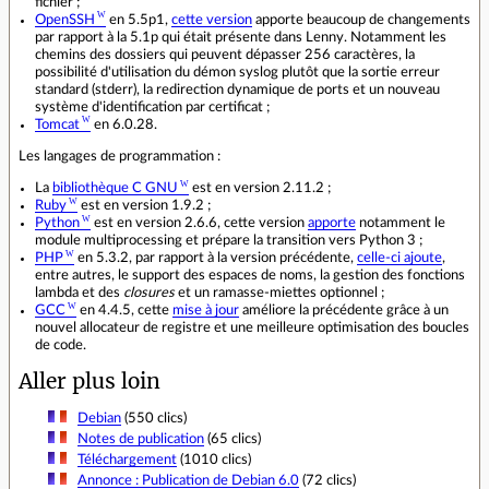
fichier ;
OpenSSH
en 5.5p1,
cette version
apporte beaucoup de changements
par rapport à la 5.1p qui était présente dans Lenny. Notamment les
chemins des dossiers qui peuvent dépasser 256 caractères, la
possibilité d'utilisation du démon syslog plutôt que la sortie erreur
standard (stderr), la redirection dynamique de ports et un nouveau
système d'identification par certificat ;
Tomcat
en 6.0.28.
Les langages de programmation :
La
bibliothèque C GNU
est en version 2.11.2 ;
Ruby
est en version 1.9.2 ;
Python
est en version 2.6.6, cette version
apporte
notamment le
module multiprocessing et prépare la transition vers Python 3 ;
PHP
en 5.3.2, par rapport à la version précédente,
celle-ci ajoute
,
entre autres, le support des espaces de noms, la gestion des fonctions
lambda et des
closures
et un ramasse-miettes optionnel ;
GCC
en 4.4.5, cette
mise à jour
améliore la précédente grâce à un
nouvel allocateur de registre et une meilleure optimisation des boucles
de code.
Aller plus loin
Debian
(550 clics)
Notes de publication
(65 clics)
Téléchargement
(1010 clics)
Annonce : Publication de Debian 6.0
(72 clics)