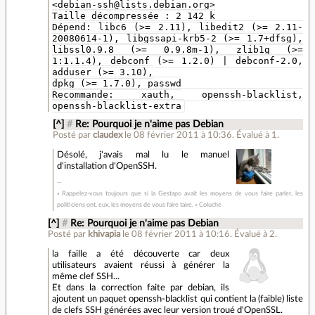
<debian-ssh@lists.debian.org>
Taille décompressée : 2 142 k
Dépend: libc6 (>= 2.11), libedit2 (>= 2.11-
20080614-1), libgssapi-krb5-2 (>= 1.7+dfsg),
libssl0.9.8 (>= 0.9.8m-1), zlib1g (>=
1:1.1.4), debconf (>= 1.2.0) | debconf-2.0,
adduser (>= 3.10),
dpkg (>= 1.7.0), passwd
Recommande: xauth, openssh-blacklist,
openssh-blacklist-extra
[^]
#
Re: Pourquoi je n'aime pas Debian
Posté par
claudex
le 08 février 2011 à 10:36
.
Évalué à
1
.
Désolé, j'avais mal lu le manuel
d'installation d'OpenSSH.
« Rappelez-vous toujours que si la Gestapo avait les moyens de vous faire parler, les
politiciens ont, eux, les moyens de vous faire taire. » Coluche
[^]
#
Re: Pourquoi je n'aime pas Debian
Posté par
khivapia
le 08 février 2011 à 10:16
.
Évalué à
2
.
la faille a été découverte car deux
utilisateurs avaient réussi à générer la
même clef SSH...
Et dans la correction faite par debian, ils
ajoutent un paquet openssh-blacklist qui contient la (faible) liste
de clefs SSH générées avec leur version troué d'OpenSSL.