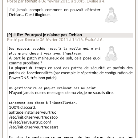
Posté par
splinux
le 06 février 2011 à 13:45
.
Évalué à
4
.
J'ai jamais compris comment on pouvait détester
Debian... C'est illogique.
[^]
#
Re: Pourquoi je n'aime pas Debian
Posté par
Kerro
le 06 février 2011 à 14:16
.
Évalué à
6
.
Des paquets patchés jusqu'à la moelle qui n'ont
plus grand chose à voir avec l'upstream.
A part le patch malheureux de ssh, cela pose quoi
comme problème ?
La plupart du temps ce sont des patchs de sécurité, et parfois des
patchs de fonctionnalités (par exemple le répertoire de configuration de
PowerDNS, très bon patch).
Un gestionnaire de paquet vraiment pas au point
N'ayant jamais eu ces messages de ma vie, je ne saurais dire.
Lancement des démon à l'installation.
100% d'accord.
aptitude install serveurtruc
/etc/init.d/serveurtruc stop
vi /etc/serveurtruc.conf
/etc/init.d/serveurtruc start
En plus le gestionnaire se permet de les placer dans tous les