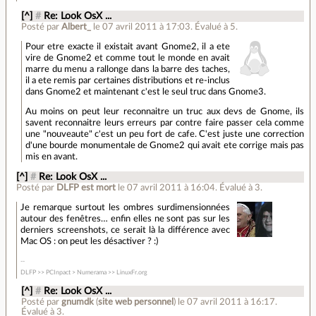
[^]
#
Re: Look OsX ...
Posté par
Albert_
le 07 avril 2011 à 17:03
.
Évalué à
5
.
Pour etre exacte il existait avant Gnome2, il a ete
vire de Gnome2 et comme tout le monde en avait
marre du menu a rallonge dans la barre des taches,
il a ete remis par certaines distributions et re-inclus
dans Gnome2 et maintenant c'est le seul truc dans Gnome3.
Au moins on peut leur reconnaitre un truc aux devs de Gnome, ils
savent reconnaitre leurs erreurs par contre faire passer cela comme
une "nouveaute" c'est un peu fort de cafe. C'est juste une correction
d'une bourde monumentale de Gnome2 qui avait ete corrige mais pas
mis en avant.
[^]
#
Re: Look OsX ...
Posté par
DLFP est mort
le 07 avril 2011 à 16:04
.
Évalué à
3
.
Je remarque surtout les ombres surdimensionnées
autour des fenêtres… enfin elles ne sont pas sur les
derniers screenshots, ce serait là la différence avec
Mac OS : on peut les désactiver ? :)
DLFP >> PCInpact > Numerama >> LinuxFr.org
[^]
#
Re: Look OsX ...
Posté par
gnumdk
(
site web personnel
)
le 07 avril 2011 à 16:17
.
Évalué à
3
.