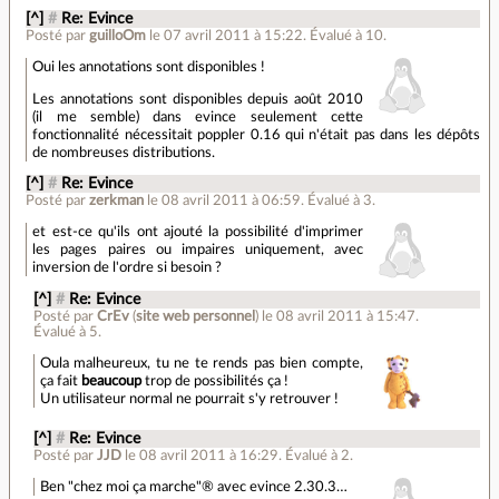
[^]
#
Re: Evince
Posté par
guilloOm
le 07 avril 2011 à 15:22
.
Évalué à
10
.
Oui les annotations sont disponibles !
Les annotations sont disponibles depuis août 2010
(il me semble) dans evince seulement cette
fonctionnalité nécessitait poppler 0.16 qui n'était pas dans les dépôts
de nombreuses distributions.
[^]
#
Re: Evince
Posté par
zerkman
le 08 avril 2011 à 06:59
.
Évalué à
3
.
et est-ce qu'ils ont ajouté la possibilité d'imprimer
les pages paires ou impaires uniquement, avec
inversion de l'ordre si besoin ?
[^]
#
Re: Evince
Posté par
CrEv
(
site web personnel
)
le 08 avril 2011 à 15:47
.
Évalué à
5
.
Oula malheureux, tu ne te rends pas bien compte,
ça fait
beaucoup
trop de possibilités ça !
Un utilisateur normal ne pourrait s'y retrouver !
[^]
#
Re: Evince
Posté par
JJD
le 08 avril 2011 à 16:29
.
Évalué à
2
.
Ben "chez moi ça marche"® avec evince 2.30.3…