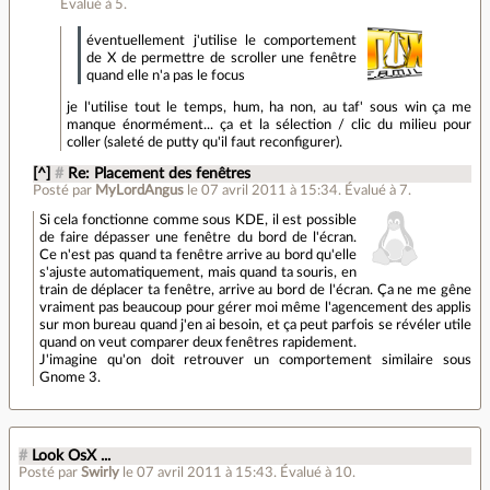
Évalué à
5
.
éventuellement j'utilise le comportement
de X de permettre de scroller une fenêtre
quand elle n'a pas le focus
je l'utilise tout le temps, hum, ha non, au taf' sous win ça me
manque énormément... ça et la sélection / clic du milieu pour
coller (saleté de putty qu'il faut reconfigurer).
[^]
#
Re: Placement des fenêtres
Posté par
MyLordAngus
le 07 avril 2011 à 15:34
.
Évalué à
7
.
Si cela fonctionne comme sous KDE, il est possible
de faire dépasser une fenêtre du bord de l'écran.
Ce n'est pas quand ta fenêtre arrive au bord qu'elle
s'ajuste automatiquement, mais quand ta souris, en
train de déplacer ta fenêtre, arrive au bord de l'écran. Ça ne me gêne
vraiment pas beaucoup pour gérer moi même l'agencement des applis
sur mon bureau quand j'en ai besoin, et ça peut parfois se révéler utile
quand on veut comparer deux fenêtres rapidement.
J'imagine qu'on doit retrouver un comportement similaire sous
Gnome 3.
#
Look OsX ...
Posté par
Swirly
le 07 avril 2011 à 15:43
.
Évalué à
10
.