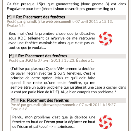
Ca fait presque 15jrs que gnometesting (donc gnome 3) est dans
Frugalware pour test (bha oui sinon ca serait pas gnometesting :p ).
[^]
#
Re: Placement des fenêtres
Posté par
gnumdk
(
site web personnel
)
le 07 avril 2011 à 15:13
.
Évalué à
5
.
Ben, moi c'est la première chose que je désactive
sous KDE tellement ca m'arrive de me retrouver
avec une fenêtre maximisée alors que c'est pas du
tout ce que je voulais...
[^]
#
Re: Placement des fenêtres
Posté par
JGO
le 07 avril 2011 à 15:23
.
Évalué à
1
.
(J'utilise pas plasma.) Que le WM prenne la décision
de paver l'écran avec tes 2 ou 3 fenêtres, c'est le
principe de cette option. Mais ce qu'il doit faire
quand il ne reste qu'une seule fenêtre, ça me
semble être un autre problème qui justifierait une case à cocher dans
la conf (on parle bien de KDE). Ai-je bien compris ton problème ?
[^]
#
Re: Placement des fenêtres
Posté par
gnumdk
(
site web personnel
)
le 07 avril 2011 à 15:27
.
Évalué à
6
.
Perdu, mon problème c'est que je déplace une
fenetre en haut de l'écran pour la déplacer en haut
de l'écran et paf/pouf => maximisée...