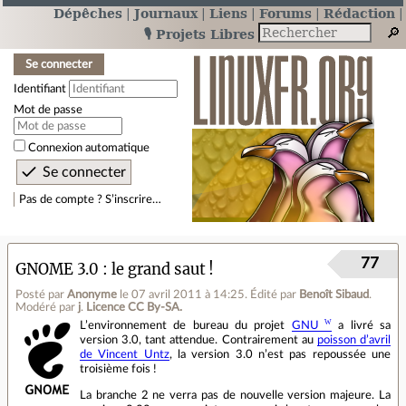
Dépêches
Journaux
Liens
Forums
Rédaction
🎙️ Projets Libres
Se connecter
Identifiant
Mot de passe
Connexion automatique
Pas de compte ? S’inscrire…
77
GNOME 3.0 : le grand saut !
Posté par
Anonyme
le 07 avril 2011 à 14:25
.
Édité par
Benoît Sibaud
.
Modéré par
j
.
Licence CC By‑SA.
L’environnement de bureau du projet
GNU
a livré sa
version 3.0, tant attendue. Contrairement au
poisson d’avril
de Vincent Untz
, la version 3.0 n’est pas repoussée une
troisième fois !
La branche 2 ne verra pas de nouvelle version majeure. La