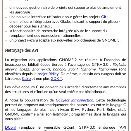
un nouveau gestionnaire de projets qui supporte plus de amplement
les
autotools
;
une nouvelle interface utilisateur pour gérer les projets
Git
;
une meilleure intégration avec Glade, incluant le support du glisser-
déposer pour les signaux ;
la fonctionnalité de recherche intégrée ajoute le support du
remplacement des expressions rationnelles ;
un
project wizard
adapté aux nouvelles bibliothèques de GNOME 3.
Nettoyage des API
La migration des applications GNOME 2 se résume à l’abandon de
beaucoup de bibliothèques tierces à l’avantage de GTK+ 3.0 :
libglade
,
libsexy
,
libegg
,
gnome-vfs
,
bonobo
,
gconf
,
libgnome
,
libgnomeui
sont
obsolètes depuis le
projet Ridley
. De même, le dessin des
widgets
doit se
faire avec
Cairo
et non plus
GDK
.
Les développeurs C ne doivent plus accéder directement aux membres
des structures et n’inclure qu’un seul entête par bibliothèque.
À noter la popularisation de
GObject introspection
. Cette technologie
permet de proposer automatiquement des passerelles entre le langage C
et les langages de plus haut niveau (C++, Python, Perl, Ruby, etc.).
GNOME confirme ainsi son leitmotiv : programmez dans le langage qui
vous plaît !
DConf
remplace le vénérable GConf. GTK+ 3.0 embarque l’API