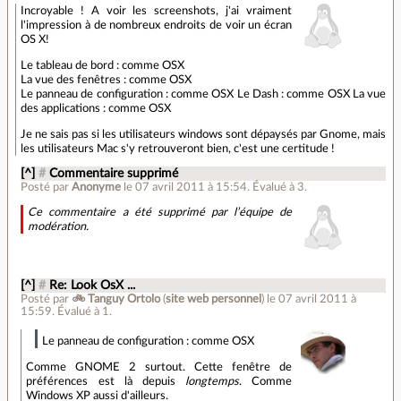
Incroyable ! A voir les screenshots, j'ai vraiment
l'impression à de nombreux endroits de voir un écran
OS X!
Le tableau de bord : comme OSX
La vue des fenêtres : comme OSX
Le panneau de configuration : comme OSX Le Dash : comme OSX La vue
des applications : comme OSX
Je ne sais pas si les utilisateurs windows sont dépaysés par Gnome, mais
les utilisateurs Mac s'y retrouveront bien, c'est une certitude !
[^]
#
Commentaire supprimé
Posté par
Anonyme
le 07 avril 2011 à 15:54
.
Évalué à
3
.
Ce commentaire a été supprimé par l’équipe de
modération.
[^]
#
Re: Look OsX ...
Posté par
🚲 Tanguy Ortolo
(
site web personnel
)
le 07 avril 2011 à
15:59
.
Évalué à
1
.
Le panneau de configuration : comme OSX
Comme GNOME 2 surtout. Cette fenêtre de
préférences est là depuis
longtemps
. Comme
Windows XP aussi d'ailleurs.