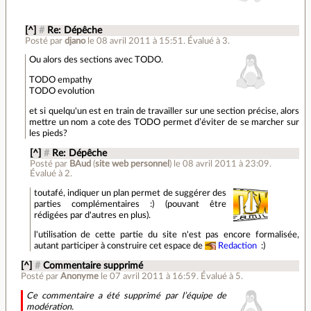
[^]
#
Re: Dépêche
Posté par
djano
le 08 avril 2011 à 15:51
.
Évalué à
3
.
Ou alors des sections avec TODO.
TODO empathy
TODO evolution
et si quelqu'un est en train de travailler sur une section précise, alors
mettre un nom a cote des TODO permet d’éviter de se marcher sur
les pieds?
[^]
#
Re: Dépêche
Posté par
BAud
(
site web personnel
)
le 08 avril 2011 à 23:09
.
Évalué à
2
.
toutafé, indiquer un plan permet de suggérer des
parties complémentaires :) (pouvant être
rédigées par d'autres en plus).
l'utilisation de cette partie du site n'est pas encore formalisée,
autant participer à construire cet espace de
Redaction
:)
[^]
#
Commentaire supprimé
Posté par
Anonyme
le 07 avril 2011 à 16:59
.
Évalué à
5
.
Ce commentaire a été supprimé par l’équipe de
modération.