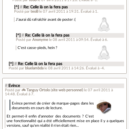
[^]
#
Re: Celle là on la fera pas
Posté par
teoB
le 07 avril 2011 à 19:31
.
Évalué à
1
.
J'aurai dû rafraîchir avant de poster :(
[^]
#
Re: Celle là on la fera pas
Posté par
Anonyme
le 08 avril 2011 à 09:54
.
Évalué à
6
.
C'est casse-pieds, hein ?
[^]
#
Re: Celle là on la fera pas
Posté par
bluelambda
le 08 avril 2011 à 14:26
.
Évalué à
-4
.
#
Evince
Posté par
🚲 Tanguy Ortolo
(
site web personnel
)
le 07 avril 2011 à
14:48
.
Évalué à
7
.
Evince permet de créer de marque-pages dans les
documents en cours de lecture.
Et permet-il enfin d'annoter des documents ? C'est
une fonctionnalité qui a été officiellement mise en place il y a quelques
versions, sauf qu'en réalité il n'en était rien…