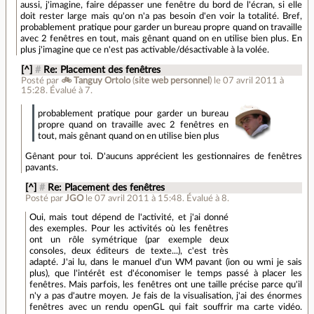
aussi, j'imagine, faire dépasser une fenêtre du bord de l'écran, si elle
doit rester large mais qu'on n'a pas besoin d'en voir la totalité. Bref,
probablement pratique pour garder un bureau propre quand on travaille
avec 2 fenêtres en tout, mais gênant quand on en utilise bien plus. En
plus j'imagine que ce n'est pas activable/désactivable à la volée.
[^]
#
Re: Placement des fenêtres
Posté par
🚲 Tanguy Ortolo
(
site web personnel
)
le 07 avril 2011 à
15:28
.
Évalué à
7
.
probablement pratique pour garder un bureau
propre quand on travaille avec 2 fenêtres en
tout, mais gênant quand on en utilise bien plus
Gênant pour toi. D'aucuns apprécient les gestionnaires de fenêtres
pavants.
[^]
#
Re: Placement des fenêtres
Posté par
JGO
le 07 avril 2011 à 15:48
.
Évalué à
8
.
Oui, mais tout dépend de l'activité, et j'ai donné
des exemples. Pour les activités où les fenêtres
ont un rôle symétrique (par exemple deux
consoles, deux éditeurs de texte...), c'est très
adapté. J'ai lu, dans le manuel d'un WM pavant (ion ou wmi je sais
plus), que l'intérêt est d'économiser le temps passé à placer les
fenêtres. Mais parfois, les fenêtres ont une taille précise parce qu'il
n'y a pas d'autre moyen. Je fais de la visualisation, j'ai des énormes
fenêtres avec un rendu openGL qui fait souffrir ma carte vidéo.