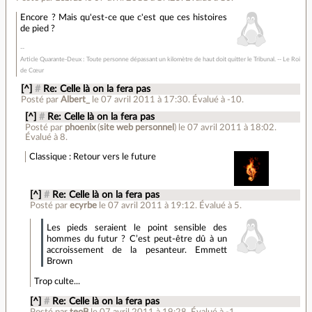
Encore ? Mais qu'est-ce que c'est que ces histoires
de pied ?
Article Quarante-Deux : Toute personne dépassant un kilomètre de haut doit quitter le Tribunal. -- Le Roi
de Cœur
[^]
#
Re: Celle là on la fera pas
Posté par
Albert_
le 07 avril 2011 à 17:30
.
Évalué à
-10
.
[^]
#
Re: Celle là on la fera pas
Posté par
phoenix
(
site web personnel
)
le 07 avril 2011 à 18:02
.
Évalué à
8
.
Classique : Retour vers le future
[^]
#
Re: Celle là on la fera pas
Posté par
ecyrbe
le 07 avril 2011 à 19:12
.
Évalué à
5
.
Les pieds seraient le point sensible des
hommes du futur ? C’est peut-être dû à un
accroissement de la pesanteur. Emmett
Brown
Trop culte...
[^]
#
Re: Celle là on la fera pas
Posté par
teoB
le 07 avril 2011 à 19:28
.
Évalué à
-1
.