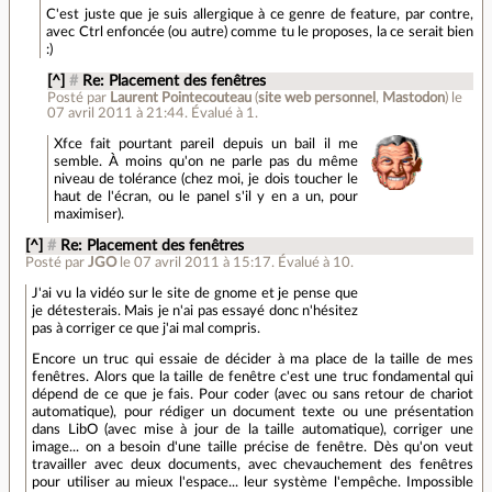
C'est juste que je suis allergique à ce genre de feature, par contre,
avec Ctrl enfoncée (ou autre) comme tu le proposes, la ce serait bien
:)
[^]
#
Re: Placement des fenêtres
Posté par
Laurent Pointecouteau
(
site web personnel
,
Mastodon
)
le
07 avril 2011 à 21:44
.
Évalué à
1
.
Xfce fait pourtant pareil depuis un bail il me
semble. À moins qu'on ne parle pas du même
niveau de tolérance (chez moi, je dois toucher le
haut de l'écran, ou le panel s'il y en a un, pour
maximiser).
[^]
#
Re: Placement des fenêtres
Posté par
JGO
le 07 avril 2011 à 15:17
.
Évalué à
10
.
J'ai vu la vidéo sur le site de gnome et je pense que
je détesterais. Mais je n'ai pas essayé donc n'hésitez
pas à corriger ce que j'ai mal compris.
Encore un truc qui essaie de décider à ma place de la taille de mes
fenêtres. Alors que la taille de fenêtre c'est une truc fondamental qui
dépend de ce que je fais. Pour coder (avec ou sans retour de chariot
automatique), pour rédiger un document texte ou une présentation
dans LibO (avec mise à jour de la taille automatique), corriger une
image... on a besoin d'une taille précise de fenêtre. Dès qu'on veut
travailler avec deux documents, avec chevauchement des fenêtres
pour utiliser au mieux l'espace... leur système l'empêche. Impossible