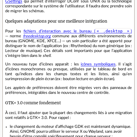
GSettings
qui permet d’interroger DConf sous UNIX ou la technologie
correspondante sur le système de l’utilisateur. Il faudra donc prendre soin
de migrer les schémas.
Quelques adaptations pour une meilleure intégration
« .desktop »
Pour les
fichiers d’interaction avec le bureau (
)
— norme
freedesktop.org
commune aux différents environnements de
bureau (GNOME, KDE, XFCE…) — un soin particulier a été apporté pour
distinguer le nom de l’application (ex : Rhythmbox) du nom générique (ex :
Lecteur de musique). Ces détails sont importants pour que l’application
s’intègre bien dans le
shell
.
Un nouveau type d’icônes apparaît : les
icônes symboliques
. Il s’agit
d’icônes monochromes ou presque, utilisées par le tableau de bord en
tant qu’indices
dans
les champs textes et les listes, ainsi qu’en
surimpression de plein écran (ex : bouton lecture en plein écran).
Les
applets
de préférences doivent être migrées vers des panneaux de
préférences, intégrables dans le nouveau centre de contrôle.
GTK+ 3.0 comme fondement
À ceci, il faut ajouter que la plupart des changements liés à une migration
sont relatifs à GTK+ 3.0. Pour rappel :
le changement du moteur d’affichage GDK est maintenant dynamique.
Ainsi, GNOME pourra utiliser le serveur X ou Wayland, sans avoir
besoin d’être compilé spécifiquement pour chaque serveur ;