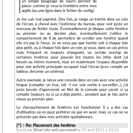
un simple bougeage de souris permet de
placer comme je veux la frontière entre mes
applis (ou une ligne dans le fichier de config).
Je me suis mal exprimé. Des fois, je range un kwrite dans un coin
de l'écran, à cheval avec l'extérieur du bureau, pour voir juste un
morceau de fichier texte. Éventuellement je bloque cette fenêtre
au premier ou au dernier plan, éventuellement j'utilise le
comportement de X de permettre de scroller une fenêtre quand
elle n'a pas le focus. Je ne veux pas que kwrite soit à chaque fois
plus petit, ou à chaque fois dans un coin, je veux, dans un cas précis
mais fréquent et toujours changeant, un certain overlap de
certaines fenêtres pour pouvoir lire toutes les infos dont j'ai
besoin au même moment, tout en maximisant l'espace disponible
pour une activité principale occupant tout l'écran (p.ex. remplir un
tableur, dessiner un schéma).
Autre exemple, je laisse une console dans un coin avec une activité
longue (compiler un truc, tail -f sur une sortie à surveiller...), j'ai
juste besoin d'apercevoir un filet de la console pour savoir si ça
compile toujours ou si ça a déjà planté... pendant que je fais autre
chose au premier plan.
Le chevauchement de fenêtres est fonctionnel. Il y a des cas
d'utilisation où on peut préférer ne pas en avoir, mais ce cas ne se
présente pas dans mes activités quotidiennes.
[^]
#
Re: Placement des fenêtres
Posté par
BAud
(
site web personnel
)
le 07 avril 2011 à 23:12
.