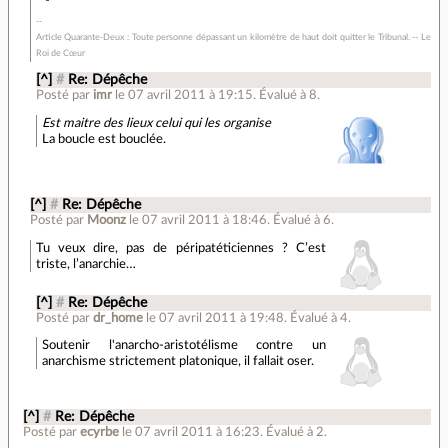
Article Quarante-Deux : Toute personne dépassant un kilomètre de haut doit quitter le Tribunal. -- Le
Roi de Cœur
[^]
#
Re: Dépêche
Posté par
imr
le 07 avril 2011 à 19:15
.
Évalué à
8
.
Est maitre des lieux celui qui les organise
La boucle est bouclée.
[^]
#
Re: Dépêche
Posté par
Moonz
le 07 avril 2011 à 18:46
.
Évalué à
6
.
Tu veux dire, pas de péripatéticiennes ? C’est
triste, l’anarchie…
[^]
#
Re: Dépêche
Posté par
dr_home
le 07 avril 2011 à 19:48
.
Évalué à
4
.
Soutenir l'anarcho-aristotélisme contre un
anarchisme strictement platonique, il fallait oser.
[^]
#
Re: Dépêche
Posté par
ecyrbe
le 07 avril 2011 à 16:23
.
Évalué à
2
.