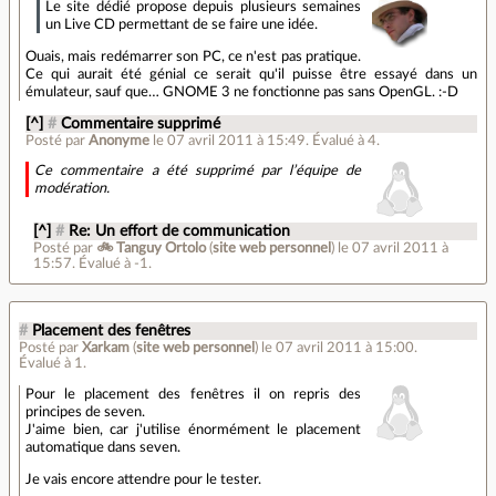
Le site dédié propose depuis plusieurs semaines
un Live CD permettant de se faire une idée.
Ouais, mais redémarrer son PC, ce n'est pas pratique.
Ce qui aurait été génial ce serait qu'il puisse être essayé dans un
émulateur, sauf que… GNOME 3 ne fonctionne pas sans OpenGL. :-D
[^]
#
Commentaire supprimé
Posté par
Anonyme
le 07 avril 2011 à 15:49
.
Évalué à
4
.
Ce commentaire a été supprimé par l’équipe de
modération.
[^]
#
Re: Un effort de communication
Posté par
🚲 Tanguy Ortolo
(
site web personnel
)
le 07 avril 2011 à
15:57
.
Évalué à
-1
.
#
Placement des fenêtres
Posté par
Xarkam
(
site web personnel
)
le 07 avril 2011 à 15:00
.
Évalué à
1
.
Pour le placement des fenêtres il on repris des
principes de seven.
J'aime bien, car j'utilise énormément le placement
automatique dans seven.
Je vais encore attendre pour le tester.