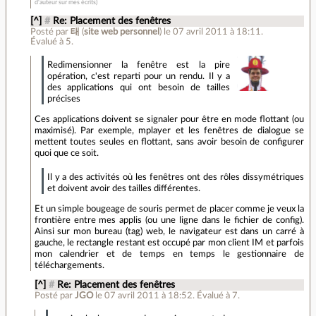
d'auteur sur mes écrits)
[^]
#
Re: Placement des fenêtres
Posté par
태
(
site web personnel
)
le 07 avril 2011 à 18:11
.
Évalué à
5
.
Redimensionner la fenêtre est la pire
opération, c'est reparti pour un rendu. Il y a
des applications qui ont besoin de tailles
précises
Ces applications doivent se signaler pour être en mode flottant (ou
maximisé). Par exemple, mplayer et les fenêtres de dialogue se
mettent toutes seules en flottant, sans avoir besoin de configurer
quoi que ce soit.
Il y a des activités où les fenêtres ont des rôles dissymétriques
et doivent avoir des tailles différentes.
Et un simple bougeage de souris permet de placer comme je veux la
frontière entre mes applis (ou une ligne dans le fichier de config).
Ainsi sur mon bureau (tag) web, le navigateur est dans un carré à
gauche, le rectangle restant est occupé par mon client IM et parfois
mon calendrier et de temps en temps le gestionnaire de
téléchargements.
[^]
#
Re: Placement des fenêtres
Posté par
JGO
le 07 avril 2011 à 18:52
.
Évalué à
7
.