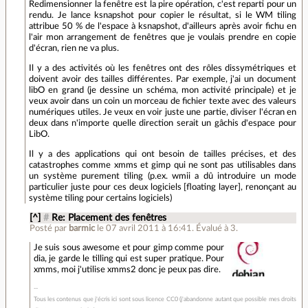
Redimensionner la fenêtre est la pire opération, c'est reparti pour un
rendu. Je lance ksnapshot pour copier le résultat, si le WM tiling
attribue 50 % de l'espace à ksnapshot, d'ailleurs après avoir fichu en
l'air mon arrangement de fenêtres que je voulais prendre en copie
d'écran, rien ne va plus.
Il y a des activités où les fenêtres ont des rôles dissymétriques et
doivent avoir des tailles différentes. Par exemple, j'ai un document
libO en grand (je dessine un schéma, mon activité principale) et je
veux avoir dans un coin un morceau de fichier texte avec des valeurs
numériques utiles. Je veux en voir juste une partie, diviser l'écran en
deux dans n'importe quelle direction serait un gâchis d'espace pour
LibO.
Il y a des applications qui ont besoin de tailles précises, et des
catastrophes comme xmms et gimp qui ne sont pas utilisables dans
un système purement tiling (p.ex. wmii a dû introduire un mode
particulier juste pour ces deux logiciels [floating layer], renonçant au
système tiling pour certains logiciels)
[^]
#
Re: Placement des fenêtres
Posté par
barmic
le 07 avril 2011 à 16:41
.
Évalué à
3
.
Je suis sous awesome et pour gimp comme pour
dia, je garde le tilling qui est super pratique. Pour
xmms, moi j'utilise xmms2 donc je peux pas dire.
Tous les contenus que j'écris ici sont sous licence CC0 (j'abandonne autant que possible mes droits