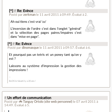
[^]
#
Re: Evince
Posté par
zerkman
le 11 avril 2011 à 09:49
.
Évalué à
2
.
Ah oui tiens c'est vrai \o/
L'inversion de l'ordre c'est dans l'onglet "général"
et la sélection des pages paires/impaires c'est
dans "mise en page".
[^]
#
Re: Evince
Posté par
dinomasque
le 11 avril 2011 à 09:57
.
Évalué à
6
.
Et pourquoi pas un tetris et un poney tant qu'on y
est ?
Laissons au système d'impression la gestion des
impressions !
BeOS le faisait il y a 20 ans !
#
Un effort de communication
Posté par
🚲 Tanguy Ortolo
(
site web personnel
)
le 07 avril 2011 à
14:49
.
Évalué à
5
.