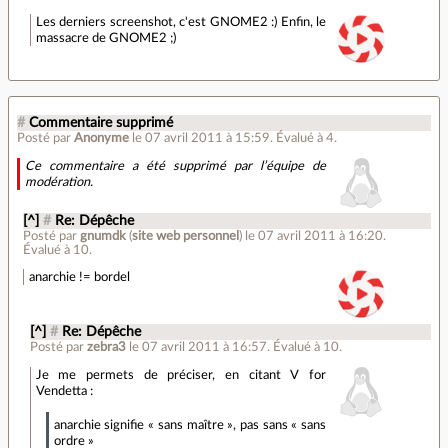
Les derniers screenshot, c'est GNOME2 :) Enfin, le
massacre de GNOME2 ;)
#
Commentaire supprimé
Posté par
Anonyme
le 07 avril 2011 à 15:59
.
Évalué à
4
.
Ce commentaire a été supprimé par l’équipe de
modération.
[^]
#
Re: Dépêche
Posté par
gnumdk
(
site web personnel
)
le 07 avril 2011 à 16:20
.
Évalué à
10
.
anarchie != bordel
[^]
#
Re: Dépêche
Posté par
zebra3
le 07 avril 2011 à 16:57
.
Évalué à
10
.
Je me permets de préciser, en citant V for
Vendetta :
anarchie signifie « sans maître », pas sans « sans
ordre »