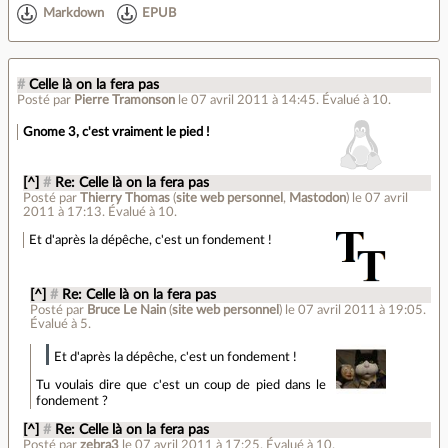
Markdown
EPUB
#
Celle là on la fera pas
Posté par
Pierre Tramonson
le 07 avril 2011 à 14:45
.
Évalué à
10
.
Gnome 3, c'est vraiment le pied !
[^]
#
Re: Celle là on la fera pas
Posté par
Thierry Thomas
(
site web personnel
,
Mastodon
)
le 07 avril
2011 à 17:13
.
Évalué à
10
.
Et d'après la dépêche, c'est un fondement !
[^]
#
Re: Celle là on la fera pas
Posté par
Bruce Le Nain
(
site web personnel
)
le 07 avril 2011 à 19:05
.
Évalué à
5
.
Et d'après la dépêche, c'est un fondement !
Tu voulais dire que c'est un coup de pied dans le
fondement ?
[^]
#
Re: Celle là on la fera pas
Posté par
zebra3
le 07 avril 2011 à 17:25
.
Évalué à
10
.