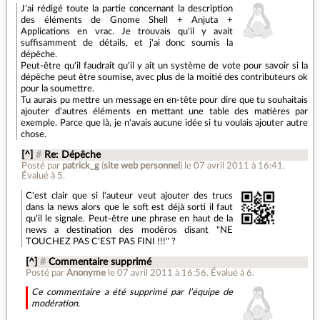
J'ai rédigé toute la partie concernant la description
des éléments de Gnome Shell + Anjuta +
Applications en vrac. Je trouvais qu'il y avait
suffisamment de détails, et j'ai donc soumis la
dépêche.
Peut-être qu'il faudrait qu'il y ait un système de vote pour savoir si la
dépêche peut être soumise, avec plus de la moitié des contributeurs ok
pour la soumettre.
Tu aurais pu mettre un message en en-tête pour dire que tu souhaitais
ajouter d'autres éléments en mettant une table des matières par
exemple. Parce que là, je n'avais aucune idée si tu voulais ajouter autre
chose.
[^]
#
Re: Dépêche
Posté par
patrick_g
(
site web personnel
)
le 07 avril 2011 à 16:41
.
Évalué à
5
.
C'est clair que si l'auteur veut ajouter des trucs
dans la news alors que le soft est déjà sorti il faut
qu'il le signale. Peut-être une phrase en haut de la
news a destination des modéros disant "NE
TOUCHEZ PAS C'EST PAS FINI !!!" ?
[^]
#
Commentaire supprimé
Posté par
Anonyme
le 07 avril 2011 à 16:56
.
Évalué à
6
.
Ce commentaire a été supprimé par l’équipe de
modération.