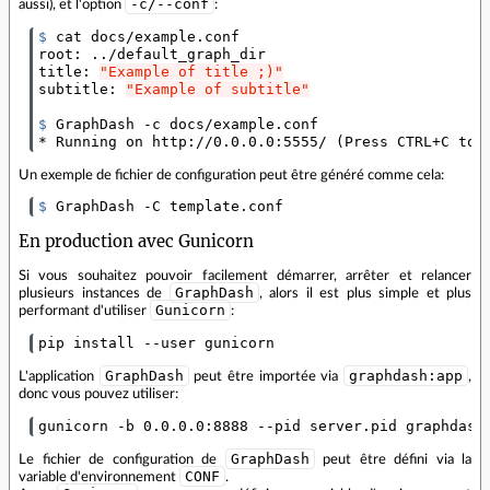
-c/--conf
aussi), et l'option
:
$ 
cat docs/example.conf

root: ../default_graph_dir

title: 
"Example of title ;)"
subtitle: 
"Example of subtitle"
$ 
GraphDash -c docs/example.conf

* Running on http://0.0.0.0:5555/ 
(
Press CTRL+C to 
Un exemple de fichier de configuration peut être généré comme cela:
$ 
GraphDash -C template.conf
En production avec Gunicorn
Si vous souhaitez pouvoir facilement démarrer, arrêter et relancer
GraphDash
plusieurs instances de
, alors il est plus simple et plus
Gunicorn
performant d'utiliser
:
pip install --user gunicorn
GraphDash
graphdash:app
L'application
peut être importée via
,
donc vous pouvez utiliser:
gunicorn -b 0.0.0.0:8888 --pid server.pid graphdash
GraphDash
Le fichier de configuration de
peut être défini via la
CONF
variable d'environnement
.