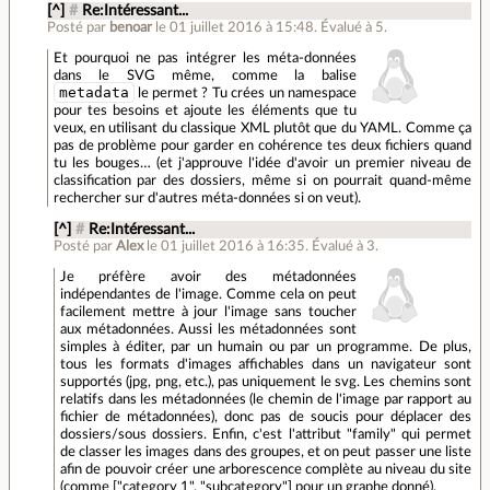
[^]
#
Re:Intéressant...
Posté par
benoar
le 01 juillet 2016 à 15:48
.
Évalué à
5
.
Et pourquoi ne pas intégrer les méta-données
dans le SVG même, comme la balise
metadata
le permet ? Tu crées un namespace
pour tes besoins et ajoute les éléments que tu
veux, en utilisant du classique XML plutôt que du YAML. Comme ça
pas de problème pour garder en cohérence tes deux fichiers quand
tu les bouges… (et j'approuve l'idée d'avoir un premier niveau de
classification par des dossiers, même si on pourrait quand-même
rechercher sur d'autres méta-données si on veut).
[^]
#
Re:Intéressant...
Posté par
Alex
le 01 juillet 2016 à 16:35
.
Évalué à
3
.
Je préfère avoir des métadonnées
indépendantes de l'image. Comme cela on peut
facilement mettre à jour l'image sans toucher
aux métadonnées. Aussi les métadonnées sont
simples à éditer, par un humain ou par un programme. De plus,
tous les formats d'images affichables dans un navigateur sont
supportés (jpg, png, etc.), pas uniquement le svg. Les chemins sont
relatifs dans les métadonnées (le chemin de l'image par rapport au
fichier de métadonnées), donc pas de soucis pour déplacer des
dossiers/sous dossiers. Enfin, c'est l'attribut "family" qui permet
de classer les images dans des groupes, et on peut passer une liste
afin de pouvoir créer une arborescence complète au niveau du site
(comme ["category 1", "subcategory"] pour un graphe donné).