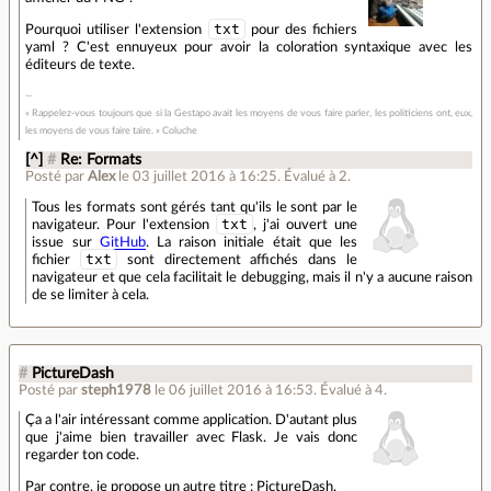
txt
Pourquoi utiliser l'extension
pour des fichiers
yaml ? C'est ennuyeux pour avoir la coloration syntaxique avec les
éditeurs de texte.
« Rappelez-vous toujours que si la Gestapo avait les moyens de vous faire parler, les politiciens ont, eux,
les moyens de vous faire taire. » Coluche
[^]
#
Re: Formats
Posté par
Alex
le 03 juillet 2016 à 16:25
.
Évalué à
2
.
Tous les formats sont gérés tant qu'ils le sont par le
txt
navigateur. Pour l'extension
, j'ai ouvert une
issue sur
GitHub
. La raison initiale était que les
txt
fichier
sont directement affichés dans le
navigateur et que cela facilitait le debugging, mais il n'y a aucune raison
de se limiter à cela.
#
PictureDash
Posté par
steph1978
le 06 juillet 2016 à 16:53
.
Évalué à
4
.
Ça a l'air intéressant comme application. D'autant plus
que j'aime bien travailler avec Flask. Je vais donc
regarder ton code.
Par contre, je propose un autre titre : PictureDash.