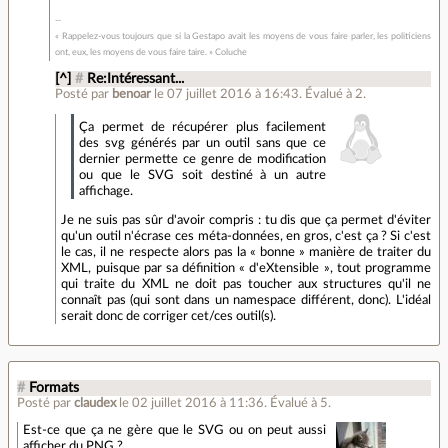
« Rappelez-vous toujours que si la Gestapo avait les moyens de vous faire parler, les politiciens
ont, eux, les moyens de vous faire taire. » Coluche
[^]
#
Re:Intéressant...
Posté par
benoar
le 07 juillet 2016 à 16:43
.
Évalué à
2
.
Ça permet de récupérer plus facilement
des svg générés par un outil sans que ce
dernier permette ce genre de modification
ou que le SVG soit destiné à un autre
affichage.
Je ne suis pas sûr d'avoir compris : tu dis que ça permet d'éviter
qu'un outil n'écrase ces méta-données, en gros, c'est ça ? Si c'est
le cas, il ne respecte alors pas la « bonne » manière de traiter du
XML, puisque par sa définition « d'eXtensible », tout programme
qui traite du XML ne doit pas toucher aux structures qu'il ne
connaît pas (qui sont dans un namespace différent, donc). L'idéal
serait donc de corriger cet/ces outil(s).
#
Formats
Posté par
claudex
le 02 juillet 2016 à 11:36
.
Évalué à
5
.
Est-ce que ça ne gère que le SVG ou on peut aussi
afficher du PNG ?