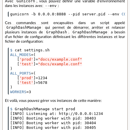
Gunicorn
Avec
, vous pouvez définir une variable d'environnement
--env
dans les instances avec
:
gunicorn -b 0.0.0.0:8888 --pid server.pid --env 
CON
Ces commandes sont encapsulées dans un script appelé
GraphDashManage
qui permet de démarrer, arrêter et relancer
GraphDash
GraphDashManage
plusieurs instances de
.
a besoin
d'un fichier de configuration définissant les différentes instances et leur
fichier de configuration:
$ 
ALL_MODES
=(
[
'prod'
]=
"docs/example.conf"
[
'test'
]=
"docs/example.conf"
)
ALL_PORTS
=(
[
'prod'
]=
1234

[
'test'
]=
)
WORKERS
=
3
Et voilà, vous pouvez gérer vos instances de cette manière:
$ 
[
INFO
]
[
INFO
]
[
INFO
]
[
INFO
]
 Booting worker with pid: 30405
