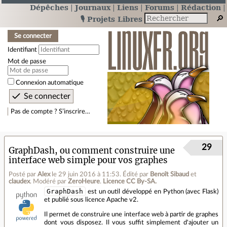
Dépêches
Journaux
Liens
Forums
Rédaction
🎙️ Projets Libres
Se connecter
Identifiant
Mot de passe
Connexion automatique
Pas de compte ? S’inscrire…
29
GraphDash, ou comment construire une
interface web simple pour vos graphes
Posté par
Alex
le 29 juin 2016 à 11:53
.
Édité par
Benoît Sibaud
et
claudex
.
Modéré par
ZeroHeure
.
Licence CC By‑SA.
GraphDash
est un outil développé en Python (avec Flask)
et publié sous licence Apache v2.
Il permet de construire une interface web à partir de graphes
dont vous disposez. Il vous suffit simplement d'ajouter un