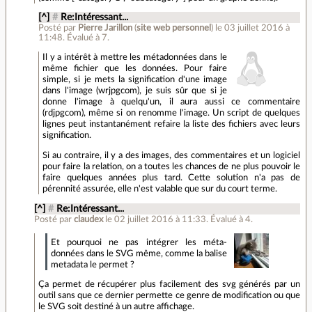
[^]
#
Re:Intéressant...
Posté par
Pierre Jarillon
(
site web personnel
)
le 03 juillet 2016 à
11:48
.
Évalué à
7
.
Il y a intérêt à mettre les métadonnées dans le
même fichier que les données. Pour faire
simple, si je mets la signification d'une image
dans l'image (wrjpgcom), je suis sûr que si je
donne l'image à quelqu'un, il aura aussi ce commentaire
(rdjpgcom), même si on renomme l'image. Un script de quelques
lignes peut instantanément refaire la liste des fichiers avec leurs
signification.
Si au contraire, il y a des images, des commentaires et un logiciel
pour faire la relation, on a toutes les chances de ne plus pouvoir le
faire quelques années plus tard. Cette solution n'a pas de
pérennité assurée, elle n'est valable que sur du court terme.
[^]
#
Re:Intéressant...
Posté par
claudex
le 02 juillet 2016 à 11:33
.
Évalué à
4
.
Et pourquoi ne pas intégrer les méta-
données dans le SVG même, comme la balise
metadata le permet ?
Ça permet de récupérer plus facilement des svg générés par un
outil sans que ce dernier permette ce genre de modification ou que
le SVG soit destiné à un autre affichage.