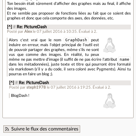
Ton besoin était sûrement d'afficher des graphes mais au final, il affiche
des images.
Et ne semble pas proposer de fonctions liées au fait que ce soient des
graphes et donc que cela comporte des axes, des données, etc.
[^]
#
Re: PictureDash
Posté par
Alex
le 07 juillet 2016 à 10:35
.
Évalué à
2
.
GraphDash
Alors c'est vrai que le nom
peut
induire en erreur, mais l'objet principal de l'outil est
de pouvoir partager des graphes, même s'ils ne sont
vus que comme des images. En réalité, tu peux
name
même ne pas mettre d'image (il suffit de ne pas écrire l'attribut
dans les métadonnées), juste texte et titre qui pourront être formaté
via markdown (s'il y a du code, il sera coloré avec Pygments). Ainsi tu
pourras en faire un blog ;).
[^]
#
Re: PictureDash
Posté par
steph1978
le 07 juillet 2016 à 19:25
.
Évalué à
2
.
BlogDash !
Suivre le flux des commentaires