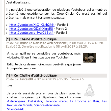
c'est divertissant.
Il a participé à une collaboration de plusieurs Youtubeur qui a mené et
présenté une expérience sur les Crop Circle. Ce n'est pas lui qui
présente, mais on sent fortement sa patte:
https://youtu.be/XtO_KLxb2Mk
- Partie 1
https://youtu.be/QDxjhXkrqR0
- Partie 2
https://youtu.be/p_JywC6Edt4
- Partie 3
[^]
#
Re: Chaîne d'utilité publique
Posté par
Bruce Le Nain
(
site web personnel
)
le 08 avril 2019 à 18:28
.
Évalué à
2
.
Dernière modification le 08 avril 2019 à 18:29.
À noter qu'il ne se considère pas youtubeur, mais
vidéaste. (Et qu'il n'est pas que sur Youtube)
Edit: Je dis ça de mémoire, mais peut-être que je me
trompe de personne.
[^]
#
Re: Chaîne d'utilité publique
Posté par
FantastIX
le 09 avril 2019 à 15:05
.
Évalué à
6
.
+2!
Je prends aussi de plus en plus de plaisir avec les
chaînes françaises qui dépolluent l'esprit comme
Astronogeek
,
Defakator
,
Florence Porcel
,
La Tronche en Biais
,
Les
Revues du Monde
,
Science étonnante
,
Science4All
, …