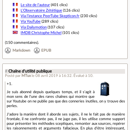
Le site de l’auteur
(401 clics)
L’Observatoire Zététique
(126 clics)
Via l’instance PeerTube Skepticon.fr
(230 clics)
Via YouTube
(289 clics)
Via Dailymotion
(107 clics)
IMDB Christophe Michel
(101 clics)
(
150 commentaires
).
Markdown
EPUB
#
Chaîne d'utilité publique
Posté par
MTux
le 08 avril 2019 à 16:32
.
Évalué à
10
.
+1.
Je suis abonné depuis quelques temps, et il s'agit à
mon sens de l'une des rares chaînes qui montre que
sur Youtube on ne publie pas que des conneries inutiles, on y trouve des
perles.
J'adore la manière dont il aborde ses sujets, il ne le fait pas de manière
frontale, il ne confronte pas, il ne juge pas, il les utilise comme support
pour présenter les méthodes sceptiques, remonter aux sources, repérer
les raisonnements et arguments fallacieux. En plus d'être intéressant,