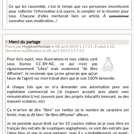
Ce qui les rassemble, c'est le temps que ces personnes investissent
pour collecter l'information à la source, la compiler et la résumer pour
tous. Chacune d'elles mériterait bien un article. À
consommer
consulter sans modération…!
#
Merci du partage
Posté par
HygièneMentale
le 08 avril 2019 à 17:21
.
Évalué à
10
.
Dernière modification le 08 avril 2019 à 17:23.
Pour être exact, mes illustrations et mes vidéos sont
sous licence CC-BY-NC, ce qui n'est pas
rigoureusement "Libre" mais seulement "de libre
diffusion". Je reconnais que ça me gènerais que qq'un
fasse de l'agent sur mon travail alors que je suis 100% benevole.
A chaque fois que on m'a demander une autorisation pour une
exploitaion commercial en j'ai toujours accepté avec plaisir sans
rémunération (c'est souvent pour des projets éducatifs innovant, ou des
manuels scolaires, etc)
Ca m'arrive de dire "libre" sur twitter où le nombre de caractère est
limité, mais je dit bien "de libre diffusion" ailleurs.
Je ne possède aucun droit sur les 10 courtes vidéos où je sous-titre en
français des extraits de sceptiques anglophones, ce sont des extraits que
j'aime bien et que je veux partager, mais il y a probablement un ayant-