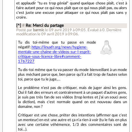
et applaudir "tu es trop génial" quand quelque chose plaît, c'est à
faire autant pour ce qui nous plaît que ce qui nous plaît pas, ou alors
c'est juste une excuse pour attaquer ce qui nous plaît pas sans y
croire.
[^]
#
Re: Merci du partage
Posté par
barmic
le 09 avril 2019 à 09:05
.
Évalué à
0
.
Dernière
modification le 09 avril 2019 à 09:06.
Tu dis toi-même que tu passe en mode
négatif:
https://linuxfr.org/news/hygiene-
mentale-une-chaine-de-videos-sur-l-esprit-
critique-sous-licence-libre#comment-
1767227
Tu dis-toi même que tu va passer du mode bienveillant à un mode
plus méchant parce que, ben parce qu'il a fait trop de fautes selon
toi, parce que tu le juge,…
Le problème n'est pas de critiquer, mais de juger ainsi les gens.
Oui il fait des erreurs et contrairement à un paquet d'autres gens,
je suis pas très fan de ses vidéos (trop lentes et j'ai un souci avec
la diction), mais c'est normale quand on est nouveau dans un
domaine, non ?
Critiquer est une chose, prêter des intentions (affirmer que c'est
un menteur) en est une autre et ça n'a rien à voir (tu le fais en plus
avec une certaine véhémence, 1/3 des commentaires sont de
toi…).