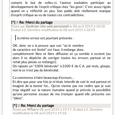
compris le but de celles-ci, l'auteur souhaites participer au
développement de l'esprit critique chez "les gens". C'est assez rigolo
quand on y réfléchit un peu. Son public doit réellement manque
d'esprit critique au vu de toutes ces contradictions.
[^]
#
Re: Merci du partage
Posté par
Zenitram
(
site web personnel
)
le 08 avril 2019 à 18:58
.
Évalué à
0
.
Dernière modification le 08 avril 2019 à 18:59.
la même erreur est pourtant présente :
OK, donc on a la preuve que son "où le nombre
de caractère est limité" est faux, il mélange donc
complètement libre et libre diffusion et ça semble à escient (ou
alors il se dépêche de corriger toutes les erreurs partout et ne
refait plus jamais ce mélange!).
On rajoute un "100% bénévole" à 2200 € de C.A. par mois, gloups,
non la ce n'est pas du bénévolat.
Ca commence à faire beaucoup d'erreurs…
Et dire que pour une fois je m'étais interdit de voir le mal partout et
imaginé de la bonne foi… Qu'on vienne pas me redire que je suis
trop négatif sur la nature humaine quand je prévois la possibilité
qu'une personne essaye de me tromper quand elle présente ses
"idées".
[^]
#
Re: Merci du partage
Posté par
MTux
le 08 avril 2019 à 19:17
.
Évalué à
2
.
Dernière
modification le 08 avril 2019 à 19:18.