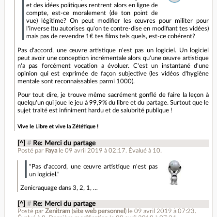
et des idées politiques rentrent alors en ligne de
compte, est-ce moralement (de ton point de
vue) légitime? On peut modifier les œuvres pour militer pour
l'inverse (tu autorises qu'on te contre-dise en modifiant tes vidées)
mais pas de revendre 1€ tes films tels quels, est-ce cohérent?
Pas d'accord, une œuvre artistique n'est pas un logiciel. Un logiciel
peut avoir une conception incrémentale alors qu'une œuvre artistique
n'a pas forcément vocation a évoluer. C'est un instantané d'une
opinion qui est exprimée de façon subjective (les vidéos d'hygiène
mentale sont reconnaissables parmi 1000).
Pour tout dire, je trouve même sacrément gonflé de faire la leçon à
quelqu'un qui joue le jeu à 99,9% du libre et du partage. Surtout que le
sujet traité est infiniment hardu et de salubrité publique !
Vive le Libre et vive la Zététique !
[^]
#
Re: Merci du partage
Posté par
Faya
le 09 avril 2019 à 02:17
.
Évalué à
10
.
"Pas d'accord, une œuvre artistique n'est pas
un logiciel."
Zenicraquage dans 3, 2, 1, …
[^]
#
Re: Merci du partage
Posté par
Zenitram
(
site web personnel
)
le 09 avril 2019 à 07:23
.