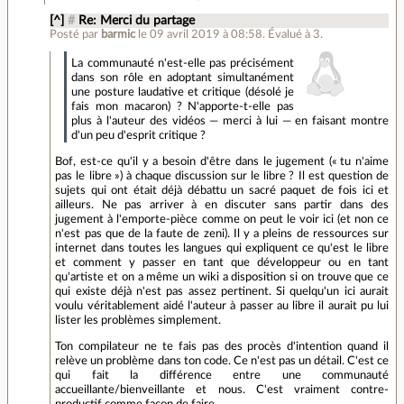
[^]
#
Re: Merci du partage
Posté par
barmic
le 09 avril 2019 à 08:58
.
Évalué à
3
.
La communauté n'est-elle pas précisément
dans son rôle en adoptant simultanément
une posture laudative et critique (désolé je
fais mon macaron) ? N'apporte-t-elle pas
plus à l'auteur des vidéos — merci à lui — en faisant montre
d'un peu d'esprit critique ?
Bof, est-ce qu'il y a besoin d'être dans le jugement (« tu n'aime
pas le libre ») à chaque discussion sur le libre ? Il est question de
sujets qui ont était déjà débattu un sacré paquet de fois ici et
ailleurs. Ne pas arriver à en discuter sans partir dans des
jugement à l'emporte-pièce comme on peut le voir ici (et non ce
n'est pas que de la faute de zeni). Il y a pleins de ressources sur
internet dans toutes les langues qui expliquent ce qu'est le libre
et comment y passer en tant que développeur ou en tant
qu'artiste et on a même un wiki a disposition si on trouve que ce
qui existe déjà n'est pas assez pertinent. Si quelqu'un ici aurait
voulu véritablement aidé l'auteur à passer au libre il aurait pu lui
lister les problèmes simplement.
Ton compilateur ne te fais pas des procès d'intention quand il
relève un problème dans ton code. Ce n'est pas un détail. C'est ce
qui fait la différence entre une communauté
accueillante/bienveillante et nous. C'est vraiment contre-
productif comme façon de faire.