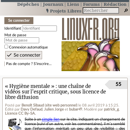
Dépêches
Journaux
Liens
Forums
Rédaction
🎙️ Projets Libres
Se connecter
Identifiant
Mot de passe
Connexion automatique
Pas de compte ? S’inscrire…
55
« Hygiène mentale » : une chaîne de
vidéos sur l’esprit critique, sous licence de
libre diffusion
Posté par
Benoît Sibaud
(
site web personnel
)
le 08 avril 2019 à 15:25
.
Édité par
Davy Defaud
,
Julien Jorge
et
bubar🦥
.
Modéré par
patrick_g
.
Licence CC By‑SA.
Suite à un
simple lien
sur le site, indiquant un changement de
licence (suivi d’un autre, voir les commentaires), il m’a semblé
que l’information méritait un peu plus de visibilité : des