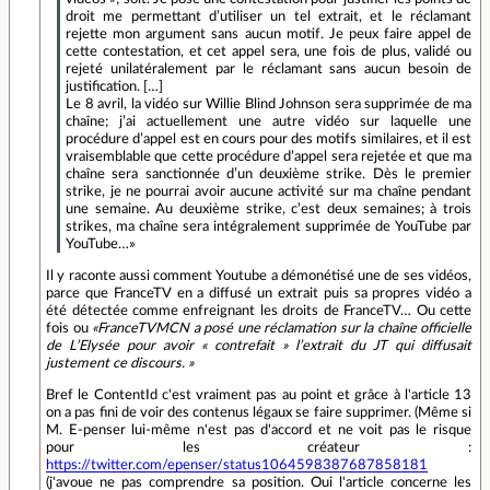
droit me permettant d’utiliser un tel extrait, et le réclamant
rejette mon argument sans aucun motif. Je peux faire appel de
cette contestation, et cet appel sera, une fois de plus, validé ou
rejeté unilatéralement par le réclamant sans aucun besoin de
justification. […]
Le 8 avril, la vidéo sur Willie Blind Johnson sera supprimée de ma
chaîne; j’ai actuellement une autre vidéo sur laquelle une
procédure d’appel est en cours pour des motifs similaires, et il est
vraisemblable que cette procédure d’appel sera rejetée et que ma
chaîne sera sanctionnée d’un deuxième strike. Dès le premier
strike, je ne pourrai avoir aucune activité sur ma chaîne pendant
une semaine. Au deuxième strike, c’est deux semaines; à trois
strikes, ma chaîne sera intégralement supprimée de YouTube par
YouTube…»
Il y raconte aussi comment Youtube a démonétisé une de ses vidéos,
parce que FranceTV en a diffusé un extrait puis sa propres vidéo a
été détectée comme enfreignant les droits de FranceTV… Ou cette
fois ou
«FranceTVMCN a posé une réclamation sur la chaîne officielle
de L’Elysée pour avoir « contrefait » l’extrait du JT qui diffusait
justement ce discours. »
Bref le ContentId c'est vraiment pas au point et grâce à l'article 13
on a pas fini de voir des contenus légaux se faire supprimer. (Même si
M. E-penser lui-même n'est pas d'accord et ne voit pas le risque
pour les créateur :
https://twitter.com/epenser/status1064598387687858181
(j'avoue ne pas comprendre sa position. Oui l'article concerne les