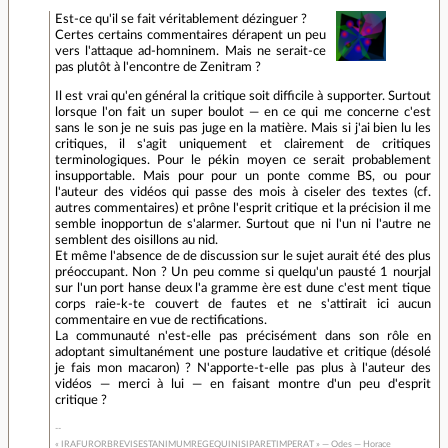
Est-ce qu'il se fait véritablement dézinguer ?
Certes certains commentaires dérapent un peu
vers l'attaque ad-homninem. Mais ne serait-ce
pas plutôt à l'encontre de Zenitram ?
Il est vrai qu'en général la critique soit difficile à supporter. Surtout
lorsque l'on fait un super boulot — en ce qui me concerne c'est
sans le son je ne suis pas juge en la matière. Mais si j'ai bien lu les
critiques, il s'agit uniquement et clairement de critiques
terminologiques. Pour le pékin moyen ce serait probablement
insupportable. Mais pour pour un ponte comme BS, ou pour
l'auteur des vidéos qui passe des mois à ciseler des textes (cf.
autres commentaires) et prône l'esprit critique et la précision il me
semble inopportun de s'alarmer. Surtout que ni l'un ni l'autre ne
semblent des oisillons au nid.
Et même l'absence de de discussion sur le sujet aurait été des plus
préoccupant. Non ? Un peu comme si quelqu'un pausté 1 nourjal
sur l'un port hanse deux l'a gramme ère est dune c'est ment tique
corps raie-k-te couvert de fautes et ne s'attirait ici aucun
commentaire en vue de rectifications.
La communauté n'est-elle pas précisément dans son rôle en
adoptant simultanément une posture laudative et critique (désolé
je fais mon macaron) ? N'apporte-t-elle pas plus à l'auteur des
vidéos — merci à lui — en faisant montre d'un peu d'esprit
critique ?
« IRAFURORBREVISESTANIMUMREGEQUINISIPARETIMPERAT » — Odes — Horace