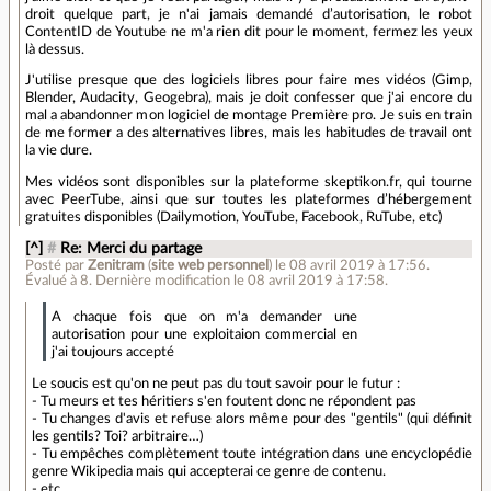
droit quelque part, je n'ai jamais demandé d’autorisation, le robot
ContentID de Youtube ne m'a rien dit pour le moment, fermez les yeux
là dessus.
J'utilise presque que des logiciels libres pour faire mes vidéos (Gimp,
Blender, Audacity, Geogebra), mais je doit confesser que j'ai encore du
mal a abandonner mon logiciel de montage Première pro. Je suis en train
de me former a des alternatives libres, mais les habitudes de travail ont
la vie dure.
Mes vidéos sont disponibles sur la plateforme skeptikon.fr, qui tourne
avec PeerTube, ainsi que sur toutes les plateformes d’hébergement
gratuites disponibles (Dailymotion, YouTube, Facebook, RuTube, etc)
[^]
#
Re: Merci du partage
Posté par
Zenitram
(
site web personnel
)
le 08 avril 2019 à 17:56
.
Évalué à
8
.
Dernière modification le 08 avril 2019 à 17:58.
A chaque fois que on m'a demander une
autorisation pour une exploitaion commercial en
j'ai toujours accepté
Le soucis est qu'on ne peut pas du tout savoir pour le futur :
- Tu meurs et tes héritiers s'en foutent donc ne répondent pas
- Tu changes d'avis et refuse alors même pour des "gentils" (qui définit
les gentils? Toi? arbitraire…)
- Tu empêches complètement toute intégration dans une encyclopédie
genre Wikipedia mais qui accepterai ce genre de contenu.
- etc…