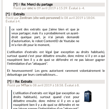
[^]
#
Re: Merci du partage
Posté par
omc
le 09 avril 2019 à 15:39
.
Évalué à
-4
.
[^]
#
Extraits
Posté par
Zenitram
(
site web personnel
)
le 08 avril 2019 à 18:04
.
Évalué à
4
.
ce sont des extraits que j'aime bien et que je
veux partager, mais il y a probablement un ayant-
droit quelque part, je n'ai jamais demandé
d’autorisation, le robot ContentID de Youtube ne
m'a rien dit pour le moment,
L'utilisation d'extraits est légal (par exception au droits habituels),
surtout quand c'est pour débattre ensuite, donc même si il y en a qui
rouspètent ben il y a de quoi se défendre et ne pas laisser gagner
l'intimidation d'un "attaquant".
Et heureusement! Les gens autorisent rarement volontairement le
debunkage par leurs contradicteurs…
[^]
#
Re: Extraits
Posté par
MTux
le 08 avril 2019 à 18:58
.
Évalué à
8
.
L'utilisation d'extraits est légal (par exception au
droits habituels), surtout quand c'est pour
débattre ensuite, donc même si il y en a qui
rouspètent ben il y a de quoi se défendre et ne
pas laisser gagner l'intimidation d'un "attaquant".