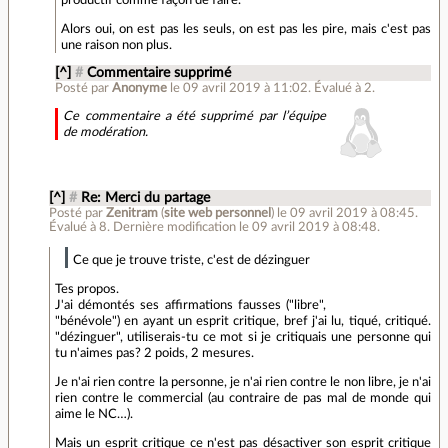
Alors oui, on est pas les seuls, on est pas les pire, mais c'est pas
une raison non plus.
[^]
#
Commentaire supprimé
Posté par
Anonyme
le 09 avril 2019 à 11:02
.
Évalué à
2
.
Ce commentaire a été supprimé par l’équipe
de modération.
[^]
#
Re: Merci du partage
Posté par
Zenitram
(
site web personnel
)
le 09 avril 2019 à 08:45
.
Évalué à
8
.
Dernière modification le 09 avril 2019 à 08:48.
Ce que je trouve triste, c'est de dézinguer
Tes propos.
J'ai démontés ses affirmations fausses ("libre",
"bénévole") en ayant un esprit critique, bref j'ai lu, tiqué, critiqué.
"dézinguer", utiliserais-tu ce mot si je critiquais une personne qui
tu n'aimes pas? 2 poids, 2 mesures.
Je n'ai rien contre la personne, je n'ai rien contre le non libre, je n'ai
rien contre le commercial (au contraire de pas mal de monde qui
aime le NC…).
Mais un esprit critique ce n'est pas désactiver son esprit critique