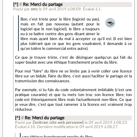
[^]
#
Re: Merci du partage
Posté par
omc
le 09 avril 2019 à 08:09
.
Évalué à
1
.
Bon, c'est triste pour le libre (logiciel ou pas),
mais en fait pas nouveau (autant pour le
logiciel que le non logiciel), le libre a toujours
eu à se battre contre des gens disant aimer le
libre mais ayant bien du mal à accepter ce qu'il est (il est bien
plus tolérant que ce que les gens voudraient, il demande à ce
qu'on tolère le commercial entre autre).
Ce que je trouve triste, c'est de dézinguer quelqu'un qui fait du
super boulot avec une éthique franchement proche du libre.
Pour moi "faire" du libre ne se limite pas à venir coller une licence
libre sur un bidule. Faire du libre, c'est aussi faciliter le partage et la
transmission des connaissances.
Par exemple, si tu fais du code volontairement imbitable (c'est une
pratique courante) et que tu mets ton truc son licence libre; ton
code est théoriquement libre mais factuellement non-libre. Ce que
je veux dire, c'est que tout ramener à la licence est vraiment trop
réducteur.
[^]
#
Re: Merci du partage
Posté par
Zenitram
(
site web personnel
)
le 09 avril 2019 à 08:23
.
Évalué à
10
.
Dernière modification le 09 avril 2019 à 08:27.