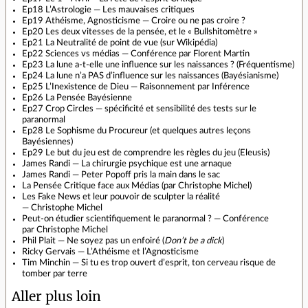
Ep18 L’Astrologie — Les mauvaises critiques
Ep19 Athéisme, Agnosticisme — Croire ou ne pas croire ?
Ep20 Les deux vitesses de la pensée, et le « Bullshitomètre »
Ep21 La Neutralité de point de vue (sur Wikipédia)
Ep22 Sciences vs médias — Conférence par Florent Martin
Ep23 La lune a‐t‐elle une influence sur les naissances ? (Fréquentisme)
Ep24 La lune n’a PAS d’influence sur les naissances (Bayésianisme)
Ep25 L’Inexistence de Dieu — Raisonnement par Inférence
Ep26 La Pensée Bayésienne
Ep27 Crop Circles — spécificité et sensibilité des tests sur le
paranormal
Ep28 Le Sophisme du Procureur (et quelques autres leçons
Bayésiennes)
Ep29 Le but du jeu est de comprendre les règles du jeu (Eleusis)
James Randi — La chirurgie psychique est une arnaque
James Randi — Peter Popoff pris la main dans le sac
La Pensée Critique face aux Médias (par Christophe Michel)
Les Fake News et leur pouvoir de sculpter la réalité
— Christophe Michel
Peut‐on étudier scientifiquement le paranormal ? — Conférence
par Christophe Michel
Phil Plait — Ne soyez pas un enfoiré (
Don’t be a dick
)
Ricky Gervais — L’Athéisme et l’Agnosticisme
Tim Minchin — Si tu es trop ouvert d’esprit, ton cerveau risque de
tomber par terre
Aller plus loin