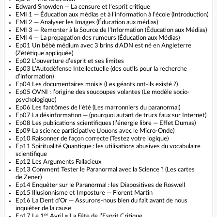
Edward Snowden — La censure et l’esprit critique
EMI 1 — Éducation aux médias et à l’information à l’école (Introduction)
EMI 2 — Analyser les Images (Éducation aux médias)
EMI 3 — Remonter à la Source de l’Information (Éducation aux Médias)
EMI 4 — La propagation des rumeurs (Éducation aux Médias)
Ep01 Un bébé médium avec 3 brins d’ADN est né en Angleterre
(Zététique appliquée)
Ep02 L’ouverture d’esprit et ses limites
Ep03 L’Autodéfense Intellectuelle (des outils pour la recherche
d’information)
Ep04 Les documentaires moisis (Les géants ont‐ils existé ?)
Ep05 OVNI : l’origine des soucoupes volantes (Le modèle socio‐
psychologique)
Ep06 Les fantômes de l’été (Les marronniers du paranormal)
Ep07 La désinformation — (pourquoi autant de trucs faux sur Internet)
Ep08 Les publications scientifiques (l’énergie libre — Effet Dumas)
Ep09 La science participative (Jouons avec le Micro‐Onde)
Ep10 Raisonner de façon correcte (Testez votre logique)
Ep11 Spiritualité Quantique : les utilisations abusives du vocabulaire
scientifique
Ep12 Les Arguments Fallacieux
Ep13 Comment Tester le Paranormal avec la Science ? (Les cartes
de Zener)
Ep14 Enquêter sur le Paranormal : les Diapositives de Roswell
Ep15 Illusionnisme et Imposture — Florent Martin
Ep16 La Dent d’Or — Assurons‐nous bien du fait avant de nous
inquiéter de la cause
er
Ep17 Le 1
Avril = La Fête de l’Esprit Critique