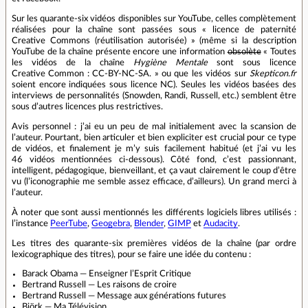
Sur les quarante‐six vidéos disponibles sur YouTube, celles complètement
réalisées pour la chaîne sont passées sous « licence de paternité
Creative Commons (réutilisation autorisée) » (même si la description
YouTube de la chaîne présente encore une information
obsolète
« Toutes
les vidéos de la chaîne
Hygiène Mentale
sont sous licence
Creative Common : CC-BY-NC-SA. » ou que les vidéos sur
Skepticon.fr
soient encore indiquées sous licence NC). Seules les vidéos basées des
interviews de personnalités (Snowden, Randi, Russell, etc.) semblent être
sous d’autres licences plus restrictives.
Avis personnel : j’ai eu un peu de mal initialement avec la scansion de
l’auteur. Pourtant, bien articuler et bien expliciter est crucial pour ce type
de vidéos, et finalement je m’y suis facilement habitué (et j’ai vu les
46 vidéos mentionnées ci‐dessous). Côté fond, c’est passionnant,
intelligent, pédagogique, bienveillant, et ça vaut clairement le coup d’être
vu (l’iconographie me semble assez efficace, d’ailleurs). Un grand merci à
l’auteur.
À noter que sont aussi mentionnés les différents logiciels libres utilisés :
l’instance
PeerTube
,
Geogebra
,
Blender
,
GIMP
et
Audacity
.
Les titres des quarante‐six premières vidéos de la chaîne (par ordre
lexicographique des titres), pour se faire une idée du contenu :
Barack Obama — Enseigner l’Esprit Critique
Bertrand Russell — Les raisons de croire
Bertrand Russell — Message aux générations futures
Björk — Ma Télévision