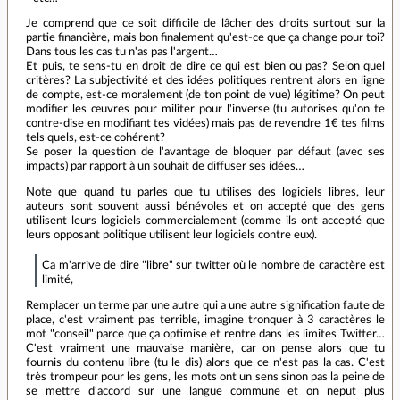
Je comprend que ce soit difficile de lâcher des droits surtout sur la
partie financière, mais bon finalement qu'est-ce que ça change pour toi?
Dans tous les cas tu n'as pas l'argent…
Et puis, te sens-tu en droit de dire ce qui est bien ou pas? Selon quel
critères? La subjectivité et des idées politiques rentrent alors en ligne
de compte, est-ce moralement (de ton point de vue) légitime? On peut
modifier les œuvres pour militer pour l'inverse (tu autorises qu'on te
contre-dise en modifiant tes vidées) mais pas de revendre 1€ tes films
tels quels, est-ce cohérent?
Se poser la question de l'avantage de bloquer par défaut (avec ses
impacts) par rapport à un souhait de diffuser ses idées…
Note que quand tu parles que tu utilises des logiciels libres, leur
auteurs sont souvent aussi bénévoles et on accepté que des gens
utilisent leurs logiciels commercialement (comme ils ont accepté que
leurs opposant politique utilisent leur logiciels contre eux).
Ca m'arrive de dire "libre" sur twitter où le nombre de caractère est
limité,
Remplacer un terme par une autre qui a une autre signification faute de
place, c'est vraiment pas terrible, imagine tronquer à 3 caractères le
mot "conseil" parce que ça optimise et rentre dans les limites Twitter…
C'est vraiment une mauvaise manière, car on pense alors que tu
fournis du contenu libre (tu le dis) alors que ce n'est pas la cas. C'est
très trompeur pour les gens, les mots ont un sens sinon pas la peine de
se mettre d'accord sur une langue commune et on neput plus