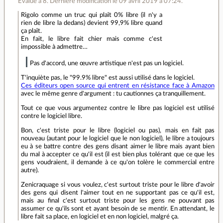
Évalué à
8
.
Dernière modification le 09 avril 2019 à 07:24.
Rigolo comme un truc qui plaît 0% libre (il n'y a
rien de libre la dedans) devient 99,9% libre quand
ça plaît.
En fait, le libre fait chier mais comme c'est
impossible à admettre…
Pas d'accord, une œuvre artistique n'est pas un logiciel.
T'inquiète pas, le "99.9% libre" est aussi utilisé dans le logiciel.
Ces éditeurs open source qui entrent en résistance face à Amazon
avec le même genre d'argument : tu cautionnes ça tranquillement.
Tout ce que vous argumentez contre le libre pas logiciel est utilisé
contre le logiciel libre.
Bon, c'est triste pour le libre (logiciel ou pas), mais en fait pas
nouveau (autant pour le logiciel que le non logiciel), le libre a toujours
eu à se battre contre des gens disant aimer le libre mais ayant bien
du mal à accepter ce qu'il est (il est bien plus tolérant que ce que les
gens voudraient, il demande à ce qu'on tolère le commercial entre
autre).
Zenicraquage si vous voulez, c'est surtout triste pour le libre d'avoir
des gens qui disent l'aimer tout en ne supportant pas ce qu'il est,
mais au final c'est surtout triste pour les gens ne pouvant pas
assumer ce qu'ils sont et ayant besoin de se mentir. En attendant, le
libre fait sa place, en logiciel et en non logiciel, malgré ça.