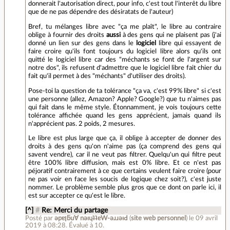
donnerait l'autorisation direct, pour info, c'est tout l'interêt du libre
que de ne pas dépendre des désiratats de l'auteur)
Bref, tu mélanges libre avec "ça me plaît", le libre au contraire
oblige à fournir des droits
aussi
à des gens qui ne plaisent pas (j'ai
donné un lien sur des gens dans le
logiciel
libre qui essayent de
faire croire qu'ils font toujours du logiciel libre alors qu'ils ont
quitté le logiciel libre car des "méchants se font de l'argent sur
notre dos", ils refusent d'admettre que le logiciel libre fait chier du
fait qu'il permet à des "méchants" d'utiliser des droits).
Pose-toi la question de ta tolérance "ça va, c'est 99% libre" si c'est
une personne (allez, Amazon? Apple? Google?) que tu n'aimes pas
qui fait dans le même style. Étonnamment, je vois toujours cette
tolérance affichée quand les gens apprécient, jamais quand ils
n'apprécient pas. 2 poids, 2 mesures.
Le libre est plus large que ça, il oblige à accepter de donner des
droits à des gens qu'on n'aime pas (ça comprend des gens qui
savent vendre), car il ne veut pas filtrer. Quelqu'un qui filtre peut
être 100% libre diffusion, mais est 0% libre. Et ce n'est pas
péjoratif contrairement à ce que certains veulent faire croire (pour
ne pas voir en face les soucis de logique chez soit?), c'est juste
nommer. Le problème semble plus gros que ce dont on parle ici, il
est sur accepter ce qu'est le libre.
[^]
#
Re: Merci du partage
Posté par
ǝpɐןƃu∀ nǝıɥʇʇɐW-ǝɹɹǝıԀ
(
site web personnel
)
le 09 avril
2019 à 08:28
.
Évalué à
10
.