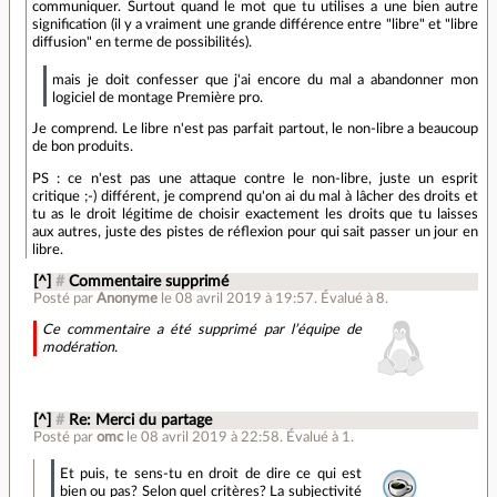
communiquer. Surtout quand le mot que tu utilises a une bien autre
signification (il y a vraiment une grande différence entre "libre" et "libre
diffusion" en terme de possibilités).
mais je doit confesser que j'ai encore du mal a abandonner mon
logiciel de montage Première pro.
Je comprend. Le libre n'est pas parfait partout, le non-libre a beaucoup
de bon produits.
PS : ce n'est pas une attaque contre le non-libre, juste un esprit
critique ;-) différent, je comprend qu'on ai du mal à lâcher des droits et
tu as le droit légitime de choisir exactement les droits que tu laisses
aux autres, juste des pistes de réflexion pour qui sait passer un jour en
libre.
[^]
#
Commentaire supprimé
Posté par
Anonyme
le 08 avril 2019 à 19:57
.
Évalué à
8
.
Ce commentaire a été supprimé par l’équipe de
modération.
[^]
#
Re: Merci du partage
Posté par
omc
le 08 avril 2019 à 22:58
.
Évalué à
1
.
Et puis, te sens-tu en droit de dire ce qui est
bien ou pas? Selon quel critères? La subjectivité