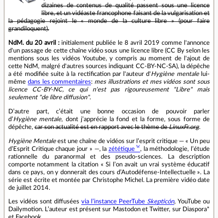
dizaines de contenus de qualité passent sous une licence
libre, et un vidéaste francophone faisant de la vulgarisation et
la pédagogie rejoint le « monde de la culture libre » (pour faire
grandiloquent).
NdM. du 20 avril :
initialement publiée le 8 avril 2019 comme l'annonce
d'un passage de cette chaîne vidéo sous une licence libre (CC By selon les
mentions sous les vidéos Youtube, y compris au moment de l'ajout de
cette NdM, malgré d'autres sources indiquant CC-BY-NC-SA), la dépêche
a été modifiée suite à la rectification par l'auteur d'
Hygiène mentale
lui-
même
dans les commentaires
:
mes illustrations et mes vidéos sont sous
licence CC-BY-NC, ce qui n'est pas rigoureusement "Libre" mais
seulement "de libre diffusion"
.
D’autre part, c’était une bonne occasion de pouvoir parler
d’
Hygiène mentale
, dont j’apprécie la fond et la forme, sous forme de
dépêche,
car son actualité est en rapport avec le thème de
LinuxFr.org
.
Hygiène Mentale
est une chaîne de vidéos sur l’esprit critique — « Un peu
d’Esprit Critique chaque jour » —, la
zététique
, la méthodologie, l’étude
rationnelle du paranormal et des pseudo‐sciences. La description
comporte notamment la citation « Si l’on avait un vrai système éducatif
dans ce pays, on y donnerait des cours d’Autodéfense‐Intellectuelle ». La
série est écrite et montée par Christophe Michel. La première vidéo date
de juillet 2014.
Les vidéos sont diffusées
via l’instance PeerTube
Skepticón
, YouTube ou
Dailymotion. L’auteur est présent sur Mastodon et Twitter, sur Diaspora*
et Facebook.