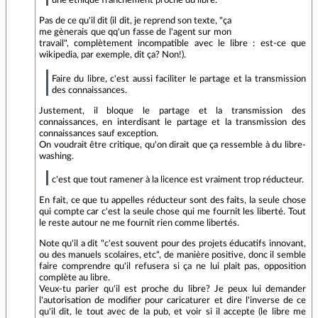
une éthique franchement proche du libre.
Pas de ce qu'il dit (il dit, je reprend son texte, "ça
me gènerais que qq'un fasse de l'agent sur mon
travail", complètement incompatible avec le libre : est-ce que
wikipedia, par exemple, dit ça? Non!).
Faire du libre, c'est aussi faciliter le partage et la transmission
des connaissances.
Justement, il bloque le partage et la transmission des
connaissances, en interdisant le partage et la transmission des
connaissances sauf exception.
On voudrait être critique, qu'on dirait que ça ressemble à du libre-
washing.
c'est que tout ramener à la licence est vraiment trop réducteur.
En fait, ce que tu appelles réducteur sont des faits, la seule chose
qui compte car c'est la seule chose qui me fournit les liberté. Tout
le reste autour ne me fournit rien comme libertés.
Note qu'il a dit "c'est souvent pour des projets éducatifs innovant,
ou des manuels scolaires, etc", de manière positive, donc il semble
faire comprendre qu'il refusera si ça ne lui plait pas, opposition
complète au libre.
Veux-tu parier qu'il est proche du libre? Je peux lui demander
l'autorisation de modifier pour caricaturer et dire l'inverse de ce
qu'il dit, le tout avec de la pub, et voir si il accepte (le libre me