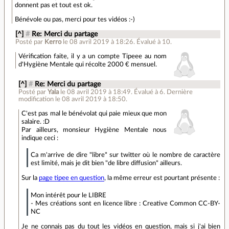
donnent pas et tout est ok.
Bénévole ou pas, merci pour tes vidéos :-)
[^]
#
Re: Merci du partage
Posté par
Kerro
le 08 avril 2019 à 18:26
.
Évalué à
10
.
Vérification faite, il y a un compte Tipeee au nom
d'Hygiène Mentale qui récolte 2000 € mensuel.
[^]
#
Re: Merci du partage
Posté par
Yala
le 08 avril 2019 à 18:49
.
Évalué à
6
.
Dernière
modification le 08 avril 2019 à 18:50.
C'est pas mal le bénévolat qui paie mieux que mon
salaire. :D
Par ailleurs, monsieur Hygiène Mentale nous
indique ceci :
Ca m'arrive de dire "libre" sur twitter où le nombre de caractère
est limité, mais je dit bien "de libre diffusion" ailleurs.
Sur la
page tipee en question
, la même erreur est pourtant présente :
Mon intérêt pour le LIBRE
- Mes créations sont en licence libre : Creative Common CC-BY-
NC
Je ne connais pas du tout les vidéos en question, mais si j'ai bien