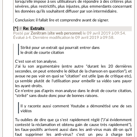
lorsqu'elle impose à ses utilisateurs de répondre à des critères plus
sévères, plus restrictifs, plus injustes, plus emmerdants concernant
les données qu'ils souhaitent diffuser par son intermédiaire.
Conclusion: il fallait lire et comprendre avant de signer.
[^]
#
Re: Extraits
Posté par
Zenitram
(
site web personnel
)
le 09 avril 2019 à 09:54
.
Évalué à
4
.
Dernière modification le 09 avril 2019 à 09:58.
Striké pour un extrait qui pourrait entrer dans
le droit de courte citation
C'est son et ton analyse.
J'ai lu son argumentaire (entre autre "durant les 20 dernières
secondes, on peut entendre le début de la chanson en question"), et
avoue ne pas voir en quoi se "citation" est utile (pas de critique etc),
ça semble plutôt de l'utilisation pour embellir sa vidéo sans payer
les ayant-droits.
Ce n'entre pas d'après mon analyse dans le droit de courte citation,
"striké" sans doute donc pour de bonnes raisons.
Il y raconte aussi comment Youtube a démonétisé une de ses
vidéos
Tu oublies de dire que ça s'est rapidement réglé ("J’ai évidemment
contesté la réclamation et obtenu gain de cause très rapidement"),
les faux-positifs arrivent aussi dans les anti-virus mais dit-on qu'il
faut supprimer les anti-virus? c'est un peu à charge ton