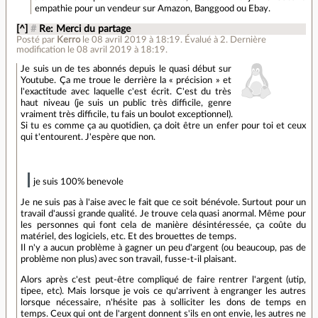
empathie pour un vendeur sur Amazon, Banggood ou Ebay.
[^]
#
Re: Merci du partage
Posté par
Kerro
le 08 avril 2019 à 18:19
.
Évalué à
2
.
Dernière
modification le 08 avril 2019 à 18:19.
Je suis un de tes abonnés depuis le quasi début sur
Youtube. Ça me troue le derrière la « précision » et
l'exactitude avec laquelle c'est écrit. C'est du très
haut niveau (je suis un public très difficile, genre
vraiment très difficile, tu fais un boulot exceptionnel).
Si tu es comme ça au quotidien, ça doit être un enfer pour toi et ceux
qui t'entourent. J'espère que non.
je suis 100% benevole
Je ne suis pas à l'aise avec le fait que ce soit bénévole. Surtout pour un
travail d'aussi grande qualité. Je trouve cela quasi anormal. Même pour
les personnes qui font cela de manière désintéressée, ça coûte du
matériel, des logiciels, etc. Et des brouettes de temps.
Il n'y a aucun problème à gagner un peu d'argent (ou beaucoup, pas de
problème non plus) avec son travail, fusse-t-il plaisant.
Alors après c'est peut-être compliqué de faire rentrer l'argent (utip,
tipee, etc). Mais lorsque je vois ce qu'arrivent à engranger les autres
lorsque nécessaire, n'hésite pas à solliciter les dons de temps en
temps. Ceux qui ont de l'argent donnent s'ils en ont envie, les autres ne