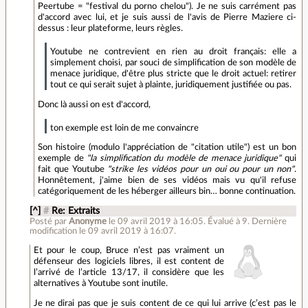
Peertube = "festival du porno chelou"). Je ne suis carrément pas
d'accord avec lui, et je suis aussi de l'avis de Pierre Maziere ci-
dessus : leur plateforme, leurs règles.
Youtube ne contrevient en rien au droit français: elle a
simplement choisi, par souci de simplification de son modèle de
menace juridique, d'être plus stricte que le droit actuel: retirer
tout ce qui serait sujet à plainte, juridiquement justifiée ou pas.
Donc là aussi on est d'accord,
ton exemple est loin de me convaincre
Son histoire (modulo l'appréciation de "citation utile") est un bon
exemple de
"la simplification du modèle de menace juridique"
qui
fait que Youtube
"strike les vidéos pour un oui ou pour un non"
.
Honnêtement, j'aime bien de ses vidéos mais vu qu'il refuse
catégoriquement de les héberger ailleurs bin… bonne continuation.
[^]
#
Re: Extraits
Posté par
Anonyme
le 09 avril 2019 à 16:05
.
Évalué à
9
.
Dernière
modification le 09 avril 2019 à 16:07.
Et pour le coup, Bruce n’est pas vraiment un
défenseur des logiciels libres, il est content de
l’arrivé de l’article 13/17, il considère que les
alternatives à Youtube sont inutile.
Je ne dirai pas que je suis content de ce qui lui arrive (c’est pas le