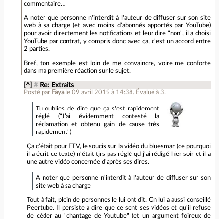
commentaire…
A noter que personne n'interdit à l'auteur de diffuser sur son site
web à sa charge (et avec moins d'abonnés apportés par YouTube)
pour avoir directement les notifications et leur dire "non", il a choisi
YouTube par contrat, y compris donc avec ça, c'est un accord entre
2 parties.
Bref, ton exemple est loin de me convaincre, voire me conforte
dans ma première réaction sur le sujet.
[^]
#
Re: Extraits
Posté par
Faya
le 09 avril 2019 à 14:38
.
Évalué à
3
.
Tu oublies de dire que ça s'est rapidement
réglé ("J’ai évidemment contesté la
réclamation et obtenu gain de cause très
rapidement")
Ça c'était pour FTV, le soucis sur la vidéo du bluesman (ce pourquoi
il a écrit ce texte) n'était tjrs pas réglé qd j'ai rédigé hier soir et il a
une autre vidéo concernée d'après ses dires.
A noter que personne n'interdit à l'auteur de diffuser sur son
site web à sa charge
Tout à fait, plein de personnes le lui ont dit. On lui a aussi conseillé
Peertube. Il persiste à dire que ce sont ses vidéos et qu'il refuse
de céder au "chantage de Youtube" (et un argument foireux de