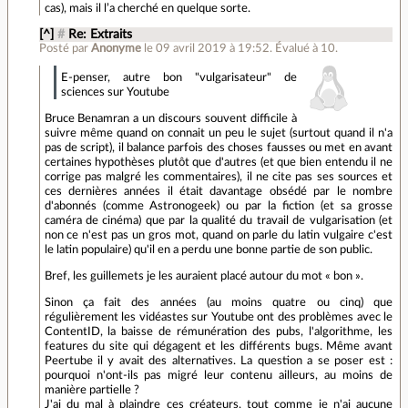
cas), mais il l’a cherché en quelque sorte.
[^]
#
Re: Extraits
Posté par
Anonyme
le 09 avril 2019 à 19:52
.
Évalué à
10
.
E-penser, autre bon "vulgarisateur" de
sciences sur Youtube
Bruce Benamran a un discours souvent difficile à
suivre même quand on connait un peu le sujet (surtout quand il n'a
pas de script), il balance parfois des choses fausses ou met en avant
certaines hypothèses plutôt que d'autres (et que bien entendu il ne
corrige pas malgré les commentaires), il ne cite pas ses sources et
ces dernières années il était davantage obsédé par le nombre
d'abonnés (comme Astronogeek) ou par la fiction (et sa grosse
caméra de cinéma) que par la qualité du travail de vulgarisation (et
non ce n'est pas un gros mot, quand on parle du latin vulgaire c'est
le latin populaire) qu'il en a perdu une bonne partie de son public.
Bref, les guillemets je les auraient placé autour du mot « bon ».
Sinon ça fait des années (au moins quatre ou cinq) que
régulièrement les vidéastes sur Youtube ont des problèmes avec le
ContentID, la baisse de rémunération des pubs, l'algorithme, les
features du site qui dégagent et les différents bugs. Même avant
Peertube il y avait des alternatives. La question a se poser est :
pourquoi n'ont-ils pas migré leur contenu ailleurs, au moins de
manière partielle ?
J'ai du mal à plaindre ces créateurs, tout comme je n'ai aucune