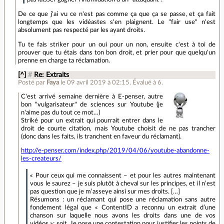
De ce que j'ai vu ce n'est pas comme ça que ça se passe, et ça fait
longtemps que les vidéastes s'en plaignent. Le "fair use" n'est
absolument pas respecté par les ayant droits.
Tu te fais striker pour un oui pour un non, ensuite c'est à toi de
prouver que tu étais dans ton bon droit, et prier pour que quelqu'un
prenne en charge ta réclamation.
[^]
#
Re: Extraits
Posté par
Faya
le 09 avril 2019 à 02:15
.
Évalué à
6
.
C'est arrivé semaine dernière à E-penser, autre
bon "vulgarisateur" de sciences sur Youtube (je
n'aime pas du tout ce mot…)
Striké pour un extrait qui pourrait entrer dans le
droit de courte citation, mais Youtube choisit de ne pas trancher
(donc dans les faits, ils tranchent en faveur du réclamant).
http://e-penser.com/index.php/2019/04/06/youtube-abandonne-
les-createurs/
« Pour ceux qui me connaissent – et pour les autres maintenant
vous le saurez – je suis plutôt à cheval sur les principes, et il n’est
pas question que je m’asseye ainsi sur mes droits. […]
Résumons : un réclamant qui pose une réclamation sans autre
fondement légal que « ContentID a reconnu un extrait d’une
chanson sur laquelle nous avons les droits dans une de vos
vidéos »; soit. Je pose une contestation pour justifier les points de