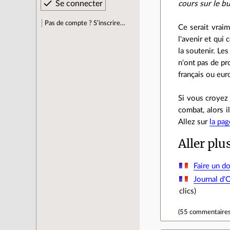
cours sur le bu
Pas de compte ? S’inscrire…
Ce serait vraim
l'avenir et qui
la soutenir. Le
n'ont pas de pr
français ou eur
Si vous croyez
combat, alors 
Allez sur
la pag
Aller plu
Faire un d
Journal d'O
clics)
(
55 commentaire