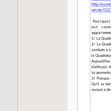
http://even
net.de/CCC
Pourquoi
est conn
apparemm
1/ La Quadra
2/ La Quadr
combats à l
la Quadratur
Aujourd'hui
d'ailleurs).
lui permettr
3/ Puisque 
Qu'il se ba
revient à di