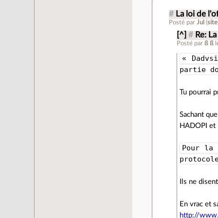
#
La loi de l'
Posté par
Jul
(
sit
[^]
#
Re: La
Posté par
ß ß
« Dadvs
partie d
Tu pourrai p
Sachant que 
HADOPI et 
Pour la
protocol
Ils ne disen
En vrac et s
http://www.l