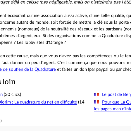
dget déjà en caisse (pas négligeable, mais on n'atteindra pas l'été
ent écœurant qu'une association aussi active, d'une telle qualité, 
 concerne autant de monde, soit forcée de mettre la clé sous la por
s ennemis (nombreux) de la neutralité des réseaux et les partisans (nom
oblèmes d'argent, eux. Si des organisations comme la Quadrature disp
opéens ? Les lobbyistes d'Orange ?
 en cette cause, mais que vous n'avez pas les compétences ou le t
il faut donner un peu d'argent. C'est comme ça que nous pouvons mo
e de soutien de la Quadrature
et faites un don (par paypal ou par chè
s loin
on
(30 clics)
Le post de Ben
lorim : La quadrature du net en difficulté
(14
Pour que La Qu
les pages man d'Int
s
).