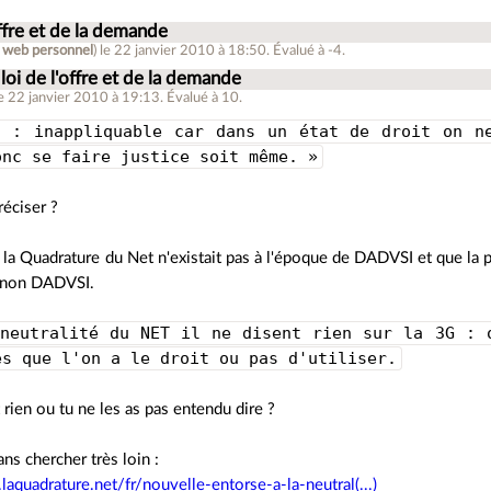
offre et de la demande
e web personnel
)
le 22 janvier 2010 à 18:50
.
Évalué à
-4
.
 loi de l'offre et de la demande
le 22 janvier 2010 à 19:13
.
Évalué à
10
.
i : inappliquable car dans un état de droit on n
onc se faire justice soit même. »
réciser ?
la Quadrature du Net n'existait pas à l'époque de DADVSI et que la p
non DADVSI.
 neutralité du NET il ne disent rien sur la 3G : 
es que l'on a le droit ou pas d'utiliser.
t rien ou tu ne les as pas entendu dire ?
ans chercher très loin :
aquadrature.net/fr/nouvelle-entorse-a-la-neutral(...)