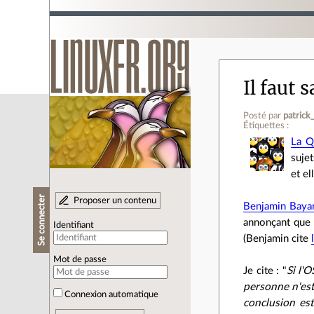
Il faut 
Posté par
patrick
Étiquettes :
La Q
suje
et el
Se connecter
Proposer un contenu
Benjamin Baya
annonçant que l
Identifiant
(Benjamin cite
Mot de passe
Je cite : "
Si l'
personne n'est 
Connexion automatique
conclusion est