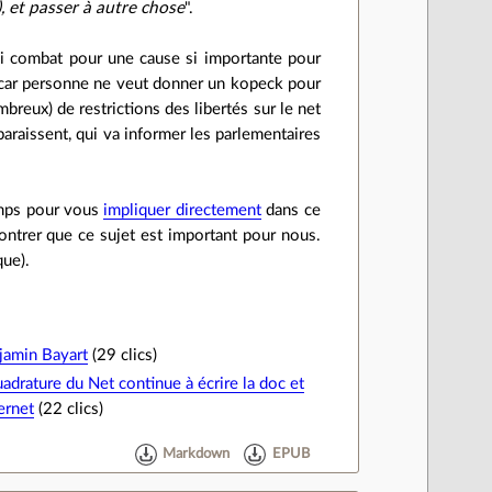
), et passer à autre chose
".
qui combat pour une cause si importante pour
te car personne ne veut donner un kopeck pour
breux) de restrictions des libertés sur le net
araissent, qui va informer les parlementaires
emps pour vous
impliquer directement
dans ce
ntrer que ce sujet est important pour nous.
que).
jamin Bayart
(29 clics)
adrature du Net continue à écrire la doc et
ernet
(22 clics)
Markdown
EPUB