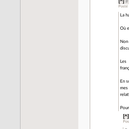
[^]
#
Posté
La h
Où e
Non 
disc
Les 
fran
En s
mes 
relat
Pour
[^]
Pos