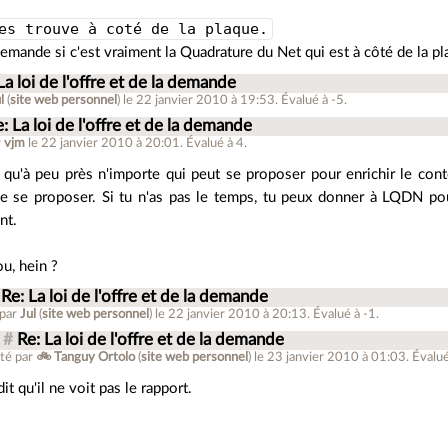
es trouve à coté de la plaque.
mande si c'est vraiment la Quadrature du Net qui est à côté de la pl
La loi de l'offre et de la demande
l
(
site web personnel
)
le 22 janvier 2010 à 19:53
.
Évalué à
-5
.
: La loi de l'offre et de la demande
r
vjm
le 22 janvier 2010 à 20:01
.
Évalué à
4
.
 qu'à peu près n'importe qui peut se proposer pour enrichir le cont
 de se proposer. Si tu n'as pas le temps, tu peux donner à LQDN po
nt.
ou, hein ?
Re: La loi de l'offre et de la demande
 par
Jul
(
site web personnel
)
le 22 janvier 2010 à 20:13
.
Évalué à
-1
.
#
Re: La loi de l'offre et de la demande
té par
🚲 Tanguy Ortolo
(
site web personnel
)
le 23 janvier 2010 à 01:03
.
Évalu
 dit qu'il ne voit pas le rapport.