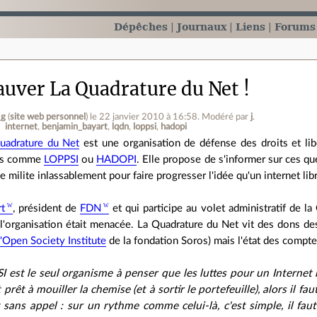
Dépêches
Journaux
Liens
Forums
sauver La Quadrature du Net !
_g
(
site web personnel
)
le 22 janvier 2010 à 16:58
.
Modéré par
j
.
internet
benjamin_bayart
lqdn
loppsi
hadopi
uadrature du Net
est une organisation de défense des droits et libe
ts comme
LOPPSI
ou
HADOPI
. Elle propose de s'informer sur ces que
le milite inlassablement pour faire progresser l'idée qu'un internet lib
rt
, président de
FDN
et qui participe au volet administratif de l
'organisation était menacée. La Quadrature du Net vit des dons des 
l'Open Society Institute
de la fondation Soros) mais l'état des compte
OSI est le seul organisme à penser que les luttes pour un Internet 
prêt à mouiller la chemise (et à sortir le portefeuille), alors il fa
 sans appel : sur un rythme comme celui-là, c'est simple, il faut