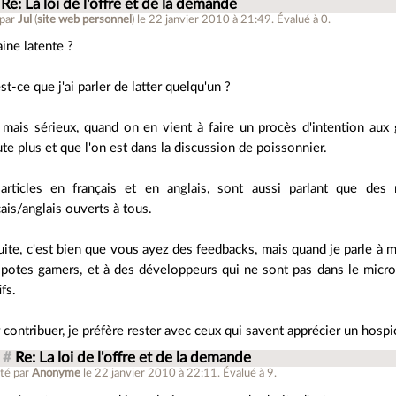
Re: La loi de l'offre et de la demande
 par
Jul
(
site web personnel
)
le 22 janvier 2010 à 21:49
.
Évalué à
0
.
aine latente ?
st-ce que j'ai parler de latter quelqu'un ?
mais sérieux, quand on en vient à faire un procès d'intention aux 
ute plus et que l'on est dans la discussion de poissonnier.
articles en français et en anglais, sont aussi parlant que des 
çais/anglais ouverts à tous.
uite, c'est bien que vous ayez des feedbacks, mais quand je parle à m
potes gamers, et à des développeurs qui ne sont pas dans le microc
ifs.
 contribuer, je préfère rester avec ceux qui savent apprécier un hos
#
Re: La loi de l'offre et de la demande
té par
Anonyme
le 22 janvier 2010 à 22:11
.
Évalué à
9
.