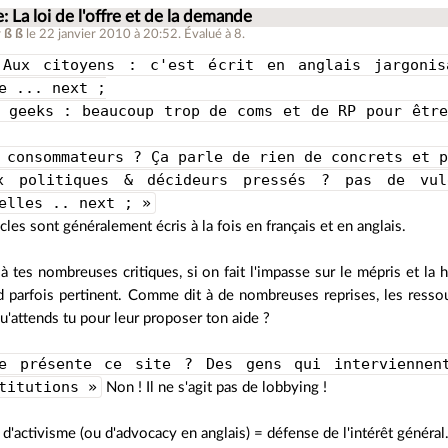
: La loi de l'offre et de la demande
r
ß ß
le 22 janvier 2010 à 20:52
.
Évalué à
8
.
Aux citoyens : c'est écrit en anglais jargonis
e ... next ;
 geeks : beaucoup trop de coms et de RP pour être
 consommateurs ? Ça parle de rien de concrets et 
x politiques & décideurs pressés ? pas de vul
elles .. next ; »
icles sont généralement écris à la fois en français et en anglais.
 tes nombreuses critiques, si on fait l'impasse sur le mépris et la
d parfois pertinent. Comme dit à de nombreuses reprises, les resso
u'attends tu pour leur proposer ton aide ?
e présente ce site ? Des gens qui interviennen
titutions »
Non ! Il ne s'agit pas de lobbying !
it d'activisme (ou d'advocacy en anglais) = défense de l'intérêt général