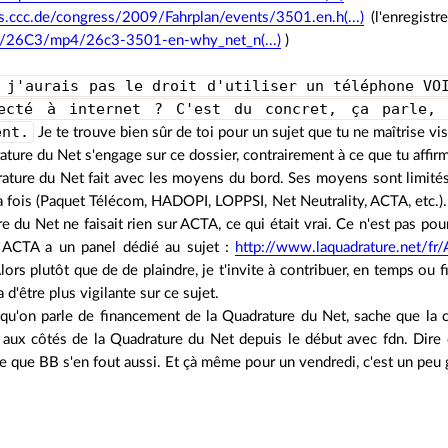
ts.ccc.de/congress/2009/Fahrplan/events/3501.en.h(...)
(l'enregistr
/26C3/mp4/26c3-3501-en-why_net_n(...)
)
 j'aurais pas le droit d'utiliser un téléphone VO
ecté à internet ? C'est du concret, ça parle, 
ent.
Je te trouve bien sûr de toi pour un sujet que tu ne maîtrise vi
ture du Net s'engage sur ce dossier, contrairement à ce que tu affir
ature du Net fait avec les moyens du bord. Ses moyens sont limités
a fois (Paquet Télécom, HADOPI, LOPPSI, Net Neutrality, ACTA, etc.).
e du Net ne faisait rien sur ACTA, ce qui était vrai. Ce n'est pas pou
 ACTA a un panel dédié au sujet :
http://www.laquadrature.net/fr
 Alors plutôt que de de plaindre, je t'invite à contribuer, en temps ou
a d'être plus vigilante sur ce sujet.
qu'on parle de financement de la Quadrature du Net, sache que la c
t aux côtés de la Quadrature du Net depuis le début avec fdn. Dire q
re que BB s'en fout aussi. Et çà même pour un vendredi, c'est un peu