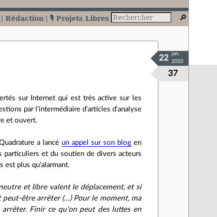
Rédaction
🎙️ Projets Libres
jan.
22
2010
37
rtés sur Internet qui est très active sur les
stions par l'intermédiaire d'articles d'analyse
re et ouvert.
a Quadrature a lancé
un appel sur son blog
en
particuliers et du soutien de divers acteurs
s est plus qu'alarmant.
neutre et libre valent le déplacement, et si
ut peut-être arrêter (...) Pour le moment, ma
 arrêter. Finir ce qu'on peut des luttes en