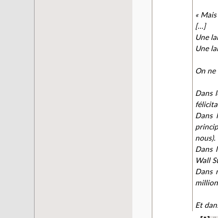
« Mais 
[...]
Une la
Une la
On ne 
Dans l
félicit
Dans l
princi
nous).
Dans l
Wall St
Dans m
million
Et dan