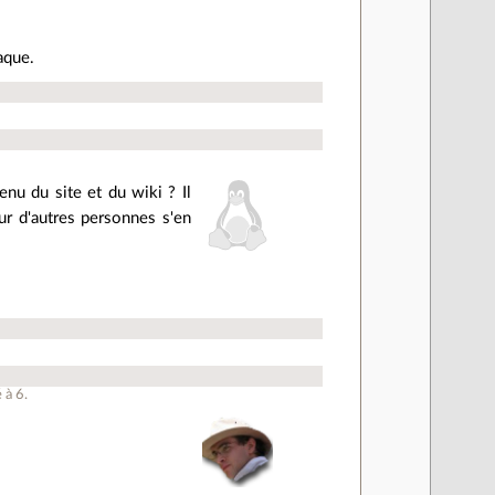
aque.
enu du site et du wiki ? Il
ur d'autres personnes s'en
é à
6
.