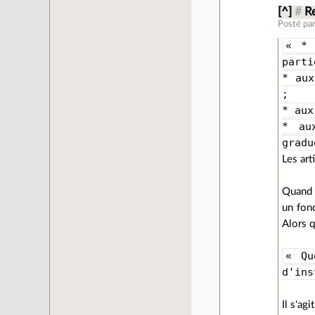
[^]
#
Re
Posté pa
« * 
parti
* aux
;
* aux
* au
gradu
Les art
Quand à
un fon
Alors q
« Qu
d'ins
Il s'ag