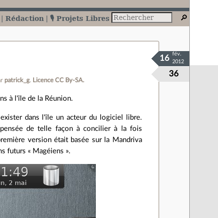
Rédaction
🎙️ Projets Libres
fév.
16
2012
36
ar
patrick_g
.
Licence CC By‑SA.
s à l'île de la Réunion.
xister dans l'île un acteur du logiciel libre.
 pensée de telle façon à concilier à la fois
 première version était basée sur la Mandriva
s futurs « Magéiens ».