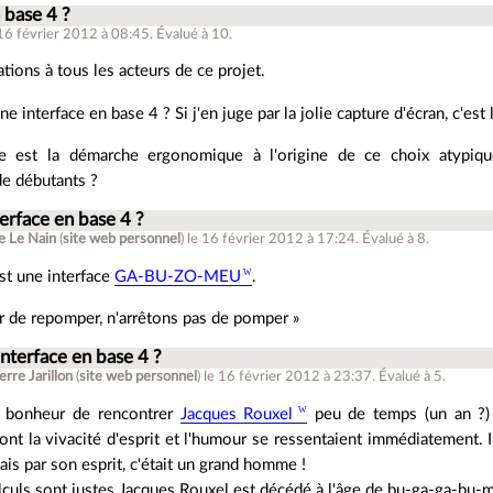
 base 4 ?
 16 février 2012 à 08:45
.
Évalué à
10
.
ations à tous les acteurs de ce projet.
e interface en base 4 ? Si j'en juge par la jolie capture d'écran, c'est 
le est la démarche ergonomique à l'origine de ce choix atypique
de débutants ?
terface en base 4 ?
e Le Nain
(
site web personnel
)
le 16 février 2012 à 17:24
.
Évalué à
8
.
st une interface
GA-BU-ZO-MEU
.
er de repomper, n'arrêtons pas de pomper »
interface en base 4 ?
erre Jarillon
(
site web personnel
)
le 16 février 2012 à 23:37
.
Évalué à
5
.
le bonheur de rencontrer
Jacques Rouxel
peu de temps (un an ?) 
t la vivacité d'esprit et l'humour se ressentaient immédiatement. Il
mais par son esprit, c'était un grand homme !
lculs sont justes Jacques Rouxel est décédé à l'âge de bu-ga-ga-bu-