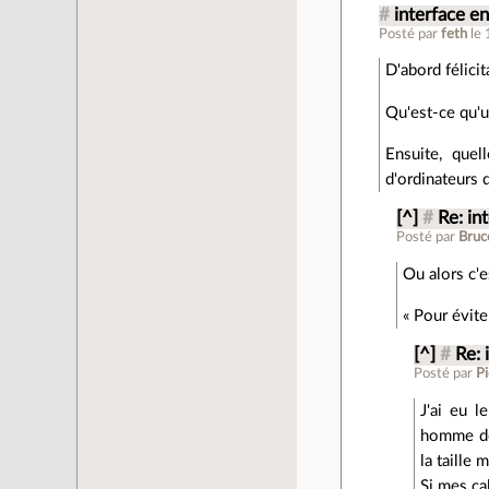
#
interface en
Posté par
feth
le
D'abord félicit
Qu'est-ce qu'un
Ensuite, quel
d'ordinateurs 
[^]
#
Re: in
Posté par
Bruc
Ou alors c'e
« Pour évit
[^]
#
Re: 
Posté par
Pi
J'ai eu 
homme don
la taille 
Si mes ca