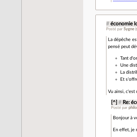
#
économie l
Posté par
Sygne
(
La dépêche est
pensé peut dé
Tant d'o
Une dist
La distr
Et s'off
Vu ainsi, c'est
[^]
#
Re: éc
Posté par
phil
Bonjour à v
En effet, je