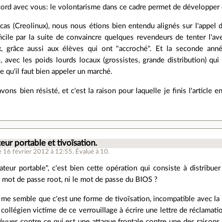
cord avec vous: le volontarisme dans ce cadre permet de développer d
as (Creolinux), nous nous étions bien entendu alignés sur l'appel d'o
fficile par la suite de convaincre quelques revendeurs de tenter l'a
, grâce aussi aux élèves qui ont "accroché". Et la seconde anné
, avec les poids lourds locaux (grossistes, grande distribution) qui
ce qu'il faut bien appeler un marché.
ons bien résisté, et c'est la raison pour laquelle je finis l'article 
eur portable et tivoïsation.
e 16 février 2012 à 12:55
.
Évalué à
10
.
ateur portable", c'est bien cette opération qui consiste à distribue
 mot de passe root, ni le mot de passe du BIOS ?
 me semble que c'est une forme de tivoïsation, incompatible avec la 
 collégien victime de ce verrouillage à écrire une lettre de réclamation
évues contre ce qui est une attaque frontale contre une des raisons d'