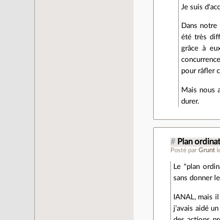
Je suis d'ac
Dans notre c
été très di
grâce à eux
concurrence
pour râfler 
Mais nous av
durer.
#
Plan ordinat
Posté par
Grunt
l
Le "plan ordin
sans donner le
IANAL, mais il
j'avais aidé un
des actions pr