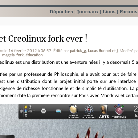
Dépêches
Journaux
Liens
Forums
t Creolinux fork ever !
me
le 16 février 2012 à 06:57
.
Édité par
patrick_g
,
Lucas Bonnet
et
j
.
Modéré p
mageia
fork
éducation
eolinux est une distribution et une aventure nées il y a désormais 5 an
itiée par un professeur de Philosophie, elle avait pour but de faire e
est une distribution dont le projet initial porte sur une interface
exigence de richesse fonctionnelle et de simplicité d'utilisation. La
moment date la première rencontre sur Paris avec Mandriva et certain