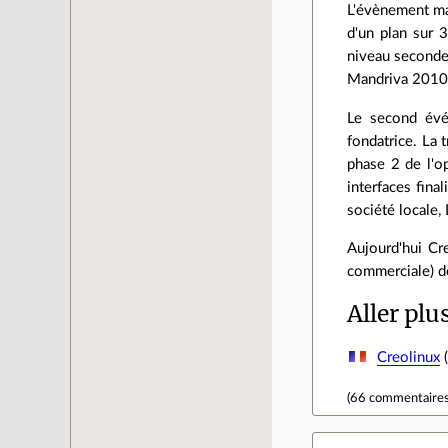
L'évènement maj
d'un plan sur 3
niveau seconde
Mandriva 2010, 
Le second évé
fondatrice. La 
phase 2 de l'op
interfaces fina
société locale,
Aujourd'hui Cr
commerciale) de
Aller plu
Creolinux
(
(
66 commentaire