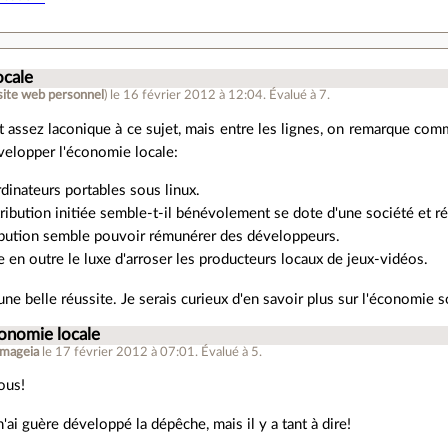
ocale
site web personnel
)
le 16 février 2012 à 12:04
.
Évalué à
7
.
 assez laconique à ce sujet, mais entre les lignes, on remarque com
velopper l'économie locale:
rdinateurs portables sous linux.
ribution initiée semble-t-il bénévolement se dote d'une société et rép
ibution semble pouvoir rémunérer des développeurs.
re en outre le luxe d'arroser les producteurs locaux de jeux-vidéos.
 une belle réussite. Je serais curieux d'en savoir plus sur l'économie 
onomie locale
omageia
le 17 février 2012 à 07:01
.
Évalué à
5
.
ous!
 n'ai guère développé la dépêche, mais il y a tant à dire!