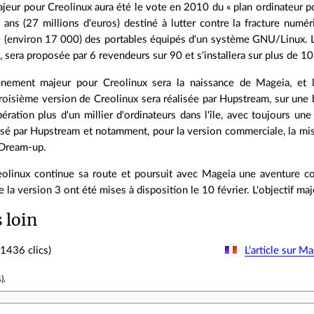
eur pour Creolinux aura été le vote en 2010 du « plan ordinateur port
 ans (27 millions d'euros) destiné à lutter contre la fracture numér
 (environ 17 000) des portables équipés d'un système GNU/Linux. L
sera proposée par 6 revendeurs sur 90 et s'installera sur plus de 10
nement majeur pour Creolinux sera la naissance de Mageia, et 
troisième version de Creolinux sera réalisée par Hupstream, sur une
ération plus d'un millier d'ordinateurs dans l'île, avec toujours un
lisé par Hupstream et notamment, pour la version commerciale, la mi
 Dream-up.
eolinux continue sa route et poursuit avec Mageia une aventure 
 la version 3 ont été mises à disposition le 10 février. L'objectif ma
s loin
1436 clics)
L'article sur M
s
).