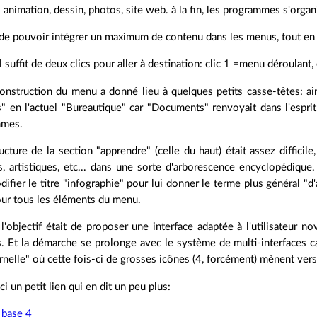
animation, dessin, photos, site web. à la fin, les programmes s'organ
 de pouvoir intégrer un maximum de contenu dans les menus, tout en m
 il suffit de deux clics pour aller à destination: clic 1 =menu déroulan
construction du menu a donné lieu à quelques petits casse-têtes: ains
 en l'actuel "Bureautique" car "Documents" renvoyait dans l'esprit 
mmes.
ructure de la section "apprendre" (celle du haut) était assez difficile,
s, artistiques, etc... dans une sorte d'arborescence encyclopédique.
fier le titre "infographie" pour lui donner le terme plus général "d'a
r tous les éléments du menu.
 l'objectif était de proposer une interface adaptée à l'utilisateur n
 Et la démarche se prolonge avec le système de multi-interfaces car
rnelle" où cette fois-ci de grosses icônes (4, forcément) mènent ve
ici un petit lien qui en dit un peu plus:
 base 4