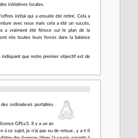
es initiatives locales.
ffres initial qui a ensuite été retiré. Cela a
venture avec nous mais cela a été un succès,
e a vraiment été féroce sur le plan de la
 ont mis toutes leurs forces dans la balance
en indiquant que notre premier objectif est de
r des ordinateurs portables
licence GPLv3. Il y a un an
 à ce sujet, je n'ai pas eu de retour.. y a-t-il
être des licences libres (à savoir, garantir à