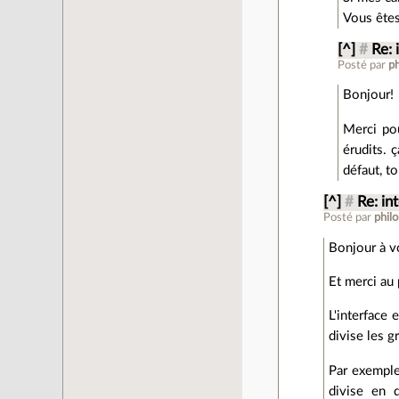
Vous êtes 
[^]
#
Re: 
Posté par
p
Bonjour!
Merci pou
érudits. 
défaut, 
[^]
#
Re: in
Posté par
phil
Bonjour à v
Et merci au
L'interface 
divise les 
Par exemple
divise en q