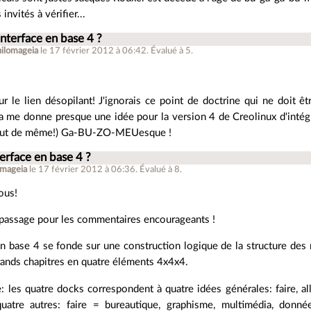
invités à vérifier...
interface en base 4 ?
hilomageia
le 17 février 2012 à 06:42
.
Évalué à
5
.
r le lien désopilant! J'ignorais ce point de doctrine qui ne doit ê
ça me donne presque une idée pour la version 4 de Creolinux d'intég
tout de même!) Ga-BU-ZO-MEUesque !
terface en base 4 ?
omageia
le 17 février 2012 à 06:36
.
Évalué à
8
.
ous!
 passage pour les commentaires encourageants !
en base 4 se fonde sur une construction logique de la structure des 
grands chapitres en quatre éléments 4x4x4.
: les quatre docks correspondent à quatre idées générales: faire, al
uatre autres: faire = bureautique, graphisme, multimédia, donné