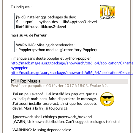
Tu indiques :
j'ai dû installer qqs packages de dev:
$ urpmi python-dev lib64python3-devel
lib64tiff-devel liblcms2-devel
mais au vu de l'erreur :
WARNING: Missing dependencies:
- Poppler (python module: gi.repository.Poppler)
il manque sans doute poppler et python-poppler
http://madb.mageia.org/package/show/arch/x86_64/application/0/nam
pypoppler
http://madb.mageia.org/package/show/arch/x86_64/application/0/nam
[^]
#
Re: Mageia
Posté par
pamputt
le 03 février 2017 à 18:03
.
Évalué à
2
.
J'ai un peu avancé. J'ai installé les paquets que tu
as indiqué mais sans faire disparaitre le message.
J'ai aussi installé tesseract, ainsi que les paquets
devel. Mais à la fin j'ai toujours ça
$paperwork-shell chkdeps paperwork_backend
[WARN] Unknown distribution. Can't suggest packages to install
WARNING: Missing dependencies: