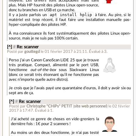
moyens. Les drivers sont acceptables mais sans
plus. Mais HP fournit des pilotes Linux open-source,
donc tu branches en USB et ça marche.
apt install hplip
Il y a juste parfois un
à faire. Au pire, si le
matériel est trop récent, il faut faire une installation manuelle pas-
hyper-compliquée des pilotes HP.
À ma connaissance ils font systématiquement des pilotes Linux open-
source, mais je ne suis pas 100% certain.
[^]
#
Re: scanner
Posté par
gouttegd
le 01 février 2017 à 21:11
.
Évalué à
3
.
Perso j’ai un Canon CanoScan LiDE 25 que je trouve
très pratique. Compact, alimenté par le port USB,
fonctionne
out-of-the-box
sous Slackware Linux
(donc ce serait très étonnant qu’il ne fonctionne pas
avec n’importe quelle autre distro).
Je crois que je l’avais payé une quarantaine d’euros, il doit y avoir six ou
sept ans de ça.
[^]
#
Re: scanner
Posté par
Christophe "CHiPs" PETIT
(
site web personnel
)
le 02 février
2017 à 17:47
.
Évalué à
1
.
J'ai acheté ce genre de choses en vide-greniers la
dernière fois : 1€ pour 2 scanners !
Au moins un des deux fonctionne, je n'ai pas testé