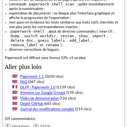
paperwork-shell scan
commande
: quitte immédiatement
après la numérisation ;
exportation de documents : ne bloque plus l’interface graphique et
affiche la progression de l’exportation ;
met aussi en évidence les mots similaires aux mots clefs cherchés et
non plus juste les correspondances exactes ;
paperwork-shell
search
: ajout de diverses commandes (
,
dump
switch_workdir
rescan
show
import
,
,
,
,
,
delete_doc
guess_labels
add_label
,
,
,
remove_label
rename
et
) ;
diverses corrections de bogues.
Paperwork est diffusé sous licence GPL v3 ou plus.
Aller plus loin
Paperwork 1.1
(3650 clics)
FAQ
(387 clics)
DLFP : Paperwork 1.0
(1139 clics)
Annonce sur Google Groups
(139 clics)
Vidéo de démonstration
(726 clics)
Dépôt GitHub
(685 clics)
Journal des modifications complet
(214 clics)
(
39 commentaires
).
Markdown
EPUB