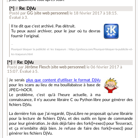
[^]
#
Re: DjVu
Posté par
GG
(
site web personnel
)
le 18 février 2017 à 18:15
.
Évalué à
3
.
Il te dit que c'est archivé. Pas détruit.
Tu peux aussi archiver, pour le jour où tu devras
fournir l'original.
Pourquoi bloquer la publicité et les traqueurs : https://greboca.com/Pourquoi-bloquer-la-publicite-et-
les-traqueurs.html
[^]
#
Re: DjVu
Posté par
Jérôme Flesch
(
site web personnel
)
le 06 février 2017 à
15:07
.
Évalué à
5
.
Je serais
plus que content d'utiliser le format DjVu
pour les scans au lieu de ma bouillabaisse à base de
JPEG+hOCR.
Le problème, c'est qu'à l'heure actuelle, à ma
connaissance, il n'y aucune libraire C ou Python libre pour générer des
fichiers DjVu.
La dernière fois que j'ai regardé, DjvuLibre ne proposait qu'une librairie
pour la lecture de fichiers DjVu, et des outils en ligne de commande
pour leur génération. Je dois déjà faire des fork()+exec() pour Tesseract,
et ça m'embête déjà bien. Je refuse de faire des fork()+exec() pour
générer les fichiers DjVu.