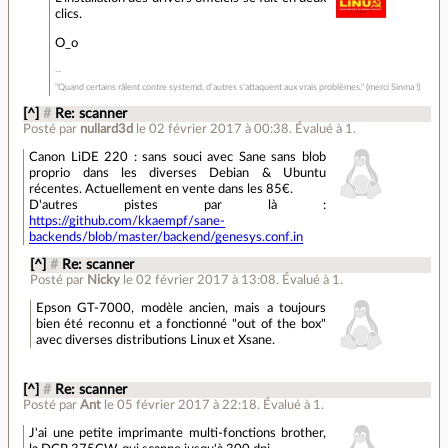
clics.
O_o
"Quand certains râlent contre systemd, d'autres s'attaquent aux vrais problèmes." (merci Sinma !)
[^]
#
Re: scanner
Posté par
nullard3d
le 02 février 2017 à 00:38
.
Évalué à
1
.
Canon LiDE 220 : sans souci avec Sane sans blob
proprio dans les diverses Debian & Ubuntu
récentes. Actuellement en vente dans les 85€.
D'autres pistes par là :
https://github.com/kkaempf/sane-
backends/blob/master/backend/genesys.conf.in
[^]
#
Re: scanner
Posté par
Nicky
le 02 février 2017 à 13:08
.
Évalué à
1
.
Epson GT-7000, modèle ancien, mais a toujours
bien été reconnu et a fonctionné "out of the box"
avec diverses distributions Linux et Xsane.
[^]
#
Re: scanner
Posté par
Ant
le 05 février 2017 à 22:18
.
Évalué à
1
.
J'ai une petite imprimante multi-fonctions brother,