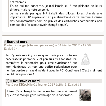
entretemps.
En ce qui me concerne, je n'ai jamais eu à me plaindre de leurs
drivers, mais je note ce point.
Je ne savais pas que HP faisait des pilotes libres. J'avais une
imprimante HP auparavant et j'ai abandonné cette marque à cause
des consommables hors de prix et des cartouches compatibles non
compatibles (cela peut avoir changé depuis).
#
Bravo et merci
Posté par
cougar
(
site web personnel
)
le 01 février 2017 à 17:58
.
Évalué à
4
.
Je m'y suis mis il y a quelques mois pour toute ma
paperasserie personnelle et j'en suis très satisfait. J'ai
paramètre le répertoire pour être synchronisé sur
mon Nextcloud et hop, une petite redondance pour
ne rien perdre en cas d'incident avec le PC. Continuez ! C'est vraiment
un utilitaire pratique !
[^]
#
Re: Bravo et merci
Posté par
KiKouN
le 01 février 2017 à 20:45
.
Évalué à
8
.
Idem. Ça a changé la vie de ma femme maintenant
que c'est moi qui gère l'archivage de la paperasse.