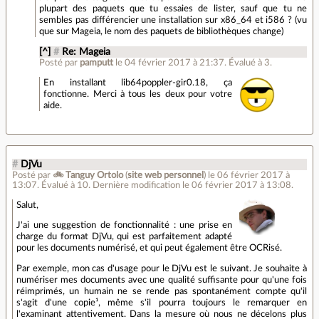
plupart des paquets que tu essaies de lister, sauf que tu ne
sembles pas différencier une installation sur x86_64 et i586 ? (vu
que sur Mageia, le nom des paquets de bibliothèques change)
[^]
#
Re: Mageia
Posté par
pamputt
le 04 février 2017 à 21:37
.
Évalué à
3
.
En installant lib64poppler-gir0.18, ça
fonctionne. Merci à tous les deux pour votre
aide.
#
DjVu
Posté par
🚲 Tanguy Ortolo
(
site web personnel
)
le 06 février 2017 à
13:07
.
Évalué à
10
.
Dernière modification le 06 février 2017 à 13:08.
Salut,
J'ai une suggestion de fonctionnalité : une prise en
charge du format DjVu, qui est parfaitement adapté
pour les documents numérisé, et qui peut également être OCRisé.
Par exemple, mon cas d'usage pour le DjVu est le suivant. Je souhaite à
numériser mes documents avec une qualité suffisante pour qu'une fois
réimprimés, un humain ne se rende pas spontanément compte qu'il
s'agit d'une copie¹, même s'il pourra toujours le remarquer en
l'examinant attentivement. Dans la mesure où nous ne décelons plus