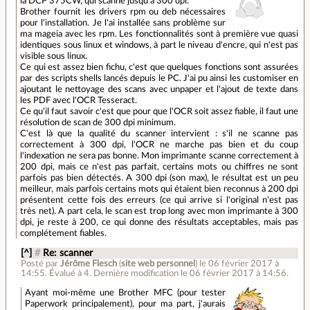
la DCP 375CW, qui scanne jusqu'à 300 dpi.
Brother fournit les drivers rpm ou deb nécessaires
pour l'installation. Je l'ai installée sans problème sur
ma mageia avec les rpm. Les fonctionnalités sont à première vue quasi
identiques sous linux et windows, à part le niveau d'encre, qui n'est pas
visible sous linux.
Ce qui est assez bien fichu, c'est que quelques fonctions sont assurées
par des scripts shells lancés depuis le PC. J'ai pu ainsi les customiser en
ajoutant le nettoyage des scans avec unpaper et l'ajout de texte dans
les PDF avec l'OCR Tesseract.
Ce qu'il faut savoir c'est que pour que l'OCR soit assez fiable, il faut une
résolution de scan de 300 dpi minimum.
C'est là que la qualité du scanner intervient : s'il ne scanne pas
correctement à 300 dpi, l'OCR ne marche pas bien et du coup
l'indexation ne sera pas bonne. Mon imprimante scanne correctement à
200 dpi, mais ce n'est pas parfait, certains mots ou chiffres ne sont
parfois pas bien détectés. A 300 dpi (son max), le résultat est un peu
meilleur, mais parfois certains mots qui étaient bien reconnus à 200 dpi
présentent cette fois des erreurs (ce qui arrive si l'original n'est pas
très net). A part cela, le scan est trop long avec mon imprimante à 300
dpi, je reste à 200, ce qui donne des résultats acceptables, mais pas
complétement fiables.
[^]
#
Re: scanner
Posté par
Jérôme Flesch
(
site web personnel
)
le 06 février 2017 à
14:55
.
Évalué à
4
.
Dernière modification le 06 février 2017 à 14:56.
Ayant moi-même une Brother MFC (pour tester
Paperwork principalement), pour ma part, j'aurais