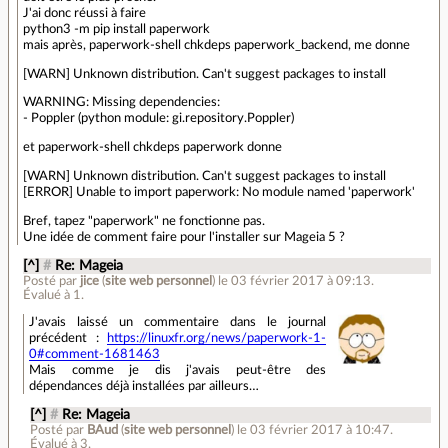
J'ai donc réussi à faire
python3 -m pip install paperwork
mais après, paperwork-shell chkdeps paperwork_backend, me donne
[WARN] Unknown distribution. Can't suggest packages to install
WARNING: Missing dependencies:
- Poppler (python module: gi.repository.Poppler)
et paperwork-shell chkdeps paperwork donne
[WARN] Unknown distribution. Can't suggest packages to install
[ERROR] Unable to import paperwork: No module named 'paperwork'
Bref, tapez "paperwork" ne fonctionne pas.
Une idée de comment faire pour l'installer sur Mageia 5 ?
[^]
#
Re: Mageia
Posté par
jice
(
site web personnel
)
le 03 février 2017 à 09:13
.
Évalué à
1
.
J'avais laissé un commentaire dans le journal
précédent :
https://linuxfr.org/news/paperwork-1-
0#comment-1681463
Mais comme je dis j'avais peut-être des
dépendances déjà installées par ailleurs…
[^]
#
Re: Mageia
Posté par
BAud
(
site web personnel
)
le 03 février 2017 à 10:47
.
Évalué à
3
.