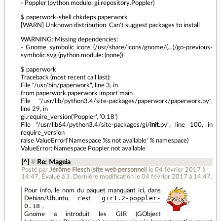
- Poppler (python module: gi.repository.Poppler)
$ paperwork-shell chkdeps paperwork
[WARN] Unknown distribution. Can't suggest packages to install
WARNING: Missing dependencies:
- Gnome symbolic icons (/usr/share/icons/gnome/(…)/go-previous-
symbolic.svg (python module: (none))
$ paperwork
Traceback (most recent call last):
File "/usr/bin/paperwork", line 3, in
from paperwork.paperwork import main
File "/usr/lib/python3.4/site-packages/paperwork/paperwork.py",
line 29, in
gi.require_version('Poppler', '0.18')
File "/usr/lib64/python3.4/site-packages/gi/
init
.py", line 100, in
require_version
raise ValueError('Namespace %s not available' % namespace)
ValueError: Namespace Poppler not available
[^]
#
Re: Mageia
Posté par
Jérôme Flesch
(
site web personnel
)
le 04 février 2017 à
14:47
.
Évalué à
3
.
Dernière modification le 04 février 2017 à 14:47.
Pour info, le nom du paquet manquant ici, dans
gir1.2-poppler-
Debian/Ubuntu, c'est
0.18
.
Gnome a introduit les GIR (GObject