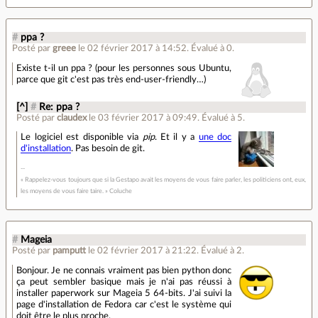
#
ppa ?
Posté par
greee
le 02 février 2017 à 14:52
.
Évalué à
0
.
Existe t-il un ppa ? (pour les personnes sous Ubuntu,
parce que git c'est pas très end-user-friendly…)
[^]
#
Re: ppa ?
Posté par
claudex
le 03 février 2017 à 09:49
.
Évalué à
5
.
Le logiciel est disponible via
pip
. Et il y a
une doc
d'installation
. Pas besoin de git.
« Rappelez-vous toujours que si la Gestapo avait les moyens de vous faire parler, les politiciens ont, eux,
les moyens de vous faire taire. » Coluche
#
Mageia
Posté par
pamputt
le 02 février 2017 à 21:22
.
Évalué à
2
.
Bonjour. Je ne connais vraiment pas bien python donc
ça peut sembler basique mais je n'ai pas réussi à
installer paperwork sur Mageia 5 64-bits. J'ai suivi la
page d'installation de Fedora car c'est le système qui
doit être le plus proche.