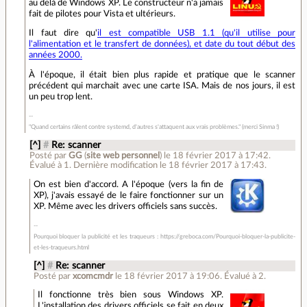
au delà de Windows XP. Le constructeur n'a jamais
fait de pilotes pour Vista et ultérieurs.
Il faut dire qu'
il est compatible USB 1.1 (qu'il utilise pour
l'alimentation et le transfert de données), et date du tout début des
années 2000.
À l'époque, il était bien plus rapide et pratique que le scanner
précédent qui marchait avec une carte ISA. Mais de nos jours, il est
un peu trop lent.
"Quand certains râlent contre systemd, d'autres s'attaquent aux vrais problèmes." (merci Sinma !)
[^]
#
Re: scanner
Posté par
GG
(
site web personnel
)
le 18 février 2017 à 17:42
.
Évalué à
1
.
Dernière modification le 18 février 2017 à 17:43.
On est bien d'accord. A l'époque (vers la fin de
XP), j'avais essayé de le faire fonctionner sur un
XP. Même avec les drivers officiels sans succès.
Pourquoi bloquer la publicité et les traqueurs : https://greboca.com/Pourquoi-bloquer-la-publicite-
et-les-traqueurs.html
[^]
#
Re: scanner
Posté par
xcomcmdr
le 18 février 2017 à 19:06
.
Évalué à
2
.
Il fonctionne très bien sous Windows XP.
L'installation des drivers officiels se fait en deux