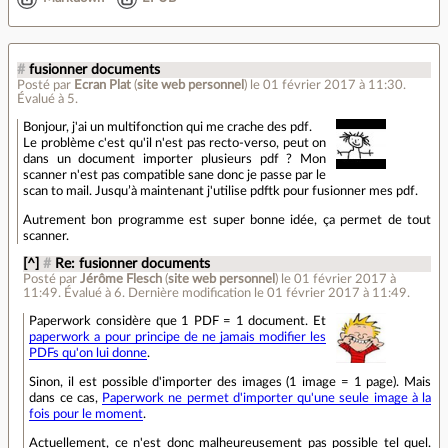
#
fusionner documents
Posté par
Ecran Plat
(
site web personnel
)
le 01 février 2017 à 11:30
.
Évalué à
5
.
Bonjour, j'ai un multifonction qui me crache des pdf.
Le problème c'est qu'il n'est pas recto-verso, peut on
dans un document importer plusieurs pdf ? Mon
scanner n'est pas compatible sane donc je passe par le
scan to mail. Jusqu’à maintenant j'utilise pdftk pour fusionner mes pdf.
Autrement bon programme est super bonne idée, ça permet de tout
scanner.
[^]
#
Re: fusionner documents
Posté par
Jérôme Flesch
(
site web personnel
)
le 01 février 2017 à
11:49
.
Évalué à
6
.
Dernière modification le 01 février 2017 à 11:49.
Paperwork considère que 1 PDF = 1 document. Et
paperwork a pour principe de ne jamais modifier les
PDFs qu'on lui donne
.
Sinon, il est possible d'importer des images (1 image = 1 page). Mais
dans ce cas,
Paperwork ne permet d'importer qu'une seule image à la
fois pour le moment
.
Actuellement, ce n'est donc malheureusement pas possible tel quel.