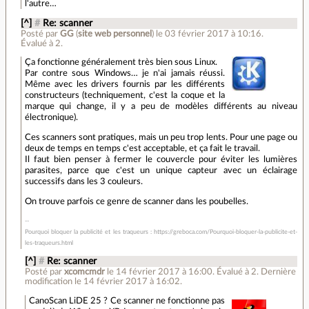
l'autre…
[^]
#
Re: scanner
Posté par
GG
(
site web personnel
)
le 03 février 2017 à 10:16
.
Évalué à
2
.
Ça fonctionne généralement très bien sous Linux.
Par contre sous Windows… je n'ai jamais réussi.
Même avec les drivers fournis par les différents
constructeurs (techniquement, c'est la coque et la
marque qui change, il y a peu de modèles différents au niveau
électronique).
Ces scanners sont pratiques, mais un peu trop lents. Pour une page ou
deux de temps en temps c'est acceptable, et ça fait le travail.
Il faut bien penser à fermer le couvercle pour éviter les lumières
parasites, parce que c'est un unique capteur avec un éclairage
successifs dans les 3 couleurs.
On trouve parfois ce genre de scanner dans les poubelles.
Pourquoi bloquer la publicité et les traqueurs : https://greboca.com/Pourquoi-bloquer-la-publicite-et-
les-traqueurs.html
[^]
#
Re: scanner
Posté par
xcomcmdr
le 14 février 2017 à 16:00
.
Évalué à
2
.
Dernière
modification le 14 février 2017 à 16:02.
CanoScan LiDE 25 ? Ce scanner ne fonctionne pas