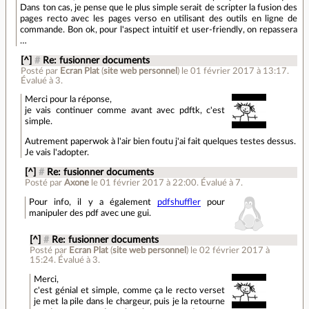
Dans ton cas, je pense que le plus simple serait de scripter la fusion des
pages recto avec les pages verso en utilisant des outils en ligne de
commande. Bon ok, pour l'aspect intuitif et user-friendly, on repassera
…
[^]
#
Re: fusionner documents
Posté par
Ecran Plat
(
site web personnel
)
le 01 février 2017 à 13:17
.
Évalué à
3
.
Merci pour la réponse,
je vais continuer comme avant avec pdftk, c'est
simple.
Autrement paperwok à l'air bien foutu j'ai fait quelques testes dessus.
Je vais l'adopter.
[^]
#
Re: fusionner documents
Posté par
Axone
le 01 février 2017 à 22:00
.
Évalué à
7
.
Pour info, il y a également
pdfshuffler
pour
manipuler des pdf avec une gui.
[^]
#
Re: fusionner documents
Posté par
Ecran Plat
(
site web personnel
)
le 02 février 2017 à
15:24
.
Évalué à
3
.
Merci,
c'est génial et simple, comme ça le recto verset
je met la pile dans le chargeur, puis je la retourne