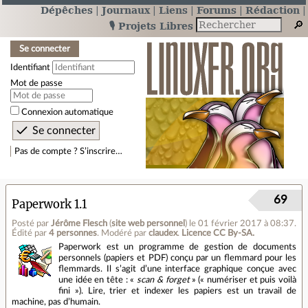
Dépêches
Journaux
Liens
Forums
Rédaction
🎙️ Projets Libres
Se connecter
Identifiant
Mot de passe
Connexion automatique
Pas de compte ? S’inscrire…
69
Paperwork 1.1
Posté par
Jérôme Flesch
(
site web personnel
)
le 01 février 2017 à 08:37
.
Édité par
4 personnes
.
Modéré par
claudex
.
Licence CC By‑SA.
Paperwork est un programme de gestion de documents
personnels (papiers et PDF) conçu par un flemmard pour les
flemmards. Il s’agit d’une interface graphique conçue avec
une idée en tête : «
scan & forget
» (« numériser et puis voilà
fini »). Lire, trier et indexer les papiers est un travail de
machine, pas d’humain.