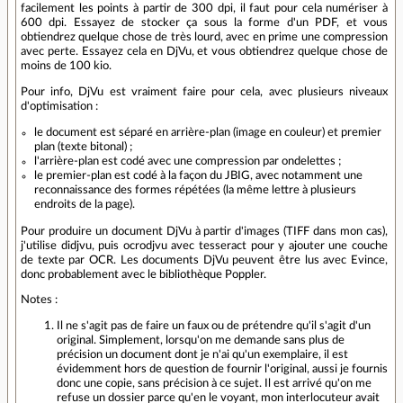
facilement les points à partir de 300 dpi, il faut pour cela numériser à
600 dpi. Essayez de stocker ça sous la forme d'un PDF, et vous
obtiendrez quelque chose de très lourd, avec en prime une compression
avec perte. Essayez cela en DjVu, et vous obtiendrez quelque chose de
moins de 100 kio.
Pour info, DjVu est vraiment faire pour cela, avec plusieurs niveaux
d'optimisation :
le document est séparé en arrière-plan (image en couleur) et premier
plan (texte bitonal) ;
l'arrière-plan est codé avec une compression par ondelettes ;
le premier-plan est codé à la façon du JBIG, avec notamment une
reconnaissance des formes répétées (la même lettre à plusieurs
endroits de la page).
Pour produire un document DjVu à partir d'images (TIFF dans mon cas),
j'utilise didjvu, puis ocrodjvu avec tesseract pour y ajouter une couche
de texte par OCR. Les documents DjVu peuvent être lus avec Evince,
donc probablement avec le bibliothèque Poppler.
Notes :
Il ne s'agit pas de faire un faux ou de prétendre qu'il s'agit d'un
original. Simplement, lorsqu'on me demande sans plus de
précision un document dont je n'ai qu'un exemplaire, il est
évidemment hors de question de fournir l'original, aussi je fournis
donc une copie, sans précision à ce sujet. Il est arrivé qu'on me
refuse un dossier parce qu'en le voyant, mon interlocuteur avait