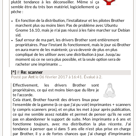
plutôt tendance à les déconseiller. Même si ça
semble être du très bon matériel, logiciellement ça
pêche :
En fonction de la distribution, l'installateur et les pilotes Brother
marchent plus ou moins bien: Pas de problème avec Ubuntu
Gnome 16.10, mais je n'ai pas réussi à les faire marcher sur Debian
sid.
Sauf erreur de ma part, les drivers Brother sont entièrement
propriétaires. Pour l'instant ils fonctionnent, mais le jour où Brother
en aura marre de les maintenir, ça va devenir de plus en plus
compliqué de les utiliser avec une distribution à jour. Jusqu'au
moment où ce ne sera plus possible, et la seule option sera de
racheter une imprimante …
[^]
#
Re: scanner
Posté par
Ant
le 06 février 2017 à 16:41
.
Évalué à
2
.
Effectivement, les drivers Brother sont
propriétaires, ce qui est moins bien que du libre je
te l'accorde.
Cela étant, Brother fournit des drivers linux pour
l'ensemble de la gamme (à ce que j'ai pu voir) imprimantes + scanners
(y compris scanners pros), et en plus les met à jour après publication,
ce qui me semble assez notable et permet de penser qu'ils ne vont
pas en abandonner le support de suite. Mon imprimante a 6 ans et
fonctionne toujours, avec ma distribution la plus récente. J'ai
tendance à penser que si dans 5 ans elle n'est plus prise en charge
par Brother, il y a de fortes chances que j'ai changé d'imprimante