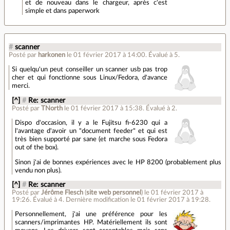
et de nouveau dans le chargeur, après c'est
simple et dans paperwork
#
scanner
Posté par
harkonen
le 01 février 2017 à 14:00
.
Évalué à
5
.
Si quelqu'un peut conseiller un scanner usb pas trop
cher et qui fonctionne sous Linux/Fedora, d'avance
merci.
[^]
#
Re: scanner
Posté par
TNorth
le 01 février 2017 à 15:38
.
Évalué à
2
.
Dispo d'occasion, il y a le Fujitsu fi-6230 qui a
l'avantage d'avoir un "document feeder" et qui est
très bien supporté par sane (et marche sous Fedora
out of the box).
Sinon j'ai de bonnes expériences avec le HP 8200 (probablement plus
vendu non plus).
[^]
#
Re: scanner
Posté par
Jérôme Flesch
(
site web personnel
)
le 01 février 2017 à
19:26
.
Évalué à
4
.
Dernière modification le 01 février 2017 à 19:28.
Personnellement, j'ai une préférence pour les
scanners/imprimantes HP. Matériellement ils sont