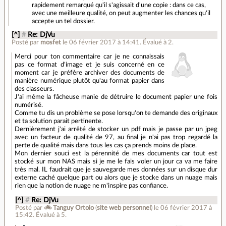
rapidement remarqué qu'il s'agissait d'une copie : dans ce cas,
avec une meilleure qualité, on peut augmenter les chances qu'il
accepte un tel dossier.
[^]
#
Re: DjVu
Posté par
mosfet
le 06 février 2017 à 14:41
.
Évalué à
2
.
Merci pour ton commentaire car je ne connaissais
pas ce format d'image et je suis concerné en ce
moment car je préfère archiver des documents de
manière numérique plutôt qu'au format papier dans
des classeurs.
J'ai même la fâcheuse manie de détruire le document papier une fois
numérisé.
Comme tu dis un problème se pose lorsqu'on te demande des originaux
et ta solution parait pertinente.
Dernièrement j'ai arrêté de stocker un pdf mais je passe par un jpeg
avec un facteur de qualité de 97, au final je n'ai pas trop regardé la
perte de qualité mais dans tous les cas ça prends moins de place.
Mon dernier souci est la pérennité de mes documents car tout est
stocké sur mon NAS mais si je me le fais voler un jour ca va me faire
très mal. IL faudrait que je sauvegarde mes données sur un disque dur
externe caché quelque part ou alors que je stocke dans un nuage mais
rien que la notion de nuage ne m'inspire pas confiance.
[^]
#
Re: DjVu
Posté par
🚲 Tanguy Ortolo
(
site web personnel
)
le 06 février 2017 à
15:42
.
Évalué à
5
.