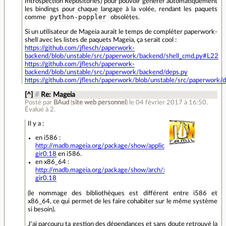
Introspection Repositories) pour pouvoir générer automatiquement
les bindings pour chaque langage à la volée, rendant les paquets
python-poppler
comme
obsolètes.
Si un utilisateur de Mageia aurait le temps de compléter paperwork-
shell avec les listes de paquets Mageia, ça serait cool :
https://github.com/jflesch/paperwork-
backend/blob/unstable/src/paperwork/backend/shell_cmd.py#L22
https://github.com/jflesch/paperwork-
backend/blob/unstable/src/paperwork/backend/deps.py
https://github.com/jflesch/paperwork/blob/unstable/src/paperwork/
[^]
#
Re: Mageia
Posté par
BAud
(
site web personnel
)
le 04 février 2017 à 16:50
.
Évalué à
2
.
Il y a :
en i586 :
http://madb.mageia.org/package/show/application/0/name/libpopp
gir0.18
en i586.
en x86_64 :
http://madb.mageia.org/package/show/arch/x86_64/application/
gir0.18
(le nommage des bibliothèques est différent entre i586 et
x86_64, ce qui permet de les faire cohabiter sur le même système
si besoin).
J'ai parcouru ta gestion des dépendances et sans doute retrouvé la