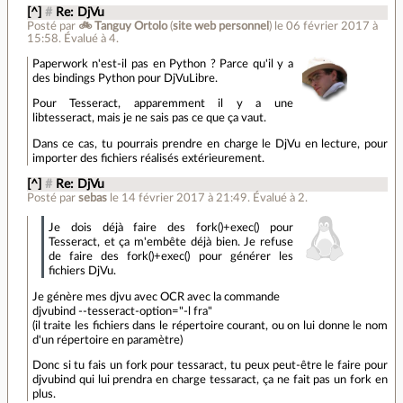
[^]
#
Re: DjVu
Posté par
🚲 Tanguy Ortolo
(
site web personnel
)
le 06 février 2017 à
15:58
.
Évalué à
4
.
Paperwork n'est-il pas en Python ? Parce qu'il y a
des bindings Python pour DjVuLibre.
Pour Tesseract, apparemment il y a une
libtesseract, mais je ne sais pas ce que ça vaut.
Dans ce cas, tu pourrais prendre en charge le DjVu en lecture, pour
importer des fichiers réalisés extérieurement.
[^]
#
Re: DjVu
Posté par
sebas
le 14 février 2017 à 21:49
.
Évalué à
2
.
Je dois déjà faire des fork()+exec() pour
Tesseract, et ça m'embête déjà bien. Je refuse
de faire des fork()+exec() pour générer les
fichiers DjVu.
Je génère mes djvu avec OCR avec la commande
djvubind --tesseract-option="-l fra"
(il traite les fichiers dans le répertoire courant, ou on lui donne le nom
d'un répertoire en paramètre)
Donc si tu fais un fork pour tessaract, tu peux peut-être le faire pour
djvubind qui lui prendra en charge tessaract, ça ne fait pas un fork en
plus.