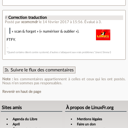
#
Correction traduction
Posté par
xcomcmdr
le 14 février 2017 à 15:56
.
Évalué à
3
.
« scan & forget » (« numériser & oublier »).
FTFY.
"Quand certains râlent contre systemd, d'autres s'attaquent aux vrais problèmes." (merci Sinma !)
Suivre le flux des commentaires
Note :
les commentaires appartiennent à celles et ceux qui les ont postés.
Nous n’en sommes pas responsables.
Revenir en haut de page
Sites amis
À propos de LinuxFr.org
Agenda du Libre
Mentions légales
April
Faire un don