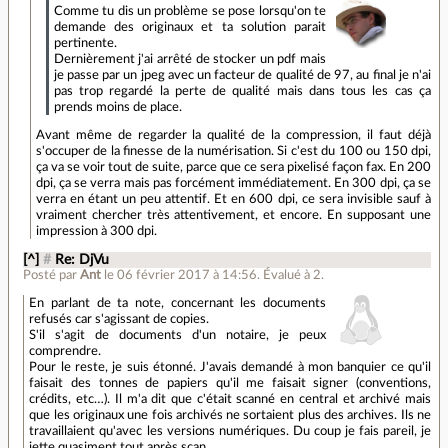
Comme tu dis un problème se pose lorsqu'on te
demande des originaux et ta solution parait
pertinente.
Dernièrement j'ai arrêté de stocker un pdf mais
je passe par un jpeg avec un facteur de qualité de 97, au final je n'ai
pas trop regardé la perte de qualité mais dans tous les cas ça
prends moins de place.
Avant même de regarder la qualité de la compression, il faut déjà
s'occuper de la finesse de la numérisation. Si c'est du 100 ou 150 dpi,
ça va se voir tout de suite, parce que ce sera pixelisé façon fax. En 200
dpi, ça se verra mais pas forcément immédiatement. En 300 dpi, ça se
verra en étant un peu attentif. Et en 600 dpi, ce sera invisible sauf à
vraiment chercher très attentivement, et encore. En supposant une
impression à 300 dpi.
[^]
#
Re: DjVu
Posté par
Ant
le 06 février 2017 à 14:56
.
Évalué à
2
.
En parlant de ta note, concernant les documents
refusés car s'agissant de copies.
S'il s'agit de documents d'un notaire, je peux
comprendre.
Pour le reste, je suis étonné. J'avais demandé à mon banquier ce qu'il
faisait des tonnes de papiers qu'il me faisait signer (conventions,
crédits, etc…). Il m'a dit que c'était scanné en central et archivé mais
que les originaux une fois archivés ne sortaient plus des archives. Ils ne
travaillaient qu'avec les versions numériques. Du coup je fais pareil, je
jette quasiment tout après scan.