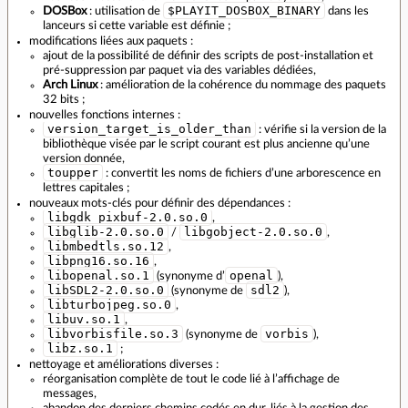
$PLAYIT_DOSBOX_BINARY
DOSBox
: utilisation de
dans les
lanceurs si cette variable est définie ;
modifications liées aux paquets :
ajout de la possibilité de définir des scripts de post‑installation et
pré‑suppression par paquet via des variables dédiées,
Arch Linux
: amélioration de la cohérence du nommage des paquets
32 bits ;
nouvelles fonctions internes :
version_target_is_older_than
: vérifie si la version de la
bibliothèque visée par le script courant est plus ancienne quʼune
version donnée,
toupper
: convertit les noms de fichiers dʼune arborescence en
lettres capitales ;
nouveaux mots‑clés pour définir des dépendances :
libgdk_pixbuf-2.0.so.0
,
libglib-2.0.so.0
libgobject-2.0.so.0
/
,
libmbedtls.so.12
,
libpng16.so.16
,
libopenal.so.1
openal
(synonyme d’
),
libSDL2-2.0.so.0
sdl2
(synonyme de
),
libturbojpeg.so.0
,
libuv.so.1
,
libvorbisfile.so.3
vorbis
(synonyme de
),
libz.so.1
;
nettoyage et améliorations diverses :
réorganisation complète de tout le code lié à lʼaffichage de
messages,
abandon des derniers chemins codés en dur, liés à la gestion des