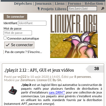
Dépêches
Journaux
Liens
Forums
Rédaction
🎙️ Projets Libres
Se connecter
Identifiant
Mot de passe
Connexion automatique
Pas de compte ? S’inscrire…
38
./play.it 2.12 : API, GUI et jeux vidéos
Posté par
vv222
le 10 août 2020 à 14:05
.
Édité par
8 personnes
.
Modéré par
ZeroHeure
.
Licence CC By‑SA.
./play.it
est un logiciel libre qui automatise la construction de
paquets natifs pour plusieurs familles de distributions à
partir d’installateurs
sans DRM
pour une collection de jeux
commerciaux. Les paquets ainsi générés s’installent ensuite
en utilisant les outils standards fournis par la distribution
(notamment
APT
,
pacman
et
emerge
).