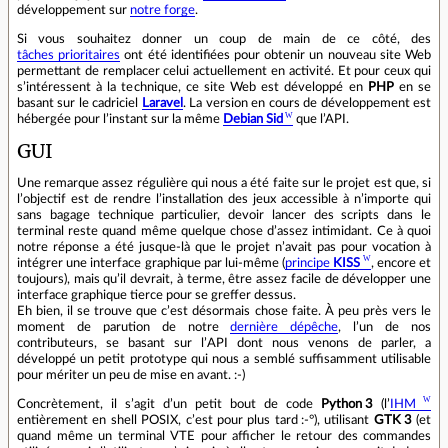
développement sur
notre forge
.
Si vous souhaitez donner un coup de main de ce côté, des
tâches prioritaires
ont été identifiées pour obtenir un nouveau site Web
permettant de remplacer celui actuellement en activité. Et pour ceux qui
s’intéressent à la technique, ce site Web est développé en
PHP
en se
basant sur le cadriciel
Laravel
. La version en cours de développement est
hébergée pour l’instant sur la même
Debian Sid
que l’API.
GUI
Une remarque assez régulière qui nous a été faite sur le projet est que, si
lʼobjectif est de rendre lʼinstallation des jeux accessible à nʼimporte qui
sans bagage technique particulier, devoir lancer des scripts dans le
terminal reste quand même quelque chose dʼassez intimidant. Ce à quoi
notre réponse a été jusque‑là que le projet nʼavait pas pour vocation à
intégrer une interface graphique par lui‑même (
principe
KISS
, encore et
toujours), mais quʼil devrait, à terme, être assez facile de développer une
interface graphique tierce pour se greffer dessus.
Eh bien, il se trouve que cʼest désormais chose faite. À peu près vers le
moment de parution de notre
dernière dépêche
, lʼun de nos
contributeurs, se basant sur lʼAPI dont nous venons de parler, a
développé un petit prototype qui nous a semblé suffisamment utilisable
pour mériter un peu de mise en avant. :-)
Concrètement, il sʼagit dʼun petit bout de code
Python 3
(lʼ
IHM
entièrement en shell POSIX, cʼest pour plus tard :-°), utilisant
GTK 3
(et
quand même un terminal VTE pour afficher le retour des commandes