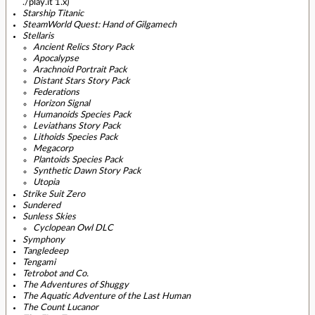
./play.it 1.x)
Starship Titanic
SteamWorld Quest: Hand of Gilgamech
Stellaris
Ancient Relics Story Pack
Apocalypse
Arachnoid Portrait Pack
Distant Stars Story Pack
Federations
Horizon Signal
Humanoids Species Pack
Leviathans Story Pack
Lithoids Species Pack
Megacorp
Plantoids Species Pack
Synthetic Dawn Story Pack
Utopia
Strike Suit Zero
Sundered
Sunless Skies
Cyclopean Owl DLC
Symphony
Tangledeep
Tengami
Tetrobot and Co.
The Adventures of Shuggy
The Aquatic Adventure of the Last Human
The Count Lucanor