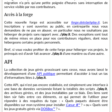
migration n’a pris qu’une petite poignée d’heures sans interruption de
service visible par nos contributeurs.
Accès à la forge
Cette nouvelle forge est accessible sur
forge.dotslashplay.it
. Les
inscriptions y sont ouvertes au public, en contrepartie nous vous
demandons de ne pas en abuser, en particulier nous ne souhaitons pas
héberger de projets sans rapport avec
./play.it
. Des exceptions sont tout
de même mises en place pour nos contributeurs réguliers, dont nous
hébergeons certains projets personnels.
Bref, si vous voulez profiter de cette forge pour héberger vos projets, le
prérequis est dʼavoir fait avancer
./play.it
dʼune manière ou dʼune autre.
API
La collection de jeux gérés grossissant sans cesse, nous avons lancé le
développement d’une
API publique
permettant d’accéder à tout un tas
d’informations liées à
./play.it
.
Cette API, qui n’est pas encore stabilisée, est simplement une interface à
une base de données versionnée listant la totalités des scripts
./play.it
,
des archives gérées, et des jeux installables par ce biais. Des liens sont
bien sûr faits entre ces éléments, ce qui permet de l’utiliser pour
répondre à des requêtes du type : « Quels paquets doivent être
disponibles sur mon système pour installer
Cæsar Ⅲ
? » ou « Quels sont
les jeux gratuits gérés via
DOSBox
? ».