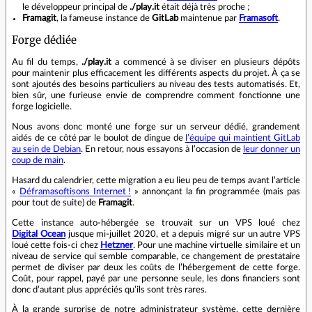
le développeur principal de
./play.it
était déjà très proche ;
Framagit
, la fameuse instance de
GitLab
maintenue par
Framasoft
.
Forge dédiée
Au fil du temps,
./play.it
a commencé à se diviser en plusieurs dépôts
pour maintenir plus efficacement les différents aspects du projet. À ça se
sont ajoutés des besoins particuliers au niveau des tests automatisés. Et,
bien sûr, une furieuse envie de comprendre comment fonctionne une
forge logicielle.
Nous avons donc monté une forge sur un serveur dédié, grandement
aidés de ce côté par le boulot de dingue de
lʼéquipe qui maintient GitLab
au sein de Debian
. En retour, nous essayons à lʼoccasion de
leur donner un
coup de main
.
Hasard du calendrier, cette migration a eu lieu peu de temps avant lʼarticle
«
Déframasoftisons Internet !
» annonçant la fin programmée (mais pas
pour tout de suite) de
Framagit
.
Cette instance auto‑hébergée se trouvait sur un VPS loué chez
Digital Ocean
jusque mi‑juillet 2020, et a depuis migré sur un autre VPS
loué cette fois‑ci chez
Hetzner
. Pour une machine virtuelle similaire et un
niveau de service qui semble comparable, ce changement de prestataire
permet de diviser par deux les coûts de l’hébergement de cette forge.
Coût, pour rappel, payé par une personne seule, les dons financiers sont
donc d’autant plus appréciés qu’ils sont très rares.
À la grande surprise de notre administrateur système, cette dernière