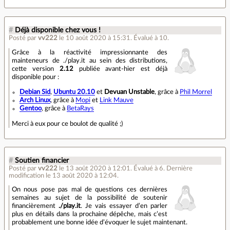
#
Déjà disponible chez vous !
Posté par
vv222
le 10 août 2020 à 15:31
.
Évalué à
10
.
Grâce à la réactivité impressionnante des
mainteneurs de ./play.it au sein des distributions,
cette version
2.12
publiée avant-hier est déjà
disponible pour :
Debian Sid
,
Ubuntu 20.10
et
Devuan Unstable
, grâce à
Phil Morrel
Arch Linux
, grâce à
Mopi
et
Link Mauve
Gentoo
, grâce à
BetaRays
Merci à eux pour ce boulot de qualité ;)
#
Soutien financier
Posté par
vv222
le 13 août 2020 à 12:01
.
Évalué à
6
.
Dernière
modification le 13 août 2020 à 12:04.
On nous pose pas mal de questions ces dernières
semaines au sujet de la possibilité de soutenir
financièrement
./play.it
. Je vais essayer d’en parler
plus en détails dans la prochaine dépêche, mais c’est
probablement une bonne idée d’évoquer le sujet maintenant.