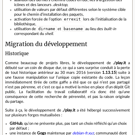
icônes et des lanceurs
.desktop
,
utilisation de valeurs par défaut différentes selon le système cible
pour le chemin dʼinstallation des paquets,
errexit
activation forcée de lʼoption
lors de lʼinitialisation de la
bibliothèque,
dirname
basename
utilisation de
et
au lieu des
built‑in
correspondant du
shell
.
Migration du développement
Historique
Comme beaucoup de projets libres, le développement de
./play.it
a
débuté sur un coin de disque dur, ce qui a sans surprise conduit à la perte
de tout historique antérieur au 30 mars 2016 (version
1.13.15
) suite à
une fausse manipulation sur lʼunique copie existante du code. La leçon
immédiatement tirée de cette gaffe a été que ce qui nʼest pas partagé
nʼest pas pérenne, et cʼest ce qui a motivé la mise en place dʼun dépôt Git
public. La facilitation du travail collaboratif nʼa donc été quʼune
conséquence de cette recherche de pérennité, et pas la raison originale
du partage.
Suite à ça, le développement de
./play.it
a été hébergé successivement
sur plusieurs forges mutualisées :
GitHub
, quʼon ne présente plus, pas tant un choix réfléchi quʼun choix
par défaut ;
une instance de
Gogs
maintenue par
debian-fr.xyz
, communauté dont