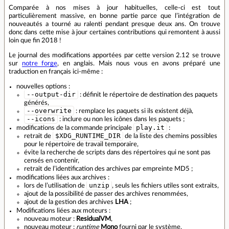
Comparée à nos mises à jour habituelles, celle‑ci est tout
particulièrement massive, en bonne partie parce que l’intégration de
nouveautés a tourné au ralenti pendant presque deux ans. On trouve
donc dans cette mise à jour certaines contributions qui remontent à aussi
loin que fin 2018 !
Le journal des modifications apportées par cette version 2.12 se trouve
sur
notre forge
, en anglais. Mais nous vous en avons préparé une
traduction en français ici‑même :
nouvelles options :
--output-dir
: définit le répertoire de destination des paquets
générés,
--overwrite
: remplace les paquets si ils existent déjà,
--icons
: inclure ou non les icônes dans les paquets ;
play.it
modifications de la commande principale
:
$XDG_RUNTIME_DIR
retrait de
de la liste des chemins possibles
pour le répertoire de travail temporaire,
évite la recherche de scripts dans des répertoires qui ne sont pas
censés en contenir,
retrait de lʼidentification des archives par empreinte MD5 ;
modifications liées aux archives :
unzip
lors de lʼutilisation de
, seuls les fichiers utiles sont extraits,
ajout de la possibilité de passer des archives renommées,
ajout de la gestion des archives
LHA
;
Modifications liées aux moteurs :
nouveau moteur :
ResidualVM
,
nouveau moteur :
runtime
Mono
fourni par le système,