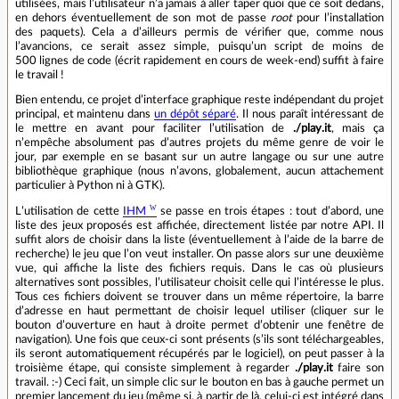
utilisées, mais lʼutilisateur nʼa jamais à aller taper quoi que ce soit dedans,
en dehors éventuellement de son mot de passe
root
pour lʼinstallation
des paquets). Cela a dʼailleurs permis de vérifier que, comme nous
lʼavancions, ce serait assez simple, puisquʼun script de moins de
500 lignes de code (écrit rapidement en cours de week‑end) suffit à faire
le travail !
Bien entendu, ce projet d’interface graphique reste indépendant du projet
principal, et maintenu dans
un dépôt séparé
. Il nous paraît intéressant de
le mettre en avant pour faciliter lʼutilisation de
./play.it
, mais ça
nʼempêche absolument pas dʼautres projets du même genre de voir le
jour, par exemple en se basant sur un autre langage ou sur une autre
bibliothèque graphique (nous nʼavons, globalement, aucun attachement
particulier à Python ni à GTK).
Lʼutilisation de cette
IHM
se passe en trois étapes : tout dʼabord, une
liste des jeux proposés est affichée, directement listée par notre API. Il
suffit alors de choisir dans la liste (éventuellement à lʼaide de la barre de
recherche) le jeu que lʼon veut installer. On passe alors sur une deuxième
vue, qui affiche la liste des fichiers requis. Dans le cas où plusieurs
alternatives sont possibles, lʼutilisateur choisit celle qui lʼintéresse le plus.
Tous ces fichiers doivent se trouver dans un même répertoire, la barre
dʼadresse en haut permettant de choisir lequel utiliser (cliquer sur le
bouton dʼouverture en haut à droite permet dʼobtenir une fenêtre de
navigation). Une fois que ceux‑ci sont présents (sʼils sont téléchargeables,
ils seront automatiquement récupérés par le logiciel), on peut passer à la
troisième étape, qui consiste simplement à regarder
./play.it
faire son
travail. :-) Ceci fait, un simple clic sur le bouton en bas à gauche permet un
premier lancement du jeu (même si, à partir de là, celui‑ci est intégré dans