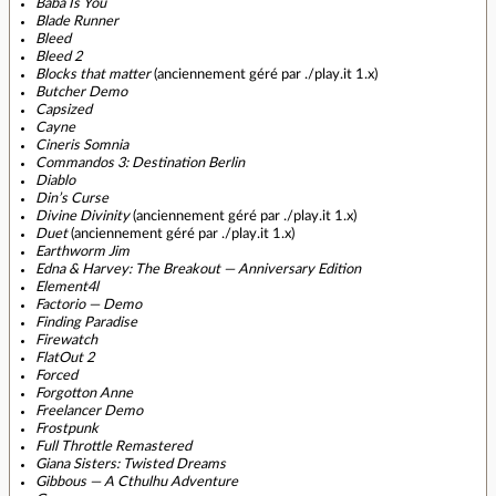
Baba Is You
Blade Runner
Bleed
Bleed 2
Blocks that matter
(anciennement géré par ./play.it 1.x)
Butcher Demo
Capsized
Cayne
Cineris Somnia
Commandos 3: Destination Berlin
Diablo
Din’s Curse
Divine Divinity
(anciennement géré par ./play.it 1.x)
Duet
(anciennement géré par ./play.it 1.x)
Earthworm Jim
Edna & Harvey: The Breakout — Anniversary Edition
Element4l
Factorio — Demo
Finding Paradise
Firewatch
FlatOut 2
Forced
Forgotton Anne
Freelancer Demo
Frostpunk
Full Throttle Remastered
Giana Sisters: Twisted Dreams
Gibbous — A Cthulhu Adventure