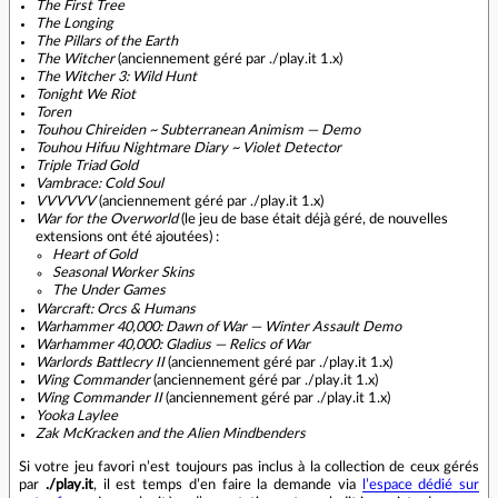
The First Tree
The Longing
The Pillars of the Earth
The Witcher
(anciennement géré par ./play.it 1.x)
The Witcher 3: Wild Hunt
Tonight We Riot
Toren
Touhou Chireiden ~ Subterranean Animism — Demo
Touhou Hifuu Nightmare Diary ~ Violet Detector
Triple Triad Gold
Vambrace: Cold Soul
VVVVVV
(anciennement géré par ./play.it 1.x)
War for the Overworld
(le jeu de base était déjà géré, de nouvelles
extensions ont été ajoutées) :
Heart of Gold
Seasonal Worker Skins
The Under Games
Warcraft: Orcs & Humans
Warhammer 40,000: Dawn of War — Winter Assault Demo
Warhammer 40,000: Gladius — Relics of War
Warlords Battlecry II
(anciennement géré par ./play.it 1.x)
Wing Commander
(anciennement géré par ./play.it 1.x)
Wing Commander II
(anciennement géré par ./play.it 1.x)
Yooka Laylee
Zak McKracken and the Alien Mindbenders
Si votre jeu favori n’est toujours pas inclus à la collection de ceux gérés
par
./play.it
, il est temps d’en faire la demande via
l’espace dédié sur