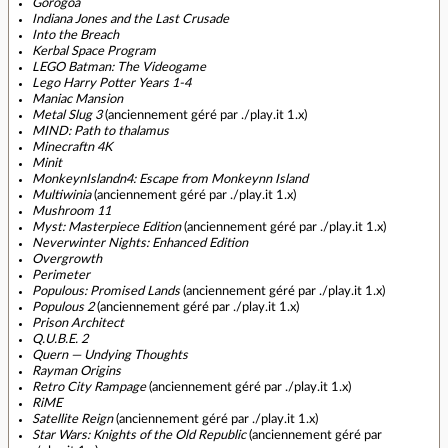
Gorogoa
Indiana Jones and the Last Crusade
Into the Breach
Kerbal Space Program
LEGO Batman: The Videogame
Lego Harry Potter Years 1-4
Maniac Mansion
Metal Slug 3
(anciennement géré par ./play.it 1.x)
MIND: Path to thalamus
Minecraftn 4K
Minit
MonkeynIslandn4: Escape from Monkeynn Island
Multiwinia
(anciennement géré par ./play.it 1.x)
Mushroom 11
Myst: Masterpiece Edition
(anciennement géré par ./play.it 1.x)
Neverwinter Nights: Enhanced Edition
Overgrowth
Perimeter
Populous: Promised Lands
(anciennement géré par ./play.it 1.x)
Populous 2
(anciennement géré par ./play.it 1.x)
Prison Architect
Q.U.B.E. 2
Quern — Undying Thoughts
Rayman Origins
Retro City Rampage
(anciennement géré par ./play.it 1.x)
RiME
Satellite Reign
(anciennement géré par ./play.it 1.x)
Star Wars: Knights of the Old Republic
(anciennement géré par