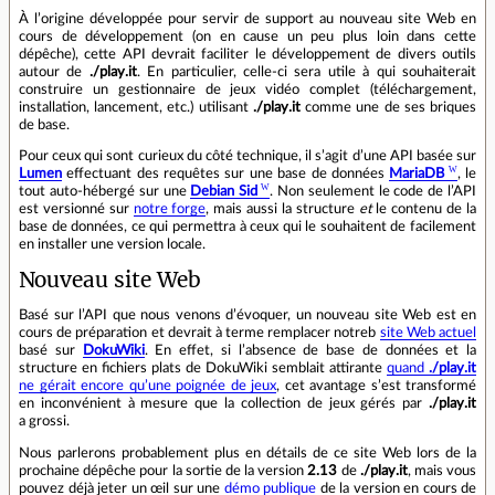
À l’origine développée pour servir de support au nouveau site Web en
cours de développement (on en cause un peu plus loin dans cette
dépêche), cette API devrait faciliter le développement de divers outils
autour de
./play.it
. En particulier, celle‑ci sera utile à qui souhaiterait
construire un gestionnaire de jeux vidéo complet (téléchargement,
installation, lancement, etc.) utilisant
./play.it
comme une de ses briques
de base.
Pour ceux qui sont curieux du côté technique, il s’agit d’une API basée sur
Lumen
effectuant des requêtes sur une base de données
MariaDB
, le
tout auto‑hébergé sur une
Debian Sid
. Non seulement le code de l’API
est versionné sur
notre forge
, mais aussi la structure
et
le contenu de la
base de données, ce qui permettra à ceux qui le souhaitent de facilement
en installer une version locale.
Nouveau site Web
Basé sur l’API que nous venons d’évoquer, un nouveau site Web est en
cours de préparation et devrait à terme remplacer notreb
site Web actuel
basé sur
DokuWiki
. En effet, si l’absence de base de données et la
structure en fichiers plats de DokuWiki semblait attirante
quand
./play.it
ne gérait encore qu’une poignée de jeux
, cet avantage s’est transformé
en inconvénient à mesure que la collection de jeux gérés par
./play.it
a grossi.
Nous parlerons probablement plus en détails de ce site Web lors de la
prochaine dépêche pour la sortie de la version
2.13
de
./play.it
, mais vous
pouvez déjà jeter un œil sur une
démo publique
de la version en cours de