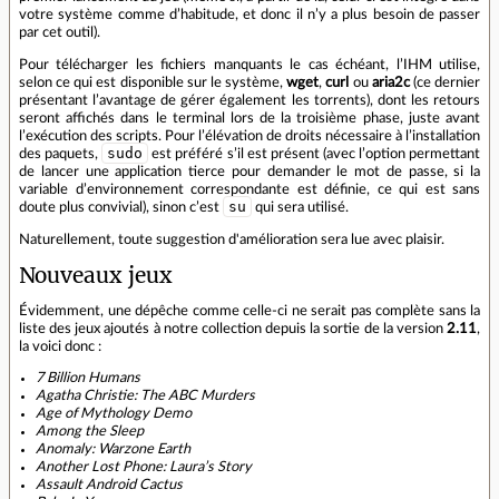
votre système comme dʼhabitude, et donc il nʼy a plus besoin de passer
par cet outil).
Pour télécharger les fichiers manquants le cas échéant, lʼIHM utilise,
selon ce qui est disponible sur le système,
wget
,
curl
ou
aria2c
(ce dernier
présentant lʼavantage de gérer également les torrents), dont les retours
seront affichés dans le terminal lors de la troisième phase, juste avant
lʼexécution des scripts. Pour lʼélévation de droits nécessaire à lʼinstallation
sudo
des paquets,
est préféré sʼil est présent (avec lʼoption permettant
de lancer une application tierce pour demander le mot de passe, si la
variable dʼenvironnement correspondante est définie, ce qui est sans
su
doute plus convivial), sinon cʼest
qui sera utilisé.
Naturellement, toute suggestion d'amélioration sera lue avec plaisir.
Nouveaux jeux
Évidemment, une dépêche comme celle‑ci ne serait pas complète sans la
liste des jeux ajoutés à notre collection depuis la sortie de la version
2.11
,
la voici donc :
7 Billion Humans
Agatha Christie: The ABC Murders
Age of Mythology Demo
Among the Sleep
Anomaly: Warzone Earth
Another Lost Phone: Lauraʼs Story
Assault Android Cactus