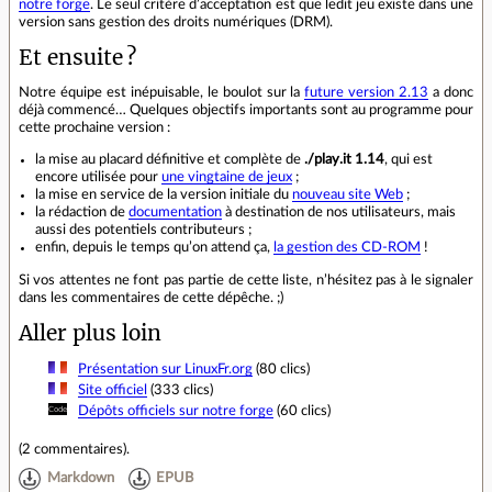
notre forge
. Le seul critère d’acceptation est que ledit jeu existe dans une
version sans gestion des droits numériques (DRM).
Et ensuite ?
Notre équipe est inépuisable, le boulot sur la
future version 2.13
a donc
déjà commencé… Quelques objectifs importants sont au programme pour
cette prochaine version :
la mise au placard définitive et complète de
./play.it 1.14
, qui est
encore utilisée pour
une vingtaine de jeux
;
la mise en service de la version initiale du
nouveau site Web
;
la rédaction de
documentation
à destination de nos utilisateurs, mais
aussi des potentiels contributeurs ;
enfin, depuis le temps qu’on attend ça,
la gestion des CD‑ROM
!
Si vos attentes ne font pas partie de cette liste, n’hésitez pas à le signaler
dans les commentaires de cette dépêche. ;)
Aller plus loin
Présentation sur LinuxFr.org
(80 clics)
Site officiel
(333 clics)
Dépôts officiels sur notre forge
(60 clics)
(
2 commentaires
).
Markdown
EPUB