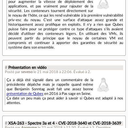
pour augmenter la vitesse de déploiement des
applications, et pas vraiment pour rajouter de la
sécurité. Les conteneurs tournent directement sur
le noyau de l'hôte, ce qui les rend vulnérable à la première vulnérabilité
priv-esc du noyau. C'est une surface d'attaque assez grande et
historiquement assez prolifique en exploits. Il n'y a rien que Qubes
puisse faire pour se protéger contre ce type d'attaques s'ils avaient
décidé d'utiliser des conteneurs légers. En utilisant des VMs, ils
peuvent partir du principe que le noyau de certaines VM est
compromis et continuer à apporter des garanties de sécurité au
système dans son ensemble.
#
Présentation en vidéo
Posté par
seveso
le 21 mai 2018 à 22:06
.
Évalué à
2
.
Ça a déjà été signalé dans un commentaire de la
précédente dépêche mais je rappelle quand même
que Benjamin Sonntag avait fait une assez bonne
présentation de Qubes
en 2016 à Pas sage en Seine.
Ça date un peu mais ça peut aider à savoir si Qubes est adapté à nos
attentes.
#
XSA-263 - Spectre 3a et 4 - CVE-2018-3640 et CVE-2018-3639
Posté par
Anonyme
le 22 mai 2018 à 11:30
.
Évalué à
3
.
Dernière