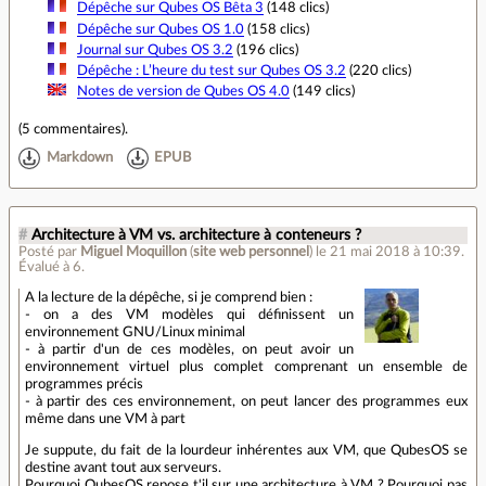
Dépêche sur Qubes OS Bêta 3
(148 clics)
Dépêche sur Qubes OS 1.0
(158 clics)
Journal sur Qubes OS 3.2
(196 clics)
Dépêche : L’heure du test sur Qubes OS 3.2
(220 clics)
Notes de version de Qubes OS 4.0
(149 clics)
(
5 commentaires
).
Markdown
EPUB
#
Architecture à VM vs. architecture à conteneurs ?
Posté par
Miguel Moquillon
(
site web personnel
)
le 21 mai 2018 à 10:39
.
Évalué à
6
.
A la lecture de la dépêche, si je comprend bien :
- on a des VM modèles qui définissent un
environnement GNU/Linux minimal
- à partir d'un de ces modèles, on peut avoir un
environnement virtuel plus complet comprenant un ensemble de
programmes précis
- à partir des ces environnement, on peut lancer des programmes eux
même dans une VM à part
Je suppute, du fait de la lourdeur inhérentes aux VM, que QubesOS se
destine avant tout aux serveurs.
Pourquoi QubesOS repose t'il sur une architecture à VM ? Pourquoi pas