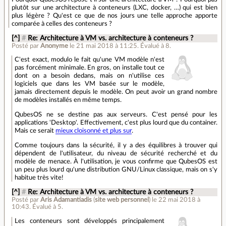
plutôt sur une architecture à conteneurs (LXC, docker, …) qui est bien
plus légère ? Qu'est ce que de nos jours une telle approche apporte
comparée à celles des conteneurs ?
[^]
#
Re: Architecture à VM vs. architecture à conteneurs ?
Posté par
Anonyme
le 21 mai 2018 à 11:25
.
Évalué à
8
.
C'est exact, modulo le fait qu'une VM modèle n'est
pas forcément minimale. En gros, on installe tout ce
dont on a besoin dedans, mais on n'utilise ces
logiciels que dans les VM basée sur le modèle,
jamais directement depuis le modèle. On peut avoir un grand nombre
de modèles installés en même temps.
QubesOS ne se destine pas aux serveurs. C'est pensé pour les
applications 'Desktop'. Effectivement, c'est plus lourd que du container.
Mais ce serait
mieux cloisonné et plus sur
.
Comme toujours dans la sécurité, il y a des équilibres à trouver qui
dépendent de l'utilisateur, du niveau de sécurité recherché et du
modèle de menace. À l'utilisation, je vous confirme que QubesOS est
un peu plus lourd qu'une distribution GNU/Linux classique, mais on s'y
habitue très vite!
[^]
#
Re: Architecture à VM vs. architecture à conteneurs ?
Posté par
Aris Adamantiadis
(
site web personnel
)
le 22 mai 2018 à
10:43
.
Évalué à
5
.
Les conteneurs sont développés principalement