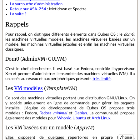
La
surcouche d’administration
Retour sur
XSA-254
: Metldown et Spectre
La suite ?
Rappels
Pour rappel, on distingue différents éléments dans Qubes OS : le
dom0
,
les machines virtuelles modèles, les machines virtuelles basées sur un
modèle, les machines virtuelles jetables et enfin les machines virtuelles
classiques.
Dom0 (AdminVM+GUIVM)
C’est le chef d’orchestre. Il est basé sur Fedora, contrôle l’hyperviseur
Xen et permet d’administrer l’ensemble des machines virtuelles (VM). Il a
un accès au réseau et aux périphériques présents
très limité
.
Les
VM modèles
(
TemplateVM
)
Ce sont des machines virtuelles portant une distribution GNU/Linux. On
y accède uniquement en ligne de commande pour gérer les paquets
installés. L’équipe de développement de Qubes OS propose trois
modèles : Fedora,
Fedora
minimal
et
Debian
. La communauté propose
également des modèles pour
Whonix
,
Ubuntu
et
Arch Linux
.
Les VM basées sur un modèle (
AppVM
)
/home
Elles disposent de quelques répertoires en propre (
,