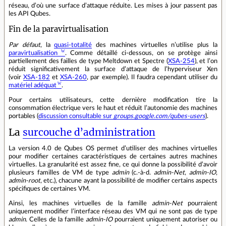
réseau, d’où une surface d’attaque réduite. Les mises à jour passent pas
les API Qubes.
Fin de la paravirtualisation
Par défaut
, la
quasi‐totalité
des machines virtuelles n’utilise plus la
paravirtualisation
. Comme détaillé ci‐dessous, on se protège ainsi
partiellement des failles de type Meltdown et Spectre (
XSA-254
), et l’on
réduit significativement la surface d’attaque de l’hyperviseur Xen
(voir
XSA-182
et
XSA-260
, par exemple). Il faudra cependant utiliser du
matériel adéquat
.
Pour certains utilisateurs, cette dernière modification tire la
consommation électrique vers le haut et réduit l’autonomie des machines
portables (
discussion consultable sur
groups.google.com/qubes-users
).
La
surcouche d’administration
La version 4.0 de Qubes OS permet d’utiliser des machines virtuelles
pour modifier certaines caractéristiques de certaines autres machines
virtuelles. La granularité est assez fine, ce qui donne la possibilité d’avoir
plusieurs familles de VM de type
admin
(c.‐à‐d.
admin-Net
,
admin-IO
,
admin-root
, etc.), chacune ayant la possibilité de modifier certains aspects
spécifiques de certaines VM.
Ainsi, les machines virtuelles de la famille
admin-Net
pourraient
uniquement modifier l’interface réseau des VM qui ne sont pas de type
admin
. Celles de la famille
admin-IO
pourraient uniquement autoriser ou