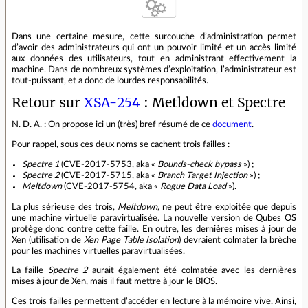
Dans une certaine mesure, cette surcouche d’administration permet
d’avoir des administrateurs qui ont un pouvoir limité et un accès limité
aux données des utilisateurs, tout en administrant effectivement la
machine. Dans de nombreux systèmes d’exploitation, l’administrateur est
tout‐puissant, et a donc de lourdes responsabilités.
Retour sur
XSA-254
: Metldown et Spectre
N. D. A. : On propose ici un (très) bref résumé de ce
document
.
Pour rappel, sous ces deux noms se cachent trois failles :
Spectre 1
(CVE-2017-5753, aka «
Bounds-check bypass
») ;
Spectre 2
(CVE-2017-5715, aka «
Branch Target Injection
») ;
Meltdown
(CVE-2017-5754, aka «
Rogue Data Load
»).
La plus sérieuse des trois,
Meltdown
, ne peut être exploitée que depuis
une machine virtuelle paravirtualisée. La nouvelle version de Qubes OS
protège donc contre cette faille. En outre, les dernières mises à jour de
Xen (utilisation de
Xen Page Table Isolation
) devraient colmater la brèche
pour les machines virtuelles paravirtualisées.
La faille
Spectre 2
aurait également été colmatée avec les dernières
mises à jour de Xen, mais il faut mettre à jour le BIOS.
Ces trois failles permettent d’accéder en lecture à la mémoire vive. Ainsi,