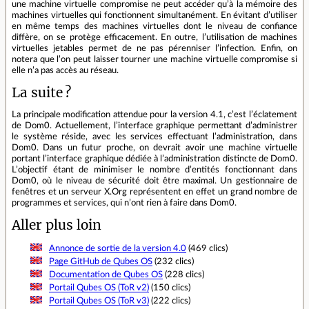
une machine virtuelle compromise ne peut accéder qu’à la mémoire des
machines virtuelles qui fonctionnent simultanément. En évitant d’utiliser
en même temps des machines virtuelles dont le niveau de confiance
diffère, on se protège efficacement. En outre, l’utilisation de machines
virtuelles jetables permet de ne pas pérenniser l’infection. Enfin, on
notera que l’on peut laisser tourner une machine virtuelle compromise si
elle n’a pas accès au réseau.
La suite ?
La principale modification attendue pour la version 4.1, c’est l’éclatement
de Dom0. Actuellement, l’interface graphique permettant d’administrer
le système réside, avec les services effectuant l’administration, dans
Dom0. Dans un futur proche, on devrait avoir une machine virtuelle
portant l’interface graphique dédiée à l’administration distincte de Dom0.
L’objectif étant de minimiser le nombre d’entités fonctionnant dans
Dom0, où le niveau de sécurité doit être maximal. Un gestionnaire de
fenêtres et un serveur X.Org représentent en effet un grand nombre de
programmes et services, qui n’ont rien à faire dans Dom0.
Aller plus loin
Annonce de sortie de la version 4.0
(469 clics)
Page GitHub de Qubes OS
(232 clics)
Documentation de Qubes OS
(228 clics)
Portail Qubes OS (ToR v2)
(150 clics)
Portail Qubes OS (ToR v3)
(222 clics)