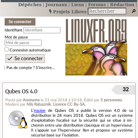
Dépêches
Journaux
Liens
Forums
Rédaction
🎙️ Projets Libres
Se connecter
Identifiant
Mot de passe
Connexion automatique
Pas de compte ? S’inscrire…
32
Qubes OS 4.0
Posté par
Anonyme
le 21 mai 2018 à 10:18
.
Édité par
5 personnes
.
Modéré par
Nils Ratusznik
.
Licence CC By‑SA.
L’
équipe
de Qubes OS a publié la version 4.0 de sa
distribution le 28 mars 2018. Qubes OS est un système
d’exploitation focalisé sur la sécurité qui se situe à mi‐
chemin entre une distribution classique et un hyperviseur.
Il s’appuie sur l’hyperviseur Xen et propose un système
sécurisé basé sur l’isolation.