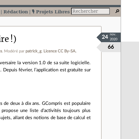
Rédaction
🎙️ Projets Libres
nov.
re !)
24
2020
66
es
.
Modéré par
patrick_g
.
Licence CC By‑SA.
rsaire la version 1.0 de sa suite logicielle.
Depuis février, l’application est gratuite sur
ts de deux à dix ans. GCompris est populaire
propose une liste d’activités toujours plus
ets, allant des notions de base de calcul et