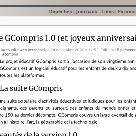
Dépêches
Journaux
Liens
Forums
e GCompris 1.0 (et joyeux anniversai
Jazeix
(
site web personnel
)
le 24 novembre 2020 à 11:52
.
Édité par
8 personn
gcompris
Le projet éducatif GCompris sort à l’occasion de son vingtième annive
GCompris est un logiciel éducatif pour les enfants de deux à dix ans. 
toutes les plateformes.
La suite GCompris
e suite populaire d’activités éducatives et ludiques pour les enfan
eignants, des parents et, surtout, des enfants du monde entier et 
e 150 au dernier décompte. GCompris couvre un large éventail de suj
n à l’histoire, l’art, la géographie et la technologie.
autés de la version 1.0