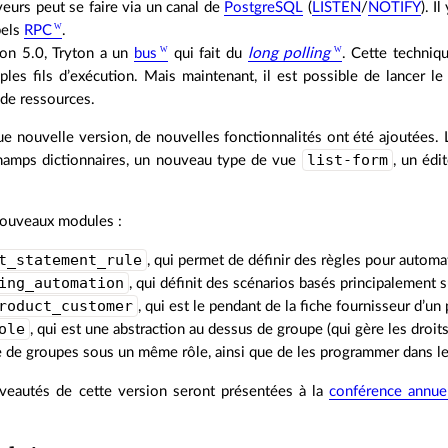
eurs peut se faire via un canal de
PostgreSQL
(
LISTEN
/
NOTIFY
). I
pels
RPC
.
ion 5.0, Tryton a un
bus
qui fait du
long polling
. Cette techniq
iples fils d’exécution. Mais maintenant, il est possible de lancer
de ressources.
 nouvelle version, de nouvelles fonctionnalités ont été ajoutées. L
list-form
champs dictionnaires, un nouveau type de vue
, un éd
 nouveaux modules :
t_statement_rule
, qui permet de définir des règles pour automa
ing_automation
, qui définit des scénarios basés principalement su
roduct_customer
, qui est le pendant de la fiche fournisseur d’un 
ole
, qui est une abstraction au dessus de groupe (qui gère les droit
 de groupes sous un même rôle, ainsi que de les programmer dans l
veautés de cette version seront présentées à la
conférence annuel