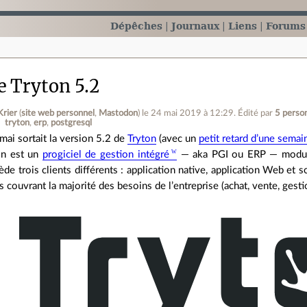
Dépêches
Journaux
Liens
Forums
e Tryton 5.2
Krier
(
site web personnel
,
Mastodon
)
le 24 mai 2019 à 12:29
.
Édité par
5 perso
tryton
erp
postgresql
mai sortait la version 5.2 de
Tryton
(avec un
petit retard d’une semai
on est un
progiciel de gestion intégré
— aka PGI ou ERP — modul
de trois clients différents : application native, application Web et s
couvrant la majorité des besoins de l’entreprise (achat, vente, gestion