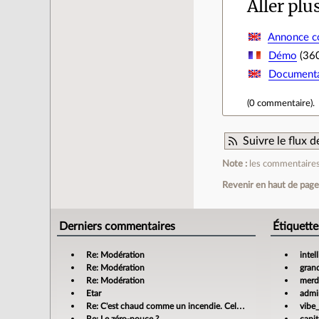
Aller plu
Annonce co
Démo
(360
Documenta
(
0 commentaire
).
Suivre le flux
Note :
les commentaires 
Revenir en haut de pag
Derniers commentaires
Étiquette
Re: Modération
intel
Re: Modération
gran
Re: Modération
merdi
Etar
admin
Re: C'est chaud comme un incendie. Cela m'enrage!
vibe