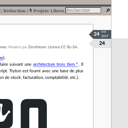
Rédaction
🎙️ Projets Libres
mai
24
2019
24
nnes
.
Modéré par
ZeroHeure
.
Licence CC By‑SA.
ne
).
aire suivant une
architecture trois tiers
. Il
cript. Tryton est fourni avec une base de plus
 de stock, facturation, comptabilité, etc.).