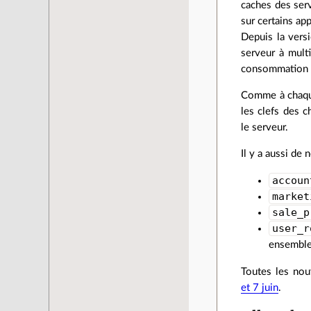
caches des serv
sur certains ap
Depuis la vers
serveur à mult
consommation 
Comme à chaque
les clefs des 
le serveur.
Il y a aussi de
accoun
market
sale_p
user_r
ensemble
Toutes les nou
et 7 juin
.