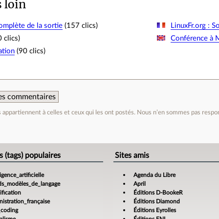
s loin
mplète de la sortie
(157 clics)
LinuxFr.org : S
 clics)
Conférence à M
tion
(90 clics)
 des commentaires
appartiennent à celles et ceux qui les ont postés. Nous n’en sommes pas respo
e
s (tags) populaires
Sites amis
ligence_artificielle
Agenda du Libre
ds_modèles_de_langage
April
fication
Éditions D-BookeR
istration_française
Éditions Diamond
_coding
Éditions Eyrolles