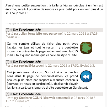
J'aurai une petite suggestion : la taille, à l'écran, dévolue à un lien est
énorme, serait-il possible de rendre ça plus petit pour en voir plus d'un
seul coup d'oeil ?
« Il n’y a pas de choix démocratiques contre les Traités européens » - Jean-Claude Junker
[^]
#
Re: Excellente idée !
Posté par
Julien Jorge
(
site web personnel
)
le 22 mars 2018 à 17:29
.
Évalué à
2
.
Ça me semble délicat de faire plus petit avec
l'avatar, les tags et tout le reste. Il y a peut-être
moyen de présenter la page autrement avec la CSS
mais il faut quand même que ça colle au style du site.
[^]
#
Re: Excellente idée !
Posté par
rewind
(
Mastodon
)
le 22 mars 2018 à 17:52
.
Évalué à
3
.
Oui je suis assez d'accord. Surtout si on active les
liens dans la page de personnalisation, ça prend
beaucoup de place par rapport aux autres contenus
(journaux et news en particulier). L'idéal serait d'avoir
les liens à part, dans la partie droite peut-être en élargissant.
[^]
#
Re: Excellente idée !
Posté par
Stephane COLIN
(
site web personnel
)
le 23 mars 2018 à
15:19
.
Évalué à
2
.