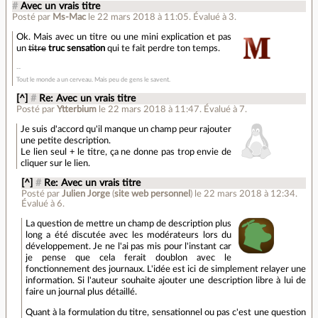
#
Avec un vrais titre
Posté par
Ms-Mac
le 22 mars 2018 à 11:05
.
Évalué à
3
.
Ok. Mais avec un titre ou une mini explication et pas
un
titre
truc sensation
qui te fait perdre ton temps.
Tout le monde a un cerveau. Mais peu de gens le savent.
[^]
#
Re: Avec un vrais titre
Posté par
Ytterbium
le 22 mars 2018 à 11:47
.
Évalué à
7
.
Je suis d'accord qu'il manque un champ peur rajouter
une petite description.
Le lien seul + le titre, ça ne donne pas trop envie de
cliquer sur le lien.
[^]
#
Re: Avec un vrais titre
Posté par
Julien Jorge
(
site web personnel
)
le 22 mars 2018 à 12:34
.
Évalué à
6
.
La question de mettre un champ de description plus
long a été discutée avec les modérateurs lors du
développement. Je ne l'ai pas mis pour l'instant car
je pense que cela ferait doublon avec le
fonctionnement des journaux. L'idée est ici de simplement relayer une
information. Si l'auteur souhaite ajouter une description libre à lui de
faire un journal plus détaillé.
Quant à la formulation du titre, sensationnel ou pas c'est une question