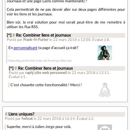
Journaux et une page Liens comme maintenant) ?
Cela permettrait de ne pas devoir aller sur deux pages différentes pour
voir les liens et les journaux.
Bien sûr, la vrai solution pour moi serait peut-être de me remettre à
utiliser les flux RSS.
[^]
#
Re: Combiner liens et journaux
Posté par
Frank-N-Furter
le 22 mars 2018 à 12:00
.
Évalué à
8
.
En
personnalisant
ta page d’accueil ça irait?
Depending on the time of day, the French go either way.
[^]
#
Re: Combiner liens et journaux
Posté par
raphj
(
site web personnel
)
le 22 mars 2018 à 12:11
.
Évalué à
5
.
C'est chouette cette fonctionnalité ! Merci !
#
Liens uniques?
Posté par
fwhcat
le 22 mars 2018 à 16:14
.
Évalué à
2
.
Superbe, merci à Julien Jorge pour celà.