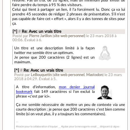
résumé. Pas un truc de 10 lignes, mais un minimum pour éviter de
faire perdre du temps à 95 % des visiteurs.
Celui qui tient à partager un lien, il l'a forcément lu. Donc ça va lui
prendre 45 secondes de rédiger 2 phrases de présentation. S'il n'est
pas capable de faire cet « effort », alors il y a des tonnes de sites pour
ça.
[^]
#
Re: Avec un vrais titre
Posté par
Pierre Jarillon
(
site web personnel
)
le 23 mars 2018 à
00:06
.
Évalué à
6
.
Un titre et une description limité à la façon
twitter me semble être un optimum.
Je pense que 200 caractères (2 lignes) est un
maximum.
[^]
#
Re: Avec un vrais titre
Posté par
LeBouquetin
(
site web personnel
,
Mastodon
)
le 23 mars
2018 à 04:29
.
Évalué à
5
.
A titre d'information,
mon denier journal
bookmark
fait 149 caractères si l'on exclut la
phrase «c'est par ici».
Ça me semble nécessaire de mettre un peu de contexte via une
courte description ; je pense que 200 caractères c'est bien comme
limite (si on veut plus, il y a toujours les commentaires).
#tracim pour la collaboration d'équipe __ #galae pour la messagerie email __ dirigeant @ algoo