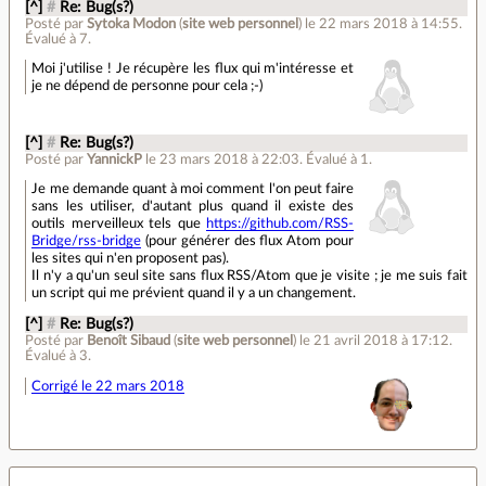
[^]
#
Re: Bug(s?)
Posté par
Sytoka Modon
(
site web personnel
)
le 22 mars 2018 à 14:55
.
Évalué à
7
.
Moi j'utilise ! Je récupère les flux qui m'intéresse et
je ne dépend de personne pour cela ;-)
[^]
#
Re: Bug(s?)
Posté par
YannickP
le 23 mars 2018 à 22:03
.
Évalué à
1
.
Je me demande quant à moi comment l'on peut faire
sans les utiliser, d'autant plus quand il existe des
outils merveilleux tels que
https://github.com/RSS-
Bridge/rss-bridge
(pour générer des flux Atom pour
les sites qui n'en proposent pas).
Il n'y a qu'un seul site sans flux RSS/Atom que je visite ; je me suis fait
un script qui me prévient quand il y a un changement.
[^]
#
Re: Bug(s?)
Posté par
Benoît Sibaud
(
site web personnel
)
le 21 avril 2018 à 17:12
.
Évalué à
3
.
Corrigé le 22 mars 2018