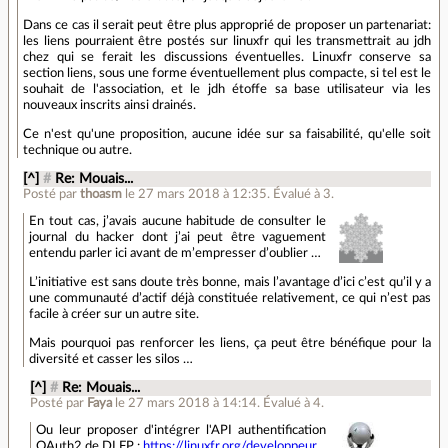
Dans ce cas il serait peut être plus approprié de proposer un partenariat:
les liens pourraient être postés sur linuxfr qui les transmettrait au jdh
chez qui se ferait les discussions éventuelles. Linuxfr conserve sa
section liens, sous une forme éventuellement plus compacte, si tel est le
souhait de l'association, et le jdh étoffe sa base utilisateur via les
nouveaux inscrits ainsi drainés.
Ce n'est qu'une proposition, aucune idée sur sa faisabilité, qu'elle soit
technique ou autre.
[^]
#
Re: Mouais...
Posté par
thoasm
le 27 mars 2018 à 12:35
.
Évalué à
3
.
En tout cas, j’avais aucune habitude de consulter le
journal du hacker dont j’ai peut être vaguement
entendu parler ici avant de m’empresser d’oublier …
L’initiative est sans doute très bonne, mais l’avantage d’ici c’est qu’il y a
une communauté d’actif déjà constituée relativement, ce qui n’est pas
facile à créer sur un autre site.
Mais pourquoi pas renforcer les liens, ça peut être bénéfique pour la
diversité et casser les silos …
[^]
#
Re: Mouais...
Posté par
Faya
le 27 mars 2018 à 14:14
.
Évalué à
4
.
Ou leur proposer d'intégrer l'API authentification
OAuth2 de DLFP :
https://linuxfr.org/developpeur