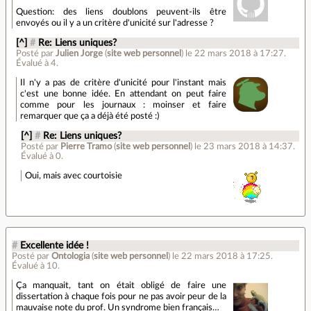
Question: des liens doublons peuvent-ils être
envoyés ou il y a un critère d'unicité sur l'adresse ?
[^]
#
Re: Liens uniques?
Posté par
Julien Jorge
(
site web personnel
)
le 22 mars 2018 à 17:27
.
Évalué à
4
.
Il n'y a pas de critère d'unicité pour l'instant mais
c'est une bonne idée. En attendant on peut faire
comme pour les journaux : moinser et faire
remarquer que ça a déjà été posté :)
[^]
#
Re: Liens uniques?
Posté par
Pierre Tramo
(
site web personnel
)
le 23 mars 2018 à 14:37
.
Évalué à
0
.
Oui, mais avec courtoisie
#
Excellente idée !
Posté par
Ontologia
(
site web personnel
)
le 22 mars 2018 à 17:25
.
Évalué à
10
.
Ça manquait, tant on était obligé de faire une
dissertation à chaque fois pour ne pas avoir peur de la
mauvaise note du prof. Un syndrome bien français…