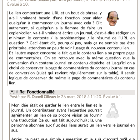
Évalué à
10
.
Le lien comportant une URL et un bout de phrase, y
a-t-il vraiment besoin d'une fonction pour aider
quelqu'un à commencer un journal avec cela ? Dit
autrement, si quelqu'un a la flemme de faire un
copier/coller, va-t-il vraiment écrire un journal, c'est-à-dire rédiger un
minimum le contexte / la problématique / le résumé de l'URL en
question ? Ceci étant dit, pourquoi pas, mais ça ne semble pas être
prioritaire, attendons un peu de voir l'usage du nouveau contenu lien.
Et l'autre aspect concerne le fait que le contenu lien a sa propre page
de commentaires. On se retrouve avec la même question que la
conversion d'un contenu journal en contenu dépêche, et jusqu'ici on a
choisi de conserver la page de commentaires du contenu journal en cas
de conversion (sujet qui revient régulièrement sur la table). Il serait
logique de conserver de même la page de commentaires du contenu
lien.
[^]
#
Re: Fonctionnalité
Posté par
R. Danell Olivaw
le 26 mars 2018 à 11:20
.
Évalué à
1
.
Mon idée était de garder le lien entre le lien et le
journal. Un contributeur ayant l'expertise pourrait
agrémenter un lien de sa propre vision ou fournir
une traduction (ce qui est fait aujourd'hui) ; là, une
personne abonnée aux flux des liens aurait un lien vers le journal en
sus.
Après, ce n'est que simple suggestion et je suis d'accord qu'il y a