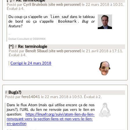
[^]
#
Re: terminologie
Posté par
Cyril Brulebois
(
site web personnel
)
le 22 mars 2018 à 10:31
.
Évalué à
4
.
lien
Du coup ça s'appelle un
sauf dans le tableau
Bookmark
de bord où ça s'appelle
.
Bug or
feature?
Debian Consultant @ DEBAMAX
[^]
#
Re: terminologie
Posté par
Benoît Sibaud
(
site web personnel
)
le 21 avril 2018 à 17:11
.
Évalué à
4
.
Corrigé le 24 mars 2018
#
Bug(s?)
Posté par
fero14041
le 22 mars 2018 à 10:53
.
Évalué à
2
.
Dans le flux Atom (mais qui utilise encore ça de nos
jours?), l'URL du lien ne renvoie pas vers le lien en
question:
https://linuxfr.org/suivi/atom-lien-du-lien-
renvoyant-vers-la-section-liens-et-non-vers-le-lien-
en-question