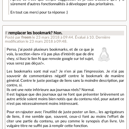
sûrement d'autres fonctionnalités à développer plus prioritaires.
En tout cas merci pour ta réponse :)
#
remplacer les bookmark? Non.
Posté par
freem
le 23 mars 2018 à 09:44
.
Évalué à
10
.
Dernière
modification le 23 mars 2018 à 09:48.
Perso, j'ai posté plusieurs bookmarks, et de ce que je
vois, la section «lien» n'à pas plus d'intérêt que de dire
«hey, si lisez le lien N que renvoie google sur tel sujet,
vous serez pas déçus!».
Les bookmarks sont mal vus? Je n'en ai pas l'impression. Je n'ai pas
souvenir de commentaires négatif contre le bookmark de manière
général. Contre le juste postage de liens sans la moindre description, par
contre, si.
Ils ont une note inférieure aux journaux réels? Normal.
Il est logique que des journaux qui ne font que présenter brièvement un
autre article soient moins bien notés que du contenu réel, pour autant ce
n'est pas nécessairement moins intéressant.
Pour en rajouter avec l'inutilité de juste poster un lien… les agrégateurs
de liens, il me semble que, souvent, ceux-ci font au moins l'effort de
citer une partie du contenu, un peu comme le synopsis d'un livre. Un
vulgaire titre ne suffit pas à remplir cette fonction.