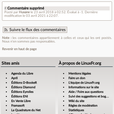
#
Commentaire supprimé
Posté par
Huxane
le 23 avril 2018 à 02:52
.
Évalué à
-1
.
Dernière
modification le 03 avril 2021 à 22:07.
Suivre le flux des commentaires
Note :
les commentaires appartiennent à celles et ceux qui les ont postés.
Nous n’en sommes pas responsables.
Revenir en haut de page
Sites amis
À propos de LinuxFr.org
Agenda du Libre
Mentions légales
April
Faire un don
Éditions D-BookeR
L’équipe de LinuxFr.org
Éditions Diamond
Informations sur le site
Éditions Eyrolles
Aide / Foire aux questions
Éditions ENI
Suivi des suggestions et bogues
En Vente Libre
Wiki du site
Framasoft
Règles de modération
La Quadrature du Net
Statistiques