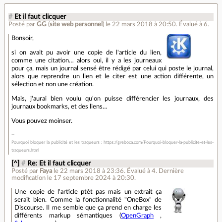
#
Et il faut clicquer
Posté par
GG
(
site web personnel
)
le 22 mars 2018 à 20:50
.
Évalué à
6
.
Bonsoir,
si on avait pu avoir une copie de l'article du lien,
comme une citation… alors oui, il y a les journeaux
pour ça, mais un journal sensé être rédigé par celui qui poste le journal,
alors que reprendre un lien et le citer est une action différente, un
sélection et non une création.
Mais, j'aurai bien voulu qu'on puisse différencier les journaux, des
journaux bookmarks, et des liens…
Vous pouvez moinser.
Pourquoi bloquer la publicité et les traqueurs : https://greboca.com/Pourquoi-bloquer-la-publicite-et-les-
traqueurs.html
[^]
#
Re: Et il faut clicquer
Posté par
Faya
le 22 mars 2018 à 23:36
.
Évalué à
4
.
Dernière
modification le 17 septembre 2024 à 20:30.
Une copie de l'article ptêt pas mais un extrait ça
serait bien. Comme la fonctionnalité "OneBox" de
Discourse. Il me semble que ça prend en charge les
différents markup sémantiques (
OpenGraph
,