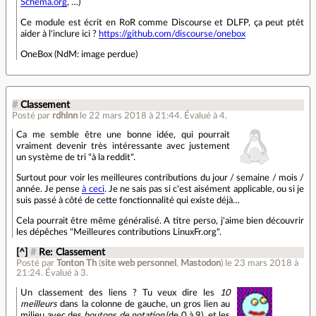
Schema.org
, …)
Ce module est écrit en RoR comme Discourse et DLFP, ça peut ptêt
aider à l'inclure ici ?
https://github.com/discourse/onebox
OneBox (NdM: image perdue)
#
Classement
Posté par
rdhlnn
le 22 mars 2018 à 21:44
.
Évalué à
4
.
Ca me semble être une bonne idée, qui pourrait
vraiment devenir très intéressante avec justement
un système de tri "à la reddit".
Surtout pour voir les meilleures contributions du jour / semaine / mois /
année. Je pense
à ceci
. Je ne sais pas si c'est aisément applicable, ou si je
suis passé à côté de cette fonctionnalité qui existe déjà…
Cela pourrait être même généralisé. A titre perso, j'aime bien découvrir
les dépêches "Meilleures contributions LinuxFr.org".
[^]
#
Re: Classement
Posté par
Tonton Th
(
site web personnel
,
Mastodon
)
le 23 mars 2018 à
21:24
.
Évalué à
3
.
Un classement des liens ? Tu veux dire les
10
meilleurs
dans la colonne de gauche, un gros lien au
milieu avec des
boutons de notation
(de 0 à 9), et les