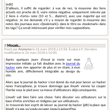
[edit]
D'ailleurs, il suffit de regarder: à vue de nez, la moyenne des liens
actuels est proche de 0, voire même négative, uniquement relevée par
2 liens à «forte» note (10 et 5… diantre!), avec une majorité qui est
négative. Je me demande s'il y a moyen de regarder la moyenne des
notes des journaux avec «[bookmark]» dans le titre ou «bookmark» dans
les tags? Ça serait intéressant pour vérifier mes suppositions.
#
Mouais...
Posté par
Anonyme
le 26 mars 2018 à 15:58
.
Évalué à
9
.
Dernière
modification le 26 mars 2018 à 16:00.
Après quelques jours d'essai je reste sur mon
impression initiale: ça fait doublon avec le
journal du
hacker
sans rien apporter de plus et en étant, à mon
humble avis, difficilement intégrable au design du
site.
Alors que le journal du hacker s'est donné du mal pour lancer un hacker
news francophone, je trouve dommage que linuxfr vienne lui couper
l'herbe sous le pied avec sa masse d'utilisateurs déjà conséquente.
Linuxfr sait bien faire une chose: faire discuter ses utilisateurs sur la
base d'infos enrichies et rédigées par ses utilisateurs.
Je trouverais bon esprit de laisser au journal du hacker (jdh) la place que
linuxfr n'a pas su/voulu occuper jusqu'à aujourd'hui.