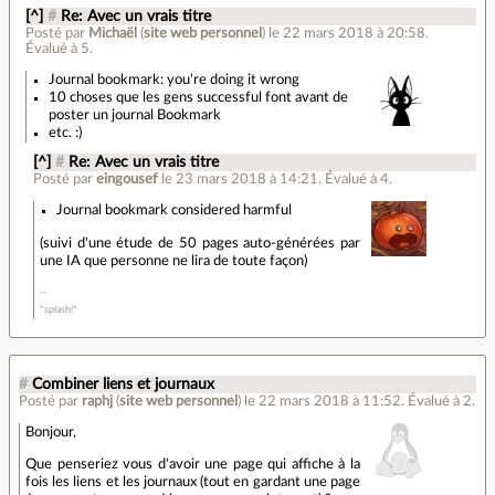
[^]
#
Re: Avec un vrais titre
Posté par
Michaël
(
site web personnel
)
le 22 mars 2018 à 20:58
.
Évalué à
5
.
Journal bookmark: you're doing it wrong
10 choses que les gens successful font avant de
poster un journal Bookmark
etc. :)
[^]
#
Re: Avec un vrais titre
Posté par
eingousef
le 23 mars 2018 à 14:21
.
Évalué à
4
.
Journal bookmark considered harmful
(suivi d'une étude de 50 pages auto-générées par
une IA que personne ne lira de toute façon)
*splash!*
#
Combiner liens et journaux
Posté par
raphj
(
site web personnel
)
le 22 mars 2018 à 11:52
.
Évalué à
2
.
Bonjour,
Que penseriez vous d'avoir une page qui affiche à la
fois les liens et les journaux (tout en gardant une page