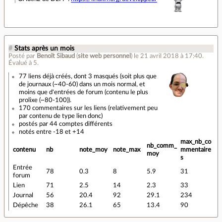
#
Stats après un mois
Posté par
Benoît Sibaud
(
site web personnel
)
le 21 avril 2018 à 17:40
.
Évalué à
5
.
77 liens déjà créés, dont 3 masqués (soit plus que
de journaux (~40-60) dans un mois normal, et
moins que d'entrées de forum (contenu le plus
prolixe (~80-100)).
170 commentaires sur les liens (relativement peu
par contenu de type lien donc)
postés par 44 comptes différents
notés entre -18 et +14
max_nb_co
nb_comm_
contenu
nb
note_moy
note_max
mmentaire
moy
s
Entrée
78
0.3
8
5.9
31
forum
Lien
71
2.5
14
2.3
33
Journal
56
20.4
92
29.1
234
Dépêche
38
26.1
65
13.4
90