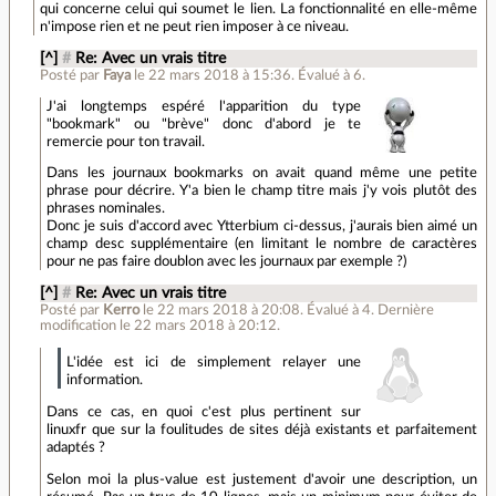
qui concerne celui qui soumet le lien. La fonctionnalité en elle-même
n'impose rien et ne peut rien imposer à ce niveau.
[^]
#
Re: Avec un vrais titre
Posté par
Faya
le 22 mars 2018 à 15:36
.
Évalué à
6
.
J'ai longtemps espéré l'apparition du type
"bookmark" ou "brève" donc d'abord je te
remercie pour ton travail.
Dans les journaux bookmarks on avait quand même une petite
phrase pour décrire. Y'a bien le champ titre mais j'y vois plutôt des
phrases nominales.
Donc je suis d'accord avec Ytterbium ci-dessus, j'aurais bien aimé un
champ desc supplémentaire (en limitant le nombre de caractères
pour ne pas faire doublon avec les journaux par exemple ?)
[^]
#
Re: Avec un vrais titre
Posté par
Kerro
le 22 mars 2018 à 20:08
.
Évalué à
4
.
Dernière
modification le 22 mars 2018 à 20:12.
L'idée est ici de simplement relayer une
information.
Dans ce cas, en quoi c'est plus pertinent sur
linuxfr que sur la foulitudes de sites déjà existants et parfaitement
adaptés ?
Selon moi la plus-value est justement d'avoir une description, un