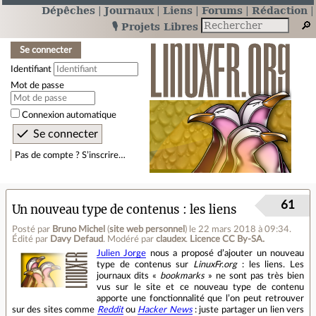
Dépêches
Journaux
Liens
Forums
Rédaction
🎙️ Projets Libres
Se connecter
Identifiant
Mot de passe
Connexion automatique
Pas de compte ? S’inscrire…
61
Un nouveau type de contenus : les liens
Posté par
Bruno Michel
(
site web personnel
)
le 22 mars 2018 à 09:34
.
Édité par
Davy Defaud
.
Modéré par
claudex
.
Licence CC By‑SA.
Julien Jorge
nous a proposé d’ajouter un nouveau
type de contenus sur
LinuxFr.org
: les liens. Les
journaux dits «
bookmarks
» ne sont pas très bien
vus sur le site et ce nouveau type de contenu
apporte une fonctionnalité que l’on peut retrouver
sur des sites comme
Reddit
ou
Hacker News
: juste partager un lien vers