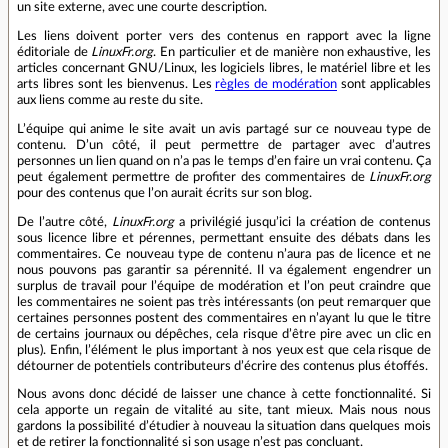
un site externe, avec une courte description.
Les liens doivent porter vers des contenus en rapport avec la ligne
éditoriale de
LinuxFr.org
. En particulier et de manière non exhaustive, les
articles concernant GNU/Linux, les logiciels libres, le matériel libre et les
arts libres sont les bienvenus. Les
règles de modération
sont applicables
aux liens comme au reste du site.
L’équipe qui anime le site avait un avis partagé sur ce nouveau type de
contenu. D’un côté, il peut permettre de partager avec d’autres
personnes un lien quand on n’a pas le temps d’en faire un vrai contenu. Ça
peut également permettre de profiter des commentaires de
LinuxFr.org
pour des contenus que l’on aurait écrits sur son blog.
De l’autre côté,
LinuxFr.org
a privilégié jusqu’ici la création de contenus
sous licence libre et pérennes, permettant ensuite des débats dans les
commentaires. Ce nouveau type de contenu n’aura pas de licence et ne
nous pouvons pas garantir sa pérennité. Il va également engendrer un
surplus de travail pour l’équipe de modération et l’on peut craindre que
les commentaires ne soient pas très intéressants (on peut remarquer que
certaines personnes postent des commentaires en n’ayant lu que le titre
de certains journaux ou dépêches, cela risque d’être pire avec un clic en
plus). Enfin, l’élément le plus important à nos yeux est que cela risque de
détourner de potentiels contributeurs d’écrire des contenus plus étoffés.
Nous avons donc décidé de laisser une chance à cette fonctionnalité. Si
cela apporte un regain de vitalité au site, tant mieux. Mais nous nous
gardons la possibilité d’étudier à nouveau la situation dans quelques mois
et de retirer la fonctionnalité si son usage n’est pas concluant.