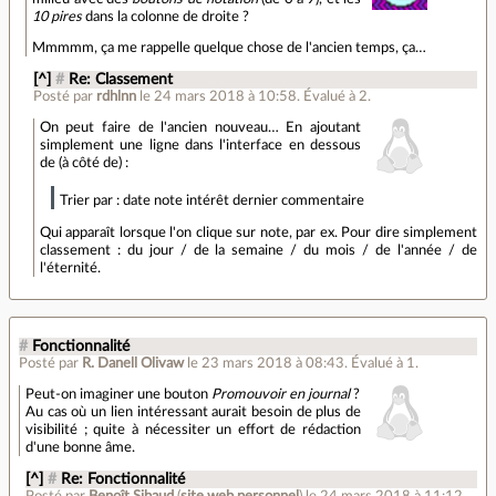
10 pires
dans la colonne de droite ?
Mmmmm, ça me rappelle quelque chose de l'ancien temps, ça…
[^]
#
Re: Classement
Posté par
rdhlnn
le 24 mars 2018 à 10:58
.
Évalué à
2
.
On peut faire de l'ancien nouveau… En ajoutant
simplement une ligne dans l'interface en dessous
de (à côté de) :
Trier par : date note intérêt dernier commentaire
Qui apparaît lorsque l'on clique sur note, par ex. Pour dire simplement
classement : du jour / de la semaine / du mois / de l'année / de
l'éternité.
#
Fonctionnalité
Posté par
R. Danell Olivaw
le 23 mars 2018 à 08:43
.
Évalué à
1
.
Peut-on imaginer une bouton
Promouvoir en journal
?
Au cas où un lien intéressant aurait besoin de plus de
visibilité ; quite à nécessiter un effort de rédaction
d'une bonne âme.
[^]
#
Re: Fonctionnalité
Posté par
Benoît Sibaud
(
site web personnel
)
le 24 mars 2018 à 11:12
.