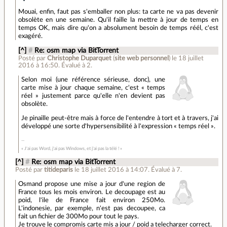
Mouai, enfin, faut pas s'emballer non plus: ta carte ne va pas devenir
obsolète en une semaine. Qu'il faille la mettre à jour de temps en
temps OK, mais dire qu'on a absolument besoin de temps réél, c'est
exagéré.
[^]
#
Re: osm map via BitTorrent
Posté par
Christophe Duparquet
(
site web personnel
)
le 18 juillet
2016 à 16:50
.
Évalué à
2
.
Selon moi (une référence sérieuse, donc), une
carte mise à jour chaque semaine, c'est « temps
réel » justement parce qu'elle n'en devient pas
obsolète.
Je pinaille peut-être mais à force de l'entendre à tort et à travers, j'ai
développé une sorte d'hypersensibilité à l'expression « temps réel ».
« J'ai pas Word, j'ai pas Windows, et j'ai pas la télé ! »
[^]
#
Re: osm map via BitTorrent
Posté par
titideparis
le 18 juillet 2016 à 14:07
.
Évalué à
7
.
Osmand propose une mise a jour d'une region de
France tous les mois environ. Le decoupage est au
poid, l'ile de France fait environ 250Mo.
L'indonesie, par exemple, n'est pas decoupee, ca
fait un fichier de 300Mo pour tout le pays.
Je trouve le compromis carte mis a jour / poid a telecharger correct.