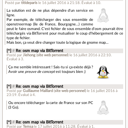
Posté par
titideparis
le 16 juillet 2016 à 21:18
.
Évalué à
10
.
La solution est de ne plus dépendre d'un service en
ligne.
Par exemple, de télécharger des sous ensemble de
openstreermap (île de France, Bourgogne…) comme
peut le faire osmand. C'est fichier de sous ensemble d'osm pourrait être
téléchargés via BitTorrent pour mutualiser le coup d'hébergement de ce
type de fichier.
Mais bon, ça veut dire changer toute la logique de gnome map…
[^]
#
Re: osm map via BitTorrent
Posté par
Jiehong
(
site web personnel
)
le 16 juillet 2016 à 22:10
.
Évalué à
3
.
Ça me semble intéressant ! Sais-tu si ça existe déjà ?
Avoir une
preuve de concept
est toujours bien ;)
[^]
#
Re: osm map via BitTorrent
Posté par
Guillaume Maillard
(
site web personnel
)
le 16 juillet 2016 à
23:19
.
Évalué à
4
.
Ou encore télécharger la carte de France sur son PC
(3 Go).
[^]
#
Re: osm map via BitTorrent
Posté par
Temsa
le 17 juillet 2016 à 11:28
.
Évalué à
1
.