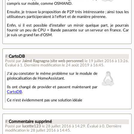
compris sur mobile, comme OSMAND.
Ensuite, je trouve la proposition de P2P très intéressante ; ainsi tous les
utilisateurs participeraient à l'effort et de manière pérenne.
Enfin, si il est possible d'installer un miroir quelque part, je pourrais
fournir un peu de CPU + Bande passante sur un serveur en France. Car
je suis un grand fan d'OSM.
#
CartoDB
Posté par
Jaimé Ragnagna
(
site web personnel
)
le 19 juillet 2016 à 13:26
.
Évalué à
1
.
Dernière modification le 24 août 2019 à 16:45.
J'ai pu constater le même problème sur le module de
géolocalisation de HomeAssistant.
Ils ont changé de provider et passent maintenant par
CartoDB
.
Ce n'est évidemment pas une solution idéale
#
Commentaire supprimé
Posté par
lucette123
le 28 juillet 2016 à 14:29
.
Évalué à
0
.
Dernière
modification le 28 juillet 2016 à 14:45.