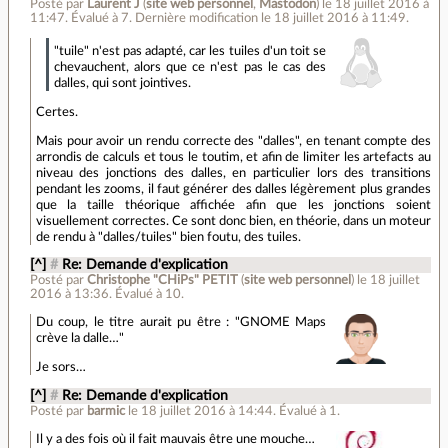
Posté par
Laurent J
(
site web personnel
,
Mastodon
)
le 18 juillet 2016 à
11:47
.
Évalué à
7
.
Dernière modification le 18 juillet 2016 à 11:49.
"tuile" n'est pas adapté, car les tuiles d'un toit se
chevauchent, alors que ce n'est pas le cas des
dalles, qui sont jointives.
Certes.
Mais pour avoir un rendu correcte des "dalles", en tenant compte des
arrondis de calculs et tous le toutim, et afin de limiter les artefacts au
niveau des jonctions des dalles, en particulier lors des transitions
pendant les zooms, il faut générer des dalles légèrement plus grandes
que la taille théorique affichée afin que les jonctions soient
visuellement correctes. Ce sont donc bien, en théorie, dans un moteur
de rendu à "dalles/tuiles" bien foutu, des tuiles.
[^]
#
Re: Demande d'explication
Posté par
Christophe "CHiPs" PETIT
(
site web personnel
)
le 18 juillet
2016 à 13:36
.
Évalué à
10
.
Du coup, le titre aurait pu être : "GNOME Maps
crève la dalle…"
Je sors…
[^]
#
Re: Demande d'explication
Posté par
barmic
le 18 juillet 2016 à 14:44
.
Évalué à
1
.
Il y a des fois où il fait mauvais être une mouche…