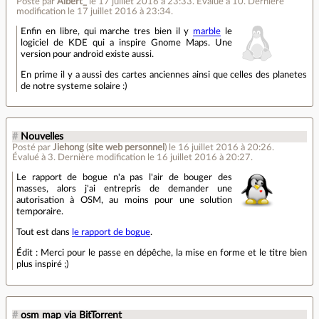
Posté par
Albert_
le 17 juillet 2016 à 23:33
.
Évalué à
10
.
Dernière
modification le 17 juillet 2016 à 23:34.
Enfin en libre, qui marche tres bien il y
marble
le
logiciel de KDE qui a inspire Gnome Maps. Une
version pour android existe aussi.
En prime il y a aussi des cartes anciennes ainsi que celles des planetes
de notre systeme solaire :)
#
Nouvelles
Posté par
Jiehong
(
site web personnel
)
le 16 juillet 2016 à 20:26
.
Évalué à
3
.
Dernière modification le 16 juillet 2016 à 20:27.
Le rapport de bogue n'a pas l'air de bouger des
masses, alors j'ai entrepris de demander une
autorisation à OSM, au moins pour une solution
temporaire.
Tout est dans
le rapport de bogue
.
Édit : Merci pour le passe en dépêche, la mise en forme et le titre bien
plus inspiré ;)
#
osm map via BitTorrent