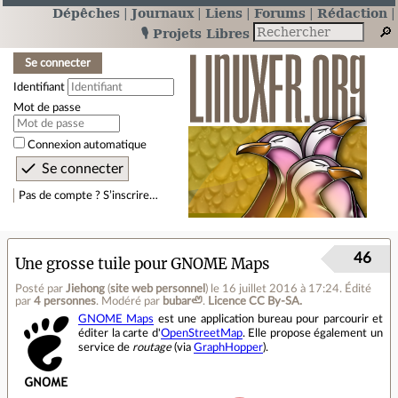
Dépêches
Journaux
Liens
Forums
Rédaction
🎙️ Projets Libres
Se connecter
Identifiant
Mot de passe
Connexion automatique
Pas de compte ? S’inscrire…
46
Une grosse tuile pour GNOME Maps
Posté par
Jiehong
(
site web personnel
)
le 16 juillet 2016 à 17:24
.
Édité
par
4 personnes
.
Modéré par
bubar🦥
.
Licence CC By‑SA.
GNOME Maps
est une application bureau pour parcourir et
éditer la carte d'
OpenStreetMap
. Elle propose également un
service de
routage
(via
GraphHopper
).