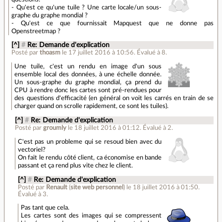
- Qu'est ce qu'une tuile ? Une carte locale/un sous-
graphe du graphe mondial ?
- Qu'est ce que fournissait Mapquest que ne donne pas
Openstreetmap ?
[^]
#
Re: Demande d'explication
Posté par
thoasm
le 17 juillet 2016 à 10:56
.
Évalué à
8
.
Une tuile, c'est un rendu en image d'un sous
ensemble local des données, à une échelle donnée.
Un sous-graphe du graphe mondial, ça prend du
CPU à rendre donc les cartes sont pré-rendues pour
des questions d'efficacité (en général on voit les carrés en train de se
charger quand on scrolle rapidement, ce sont les tuiles).
[^]
#
Re: Demande d'explication
Posté par
groumly
le 18 juillet 2016 à 01:12
.
Évalué à
2
.
C'est pas un probleme qui se resoud bien avec du
vectoriel?
On fait le rendu côté client, ca économise en bande
passant et ça rend plus vite chez le client.
[^]
#
Re: Demande d'explication
Posté par
Renault
(
site web personnel
)
le 18 juillet 2016 à 01:50
.
Évalué à
3
.
Pas tant que cela.
Les cartes sont des images qui se compressent