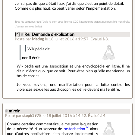
Je n'ai pas dis que c'était faux, j'ai dis que c'est un point de détail.
Comme dis plus haut, ça peut varier selon l'implémentation.
Tous les contenus que j'écris ici sont sous licence CC0 (j'abandonne autant que possible mes droits
d'auteur sur mes écrits)
[^]
#
Re: Demande d'explication
Posté par
Maclag
le 18 juillet 2016 à 19:57
.
Évalué à
3
.
Wikipédia dit
non il écrit
Wikipédia est une association et une encyclopédie en ligne. Il ne
dit ni n'écrit quoi que ce soit. Peut-être bien qu'elle mentionne un
tas de choses.
Je vous reviens, une manifestation pour la lutte contre les
violences sexuelles aux drosophiles défile devant ma fenêtre.
#
miroir
Posté par
steph1978
le 18 juillet 2016 à 14:52
.
Évalué à
4
.
Comme certaine commentaire, je me pose la question
de la nécessité d'un serveur de
rasterisation
alors
que d'autres applications s'en charge localement, y