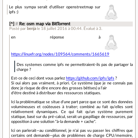
Le plus sympa serait d'utiliser openstreetmap sur
ipfs :)
[^]
#
Re: osm map via BitTorrent
Posté par
benja
le 18 juillet 2016 à 00:44
.
Évalué à
3
.
en réponse à
https://linuxfr.org/nodes/109564/comments/1665619
Des systemes comme ipfs ne permettraient-ils pas de partager la
charge ?
Est-ce de ceci dont vous parlez
https://github.com/ipfs/ipfs
?
Si oui alors pas vraiment, à priori. Ce système (que je ne connais pas
donc je risque de dire encore des grosses bêtises) a l'air
d'être destiné à distribuer des ressources statiques.
Ici la problématique se situe d'une part parce que ce sont des données
volumineuses et coûteuses à traiter; combiné au fait qu'elles sont
relativement dynamiques. Ce qui fait qu'un système purement
statique, basé sur du pré-calcul, serait un gaspillage de ressources, par
opposition à une solution "à-la demande + cache".
Ici on parlerait—au conditionnel, je n'ai pas vu passer les chiffres que
certains ont demandé—plus de problèmes de charge CPU/memoire,