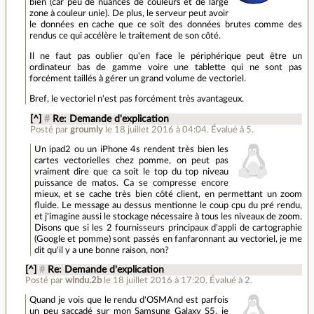
bien (car peu de nuances de couleurs et de large
zone à couleur unie). De plus, le serveur peut avoir
le données en cache que ce soit des données brutes comme des
rendus ce qui accélère le traitement de son côté.
Il ne faut pas oublier qu'en face le périphérique peut être un
ordinateur bas de gamme voire une tablette qui ne sont pas
forcément taillés à gérer un grand volume de vectoriel.
Bref, le vectoriel n'est pas forcément très avantageux.
[^]
#
Re: Demande d'explication
Posté par
groumly
le 18 juillet 2016 à 04:04
.
Évalué à
5
.
Un ipad2 ou un iPhone 4s rendent très bien les
cartes vectorielles chez pomme, on peut pas
vraiment dire que ca soit le top du top niveau
puissance de matos. Ca se compresse encore
mieux, et se cache très bien côté client, en permettant un zoom
fluide. Le message au dessus mentionne le coup cpu du pré rendu,
et j'imagine aussi le stockage nécessaire à tous les niveaux de zoom.
Disons que si les 2 fournisseurs principaux d'appli de cartographie
(Google et pomme) sont passés en fanfaronnant au vectoriel, je me
dit qu'il y a une bonne raison, non?
[^]
#
Re: Demande d'explication
Posté par
windu.2b
le 18 juillet 2016 à 17:20
.
Évalué à
2
.
Quand je vois que le rendu d'OSMAnd est parfois
un peu saccadé sur mon Samsung Galaxy S5, je