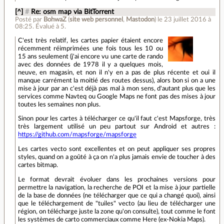
[^]
#
Re: osm map via BitTorrent
Posté par
BohwaZ
(
site web personnel
,
Mastodon
)
le 23 juillet 2016 à
08:25
.
Évalué à
5
.
C'est très relatif, les cartes papier étaient encore
récemment réimprimées une fois tous les 10 ou
15 ans seulement (j'ai encore vu une carte de rando
avec des données de 1978 il y a quelques mois,
neuve, en magasin, et non il n'y en a pas de plus récente et oui il
manque carrément la moitié des routes dessus), alors bon si on a une
mise à jour par an c'est déjà pas mal à mon sens, d'autant plus que les
services comme Navteq ou Google Maps ne font pas des mises à jour
toutes les semaines non plus.
Sinon pour les cartes à télécharger ce qu'il faut c'est Mapsforge, très
très largement utilisé un peu partout sur Android et autres :
https://github.com/mapsforge/mapsforge
Les cartes vecto sont excellentes et on peut appliquer ses propres
styles, quand on a goûté à ça on n'a plus jamais envie de toucher à des
cartes bitmap.
Le format devrait évoluer dans les prochaines versions pour
permettre la navigation, la recherche de POI et la mise à jour partielle
de la base de données (ne télécharger que ce qui a changé quoi), ainsi
que le téléchargement de "tuiles" vecto (au lieu de télécharger une
région, on télécharge juste la zone qu'on consulte), tout comme le font
les systèmes de carto commerciaux comme Here (ex-Nokia Maps).