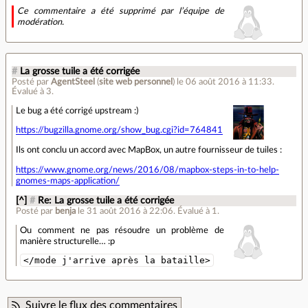
Ce commentaire a été supprimé par l’équipe de
modération.
#
La grosse tuile a été corrigée
Posté par
AgentSteel
(
site web personnel
)
le 06 août 2016 à 11:33
.
Évalué à
3
.
Le bug a été corrigé upstream :)
https://bugzilla.gnome.org/show_bug.cgi?id=764841
Ils ont conclu un accord avec MapBox, un autre fournisseur de tuiles :
https://www.gnome.org/news/2016/08/mapbox-steps-in-to-help-
gnomes-maps-application/
[^]
#
Re: La grosse tuile a été corrigée
Posté par
benja
le 31 août 2016 à 22:06
.
Évalué à
1
.
Ou comment ne pas résoudre un problème de
manière structurelle… :p
</mode j'arrive après la bataille>
Suivre le flux des commentaires