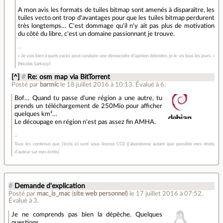
A mon avis les formats de tuiles bitmap sont amenés à disparaître, les
tuiles vecto ont trop d'avantages pour que les tuiles bitmap perdurent
très longtemps… C'est dommage qu'il n'y ait pas plus de motivation
du côté du libre, c'est un domaine passionnant je trouve.
« Je vois bien à quels excès peut conduire une démocratie d'opinion débridée, je le vis tous les jours. »
(Nicolas Sarkozy)
[^]
#
Re: osm map via BitTorrent
Posté par
barmic
le 18 juillet 2016 à 10:13
.
Évalué à
6
.
Bof… Quand tu passe d'une région a une autre, tu
prends un téléchargement de 250Mio pour afficher
quelques km²…
Le découpage en région n'est pas assez fin AMHA.
Tous les contenus que j'écris ici sont sous licence CC0 (j'abandonne autant que possible mes droits
d'auteur sur mes écrits)
#
Demande d'explication
Posté par
mac_is_mac
(
site web personnel
)
le 17 juillet 2016 à 07:52
.
Évalué à
3
.
Je ne comprends pas bien la dépêche. Quelques
questions.