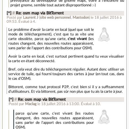
prévoyance au developpeur de gnome maps, voire à l'encontre du
projet gnome, semble tout autant disproportionné :-)
[^]
#
Re: osm map via BitTorrent
Posté par
Laurent J
(
site web personnel
,
Mastodon
)
le 18 juillet 2016 à
09:53
.
Évalué à
4
.
Le problème d'avoir la carte en local (quel que soit le
mode de téléchargement), c'est que tu as vite une
carte obsolète, parce qu'une carte,
c'est vivant
(les
routes changent, des nouvelles routes apparaissent,
sans parler de l'apport des contributions pour OSM).
Avoir la carte en local, c'est surtout pertinent quand tu veux visualiser
la carte en étant déconnecté.
Bref, cela veut dire du téléchargement régulier. Autant donc utiliser un
service de tuile, qui fourni toujours des cartes à jour (en tout cas, dans
le cas d'OSM).
Bittorent, comme tout protocol P2P, c'est bien si il y a suffisamment
d'utilisateurs. Et via bittorent, pas sûr non plus que tu ais la carte à jour.
[^]
#
Re: osm map via BitTorrent
Posté par
Maclag
le 18 juillet 2016 à 13:00
.
Évalué à
10
.
parce qu'une carte, c'est vivant (les routes
changent, des nouvelles routes apparaissent,
sans parler de l'apport des contributions pour
OSM).