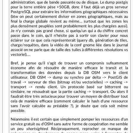
administration, que de bande passante ou de disque. Le dump postgis
pour la terre entière pèse +50GB, donc il faut déjà un gros serveur
PostgreSQL pour extraire les informations géographiques nécessaires
(btw on peut certainement diviser en zones géographiques, mais au
final la charge globale revient au même… surtout que les zones les
plus densément peuplées sont probablement les plus chargées aussi).
Je n'y connais pas grand chose, si quelqu'un qui a du chiffre concret
passe dans le coin, qu'il n'hésite pas à sortir son clavier pour nous
éclairer sur ce que cela représenterait (query db, génération de tiles,
charge/requêtes, dans la vidéo de la conf gnome liée dans le journal
associé on ne parle que de taille des tuiles à différentes résolutions vs
vectoriel)….
Bref, je pense qu'il s'agit de trouver un compromis sufisamment
économe afin de résoudre de manière efficace le transit et la
transformation des données depuis la DB OSM vers le client
utilisateur. DB OSM -> dump ou synchro par delta -> PostGIS de
travail -> serveur de tiles (bitmap et/ou vectorielles) -> caching ->
transport -> rendu client. Un protocole basé sur bittorrent ou
similaire, ne résoudrait que la partie caching -> transport. Ou alors il
faudrait être très astucieux pour trouver un moyen de distribuer tout
cela de manière efficace (comment calculer le hash d'une ressource
sans l'avoir calculée au préalable ?), je doute que cela soit même
possible.
Néanmoins il est certain que simplement pomper les ressources d'un
service gratuit ou d'OSM sans autre forme de coopération me semble
un peu
shortsighted
. Réciproquement, reprocher ce manque de