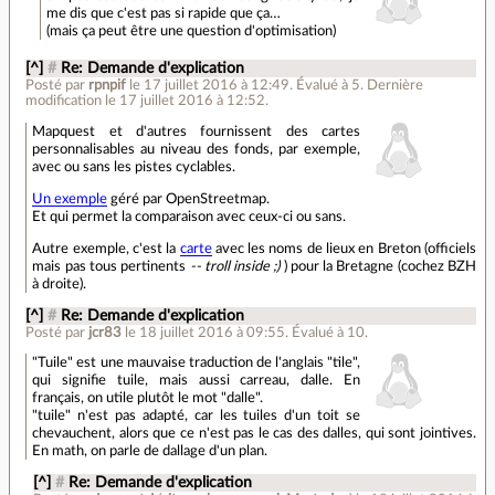
me dis que c'est pas si rapide que ça…
(mais ça peut être une question d'optimisation)
[^]
#
Re: Demande d'explication
Posté par
rpnpif
le 17 juillet 2016 à 12:49
.
Évalué à
5
.
Dernière
modification le 17 juillet 2016 à 12:52.
Mapquest et d'autres fournissent des cartes
personnalisables au niveau des fonds, par exemple,
avec ou sans les pistes cyclables.
Un exemple
géré par OpenStreetmap.
Et qui permet la comparaison avec ceux-ci ou sans.
Autre exemple, c'est la
carte
avec les noms de lieux en Breton (officiels
mais pas tous pertinents
-- troll inside ;)
) pour la Bretagne (cochez BZH
à droite).
[^]
#
Re: Demande d'explication
Posté par
jcr83
le 18 juillet 2016 à 09:55
.
Évalué à
10
.
"Tuile" est une mauvaise traduction de l'anglais "tile",
qui signifie tuile, mais aussi carreau, dalle. En
français, on utile plutôt le mot "dalle".
"tuile" n'est pas adapté, car les tuiles d'un toit se
chevauchent, alors que ce n'est pas le cas des dalles, qui sont jointives.
En math, on parle de dallage d'un plan.
[^]
#
Re: Demande d'explication