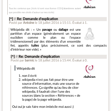
Tous les contenus que j'écris ici sont sous licence CC0 (j'abandonne autant
que possible mes droits d'auteur sur mes écrits)
[^]
#
Re: Demande d'explication
Posté par
Antoine
le 18 juillet 2016 à 15:11
.
Évalué à
1
.
Wikipédia dit : « Un
pavage
ou
dallage
est une
partition d’un espace (généralement un espace
euclidien comme le plan ou l’espace
tridimensionnel) par des éléments d'un ensemble
fini, appelés
tuiles
(plus précisément, ce sont des compacts
d’intérieur non vide). »
[^]
#
Re: Demande d'explication
Posté par
barmic
le 18 juillet 2016 à 15:44
.
Évalué à
0
.
Wikipédia dit
non il écrit
wikipedia n'est pas fait pour être une
source d'information, mais une source de
références. Ça signifie qu'au lieu de citer
wikipedia, il faudrait citer l'une des
sources (dans la section « Références » de
la page) de la page wikipedia.
Oui oui je sais faire mon imbécile moi aussi ;)