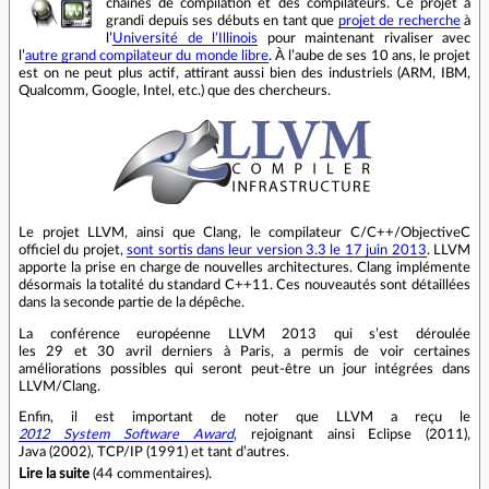
chaînes de compilation et des compilateurs. Ce projet a
grandi depuis ses débuts en tant que
projet de recherche
à
l’
Université de l’Illinois
pour maintenant rivaliser avec
l’
autre grand compilateur du monde libre
. À l’aube de ses 10 ans, le projet
est on ne peut plus actif, attirant aussi bien des industriels (ARM, IBM,
Qualcomm, Google, Intel, etc.) que des chercheurs.
Le projet LLVM, ainsi que Clang, le compilateur C/C++/ObjectiveC
officiel du projet,
sont sortis dans leur version 3.3 le 17 juin 2013
. LLVM
apporte la prise en charge de nouvelles architectures. Clang implémente
désormais la totalité du standard C++11. Ces nouveautés sont détaillées
dans la seconde partie de la dépêche.
La conférence européenne LLVM 2013 qui s’est déroulée
les 29 et 30 avril derniers à Paris, a permis de voir certaines
améliorations possibles qui seront peut‐être un jour intégrées dans
LLVM/Clang.
Enfin, il est important de noter que LLVM a reçu le
2012 System Software Award
, rejoignant ainsi Eclipse (2011),
Java (2002), TCP/IP (1991) et tant d’autres.
Lire la suite
(
44 commentaires
).