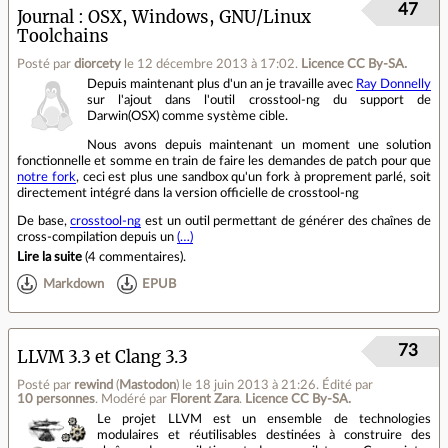
47
Journal
OSX, Windows, GNU/Linux
Toolchains
Posté par
diorcety
le 12 décembre 2013 à 17:02
.
Licence CC By‑SA.
Depuis maintenant plus d'un an je travaille avec
Ray Donnelly
sur l'ajout dans l'outil crosstool-ng du support de
Darwin(OSX) comme système cible.
Nous avons depuis maintenant un moment une solution
fonctionnelle et somme en train de faire les demandes de patch pour que
notre fork
, ceci est plus une sandbox qu'un fork à proprement parlé, soit
directement intégré dans la version officielle de crosstool-ng
De base,
crosstool-ng
est un outil permettant de générer des chaînes de
cross-compilation depuis un
(…)
Lire la suite
(
4 commentaires
).
Markdown
EPUB
73
LLVM 3.3 et Clang 3.3
Posté par
rewind
(
Mastodon
)
le 18 juin 2013 à 21:26
.
Édité par
10 personnes
.
Modéré par
Florent Zara
.
Licence CC By‑SA.
Le projet LLVM est un ensemble de technologies
modulaires et réutilisables destinées à construire des