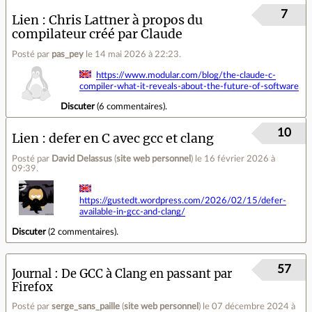
7
Lien
Chris Lattner à propos du
compilateur créé par Claude
Posté par
pas_pey
le 14 mai 2026 à 22:23
.
https://www.modular.com/blog/the-claude-c-
compiler-what-it-reveals-about-the-future-of-software
Discuter
(
6 commentaires
).
10
Lien
defer en C avec gcc et clang
Posté par
David Delassus
(
site web personnel
)
le 16 février 2026 à
09:39
.
https://gustedt.wordpress.com/2026/02/15/defer-
available-in-gcc-and-clang/
Discuter
(
2 commentaires
).
57
Journal
De GCC à Clang en passant par
Firefox
Posté par
serge_sans_paille
(
site web personnel
)
le 07 décembre 2024 à