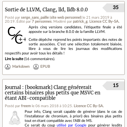
35
Sortie de LLVM, Clang, lld, lldb 8.0.0
Posté par
serge_sans_paille
(
site web personnel
)
le 21 mars 2019 à
20:19
.
Édité par
7 personnes
.
Modéré par
patrick_g
.
Licence CC By‑SA.
Après cinq versions candidates, l’étiquette finale a été
apposée sur la branche 8.0.0 de la famille LLVM.
Cette dépêche reprend les points importants des notes de
sortie associées. C’est une sélection totalement biaisée,
libre à vous de lire les journaux des modifications
respectifs pour avoir tous les détails !
Lire la suite
(
16 commentaires
).
Markdown
EPUB
15
Journal
[bookmark] Clang générerait
certains binaires plus petits que MSVC en
étant ABI-compatible
Posté par
freem
le 06 mars 2018 à 10:25
.
Licence CC By‑SA.
Pour info, Clang serait capable de générer (dans le cas de
l'installateur de chromium, à priori) des binaires plus petits
tout en étant compatible avec l'ABI de MS.
Ce serait du coup
utilisé par Google
pour générer lesdits