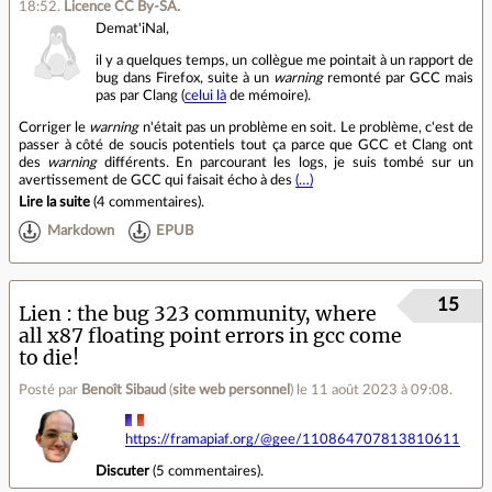
18:52
.
Licence CC By‑SA.
Demat'iNal,
il y a quelques temps, un collègue me pointait à un rapport de
bug dans Firefox, suite à un
warning
remonté par GCC mais
pas par Clang (
celui là
de mémoire).
Corriger le
warning
n'était pas un problème en soit. Le problème, c'est de
passer à côté de soucis potentiels tout ça parce que GCC et Clang ont
des
warning
différents. En parcourant les logs, je suis tombé sur un
avertissement de GCC qui faisait écho à des
(…)
Lire la suite
(
4 commentaires
).
Markdown
EPUB
15
Lien
the bug 323 community, where
all x87 floating point errors in gcc come
to die!
Posté par
Benoît Sibaud
(
site web personnel
)
le 11 août 2023 à 09:08
.
https://framapiaf.org/@gee/110864707813810611
Discuter
(
5 commentaires
).