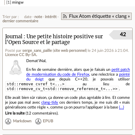
1
mingw
Flux Atom étiquette « clang »
Trier par :
date
note
intérêt
dernier commentaire
42
Journal
Une petite histoire positive sur
l'Open Source et le partage
Posté par
serge_sans_paille
(
site web personnel
)
le 24 juin 2026 à 21:04
.
Licence CC By‑SA.
Demat'iNal,
En fin de semaine dernière, alors que je faisais un
petit patch
de modernisation du code de Firefox
, une relectrice a
pointé
du doigt
que depuis C++20, je pouvais utiliser
std::remove_cvref_t<...>
au lieu de
std::remove_cv_t<std::remove_reference_t<...>>
.
Elle avait bien sûr raison, ça donne un code plus agréable à lire. Et comme
je joue pas mal avec
clang-tidy
ces derniers temps, je me suis dit « mais
généralisons cette règle », comme ça on pourra l'appliquer à la base
(…)
Lire la suite
(
12 commentaires
).
Markdown
EPUB