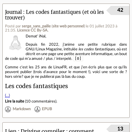
42
Journal
Les codes fantastiques (et où les
trouver)
Posté par
serge_sans_paille
(
site web personnel
)
le 01 juillet 2023 à
21:35
.
Licence CC By‑SA.
Demat' iNal,
Depuis fin 2022, j'anime une petite rubrique dans
GNU/Linux Magazine, intitulée
les codes fantastiques
, où est
décrit en une page une petite aventure informatique, un bout
[0]
de code qui m'a amusé / plus / interpelé.
Comme c'est les 25 ans de LinuxFR, et que j'en écris plus que ce qu'ils
peuvent publier (trois d'avance pour le moment !), voici une sorte de ?
hors série? que je ne publierai pas là bas du coup.
Les codes fantastiques
(…)
Lire la suite
(
10 commentaires
).
Markdown
EPUB
13
Lien
Driving compiler : comment