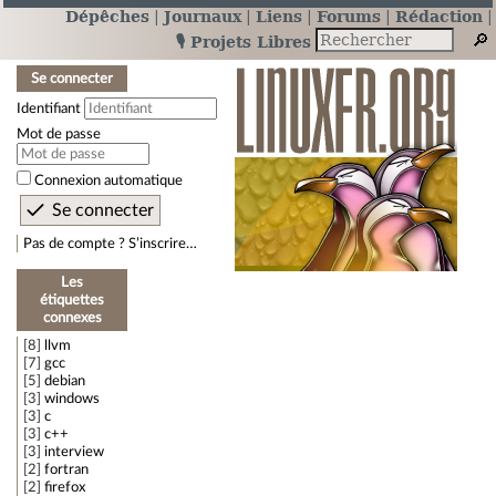
Dépêches
Journaux
Liens
Forums
Rédaction
🎙️ Projets Libres
Se connecter
Identifiant
Mot de passe
Connexion automatique
Pas de compte ? S’inscrire…
Les
étiquettes
connexes
8
llvm
7
gcc
5
debian
3
windows
3
c
3
c++
3
interview
2
fortran
2
firefox