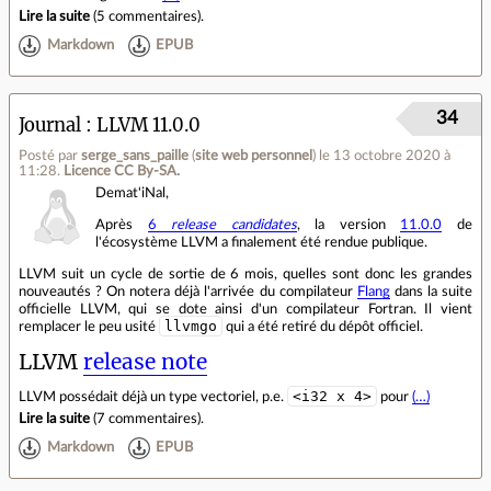
Lire la suite
(
5 commentaires
).
Markdown
EPUB
34
Journal
LLVM 11.0.0
Posté par
serge_sans_paille
(
site web personnel
)
le 13 octobre 2020 à
11:28
.
Licence CC By‑SA.
Demat'iNal,
Après
6
release candidates
, la version
11.0.0
de
l'écosystème LLVM a finalement été rendue publique.
LLVM suit un cycle de sortie de 6 mois, quelles sont donc les grandes
nouveautés ? On notera déjà l'arrivée du compilateur
Flang
dans la suite
officielle LLVM, qui se dote ainsi d'un compilateur Fortran. Il vient
llvmgo
remplacer le peu usité
qui a été retiré du dépôt officiel.
LLVM
release note
<i32 x 4>
LLVM possédait déjà un type vectoriel, p.e.
pour
(…)
Lire la suite
(
7 commentaires
).
Markdown
EPUB