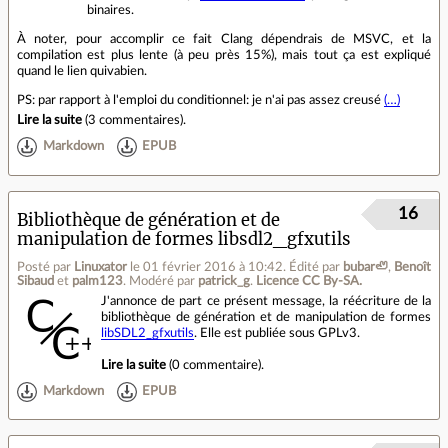
binaires.
À noter, pour accomplir ce fait Clang dépendrais de MSVC, et la
compilation est plus lente (à peu près 15%), mais tout ça est expliqué
quand le lien quivabien.
PS: par rapport à l'emploi du conditionnel: je n'ai pas assez creusé
(…)
Lire la suite
(
3 commentaires
).
Markdown
EPUB
16
Bibliothèque de génération et de
manipulation de formes libsdl2_gfxutils
Posté par
Linuxator
le 01 février 2016 à 10:42
.
Édité par
bubar🦥
,
Benoît
Sibaud
et
palm123
.
Modéré par
patrick_g
.
Licence CC By‑SA.
J'annonce de part ce présent message, la réécriture de la
bibliothèque de génération et de manipulation de formes
libSDL2_gfxutils
. Elle est publiée sous GPLv3.
Lire la suite
(
0 commentaire
).
Markdown
EPUB