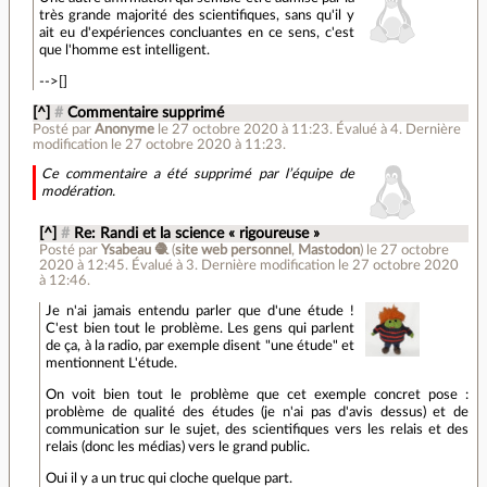
très grande majorité des scientifiques, sans qu'il y
ait eu d'expériences concluantes en ce sens, c'est
que l'homme est intelligent.
-->[]
[^]
#
Commentaire supprimé
Posté par
Anonyme
le 27 octobre 2020 à 11:23
.
Évalué à
4
.
Dernière
modification le 27 octobre 2020 à 11:23.
Ce commentaire a été supprimé par l’équipe de
modération.
[^]
#
Re: Randi et la science « rigoureuse »
Posté par
Ysabeau 🧶
(
site web personnel
,
Mastodon
)
le 27 octobre
2020 à 12:45
.
Évalué à
3
.
Dernière modification le 27 octobre 2020
à 12:46.
Je n'ai jamais entendu parler que d'une étude !
C'est bien tout le problème. Les gens qui parlent
de ça, à la radio, par exemple disent "une étude" et
mentionnent L'étude.
On voit bien tout le problème que cet exemple concret pose :
problème de qualité des études (je n'ai pas d'avis dessus) et de
communication sur le sujet, des scientifiques vers les relais et des
relais (donc les médias) vers le grand public.
Oui il y a un truc qui cloche quelque part.