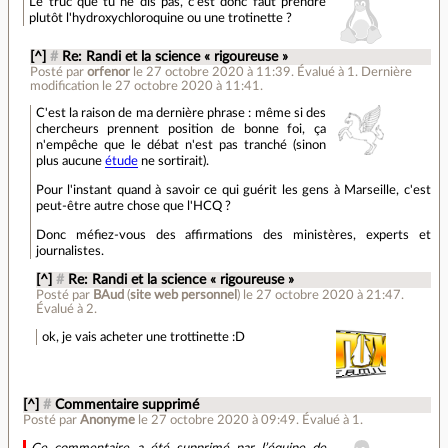
Le truc que tu ne dis pas, c'est donc faut prendre
plutôt l'hydroxychloroquine ou une trotinette ?
[^]
#
Re: Randi et la science « rigoureuse »
Posté par
orfenor
le 27 octobre 2020 à 11:39
.
Évalué à
1
.
Dernière
modification le 27 octobre 2020 à 11:41.
C'est la raison de ma dernière phrase : même si des
chercheurs prennent position de bonne foi, ça
n'empêche que le débat n'est pas tranché (sinon
plus aucune
étude
ne sortirait).
Pour l'instant quand à savoir ce qui guérit les gens à Marseille, c'est
peut-être autre chose que l'HCQ ?
Donc méfiez-vous des affirmations des ministères, experts et
journalistes.
[^]
#
Re: Randi et la science « rigoureuse »
Posté par
BAud
(
site web personnel
)
le 27 octobre 2020 à 21:47
.
Évalué à
2
.
ok, je vais acheter une trottinette :D
[^]
#
Commentaire supprimé
Posté par
Anonyme
le 27 octobre 2020 à 09:49
.
Évalué à
1
.
Ce commentaire a été supprimé par l’équipe de