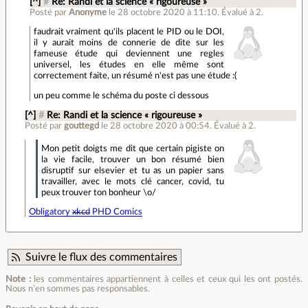
[^]
#
Re: Randi et la science « rigoureuse »
Posté par
Anonyme
le 28 octobre 2020 à 11:10
.
Évalué à
2
.
faudrait vraiment qu'ils placent le PID ou le DOI,
il y aurait moins de connerie de dite sur les
fameuse étude qui deviennent une regles
universel, les études en elle même sont
correctement faite, un résumé n'est pas une étude :(
un peu comme le schéma du poste ci dessous
[^]
#
Re: Randi et la science « rigoureuse »
Posté par
gouttegd
le 28 octobre 2020 à 00:54
.
Évalué à
2
.
Mon petit doigts me dit que certain pigiste on
la vie facile, trouver un bon résumé bien
disruptif sur elsevier et tu as un papier sans
travailler, avec le mots clé cancer, covid, tu
peux trouver ton bonheur \o/
Obligatory
xkcd
PHD Comics
Suivre le flux des commentaires
Note :
les commentaires appartiennent à celles et ceux qui les ont postés.
Nous n’en sommes pas responsables.