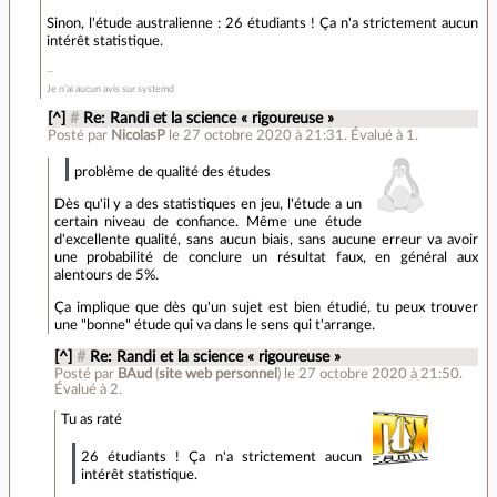
Sinon, l'étude australienne : 26 étudiants ! Ça n'a strictement aucun
intérêt statistique.
Je n’ai aucun avis sur systemd
[^]
#
Re: Randi et la science « rigoureuse »
Posté par
NicolasP
le 27 octobre 2020 à 21:31
.
Évalué à
1
.
problème de qualité des études
Dès qu'il y a des statistiques en jeu, l'étude a un
certain niveau de confiance. Même une étude
d'excellente qualité, sans aucun biais, sans aucune erreur va avoir
une probabilité de conclure un résultat faux, en général aux
alentours de 5%.
Ça implique que dès qu'un sujet est bien étudié, tu peux trouver
une "bonne" étude qui va dans le sens qui t'arrange.
[^]
#
Re: Randi et la science « rigoureuse »
Posté par
BAud
(
site web personnel
)
le 27 octobre 2020 à 21:50
.
Évalué à
2
.
Tu as raté
26 étudiants ! Ça n'a strictement aucun
intérêt statistique.