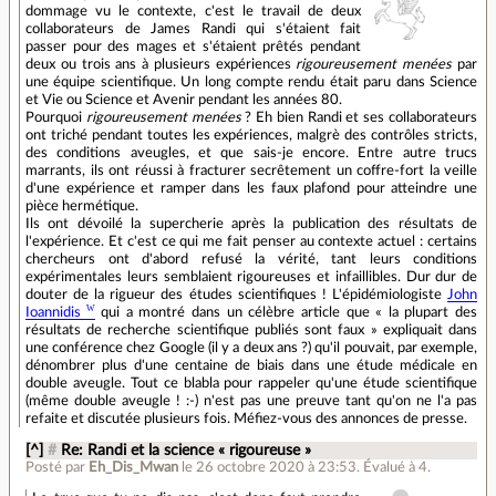
dommage vu le contexte, c'est le travail de deux
collaborateurs de James Randi qui s'étaient fait
passer pour des mages et s'étaient prêtés pendant
deux ou trois ans à plusieurs expériences
rigoureusement menées
par
une équipe scientifique. Un long compte rendu était paru dans Science
et Vie ou Science et Avenir pendant les années 80.
Pourquoi
rigoureusement menées
? Eh bien Randi et ses collaborateurs
ont triché pendant toutes les expériences, malgrè des contrôles stricts,
des conditions aveugles, et que sais-je encore. Entre autre trucs
marrants, ils ont réussi à fracturer secrêtement un coffre-fort la veille
d'une expérience et ramper dans les faux plafond pour atteindre une
pièce hermétique.
Ils ont dévoilé la supercherie après la publication des résultats de
l'expérience. Et c'est ce qui me fait penser au contexte actuel : certains
chercheurs ont d'abord refusé la vérité, tant leurs conditions
expérimentales leurs semblaient rigoureuses et infaillibles. Dur dur de
douter de la rigueur des études scientifiques ! L'épidémiologiste
John
Ioannidis
qui a montré dans un célèbre article que « la plupart des
résultats de recherche scientifique publiés sont faux » expliquait dans
une conférence chez Google (il y a deux ans ?) qu'il pouvait, par exemple,
dénombrer plus d'une centaine de biais dans une étude médicale en
double aveugle. Tout ce blabla pour rappeler qu'une étude scientifique
(même double aveugle ! :-) n'est pas une preuve tant qu'on ne l'a pas
refaite et discutée plusieurs fois. Méfiez-vous des annonces de presse.
[^]
#
Re: Randi et la science « rigoureuse »
Posté par
Eh_Dis_Mwan
le 26 octobre 2020 à 23:53
.
Évalué à
4
.