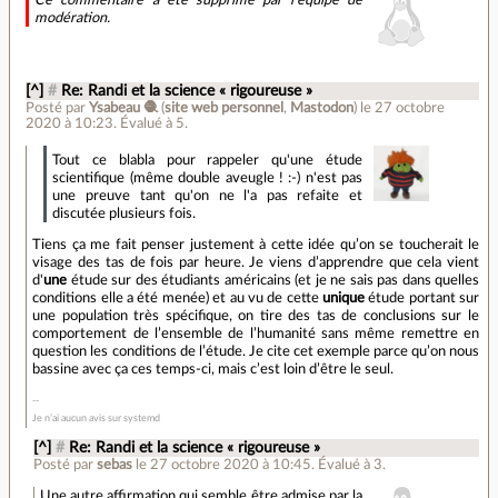
modération.
[^]
#
Re: Randi et la science « rigoureuse »
Posté par
Ysabeau 🧶
(
site web personnel
,
Mastodon
)
le 27 octobre
2020 à 10:23
.
Évalué à
5
.
Tout ce blabla pour rappeler qu'une étude
scientifique (même double aveugle ! :-) n'est pas
une preuve tant qu'on ne l'a pas refaite et
discutée plusieurs fois.
Tiens ça me fait penser justement à cette idée qu’on se toucherait le
visage des tas de fois par heure. Je viens d’apprendre que cela vient
d'
une
étude sur des étudiants américains (et je ne sais pas dans quelles
conditions elle a été menée) et au vu de cette
unique
étude portant sur
une population très spécifique, on tire des tas de conclusions sur le
comportement de l’ensemble de l’humanité sans même remettre en
question les conditions de l’étude. Je cite cet exemple parce qu’on nous
bassine avec ça ces temps-ci, mais c’est loin d’être le seul.
Je n’ai aucun avis sur systemd
[^]
#
Re: Randi et la science « rigoureuse »
Posté par
sebas
le 27 octobre 2020 à 10:45
.
Évalué à
3
.
Une autre affirmation qui semble être admise par la