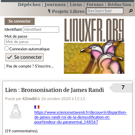
Dépêches
Journaux
Liens
Forums
Rédaction
🎙️ Projets Libres
Se connecter
Identifiant
Mot de passe
Connexion automatique
Pas de compte ? S’inscrire…
7
Lien
Bronsonisation de James Randi
Posté par
42nodid
le 26 octobre 2020 à 11:13
.
https://www.sciencesetavenir.fr/decouvrir/disparition-
de-james-randi-roi-de-la-demystification-et-
pourfendeur-du-paranormal_148567
(
19 commentaires
).