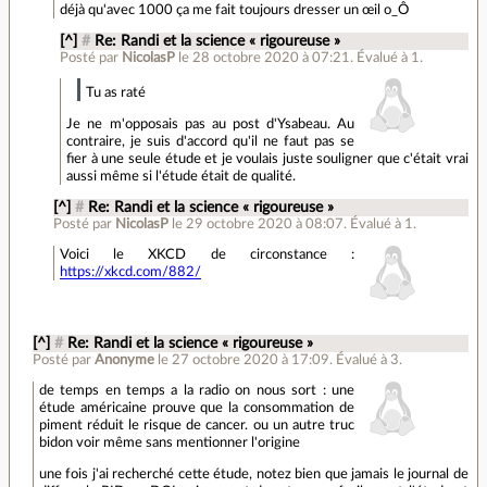
déjà qu'avec 1000 ça me fait toujours dresser un œil o_Ô
[^]
#
Re: Randi et la science « rigoureuse »
Posté par
NicolasP
le 28 octobre 2020 à 07:21
.
Évalué à
1
.
Tu as raté
Je ne m'opposais pas au post d'Ysabeau. Au
contraire, je suis d'accord qu'il ne faut pas se
fier à une seule étude et je voulais juste souligner que c'était vrai
aussi même si l'étude était de qualité.
[^]
#
Re: Randi et la science « rigoureuse »
Posté par
NicolasP
le 29 octobre 2020 à 08:07
.
Évalué à
1
.
Voici le XKCD de circonstance :
https://xkcd.com/882/
[^]
#
Re: Randi et la science « rigoureuse »
Posté par
Anonyme
le 27 octobre 2020 à 17:09
.
Évalué à
3
.
de temps en temps a la radio on nous sort : une
étude américaine prouve que la consommation de
piment réduit le risque de cancer. ou un autre truc
bidon voir même sans mentionner l'origine
une fois j'ai recherché cette étude, notez bien que jamais le journal de