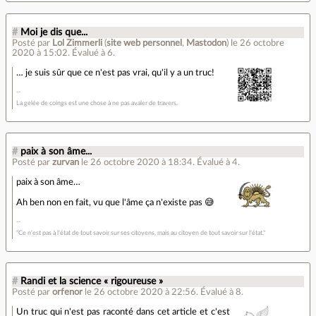
#
Moi je dis que...
Posté par
Lol Zimmerli
(
site web personnel
,
Mastodon
)
le 26 octobre
2020 à 15:02
.
Évalué à
6
.
… je suis sûr que ce n'est pas vrai, qu'il y a un truc!
La gelée de coings est une chose à ne pas avaler de travers.
#
paix à son âme...
Posté par
zurvan
le 26 octobre 2020 à 18:34
.
Évalué à
4
.
paix à son âme…
Ah ben non en fait, vu que l'âme ça n'existe pas 😅
"Ce n'est pas à l'état de tout savoir sur ses citoyens, mais au citoyen de tout savoir sur l'état."
#
Randi et la science « rigoureuse »
Posté par
orfenor
le 26 octobre 2020 à 22:56
.
Évalué à
8
.
Un truc qui n'est pas raconté dans cet article et c'est