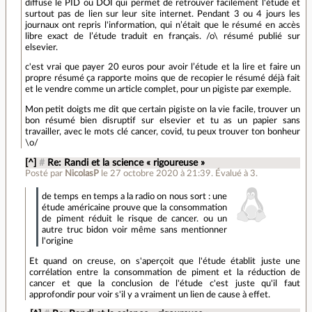
diffuse le PID ou DOI qui permet de retrouver facilement l'étude et
surtout pas de lien sur leur site internet. Pendant 3 ou 4 jours les
journaux ont repris l'information, qui n’était que le résumé en accès
libre exact de l’étude traduit en français. /o\ résumé publié sur
elsevier.
c'est vrai que payer 20 euros pour avoir l’étude et la lire et faire un
propre résumé ça rapporte moins que de recopier le résumé déjà fait
et le vendre comme un article complet, pour un pigiste par exemple.
Mon petit doigts me dit que certain pigiste on la vie facile, trouver un
bon résumé bien disruptif sur elsevier et tu as un papier sans
travailler, avec le mots clé cancer, covid, tu peux trouver ton bonheur
\o/
[^]
#
Re: Randi et la science « rigoureuse »
Posté par
NicolasP
le 27 octobre 2020 à 21:39
.
Évalué à
3
.
de temps en temps a la radio on nous sort : une
étude américaine prouve que la consommation
de piment réduit le risque de cancer. ou un
autre truc bidon voir même sans mentionner
l'origine
Et quand on creuse, on s'aperçoit que l'étude établit juste une
corrélation entre la consommation de piment et la réduction de
cancer et que la conclusion de l'étude c'est juste qu'il faut
approfondir pour voir s'il y a vraiment un lien de cause à effet.