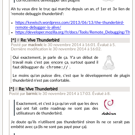
correctement développer des plugins
Ah tu veux dire le truc qui marche depuis un an, cf 1er et 3e lien de
'remote debuggin thunderbird':
https://kewisch.wordpress.com/2013/06/13/the-thunderbird-
remote-debugger-is-alive/
https://developer.mozilla.org/fr/docs/Tools/Remote_Debugging/Thun
[^]
#
Re: Vive Thunderbird
Posté par
mackwic
le 30 novembre 2014 à 16:01
.
Évalué à
5
.
Dernière modification le 30 novembre 2014 à 16:02.
Oui exactement, je parle de ça. Y'a un début de
travail mais c'est pas encore ça, surtout quand il
chrome://
faut débugguer du
.
Le moins qu'on puisse dire, c'est que le développement de plugin
thunderbird n'est pas confortable.
[^]
#
Re: Vive Thunderbird
Posté par
barmic
le 30 novembre 2014 à 17:03
.
Évalué à
8
.
Exactement, et c'est à ça qu'on voit que les devs
qui ont fait cette roadmap ne sont pas des
utilisateurs de thunderbird.
Je doute qu'ils n'utilisent pas thunderbird sinon ils ne ce serait pas
embêté avec ça (ils ne sont pas payé pour ça).