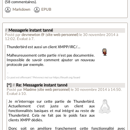
(
58 commentaires
).
Markdown
EPUB
#
Messagerie instant tanné
Posté par
devnewton 🍺
(
site web personnel
)
le 30 novembre 2014 à
12:02
.
Évalué à
7
.
Thunderbird est aussi un client XMPP/IRC/…
Malheureusement cette partie n'est pas documentée.
Impossible de savoir comment ajouter un nouveau
protocole par exemple.
Ce post est offensant ? Prévenez moi sur https://linuxfr.org/board
[^]
#
Re: Messagerie instant tanné
Posté par
Maxime
(
site web personnel
)
le 30 novembre 2014 à 14:50
.
Évalué à
10
.
Je m'interroge sur cette partie de Thunderbird.
Actuellement c'est juste un client aux
fonctionnalités basiques et mal intégré au reste de
Thunderbird. Cela ne fait pas le poids face aux
clients XMPP dédiés.
Donc soit on améliore franchement cette fonctionnalité avec