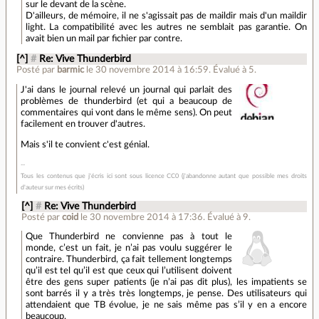
sur le devant de la scène.
D'ailleurs, de mémoire, il ne s'agissait pas de maildir mais d'un maildir
light. La compatibilité avec les autres ne semblait pas garantie. On
avait bien un mail par fichier par contre.
[^]
#
Re: Vive Thunderbird
Posté par
barmic
le 30 novembre 2014 à 16:59
.
Évalué à
5
.
J'ai dans le journal relevé un journal qui parlait des
problèmes de thunderbird (et qui a beaucoup de
commentaires qui vont dans le même sens). On peut
facilement en trouver d'autres.
Mais s'il te convient c'est génial.
Tous les contenus que j'écris ici sont sous licence CC0 (j'abandonne autant que possible mes droits
d'auteur sur mes écrits)
[^]
#
Re: Vive Thunderbird
Posté par
coid
le 30 novembre 2014 à 17:36
.
Évalué à
9
.
Que Thunderbird ne convienne pas à tout le
monde, c’est un fait, je n’ai pas voulu suggérer le
contraire. Thunderbird, ça fait tellement longtemps
qu’il est tel qu’il est que ceux qui l’utilisent doivent
être des gens super patients (je n’ai pas dit plus), les impatients se
sont barrés il y a très très longtemps, je pense. Des utilisateurs qui
attendaient que TB évolue, je ne sais même pas s’il y en a encore
beaucoup.