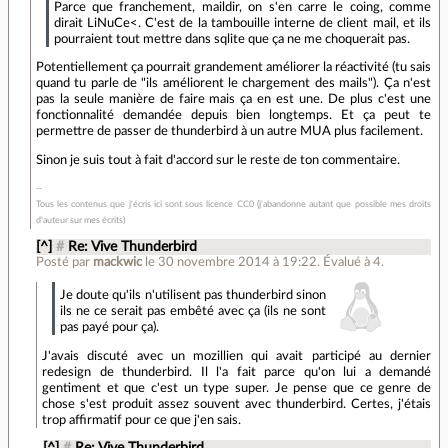
Parce que franchement, maildir, on s'en carre le coing, comme
dirait LiNuCe<. C'est de la tambouille interne de client mail, et ils
pourraient tout mettre dans sqlite que ça ne me choquerait pas.
Potentiellement ça pourrait grandement améliorer la réactivité (tu sais
quand tu parle de "ils améliorent le chargement des mails"). Ça n'est
pas la seule manière de faire mais ça en est une. De plus c'est une
fonctionnalité demandée depuis bien longtemps. Et ça peut te
permettre de passer de thunderbird à un autre MUA plus facilement.
Sinon je suis tout à fait d'accord sur le reste de ton commentaire.
Tous les contenus que j'écris ici sont sous licence CC0 (j'abandonne autant que possible mes droits
d'auteur sur mes écrits)
[^]
#
Re: Vive Thunderbird
Posté par
mackwic
le 30 novembre 2014 à 19:22
.
Évalué à
4
.
Je doute qu'ils n'utilisent pas thunderbird sinon
ils ne ce serait pas embêté avec ça (ils ne sont
pas payé pour ça).
J'avais discuté avec un mozillien qui avait participé au dernier
redesign de thunderbird. Il l'a fait parce qu'on lui a demandé
gentiment et que c'est un type super. Je pense que ce genre de
chose s'est produit assez souvent avec thunderbird. Certes, j'étais
trop affirmatif pour ce que j'en sais.