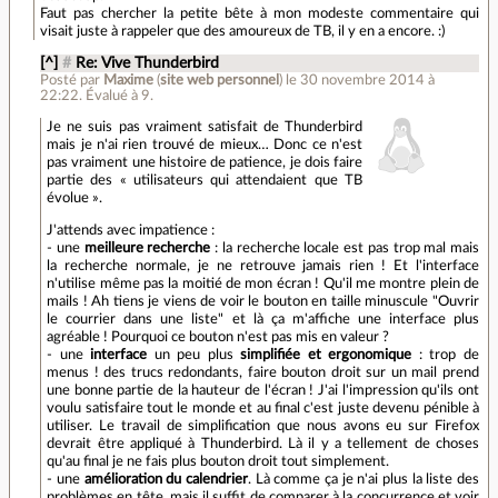
Faut pas chercher la petite bête à mon modeste commentaire qui
visait juste à rappeler que des amoureux de TB, il y en a encore. :)
[^]
#
Re: Vive Thunderbird
Posté par
Maxime
(
site web personnel
)
le 30 novembre 2014 à
22:22
.
Évalué à
9
.
Je ne suis pas vraiment satisfait de Thunderbird
mais je n'ai rien trouvé de mieux… Donc ce n'est
pas vraiment une histoire de patience, je dois faire
partie des « utilisateurs qui attendaient que TB
évolue ».
J'attends avec impatience :
- une
meilleure recherche
: la recherche locale est pas trop mal mais
la recherche normale, je ne retrouve jamais rien ! Et l'interface
n'utilise même pas la moitié de mon écran ! Qu'il me montre plein de
mails ! Ah tiens je viens de voir le bouton en taille minuscule "Ouvrir
le courrier dans une liste" et là ça m'affiche une interface plus
agréable ! Pourquoi ce bouton n'est pas mis en valeur ?
- une
interface
un peu plus
simplifiée et ergonomique
: trop de
menus ! des trucs redondants, faire bouton droit sur un mail prend
une bonne partie de la hauteur de l'écran ! J'ai l'impression qu'ils ont
voulu satisfaire tout le monde et au final c'est juste devenu pénible à
utiliser. Le travail de simplification que nous avons eu sur Firefox
devrait être appliqué à Thunderbird. Là il y a tellement de choses
qu'au final je ne fais plus bouton droit tout simplement.
- une
amélioration du calendrier
. Là comme ça je n'ai plus la liste des
problèmes en tête, mais il suffit de comparer à la concurrence et voir