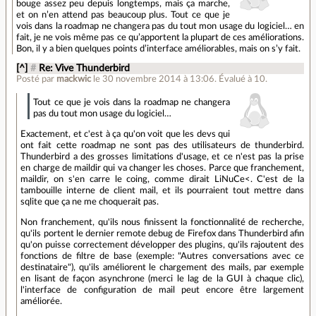
bouge assez peu depuis longtemps, mais ça marche,
et on n’en attend pas beaucoup plus. Tout ce que je
vois dans la roadmap ne changera pas du tout mon usage du logiciel… en
fait, je ne vois même pas ce qu’apportent la plupart de ces améliorations.
Bon, il y a bien quelques points d’interface améliorables, mais on s’y fait.
[^]
#
Re: Vive Thunderbird
Posté par
mackwic
le 30 novembre 2014 à 13:06
.
Évalué à
10
.
Tout ce que je vois dans la roadmap ne changera
pas du tout mon usage du logiciel…
Exactement, et c'est à ça qu'on voit que les devs qui
ont fait cette roadmap ne sont pas des utilisateurs de thunderbird.
Thunderbird a des grosses limitations d'usage, et ce n'est pas la prise
en charge de maildir qui va changer les choses. Parce que franchement,
maildir, on s'en carre le coing, comme dirait LiNuCe<. C'est de la
tambouille interne de client mail, et ils pourraient tout mettre dans
sqlite que ça ne me choquerait pas.
Non franchement, qu'ils nous finissent la fonctionnalité de recherche,
qu'ils portent le dernier remote debug de Firefox dans Thunderbird afin
qu'on puisse correctement développer des plugins, qu'ils rajoutent des
fonctions de filtre de base (exemple: "Autres conversations avec ce
destinataire"), qu'ils améliorent le chargement des mails, par exemple
en lisant de façon asynchrone (merci le lag de la GUI à chaque clic),
l'interface de configuration de mail peut encore être largement
améliorée.