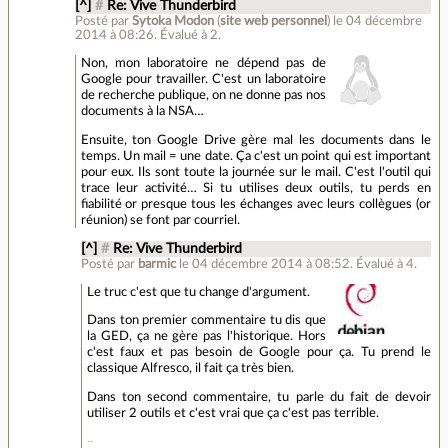
[^]
#
Re: Vive Thunderbird
Posté par
Sytoka Modon
(
site web personnel
)
le 04 décembre
2014 à 08:26
.
Évalué à
2
.
Non, mon laboratoire ne dépend pas de
Google pour travailler. C'est un laboratoire
de recherche publique, on ne donne pas nos
documents à la NSA…
Ensuite, ton Google Drive gère mal les documents dans le
temps. Un mail = une date. Ça c'est un point qui est important
pour eux. Ils sont toute la journée sur le mail. C'est l'outil qui
trace leur activité… Si tu utilises deux outils, tu perds en
fiabilité or presque tous les échanges avec leurs collègues (or
réunion) se font par courriel.
[^]
#
Re: Vive Thunderbird
Posté par
barmic
le 04 décembre 2014 à 08:52
.
Évalué à
4
.
Le truc c'est que tu change d'argument.
Dans ton premier commentaire tu dis que
la GED, ça ne gère pas l'historique. Hors
c'est faux et pas besoin de Google pour ça. Tu prend le
classique Alfresco, il fait ça très bien.
Dans ton second commentaire, tu parle du fait de devoir
utiliser 2 outils et c'est vrai que ça c'est pas terrible.