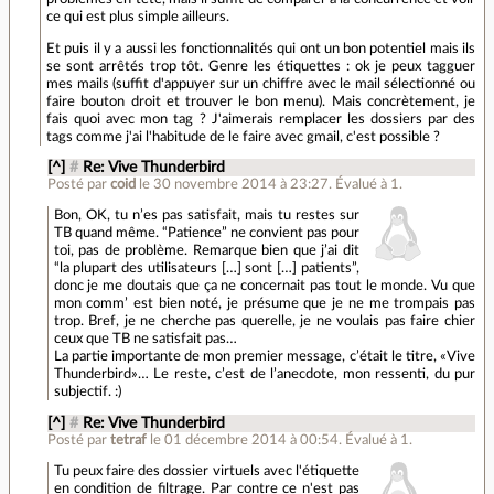
ce qui est plus simple ailleurs.
Et puis il y a aussi les fonctionnalités qui ont un bon potentiel mais ils
se sont arrêtés trop tôt. Genre les étiquettes : ok je peux tagguer
mes mails (suffit d'appuyer sur un chiffre avec le mail sélectionné ou
faire bouton droit et trouver le bon menu). Mais concrètement, je
fais quoi avec mon tag ? J'aimerais remplacer les dossiers par des
tags comme j'ai l'habitude de le faire avec gmail, c'est possible ?
[^]
#
Re: Vive Thunderbird
Posté par
coid
le 30 novembre 2014 à 23:27
.
Évalué à
1
.
Bon, OK, tu n’es pas satisfait, mais tu restes sur
TB quand même. “Patience” ne convient pas pour
toi, pas de problème. Remarque bien que j’ai dit
“la plupart des utilisateurs […] sont […] patients”,
donc je me doutais que ça ne concernait pas tout le monde. Vu que
mon comm’ est bien noté, je présume que je ne me trompais pas
trop. Bref, je ne cherche pas querelle, je ne voulais pas faire chier
ceux que TB ne satisfait pas…
La partie importante de mon premier message, c’était le titre, «Vive
Thunderbird»… Le reste, c’est de l’anecdote, mon ressenti, du pur
subjectif. :)
[^]
#
Re: Vive Thunderbird
Posté par
tetraf
le 01 décembre 2014 à 00:54
.
Évalué à
1
.
Tu peux faire des dossier virtuels avec l'étiquette
en condition de filtrage. Par contre ce n'est pas