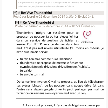
« Rappelez-vous toujours que si la Gestapo avait les moyens de vous faire parler, les
politiciens ont, eux, les moyens de vous faire taire. » Coluche
[^]
#
Re: Vive Thunderbird
Posté par
Liorel
le 02 décembre 2014 à 10:40
.
Évalué à
-1
.
[^]
#
Re: Vive Thunderbird
Posté par
barmic
le 02 décembre 2014 à 10:50
.
Évalué à
5
.
Thunderbird intégre un système pour te
proposer de pousser ta ou tes pièces jointes
dans un service de gestion de fichier et
insérer l'url HTTP vers ce dernier dans ton
mail. C'est pas mal niveau utilisabilité (du moins en théorie, je
m'en suis jamais servi) :
tu fais ton mail comme tu as l'habitude
thunderbird te propose de mettre le fichier sur
owncloud/google drive/one drive/dropbox/hubic/…
tu valide
tu envoie ton mail
De la manière inverse, GMail te propose, au lieu de télécharger
1
tes pièces jointes
, de les pousser dans google drive (et dans
l'autre sens depuis google drive tu peut partager par mail un
fichier ce qui reviens à envoyer un mail avec un lien).
Les 2 sont proposé, il n'y a pas d'obligation à passer par