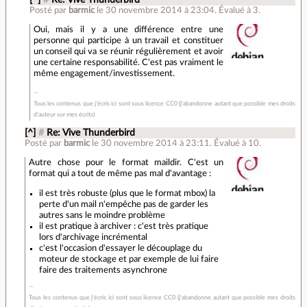
[^]
#
Re: Vive Thunderbird
Posté par
barmic
le 30 novembre 2014 à 23:04
.
Évalué à
3
.
Oui, mais il y a une différence entre une
personne qui participe à un travail et constituer
un conseil qui va se réunir régulièrement et avoir
une certaine responsabilité. C'est pas vraiment le
même engagement/investissement.
Tous les contenus que j'écris ici sont sous licence CC0 (j'abandonne autant que possible mes droits
d'auteur sur mes écrits)
[^]
#
Re: Vive Thunderbird
Posté par
barmic
le 30 novembre 2014 à 23:11
.
Évalué à
10
.
Autre chose pour le format maildir. C'est un
format qui a tout de même pas mal d'avantage :
il est très robuste (plus que le format mbox) la
perte d'un mail n'empêche pas de garder les
autres sans le moindre problème
il est pratique à archiver : c'est très pratique
lors d'archivage incrémental
c'est l'occasion d'essayer le découplage du
moteur de stockage et par exemple de lui faire
faire des traitements asynchrone
Tous les contenus que j'écris ici sont sous licence CC0 (j'abandonne autant que possible mes droits