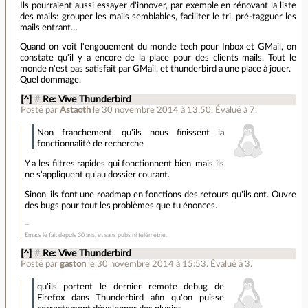
Ils pourraient aussi essayer d'innover, par exemple en rénovant la liste
des mails: grouper les mails semblables, faciliter le tri, pré-tagguer les
mails entrant…
Quand on voit l'engouement du monde tech pour Inbox et GMail, on
constate qu'il y a encore de la place pour des clients mails. Tout le
monde n'est pas satisfait par GMail, et thunderbird a une place à jouer.
Quel dommage.
[^]
#
Re: Vive Thunderbird
Posté par
Astaoth
le 30 novembre 2014 à 13:50
.
Évalué à
7
.
Non franchement, qu'ils nous finissent la
fonctionnalité de recherche
Y a les filtres rapides qui fonctionnent bien, mais ils
ne s'appliquent qu'au dossier courant.
Sinon, ils font une roadmap en fonctions des retours qu'ils ont. Ouvre
des bugs pour tout les problèmes que tu énonces.
Emacs le fait depuis 30 ans, et sans pubs ni télémétrie.
[^]
#
Re: Vive Thunderbird
Posté par
gaston
le 30 novembre 2014 à 15:53
.
Évalué à
3
.
qu'ils portent le dernier remote debug de
Firefox dans Thunderbird afin qu'on puisse