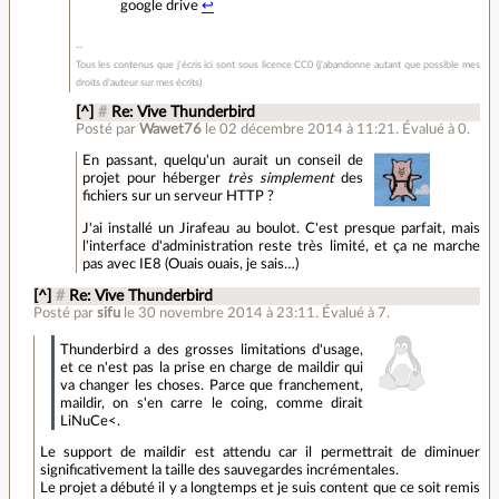
google drive
↩
Tous les contenus que j'écris ici sont sous licence CC0 (j'abandonne autant que possible mes
droits d'auteur sur mes écrits)
[^]
#
Re: Vive Thunderbird
Posté par
Wawet76
le 02 décembre 2014 à 11:21
.
Évalué à
0
.
En passant, quelqu'un aurait un conseil de
projet pour héberger
très simplement
des
fichiers sur un serveur HTTP ?
J'ai installé un Jirafeau au boulot. C'est presque parfait, mais
l'interface d'administration reste très limité, et ça ne marche
pas avec IE8 (Ouais ouais, je sais…)
[^]
#
Re: Vive Thunderbird
Posté par
sifu
le 30 novembre 2014 à 23:11
.
Évalué à
7
.
Thunderbird a des grosses limitations d'usage,
et ce n'est pas la prise en charge de maildir qui
va changer les choses. Parce que franchement,
maildir, on s'en carre le coing, comme dirait
LiNuCe<.
Le support de maildir est attendu car il permettrait de diminuer
significativement la taille des sauvegardes incrémentales.
Le projet a débuté il y a longtemps et je suis content que ce soit remis