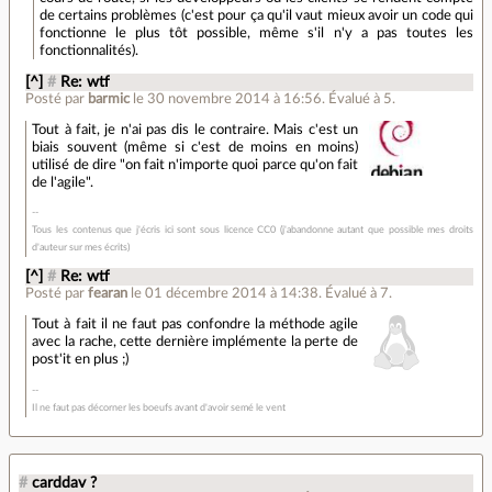
de certains problèmes (c'est pour ça qu'il vaut mieux avoir un code qui
fonctionne le plus tôt possible, même s'il n'y a pas toutes les
fonctionnalités).
[^]
#
Re: wtf
Posté par
barmic
le 30 novembre 2014 à 16:56
.
Évalué à
5
.
Tout à fait, je n'ai pas dis le contraire. Mais c'est un
biais souvent (même si c'est de moins en moins)
utilisé de dire "on fait n'importe quoi parce qu'on fait
de l'agile".
Tous les contenus que j'écris ici sont sous licence CC0 (j'abandonne autant que possible mes droits
d'auteur sur mes écrits)
[^]
#
Re: wtf
Posté par
fearan
le 01 décembre 2014 à 14:38
.
Évalué à
7
.
Tout à fait il ne faut pas confondre la méthode agile
avec la rache, cette dernière implémente la perte de
post'it en plus ;)
Il ne faut pas décorner les boeufs avant d'avoir semé le vent
#
carddav ?