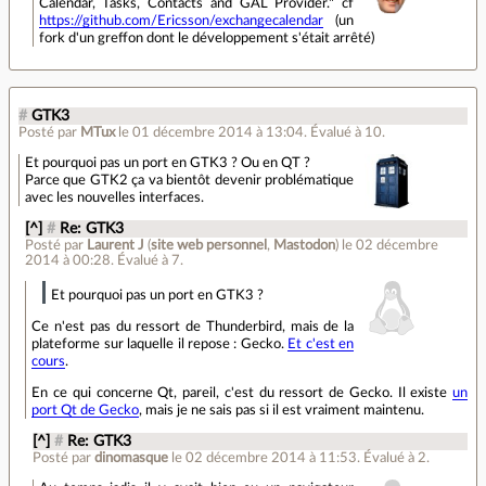
Calendar, Tasks, Contacts and GAL Provider." cf
https://github.com/Ericsson/exchangecalendar
(un
fork d'un greffon dont le développement s'était arrêté)
#
GTK3
Posté par
MTux
le 01 décembre 2014 à 13:04
.
Évalué à
10
.
Et pourquoi pas un port en GTK3 ? Ou en QT ?
Parce que GTK2 ça va bientôt devenir problématique
avec les nouvelles interfaces.
[^]
#
Re: GTK3
Posté par
Laurent J
(
site web personnel
,
Mastodon
)
le 02 décembre
2014 à 00:28
.
Évalué à
7
.
Et pourquoi pas un port en GTK3 ?
Ce n'est pas du ressort de Thunderbird, mais de la
plateforme sur laquelle il repose : Gecko.
Et c'est en
cours
.
En ce qui concerne Qt, pareil, c'est du ressort de Gecko. Il existe
un
port Qt de Gecko
, mais je ne sais pas si il est vraiment maintenu.
[^]
#
Re: GTK3
Posté par
dinomasque
le 02 décembre 2014 à 11:53
.
Évalué à
2
.