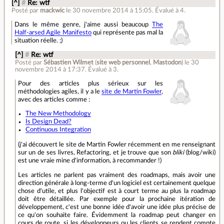
[^]
#
Re: wtf
Posté par
mackwic
le 30 novembre 2014 à 15:05
.
Évalué à
4
.
Dans le même genre, j'aime aussi beaucoup
The
Half-arsed Agile Manifesto
qui représente pas mal la
situation réelle. ;)
[^]
#
Re: wtf
Posté par
Sébastien Wilmet
(
site web personnel
,
Mastodon
)
le 30
novembre 2014 à 17:37
.
Évalué à
3
.
Pour des articles plus sérieux sur les
méthodologies agiles, il y a le
site de Martin Fowler
,
avec des articles comme :
The New Methodology
Is Design Dead?
Continuous Integration
(j'ai découvert le site de Martin Fowler récemment en me renseignant
sur un de ses livres, Refactoring, et je trouve que son
bliki
(blog/wiki)
est une vraie mine d'information, à recommander !)
Les articles ne parlent pas vraiment des roadmaps, mais avoir une
direction générale à long-terme d'un logiciel est certainement quelque
chose d'utile, et plus l'objectif est à court terme au plus la roadmap
doit être détaillée. Par exemple pour la prochaine itération de
développement, c'est une bonne idée d'avoir une idée plus précise de
ce qu'on souhaite faire. Évidemment la roadmap peut changer en
cours de route, si les développeurs ou les clients se rendent compte