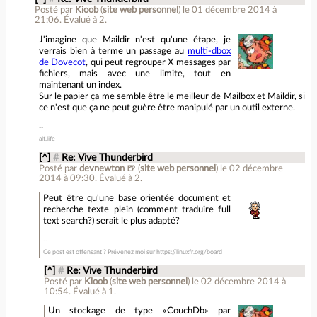
Posté par
Kioob
(
site web personnel
)
le 01 décembre 2014 à
21:06
.
Évalué à
2
.
J'imagine que Maildir n'est qu'une étape, je
verrais bien à terme un passage au
multi-dbox
de Dovecot
, qui peut regrouper X messages par
fichiers, mais avec une limite, tout en
maintenant un index.
Sur le papier ça me semble être le meilleur de Mailbox et Maildir, si
ce n'est que ça ne peut guère être manipulé par un outil externe.
alf.life
[^]
#
Re: Vive Thunderbird
Posté par
devnewton 🍺
(
site web personnel
)
le 02 décembre
2014 à 09:30
.
Évalué à
2
.
Peut être qu'une base orientée document et
recherche texte plein (comment traduire full
text search?) serait le plus adapté?
Ce post est offensant ? Prévenez moi sur https://linuxfr.org/board
[^]
#
Re: Vive Thunderbird
Posté par
Kioob
(
site web personnel
)
le 02 décembre 2014 à
10:54
.
Évalué à
1
.
Un stockage de type «CouchDb» par