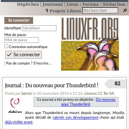
Dépêches
Journaux
Liens
Forums
Rédaction
🎙️ Projets Libres
Se connecter
Identifiant
Mot de passe
Connexion automatique
Pas de compte ? S’inscrire…
82
Journal
Du nouveau pour Thunderbird !
Posté par
barmic
le 30 novembre 2014 à 11:16
.
Licence CC By‑SA.
Ce journal a été promu en dépêche :
Du nouveau
pour Thunderbird
.
Alors que Thunderbird se meurt depuis longtemps. Mozilla
ayant décidé de
ralentir son développement
chose qui était
déjà visible avant
.