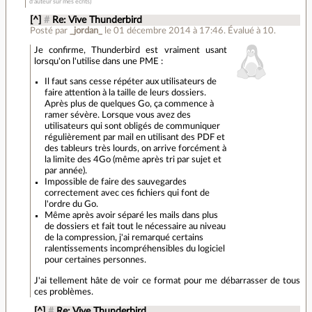
d'auteur sur mes écrits)
[^]
#
Re: Vive Thunderbird
Posté par
_jordan_
le 01 décembre 2014 à 17:46
.
Évalué à
10
.
Je confirme, Thunderbird est vraiment usant
lorsqu'on l'utilise dans une PME :
Il faut sans cesse répéter aux utilisateurs de
faire attention à la taille de leurs dossiers.
Après plus de quelques Go, ça commence à
ramer sévère. Lorsque vous avez des
utilisateurs qui sont obligés de communiquer
régulièrement par mail en utilisant des PDF et
des tableurs très lourds, on arrive forcément à
la limite des 4Go (même après tri par sujet et
par année).
Impossible de faire des sauvegardes
correctement avec ces fichiers qui font de
l'ordre du Go.
Même après avoir séparé les mails dans plus
de dossiers et fait tout le nécessaire au niveau
de la compression, j'ai remarqué certains
ralentissements incompréhensibles du logiciel
pour certaines personnes.
J'ai tellement hâte de voir ce format pour me débarrasser de tous
ces problèmes.
[^]
#
Re: Vive Thunderbird