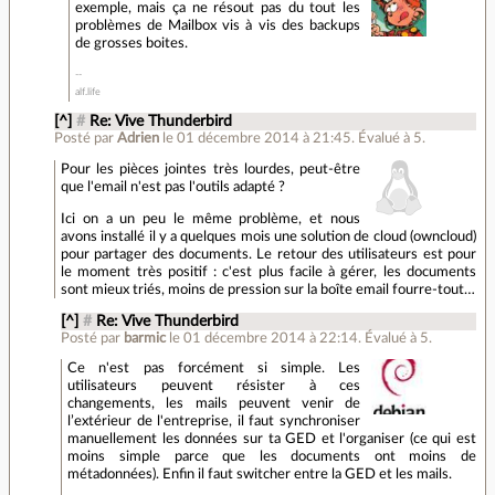
exemple, mais ça ne résout pas du tout les
problèmes de Mailbox vis à vis des backups
de grosses boites.
alf.life
[^]
#
Re: Vive Thunderbird
Posté par
Adrien
le 01 décembre 2014 à 21:45
.
Évalué à
5
.
Pour les pièces jointes très lourdes, peut-être
que l'email n'est pas l'outils adapté ?
Ici on a un peu le même problème, et nous
avons installé il y a quelques mois une solution de cloud (owncloud)
pour partager des documents. Le retour des utilisateurs est pour
le moment très positif : c'est plus facile à gérer, les documents
sont mieux triés, moins de pression sur la boîte email fourre-tout…
[^]
#
Re: Vive Thunderbird
Posté par
barmic
le 01 décembre 2014 à 22:14
.
Évalué à
5
.
Ce n'est pas forcément si simple. Les
utilisateurs peuvent résister à ces
changements, les mails peuvent venir de
l’extérieur de l'entreprise, il faut synchroniser
manuellement les données sur ta GED et l'organiser (ce qui est
moins simple parce que les documents ont moins de
métadonnées). Enfin il faut switcher entre la GED et les mails.