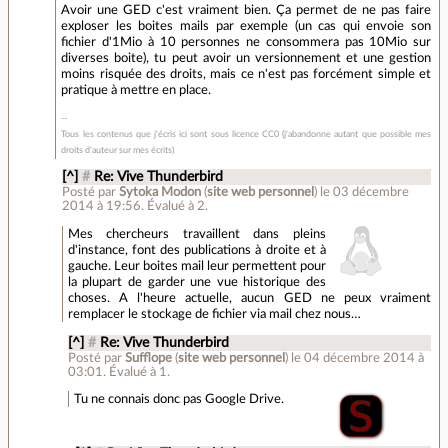
Avoir une GED c'est vraiment bien. Ça permet de ne pas faire
exploser les boites mails par exemple (un cas qui envoie son
fichier d'1Mio à 10 personnes ne consommera pas 10Mio sur
diverses boite), tu peut avoir un versionnement et une gestion
moins risquée des droits, mais ce n'est pas forcément simple et
pratique à mettre en place.
Tous les contenus que j'écris ici sont sous licence CC0 (j'abandonne autant que possible mes
droits d'auteur sur mes écrits)
[^]
#
Re: Vive Thunderbird
Posté par
Sytoka Modon
(
site web personnel
)
le 03 décembre
2014 à 19:56
.
Évalué à
2
.
Mes chercheurs travaillent dans pleins
d'instance, font des publications à droite et à
gauche. Leur boites mail leur permettent pour
la plupart de garder une vue historique des
choses. A l'heure actuelle, aucun GED ne peux vraiment
remplacer le stockage de fichier via mail chez nous…
[^]
#
Re: Vive Thunderbird
Posté par
Sufflope
(
site web personnel
)
le 04 décembre 2014 à
03:01
.
Évalué à
1
.
Tu ne connais donc pas Google Drive.