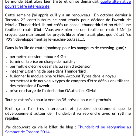
Le monde était alors bien triste et on se demandait
quelle alternative
pourrait être intéressante
.
Cette semaine j'ai appris qu'il y a un renouveau ! En octobre dernier à
Toronto 22 contributeurs se sont réunis pour décider de l'avenir de
Mozilla Thunderbird. Ils ont créés un conseil thunderbird et on établi une
feuille de route (Oui ! Vous avez bien lue une feuille de route ! Moi je
croyais que maintenant les projets libres n'en faisait plus, que c'était
"so
90's"
, développement agile-machin-toutssa,…).
Dans la feuille de route (roadmap pour les mangeurs de chewing-gum) :
permettre dossiers mbox > 4 Go ;
terminer la prise en charge de maildir ;
permettre d'écrire des mails au sein d'extension
intégrer Lightning de base dans Thunderbird ;
fusionner le module binaire New Account Types dans le noyau,
permettant à de nouveaux types de comptes d’être définis en utilisant
des extension à l’avenir ;
prise en charge de l’autorisation OAuth dans GMail.
Tout ça est prévu pour la version 35 prévue pour mai prochain.
Bref ça a l'air très intéressant et j'espère sincèrement que le
développement autour de Thunderbird va reprendre avec un rythme
régulier.
J'ai découvert ça via le billet de blog :
Thunderbird se réorganise au
Sommet de Toronto 2014