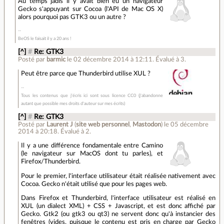
Au temps jadis il y avait bien eu un navigateur
Gecko s'appuyant sur Cocoa (l'API de Mac OS X)
alors pourquoi pas GTK3 ou un autre ?
BeOS le faisait il y a 20 ans !
[^]
#
Re: GTK3
Posté par
barmic
le 02 décembre 2014 à 12:11
.
Évalué à
3
.
Peut être parce que Thunderbird utilise XUL ?
Tous les contenus que j'écris ici sont sous licence CC0 (j'abandonne
autant que possible mes droits d'auteur sur mes écrits)
[^]
#
Re: GTK3
Posté par
Laurent J
(
site web personnel
,
Mastodon
)
le 05 décembre
2014 à 20:18
.
Évalué à
2
.
Il y a une différence fondamentale entre Camino
(le navigateur sur MacOS dont tu parles), et
Firefox/Thunderbird.
Pour le premier, l'interface utilisateur était réalisée nativement avec
Cocoa. Gecko n'était utilisé que pour les pages web.
Dans Firefox et Thunderbird, l'interface utilisateur est réalisé en
XUL (un dialect XML) + CSS + Javascript, et est donc affiché par
Gecko. Gtk2 (ou gtk3 ou qt3) ne servent donc qu'à instancier des
fenêtres (vides, puisque le contenu est pris en charge par Gecko