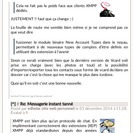
Cela ne fait pas le poids face aux clients XMPP
dédiés.
JUSTEMENT !! faut que ça change ;-)
La feuille de route me semble bien même si je ne comprend pas ce
que veut dire
fusionner le module binaire New Account Types dans le noyau,
permettant à de nouveaux types de comptes d’être définis en
utilisant des extension à l’avenir
Sinon ce serait vraiment bien que la dernière version de Vcard soit
prise en charge (avec les photos et tout) et la possibilité
d'importer/exporter tous les contacts sous forme de vcard de/dans un
dossier car c'est la chose qui me manque le plus dans icedove.
Quoi qu'il en soit c'est une bonne nouvelle.
kentoc'h mervel eget bezan saotred
[^]
#
Re: Messagerie instant tanné
Posté par
edhelas
(
site web personnel
)
le 01 décembre 2014 à 11:28
.
Évalué à
9
.
XMPP est bien plus qu'un protocole de chat. En
implémentant correctement des extensions (XEP)
XMPP déjà standardisées depuis des années