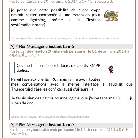
Posté par
zurvan
le 30 novembre 2014 à 17:41
.
Évalué à
3
.
je pense que cette possibilité de client xmpp
devrait rester cantonnée à une extension (tout
comme lightning, même si je l'installe
systématiquement)
"Ce n'est pas à l'état de tout savoir sur ses citoyens, mais au citoyen de tout savoir sur l'état."
[^]
#
Re: Messagerie instant tanné
Posté par
devnewton 🍺
(
site web personnel
)
le 01 décembre 2014 à
08:46
.
Évalué à
3
.
Cela ne fait pas le poids face aux clients XMPP
dédiés.
Pareil face aux clients IRC, mais j'aime avoir toutes
mes conversations avec la même interface. Il faudrait que
Thunderbird gère les conf call aussi d'ailleurs :-)
Je ferais bien des patchs pour ce logiciel que j'aime tant, mais XUL + js
+ peu de doc…
Ce post est offensant ? Prévenez moi sur https://linuxfr.org/board
[^]
#
Re: Messagerie instant tanné
Posté par
reynum
(
site web personnel
)
le 01 décembre 2014 à 09:40
.
Évalué à
4
.