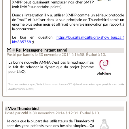
XMPP peut quasiment remplacer nos cher SMTP
(voir IMAP sur certains points).
Donc si intégration il y a, utiliser XMPP comme un sérieux protocole
de "mail" et l'utiliser dans la vue principale de Thunderbird serait un
énorme plus selon mois et offrirait une vraie innovation par rapport à
la concurrence.
Le bug en question
https://bugzilla.mozilla.org/show_bug.cgi?
id=385758
;)
[^]
#
Re: Messagerie instant tanné
Posté par
barmic
le 30 novembre 2014 à 16:58
.
Évalué à
10
.
La bonne nouvelle AMHA c'est pas la roadmap, mais
le fait de relancer la dynamique du projet (comme
pour LibO).
Tous les contenus que j'écris ici sont sous licence CC0 (j'abandonne autant que possible mes droits
d'auteur sur mes écrits)
#
Vive Thunderbird
Posté par
coid
le 30 novembre 2014 à 12:31
.
Évalué à
10
.
Je crois que la plupart des utilisateurs de Thunderbird
sont des gens patients avec des besoins simples… Ça