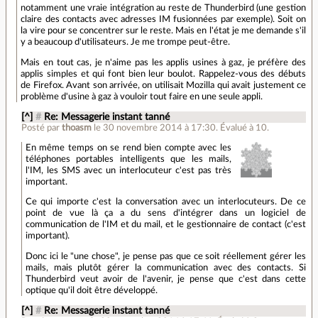
notamment une vraie intégration au reste de Thunderbird (une gestion
claire des contacts avec adresses IM fusionnées par exemple). Soit on
la vire pour se concentrer sur le reste. Mais en l'état je me demande s'il
y a beaucoup d'utilisateurs. Je me trompe peut-être.
Mais en tout cas, je n'aime pas les applis usines à gaz, je préfère des
applis simples et qui font bien leur boulot. Rappelez-vous des débuts
de Firefox. Avant son arrivée, on utilisait Mozilla qui avait justement ce
problème d'usine à gaz à vouloir tout faire en une seule appli.
[^]
#
Re: Messagerie instant tanné
Posté par
thoasm
le 30 novembre 2014 à 17:30
.
Évalué à
10
.
En même temps on se rend bien compte avec les
téléphones portables intelligents que les mails,
l'IM, les SMS avec un interlocuteur c'est pas très
important.
Ce qui importe c'est la conversation avec un interlocuteurs. De ce
point de vue là ça a du sens d'intégrer dans un logiciel de
communication de l'IM et du mail, et le gestionnaire de contact (c'est
important).
Donc ici le "une chose", je pense pas que ce soit réellement gérer les
mails, mais plutôt gérer la communication avec des contacts. Si
Thunderbird veut avoir de l'avenir, je pense que c'est dans cette
optique qu'il doit être développé.
[^]
#
Re: Messagerie instant tanné