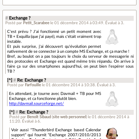
#
Exchange ?
Posté par
Petit_Scarabee
le 01 décembre 2014 à 03:49
.
Évalué à
3
.
C'est prévu ? J'ai fonctionné un petit moment avec
TB + Exquilla (que j'ai payé), mais c'était vraiment trop
instable.
Et puis surprise, j'ai découvert qu'évolution permet
nativement de se connecter à un compte MS Exchange, et ça marche !
Bref, au boulot on a pas toujours le choix du serveur de messagerie ni
des protocoles et Exchange est quand même très répandu. On arrive à
faire ça sur des smartphones aujourd'hui, on peut bien l'espérer sous
TB ?
[^]
#
Re: Exchange ?
Posté par
Farfouille
le 01 décembre 2014 à 10:38
.
Évalué à
3
.
En attendant, je tourne avec Davmail + TB pour MS
Exchange, et ca fonctionne plutôt bien.
http://davmail.sourceforge.net/
[^]
#
Re: Exchange ?
Posté par
Benoît Sibaud
(
site web personnel
)
le 01 décembre 2014 à
11:20
.
Évalué à
6
.
Voir aussi "Thunderbird Exchange based Calendar
support" qui fournit "Exchange 2007/2010/2013