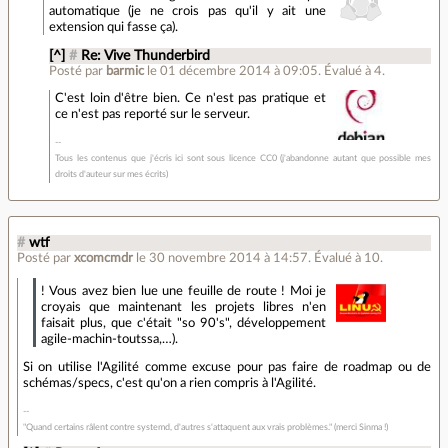
automatique (je ne crois pas qu'il y ait une
extension qui fasse ça).
[^]
#
Re: Vive Thunderbird
Posté par
barmic
le 01 décembre 2014 à 09:05
.
Évalué à
4
.
C'est loin d'être bien. Ce n'est pas pratique et
ce n'est pas reporté sur le serveur.
Tous les contenus que j'écris ici sont sous licence CC0 (j'abandonne autant que possible mes
droits d'auteur sur mes écrits)
#
wtf
Posté par
xcomcmdr
le 30 novembre 2014 à 14:57
.
Évalué à
10
.
! Vous avez bien lue une feuille de route ! Moi je
croyais que maintenant les projets libres n'en
faisait plus, que c'était "so 90's", développement
agile-machin-toutssa,…).
Si on utilise l'Agilité comme excuse pour pas faire de roadmap ou de
schémas/specs, c'est qu'on a rien compris à l'Agilité.
"Quand certains râlent contre systemd, d'autres s'attaquent aux vrais problèmes." (merci Sinma !)