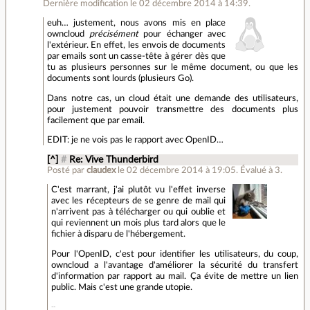
Dernière modification le 02 décembre 2014 à 14:39.
euh… justement, nous avons mis en place
owncloud
précisément
pour échanger avec
l'extérieur. En effet, les envois de documents
par emails sont un casse-tête à gérer dès que
tu as plusieurs personnes sur le même document, ou que les
documents sont lourds (plusieurs Go).
Dans notre cas, un cloud était une demande des utilisateurs,
pour justement pouvoir transmettre des documents plus
facilement que par email.
EDIT: je ne vois pas le rapport avec OpenID…
[^]
#
Re: Vive Thunderbird
Posté par
claudex
le 02 décembre 2014 à 19:05
.
Évalué à
3
.
C'est marrant, j'ai plutôt vu l'effet inverse
avec les récepteurs de se genre de mail qui
n'arrivent pas à télécharger ou qui oublie et
qui reviennent un mois plus tard alors que le
fichier à disparu de l'hébergement.
Pour l'OpenID, c'est pour identifier les utilisateurs, du coup,
owncloud a l'avantage d'améliorer la sécurité du transfert
d'information par rapport au mail. Ça évite de mettre un lien
public. Mais c'est une grande utopie.