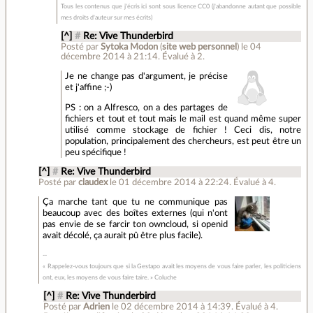
Tous les contenus que j'écris ici sont sous licence CC0 (j'abandonne autant que possible
mes droits d'auteur sur mes écrits)
[^]
#
Re: Vive Thunderbird
Posté par
Sytoka Modon
(
site web personnel
)
le 04
décembre 2014 à 21:14
.
Évalué à
2
.
Je ne change pas d'argument, je précise
et j'affine ;-)
PS : on a Alfresco, on a des partages de
fichiers et tout et tout mais le mail est quand même super
utilisé comme stockage de fichier ! Ceci dis, notre
population, principalement des chercheurs, est peut être un
peu spécifique !
[^]
#
Re: Vive Thunderbird
Posté par
claudex
le 01 décembre 2014 à 22:24
.
Évalué à
4
.
Ça marche tant que tu ne communique pas
beaucoup avec des boîtes externes (qui n'ont
pas envie de se farcir ton owncloud, si openid
avait décolé, ça aurait pû être plus facile).
« Rappelez-vous toujours que si la Gestapo avait les moyens de vous faire parler, les politiciens
ont, eux, les moyens de vous faire taire. » Coluche
[^]
#
Re: Vive Thunderbird
Posté par
Adrien
le 02 décembre 2014 à 14:39
.
Évalué à
4
.