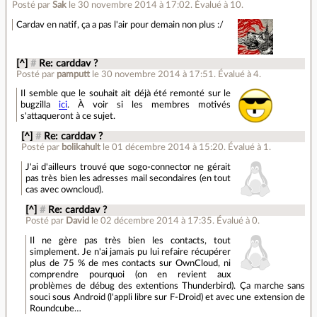
Posté par
Sak
le 30 novembre 2014 à 17:02
.
Évalué à
10
.
Cardav en natif, ça a pas l'air pour demain non plus :/
[^]
#
Re: carddav ?
Posté par
pamputt
le 30 novembre 2014 à 17:51
.
Évalué à
4
.
Il semble que le souhait ait déjà été remonté sur le
bugzilla
ici
. À voir si les membres motivés
s'attaqueront à ce sujet.
[^]
#
Re: carddav ?
Posté par
bolikahult
le 01 décembre 2014 à 15:20
.
Évalué à
1
.
J'ai d'ailleurs trouvé que sogo-connector ne gérait
pas très bien les adresses mail secondaires (en tout
cas avec owncloud).
[^]
#
Re: carddav ?
Posté par
David
le 02 décembre 2014 à 17:35
.
Évalué à
0
.
Il ne gère pas très bien les contacts, tout
simplement. Je n'ai jamais pu lui refaire récupérer
plus de 75 % de mes contacts sur OwnCloud, ni
comprendre pourquoi (on en revient aux
problèmes de débug des extentions Thunderbird). Ça marche sans
souci sous Android (l'appli libre sur F-Droid) et avec une extension de
Roundcube…