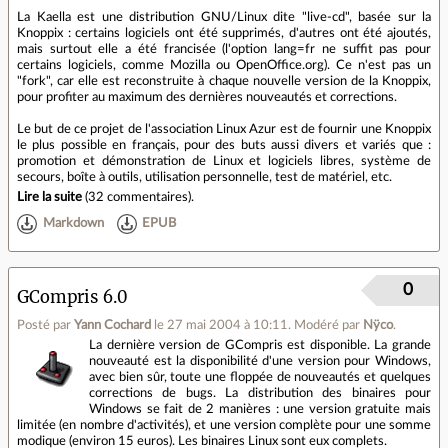
La Kaella est une distribution GNU/Linux dite "live-cd", basée sur la
Knoppix : certains logiciels ont été supprimés, d'autres ont été ajoutés,
mais surtout elle a été francisée (l'option lang=fr ne suffit pas pour
certains logiciels, comme Mozilla ou OpenOffice.org). Ce n'est pas un
"fork", car elle est reconstruite à chaque nouvelle version de la Knoppix,
pour profiter au maximum des dernières nouveautés et corrections.
Le but de ce projet de l'association Linux Azur est de fournir une Knoppix
le plus possible en français, pour des buts aussi divers et variés que :
promotion et démonstration de Linux et logiciels libres, système de
secours, boîte à outils, utilisation personnelle, test de matériel, etc.
Lire la suite
(
32 commentaires
).
Markdown
EPUB
0
GCompris 6.0
Posté par
Yann Cochard
le 27 mai 2004 à 10:11
.
Modéré par
Nÿco
.
La dernière version de GCompris est disponible. La grande
nouveauté est la disponibilité d'une version pour Windows,
avec bien sûr, toute une floppée de nouveautés et quelques
corrections de bugs. La distribution des binaires pour
Windows se fait de 2 manières : une version gratuite mais
limitée (en nombre d'activités), et une version complète pour une somme
modique (environ 15 euros). Les binaires Linux sont eux complets.