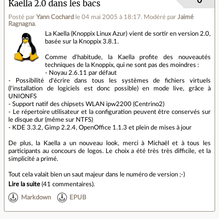
0
Kaella 2.0 dans les bacs
Posté par
Yann Cochard
le 04 mai 2005 à 18:17
.
Modéré par
Jaimé
Ragnagna
.
La Kaella (Knoppix Linux Azur) vient de sortir en version 2.0,
basée sur la Knoppix 3.8.1.
Comme d'habitude, la Kaella profite des nouveautés
techniques de la Knoppix, qui ne sont pas des moindres :
- Noyau 2.6.11 par défaut
- Possibilité d'écrire dans tous les systèmes de fichiers virtuels
(l'installation de logiciels est donc possible) en mode live, grâce à
UNIONFS
- Support natif des chipsets WLAN ipw2200 (Centrino2)
- Le répertoire utilisateur et la configuration peuvent être conservés sur
le disque dur (même sur NTFS)
- KDE 3.3.2, Gimp 2.2.4, OpenOffice 1.1.3 et plein de mises à jour
De plus, la Kaella a un nouveau look, merci à Michaël et à tous les
participants au concours de logos. Le choix a été très très difficile, et la
simplicité a primé.
Tout cela valait bien un saut majeur dans le numéro de version ;-)
Lire la suite
(
41 commentaires
).
Markdown
EPUB