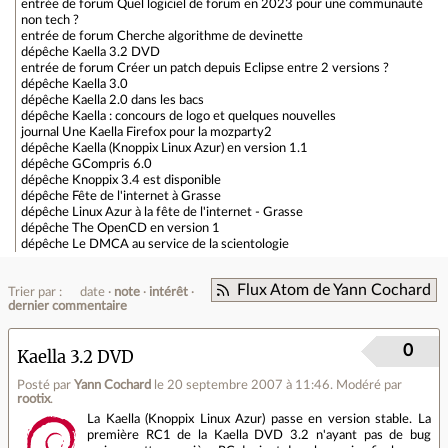
entrée de forum
Quel logiciel de forum en 2023 pour une communauté
non tech ?
entrée de forum
Cherche algorithme de devinette
dépêche
Kaella 3.2 DVD
entrée de forum
Créer un patch depuis Eclipse entre 2 versions ?
dépêche
Kaella 3.0
dépêche
Kaella 2.0 dans les bacs
dépêche
Kaella : concours de logo et quelques nouvelles
journal
Une Kaella Firefox pour la mozparty2
dépêche
Kaella (Knoppix Linux Azur) en version 1.1
dépêche
GCompris 6.0
dépêche
Knoppix 3.4 est disponible
dépêche
Fête de l'internet à Grasse
dépêche
Linux Azur à la fête de l'internet - Grasse
dépêche
The OpenCD en version 1
dépêche
Le DMCA au service de la scientologie
Flux Atom de Yann Cochard
Trier par :
date
note
intérêt
dernier commentaire
0
Kaella 3.2 DVD
Posté par
Yann Cochard
le 20 septembre 2007 à 11:46
.
Modéré par
rootix
.
La Kaella (Knoppix Linux Azur) passe en version stable. La
première RC1 de la Kaella DVD 3.2 n'ayant pas de bug