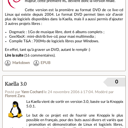
majeur, cette première RC devient donc la version finale.
Cette version est la première au format DVD de ce live-cd
Linux qui existe depuis 2004. Le format DVD permet bien sûr d'avoir
plus de logiciels disponibles dans la Kaella, mais il a aussi permis d'ajouter
3 autres projets libres :
Dogmazic : 1Go de musique libre, dont 6 albums complets ;
GeeXboX : mini-distrib live-cd, pour maxi multimedia ;
Compile T&A : 700Mo de logiciels libres pour Windows.
En effet, tant qu'à graver un DVD, autant le remplir :)
Lire la suite
(
16 commentaires
).
Markdown
EPUB
0
Kaella 3.0
Posté par
Yann Cochard
le 24 novembre 2006 à 17:04
.
Modéré par
Florent Zara
.
La Kaella vient de sortir en version 3.0, basée sur la Knoppix
5.0.1.
Le but de ce projet est de fournir une Knoppix le plus
possible en français, pour des buts aussi divers et variés que
: promotion et démonstration de Linux et logiciels libres,