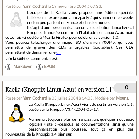
Posté par
Yann Cochard
le 19 novembre 2004 à 07:33
.
L'équipe de la Kaella vous propose une édition spéciale,
taillée sur mesure pour la mozparty2 qui s'annonce ce week-
end un peu partout en France et dans le monde.
Il s'agit d'une personnalisation de la distribution Linux live-cd
Knoppix, francisée comme à l'habitude par Linux Azur, mais
cette fois-ci dédiée à Mozilla Firefox pour célébrer sa version 1.0.
Vous pouvez télécharger une image ISO d'environ 700Mo, qui vous
permettra de graver des CDs amorçables (bootables). Ces CDs
permettent de démarrer une
(…)
Lire la suite
(
3 commentaires
).
Markdown
EPUB
0
Kaella (Knoppix Linux Azur) en version 1.1
Posté par
Yann Cochard
le 05 juillet 2004 à 14:05
.
Modéré par
Mouns
.
La Kaella (Knoppix Linux Azur) vient de sortir en version 1.1,
basée sur la Knoppix V3.4-2004-05-17.
Au menu : toujours plus de francisation, quelques nouveaux
logiciels (liste ci-dessous) et documentations, ainsi qu'une
personnalisation plus poussée. Tout ça en plus des
nouveautés de la Knoppix 3.4 bien sûr.