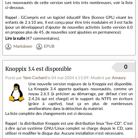
Les nouveautés de cette version sont très très nombreuses, voir la liste
ci-dessous.
Rappel : GCompris est un logiciel éducatif libre (licence GPL) visant les
enfants de 2 à 10 ans. Il est conçu pour être très modulaire et il est facile
(pour un développeur) d'ajouter de nouvelles activités (cette version 6.0
en propose plus de 45, de nouvelles sont ajoutées en permanence).
Lire la suite
(
47 commentaires
).
Markdown
EPUB
0
Knoppix 3.4 est disponible
Posté par
Yann Cochard
le 04 mai 2004 à 15:09
.
Modéré par
Amaury
.
Une nouvelle version majeure de la Knoppix est disponible.
La Knoppix 3.4 apporte quelques nouveautés, comme un
noyau 2.6.5 (à préciser au démarrage, par défaut c'est un
2.4.26 qui est chargé) et le support du NTFS en écriture
(grâce à
captive
), tout ça en plus de nombreuses
améliorations dans la détection du matériel.
La liste complète des changements est ci-dessous.
Rappel : la distribution Knoppix est une distribution linux "live-CD". C'est
à dire qu'un système GNU/Linux complet se charge depuis le CD, sans
utiliser ni modifier le disque dur. Aucune installation n'est nécessaire.