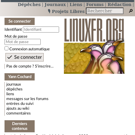
Dépêches
Journaux
Liens
Forums
Rédaction
🎙️ Projets Libres
Se connecter
Identifiant
Mot de passe
Connexion automatique
Pas de compte ? S’inscrire…
Yann Cochard
journaux
dépêches
liens
messages sur les forums
entrées du suivi
ajouts au wiki
commentaires
Derniers
contenus