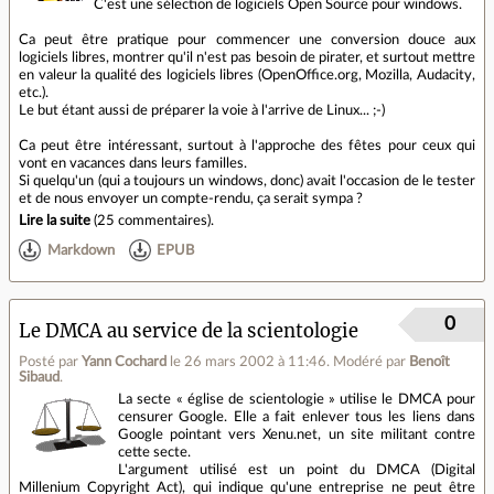
C'est une sélection de logiciels Open Source pour windows.
Ca peut être pratique pour commencer une conversion douce aux
logiciels libres, montrer qu'il n'est pas besoin de pirater, et surtout mettre
en valeur la qualité des logiciels libres (OpenOffice.org,
Mozilla
, Audacity,
etc.).
Le but étant aussi de préparer la voie à l'arrive de Linux... ;-)
Ca peut être intéressant, surtout à l'approche des fêtes pour ceux qui
vont en vacances dans leurs familles.
Si quelqu'un (qui a toujours un windows, donc) avait l'occasion de le tester
et de nous envoyer un compte-rendu, ça serait sympa ?
Lire la suite
(
25 commentaires
).
Markdown
EPUB
0
Le DMCA au service de la scientologie
Posté par
Yann Cochard
le 26 mars 2002 à 11:46
.
Modéré par
Benoît
Sibaud
.
La secte « église de scientologie » utilise le DMCA pour
censurer Google. Elle a fait enlever tous les liens dans
Google pointant vers Xenu.net, un site militant contre
cette secte.
L'argument utilisé est un point du DMCA (Digital
Millenium Copyright Act), qui indique qu'une entreprise ne peut être