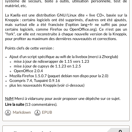
système de secours, boîte à outils, utilisation personnelle, test de
matériel, etc.
La Kaella est une distribution GNU/Linux dite « live CD», basée sur la
Knoppix : certains logiciels ont été supprimés, d'autres ont été ajoutés,
mais surtout elle a été francisée (l'option lang=fr ne suffit pas pour
certains logiciels, comme Firefox ou OpenOffice.org). Ce n'est pas un
"fork", car elle est reconstruite à chaque nouvelle version de la Knoppix,
pour profiter au maximum des dernières nouveautés et corrections.
Points clefs de cette version :
Ajout d'un script spécifique au wifi de la livebox (merci à Zhorglub)
mise à jour de ndiswrapper de 1.15 vers 1.23
mise à jour de cupsys de 1.1.23 en 1.2.5
OpenOffice 2.0.4
Mozilla Firefox 1.5.0.7 (paquet debian non dispo pour la 2.0)
Gcompris 7.4, Tuxpaint 0.9.16
plus les nouveautés Knoppix (voir ci-dessous)
NdM
Merci à vidarsuny pour avoir proposer une dépêche sur ce sujet.
Lire la suite
(
13 commentaires
).
Markdown
EPUB