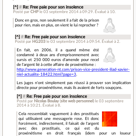
[^]
#
Re: Free paie pour son insolence
Posté par
CHP
le 03 septembre 2014 à 09:29
.
Évalué à
10
.
Donc en gros, non seulement il a fait de la prison
pour rien, mais en plus, on vient le lui reprocher ?
[^]
#
Re: Free paie pour son insolence
Posté par
HG203
le 03 septembre 2014 à 09:54
.
Évalué à
2
.
En fait, en 2006, il a quand même été
condamné à deux ans d'emprisonnement avec
sursis et 250 000 euros d'amende pour recel
de l'argent lié à cette affaire de proxénétisme :
http://www.generation-nt.com/prison-vice-president-iliad-xavier-
niel-actualite-18422.html?page=3
.
Les juges n'ont simplement pas réussi à prouver son implication
directe pour proxénétisme, mais ils avaient de forts soupçons.
[^]
#
Re: Free paie pour son insolence
Posté par
Nicolas Boulay
(
site web personnel
)
le 03 septembre
2014 à 10:21
.
Évalué à
8
.
Cela ressemblait vaguement à des prostitués
qui utilisaient une messagerie rose. Et donc
forcément, indirectement, il faisait de l'argent
avec des prostitués, ce qui est du
proxénétisme en droit français (idem pour un loueur