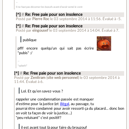
Il ne faut pas décorner les boeufs avant d'avoir semé le vent
[^]
#
Re: Free paie pour son insolence
Posté par
Pierre Roc
le 03 septembre 2014 à 11:56
.
Évalué à
-5
.
[^]
#
Re: Free paie pour son insolence
Posté par
eingousef
le 03 septembre 2014 à 14:04
.
Évalué à
7
.
publique
pfff encore quelqu'un qui sait pas écrire
"pubis" :/
*splash!*
[^]
#
Re: Free paie pour son insolence
Posté par
Zenitram
(
site web personnel
)
le 03 septembre 2014 à
11:44
.
Évalué à
6
.
Lol. Et qu’en savez-vous ?
rappeler une condamnation passée est manquer
d'estime pour la justice (et
illégal
, au passage, tu
pourrai être condamné pour avoir ressorti ça du placard… donc bon
on voit ta façon de voir la justice…)
"peu reluisant" c'est positif?
il est avant tout là pour faire du brouzouf