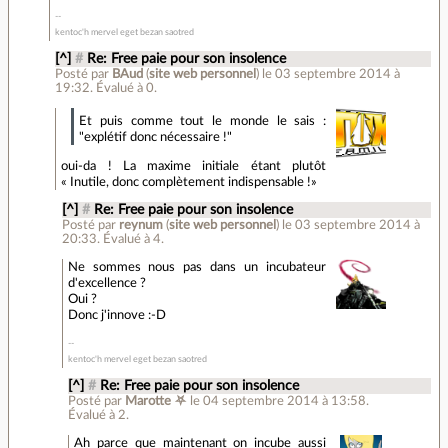
kentoc'h mervel eget bezan saotred
[^]
#
Re: Free paie pour son insolence
Posté par
BAud
(
site web personnel
)
le 03 septembre 2014 à
19:32
.
Évalué à
0
.
Et puis comme tout le monde le sais :
"explétif donc nécessaire !"
oui-da ! La maxime initiale étant plutôt
« Inutile, donc complètement indispensable !»
[^]
#
Re: Free paie pour son insolence
Posté par
reynum
(
site web personnel
)
le 03 septembre 2014 à
20:33
.
Évalué à
4
.
Ne sommes nous pas dans un incubateur
d'excellence ?
Oui ?
Donc j'innove :-D
kentoc'h mervel eget bezan saotred
[^]
#
Re: Free paie pour son insolence
Posté par
Marotte ⛧
le 04 septembre 2014 à 13:58
.
Évalué à
2
.
Ah parce que maintenant on incube aussi