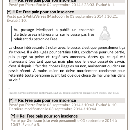
[^]
#
Re: Free paie pour son insolence
Posté par
Pierre Roc
le 02 septembre 2014 à 23:03
.
Évalué à
-1
.
[^]
#
Re: Free paie pour son insolence
Posté par
2PetitsVerres
(
Mastodon
)
le 03 septembre 2014 à 10:21
.
Évalué à
10
.
Au passage Mediapart a publié un ensemble
d’article assez intéressants sur le passé pas très
reluisant du patron de Free.
La chose intéressante à noter avec le passé, c'est que généralement ça
s'y trouve. Il a été jugés pour certains faits, condamné pour une partie,
puis purgé sa peine et reglé ses amendes. Après ça, ce qui est
intéressant (pas tant que ça, mais plus que le vieux passé) de savoir,
c'est si depuis il fait des choses illégales ou non, maintenant ou dans un
passé récent. À moins qu'on ne doive moralement condamné pour
l'éternité toute personne ayant fait quelque chose de mal une fois dans
sa vie ?
Tous les nombres premiers sont impairs, sauf un. Tous les nombres premiers sont impairs, sauf deux.
[^]
#
Re: Free paie pour son insolence
Posté par
Pierre Roc
le 03 septembre 2014 à 10:43
.
Évalué à
-10
.
Dernière modification le 03 septembre 2014 à 10:44.
[^]
#
Re: Free paie pour son insolence
Posté par
Zenitram
(
site web personnel
)
le 03 septembre 2014 à
10:57
.
Évalué à
5
.