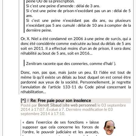
peine OU de sa prescription.
Si c’est une peine d’amende : délai de 3 ans.
Si c’est une peine de prison n’excédant pas un an : délai de 5
ans.
Si c’est une peine n’excédant pas dix ans, ou plusieurs
n’excédant pas 5 ans cumulé : délai de 10 ans à compter de la
dernière peine.
Or, X. Niel a été condamné en 2006 à une peine de surcis, qui a
donc été considérée comme exécutée au bout du délais de 5 ans
soit en 2011. Il a effectué moins d'un an de prison, il sera donc
réhabilité au bout de 5 ans, soit en 2016…
Zenitram raconte que des conneries, comme d’hab’ ).
Donc, non, pas que, mais juste un peu. Et l'idée est tout de
même là qu'il existe un délais au bout duquel on est censé être
pardonné aux yeux de la société. Personnellement, je regrette
l'annulation de l’article 133-11 du Code pénal concernant la
réhabilitation…
[^]
#
Re: Free paie pour son insolence
Posté par
Benoît Sibaud
(
site web personnel
)
le 03 septembre
2014 à 17:07
.
Évalué à
7
.
Dernière modification le 03
septembre 2014 à 17:10.
« dans l’exercice de ses fonctions » laisse
supposer que cela concerne les forces de
l'ordre, le pouvoir judiciaire et les avocats,