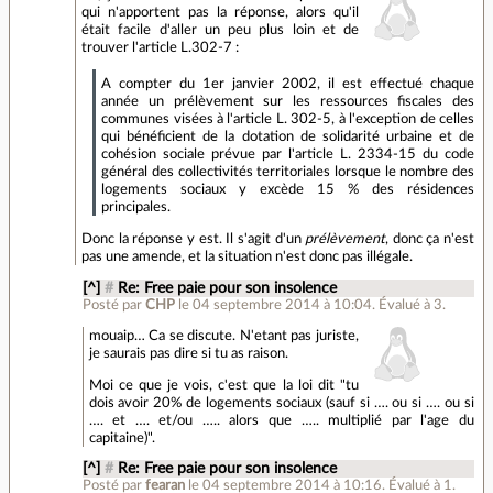
qui n'apportent pas la réponse, alors qu'il
était facile d'aller un peu plus loin et de
trouver l'article L.302-7 :
A compter du 1er janvier 2002, il est effectué chaque
année un prélèvement sur les ressources fiscales des
communes visées à l'article L. 302-5, à l'exception de celles
qui bénéficient de la dotation de solidarité urbaine et de
cohésion sociale prévue par l'article L. 2334-15 du code
général des collectivités territoriales lorsque le nombre des
logements sociaux y excède 15 % des résidences
principales.
Donc la réponse y est. Il s'agit d'un
prélèvement
, donc ça n'est
pas une amende, et la situation n'est donc pas illégale.
[^]
#
Re: Free paie pour son insolence
Posté par
CHP
le 04 septembre 2014 à 10:04
.
Évalué à
3
.
mouaip… Ca se discute. N'etant pas juriste,
je saurais pas dire si tu as raison.
Moi ce que je vois, c'est que la loi dit "tu
dois avoir 20% de logements sociaux (sauf si …. ou si …. ou si
…. et …. et/ou ….. alors que ….. multiplié par l'age du
capitaine)".
[^]
#
Re: Free paie pour son insolence
Posté par
fearan
le 04 septembre 2014 à 10:16
.
Évalué à
1
.