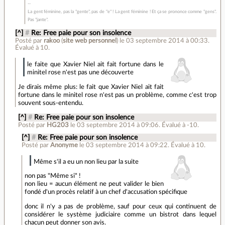
La gent féminine, pas la "gente", pas de "e" ! La gent féminine ! Et ça se prononce comme "gens".
Pas "jante".
[^]
#
Re: Free paie pour son insolence
Posté par
rakoo
(
site web personnel
)
le 03 septembre 2014 à 00:33
.
Évalué à
10
.
le faite que Xavier Niel ait fait fortune dans le
minitel rose n'est pas une découverte
Je dirais même plus: le fait que Xavier Niel ait fait
fortune dans le minitel rose n'est pas un problème, comme c'est trop
souvent sous-entendu.
[^]
#
Re: Free paie pour son insolence
Posté par
HG203
le 03 septembre 2014 à 09:06
.
Évalué à
-10
.
[^]
#
Re: Free paie pour son insolence
Posté par
Anonyme
le 03 septembre 2014 à 09:22
.
Évalué à
10
.
Même s'il a eu un non lieu par la suite
non pas "Même si" !
non lieu = aucun élément ne peut valider le bien
fondé d'un procès relatif à un chef d'accusation spécifique
donc il n'y a pas de problème, sauf pour ceux qui continuent de
considérer le système judiciaire comme un bistrot dans lequel
chacun peut donner son avis.