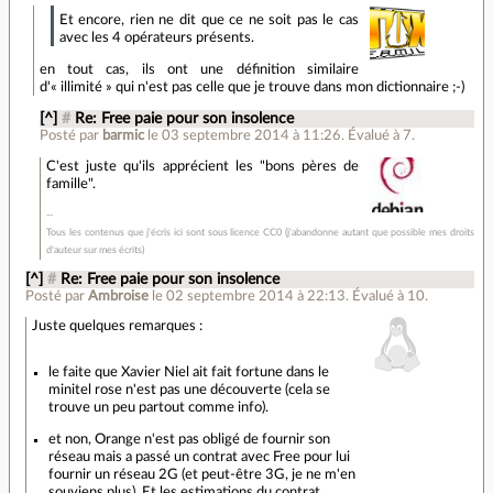
Et encore, rien ne dit que ce ne soit pas le cas
avec les 4 opérateurs présents.
en tout cas, ils ont une définition similaire
d'« illimité » qui n'est pas celle que je trouve dans mon dictionnaire ;-)
[^]
#
Re: Free paie pour son insolence
Posté par
barmic
le 03 septembre 2014 à 11:26
.
Évalué à
7
.
C'est juste qu'ils apprécient les "bons pères de
famille".
Tous les contenus que j'écris ici sont sous licence CC0 (j'abandonne autant que possible mes droits
d'auteur sur mes écrits)
[^]
#
Re: Free paie pour son insolence
Posté par
Ambroise
le 02 septembre 2014 à 22:13
.
Évalué à
10
.
Juste quelques remarques :
le faite que Xavier Niel ait fait fortune dans le
minitel rose n'est pas une découverte (cela se
trouve un peu partout comme info).
et non, Orange n'est pas obligé de fournir son
réseau mais a passé un contrat avec Free pour lui
fournir un réseau 2G (et peut-être 3G, je ne m'en
souviens plus). Et les estimations du contrat