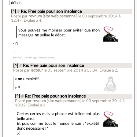
débat.
[^]
#
Re: Free paie pour son insolence
Posté par
reynum
(
site web personnel
)
le 03 septembre 2014 à
12:47
.
Évalué à
4
.
vous pouvez me moinser pour éviter que mon
message
ne
pollue le débat.
:-D
kentoc'h mervel eget bezan saotred
[^]
#
Re: Free paie pour son insolence
Posté par
lecteur
le 03 septembre 2014 à 15:34
.
Évalué à
2
.
«
ne
» explétif.
:-P
[^]
#
Re: Free paie pour son insolence
Posté par
reynum
(
site web personnel
)
le 03 septembre 2014 à
18:32
.
Évalué à
0
.
Certes certes mais la phrase est tellement plus
belle ainsi.
Et puis comme tout le monde le sais : "explétif
donc nécessaire !"
;-)