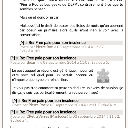
proche de "quasi tout le monde se contrefout de toi". Y'a pas de
"Pierre Roc vs Les geeks de DLFP", contrairement à ce que tu
sembles penser.
Mais ou et donc or ni car
Moi aussi j'ai le droit de placer des listes de mots qu'on apprend
par coeur en primaire alors qu'ils n'ont rien à voir avec la
conversation.
[^]
#
Re: Free paie pour son insolence
Posté par
Pierre Roc
le 03 septembre 2014 à 12:32
.
Évalué à
-10
.
[^]
#
Re: Free paie pour son insolence
Posté par
thoasm
le 03 septembre 2014 à 11:03
.
Évalué à
5
.
Le post auquel tu répond est générique. Il pourrait
être sorti tel quel pour un parfait inconnu ou
n'importe quel type en réinsertion.
Je vois pas trop comment tu peux en déduire un excès de passion. (je
dis ça, je suis pas particulièrement fan du personnage)
[^]
#
Re: Free paie pour son insolence
Posté par
Pierre Roc
le 03 septembre 2014 à 12:31
.
Évalué à
-9
.
[^]
#
Re: Free paie pour son insolence
Posté par
2PetitsVerres
(
Mastodon
)
le 03 septembre 2014 à 11:52
.
Évalué à
4
.