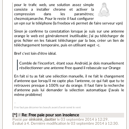
pour le trafic web, une solution assez simple
consiste a installer chrome et activer la
compression dans les paramètres;
chezmoiçamarche. Pour le reste il faut configurer
un vpn sur le téléphone (la freebox v6 permet de faire serveur vpn)
Sinon je confirme ta constatation lorsque je suis sur une antenne
orange le web est généralement inutilisable; j'ai pu télécharger de
gros fichier en les faisant télécharger par la box, créer un lien de
téléchargement temporaire, puis en utilisant wget -c.
Bref c'est loin d'être idéal.
Comble de l'inconfort, étant sous Android, je dois manuellement
résélectionner une antenne Free quand il rebascule sur Orange
En fait si tu as fait une sélection manuelle, il ne fait le changement
d'antenne que lorsqu'il ne capte plus l'antenne, ce qui fait que tu te
retrouves presque à 100% sur du orange. Il faut faire la recherche
d'antenne puis lui demander la sélection automatique (j'avais le
même problème)
Il ne faut pas décorner les boeufs avant d'avoir semé le vent
[^]
#
Re: Free paie pour son insolence
Posté par
oinkoink_daotter
le 03 septembre 2014 à 12:29
.
Évalué à
4
.
Dernière modification le 03 septembre 2014 à 12:30.