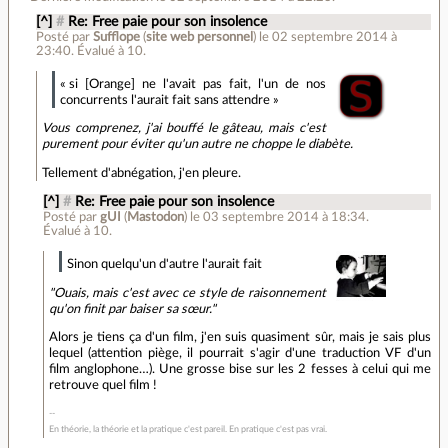
[^]
#
Re: Free paie pour son insolence
Posté par
Sufflope
(
site web personnel
)
le 02 septembre 2014 à
23:40
.
Évalué à
10
.
« si [Orange] ne l'avait pas fait, l'un de nos
concurrents l'aurait fait sans attendre »
Vous comprenez, j'ai bouffé le gâteau, mais c'est
purement pour éviter qu'un autre ne choppe le diabète.
Tellement d'abnégation, j'en pleure.
[^]
#
Re: Free paie pour son insolence
Posté par
gUI
(
Mastodon
)
le 03 septembre 2014 à 18:34
.
Évalué à
10
.
Sinon quelqu'un d'autre l'aurait fait
"Ouais, mais c'est avec ce style de raisonnement
qu'on finit par baiser sa sœur."
Alors je tiens ça d'un film, j'en suis quasiment sûr, mais je sais plus
lequel (attention piège, il pourrait s'agir d'une traduction VF d'un
film anglophone…). Une grosse bise sur les 2 fesses à celui qui me
retrouve quel film !
En théorie, la théorie et la pratique c'est pareil. En pratique c'est pas vrai.