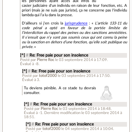
les personnes ayant accès aux infos du
casier judiciaire d'un individu en raison de leur fonction, etc. A
priori (mais je ne suis pas juriste), ça ne concerne pas l'individu
lambda qui l'a lu dans la presse.
D'ailleurs si j'en crois la
jurisprudence
: «
L’article 133-11 du
code pénal a opté en faveur de la portée limitée de
l’interdiction du rappel des peines ou des sanctions amnistiées.
Il s’ensuit que n’y sont pas soumis ceux qui ont connu la peine
ou la sanction en dehors d’une fonction, qu’elle soit publique ou
privée.
»
[^]
#
Re: Free paie pour son insolence
Posté par
Pierre Roc
le 03 septembre 2014 à 17:09
.
Évalué à
-8
.
[^]
#
Re: Free paie pour son insolence
Posté par
totof2000
le 03 septembre 2014 à 17:50
.
Évalué à
3
.
Tu deviens pénible. A ce stade tu devrais
consulter.
[^]
#
Re: Free paie pour son insolence
Posté par
Pierre Roc
le 03 septembre 2014 à 18:48
.
Évalué à
-1
.
Dernière modification le 03 septembre 2014 à
18:51.
[^]
#
Re: Free paie pour son insolence
Posté par
totof2000
le 04 septembre 2014 à 10:04
.