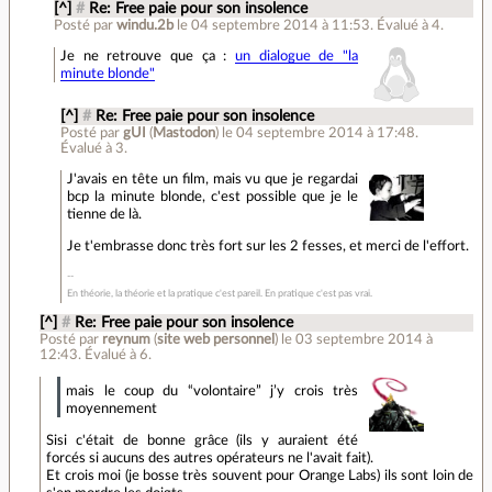
[^]
#
Re: Free paie pour son insolence
Posté par
windu.2b
le 04 septembre 2014 à 11:53
.
Évalué à
4
.
Je ne retrouve que ça :
un dialogue de "la
minute blonde"
[^]
#
Re: Free paie pour son insolence
Posté par
gUI
(
Mastodon
)
le 04 septembre 2014 à 17:48
.
Évalué à
3
.
J'avais en tête un film, mais vu que je regardai
bcp la minute blonde, c'est possible que je le
tienne de là.
Je t'embrasse donc très fort sur les 2 fesses, et merci de l'effort.
En théorie, la théorie et la pratique c'est pareil. En pratique c'est pas vrai.
[^]
#
Re: Free paie pour son insolence
Posté par
reynum
(
site web personnel
)
le 03 septembre 2014 à
12:43
.
Évalué à
6
.
mais le coup du “volontaire” j’y crois très
moyennement
Sisi c'était de bonne grâce (ils y auraient été
forcés si aucuns des autres opérateurs ne l'avait fait).
Et crois moi (je bosse très souvent pour Orange Labs) ils sont loin de