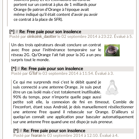
portent sur un contrat à plus de 1 milliards pour
Orange (le patron d'Orange à l'époque avait
même indiqué qu'il était content d'avoir pu avoir
ce contrat à la place de SFR).
[^]
#
Re: Free paie pour son insolence
Posté par
oinkoink_daotter
le 02 septembre 2014 à 23:22
.
Évalué à
5
.
Un des trois opérateurs devait conclure un contrat
avec Free pour l'initinérance temporaire sur le
réseau 2G. Qu'Orange l'ait fait pour la 3G a un peu
surpris tout le monde.
[^]
#
Re: Free paie pour son insolence
Posté par
GTof
le 03 septembre 2014 à 11:54
.
Évalué à
3
.
Ce qui me surprends moi c'est le débit quand je
suis connecté a une antenne Orange. Je suis peut
être un cas isolé mais c'est totalement inutilisable.
90% du temps, pour n'importe quelle page aussi
petite soit elle, la connexion de fini en timeout. Comble de
l'inconfort, étant sous Android, je dois manuellement résélectionner
une antenne Free quand il rebascule sur Orange. D'ailleurs si
quelqu'un connaît une application pour basculer automatiquement
sur une antenne Free quand une est dispo je suis preneur.
[^]
#
Re: Free paie pour son insolence
Posté par
fearan
le 03 septembre 2014 à 12:10
.
Évalué à
4
.