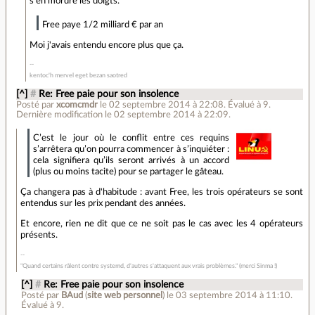
s'en mordre les doigts.
Free paye 1/2 milliard € par an
Moi j'avais entendu encore plus que ça.
kentoc'h mervel eget bezan saotred
[^]
#
Re: Free paie pour son insolence
Posté par
xcomcmdr
le 02 septembre 2014 à 22:08
.
Évalué à
9
.
Dernière modification le 02 septembre 2014 à 22:09.
C’est le jour où le conflit entre ces requins
s’arrêtera qu’on pourra commencer à s’inquiéter :
cela signifiera qu’ils seront arrivés à un accord
(plus ou moins tacite) pour se partager le gâteau.
Ça changera pas à d'habitude : avant Free, les trois opérateurs se sont
entendus sur les prix pendant des années.
Et encore, rien ne dit que ce ne soit pas le cas avec les 4 opérateurs
présents.
"Quand certains râlent contre systemd, d'autres s'attaquent aux vrais problèmes." (merci Sinma !)
[^]
#
Re: Free paie pour son insolence
Posté par
BAud
(
site web personnel
)
le 03 septembre 2014 à 11:10
.
Évalué à
9
.