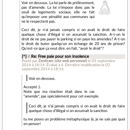
Voir en dessous. La loi parle de prélèvement,
pas d'amende. La loi n'impose donc pas le
seuil de logements sociaux, elle ne fait
qu'imposer une pénalité aux communes qui
ne le respectent pas.
Ceci dit, je n'ai jamais compris si on avait le droit de faire
quelque chose d'illégal si on assumait la sanction. A-t-on le
droit de ne pas payer le parking si on paye les amendes? A-t-on
le droit de buter quelqu'un en échange de 20 ans de prison?
Qu'est-ce que ça veut dire, en fait, "avoir le droit"?
[^]
#
Re: Free paie pour son insolence
Posté par
Zenitram
(
site web personnel
)
le 03 septembre
2014 à 18:14
.
Évalué à
4
.
Dernière modification le 03
septembre 2014 à 18:14.
Voir en dessous.
Accepté :).
Note que ma réaction était dans le cas
"amende", pas spécialement pour cet exemple.
Ceci dit, je n'ai jamais compris si on avait le droit de faire
quelque chose d'illégal si on assumait la sanction.
tu me poses un problème métaphysique là, je ne sais pas quoi
en penser!