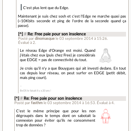
C'est plus lent que du Edge.
Maintenant je suis chez sosh et c'est l'Edge ne marche quasi pas
(~10Kbits seconde et ping de l'ordre de la seconde quand ça
passe).
[^]
#
Re: Free paie pour son insolence
Posté par
dinomasque
le 03 septembre 2014 à 15:26
.
Évalué à
2
.
Le réseau Edge d'Orange est moisi. Quand
j'étais chez eux (puis chez Free) je considérais
que EDGE = pas de connectivité du tout.
Je crois qu'il n'y a que Bouygues qui ait investi dedans. En tout
cas depuis leur réseau, on peut surfer en EDGE (petit débit,
mais ping court).
BeOS le faisait il y a 20 ans !
[^]
#
Re: Free paie pour son insolence
Posté par
fasthm
le 03 septembre 2014 à 16:53
.
Évalué à
4
.
C'est le même principe que pour les non
dégroupés dans le temps dont on sabotait la
connexion pour éviter qu'ils ne consomment
trop de données ?