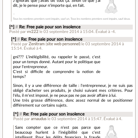
J'ignorais que j'avais dit tout ça. Sinon ce que j'ai
dit, je le pense pour n'importe qui, en fait.
Tous les nombres premiers sont impairs, sauf un. Tous les nombres premiers sont impairs, sauf deux.
[^]
#
Re: Free paie pour son insolence
Posté par
vv222
le 03 septembre 2014 à 15:04
.
Évalué à
-4
.
[^]
#
Re: Free paie pour son insolence
Posté par
Zenitram
(
site web personnel
)
le 03 septembre 2014 à
15:14
.
Évalué à
4
.
gni??? L'inélégibilité, ou rappeler le passé, c'est
pour un temps donné. Autant pour le politique que
pour l'entrepreneur.
C'est si difficile de comprendre la notion de
temps?
Sinon, il y a une différence de taille : l'entrepreneur, je ne suis pas
obligé d'acheter ses produits, je choisi suivant mes critères. Pour
l'élu, il m'est imposé, je ne peux pas ne pas avoir affaire à lui.
Une très grosse différence, donc assez normal de se positionner
différement sur certains sujets.
[^]
#
Re: Free paie pour son insolence
Posté par
arnaudus
le 03 septembre 2014 à 15:47
.
Évalué à
4
.
Sans compter que ce n'est pas parce que
beaucoup hurlent à l'inégibilité que c'est
intelligent. Pour les délits financiers, la fraude