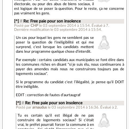
électorale, ou pour des abus de biens sociaux, il
est logique de se poser la question. Pour le reste, ça ne concerne
pas vraiment les gens.
[^]
#
Re: Free paie pour son insolence
Posté par
CHP
le 03 septembre 2014 à 15:54
.
Évalué à
7
.
Dernière modification le 03 septembre 2014 à 15:54.
Un cas pour lequel les gens ne semblent pas se
poser la question de l'inéligibilité et qui me
surprend, c'est lorsque les candidats mettent
dans leur programme quelque chose d'interdit.
Par exemple : certains candidats aux municipales se font élire dans
les communes riches en disant "si je suis élu, nous continuerons à
payer des amendes mais nous ne construirons toujours pas de
logements sociaux".
Si le programme du candidat c'est l’illégalité, je pense qu'il DOIT
être inéligible.
EDIT : correction de fautes d'aurtaugraf
[^]
#
Re: Free paie pour son insolence
Posté par
arnaudus
le 03 septembre 2014 à 16:36
.
Évalué à
2
.
Tu es certain qu'il est illégal de ne pas
construire de logements sociaux? Si c'était
vrai, le préfet pourrait forcer la commune à en