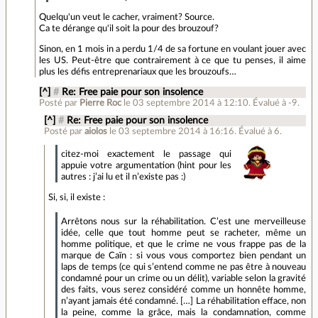
Quelqu'un veut le cacher, vraiment? Source.
Ca te dérange qu'il soit la pour des brouzouf?
Sinon, en 1 mois in a perdu 1/4 de sa fortune en voulant jouer avec
les US. Peut-être que contrairement à ce que tu penses, il aime
plus les défis entreprenariaux que les brouzoufs…
[^]
#
Re: Free paie pour son insolence
Posté par
Pierre Roc
le 03 septembre 2014 à 12:10
.
Évalué à
-9
.
[^]
#
Re: Free paie pour son insolence
Posté par
aiolos
le 03 septembre 2014 à 16:16
.
Évalué à
6
.
citez-moi exactement le passage qui
appuie votre argumentation (hint pour les
autres : j’ai lu et il n’existe pas :)
Si, si, il existe :
Arrêtons nous sur la réhabilitation. C’est une merveilleuse
idée, celle que tout homme peut se racheter, même un
homme politique, et que le crime ne vous frappe pas de la
marque de Caïn : si vous vous comportez bien pendant un
laps de temps (ce qui s’entend comme ne pas être à nouveau
condamné pour un crime ou un délit), variable selon la gravité
des faits, vous serez considéré comme un honnête homme,
n’ayant jamais été condamné. […] La réhabilitation efface, non
la peine, comme la grâce, mais la condamnation, comme