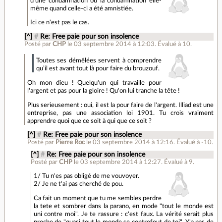
d'une condamnation ou la condamnation elle-
même quand celle-ci a été amnistiée.
Ici ce n'est pas le cas.
[^]
#
Re: Free paie pour son insolence
Posté par
CHP
le 03 septembre 2014 à 12:03
.
Évalué à
10
.
Toutes ses démêlées servent à comprendre
qu’il est avant tout là pour faire du brouzouf.
Oh mon dieu ! Quelqu'un qui travaille pour
l'argent et pas pour la gloire ! Qu'on lui tranche la tête !
Plus serieusement : oui, il est la pour faire de l'argent. Illiad est une
entreprise, pas une association loi 1901. Tu crois vraiment
apprendre quoi que ce soit à qui que ce soit ?
[^]
#
Re: Free paie pour son insolence
Posté par
Pierre Roc
le 03 septembre 2014 à 12:16
.
Évalué à
-10
.
[^]
#
Re: Free paie pour son insolence
Posté par
CHP
le 03 septembre 2014 à 12:27
.
Évalué à
9
.
1/ Tu n'es pas obligé de me vouvoyer.
2/ Je ne t'ai pas cherché de pou.
Ca fait un moment que tu me sembles perdre
la tete et sombrer dans la parano, en mode "tout le monde est
uni contre moi". Je te rassure : c'est faux. La vérité serait plus