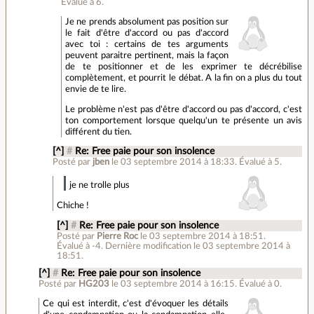
Évalué à
6
.
Je ne prends absolument pas position sur
le fait d'être d'accord ou pas d'accord
avec toi : certains de tes arguments
peuvent paraitre pertinent, mais la façon
de te positionner et de les exprimer te décrébilise
complètement, et pourrit le débat. A la fin on a plus du tout
envie de te lire.
Le problème n'est pas d'être d'accord ou pas d'accord, c'est
ton comportement lorsque quelqu'un te présente un avis
différent du tien.
[^]
#
Re: Free paie pour son insolence
Posté par
jben
le 03 septembre 2014 à 18:33
.
Évalué à
5
.
je ne trolle plus
Chiche !
[^]
#
Re: Free paie pour son insolence
Posté par
Pierre Roc
le 03 septembre 2014 à 18:51
.
Évalué à
-4
.
Dernière modification le 03 septembre 2014 à
18:51.
[^]
#
Re: Free paie pour son insolence
Posté par
HG203
le 03 septembre 2014 à 16:15
.
Évalué à
0
.
Ce qui est interdit, c'est d'évoquer les détails