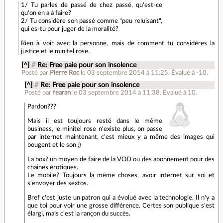
1/ Tu parles de passé de chez passé, qu'est-ce
qu'on en a à faire?
2/ Tu considère son passé comme "peu reluisant",
qui es-tu pour juger de la moralité?
Rien à voir avec la personne, mais de comment tu considères la
justice et le minitel rose.
[^]
#
Re: Free paie pour son insolence
Posté par
Pierre Roc
le 03 septembre 2014 à 11:25
.
Évalué à
-10
.
[^]
#
Re: Free paie pour son insolence
Posté par
fearan
le 03 septembre 2014 à 11:38
.
Évalué à
10
.
Pardon???
Mais il est toujours resté dans le même
business, le minitel rose n'existe plus, on passe
par internet maintenant, c'est mieux y a même des images qui
bougent et le son ;)
La box? un moyen de faire de la VOD ou des abonnement pour des
chaines érotiques.
Le mobile? Toujours la même choses, avoir internet sur soi et
s'envoyer des sextos.
Bref c'est juste un patron qui a évolué avec la technologie. Il n'y a
que toi pour voir une grosse différence. Certes son publique s'est
élargi, mais c'est la rançon du succès.