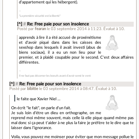
d'appartement qui les hébergent).
"La première sécurité est la liberté"
[^]
#
Re: Free paie pour son insolence
Posté par
fearan
le 03 septembre 2014 à 11:23
.
Évalué à
10
.
apprends à lire il a été accusé de proxénétisme
et d'avoir piqué dans dans les caisses des
sexshop dans lesquels il avait investi (abus de
biens sociaux), il a eu un non lieu pour le
premier, et à plaidé coupable pour le second. C'est deux affaires
différentes.
Il ne faut pas décorner les boeufs avant d'avoir semé le vent
[^]
#
Re: Free paie pour son insolence
Posté par
bibitte
le 03 septembre 2014 à 08:47
.
Évalué à
10
.
le faite que Xavier Niel …
On écrit "le fait", on parle d'un fait.
Je suis loin d'être un dieu en orthographe, on me
reprend moi même souvent, mais celle là elle pique quand même pas
mal donc si ça peut t'aider à ne plus la faire je préfère te le dire que te
laisser dans l'ignorance.
Voila, vous pouvez me moinser pour éviter que mon message pollue le