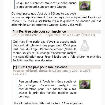
Ce qui me surprends moi c'est le débit quand
je suis connecté a une antenne Orange.
Ce n'est parce que c'est de la 3G que tu vas avoir
la ouache. Apparemment Free ne paye pas uniquement l'accès au
réseau 3G, mais aussi (surtout?) à la quantité de donnée qui est
acheminée sur les antennes Orange. Donc voilà, voilà.
[^]
#
Re: Free paie pour son insolence
Posté par
lamiricore
le 03 septembre 2014 à 12:49
.
Évalué à
3
.
Oui mais il ne parle pas d'avoir la ouache mais
d'obtenir simplement une page web. C'est plus
lent que du Edge. Personnellement j'avais le
même soucis et j'ai changé d'opérateur malgré
ma considération pour Free Mobile qui a fait chuter le prix des
forfaits mobiles avec données.
[^]
#
Re: Free paie pour son insolence
Posté par
oinkoink_daotter
le 03 septembre 2014 à 13:08
.
Évalué à
2
.
Personnellement j'avais le même soucis et
j'ai changé d'opérateur malgré ma
considération pour Free Mobile qui a fait
chuter le prix des forfaits mobiles avec
données
Pareil. J'étais la au début et j'ai tenu 11 mois je crois.