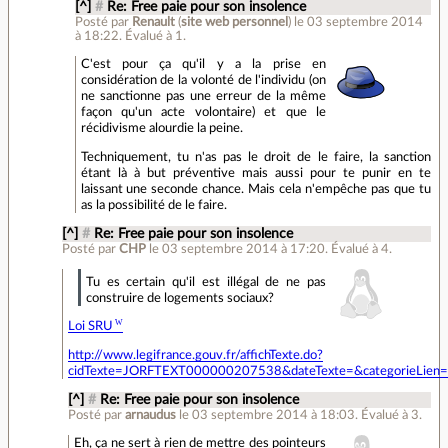
[^]
#
Re: Free paie pour son insolence
Posté par
Renault
(
site web personnel
)
le 03 septembre 2014
à 18:22
.
Évalué à
1
.
C'est pour ça qu'il y a la prise en
considération de la volonté de l'individu (on
ne sanctionne pas une erreur de la même
façon qu'un acte volontaire) et que le
récidivisme alourdie la peine.
Techniquement, tu n'as pas le droit de le faire, la sanction
étant là à but préventive mais aussi pour te punir en te
laissant une seconde chance. Mais cela n'empêche pas que tu
as la possibilité de le faire.
[^]
#
Re: Free paie pour son insolence
Posté par
CHP
le 03 septembre 2014 à 17:20
.
Évalué à
4
.
Tu es certain qu'il est illégal de ne pas
construire de logements sociaux?
Loi SRU
http://www.legifrance.gouv.fr/affichTexte.do?
cidTexte=JORFTEXT000000207538&dateTexte=&categorieLien=
[^]
#
Re: Free paie pour son insolence
Posté par
arnaudus
le 03 septembre 2014 à 18:03
.
Évalué à
3
.
Eh, ça ne sert à rien de mettre des pointeurs