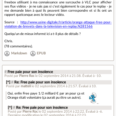
freebox utilisant à ma connaissance une surcouche à VLC pour afficher
ses flux vidéos - je ne sais pas si c'est également le cas pour le replay - je
me demande bien à quoi ils peuvent bien correspondre et si ils ont un
rapport quelconque avec le lecteur vidéo.
Source :
http://www.usine-digitale.fr/article/orange-attaque-free-pour-
violation-de-brevets-dans-la-television-en-replay.N281566
Quelqu'un de mieux informé ici a t-il plus de détails ?
Chris.
(
78 commentaires
).
Markdown
EPUB
#
Free paie pour son insolence
Posté par
Pierre Roc
le 02 septembre 2014 à 21:38
.
Évalué à
-10
.
[^]
#
Re: Free paie pour son insolence
Posté par
matteli
le 02 septembre 2014 à 21:57
.
Évalué à
10
.
Oui, enfin Free paye 1/2 milliard € par an pour ça et
Orange était volontaire (ça aurait pu être un autre).
[^]
#
Re: Free paie pour son insolence
Posté par
Pierre Roc
le 02 septembre 2014 à 22:22
.
Évalué à
-6
.
Dernière modification le 02 septembre 2014 à 22:23.