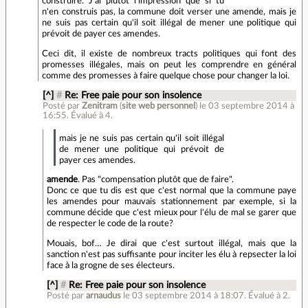
construire. J'ai plutôt l'impression que si tu
n'en construis pas, la commune doit verser une amende, mais je
ne suis pas certain qu'il soit illégal de mener une politique qui
prévoit de payer ces amendes.
Ceci dit, il existe de nombreux tracts politiques qui font des
promesses illégales, mais on peut les comprendre en général
comme des promesses à faire quelque chose pour changer la loi.
[^]
#
Re: Free paie pour son insolence
Posté par
Zenitram
(
site web personnel
)
le 03 septembre 2014 à
16:55
.
Évalué à
4
.
mais je ne suis pas certain qu'il soit illégal
de mener une politique qui prévoit de
payer ces amendes.
amende
. Pas "compensation plutôt que de faire".
Donc ce que tu dis est que c'est normal que la commune paye
les amendes pour mauvais stationnement par exemple, si la
commune décide que c'est mieux pour l'élu de mal se garer que
de respecter le code de la route?
Mouais, bof… Je dirai que c'est surtout illégal, mais que la
sanction n'est pas suffisante pour inciter les élu à repsecter la loi
face à la grogne de ses électeurs.
[^]
#
Re: Free paie pour son insolence
Posté par
arnaudus
le 03 septembre 2014 à 18:07
.
Évalué à
2
.