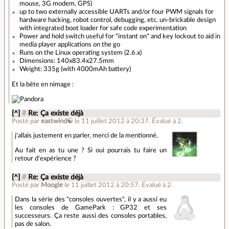
mouse, 3G modem, GPS)
up to two externally accessible UARTs and/or four PWM signals for
hardware hacking, robot control, debugging, etc. un-brickable design
with integrated boot loader for safe code experimentation
Power and hold switch useful for "instant on" and key lockout to aid in
media player applications on the go
Runs on the Linux operating system (2.6.x)
Dimensions: 140x83.4x27.5mm
Weight: 335g (with 4000mAh battery)
Et la bête en nimage :
[^]
#
Re: Ça existe déjà
Posté par
eastwind☯
le 11 juillet 2012 à 20:37
.
Évalué à
2
.
j'allais justement en parler, merci de la mentionné.
Au fait en as tu une ? Si oui pourrais tu faire un
retour d'expérience ?
[^]
#
Re: Ça existe déjà
Posté par
Moogle
le 11 juillet 2012 à 20:57
.
Évalué à
2
.
Dans la série des "consoles ouvertes", il y a aussi eu
les consoles de GamePark : GP32 et ses
successeurs. Ça reste aussi des consoles portables,
pas de salon.