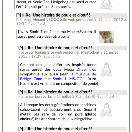
Japon, et Sonic The Hedgehog est sorti durant
l'été 91, soit près de 3 ans après.
[^]
#
Re: Une histoire de poule et d’œuf !
Posté par
vincent LECOQ
(
site web personnel
)
le 11 juillet 2012 à
19:32
.
Évalué à
3
.
j'avais Sonic 1 et 2 sur ma MasterSystem II
aussi, peut être des retro ports
[^]
#
Re: Une histoire de poule et d’œuf !
Posté par
Kekun
(
site web personnel
,
Mastodon
)
le 11 juillet
2012 à 19:39
.
Évalué à
5
.
Ce sont des jeux différents inspirés (donc
sortis après) des opus Mega Drive, très
sympatique eux aussi (aaah
la musique de
Bridge Zone sur Sonic 1 MS/GG
… Yuzo
Koshiro est vraiment un compositeur de génie).
[^]
#
Re: Une histoire de poule et d’œuf !
Posté par
kursus_hc
le 11 juillet 2012 à 19:40
.
Évalué à
4
.
A l'époque les deux générations de machines
cohabitaient, et spécialement chez Sega il
n'était pas rare de voir un port (plutôt
diminué) Master System de jeux Megadrive.
[^]
#
Re: Une histoire de poule et d’œuf !