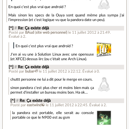
En quoi c'est plus vrai que android ?
Mais sinon les specs de la Ouya sont quand même plus sympa j'ai
l'impression (et c'est logique vu que la pandora date un peu).
[^]
#
Re: Ça existe déjà
Posté par
BAud
(
site web personnel
)
le 11 juillet 2012 à 21:49
.
Évalué à
2
.
En quoi c'est plus vrai que android ?
J'en ai vu une à Solution Linux avec une opensuse
(et XFCE) dessus iirc (ou c'était une Arch Linux).
[^]
#
Re: Ça existe déjà
Posté par
bubar🦥
le 11 juillet 2012 à 22:12
.
Évalué à
0
.
chuttt personne ne lui a dit pour le merge en cours.
sinon pandora c'est plus cher et moins bien mais ça
permet d'installer un bureau moins bon. Ha ok…
[^]
#
Re: Ça existe déjà
Posté par
eastwind☯
le 11 juillet 2012 à 22:45
.
Évalué à
2
.
la pandora est portable, elle serait au console
portable ce que le N900 est au gsm