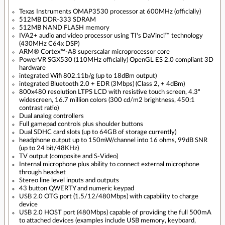
Texas Instruments OMAP3530 processor at 600MHz (officially)
512MB DDR-333 SDRAM
512MB NAND FLASH memory
IVA2+ audio and video processor using TI's DaVinci™ technology
(430MHz C64x DSP)
ARM® Cortex™-A8 superscalar microprocessor core
PowerVR SGX530 (110MHz officially) OpenGL ES 2.0 compliant 3D
hardware
integrated Wifi 802.11b/g (up to 18dBm output)
integrated Bluetooth 2.0 + EDR (3Mbps) (Class 2, + 4dBm)
800x480 resolution LTPS LCD with resistive touch screen, 4.3"
widescreen, 16.7 million colors (300 cd/m2 brightness, 450:1
contrast ratio)
Dual analog controllers
Full gamepad controls plus shoulder buttons
Dual SDHC card slots (up to 64GB of storage currently)
headphone output up to 150mW/channel into 16 ohms, 99dB SNR
(up to 24 bit/48KHz)
TV output (composite and S-Video)
Internal microphone plus ability to connect external microphone
through headset
Stereo line level inputs and outputs
43 button QWERTY and numeric keypad
USB 2.0 OTG port (1.5/12/480Mbps) with capability to charge
device
USB 2.0 HOST port (480Mbps) capable of providing the full 500mA
to attached devices (examples include USB memory, keyboard,