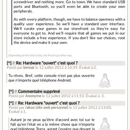
screwdriver and nothing more. Go to town. We have standard USB
ports and Bluetooth, so you’ll even be able to create your own
peripherals.
As with every platform, though, we have to balance openness with a
quality user experience. So we'll have a standard user interface.
We'll curate your games in our storefront so they're easy for
everyone to get to. And we’ll require that all games we put in our
store include a free experience. If you don’t like our choices, root
the device and make it your own.
Depending on the time of day, the French go either way.
[^]
#
Re: Hardware "ouvert" c'est quoi ?
Posté par
benoar
le 12 juillet 2012 à 10:39
.
Évalué à
2
.
Tu rêves. Bref, cette console n'est pas plus ouverte
que n'importe quel téléphone Android.
[^]
#
Commentaire supprimé
Posté par
Anonyme
le 12 juillet 2012 à 11:53
.
Évalué à
-1
.
[^]
#
Re: Hardware "ouvert" c'est quoi ?
Posté par
rakoo
(
site web personnel
)
le 12 juillet 2012 à 13:02
.
Évalué à
1
.
Autant je ne peux qu’être d'accord avec toi sur le
fait qu'en l’état on a la même chose que n'importe
quel téléphone Tegra, autant j’espère que devant la