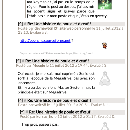
ma keymap et j'ai pas eu le temps de le
régler. Pour le post au dessus, j'ai pas mis
les accent aigus et graves parce que
j'étais pas sur mon poste et que j'étais en qwerty.
[^]
#
Re: Une histoire de poule et d’œuf !
Posté par
devnewton 🍺
(
site web personnel
)
le 11 juillet 2012 à
23:13
.
Évalué à
3
.
http://opensnc.sourceforge.net
?
Ce post est offensant ? Prévenez moi sur https://linuxfr.org/board
[^]
#
Re: Une histoire de poule et d’œuf !
Posté par
Moogle
le 11 juillet 2012 à 19:44
.
Évalué à
3
.
Oui exact, je me suis mal exprimé : Sonic est
sorti à l'époque de la Megadrive, pas avec son
lancement.
Et il y a eu des versions Master System mais la
principale était sur Megadrive.
[^]
#
Re: Une histoire de poule et d’œuf !
Posté par
walt68
le 12 juillet 2012 à 20:51
.
Évalué à
-1
.
[^]
#
Re: Une histoire de poule et d’œuf !
Posté par
kursus_hc
le 13 juillet 2012 à 01:17
.
Évalué à
0
.
Trop gros, passera pas.