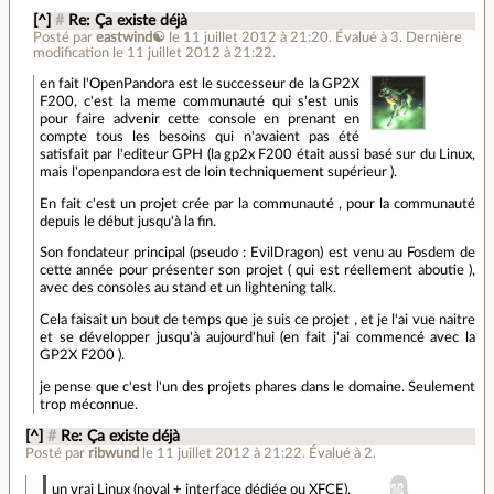
[^]
#
Re: Ça existe déjà
Posté par
eastwind☯
le 11 juillet 2012 à 21:20
.
Évalué à
3
.
Dernière
modification le 11 juillet 2012 à 21:22.
en fait l'OpenPandora est le successeur de la GP2X
F200, c'est la meme communauté qui s'est unis
pour faire advenir cette console en prenant en
compte tous les besoins qui n'avaient pas été
satisfait par l'editeur GPH (la gp2x F200 était aussi basé sur du Linux,
mais l'openpandora est de loin techniquement supérieur ).
En fait c'est un projet crée par la communauté , pour la communauté
depuis le début jusqu'à la fin.
Son fondateur principal (pseudo : EvilDragon) est venu au Fosdem de
cette année pour présenter son projet ( qui est réellement aboutie ),
avec des consoles au stand et un lightening talk.
Cela faisait un bout de temps que je suis ce projet , et je l'ai vue naitre
et se développer jusqu'à aujourd'hui (en fait j'ai commencé avec la
GP2X F200 ).
je pense que c'est l'un des projets phares dans le domaine. Seulement
trop méconnue.
[^]
#
Re: Ça existe déjà
Posté par
ribwund
le 11 juillet 2012 à 21:22
.
Évalué à
2
.
un vrai Linux (noyal + interface dédiée ou XFCE).