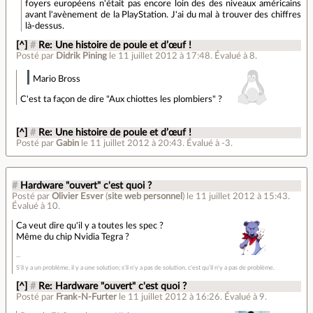
foyers européens n'était pas encore loin des des niveaux américains
avant l'avènement de la PlayStation. J'ai du mal à trouver des chiffres
là-dessus.
[^]
#
Re: Une histoire de poule et d’œuf !
Posté par
Didrik Pining
le 11 juillet 2012 à 17:48
.
Évalué à
8
.
Mario Bross
C'est ta façon de dire "Aux chiottes les plombiers" ?
[^]
#
Re: Une histoire de poule et d’œuf !
Posté par
Gabin
le 11 juillet 2012 à 20:43
.
Évalué à
-3
.
#
Hardware "ouvert" c'est quoi ?
Posté par
Olivier Esver
(
site web personnel
)
le 11 juillet 2012 à 15:43
.
Évalué à
10
.
Ca veut dire qu'il y a toutes les spec ?
Même du chip Nvidia Tegra ?
S'il y a un problème, il y a une solution; s'il n'y a pas de solution, c'est qu'il n'y a pas de problème.
[^]
#
Re: Hardware "ouvert" c'est quoi ?
Posté par
Frank-N-Furter
le 11 juillet 2012 à 16:26
.
Évalué à
9
.