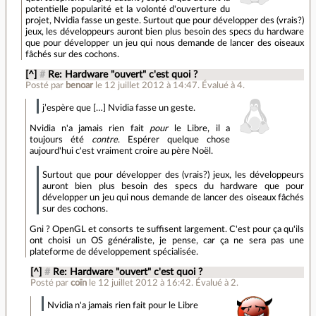
potentielle popularité et la volonté d'ouverture du
projet, Nvidia fasse un geste. Surtout que pour développer des (vrais?)
jeux, les développeurs auront bien plus besoin des specs du hardware
que pour développer un jeu qui nous demande de lancer des oiseaux
fâchés sur des cochons.
[^]
#
Re: Hardware "ouvert" c'est quoi ?
Posté par
benoar
le 12 juillet 2012 à 14:47
.
Évalué à
4
.
j’espère que […] Nvidia fasse un geste.
Nvidia n'a jamais rien fait
pour
le Libre, il a
toujours été
contre
. Espérer quelque chose
aujourd'hui c'est vraiment croire au père Noël.
Surtout que pour développer des (vrais?) jeux, les développeurs
auront bien plus besoin des specs du hardware que pour
développer un jeu qui nous demande de lancer des oiseaux fâchés
sur des cochons.
Gni ? OpenGL et consorts te suffisent largement. C'est pour ça qu'ils
ont choisi un OS généraliste, je pense, car ça ne sera pas une
plateforme de développement spécialisée.
[^]
#
Re: Hardware "ouvert" c'est quoi ?
Posté par
coïn
le 12 juillet 2012 à 16:42
.
Évalué à
2
.
Nvidia n'a jamais rien fait pour le Libre