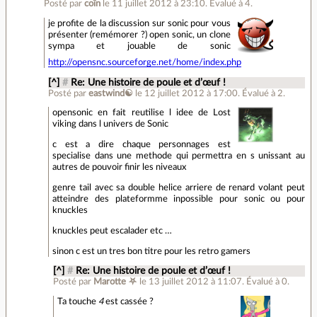
Posté par
coïn
le 11 juillet 2012 à 23:10
.
Évalué à
4
.
je profite de la discussion sur sonic pour vous
présenter (remémorer ?) open sonic, un clone
sympa et jouable de sonic
http://opensnc.sourceforge.net/home/index.php
[^]
#
Re: Une histoire de poule et d’œuf !
Posté par
eastwind☯
le 12 juillet 2012 à 17:00
.
Évalué à
2
.
opensonic en fait reutilise l idee de Lost
viking dans l univers de Sonic
c est a dire chaque personnages est
specialise dans une methode qui permettra en s unissant au
autres de pouvoir finir les niveaux
genre tail avec sa double helice arriere de renard volant peut
atteindre des plateformme inpossible pour sonic ou pour
knuckles
knuckles peut escalader etc …
sinon c est un tres bon titre pour les retro gamers
[^]
#
Re: Une histoire de poule et d’œuf !
Posté par
Marotte ⛧
le 13 juillet 2012 à 11:07
.
Évalué à
0
.
Ta touche
4
est cassée ?