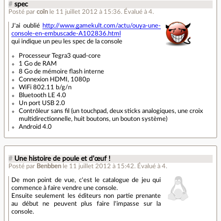
#
spec
Posté par
coïn
le 11 juillet 2012 à 15:36
.
Évalué à
4
.
J'ai oublié
http://www.gamekult.com/actu/ouya-une-
console-en-embuscade-A102836.html
qui indique un peu les spec de la console
Processeur Tegra3 quad-core
1 Go de RAM
8 Go de mémoire flash interne
Connexion HDMI, 1080p
WiFi 802.11 b/g/n
Bluetooth LE 4.0
Un port USB 2.0
Contrôleur sans fil (un touchpad, deux sticks analogiques, une croix
multidirectionnelle, huit boutons, un bouton système)
Android 4.0
#
Une histoire de poule et d’œuf !
Posté par
Benbben
le 11 juillet 2012 à 15:42
.
Évalué à
4
.
De mon point de vue, c'est le catalogue de jeu qui
commence à faire vendre une console.
Ensuite seulement les éditeurs non partie prenante
au début ne peuvent plus faire l'impasse sur la
console.