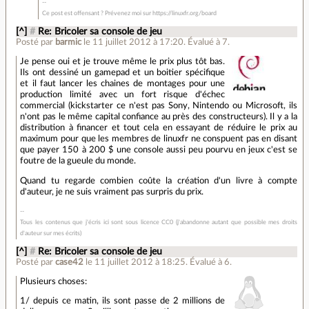
Ce post est offensant ? Prévenez moi sur https://linuxfr.org/board
[^]
#
Re: Bricoler sa console de jeu
Posté par
barmic
le 11 juillet 2012 à 17:20
.
Évalué à
7
.
Je pense oui et je trouve même le prix plus tôt bas.
Ils ont dessiné un gamepad et un boitier spécifique
et il faut lancer les chaines de montages pour une
production limité avec un fort risque d'échec
commercial (kickstarter ce n'est pas Sony, Nintendo ou Microsoft, ils
n'ont pas le même capital confiance au près des constructeurs). Il y a la
distribution à financer et tout cela en essayant de réduire le prix au
maximum pour que les membres de linuxfr ne conspuent pas en disant
que payer 150 à 200 $ une console aussi peu pourvu en jeux c'est se
foutre de la gueule du monde.
Quand tu regarde combien coûte la création d'un livre à compte
d'auteur, je ne suis vraiment pas surpris du prix.
Tous les contenus que j'écris ici sont sous licence CC0 (j'abandonne autant que possible mes droits
d'auteur sur mes écrits)
[^]
#
Re: Bricoler sa console de jeu
Posté par
case42
le 11 juillet 2012 à 18:25
.
Évalué à
6
.
Plusieurs choses:
1/ depuis ce matin, ils sont passe de 2 millions de