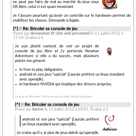
ne peut pas faire de mal au marché du jeux sous
OS libre, celui ci est quasi inexistant
Je t'assure pourtant qu'avoir un contrôle sur le hardware permet de
stabiliser les choses. Demande à Apple.
[^]
#
Re: Bricoler sa console de jeu
Posté par
devnewton 🍺
(
site web personnel
)
le 11 juillet 2012 à
17:54
.
Évalué à
4
.
Je suis plutôt content de voir un projet de
console de jeu libre et j'y porterais Newton
Adventure si elle a du succès, mais plusieurs
points me gênent:
le free to play obligatoire.
android et son java "spécial" (j'aurais préféré un linux standard
avec openjdk).
le hardware NVIDIA qui implique des drivers proprios.
Ce post est offensant ? Prévenez moi sur https://linuxfr.org/board
[^]
#
Re: Bricoler sa console de jeu
Posté par
barmic
le 11 juillet 2012 à 18:01
.
Évalué à
3
.
android et son java "spécial" (j'aurais préféré
un linux standard avec openjdk).
Je crains qu'il y ai plus de jeux dalvik qu'openjdk.