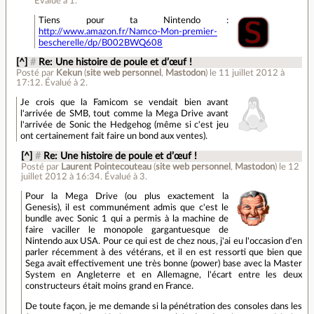
Évalué à
1
.
Tiens pour ta Nintendo :
http://www.amazon.fr/Namco-Mon-premier-
bescherelle/dp/B002BWQ608
[^]
#
Re: Une histoire de poule et d’œuf !
Posté par
Kekun
(
site web personnel
,
Mastodon
)
le 11 juillet 2012 à
17:12
.
Évalué à
2
.
Je crois que la Famicom se vendait bien avant
l'arrivée de SMB, tout comme la Mega Drive avant
l'arrivée de Sonic the Hedgehog (même si c'est jeu
ont certainement fait faire un bond aux ventes).
[^]
#
Re: Une histoire de poule et d’œuf !
Posté par
Laurent Pointecouteau
(
site web personnel
,
Mastodon
)
le 12
juillet 2012 à 16:34
.
Évalué à
3
.
Pour la Mega Drive (ou plus exactement la
Genesis), il est communément admis que c'est le
bundle avec Sonic 1 qui a permis à la machine de
faire vaciller le monopole gargantuesque de
Nintendo aux USA. Pour ce qui est de chez nous, j'ai eu l'occasion d'en
parler récemment à des vétérans, et il en est ressorti que bien que
Sega avait effectivement une très bonne (power) base avec la Master
System en Angleterre et en Allemagne, l'écart entre les deux
constructeurs était moins grand en France.
De toute façon, je me demande si la pénétration des consoles dans les