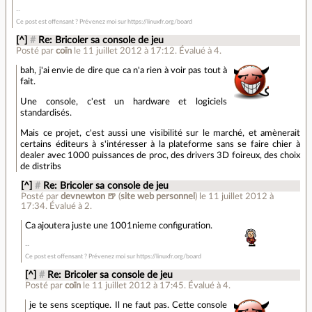
Ce post est offensant ? Prévenez moi sur https://linuxfr.org/board
[^]
#
Re: Bricoler sa console de jeu
Posté par
coïn
le 11 juillet 2012 à 17:12
.
Évalué à
4
.
bah, j'ai envie de dire que ca n'a rien à voir pas tout à
fait.
Une console, c'est un hardware et logiciels
standardisés.
Mais ce projet, c'est aussi une visibilité sur le marché, et amènerait
certains éditeurs à s'intéresser à la plateforme sans se faire chier à
dealer avec 1000 puissances de proc, des drivers 3D foireux, des choix
de distribs
[^]
#
Re: Bricoler sa console de jeu
Posté par
devnewton 🍺
(
site web personnel
)
le 11 juillet 2012 à
17:34
.
Évalué à
2
.
Ca ajoutera juste une 1001nieme configuration.
Ce post est offensant ? Prévenez moi sur https://linuxfr.org/board
[^]
#
Re: Bricoler sa console de jeu
Posté par
coïn
le 11 juillet 2012 à 17:45
.
Évalué à
4
.
je te sens sceptique. Il ne faut pas. Cette console