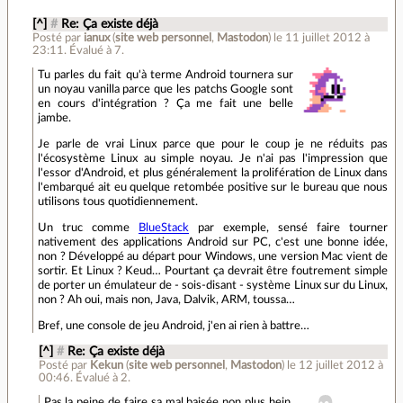
[^]
#
Re: Ça existe déjà
Posté par
ianux
(
site web personnel
,
Mastodon
)
le 11 juillet 2012 à
23:11
.
Évalué à
7
.
Tu parles du fait qu'à terme Android tournera sur
un noyau vanilla parce que les patchs Google sont
en cours d'intégration ? Ça me fait une belle
jambe.
Je parle de vrai Linux parce que pour le coup je ne réduits pas
l'écosystème Linux au simple noyau. Je n'ai pas l'impression que
l'essor d'Android, et plus généralement la prolifération de Linux dans
l'embarqué ait eu quelque retombée positive sur le bureau que nous
utilisons tous quotidiennement.
Un truc comme
BlueStack
par exemple, sensé faire tourner
nativement des applications Android sur PC, c'est une bonne idée,
non ? Développé au départ pour Windows, une version Mac vient de
sortir. Et Linux ? Keud… Pourtant ça devrait être foutrement simple
de porter un émulateur de - sois-disant - système Linux sur du Linux,
non ? Ah oui, mais non, Java, Dalvik, ARM, toussa…
Bref, une console de jeu Android, j'en ai rien à battre…
[^]
#
Re: Ça existe déjà
Posté par
Kekun
(
site web personnel
,
Mastodon
)
le 12 juillet 2012 à
00:46
.
Évalué à
2
.
Pas la peine de faire sa mal baisée non plus hein,