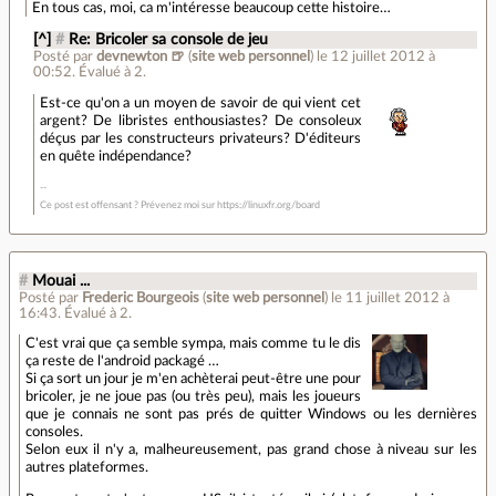
En tous cas, moi, ca m'intéresse beaucoup cette histoire…
[^]
#
Re: Bricoler sa console de jeu
Posté par
devnewton 🍺
(
site web personnel
)
le 12 juillet 2012 à
00:52
.
Évalué à
2
.
Est-ce qu'on a un moyen de savoir de qui vient cet
argent? De libristes enthousiastes? De consoleux
déçus par les constructeurs privateurs? D'éditeurs
en quête indépendance?
Ce post est offensant ? Prévenez moi sur https://linuxfr.org/board
#
Mouai ...
Posté par
Frederic Bourgeois
(
site web personnel
)
le 11 juillet 2012 à
16:43
.
Évalué à
2
.
C'est vrai que ça semble sympa, mais comme tu le dis
ça reste de l'android packagé …
Si ça sort un jour je m'en achèterai peut-être une pour
bricoler, je ne joue pas (ou très peu), mais les joueurs
que je connais ne sont pas prés de quitter Windows ou les dernières
consoles.
Selon eux il n'y a, malheureusement, pas grand chose à niveau sur les
autres plateformes.