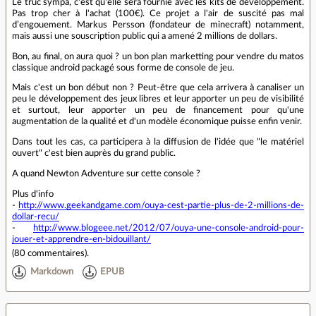
Le truc sympa, c'est qu'elle sera fournie avec les kits de développement.
Pas trop cher à l'achat (100€). Ce projet a l'air de suscité pas mal
d’engouement. Markus Persson (fondateur de minecraft) notamment,
mais aussi une souscription public qui a amené 2 millions de dollars.
Bon, au final, on aura quoi ? un bon plan marketting pour vendre du matos
classique android packagé sous forme de console de jeu.
Mais c'est un bon début non ? Peut-être que cela arrivera à canaliser un
peu le développement des jeux libres et leur apporter un peu de visibilité
et surtout, leur apporter un peu de financement pour qu'une
augmentation de la qualité et d'un modèle économique puisse enfin venir.
Dans tout les cas, ca participera à la diffusion de l'idée que "le matériel
ouvert" c'est bien auprès du grand public.
A quand Newton Adventure sur cette console ?
Plus d'info
-
http://www.geekandgame.com/ouya-cest-partie-plus-de-2-millions-de-
dollar-recu/
-
http://www.blogeee.net/2012/07/ouya-une-console-android-pour-
jouer-et-apprendre-en-bidouillant/
(
80 commentaires
).
Markdown
EPUB