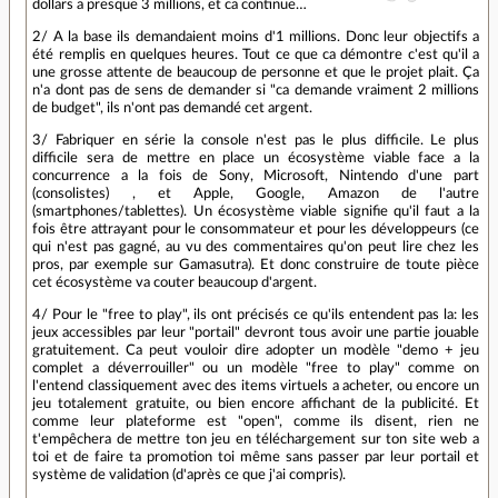
dollars a presque 3 millions, et ca continue…
2/ A la base ils demandaient moins d'1 millions. Donc leur objectifs a
été remplis en quelques heures. Tout ce que ca démontre c'est qu'il a
une grosse attente de beaucoup de personne et que le projet plait. Ça
n'a dont pas de sens de demander si "ca demande vraiment 2 millions
de budget", ils n'ont pas demandé cet argent.
3/ Fabriquer en série la console n'est pas le plus difficile. Le plus
difficile sera de mettre en place un écosystème viable face a la
concurrence a la fois de Sony, Microsoft, Nintendo d'une part
(consolistes) , et Apple, Google, Amazon de l'autre
(smartphones/tablettes). Un écosystème viable signifie qu'il faut a la
fois être attrayant pour le consommateur et pour les développeurs (ce
qui n'est pas gagné, au vu des commentaires qu'on peut lire chez les
pros, par exemple sur Gamasutra). Et donc construire de toute pièce
cet écosystème va couter beaucoup d'argent.
4/ Pour le "free to play", ils ont précisés ce qu'ils entendent pas la: les
jeux accessibles par leur "portail" devront tous avoir une partie jouable
gratuitement. Ca peut vouloir dire adopter un modèle "demo + jeu
complet a déverrouiller" ou un modèle "free to play" comme on
l'entend classiquement avec des items virtuels a acheter, ou encore un
jeu totalement gratuite, ou bien encore affichant de la publicité. Et
comme leur plateforme est "open", comme ils disent, rien ne
t'empêchera de mettre ton jeu en téléchargement sur ton site web a
toi et de faire ta promotion toi même sans passer par leur portail et
système de validation (d'après ce que j'ai compris).