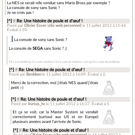
La NES se serait-elle vendue sans Mario Bross par exemple ?
La console de sony sans Sonic ?
Je ne crois pas !
[^]
#
Re: Une histoire de poule et d’œuf !
Posté par
Olivier Esver
(
site web personnel
)
le 11 juillet 2012 à 15:44
.
Évalué à
10
.
La console de sony sans Sonic ?
La console de
SEGA
sans Sonic ? ;)
S'il y a un problème, il y a une solution; s'il n'y a pas de solution, c'est qu'il n'y a pas de problème.
[^]
#
Re: Une histoire de poule et d’œuf !
Posté par
Benbben
le 11 juillet 2012 à 16:09
.
Évalué à
2
.
Merci de la correction, moi j'étais NES quand j'étais
petit ;-)
[^]
#
Re: Une histoire de poule et d’œuf !
Posté par
kursus_hc
le 11 juillet 2012 à 16:37
.
Évalué à
5
.
Et ça se voit, car la Master System se vendait
correctement (surtout aux US et en Europe)
plusieurs années avant l'arrivée de Sonic.
[^]
#
Re: Une histoire de poule et d’œuf !