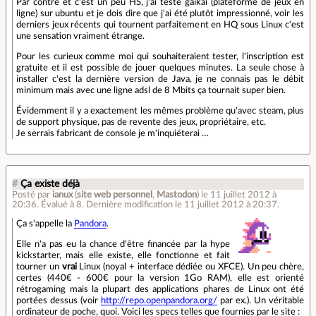
Par contre et c'est un peu HS, j'ai testé gaikai (plateforme de jeux en
ligne) sur ubuntu et je dois dire que j'ai été plutôt impressionné, voir les
derniers jeux récents qui tournent parfaitement en HQ sous Linux c'est
une sensation vraiment étrange.
Pour les curieux comme moi qui souhaiteraient tester, l'inscription est
gratuite et il est possible de jouer quelques minutes. La seule chose à
installer c'est la dernière version de Java, je ne connais pas le débit
minimum mais avec une ligne adsl de 8 Mbits ça tournait super bien.
Évidemment il y a exactement les mêmes problème qu'avec steam, plus
de support physique, pas de revente des jeux, propriétaire, etc.
Je serrais fabricant de console je m'inquiéterai …
#
Ça existe déjà
Posté par
ianux
(
site web personnel
,
Mastodon
)
le 11 juillet 2012 à
20:36
.
Évalué à
8
.
Dernière modification le 11 juillet 2012 à 20:37.
Ça s'appelle la
Pandora
.
Elle n'a pas eu la chance d'être financée par la hype
kickstarter, mais elle existe, elle fonctionne et fait
tourner un
vrai
Linux (noyal + interface dédiée ou XFCE). Un peu chère,
certes (440€ - 600€ pour la version 1Go RAM), elle est orienté
rétrogaming mais la plupart des applications phares de Linux ont été
portées dessus (voir
http://repo.openpandora.org/
par ex.). Un véritable
ordinateur de poche, quoi. Voici les specs telles que fournies par le site :