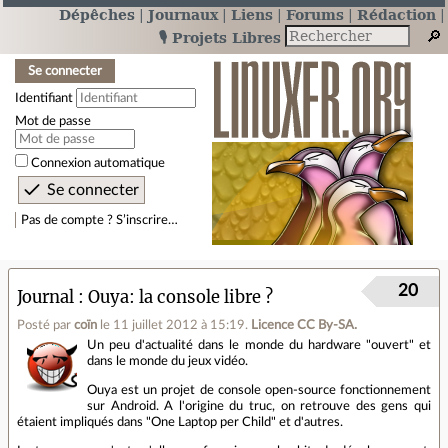
Dépêches
Journaux
Liens
Forums
Rédaction
🎙️ Projets Libres
Se connecter
Identifiant
Mot de passe
Connexion automatique
Pas de compte ? S’inscrire…
20
Journal
Ouya: la console libre ?
Posté par
coïn
le 11 juillet 2012 à 15:19
.
Licence CC By‑SA.
Un peu d'actualité dans le monde du hardware "ouvert" et
dans le monde du jeux vidéo.
Ouya est un projet de console open-source fonctionnement
sur Android. A l'origine du truc, on retrouve des gens qui
étaient impliqués dans "One Laptop per Child" et d'autres.