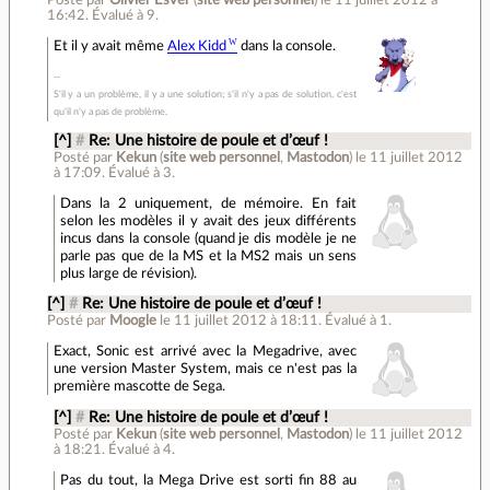
Posté par
Olivier Esver
(
site web personnel
)
le 11 juillet 2012 à
16:42
.
Évalué à
9
.
Et il y avait même
Alex Kidd
dans la console.
S'il y a un problème, il y a une solution; s'il n'y a pas de solution, c'est
qu'il n'y a pas de problème.
[^]
#
Re: Une histoire de poule et d’œuf !
Posté par
Kekun
(
site web personnel
,
Mastodon
)
le 11 juillet 2012
à 17:09
.
Évalué à
3
.
Dans la 2 uniquement, de mémoire. En fait
selon les modèles il y avait des jeux différents
incus dans la console (quand je dis modèle je ne
parle pas que de la MS et la MS2 mais un sens
plus large de révision).
[^]
#
Re: Une histoire de poule et d’œuf !
Posté par
Moogle
le 11 juillet 2012 à 18:11
.
Évalué à
1
.
Exact, Sonic est arrivé avec la Megadrive, avec
une version Master System, mais ce n'est pas la
première mascotte de Sega.
[^]
#
Re: Une histoire de poule et d’œuf !
Posté par
Kekun
(
site web personnel
,
Mastodon
)
le 11 juillet 2012
à 18:21
.
Évalué à
4
.
Pas du tout, la Mega Drive est sorti fin 88 au