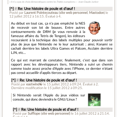
« Il n’y a pas de choix démocratiques contre les Traités européens » - Jean-Claude Junker
[^]
#
Re: Une histoire de poule et d’œuf !
Posté par
Laurent Pointecouteau
(
site web personnel
,
Mastodon
)
le
12 juillet 2012 à 16:15
.
Évalué à
4
.
Au début en tout cas, ça n'a pas empêché la NES
de recevoir son lot de bouses. Entre autres
contournements de DRM (je vous renvoie à la
fameuse affaire du Tetris de Tengen), les éditeurs
recouraient à la technique des labels multiples pour pouvoir sortir
plus de jeux que Nintendo ne le leur autorisait ; ainsi, Konami se
cachait derrière les labels Ultra Games et Palcom, Acclaim derrière
LJN, etc…
Ce qui est marrant de constater, finalement, c'est que dans son
rapport avec les développeurs tiers, Nintendo a suivi un chemin
somme toute assez proche d'Apple avec l'iPhone, ce dernier n'étant
pas censé accueillir d'applis tierces au départ.
[^]
#
Re: Une histoire de poule et d’œuf !
Posté par
eastwind☯
le 15 juillet 2012 à 09:24
.
Évalué à
2
.
Dernière modification le 15 juillet 2012 à 09:25.
Si Nintendo serait l'Apple du jeux vidéos sur
console, qui donc deviendra le GNU/Linux ?
[^]
#
Re: Une histoire de poule et d’œuf !
Posté par
Sufflope
(
site web personnel
)
le 16 juillet 2012 à 21:14
.