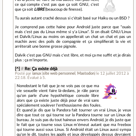
ce qui compte c'est pas que ça soit GNU, c'est
que ça soit
LIBRE
(beaucoup de finesse).
Tu aurais autant craché dessus si c'était basé sur Haiku ou un BSD ?
Je comprend pas cette haine pour Android juste parce que "ouais
mais c'est pas du Linux même si y'a Linux". Si on disait GNU/Linux
et Dalvik/Linux au moins on appellerait un chat un chat et pas un
machin avec des poils de compagnie et ça simplifierait la vie et
arrêterait une bonne grosse pignole.
Dalvik c'est pas GNU mais c'est libre, et moi ça me suffit et je dirais
plus : ça m'importe.
[^]
#
Re: Ça existe déjà
Posté par
ianux
(
site web personnel
,
Mastodon
)
le 12 juillet 2012 à
22:18
.
Évalué à
5
.
Nonobstant le fait que je ne vois pas ce que ma
vie sexuelle vient faire là-dedans, je râle parce
qu'on parle d'une hypothétique console libre
alors que ça existe juste déjà pour de vrai sans
spécialement soulever l'enthousiasme des foules.
Et quand je dis que la Pandora fait tourner un vrai Linux, je veux
dire que tout ce qui tourne sur la Pandora tourne sur un Linux de
bureau. Je suis pas du tout haineux envers Android, je dis juste que
le fait que ça tourne sous Linux m'émeut autant que ma freebox
qui tourne aussi sous Linux. Si Android était un Linux aussi sympa
qu'on le dit, toutes les applis et jeux développés dessus devraient