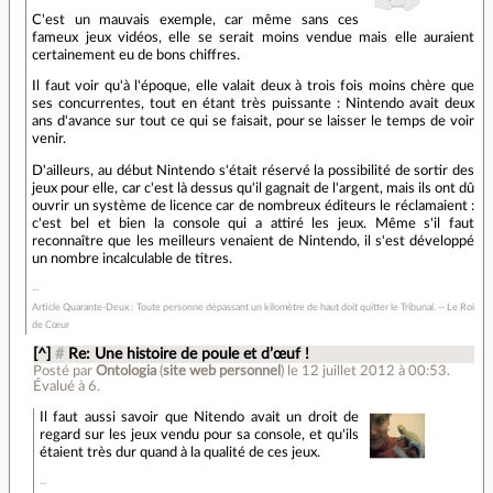
C'est un mauvais exemple, car même sans ces
fameux jeux vidéos, elle se serait moins vendue mais elle auraient
certainement eu de bons chiffres.
Il faut voir qu'à l'époque, elle valait deux à trois fois moins chère que
ses concurrentes, tout en étant très puissante : Nintendo avait deux
ans d'avance sur tout ce qui se faisait, pour se laisser le temps de voir
venir.
D'ailleurs, au début Nintendo s'était réservé la possibilité de sortir des
jeux pour elle, car c'est là dessus qu'il gagnait de l'argent, mais ils ont dû
ouvrir un système de licence car de nombreux éditeurs le réclamaient :
c'est bel et bien la console qui a attiré les jeux. Même s'il faut
reconnaître que les meilleurs venaient de Nintendo, il s'est développé
un nombre incalculable de titres.
Article Quarante-Deux : Toute personne dépassant un kilomètre de haut doit quitter le Tribunal. -- Le Roi
de Cœur
[^]
#
Re: Une histoire de poule et d’œuf !
Posté par
Ontologia
(
site web personnel
)
le 12 juillet 2012 à 00:53
.
Évalué à
6
.
Il faut aussi savoir que Nitendo avait un droit de
regard sur les jeux vendu pour sa console, et qu'ils
étaient très dur quand à la qualité de ces jeux.