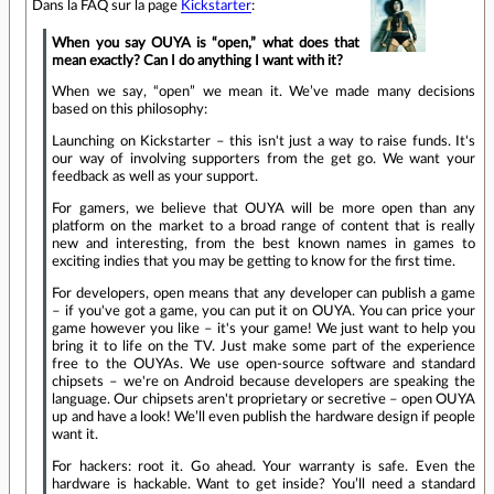
Dans la FAQ sur la page
Kickstarter
:
When you say OUYA is “open,” what does that
mean exactly? Can I do anything I want with it?
When we say, “open” we mean it. We’ve made many decisions
based on this philosophy:
Launching on Kickstarter – this isn't just a way to raise funds. It's
our way of involving supporters from the get go. We want your
feedback as well as your support.
For gamers, we believe that OUYA will be more open than any
platform on the market to a broad range of content that is really
new and interesting, from the best known names in games to
exciting indies that you may be getting to know for the first time.
For developers, open means that any developer can publish a game
– if you've got a game, you can put it on OUYA. You can price your
game however you like – it's your game! We just want to help you
bring it to life on the TV. Just make some part of the experience
free to the OUYAs. We use open-source software and standard
chipsets – we're on Android because developers are speaking the
language. Our chipsets aren't proprietary or secretive – open OUYA
up and have a look! We’ll even publish the hardware design if people
want it.
For hackers: root it. Go ahead. Your warranty is safe. Even the
hardware is hackable. Want to get inside? You’ll need a standard