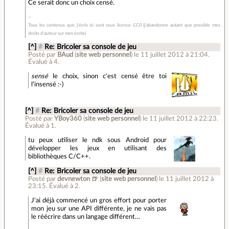
Ce serait donc un choix censé.
Tous les contenus que j'écris ici sont sous licence CC0 (j'abandonne autant que possible mes
droits d'auteur sur mes écrits)
[^]
#
Re: Bricoler sa console de jeu
Posté par
BAud
(
site web personnel
)
le 11 juillet 2012 à 21:04
.
Évalué à
4
.
sensé
le choix, sinon c'est censé être toi
l'insensé :-)
[^]
#
Re: Bricoler sa console de jeu
Posté par
YBoy360
(
site web personnel
)
le 11 juillet 2012 à 22:23
.
Évalué à
1
.
tu peux utiliser le ndk sous Android pour
développer les jeux en utilisant des
bibliothèques C/C++.
[^]
#
Re: Bricoler sa console de jeu
Posté par
devnewton 🍺
(
site web personnel
)
le 11 juillet 2012 à
23:15
.
Évalué à
2
.
J'ai déjà commencé un gros effort pour porter
mon jeu sur une API différente, je ne vais pas
le réécrire dans un langage différent…