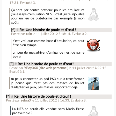
17:31
.
Évalué à
3
.
Ça sera par contre pratique pour les émulateurs
(j'ai essayé d'émulation NES… c'est juste injouable
pour un jeu de plateforme par exemple (à mon
goût).
[^]
#
Re: Une histoire de poule et d’œuf !
Posté par
coïn
le 11 juillet 2012 à 18:14
.
Évalué à
2
.
c'est vrai que comme base d'émulation, ca peut
être bien sympa.
un peu de megadrive, d'amiga, de nes, de game
boy :)
[^]
#
Re: Une histoire de poule et d’œuf !
Posté par
YBoy360
(
site web personnel
)
le 11 juillet 2012 à 22:15
.
Évalué à
1
.
tu peux connecter un pad PS3 sur la transformer,
je pense que c'est pas des masses de boulot
d'adapter les jeux, pas mal les supportent déjà.
[^]
#
Re: Une histoire de poule et d’œuf !
Posté par
zebra3
le 11 juillet 2012 à 16:33
.
Évalué à
8
.
La NES se serait-elle vendue sans Mario Bross
par exemple ?