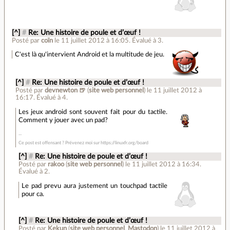
[^]
#
Re: Une histoire de poule et d’œuf !
Posté par
coïn
le 11 juillet 2012 à 16:05
.
Évalué à
3
.
C'est là qu'intervient Android et la multitude de jeu.
[^]
#
Re: Une histoire de poule et d’œuf !
Posté par
devnewton 🍺
(
site web personnel
)
le 11 juillet 2012 à
16:17
.
Évalué à
4
.
Les jeux android sont souvent fait pour du tactile.
Comment y jouer avec un pad?
Ce post est offensant ? Prévenez moi sur https://linuxfr.org/board
[^]
#
Re: Une histoire de poule et d’œuf !
Posté par
rakoo
(
site web personnel
)
le 11 juillet 2012 à 16:34
.
Évalué à
2
.
Le pad prevu aura justement un touchpad tactile
pour ca.
[^]
#
Re: Une histoire de poule et d’œuf !
Posté par
Kekun
(
site web personnel
,
Mastodon
)
le 11 juillet 2012 à