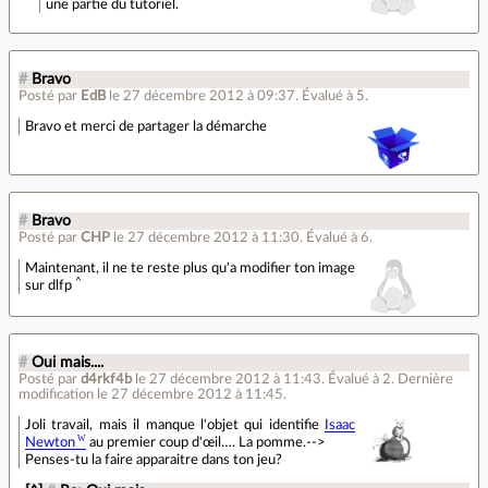
une partie du tutoriel.
#
Bravo
Posté par
EdB
le 27 décembre 2012 à 09:37
.
Évalué à
5
.
Bravo et merci de partager la démarche
#
Bravo
Posté par
CHP
le 27 décembre 2012 à 11:30
.
Évalué à
6
.
Maintenant, il ne te reste plus qu'a modifier ton image
^
sur dlfp
#
Oui mais....
Posté par
d4rkf4b
le 27 décembre 2012 à 11:43
.
Évalué à
2
.
Dernière
modification le 27 décembre 2012 à 11:45.
Joli travail, mais il manque l'objet qui identifie
Isaac
Newton
au premier coup d'œil…. La pomme.-->
Penses-tu la faire apparaitre dans ton jeu?