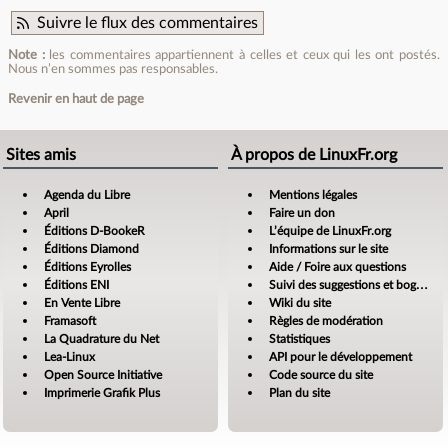
Suivre le flux des commentaires
Note :
les commentaires appartiennent à celles et ceux qui les ont postés.
Nous n’en sommes pas responsables.
Revenir en haut de page
Sites amis
À propos de LinuxFr.org
Agenda du Libre
Mentions légales
April
Faire un don
Éditions D-BookeR
L’équipe de LinuxFr.org
Éditions Diamond
Informations sur le site
Éditions Eyrolles
Aide / Foire aux questions
Éditions ENI
Suivi des suggestions et bogues
En Vente Libre
Wiki du site
Framasoft
Règles de modération
La Quadrature du Net
Statistiques
Lea-Linux
API pour le développement
Open Source Initiative
Code source du site
Imprimerie Grafik Plus
Plan du site