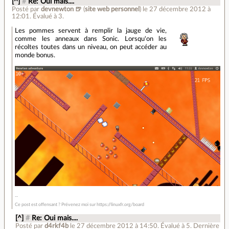
[^]
#
Re: Oui mais....
Posté par
devnewton 🍺
(
site web personnel
)
le 27 décembre 2012 à
12:01
.
Évalué à
3
.
Les pommes servent à remplir la jauge de vie,
comme les anneaux dans Sonic. Lorsqu'on les
récoltes toutes dans un niveau, on peut accéder au
monde bonus.
Ce post est offensant ? Prévenez moi sur https://linuxfr.org/board
[^]
#
Re: Oui mais....
Posté par
d4rkf4b
le 27 décembre 2012 à 14:50
.
Évalué à
5
.
Dernière