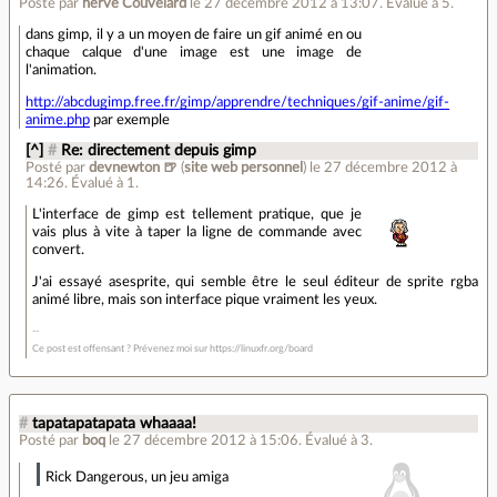
Posté par
hervé Couvelard
le 27 décembre 2012 à 13:07
.
Évalué à
5
.
dans gimp, il y a un moyen de faire un gif animé en ou
chaque calque d'une image est une image de
l'animation.
http://abcdugimp.free.fr/gimp/apprendre/techniques/gif-anime/gif-
anime.php
par exemple
[^]
#
Re: directement depuis gimp
Posté par
devnewton 🍺
(
site web personnel
)
le 27 décembre 2012 à
14:26
.
Évalué à
1
.
L'interface de gimp est tellement pratique, que je
vais plus à vite à taper la ligne de commande avec
convert.
J'ai essayé asesprite, qui semble être le seul éditeur de sprite rgba
animé libre, mais son interface pique vraiment les yeux.
Ce post est offensant ? Prévenez moi sur https://linuxfr.org/board
#
tapatapatapata whaaaa!
Posté par
boq
le 27 décembre 2012 à 15:06
.
Évalué à
3
.
Rick Dangerous, un jeu amiga