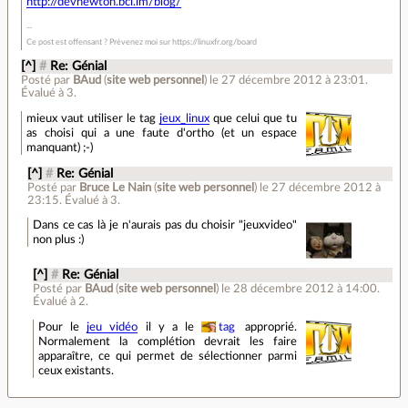
http://devnewton.bci.im/blog/
Ce post est offensant ? Prévenez moi sur https://linuxfr.org/board
[^]
#
Re: Génial
Posté par
BAud
(
site web personnel
)
le 27 décembre 2012 à 23:01
.
Évalué à
3
.
mieux vaut utiliser le tag
jeux_linux
que celui que tu
as choisi qui a une faute d'ortho (et un espace
manquant) ;-)
[^]
#
Re: Génial
Posté par
Bruce Le Nain
(
site web personnel
)
le 27 décembre 2012 à
23:15
.
Évalué à
3
.
Dans ce cas là je n'aurais pas du choisir "jeuxvideo"
non plus :)
[^]
#
Re: Génial
Posté par
BAud
(
site web personnel
)
le 28 décembre 2012 à 14:00
.
Évalué à
2
.
Pour le
jeu vidéo
il y a le
tag
approprié.
Normalement la complétion devrait les faire
apparaître, ce qui permet de sélectionner parmi
ceux existants.