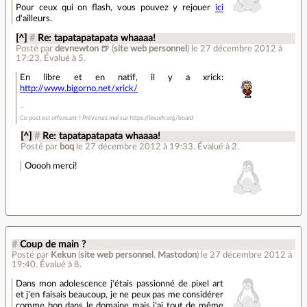
Pour ceux qui on flash, vous pouvez y rejouer
ici
d'ailleurs.
[^]
#
Re: tapatapatapata whaaaa!
Posté par
devnewton 🍺
(
site web personnel
)
le 27 décembre 2012 à
17:23
.
Évalué à
5
.
En libre et en natif, il y a xrick:
http://www.bigorno.net/xrick/
Ce post est offensant ? Prévenez moi sur https://linuxfr.org/board
[^]
#
Re: tapatapatapata whaaaa!
Posté par
boq
le 27 décembre 2012 à 19:33
.
Évalué à
2
.
Ooooh merci!
#
Coup de main ?
Posté par
Kekun
(
site web personnel
,
Mastodon
)
le 27 décembre 2012 à
19:40
.
Évalué à
8
.
Dans mon adolescence j'étais passionné de pixel art
et j'en faisais beaucoup, je ne peux pas me considérer
comme bon dans le domaine mais j'ai tout de même