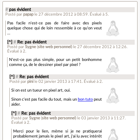
#
pas évident
Posté par
papap
le 27 décembre 2012 à 08:59
.
Évalué à
5
.
Pas facile n'est-ce pas de faire avec des pixels
quelque chose qui de loin ressemble à ce qu'on veut
…
[^]
#
Re: pas évident
Posté par
Sygne
(
site web personnel
)
le 27 décembre 2012 à 12:26
.
Évalué à
2
.
N'est-ce pas plus simple, pour un petit bonhomme
comme ça, de le dessiner pixel par pixel ?
[^]
#
Re: pas évident
Posté par
pini
le 02 janvier 2013 à 17:41
.
Évalué à
2
.
Si on est un tueur en pixel art, oui.
Sinon c'est pas facile du tout, mais un
bon tuto
peut
aider.
[^]
#
Re: pas évident
Posté par
Sygne
(
site web personnel
)
le 03 janvier 2013 à 11:27
.
Évalué à
2
.
Merci pour le lien, même si je ne pratiquerai
probablement jamais le pixel art, j'ai lu avec intérêt