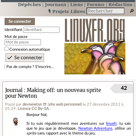
Dépêches
Journaux
Liens
Forums
Rédaction
🎙️ Projets Libres
Se connecter
Identifiant
Mot de passe
Connexion automatique
Pas de compte ? S’inscrire…
42
Journal
Making off: un nouveau sprite
pour Newton
Posté par
devnewton 🍺
(
site web personnel
)
le 27 décembre 2012 à
01:29
.
Licence CC By‑SA.
Bonjour Nal,
Si tu suis régulièrement mes aventures sur
linuxfr
, tu sais
que le jeu que je développe,
Newton Adventure
, utilise un
sprite
sans rapport avec le thème du jeu.