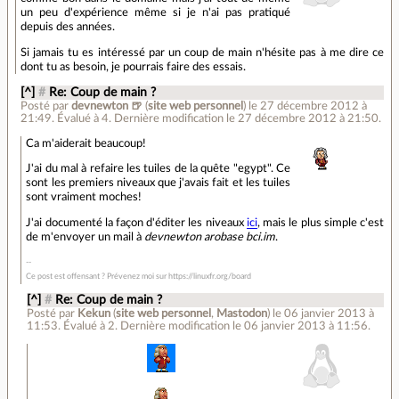
un peu d'expérience même si je n'ai pas pratiqué
depuis des années.
Si jamais tu es intéressé par un coup de main n'hésite pas à me dire ce
dont tu as besoin, je pourrais faire des essais.
[^]
#
Re: Coup de main ?
Posté par
devnewton 🍺
(
site web personnel
)
le 27 décembre 2012 à
21:49
.
Évalué à
4
.
Dernière modification le 27 décembre 2012 à 21:50.
Ca m'aiderait beaucoup!
J'ai du mal à refaire les tuiles de la quête "egypt". Ce
sont les premiers niveaux que j'avais fait et les tuiles
sont vraiment moches!
J'ai documenté la façon d'éditer les niveaux
ici
, mais le plus simple c'est
de m'envoyer un mail à
devnewton arobase bci.im
.
Ce post est offensant ? Prévenez moi sur https://linuxfr.org/board
[^]
#
Re: Coup de main ?
Posté par
Kekun
(
site web personnel
,
Mastodon
)
le 06 janvier 2013 à
11:53
.
Évalué à
2
.
Dernière modification le 06 janvier 2013 à 11:56.