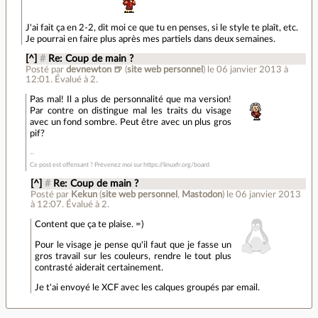
J'ai fait ça en 2-2, dit moi ce que tu en penses, si le style te plaît, etc.
Je pourrai en faire plus après mes partiels dans deux semaines.
[^]
#
Re: Coup de main ?
Posté par
devnewton 🍺
(
site web personnel
)
le 06 janvier 2013 à
12:01
.
Évalué à
2
.
Pas mal! Il a plus de personnalité que ma version!
Par contre on distingue mal les traits du visage
avec un fond sombre. Peut être avec un plus gros
pif?
Ce post est offensant ? Prévenez moi sur https://linuxfr.org/board
[^]
#
Re: Coup de main ?
Posté par
Kekun
(
site web personnel
,
Mastodon
)
le 06 janvier 2013
à 12:07
.
Évalué à
2
.
Content que ça te plaise. =)
Pour le visage je pense qu'il faut que je fasse un
gros travail sur les couleurs, rendre le tout plus
contrasté aiderait certainement.
Je t'ai envoyé le XCF avec les calques groupés par email.