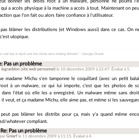
veut donner les droits root a un malware, personne ne pourra l
qui a accès physique à la machine a accès à tout. Maintenant on pe
ction que l'on fait ou alors faire confiance à l'utilisateur.
t pas blâmer les distributions (et Windows aussi) dans ce cas. On ne 
 c'est utopique.
ht cold day in April, and the clocks were striking thirteen" - Georges Orwell
e: Pas un problème
r
legranblon
(
site web personnel
)
le 10 décembre 2009 à 22:47
.
Évalué à
5
.
ue madame Michu s'en tamponne le coquillard (avec un petit balai
 root à un malware, ce qui lui importe, c'est que les photos de s
t dans l'état où elle les a enregistré. Un malware même sans droi
l veut, et ça madame Michu, elle aime pas, et même si les sauvegardes,
peut pas blâmer les distribs pour ça, mais y'a quand même encor
bsd/whatever compliant.
Re: Pas un problème
 par
Gniarf
le 11 décembre 2009 à 11:15
.
Évalué à
4
.