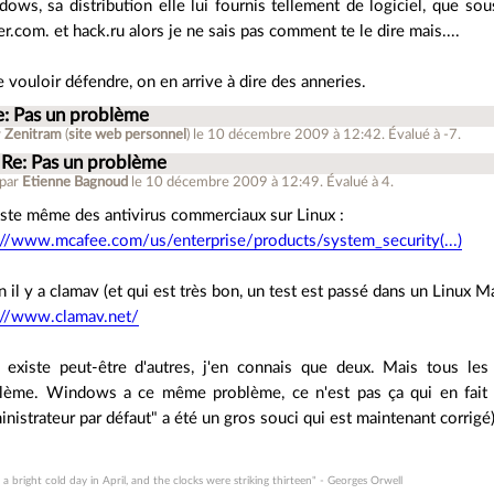
ows, sa distribution elle lui fournis tellement de logiciel, que sous
er.com. et hack.ru alors je ne sais pas comment te le dire mais....
e vouloir défendre, on en arrive à dire des anneries.
e: Pas un problème
r
Zenitram
(
site web personnel
)
le 10 décembre 2009 à 12:42
.
Évalué à
-7
.
Re: Pas un problème
 par
Etienne Bagnoud
le 10 décembre 2009 à 12:49
.
Évalué à
4
.
xiste même des antivirus commerciaux sur Linux :
://www.mcafee.com/us/enterprise/products/system_security(...)
n il y a clamav (et qui est très bon, un test est passé dans un Linux Ma
://www.clamav.net/
l existe peut-être d'autres, j'en connais que deux. Mais tous l
lème. Windows a ce même problème, ce n'est pas ça qui en fait u
inistrateur par défaut" a été un gros souci qui est maintenant corrigé)
 a bright cold day in April, and the clocks were striking thirteen" - Georges Orwell