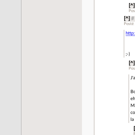
[^]
Pos
[^]
#
Posté
http
;-)
[^]
Pos
J'
Bo
eh
Ma
co
la