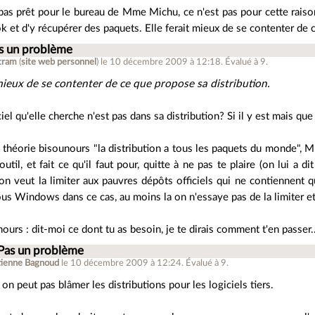
 pas prêt pour le bureau de Mme Michu, ce n'est pas pour cette raiso
 et d'y récupérer des paquets. Elle ferait mieux de se contenter de 
as un problème
tram
(
site web personnel
)
le 10 décembre 2009 à 12:18
.
Évalué à
9
.
 mieux de se contenter de ce que propose sa distribution.
iciel qu'elle cherche n'est pas dans sa distribution? Si il y est mais que
 théorie bisounours "la distribution a tous les paquets du monde", Mm
util, et fait ce qu'il faut pour, quitte à ne pas te plaire (on lui a di
n veut la limiter aux pauvres dépôts officiels qui ne contiennent qu'
us Windows dans ce cas, au moins la on n'essaye pas de la limiter et 
nours : dit-moi ce dont tu as besoin, je te dirais comment t'en passe
 Pas un problème
tienne Bagnoud
le 10 décembre 2009 à 12:24
.
Évalué à
9
.
on peut pas blâmer les distributions pour les logiciels tiers.