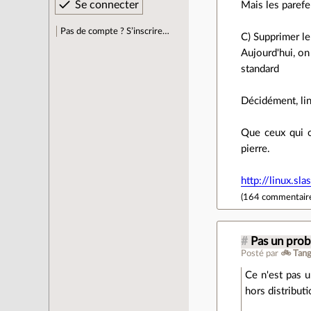
Mais les parefeu
Pas de compte ? S’inscrire…
C) Supprimer l
Aujourd'hui, on
standard
Décidément, li
Que ceux qui o
pierre.
http://linux.s
(
164 commentair
#
Pas un pro
Posté par
🚲 Tang
Ce n'est pas u
hors distributi