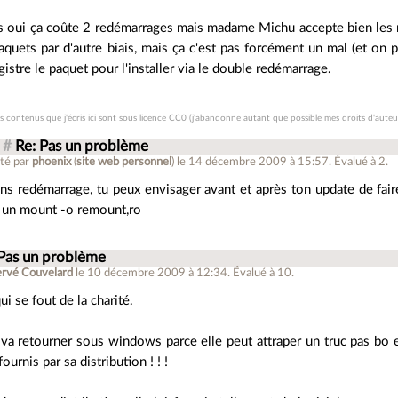
s oui ça coûte 2 redémarrages mais madame Michu accepte bien les r
aquets par d'autre biais, mais ça c'est pas forcément un mal (et on pe
gistre le paquet pour l'installer via le double redémarrage.
es contenus que j'écris ici sont sous licence CC0 (j'abandonne autant que possible mes droits d'auteu
#
Re: Pas un problème
té par
phoenix
(
site web personnel
)
le 14 décembre 2009 à 15:57
.
Évalué à
2
.
ns redémarrage, tu peux envisager avant et après ton update de fa
 un mount -o remount,ro
 Pas un problème
ervé Couvelard
le 10 décembre 2009 à 12:34
.
Évalué à
10
.
qui se fout de la charité.
va retourner sous windows parce elle peut attraper un truc pas bo en
fournis par sa distribution ! ! !