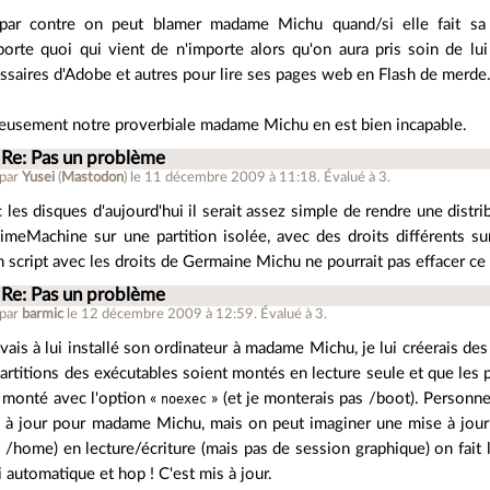
par contre on peut blamer madame Michu quand/si elle fait sa 
porte quoi qui vient de n'importe alors qu'on aura pris soin de lui
ssaires d'Adobe et autres pour lire ses pages web en Flash de merde
eusement notre proverbiale madame Michu en est bien incapable.
Re: Pas un problème
 par
Yusei
(
Mastodon
)
le 11 décembre 2009 à 11:18
.
Évalué à
3
.
 les disques d'aujourd'hui il serait assez simple de rendre une dist
imeMachine sur une partition isolée, avec des droits différents sur 
n script avec les droits de Germaine Michu ne pourrait pas effacer ce 
Re: Pas un problème
 par
barmic
le 12 décembre 2009 à 12:59
.
Évalué à
3
.
'avais à lui installé son ordinateur à madame Michu, je lui créerais des
partitions des exécutables soient montés en lecture seule et que les p
 monté avec l'option «
noexec
» (et je monterais pas /boot). Personne
 à jour pour madame Michu, mais on peut imaginer une mise à jour
f /home) en lecture/écriture (mais pas de session graphique) on fait
i automatique et hop ! C'est mis à jour.