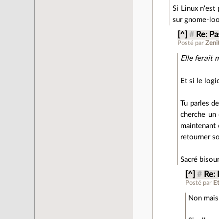
Si Linux n'est
sur gnome-look
[^]
#
Re: P
Posté par
Zeni
Elle ferait
Et si le log
Tu parles de
cherche un o
maintenant o
retourner so
Sacré bisou
[^]
#
Re:
Posté par
E
Non mais 