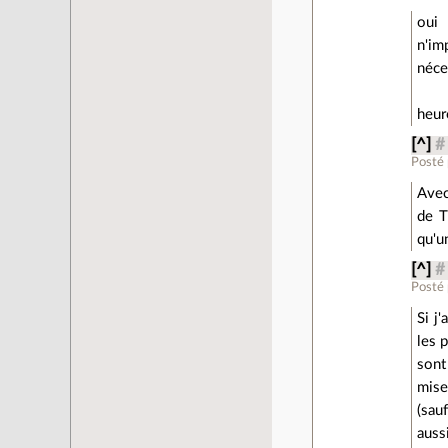
oui 
n'im
néce
heur
[^]
#
Posté
Avec
de T
qu'u
[^]
#
Posté
Si j
les 
sont
mise
(sau
auss