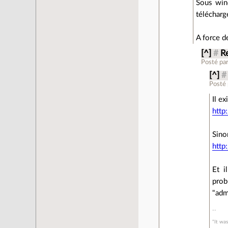
Sous wind
télécharg
A force d
[^]
#
R
Posté pa
[^]
#
Posté
Il e
http
Sino
http
Et i
prob
"adm
"It was