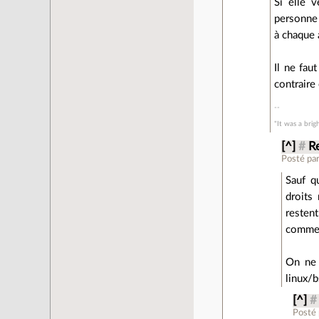
Si elle 
personne 
à chaque a
Il ne fau
contraire
"It was a brig
[^]
#
R
Posté pa
Sauf q
droits
resten
comme i
On ne 
linux/
[^]
#
Posté