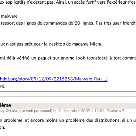
x applicatifs n'existent pas. Ainsi, un accès furtif vers l'extérieur n'e
e malware
 ressort des lignes de commandes de 20 lignes. Pas très user friendl
nux n'est pas prêt pour le desktop de madame Michu.
nt déjà vérifié un paquet sur gnome-look (considéré à tort comme
lashdot.org/story/09/12/09/2215253/Malware-Fou(...)
es
).
blème
uy Ortolo
(
site web personnel
)
le 10 décembre 2009 à 12:08
.
Évalué à
9
.
n problème, et encore moins un problème des distributions, si un uti
on.