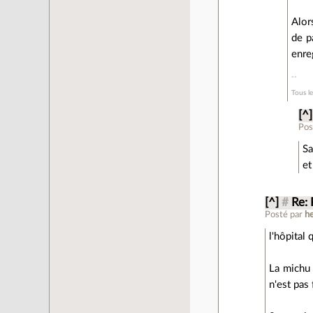
Alor
de p
enre
Tous l
[^]
Pos
Sa
et
[^]
#
Re:
Posté par
h
l'hôpital 
La michu 
n'est pas 