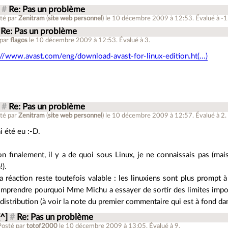
#
Re: Pas un problème
té par
Zenitram
(
site web personnel
)
le 10 décembre 2009 à 12:53
.
Évalué à
-1
Re: Pas un problème
 par
flagos
le 10 décembre 2009 à 12:53
.
Évalué à
3
.
://www.avast.com/eng/download-avast-for-linux-edition.ht(...)
#
Re: Pas un problème
té par
Zenitram
(
site web personnel
)
le 10 décembre 2009 à 12:57
.
Évalué à
2
.
ai été eu :-D.
n finalement, il y a de quoi sous Linux, je ne connaissais pas (mais
!).
 réaction reste toutefois valable : les linuxiens sont plus prompt à
mprendre pourquoi Mme Michu a essayer de sortir des limites impo
 distribution (à voir la note du premier commentaire qui est à fond dans
[^]
#
Re: Pas un problème
Posté par
totof2000
le 10 décembre 2009 à 13:05
.
Évalué à
9
.