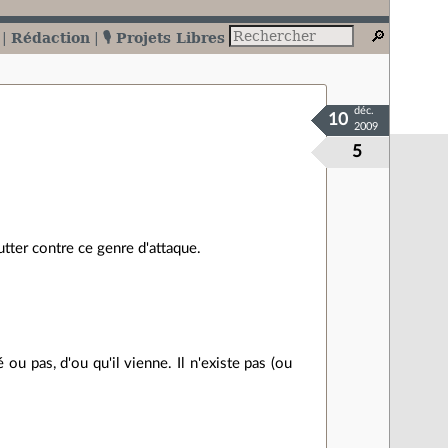
Rédaction
🎙️ Projets Libres
déc.
10
2009
5
lutter contre ce genre d'attaque.
 ou pas, d'ou qu'il vienne. Il n'existe pas (ou