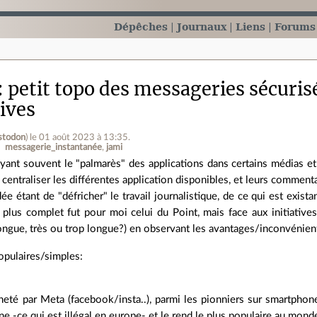
Dépêches
Journaux
Liens
Forums
petit topo des messageries sécurisé
ives
stodon
)
le 01 août 2023 à 13:35
.
messagerie_instantanée
jami
yant souvent le "palmarès" des applications dans certains médias et p
 centraliser les différentes application disponibles, et leurs comment
idée étant de "défricher" le travail journalistique, de ce qui est exist
 plus complet fut pour moi celui du Point, mais face aux initiatives
e longue, très ou trop longue?) en observant les avantages/inconvénient
opulaires/simples:
eté par Meta (facebook/insta..), parmi les pionniers sur smartphone
ine -ce qui est illégal en europe- et le rend le plus populaire au mond