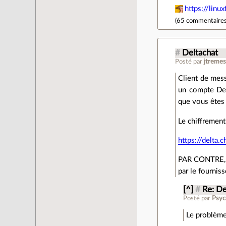
https://linu
(
65 commentaire
#
Deltachat
Posté par
jtreme
Client de mess
un compte Delt
que vous êtes 
Le chiffrement
https://delta.c
PAR CONTRE, c
par le fourniss
[^]
#
Re: De
Posté par
Psyc
Le problème 