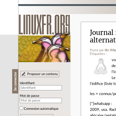
Journal
alternat
Posté par
tkr
(
Ma
Étiquettes :
vo
de
l'
Se connecter
Proposer un contenu
Le
Identifiant
l'édifice (list
les + connus/p
Mot de passe
[*]whatsapp :
Connexion automatique
2009, usa. Rach
africains/amlat