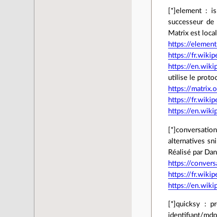
[*]element : i
successeur de 
Matrix est loca
https://element
https://fr.wiki
https://en.wik
utilise le proto
https://matrix.
https://fr.wiki
https://en.wiki
[*]conversatio
alternatives sn
Réalisé par Dan
https://convers
https://fr.wiki
https://en.wik
[*]quicksy : 
identifiant/mdp