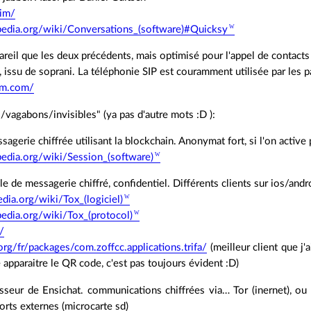
.im/
ipedia.org/wiki/Conversations_(software)#Quicksy
areil que les deux précédents, mais optimisé pour l'appel de contacts 
, issu de soprani. La téléphonie SIP est couramment utilisée par les par
am.com/
s/vagabons/invisibles" (ya pas d'autre mots :D ):
sagerie chiffrée utilisant la blockchain. Anonymat fort, si l'on active 
pedia.org/wiki/Session_(software)
le de messagerie chiffré, confidentiel. Différents clients sur ios/andro
pedia.org/wiki/Tox_(logiciel)
pedia.org/wiki/Tox_(protocol)
/
.org/fr/packages/com.zoffcc.applications.trifa/
(meilleur client que j'
e apparaitre le QR code, c'est pas toujours évident :D)
esseur de Ensichat. communications chiffrées via… Tor (inernet), ou
rts externes (microcarte sd)