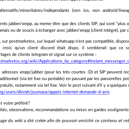
ternatifs/minoritaires/indépendants (non ios, non android/lineag
lients jabber/xmpp, au meme titre que des clients SIP, qui sont "plus 
amais eu de soucis à échanger avec jabber/xmpp (client intégré), par
sur postmarketos, sur lequel whatsapp n'est pas compatible, dispose 
rois qu'un client discord était dispo, il semblerait que ce so
tages de clients telegram et signal sur ce système :
ostmarketos.org/wiki/Applications_by_category#Instant_messenger_c
s adresses xmpp/jabber (pour les très courtes :D) et SIP peuvent r
aditionnel (via tel fixe ou portable) en passant par les passerelles ps
ratuits, notamment via tel fixe. Voir le post suivant d'il y a quelques 
.org/users/dlorah/journaux/appels-internet-demande-d-avis
st votre préféré?
cités, observations, recommandations ou mises en gardes souligneri
ge du wiki a été créée afin de pouvoir enrichir ce contenu et ret