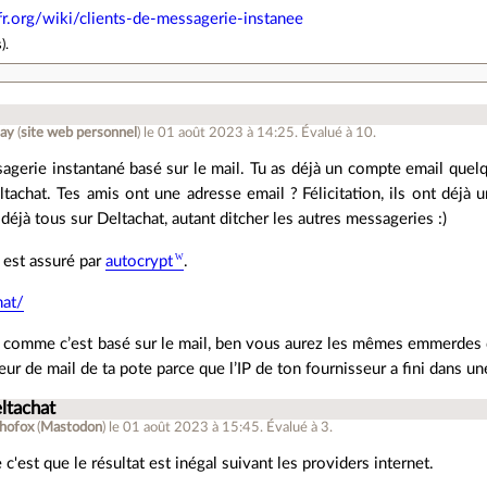
xfr.org/wiki/clients-de-messagerie-instanee
s
).
say
(
site web personnel
)
le 01 août 2023 à 14:25
.
Évalué à
10
.
agerie instantané basé sur le mail. Tu as déjà un compte email quelque
achat. Tes amis ont une adresse email ? Félicitation, ils ont déjà 
déjà tous sur Deltachat, autant ditcher les autres messageries :)
 est assuré par
autocrypt
.
hat/
omme c’est basé sur le mail, ben vous aurez les mêmes emmerdes q
eur de mail de ta pote parce que l’IP de ton fournisseur a fini dans un
ltachat
hofox
(
Mastodon
)
le 01 août 2023 à 15:45
.
Évalué à
3
.
c'est que le résultat est inégal suivant les providers internet.