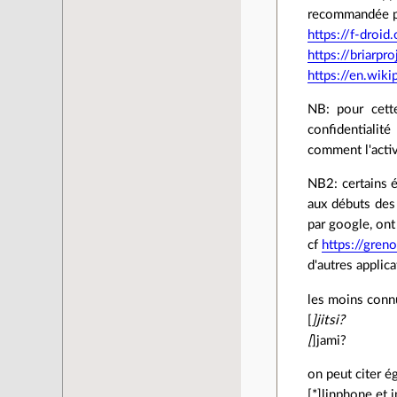
recommandée pa
https://f-droid
https://briarpro
https://en.wiki
NB: pour cette
confidentialit
comment l'active
NB2: certains é
aux débuts des
par google, on
cf
https://gren
d'autres applic
les moins connu
[
]jitsi?
[
]jami?
on peut citer é
[*]linphone et i