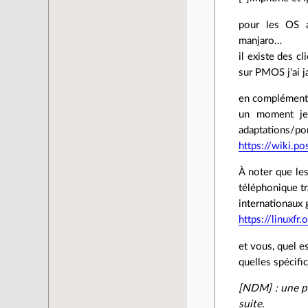
pour les OS al
manjaro…
il existe des c
sur PMOS j'ai j
en complément, 
un moment je c
adaptations/por
https://wiki.p
À noter que le
téléphonique tr
internationaux g
https://linuxfr
et vous, quel e
quelles spécifi
[NDM] : une pa
suite.