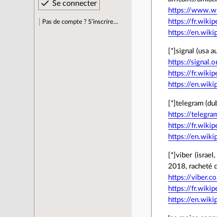
https://www.w
https://fr.wik
Pas de compte ? S’inscrire…
https://en.wik
[*]signal (usa a
https://signal.o
https://fr.wiki
https://en.wiki
[*]telegram (du
https://telegra
https://fr.wiki
https://en.wiki
[*]viber (israe
2018, racheté 
https://viber.c
https://fr.wiki
https://en.wiki