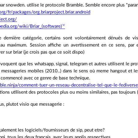
r snowden. utilise le protocole Bramble. Semble encore plus "parano
.org/fr/packages/org.briarproject.briar.android
ject.org/
pedia.org/wiki/Briar_(software)
 dernière catégorie, certains sont volontairement dénués de vis
é au maximum. Session affiche un avertissement en ce sens, par ex
r sur briar (je crois pas que ce soit dispo)
voquent que les whatsapp, signal, telegram et autres utilisent le pro
 messageries mobiles (2010..) dans le sens où meme hangout et le
t commencé avec ce genre de base technique.
oble.ninja/comment-tuer-un-reseau-decentralise-tel-que-le-fedivers
ations utilisent des protocoles plus ou moins similaires, pas toujours
s, plutot visio que messagerie :
galement les logiciels/fournisseurs de sip, peut etre?
ppi, tous les deux francais, avec leurs applis respectives