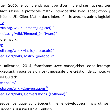
srael, 2016, je comprends pas trop d'où il prend ses racines, t
Riot, utilise le protocole matrix, interopérable avec jabber/xmpp,
lisée au UK. Client Matrix, donc interopérable avec les autres logiciel
.io
pedia.org/wiki/Element_(logiciel)
ipedia.org/wiki/Element_(software)
cole matrix :
org
pedia.org/wiki/Matrix_(protocole)
pedia.org/wiki/Matrix_(protocol)
ns (allemand, 2014, fonctionne avec xmpp/jabber, donc interopé
ikket/siskin pour version ios) ; nécessite une création de compte, via 
iel Gultsch
ations.im/
pedia.org/wiki/Conversations
ipedia.org/wiki/Conversations_(software)
presque identique au précédent (meme développeur) mais utilis
 jabber. Aussi par Daniel Gultsch