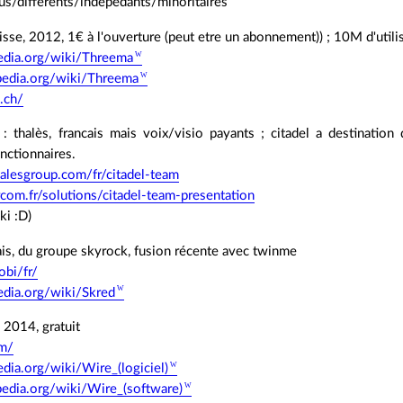
us/différents/indépedants/minoritaires
isse, 2012, 1€ à l'ouverture (peut etre un abonnement)) ; 10M d'utili
ipedia.org/wiki/Threema
ipedia.org/wiki/Threema
.ch/
p : thalès, francais mais voix/visio payants ; citadel a destination 
nctionnaires.
alesgroup.com/fr/citadel-team
com.fr/solutions/citadel-team-presentation
ki :D)
cais, du groupe skyrock, fusion récente avec twinme
obi/fr/
pedia.org/wiki/Skred
, 2014, gratuit
om/
pedia.org/wiki/Wire_(logiciel)
ipedia.org/wiki/Wire_(software)