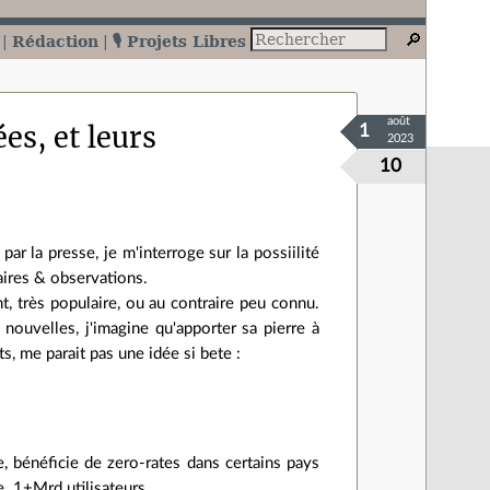
Rédaction
🎙️ Projets Libres
août
es, et leurs
1
2023
10
ar la presse, je m'interroge sur la possiilité
aires & observations.
ant, très populaire, ou au contraire peu connu.
 nouvelles, j'imagine qu'apporter sa pierre à
s, me parait pas une idée si bete :
, bénéficie de zero-rates dans certains pays
e. 1+Mrd utilisateurs.