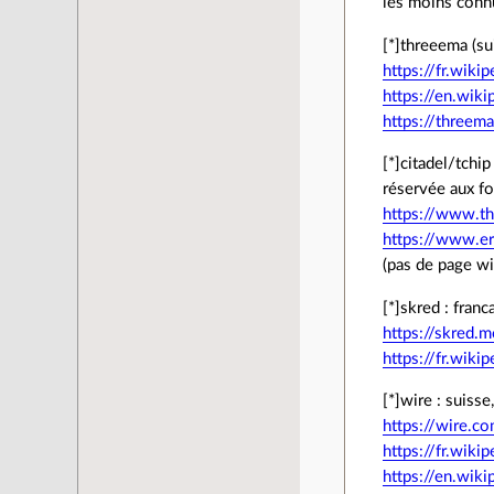
les moins conn
[*]threeema (su
https://fr.wik
https://en.wik
https://threema
[*]citadel/tchi
réservée aux fo
https://www.th
https://www.er
(pas de page wi
[*]skred : fran
https://skred.m
https://fr.wiki
[*]wire : suisse
https://wire.c
https://fr.wiki
https://en.wik