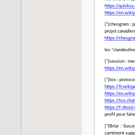
https://quicksy
https://en.wik
[*]cheogram : p
projet canadien
https://cheogr
les "clandestin
[*]session : mes
https://en.wiki
[*]tox : protoco
https://fr.wiki
https://en.wiki
https://tox.chat
https://f-droid
profil pour fair
[*]Briar : Succ
carrément suppo