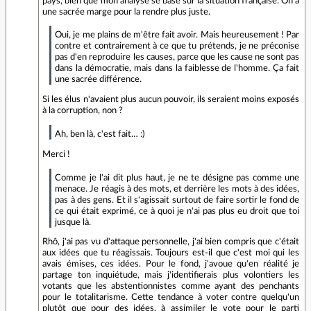
pays, bien que mon analyse se base sur la situation française. On a
une sacrée marge pour la rendre plus juste.
Oui, je me plains de m'être fait avoir. Mais heureusement ! Par
contre et contrairement à ce que tu prétends, je ne préconise
pas d'en reproduire les causes, parce que les cause ne sont pas
dans la démocratie, mais dans la faiblesse de l'homme. Ça fait
une sacrée différence.
Si les élus n'avaient plus aucun pouvoir, ils seraient moins exposés
à la corruption, non ?
Ah, ben là, c'est fait… :)
Merci !
Comme je l'ai dit plus haut, je ne te désigne pas comme une
menace. Je réagis à des mots, et derrière les mots à des idées,
pas à des gens. Et il s'agissait surtout de faire sortir le fond de
ce qui était exprimé, ce à quoi je n'ai pas plus eu droit que toi
jusque là.
Rhô, j'ai pas vu d'attaque personnelle, j'ai bien compris que c'était
aux idées que tu réagissais. Toujours est-il que c'est moi qui les
avais émises, ces idées. Pour le fond, j'avoue qu'en réalité je
partage ton inquiétude, mais j'identifierais plus volontiers les
votants que les abstentionnistes comme ayant des penchants
pour le totalitarisme. Cette tendance à voter contre quelqu'un
plutôt que pour des idées, à assimiler le vote pour le parti