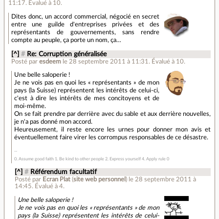
11:17
.
Évalué à
10
.
Dites donc, un accord commercial, négocié en secret
entre une guilde d'entreprises privées et des
représentants de gouvernements, sans rendre
compte au peuple, ça porte un nom, ça…
[^]
#
Re: Corruption généralisée
Posté par
esdeem
le 28 septembre 2011 à 11:31
.
Évalué à
10
.
Une belle saloperie !
Je ne vois pas en quoi les « représentants » de mon
pays (la Suisse) représentent les intérêts de celui-ci,
c'est à dire les intérêts de mes concitoyens et de
moi-même.
On se fait prendre par derrière avec du sable et aux derrière nouvelles,
je n'a pas donné mon accord.
Heureusement, il reste encore les urnes pour donner mon avis et
éventuellement faire virer les corrompus responsables de ce désastre.
0. Assume good faith 1. Be kind to other people 2. Express yourself 4. Apply rule 0
[^]
#
Référendum facultatif
Posté par
Ecran Plat
(
site web personnel
)
le 28 septembre 2011 à
14:45
.
Évalué à
4
.
Une belle saloperie !
Je ne vois pas en quoi les « représentants » de mon
pays (la Suisse) représentent les intérêts de celui-