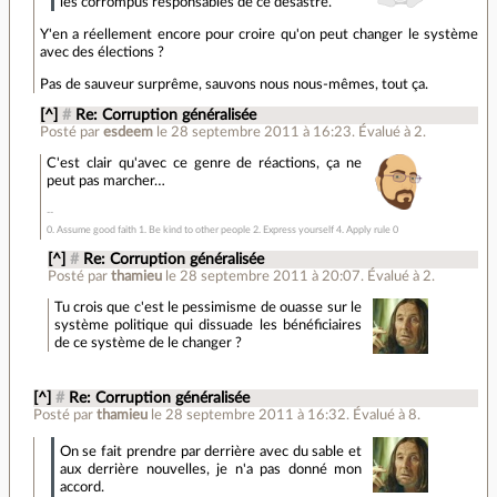
les corrompus responsables de ce désastre.
Y'en a réellement encore pour croire qu'on peut changer le système
avec des élections ?
Pas de sauveur surprême, sauvons nous nous-mêmes, tout ça.
[^]
#
Re: Corruption généralisée
Posté par
esdeem
le 28 septembre 2011 à 16:23
.
Évalué à
2
.
C'est clair qu'avec ce genre de réactions, ça ne
peut pas marcher…
0. Assume good faith 1. Be kind to other people 2. Express yourself 4. Apply rule 0
[^]
#
Re: Corruption généralisée
Posté par
thamieu
le 28 septembre 2011 à 20:07
.
Évalué à
2
.
Tu crois que c'est le pessimisme de ouasse sur le
système politique qui dissuade les bénéficiaires
de ce système de le changer ?
[^]
#
Re: Corruption généralisée
Posté par
thamieu
le 28 septembre 2011 à 16:32
.
Évalué à
8
.
On se fait prendre par derrière avec du sable et
aux derrière nouvelles, je n'a pas donné mon
accord.