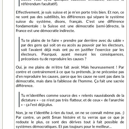
référendum facultatif).
Effectivement, je suis suisse et je m'en porte très bien. Et non, ce
ne sont pas des subtilités, les différences qui sépare le système
suisse du système, disons, français. C'est une différence
fondamentale : la Suisse est une démocratie (semi-)directe, la
France est une démocratie indirecte.
Tu te plains de te faire « prendre par derrière avec du sable »
par des gens qui soit on eu accès au pouvoir par les électeurs,
soit l'avaient déjà mais ont pu en justifier l'exercice par les
électeurs. Pourquoi, ayant mesuré les conséquences,
préconises-tu de reproduire les causes ?
Oui, je me plains de m'être fait avoir. Mais heureusement ! Par
contre et contrairement à ce que tu prétends, je ne préconise pas
d'en reproduire les causes, parce que les cause ne sont pas dans la
démocratie, mais dans la faiblesse de l'homme. Ça fait une sacrée
différence.
Tu m'identifies comme source des « relents nauséabonds de la
dictature » - ce n'est pas très flatteur, et de ceux « de l'anarchie
» - ça l'est déjà plus.
Non, je ne t'identifie à rien du tout, on ne se connaît même pas. ;)
Par contre, un petit $man histoire et tu verras que ce que je
redoute le plus, ce sont des dérives tout à fait possible de
systèmes démocratiques. Et pas toujours pour le meilleur…