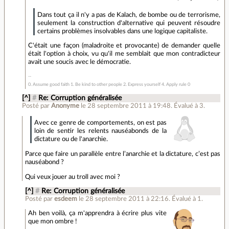
Dans tout ça il n'y a pas de Kalach, de bombe ou de terrorisme,
seulement la construction d'alternative qui peuvent résoudre
certains problèmes insolvables dans une logique capitaliste.
C'était une façon (maladroite et provocante) de demander quelle
était l'option à choix, vu qu'il me semblait que mon contradicteur
avait une soucis avec le démocratie.
0. Assume good faith 1. Be kind to other people 2. Express yourself 4. Apply rule 0
[^]
#
Re: Corruption généralisée
Posté par
Anonyme
le 28 septembre 2011 à 19:48
.
Évalué à
3
.
Avec ce genre de comportements, on est pas
loin de sentir les relents nauséabonds de la
dictature ou de l'anarchie.
Parce que faire un parallèle entre l’anarchie et la dictature, c’est pas
nauséabond ?
Qui veux jouer au troll avec moi ?
[^]
#
Re: Corruption généralisée
Posté par
esdeem
le 28 septembre 2011 à 22:16
.
Évalué à
1
.
Ah ben voilà, ça m'apprendra à écrire plus vite
que mon ombre !