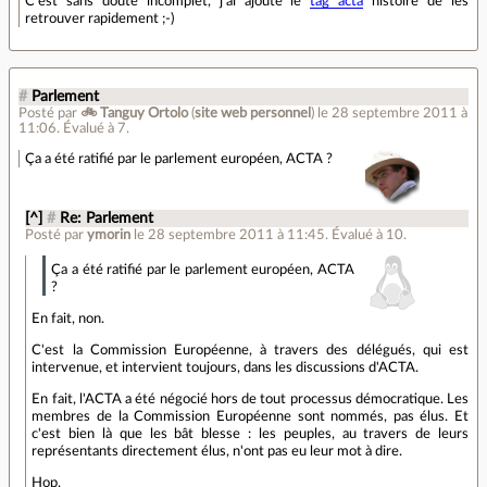
C'est sans doute incomplet, j'ai ajouté le
tag acta
histoire de les
retrouver rapidement ;-)
#
Parlement
Posté par
🚲 Tanguy Ortolo
(
site web personnel
)
le 28 septembre 2011 à
11:06
.
Évalué à
7
.
Ça a été ratifié par le parlement européen, ACTA ?
[^]
#
Re: Parlement
Posté par
ymorin
le 28 septembre 2011 à 11:45
.
Évalué à
10
.
Ça a été ratifié par le parlement européen, ACTA
?
En fait, non.
C'est la Commission Européenne, à travers des délégués, qui est
intervenue, et intervient toujours, dans les discussions d'ACTA.
En fait, l'ACTA a été négocié hors de tout processus démocratique. Les
membres de la Commission Européenne sont nommés, pas élus. Et
c'est bien là que les bât blesse : les peuples, au travers de leurs
représentants directement élus, n'ont pas eu leur mot à dire.
Hop,