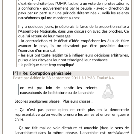
d'extrême droite (pas l'UMP, l'autre) à un vote de « protestation »,
à confondre « gouvernement par le peuple » avec « direction du
pays par un parti sur une période déterminée », voilà les relents
nauséabonds qui me montent au nez.
Il y a quelques jours, je déplorais la farce de la proportionnalité à
l'Assemblée Nationale, dans une discussion avec des proches. Ce
que j'ai retenu de leur message :
- la contradiction et le débat d'idée empêchent les élus de faire
avancer le pays, ils ne devraient pas être possibles durant
l'exercice d'un mandat
- les élus ont toute légitimité à infliger leurs décisions arbitraires,
puisque les citoyens leur ont témoigné leur confiance
- la politique c'est trop compliqué
[^]
#
Re: Corruption généralisée
Posté par
Adrien
le 28 septembre 2011 à 19:33
.
Évalué à
4
.
on est pas loin de sentir les relents
nauséabonds de la dictature ou de l'anarchie
Stop les amalgames please ! Plusieurs choses :
– Ça n'est pas parce qu'on ne croit plus en la démocratie
représentative qu'on veuille prendre les armes et entrer en guerre
civile.
– Ça me fait mal de voir dictature et anarchie (dans le sens de
l'anarchisme) dans la même phrase. L'anarchise est
précisément