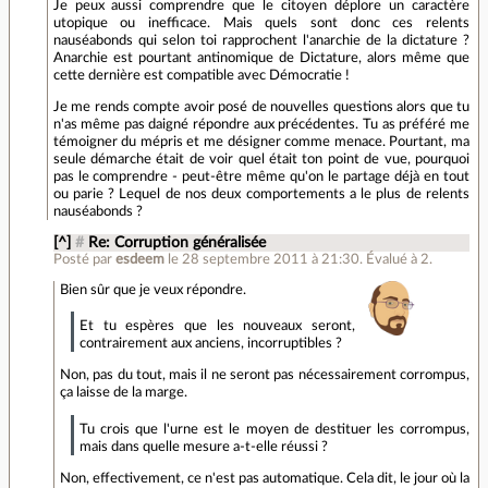
Je peux aussi comprendre que le citoyen déplore un caractère
utopique ou inefficace. Mais quels sont donc ces relents
nauséabonds qui selon toi rapprochent l'anarchie de la dictature ?
Anarchie est pourtant antinomique de Dictature, alors même que
cette dernière est compatible avec Démocratie !
Je me rends compte avoir posé de nouvelles questions alors que tu
n'as même pas daigné répondre aux précédentes. Tu as préféré me
témoigner du mépris et me désigner comme menace. Pourtant, ma
seule démarche était de voir quel était ton point de vue, pourquoi
pas le comprendre - peut-être même qu'on le partage déjà en tout
ou parie ? Lequel de nos deux comportements a le plus de relents
nauséabonds ?
[^]
#
Re: Corruption généralisée
Posté par
esdeem
le 28 septembre 2011 à 21:30
.
Évalué à
2
.
Bien sûr que je veux répondre.
Et tu espères que les nouveaux seront,
contrairement aux anciens, incorruptibles ?
Non, pas du tout, mais il ne seront pas nécessairement corrompus,
ça laisse de la marge.
Tu crois que l'urne est le moyen de destituer les corrompus,
mais dans quelle mesure a-t-elle réussi ?
Non, effectivement, ce n'est pas automatique. Cela dit, le jour où la