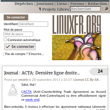
Dépêches
Journaux
Liens
Forums
Rédaction
🎙️ Projets Libres
Se connecter
Identifiant
Mot de passe
Connexion automatique
Pas de compte ? S’inscrire…
24
Journal
ACTA: Dernière ligne droite...
Posté par
ymorin
le 28 septembre 2011 à 10:37
.
Licence CC By‑SA.
Salut, Nal !
L'
ACTA
(
Anti-Counterfeiting Trade Agreement
, ou Accord
Commercial Anti-Contrefaçon) va être officiellement signé
ce
week-end
.
Bien-entendu, il restera à effectuer les ajustement nationaux (
domestic