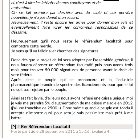
ci, c'est à dire les intérêts de mes concitoyens et de
moi-même.
On se fait prendre par derrière avec du sable et aux derrière
nouvelles, je n'a pas donné mon accord.
Heureusement, il reste encore les urnes pour donner mon avis et
éventuellement faire virer les corrompus responsables de ce
désastre.
Heureusement qu'il nous reste le référendum facultatif pour
combattre cette merde.
Je sens qu'il va falloir aller chercher des signatures.
Donc dés que le projet de loi sera adopter par l'assemblée générale il
nous faudra déposer un référendum facultatif, puis nous avons trois
mois pour trouver 50 000 signatures de personne ayant le droit de
vote fédéral.
Après c'est le peuple qui se prononcera et la l'industrie
pharmaceutique brandira le spectre des licenciements pour que le loi
ne soit pas rejetée par le peuple.
Ainsi est fait la vie, d'ailleurs nous avons refusé une caisse unique, moi
je vais me prendre 5% d’augmentation de ma caisse maladie en 2012
(j'ai une franchise de 2500.-). Donc même quand le peuple est tondu il
accepte n'importe quoi, pour acta je suis pessimiste mais prêt à me
battre.
[^]
#
Re: Référendum facultatif
Posté par
Jux
le 28 septembre 2011 à 15:16
.
Évalué à
4
.