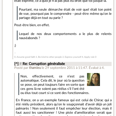
était exprimé, ce à quoi je n'ai pas plus eu droit que toi jusque là.
Pourtant, ma seule démarche était de voir quel était ton point
de vue, pourquoi pas le comprendre - peut-être même qu'on le
partage déjà en tout ou parie ?
Peut-être bien, en effet.
Lequel de nos deux comportements a le plus de relents
nauséabonds ?
;)
0. Assume good faith 1. Be kind to other people 2. Express yourself 4. Apply rule 0
[^]
#
Re: Corruption généralisée
Posté par
thamieu
le 29 septembre 2011 à 11:47
.
Évalué à
4
.
Non, effectivement, ce n'est pas
automatique. Cela dit, le jour où la question
se pose, on peut toujours faire en sorte que
ces gens là ne soient pas réélus s'il l'ont été
ou élus tout court si ce sont des fonctionnaires.
En France, on a un exemple fameux qui est celui de Chirac qui a
été réélu président, alors qu'on le soupçonnait d'avoir déjà un joli
palmarès ! Non seulement il faut empêcher leur élection, mais il
faut aussi les sanctionner ! Une piste d'amélioration serait que