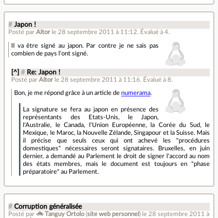
#
Japon !
Posté par
Altor
le 28 septembre 2011 à 11:12
.
Évalué à
4
.
Il va être signé au japon. Par contre je ne sais pas
combien de pays l'ont signé.
[^]
#
Re: Japon !
Posté par
Altor
le 28 septembre 2011 à 11:16
.
Évalué à
8
.
Bon, je me répond grâce à un article de
numerama
.
La signature se fera au japon en présence des
représentants des Etats-Unis, le Japon,
l'Australie, le Canada, l'Union Européenne, la Corée du Sud, le
Mexique, le Maroc, la Nouvelle Zélande, Singapour et la Suisse. Mais
il précise que seuls ceux qui ont achevé les "procédures
domestiques" nécessaires seront signataires. Bruxelles, en juin
dernier, a demandé au Parlement le droit de signer l'accord au nom
des états membres, mais le document est toujours en "phase
préparatoire" au Parlement.
#
Corruption généralisée
Posté par
🚲 Tanguy Ortolo
(
site web personnel
)
le 28 septembre 2011 à