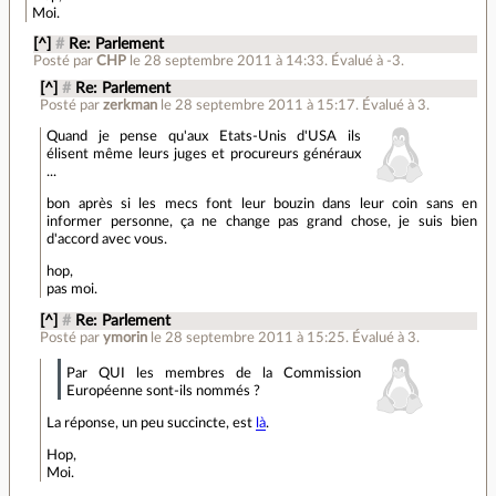
Moi.
[^]
#
Re: Parlement
Posté par
CHP
le 28 septembre 2011 à 14:33
.
Évalué à
-3
.
[^]
#
Re: Parlement
Posté par
zerkman
le 28 septembre 2011 à 15:17
.
Évalué à
3
.
Quand je pense qu'aux Etats-Unis d'USA ils
élisent même leurs juges et procureurs généraux
...
bon après si les mecs font leur bouzin dans leur coin sans en
informer personne, ça ne change pas grand chose, je suis bien
d'accord avec vous.
hop,
pas moi.
[^]
#
Re: Parlement
Posté par
ymorin
le 28 septembre 2011 à 15:25
.
Évalué à
3
.
Par QUI les membres de la Commission
Européenne sont-ils nommés ?
La réponse, un peu succincte, est
là
.
Hop,
Moi.