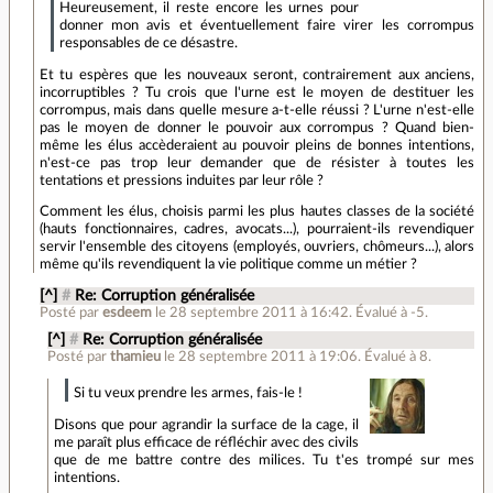
Heureusement, il reste encore les urnes pour
donner mon avis et éventuellement faire virer les corrompus
responsables de ce désastre.
Et tu espères que les nouveaux seront, contrairement aux anciens,
incorruptibles ? Tu crois que l'urne est le moyen de destituer les
corrompus, mais dans quelle mesure a-t-elle réussi ? L'urne n'est-elle
pas le moyen de donner le pouvoir aux corrompus ? Quand bien-
même les élus accèderaient au pouvoir pleins de bonnes intentions,
n'est-ce pas trop leur demander que de résister à toutes les
tentations et pressions induites par leur rôle ?
Comment les élus, choisis parmi les plus hautes classes de la société
(hauts fonctionnaires, cadres, avocats...), pourraient-ils revendiquer
servir l'ensemble des citoyens (employés, ouvriers, chômeurs...), alors
même qu'ils revendiquent la vie politique comme un métier ?
[^]
#
Re: Corruption généralisée
Posté par
esdeem
le 28 septembre 2011 à 16:42
.
Évalué à
-5
.
[^]
#
Re: Corruption généralisée
Posté par
thamieu
le 28 septembre 2011 à 19:06
.
Évalué à
8
.
Si tu veux prendre les armes, fais-le !
Disons que pour agrandir la surface de la cage, il
me paraît plus efficace de réfléchir avec des civils
que de me battre contre des milices. Tu t'es trompé sur mes
intentions.