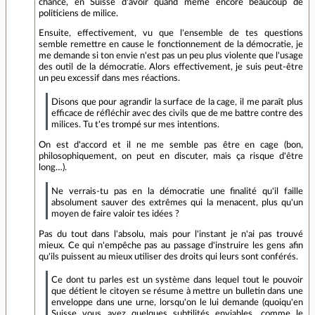
chance, en Suisse d'avoir quand même encore beaucoup de
politiciens de milice.
Ensuite, effectivement, vu que l'ensemble de tes questions
semble remettre en cause le fonctionnement de la démocratie, je
me demande si ton envie n'est pas un peu plus violente que l'usage
des outil de la démocratie. Alors effectivement, je suis peut-être
un peu excessif dans mes réactions.
Disons que pour agrandir la surface de la cage, il me paraît plus
efficace de réfléchir avec des civils que de me battre contre des
milices. Tu t'es trompé sur mes intentions.
On est d'accord et il ne me semble pas être en cage (bon,
philosophiquement, on peut en discuter, mais ça risque d'être
long…).
Ne verrais-tu pas en la démocratie une finalité qu'il faille
absolument sauver des extrêmes qui la menacent, plus qu'un
moyen de faire valoir tes idées ?
Pas du tout dans l'absolu, mais pour l'instant je n'ai pas trouvé
mieux. Ce qui n'empêche pas au passage d'instruire les gens afin
qu'ils puissent au mieux utiliser des droits qui leurs sont conférés.
Ce dont tu parles est un système dans lequel tout le pouvoir
que détient le citoyen se résume à mettre un bulletin dans une
enveloppe dans une urne, lorsqu'on le lui demande (quoiqu'en
Suisse vous ayez quelques subtilités enviables, comme le