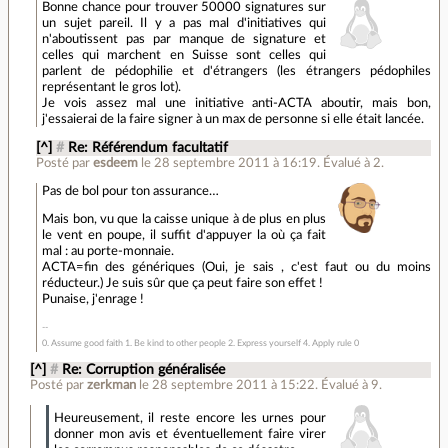
Bonne chance pour trouver 50000 signatures sur
un sujet pareil. Il y a pas mal d'initiatives qui
n'aboutissent pas par manque de signature et
celles qui marchent en Suisse sont celles qui
parlent de pédophilie et d'étrangers (les étrangers pédophiles
représentant le gros lot).
Je vois assez mal une initiative anti-ACTA aboutir, mais bon,
j'essaierai de la faire signer à un max de personne si elle était lancée.
[^]
#
Re: Référendum facultatif
Posté par
esdeem
le 28 septembre 2011 à 16:19
.
Évalué à
2
.
Pas de bol pour ton assurance…
Mais bon, vu que la caisse unique à de plus en plus
le vent en poupe, il suffit d'appuyer la où ça fait
mal : au porte-monnaie.
ACTA=fin des génériques (Oui, je sais , c'est faut ou du moins
réducteur.) Je suis sûr que ça peut faire son effet !
Punaise, j'enrage !
0. Assume good faith 1. Be kind to other people 2. Express yourself 4. Apply rule 0
[^]
#
Re: Corruption généralisée
Posté par
zerkman
le 28 septembre 2011 à 15:22
.
Évalué à
9
.
Heureusement, il reste encore les urnes pour
donner mon avis et éventuellement faire virer