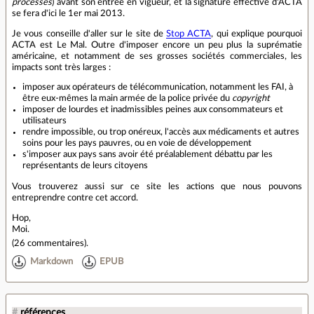
processes
) avant son entrée en vigueur, et la signature effective d'ACTA
se fera d'ici le 1er mai 2013.
Je vous conseille d'aller sur le site de
Stop ACTA
, qui explique pourquoi
ACTA est Le Mal. Outre d'imposer encore un peu plus la suprématie
américaine, et notamment de ses grosses sociétés commerciales, les
impacts sont très larges :
imposer aux opérateurs de télécommunication, notamment les FAI, à
être eux-mêmes la main armée de la police privée du
copyright
imposer de lourdes et inadmissibles peines aux consommateurs et
utilisateurs
rendre impossible, ou trop onéreux, l'accès aux médicaments et autres
soins pour les pays pauvres, ou en voie de développement
s'imposer aux pays sans avoir été préalablement débattu par les
représentants de leurs citoyens
Vous trouverez aussi sur ce site les actions que nous pouvons
entreprendre contre cet accord.
Hop,
Moi.
(
26 commentaires
).
Markdown
EPUB
#
références