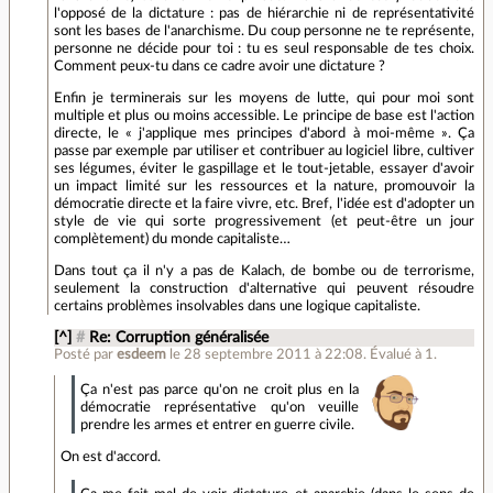
l'opposé de la dictature : pas de hiérarchie ni de représentativité
sont les bases de l'anarchisme. Du coup personne ne te représente,
personne ne décide pour toi : tu es seul responsable de tes choix.
Comment peux-tu dans ce cadre avoir une dictature ?
Enfin je terminerais sur les moyens de lutte, qui pour moi sont
multiple et plus ou moins accessible. Le principe de base est l'action
directe, le « j'applique mes principes d'abord à moi-même ». Ça
passe par exemple par utiliser et contribuer au logiciel libre, cultiver
ses légumes, éviter le gaspillage et le tout-jetable, essayer d'avoir
un impact limité sur les ressources et la nature, promouvoir la
démocratie directe et la faire vivre, etc. Bref, l'idée est d'adopter un
style de vie qui sorte progressivement (et peut-être un jour
complètement) du monde capitaliste…
Dans tout ça il n'y a pas de Kalach, de bombe ou de terrorisme,
seulement la construction d'alternative qui peuvent résoudre
certains problèmes insolvables dans une logique capitaliste.
[^]
#
Re: Corruption généralisée
Posté par
esdeem
le 28 septembre 2011 à 22:08
.
Évalué à
1
.
Ça n'est pas parce qu'on ne croit plus en la
démocratie représentative qu'on veuille
prendre les armes et entrer en guerre civile.
On est d'accord.