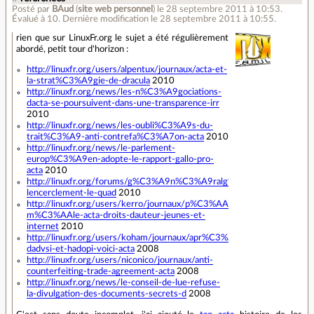
Posté par
BAud
(
site web personnel
)
le 28 septembre 2011 à 10:53
.
Évalué à
10
.
Dernière modification le 28 septembre 2011 à 10:55.
rien que sur LinuxFr.org le sujet a été régulièrement
abordé, petit tour d'horizon :
http://linuxfr.org/users/alpentux/journaux/acta-et-
la-strat%C3%A9gie-de-dracula
2010
http://linuxfr.org/news/les-n%C3%A9gociations-
dacta-se-poursuivent-dans-une-transparence-irr
2010
http://linuxfr.org/news/les-oubli%C3%A9s-du-
trait%C3%A9-anti-contrefa%C3%A7on-acta
2010
http://linuxfr.org/news/le-parlement-
europ%C3%A9en-adopte-le-rapport-gallo-pro-
acta
2010
http://linuxfr.org/forums/g%C3%A9n%C3%A9ralg%C3%A9n%C3%A9ral
lencerclement-le-quad
2010
http://linuxfr.org/users/kerro/journaux/p%C3%AAle-
m%C3%AAle-acta-droits-dauteur-jeunes-et-
internet
2010
http://linuxfr.org/users/koham/journaux/apr%C3%A8s-
dadvsi-et-hadopi-voici-acta
2008
http://linuxfr.org/users/niconico/journaux/anti-
counterfeiting-trade-agreement-acta
2008
http://linuxfr.org/news/le-conseil-de-lue-refuse-
la-divulgation-des-documents-secrets-d
2008