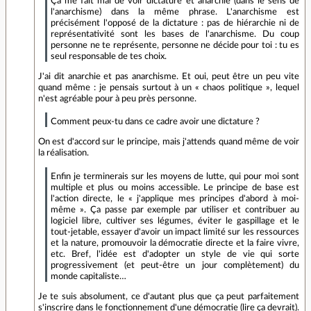
Ça me fait mal de voir dictature et anarchie (dans le sens de
l'anarchisme) dans la même phrase. L'anarchisme est
précisément l'opposé de la dictature : pas de hiérarchie ni de
représentativité sont les bases de l'anarchisme. Du coup
personne ne te représente, personne ne décide pour toi : tu es
seul responsable de tes choix.
J'ai dit anarchie et pas anarchisme. Et oui, peut être un peu vite
quand même : je pensais surtout à un « chaos politique », lequel
n'est agréable pour à peu près personne.
Comment peux-tu dans ce cadre avoir une dictature ?
On est d'accord sur le principe, mais j'attends quand même de voir
la réalisation.
Enfin je terminerais sur les moyens de lutte, qui pour moi sont
multiple et plus ou moins accessible. Le principe de base est
l'action directe, le « j'applique mes principes d'abord à moi-
même ». Ça passe par exemple par utiliser et contribuer au
logiciel libre, cultiver ses légumes, éviter le gaspillage et le
tout-jetable, essayer d'avoir un impact limité sur les ressources
et la nature, promouvoir la démocratie directe et la faire vivre,
etc. Bref, l'idée est d'adopter un style de vie qui sorte
progressivement (et peut-être un jour complètement) du
monde capitaliste…
Je te suis absolument, ce d'autant plus que ça peut parfaitement
s'inscrire dans le fonctionnement d'une démocratie (lire ça devrait).