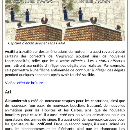
Capture d’écran avec et sans FXAA.
wraitii
a travaillé sur des améliorations du moteur. Il a aussi revu et ajouté
certains des correctifs de
Freagarach
ajoutant ainsi de nouvelles
fonctionnalités, telles que les «
status effects
». Les «
status effects
»
permettront aux unités d’infliger des dégâts plus réalistes. Par exemple,
cela permettra à une flèche enflammée de continuer à infliger des dégâts
pendant quelques secondes après avoir touché sa cible.
Vidéo : effet de brûlure
Art
Alexandermb
a créé de nouveaux casques pour les centurions, ainsi que
de nouveaux fourreaux, de nouveaux boucliers (scutum), de nouvelles
animations pour les Hoplites et les Celtes, ainsi que de nouveaux
boucliers pour ceux‑ci. Il a aussi créé des nouvelles animations pour les
opérateurs des armes de siège. Il a aussi créé de nouveaux casques pour
les gladiateurs de
LordGood
. Dans un second temps, il a aussi animé les
ours, les hippopotames et les éléphants, ainsi que les chameaux. Les