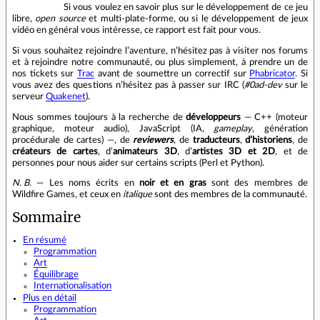
Si vous voulez en savoir plus sur le développement de ce jeu
libre,
open source
et multi‑plate‑forme, ou si le développement de jeux
vidéo en général vous intéresse, ce rapport est fait pour vous.
Si vous souhaitez rejoindre l’aventure, n’hésitez pas à visiter nos forums
et à rejoindre notre communauté, ou plus simplement, à prendre un de
nos tickets sur
Trac
avant de soumettre un correctif sur
Phabricator
. Si
vous avez des questions n’hésitez pas à passer sur IRC (
#0ad-dev
sur le
serveur
Quakenet
).
Nous sommes toujours à la recherche de
développeurs
— C++ (moteur
graphique, moteur audio), JavaScript (IA,
gameplay
, génération
procédurale de cartes) —, de
reviewers
, de
traducteurs
,
d’historiens
, de
créateurs de cartes
, d’
animateurs 3D
, d’
artistes 3D et 2D
, et de
personnes pour nous aider sur certains scripts (Perl et Python).
N. B.
— Les noms écrits en
noir et en gras
sont des membres de
Wildfire Games, et ceux en
italique
sont des membres de la communauté.
Sommaire
En résumé
Programmation
Art
Équilibrage
Internationalisation
Plus en détail
Programmation