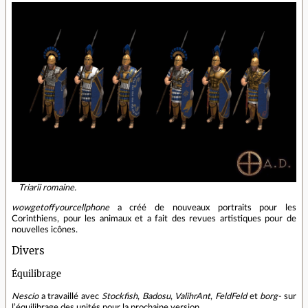
Triarii romaine.
wowgetoffyourcellphone
a créé de nouveaux portraits pour les
Corinthiens, pour les animaux et a fait des revues artistiques pour de
nouvelles icônes.
Divers
Équilibrage
Nescio
a travaillé avec
Stockfish
,
Badosu
,
ValihrAnt
,
FeldFeld
et
borg-
sur
l’équilibrage des unités pour la prochaine version.