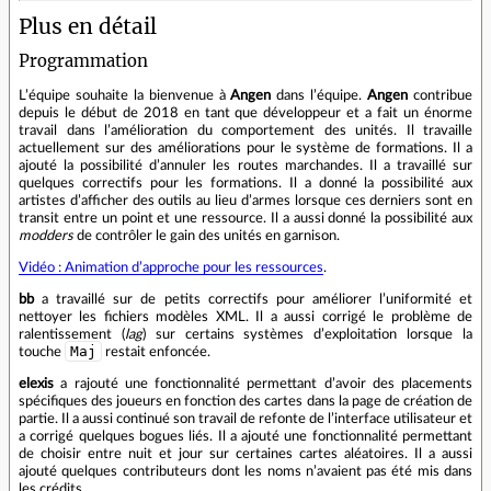
Plus en détail
Programmation
L’équipe souhaite la bienvenue à
Angen
dans l’équipe.
Angen
contribue
depuis le début de 2018 en tant que développeur et a fait un énorme
travail dans l’amélioration du comportement des unités. Il travaille
actuellement sur des améliorations pour le système de formations. Il a
ajouté la possibilité d’annuler les routes marchandes. Il a travaillé sur
quelques correctifs pour les formations. Il a donné la possibilité aux
artistes d’afficher des outils au lieu d’armes lorsque ces derniers sont en
transit entre un point et une ressource. Il a aussi donné la possibilité aux
modders
de contrôler le gain des unités en garnison.
Vidéo : Animation d’approche pour les ressources
.
bb
a travaillé sur de petits correctifs pour améliorer l’uniformité et
nettoyer les fichiers modèles XML. Il a aussi corrigé le problème de
ralentissement (
lag
) sur certains systèmes d’exploitation lorsque la
Maj
touche
restait enfoncée.
elexis
a rajouté une fonctionnalité permettant d’avoir des placements
spécifiques des joueurs en fonction des cartes dans la page de création de
partie. Il a aussi continué son travail de refonte de l’interface utilisateur et
a corrigé quelques bogues liés. Il a ajouté une fonctionnalité permettant
de choisir entre nuit et jour sur certaines cartes aléatoires. Il a aussi
ajouté quelques contributeurs dont les noms n’avaient pas été mis dans
les crédits.