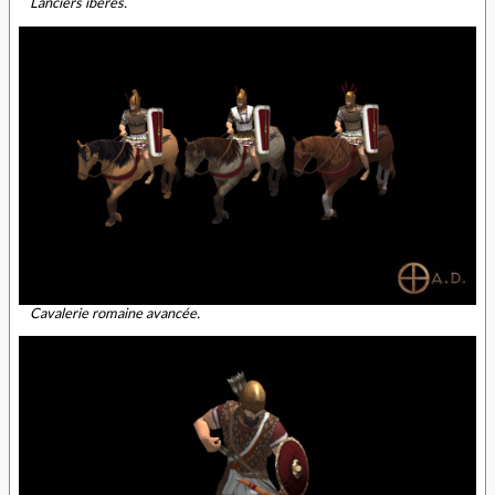
Lanciers ibères.
Cavalerie romaine avancée.