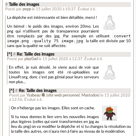
#
Taille des images
Posté par
pepp
le 15 juillet 2020 à 10:37
.
Évalué à
6
.
La dépêche est intéressante et bien détaillée, merci !
Un bémol : le poids des images, environ 20mo. Les
png qui n'utilisent pas de transparence pourraient
convert
être remplacés par des jpg. Par exemple en utilisant
image.png -quality 75 image.jpg
la taille est divisée par 10
sans que la qualité ne soit affectée.
[^]
#
Re: Taille des images
Posté par
play0ad
le 15 juillet 2020 à 12:37
.
Évalué à
4
.
En effet, je suis désolé. Je viens aussi de voir que
toutes les images ont été ré-uploadées sur
LinuxFr.org, donc c'est pas génial pour leurs serveurs
non plus…
[^]
#
Re: Taille des images
Posté par
Ysabeau 🧶
(
site web personnel
,
Mastodon
)
le 15 juillet 2020
à 12:56
.
Évalué à
6
.
On n'héberge pas les images. Elles sont en cache.
Si tu nous donnes le lien vers les nouvelles images
plus légères (celles qui sont transformées en jpg au
lieu du png) on va modifier la dépêche et si tu changes la résolution ou
la taille des autres, on n'aura rien à faire au niveau de la modération.