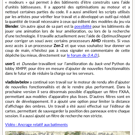
« modeurs » qui permet à des bâtiments d’être construits sans l’aide
d’unités bâtisseuses. Il a apporté des optimisations au moteur et a
nettoyé certaines parties du code. Il a aussi amélioré les scripts utilisés
par les artistes pour vérifier leur travail et a développé un outil qui réduit
la quantité de travail nécessaire à ceux qui éditent des modèles du jeu via
Blender
. Un autre ajout de sa part est la
possibilité
pour les bâtiments de
jouer une animation lors de leur amélioration, ou lors de la recherche
d’une technologie. Il travaille actuellement avec l’aide de
OptimusShepard
pour corriger un souci avec certains processeurs
AMD
récents. Si vous
avez accès à un processeur
Zen 2
et que vous souhaitez leur donner un
coup de main, n’hésitez pas à vous signaler en commentaire de cette
dépêche (ou mieux, directement sur
le forum de
0 A.D.
).
user1
et
Dunedan
travaillent sur l’amélioration du
back‑end
Python du
lobby XMPP, pour être en mesure d’ajouter de nouvelles fonctionnalités
dans le futur et de réduire la charge sur les serveurs.
vladislavbelov
a continué son travail sur le moteur de rendu afin d’ajouter
de nouvelles fonctionnalités et de le rendre plus performant. Dans la
prochaine version il sera désormais possible d’appliquer un filtre FXAA,
permettant aux modèles d’apparaître plus lisses. D’autres filtres sont en
cours de développement. Il a ajouté une option pour limiter la distance
d’affichage des ombres. Un travail a été aussi effectué sur l’éditeur de
cartes, permettant de sauvegarder la position des panneaux entre chaque
session. Il a aussi ajouté un filtre de recherche non stricte.
Vidéo : Ancrage relatif aux batiments