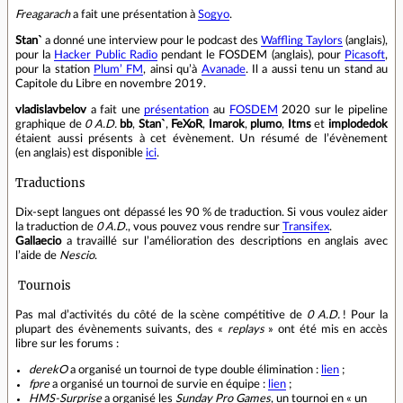
Freagarach
a fait une présentation à
Sogyo
.
Stan`
a donné une interview pour le podcast des
Waffling Taylors
(anglais),
pour la
Hacker Public Radio
pendant le FOSDEM (anglais), pour
Picasoft
,
pour la station
Plum’ FM
, ainsi qu’à
Avanade
. Il a aussi tenu un stand au
Capitole du Libre en novembre 2019.
vladislavbelov
a fait une
présentation
au
FOSDEM
2020 sur le pipeline
graphique de
0 A.D.
bb
,
Stan`
,
FeXoR
,
Imarok
,
plumo
,
Itms
et
implodedok
étaient aussi présents à cet évènement. Un résumé de l’évènement
(en anglais) est disponible
ici
.
Traductions
Dix‑sept langues ont dépassé les 90 % de traduction. Si vous voulez aider
la traduction de
0 A.D.
, vous pouvez vous rendre sur
Transifex
.
Gallaecio
a travaillé sur l’amélioration des descriptions en anglais avec
l’aide de
Nescio
.
Tournois
Pas mal d’activités du côté de la scène compétitive de
0 A.D.
! Pour la
plupart des évènements suivants, des «
replays
» ont été mis en accès
libre sur les forums :
derekO
a organisé un tournoi de type double élimination :
lien
;
fpre
a organisé un tournoi de survie en équipe :
lien
;
HMS-Surprise
a organisé les
Sunday Pro Games
, un tournoi en « un