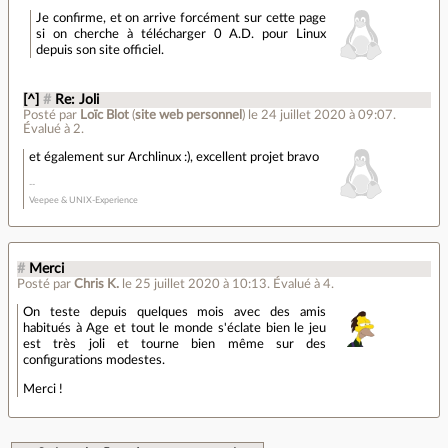
Je confirme, et on arrive forcément sur cette page
si on cherche à télécharger 0 A.D. pour Linux
depuis son site officiel.
[^]
#
Re: Joli
Posté par
Loïc Blot
(
site web personnel
)
le 24 juillet 2020 à 09:07
.
Évalué à
2
.
et également sur Archlinux :), excellent projet bravo
Veepee & UNIX-Experience
#
Merci
Posté par
Chris K.
le 25 juillet 2020 à 10:13
.
Évalué à
4
.
On teste depuis quelques mois avec des amis
habitués à Age et tout le monde s'éclate bien le jeu
est très joli et tourne bien même sur des
configurations modestes.
Merci !