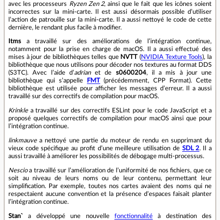
avec les processeurs
Ryzen Zen 2
, ainsi que le fait que les icônes soient
incorrectes sur la mini‑carte. Il est aussi désormais possible d’utiliser
l’action de patrouille sur la mini‑carte. Il a aussi nettoyé le code de cette
dernière, le rendant plus facile à modifier.
Itms
a travaillé sur des améliorations de l’intégration continue,
notamment pour la prise en charge de macOS. Il a aussi effectué des
mises à jour de bibliothèques telles que
NVTT
(
NVIDIA Texture Tools
), la
bibliothèque que nous utilisons pour décoder nos textures au format DDS
(S3TC). Avec l’aide d’
adrian
et de
s0600204
, il a mis à jour une
bibliothèque qui s’appelle
FMT
(précédemment, CPP Format). Cette
bibliothèque est utilisée pour afficher les messages d’erreur. Il a aussi
travaillé sur des correctifs de compilation pour macOS.
Krinkle
a travaillé sur des correctifs ESLint pour le code JavaScript et a
proposé quelques correctifs de compilation pour macOS ainsi que pour
l’intégration continue.
linkmauve
a nettoyé une partie du moteur de rendu en supprimant du
vieux code spécifique au profit d’une meilleure utilisation de
SDL 2
. Il a
aussi travaillé à améliorer les possibilités de débogage multi‑processus.
Nescio
a travaillé sur l’amélioration de l’uniformité de nos fichiers, que ce
soit au niveau de leurs noms ou de leur contenu, permettant leur
simplification. Par exemple, toutes nos cartes avaient des noms qui ne
respectaient aucune convention et la présence d’espaces faisait planter
l’intégration continue.
Stan`
a développé une nouvelle
fonctionnalité
à destination des