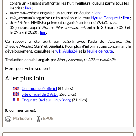
contre un » faisant s’affronter les huit meilleurs joueurs parmi tous les
inscrits :
lien
;
marcusAurelius
a organisé un tournoi en équipe :
lien
;
rain_ironwolf
a organisé un tournoi pour le
mod
Hyrule Conquest
:
lien
;
Stockfish
et
HMS-Surprise
ont organisé un tournoi
0 A.D.
avec
32 joueurs, appelé
Primus Pilus Tournament
, entre le 30 mars 2020 et
le 29 avril 2020 :
lien
.
Ce rapport a été écrit par
asterix
avec l’aide de
Thorfinn the
Shallow Minded
,
Stan`
et
Sundiata
. Pour plus d’informations concernant le
développement, consultez le
wiki:Alpha24
et la
feuille de route
.
Traduction depuis l’anglais par
Stan`
,
Alcyone
,
vv222
et
windu.2b
.
Merci pour votre soutien !
Aller plus loin
Communiqué officiel
(81 clics)
Site officiel de 0 A.D.
(268 clics)
Étiquette 0ad sur LinuxFr.org
(71 clics)
(
8 commentaires
).
Markdown
EPUB