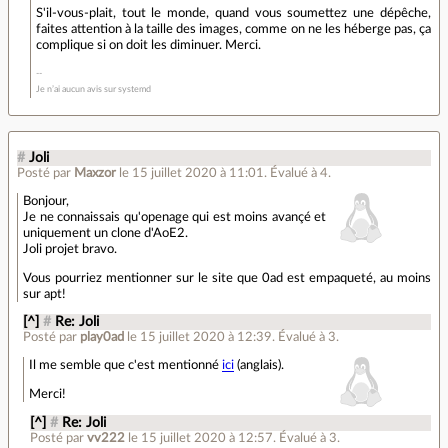
S'il-vous-plait, tout le monde, quand vous soumettez une dépêche,
faites attention à la taille des images, comme on ne les héberge pas, ça
complique si on doit les diminuer. Merci.
Je n’ai aucun avis sur systemd
#
Joli
Posté par
Maxzor
le 15 juillet 2020 à 11:01
.
Évalué à
4
.
Bonjour,
Je ne connaissais qu'openage qui est moins avançé et
uniquement un clone d'AoE2.
Joli projet bravo.
Vous pourriez mentionner sur le site que 0ad est empaqueté, au moins
sur apt!
[^]
#
Re: Joli
Posté par
play0ad
le 15 juillet 2020 à 12:39
.
Évalué à
3
.
Il me semble que c'est mentionné
ici
(anglais).
Merci!
[^]
#
Re: Joli
Posté par
vv222
le 15 juillet 2020 à 12:57
.
Évalué à
3
.