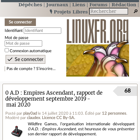
Dépêches
Journaux
Liens
Forums
Rédaction
🎙️ Projets Libres
Se connecter
Identifiant
Mot de passe
Connexion automatique
Pas de compte ? S’inscrire…
68
0 A.D : Empires Ascendant, rapport de
développement septembre 2019 -
mai 2020
Posté par
play0ad
le 14 juillet 2020 à 11:03
.
Édité par
12 personnes
.
Modéré par
claudex
.
Licence CC By‑SA.
Wildfire Games, l’organisation internationale développant
0 A.D. : Empires Ascendant
, est heureuse de vous présenter
son dernier rapport de développement.