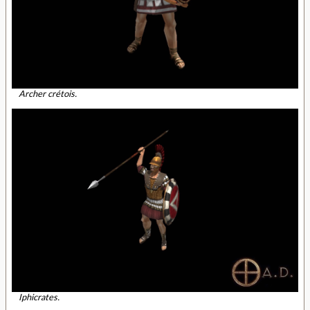
Archer crétois.
Iphicrates.