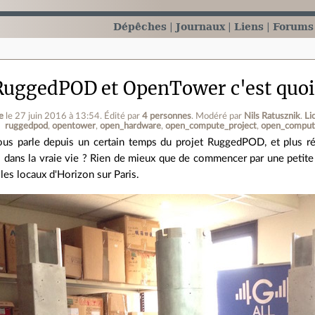
Dépêches
Journaux
Liens
Forums
 RuggedPOD et OpenTower c'est quoi
e
le 27 juin 2016 à 13:54
.
Édité par
4 personnes
.
Modéré par
Nils Ratusznik
.
Li
ruggedpod
opentower
open_hardware
open_compute_project
open_compu
ous parle depuis un certain temps du projet RuggedPOD, et plus 
il dans la vraie vie ? Rien de mieux que de commencer par une pet
les locaux d'Horizon sur Paris.