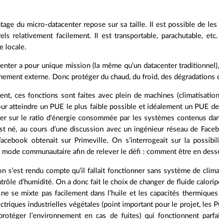
age du micro-datacenter repose sur sa taille. Il est possible de le
els relativement facilement. Il est transportable, parachutable, et
e locale.
enter a pour unique mission (la même qu'un datacenter traditionnel
ement externe. Donc protéger du chaud, du froid, des dégradations di
ent, ces fonctions sont faites avec plein de machines (climatisatio
 atteindre un PUE le plus faible possible et idéalement un PUE de
ter sur le ratio d'énergie consommée par les systèmes contenus dans
est né, au cours d’une discussion avec un ingénieur réseau de Face
Facebook obtenait sur Primeville. On s’interrogeait sur la possib
ode communautaire afin de relever le défi : comment être en dess
on s’est rendu compte qu’il fallait fonctionner sans système de clima
rôle d’humidité. On a donc fait le choix de changer de fluide caloripor
té ne se mixte pas facilement dans l’huile et les capacités thermique
ectriques industrielles végétales (point important pour le projet, les 
t protéger l’environnement en cas de fuites) qui fonctionnent pa