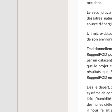
occident.
Le second avant
désastres natur
source d'énergi
Un micro-datac
de son environn
Traditionnellem
RuggedPOD pour
par un datacen
que le projet 
résultats que 
RuggedPOD en m
Dès le départ, 
système de cont
l’air. L’humidi
des huiles diél
il nous fallai