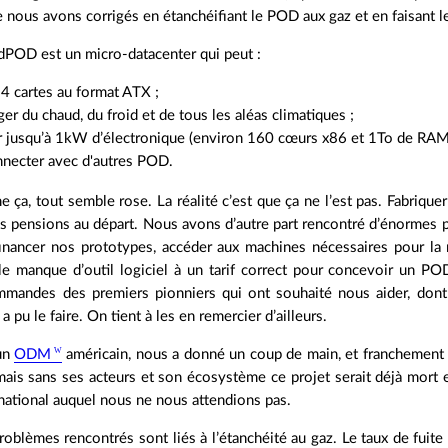
 nous avons corrigés en étanchéifiant le POD aux gaz et en faisant le 
dPOD est un micro-datacenter qui peut :
r 4 cartes au format ATX ;
ger du chaud, du froid et de tous les aléas climatiques ;
 jusqu’à 1kW d’électronique (environ 160 cœurs x86 et 1To de RAM) 
nnecter avec d'autres POD.
ça, tout semble rose. La réalité c’est que ça ne l’est pas. Fabriqu
s pensions au départ. Nous avons d’autre part rencontré d’énormes 
nancer nos prototypes, accéder aux machines nécessaires pour la ré
le manque d’outil logiciel à un tarif correct pour concevoir un PO
mmandes des premiers pionniers qui ont souhaité nous aider, dont u
a pu le faire. On tient à les en remercier d’ailleurs.
 un
ODM
américain, nous a donné un coup de main, et franchement 
 mais sans ses acteurs et son écosystème ce projet serait déjà mort e
national auquel nous ne nous attendions pas.
roblèmes rencontrés sont liés à l’étanchéité au gaz. Le taux de fuite