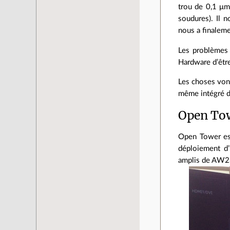
trou de 0,1 μm
soudures). Il 
nous a finaleme
Les problèmes 
Hardware d’être
Les choses vont
même intégré da
Open To
Open Tower est
déploiement d’I
amplis de AW2