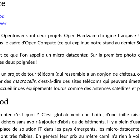
re
od
wer
penTower sont deux projets Open Hardware d'origine française ! 
s le cadre d'Open Compute (ce qui explique notre stand au dernier 
ce que l'on appelle un micro-datacenter. Sur la première photo c'
 les deux poignées !
n projet de tour télécom (qui ressemble a un donjon de château, on 
éer des
macrocells
, c'est-à-dire des sites télécoms qui peuvent émet
 accueillir des équipements lourds comme des antennes satellites et 
od
enter c'est quoi ? C'est globalement une boite, d'une taille rai
dehors sans avoir à ajouter d'abris ou de bâtiments. Il y a plein d'u
 place de solution IT dans les pays émergents, les micro-datacente
sont très faibles. En général leur prix au mètre carré n’a rien à v