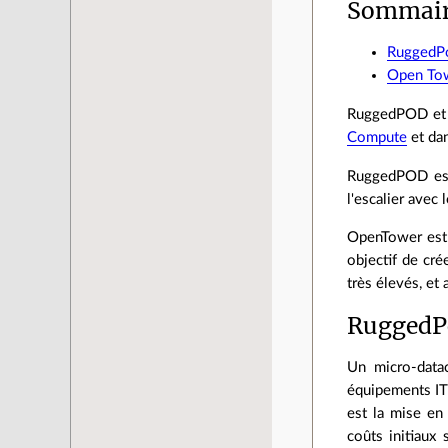
Sommai
RuggedP
Open To
RuggedPOD et O
Compute
et dan
RuggedPOD est 
l'escalier avec
OpenTower est u
objectif de cr
très élevés, et
RuggedP
Un micro-datac
équipements IT 
est la mise en
coûts initiaux 