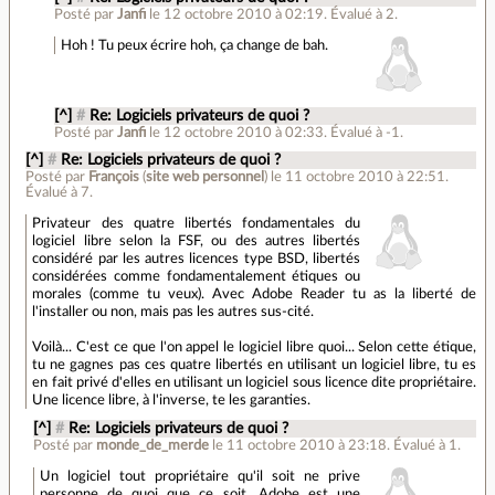
Posté par
Janfi
le 12 octobre 2010 à 02:19
.
Évalué à
2
.
Hoh ! Tu peux écrire hoh, ça change de bah.
[^]
#
Re: Logiciels privateurs de quoi ?
Posté par
Janfi
le 12 octobre 2010 à 02:33
.
Évalué à
-1
.
[^]
#
Re: Logiciels privateurs de quoi ?
Posté par
François
(
site web personnel
)
le 11 octobre 2010 à 22:51
.
Évalué à
7
.
Privateur des quatre libertés fondamentales du
logiciel libre selon la FSF, ou des autres libertés
considéré par les autres licences type BSD, libertés
considérées comme fondamentalement étiques ou
morales (comme tu veux). Avec Adobe Reader tu as la liberté de
l'installer ou non, mais pas les autres sus-cité.
Voilà... C'est ce que l'on appel le logiciel libre quoi... Selon cette étique,
tu ne gagnes pas ces quatre libertés en utilisant un logiciel libre, tu es
en fait privé d'elles en utilisant un logiciel sous licence dite propriétaire.
Une licence libre, à l'inverse, te les garanties.
[^]
#
Re: Logiciels privateurs de quoi ?
Posté par
monde_de_merde
le 11 octobre 2010 à 23:18
.
Évalué à
1
.
Un logiciel tout propriétaire qu'il soit ne prive
personne de quoi que ce soit, Adobe est une