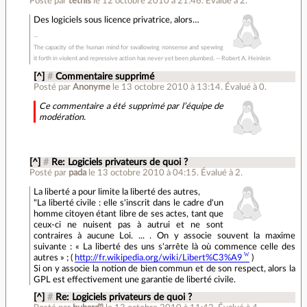
Posté par
téthis
le 12 octobre 2010 à 21:46
.
Évalué à
2
.
Des logiciels sous licence privatrice, alors…
The capacity of the human mind for swallowing nonsense and spewing
it forth in violent and repressive action has never yet been plumbed. -- Robert A. Heinlein
[^]
#
Commentaire supprimé
Posté par
Anonyme
le 13 octobre 2010 à 13:14
.
Évalué à
0
.
Ce commentaire a été supprimé par l’équipe de
modération.
[^]
#
Re: Logiciels privateurs de quoi ?
Posté par
pada
le 13 octobre 2010 à 04:15
.
Évalué à
2
.
La liberté a pour limite la liberté des autres,
"La liberté civile : elle s'inscrit dans le cadre d'un
homme citoyen étant libre de ses actes, tant que
ceux-ci ne nuisent pas à autrui et ne sont
contraires à aucune Loi. ... . On y associe souvent la maxime
suivante : « La liberté des uns s'arrête là où commence celle des
autres » ; (
http://fr.wikipedia.org/wiki/Libert%C3%A9
)
Si on y associe la notion de bien commun et de son respect, alors la
GPL est effectivement une garantie de liberté civile.
[^]
#
Re: Logiciels privateurs de quoi ?