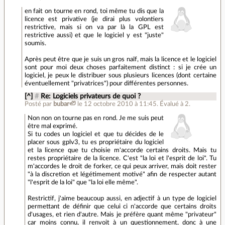
en fait on tourne en rond, toi même tu dis que la
licence est privative (je dirai plus volontiers
restrictive, mais si on va par là la GPL est
restrictive aussi) et que le logiciel y est "juste"
soumis.
Après peut être que je suis un gros naïf, mais la licence et le logiciel
sont pour moi deux choses parfaitement distinct : si je crée un
logiciel, je peux le distribuer sous plusieurs licences (dont certaine
éventuellement "privatrices") pour différentes personnes.
[^]
#
Re: Logiciels privateurs de quoi ?
Posté par
bubar🦥
le 12 octobre 2010 à 11:45
.
Évalué à
2
.
Non non on tourne pas en rond. Je me suis peut
être mal exprimé.
Si tu codes un logiciel et que tu décides de le
placer sous gplv3, tu es propriétaire du logiciel
et la licence que tu choisie m'accorde certains droits. Mais tu
restes propriétaire de la licence. C'est "la loi et l'esprit de loi". Tu
m'accordes le droit de forker, ce qui peux arriver, mais doit rester
"à la discretion et légétimement motivé" afin de respecter autant
"l'esprit de la loi" que "la loi elle même".
Restrictif, j'aime beaucoup aussi, en adjectif à un type de logiciel
permettant de définir que celui ci n'accorde que certains droits
d'usages, et rien d'autre. Mais je préfère quant même "privateur"
car moins connu, il renvoit à un questionnement, donc à une