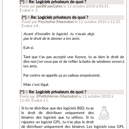
[^]
#
Re: Logiciels privateurs de quoi ?
Posté par
pasBill pasGates
le 12 octobre 2010 à 03:31
.
Évalué à
-2
.
[^]
#
Re: Logiciels privateurs de quoi ?
Posté par
Psychofox
(
Mastodon
)
le 12 octobre 2010 à 12:32
.
Évalué à
8
.
Avant d'installer le logiciel, tu n'avais deja
pas le droit de le donner a tes amis.
Euh si.
Tant que t'as pas accepté une licence, tu as bien le droit de
dire non j'en veux pas et de refiler la boite de windows seven à
tes amis.
Par contre on appelle ça un cadeau empoisonné.
Mais c'est légal.
[^]
#
Re: Logiciels privateurs de quoi ?
Posté par
2PetitsVerres
(
Mastodon
)
le 12 octobre 2010 à
11:40
.
Évalué à
1
.
Si tu ne distribue que des logiciels BSD, tu as
le droit de distribuer uniquement des
binaires des logiciels que tu utilises. Si tu
rajoutes un logiciel GPL, tu n'as plus le droit
de distribuer uniquement des binaires. Les logiciels sous GPL