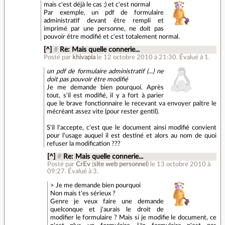
mais c'est déjà le cas ;) et c'est normal
Par exemple, un pdf de formulaire
administratif devant être rempli et
imprimé par une personne, ne doit pas
pouvoir être modifié et c'est totalement normal.
[^]
#
Re: Mais quelle connerie...
Posté par
khivapia
le 12 octobre 2010 à 21:30
.
Évalué à
1
.
un pdf de formulaire administratif (...) ne
doit pas pouvoir être modifié
Je me demande bien pourquoi. Après
tout, s'il est modifié, il y a fort à parier
que le brave fonctionnaire le recevant va envoyer paître le
mécréant assez vite (pour rester gentil).
S'il l'accepte, c'est que le document ainsi modifié convient
pour l'usage auquel il est destiné et alors au nom de quoi
refuser la modification ???
[^]
#
Re: Mais quelle connerie...
Posté par
CrEv
(
site web personnel
)
le 13 octobre 2010 à
09:27
.
Évalué à
3
.
> Je me demande bien pourquoi
Non mais t'es sérieux ?
Genre je veux faire une demande
quelconque et j'aurais le droit de
modifier le formulaire ? Mais si je modifie le document, ce