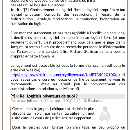
supérieure du Québec, utilise ce mot alors qu'il n'a
pas été utilisé lors des audiences:
Je cite "[7] Contrairement au logiciel libre, le logiciel propriétaire (ou
logiciel privateur) comporte des restrictions à l'égard de la
redistribution, l'étude,la modification, la traduction, l'adaptation ou
l'utilisation du logiciel."
Si ce mot est surprenant, et pas très agréable à l'oreille j'en conviens,
il décrit très bien ce logiciel en opposition au logiciel libre (et non
seulement ouvert), c'est probablement pour cela que le juge Denis
Jacques l'a retenu à la suite de sa recherche personnelle d'information
qui l'a certainement conduit à lire Richard Stallman et lui a permis
d'apprécier cette trouvaille.
Le jugement est accessible ici (sous la forme d'un scan en pdf qui a le
érite d'être lisible)
http://blogs.savoirfairelinux.net/cyrilleberaud/KMBT35020100(...)
, si
vous n'avez pas encore eu l'occasion de lire ce jugement, je vous le
recommande il étale au grand jour le comportement des
administrations en relation avec Microsoft.
[^]
#
Re: Logiciels privateurs de quoi ?
Posté par
jeffcom
le 12 octobre 2010 à 14:43
.
Évalué à
4
.
Certes, mais le jargon juridique est de loin le plus
abscons qu'il soit : pas certain qu'utiliser un mot
usité dans les cours de justice soit très opportun.
Dans le cercles des libristes, on s'en tape un peu proprio ou