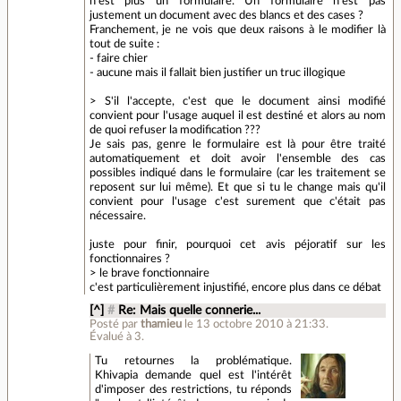
n'est plus un formulaire. Un formulaire n'est pas
justement un document avec des blancs et des cases ?
Franchement, je ne vois que deux raisons à le modifier là
tout de suite :
- faire chier
- aucune mais il fallait bien justifier un truc illogique
> S'il l'accepte, c'est que le document ainsi modifié
convient pour l'usage auquel il est destiné et alors au nom
de quoi refuser la modification ???
Je sais pas, genre le formulaire est là pour être traité
automatiquement et doit avoir l'ensemble des cas
possibles indiqué dans le formulaire (car les traitement se
reposent sur lui même). Et que si tu le change mais qu'il
convient pour l'usage c'est surement que c'était pas
nécessaire.
juste pour finir, pourquoi cet avis péjoratif sur les
fonctionnaires ?
> le brave fonctionnaire
c'est particulièrement injustifié, encore plus dans ce débat
[^]
#
Re: Mais quelle connerie...
Posté par
thamieu
le 13 octobre 2010 à 21:33
.
Évalué à
3
.
Tu retournes la problématique.
Khivapia demande quel est l'intérêt
d'imposer des restrictions, tu réponds