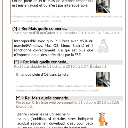
On ne parle de PDF mais de Acrobat reader qui
est mis en avant et qui n'est pas interropérable.
« Rappelez-vous toujours que si la Gestapo avait les moyens de vous faire parler, les politiciens ont,
eux, les moyens de vous faire taire. » Coluche
[^]
#
Re: Mais quelle connerie...
Posté par
pasBill pasGates
le 11 octobre 2010 à 23:34
.
Évalué à
3
.
Interoperable avec quoi ? Il l'est avec 99% du
marche(Windows, Mac OS, Linux, Solaris) et il
fonctionne correctement. Ce qui est plus que
n'importe lequel des softs cites par la FSF.
[^]
#
Re: Mais quelle connerie...
Posté par
claudex
le 11 octobre 2010 à 23:37
.
Évalué à
1
.
Il manque plein d'OS dans ta liste.
« Rappelez-vous toujours que si la Gestapo avait les moyens de vous
faire parler, les politiciens ont, eux, les moyens de vous faire taire. » Coluche
[^]
#
Re: Mais quelle connerie...
Posté par
CrEv
(
site web personnel
)
le 11 octobre 2010 à 23:58
.
Évalué à
5
.
genre ? (dans les os utilisés hein)
ha oui, j'oubliais, si certains sites indiquent
acrobat reader en download, c'est pour ceux