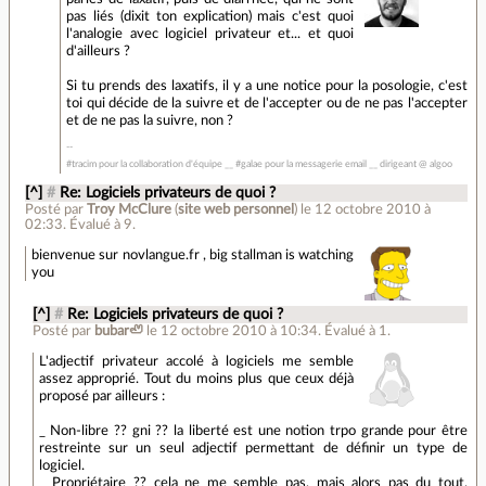
pas liés (dixit ton explication) mais c'est quoi
l'analogie avec logiciel privateur et... et quoi
d'ailleurs ?
Si tu prends des laxatifs, il y a une notice pour la posologie, c'est
toi qui décide de la suivre et de l'accepter ou de ne pas l'accepter
et de ne pas la suivre, non ?
#tracim pour la collaboration d'équipe __ #galae pour la messagerie email __ dirigeant @ algoo
[^]
#
Re: Logiciels privateurs de quoi ?
Posté par
Troy McClure
(
site web personnel
)
le 12 octobre 2010 à
02:33
.
Évalué à
9
.
bienvenue sur novlangue.fr , big stallman is watching
you
[^]
#
Re: Logiciels privateurs de quoi ?
Posté par
bubar🦥
le 12 octobre 2010 à 10:34
.
Évalué à
1
.
L'adjectif privateur accolé à logiciels me semble
assez approprié. Tout du moins plus que ceux déjà
proposé par ailleurs :
_ Non-libre ?? gni ?? la liberté est une notion trpo grande pour être
restreinte sur un seul adjectif permettant de définir un type de
logiciel.
_ Propriétaire ?? cela ne me semble pas, mais alors pas du tout,