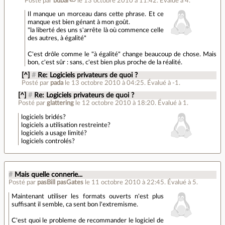
Posté par
bubar🦥
le 13 octobre 2010 à 11:42
.
Évalué à
4
.
Il manque un morceau dans cette phrase. Et ce
manque est bien génant à mon goût.
"la liberté des uns s'arrête là où commence celle
des autres, à égalité"
C'est drôle comme le "à égalité" change beaucoup de chose. Mais
bon, c'est sûr : sans, c'est bien plus proche de la réalité.
[^]
#
Re: Logiciels privateurs de quoi ?
Posté par
pada
le 13 octobre 2010 à 04:25
.
Évalué à
-1
.
[^]
#
Re: Logiciels privateurs de quoi ?
Posté par
glattering
le 12 octobre 2010 à 18:20
.
Évalué à
1
.
logiciels bridés?
logiciels a utilisation restreinte?
logiciels a usage limité?
logiciels controlés?
#
Mais quelle connerie...
Posté par
pasBill pasGates
le 11 octobre 2010 à 22:45
.
Évalué à
5
.
Maintenant utiliser les formats ouverts n'est plus
suffisant il semble, ca sent bon l'extremisme.
C'est quoi le probleme de recommander le logiciel de