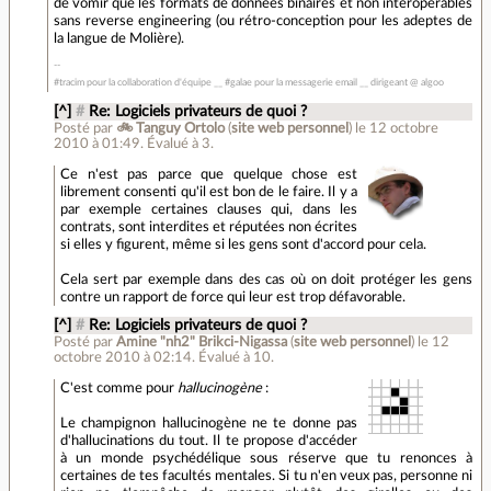
de vomir que les formats de données binaires et non interopérables
sans reverse engineering (ou rétro-conception pour les adeptes de
la langue de Molière).
#tracim pour la collaboration d'équipe __ #galae pour la messagerie email __ dirigeant @ algoo
[^]
#
Re: Logiciels privateurs de quoi ?
Posté par
🚲 Tanguy Ortolo
(
site web personnel
)
le 12 octobre
2010 à 01:49
.
Évalué à
3
.
Ce n'est pas parce que quelque chose est
librement consenti qu'il est bon de le faire. Il y a
par exemple certaines clauses qui, dans les
contrats, sont interdites et réputées non écrites
si elles y figurent, même si les gens sont d'accord pour cela.
Cela sert par exemple dans des cas où on doit protéger les gens
contre un rapport de force qui leur est trop défavorable.
[^]
#
Re: Logiciels privateurs de quoi ?
Posté par
Amine "nh2" Brikci-Nigassa
(
site web personnel
)
le 12
octobre 2010 à 02:14
.
Évalué à
10
.
C'est comme pour
hallucinogène
:
Le champignon hallucinogène ne te donne pas
d'hallucinations du tout. Il te propose d'accéder
à un monde psychédélique sous réserve que tu renonces à
certaines de tes facultés mentales. Si tu n'en veux pas, personne ni