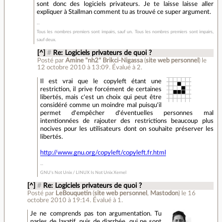
sont donc des logiciels privateurs. Je te laisse laisse aller
expliquer à Stallman comment tu as trouvé ce super argument.
Tous les nombres premiers sont impairs, sauf un. Tous les nombres premiers sont impairs,
sauf deux.
[^]
#
Re: Logiciels privateurs de quoi ?
Posté par
Amine "nh2" Brikci-Nigassa
(
site web personnel
)
le
12 octobre 2010 à 13:09
.
Évalué à
2
.
Il est vrai que le copyleft étant une
restriction, il prive forcément de certaines
libertés, mais c'est un choix qui peut être
considéré comme un moindre mal puisqu'il
permet d'empêcher d'éventuelles personnes mal
intentionnées de rajouter des restrictions beaucoup plus
nocives pour les utilisateurs dont on souhaite préserver les
libertés.
http://www.gnu.org/copyleft/copyleft.fr.html
GNU's Not Unix / LINUX Is Not Unix Xernel
[^]
#
Re: Logiciels privateurs de quoi ?
Posté par
LeBouquetin
(
site web personnel
,
Mastodon
)
le 16
octobre 2010 à 19:14
.
Évalué à
1
.
Je ne comprends pas ton argumentation. Tu
parles de laxatif, puis de diarrhée, qui ne sont