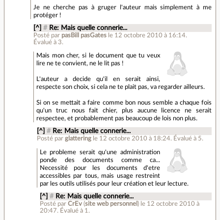
Je ne cherche pas à gruger l'auteur mais simplement à me
protéger !
[^]
#
Re: Mais quelle connerie...
Posté par
pasBill pasGates
le 12 octobre 2010 à 16:14
.
Évalué à
3
.
Mais mon cher, si le document que tu veux
lire ne te convient, ne le lit pas !
L'auteur a decide qu'il en serait ainsi,
respecte son choix, si cela ne te plait pas, va regarder ailleurs.
Si on se mettait a faire comme bon nous semble a chaque fois
qu'un truc nous fait chier, plus aucune licence ne serait
respectee, et probablement pas beaucoup de lois non plus.
[^]
#
Re: Mais quelle connerie...
Posté par
glattering
le 12 octobre 2010 à 18:24
.
Évalué à
5
.
Le probleme serait qu'une administration
ponde des documents comme ca...
Necessité pour les documents d'etre
accessibles par tous, mais usage restreint
par les outils utilisés pour leur création et leur lecture.
[^]
#
Re: Mais quelle connerie...
Posté par
CrEv
(
site web personnel
)
le 12 octobre 2010 à
20:47
.
Évalué à
1
.