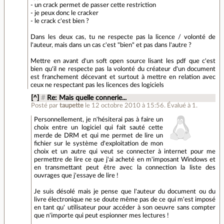
- un crack permet de passer cette restriction
- je peux donc le cracker
- le crack c'est bien ?
Dans les deux cas, tu ne respecte pas la licence / volonté de
l'auteur, mais dans un cas c'est "bien" et pas dans l'autre ?
Mettre en avant d'un soft open source lisant les pdf que c'est
bien qu'il ne respecte pas la volonté du créateur d'un document
est franchement décevant et surtout à mettre en relation avec
ceux ne respectant pas les licences des logiciels
[^]
#
Re: Mais quelle connerie...
Posté par
taupette
le 12 octobre 2010 à 15:56
.
Évalué à
1
.
Personnellement, je n'hésiterai pas à faire un
choix entre un logiciel qui fait sauté cette
merde de DRM et qui me permet de lire un
fichier sur le système d'exploitation de mon
choix et un autre qui veut se connecter à internet pour me
permettre de lire ce que j'ai acheté en m'imposant Windows et
en transmettant peut être avec la connection la liste des
ouvrages que j'essaye de lire !
Je suis désolé mais je pense que l'auteur du document ou du
livre électronique ne se doute même pas de ce qui m'est imposé
en tant qu' utilisateur pour accéder à son oeuvre sans compter
que n'importe qui peut espionner mes lectures !