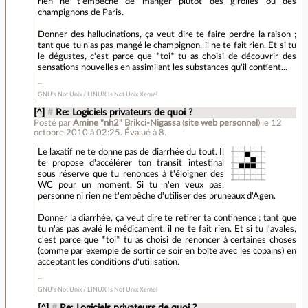
rien ne t'empêche de manger plutôt des girolles ou des
champignons de Paris.
Donner des hallucinations, ça veut dire te faire perdre la raison ;
tant que tu n'as pas mangé le champignon, il ne te fait rien. Et si tu
le dégustes, c'est parce que *toi* tu as choisi de découvrir des
sensations nouvelles en assimilant les substances qu'il contient...
GNU's Not Unix / LINUX Is Not Unix Xernel
[^]
#
Re: Logiciels privateurs de quoi ?
Posté par
Amine "nh2" Brikci-Nigassa
(
site web personnel
)
le 12
octobre 2010 à 02:25
.
Évalué à
8
.
Le laxatif ne te donne pas de diarrhée du tout. Il
te propose d'accélérer ton transit intestinal
sous réserve que tu renonces à t'éloigner des
WC pour un moment. Si tu n'en veux pas,
personne ni rien ne t'empêche d'utiliser des pruneaux d'Agen.
Donner la diarrhée, ça veut dire te retirer ta continence ; tant que
tu n'as pas avalé le médicament, il ne te fait rien. Et si tu l'avales,
c'est parce que *toi* tu as choisi de renoncer à certaines choses
(comme par exemple de sortir ce soir en boîte avec les copains) en
acceptant les conditions d'utilisation.
GNU's Not Unix / LINUX Is Not Unix Xernel
[^]
#
Re: Logiciels privateurs de quoi ?