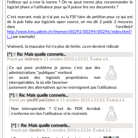
l'editeur qui a cree la norme ? On ne peut meme plus recommander le
logiciel phare a l'utilisateur pour qu'il puisse lire ses documents ?
C'est marrant, mais je n'ai pas vu la FSF faire de petition pour ce qui est
de la pub faite aux logiciels open source, on me dit 2 poids 2 mesures
dans l'oreille(cf
http://www.kmu.admin.ch/themen/00292/00294/00296/index.html?
(...)
par exemple)
Vraiment, la mauvaise foi n'a plus de limite, ca en devient ridicule
[^]
#
Re: Mais quelle connerie...
Posté par
tesiruna
le 11 octobre 2010 à 23:01
.
Évalué à
6
.
Ce qui pose problème je pense, c'est que des
administrations *publiques* mettent
en avant des logiciels propriétaires non
interopérables, là où elle favoriser
justement des alternatives qui ne restreignent pas l'utilisateur.
[^]
#
Re: Mais quelle connerie...
Posté par
pasBill pasGates
le 11 octobre 2010 à 23:23
.
Évalué à
6
.
Non interoperable ? C'est du PDF, Acrobat
n'enferme en rien l'utilisateur ni le restreint.
[^]
#
Re: Mais quelle connerie...
Posté par
claudex
le 11 octobre 2010 à 23:26
.
Évalué à
2
.