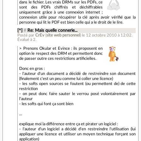
dans le fichier. Les vrais DRMs sur les PDFs, ce
sont des PDFs chiffrés et déchiffrables
uniquement grâce à une connexion internet ;
connexion utile pour récupérer la clé après avoir vérifié que la
personne qui lit le PDF est bien celle qui a le droit de le lire.
[^]
#
Re: Mais quelle connerie...
Posté par
CrEv
(
site web personnel
)
le 12 octobre 2010 à 12:02
.
Évalué à
2
.
> Prenons Okular et Evince : ils proposent en
option le respect des DRM et permettent donc
de passer outre ces restrictions artificielles.
Donc en gros :
- l'auteur d'un document a décidé de restreindre son document
(finalement c'est un peu comme lui coller une licence)
- les softs open sources se foutent (ou permettent de) de cette
restriction
- on peut donc faire sauter le verrou posé volontairement par
l'auteur
- les softs qui font ça sont bien
...
explique moi la différence entre ça et pirater un logiciel :
- l'auteur d'un logiciel a décidé d'en restreindre l'utilisation (lui
appliquer une licence et utiliser un moyen technique forçant son
application)