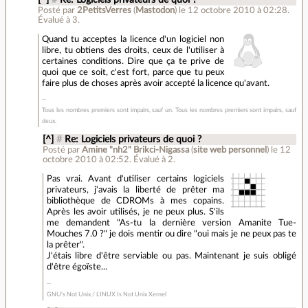
Posté par
2PetitsVerres
(
Mastodon
)
le 12 octobre 2010 à 02:28
.
Évalué à
3
.
Quand tu acceptes la licence d'un logiciel non
libre, tu obtiens des droits, ceux de l'utiliser à
certaines conditions. Dire que ça te prive de
quoi que ce soit, c'est fort, parce que tu peux
faire plus de choses après avoir accepté la licence qu'avant.
Tous les nombres premiers sont impairs, sauf un. Tous les nombres premiers sont impairs, sauf
deux.
[^]
#
Re: Logiciels privateurs de quoi ?
Posté par
Amine "nh2" Brikci-Nigassa
(
site web personnel
)
le 12
octobre 2010 à 02:52
.
Évalué à
2
.
Pas vrai. Avant d'utiliser certains logiciels
privateurs, j'avais la liberté de prêter ma
bibliothèque de CDROMs à mes copains.
Après les avoir utilisés, je ne peux plus. S'ils
me demandent "As-tu la dernière version Amanite Tue-
Mouches 7.0 ?" je dois mentir ou dire "oui mais je ne peux pas te
la prêter".
J'étais libre d'être serviable ou pas. Maintenant je suis obligé
d'être égoïste...
GNU's Not Unix / LINUX Is Not Unix Xernel