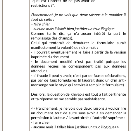
"quel est l'intérêt de ne pas avoir de
restrictions ?".
Franchement, je ne vois que deux raisons à le modifier là
tout de suite :
- faire chier
- aucune mais il fallait bien justifier un truc illogique
Comme tu le dis, ça n'a aucun intérêt (à part le
remplissage des champs).
Celui qui tenterait de dénaturer le formulaire aurait
manifestement la volonté de nuire mais :
- il pourrait éventuellement le faire à partir de la version
imprimée du document
- le document modifié n'est pas traité puisque les
données reçues ne correspondent pas aux données
attendues
- si fraude il peut y avoir, c'est par de fausse déclarations,
pas par de faux formulaires (il faudrait donc un drm anti-
mensonge sur le stylo qui servira à remplir le formulaire)
Dès lors, la question de khivapia est tout à fait pertinente
et ta réponse ne me semble pas satisfaisante.
<<Franchement, je ne vois que deux raisons à vouloir lire
un document tout de suite sans avoir à en demander la
permission à l'auteur / l'ayant-droit / l'autorité suprême :
- faire chier
- aucune mais il fallait bien justifier un truc illogique>>