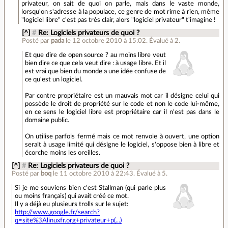
privateur, on sait de quoi on parle, mais dans le vaste monde,
lorsqu'on s'adresse à la populace, ce genre de mot rime à rien, même
"logiciel libre" c'est pas très clair, alors "logiciel privateur" t'imagine !
[^]
#
Re: Logiciels privateurs de quoi ?
Posté par
pada
le 12 octobre 2010 à 15:02
.
Évalué à
2
.
Et que dire de open source ? au moins libre veut
bien dire ce que cela veut dire : à usage libre. Et il
est vrai que bien du monde a une idée confuse de
ce qu'est un logiciel.
Par contre propriétaire est un mauvais mot car il désigne celui qui
possède le droit de propriété sur le code et non le code lui-même,
en ce sens le logiciel libre est propriétaire car il n'est pas dans le
domaine public.
On utilise parfois fermé mais ce mot renvoie à ouvert, une option
serait à usage limité qui désigne le logiciel, s'oppose bien à libre et
écorche moins les oreilles.
[^]
#
Re: Logiciels privateurs de quoi ?
Posté par
boq
le 11 octobre 2010 à 22:43
.
Évalué à
5
.
Si je me souviens bien c'est Stallman (qui parle plus
ou moins français) qui avait créé ce mot.
Il y a déjà eu plusieurs trolls sur le sujet:
http://www.google.fr/search?
q=site%3Alinuxfr.org+privateur+p(...)