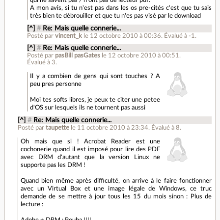
qui ne savent pas / n'ont pas de lecteur pdf.
A mon avis, si tu n'est pas dans les os pre-cités c'est que tu sais
très bien te débrouiller et que tu n'es pas visé par le download
[^]
#
Re: Mais quelle connerie...
Posté par
vincent_k
le 12 octobre 2010 à 00:36
.
Évalué à
-1
.
[^]
#
Re: Mais quelle connerie...
Posté par
pasBill pasGates
le 12 octobre 2010 à 00:51
.
Évalué à
3
.
Il y a combien de gens qui sont touches ? A
peu pres personne
Moi tes softs libres, je peux te citer une petee
d'OS sur lesquels ils ne tournent pas aussi
[^]
#
Re: Mais quelle connerie...
Posté par
taupette
le 11 octobre 2010 à 23:34
.
Évalué à
8
.
Oh mais que si ! Acrobat Reader est une
cochonerie quand il est imposé pour lire des PDF
avec DRM d'autant que la version Linux ne
supporte pas les DRM !
Quand bien même après difficulté, on arrive à le faire fonctionner
avec un Virtual Box et une image légale de Windows, ce truc
demande de se mettre à jour tous les 15 du mois sinon : Plus de
lecture :
Adobe + DRM : Pouha !!!!