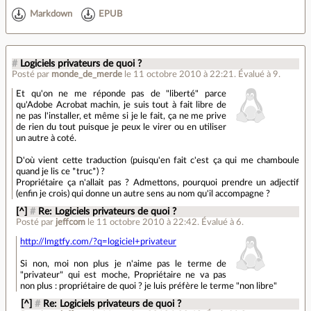
Markdown
EPUB
#
Logiciels privateurs de quoi ?
Posté par
monde_de_merde
le 11 octobre 2010 à 22:21
.
Évalué à
9
.
Et qu'on ne me réponde pas de "liberté" parce
qu'Adobe Acrobat machin, je suis tout à fait libre de
ne pas l'installer, et même si je le fait, ça ne me prive
de rien du tout puisque je peux le virer ou en utiliser
un autre à coté.
D'où vient cette traduction (puisqu'en fait c'est ça qui me chamboule
quand je lis ce *truc*) ?
Propriétaire ça n'allait pas ? Admettons, pourquoi prendre un adjectif
(enfin je crois) qui donne un autre sens au nom qu'il accompagne ?
[^]
#
Re: Logiciels privateurs de quoi ?
Posté par
jeffcom
le 11 octobre 2010 à 22:42
.
Évalué à
6
.
http://lmgtfy.com/?q=logiciel+privateur
Si non, moi non plus je n'aime pas le terme de
"privateur" qui est moche, Propriétaire ne va pas
non plus : propriétaire de quoi ? je luis préfère le terme "non libre"
[^]
#
Re: Logiciels privateurs de quoi ?