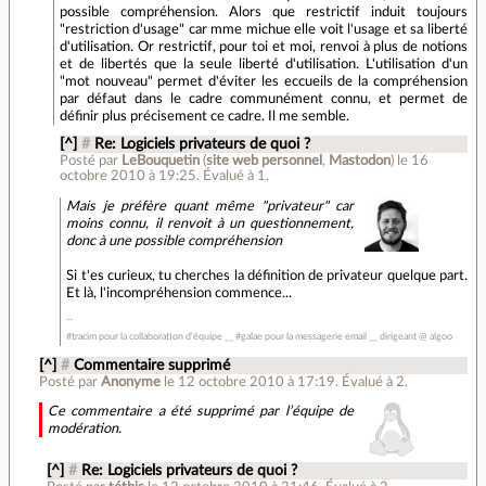
possible compréhension. Alors que restrictif induit toujours
"restriction d'usage" car mme michue elle voit l'usage et sa liberté
d'utilisation. Or restrictif, pour toi et moi, renvoi à plus de notions
et de libertés que la seule liberté d'utilisation. L'utilisation d'un
"mot nouveau" permet d'éviter les eccueils de la compréhension
par défaut dans le cadre communément connu, et permet de
définir plus précisement ce cadre. Il me semble.
[^]
#
Re: Logiciels privateurs de quoi ?
Posté par
LeBouquetin
(
site web personnel
,
Mastodon
)
le 16
octobre 2010 à 19:25
.
Évalué à
1
.
Mais je préfère quant même "privateur" car
moins connu, il renvoit à un questionnement,
donc à une possible compréhension
Si t'es curieux, tu cherches la définition de privateur quelque part.
Et là, l'incompréhension commence...
#tracim pour la collaboration d'équipe __ #galae pour la messagerie email __ dirigeant @ algoo
[^]
#
Commentaire supprimé
Posté par
Anonyme
le 12 octobre 2010 à 17:19
.
Évalué à
2
.
Ce commentaire a été supprimé par l’équipe de
modération.
[^]
#
Re: Logiciels privateurs de quoi ?