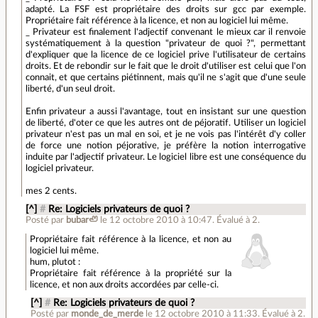
adapté. La FSF est propriétaire des droits sur gcc par exemple.
Propriétaire fait référence à la licence, et non au logiciel lui même.
_ Privateur est finalement l'adjectif convenant le mieux car il renvoie
systématiquement à la question "privateur de quoi ?", permettant
d'expliquer que la licence de ce logiciel prive l'utilisateur de certains
droits. Et de rebondir sur le fait que le droit d'utiliser est celui que l'on
connait, et que certains piétinnent, mais qu'il ne s'agit que d'une seule
liberté, d'un seul droit.
Enfin privateur a aussi l'avantage, tout en insistant sur une question
de liberté, d'oter ce que les autres ont de péjoratif. Utiliser un logiciel
privateur n'est pas un mal en soi, et je ne vois pas l'intérêt d'y coller
de force une notion péjorative, je préfère la notion interrogative
induite par l'adjectif privateur. Le logiciel libre est une conséquence du
logiciel privateur.
mes 2 cents.
[^]
#
Re: Logiciels privateurs de quoi ?
Posté par
bubar🦥
le 12 octobre 2010 à 10:47
.
Évalué à
2
.
Propriétaire fait référence à la licence, et non au
logiciel lui même.
hum, plutot :
Propriétaire fait référence à la propriété sur la
licence, et non aux droits accordées par celle-ci.
[^]
#
Re: Logiciels privateurs de quoi ?
Posté par
monde_de_merde
le 12 octobre 2010 à 11:33
.
Évalué à
2
.