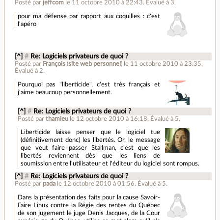
Posté par
jeffcom
le 11 octobre 2010 à 22:43
.
Évalué à
3
.
pour ma défense par rapport aux coquilles : c'est
l'apéro
[^]
#
Re: Logiciels privateurs de quoi ?
Posté par
François
(
site web personnel
)
le 11 octobre 2010 à 23:35
.
Évalué à
2
.
Pourquoi pas "liberticide", c'est très français et
j'aime beaucoup personnellement.
[^]
#
Re: Logiciels privateurs de quoi ?
Posté par
thamieu
le 12 octobre 2010 à 16:18
.
Évalué à
5
.
Liberticide laisse penser que le logiciel tue
(définitivement donc) les libertés. Or, le message
que veut faire passer Stallman, c'est que les
libertés reviennent dès que les liens de
soumission entre l'utilisateur et l'éditeur du logiciel sont rompus.
[^]
#
Re: Logiciels privateurs de quoi ?
Posté par
pada
le 12 octobre 2010 à 01:56
.
Évalué à
5
.
Dans la présentation des faits pour la cause Savoir-
Faire Linux contre la Régie des rentes du Québec
de son jugement le juge Denis Jacques, de la Cour