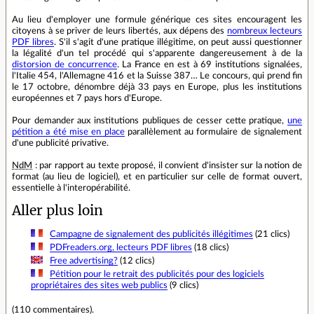
Au lieu d'employer une formule générique ces sites encouragent les
citoyens à se priver de leurs libertés, aux dépens des
nombreux lecteurs
PDF libres
. S'il s'agit d'une pratique illégitime, on peut aussi questionner
la légalité d'un tel procédé qui s'apparente dangereusement à de la
distorsion de concurrence
. La France en est à 69 institutions signalées,
l'Italie 454, l'Allemagne 416 et la Suisse 387… Le concours, qui prend fin
le 17 octobre, dénombre déjà 33 pays en Europe, plus les institutions
européennes et 7 pays hors d'Europe.
Pour demander aux institutions publiques de cesser cette pratique,
une
pétition a été mise en place
parallèlement au formulaire de signalement
d'une publicité privative.
NdM
: par rapport au texte proposé, il convient d'insister sur la notion de
format (au lieu de logiciel), et en particulier sur celle de format ouvert,
essentielle à l'interopérabilité.
Aller plus loin
Campagne de signalement des publicités illégitimes
(21 clics)
PDFreaders.org, lecteurs PDF libres
(18 clics)
Free advertising?
(12 clics)
Pétition pour le retrait des publicités pour des logiciels
propriétaires des sites web publics
(9 clics)
(
110 commentaires
).