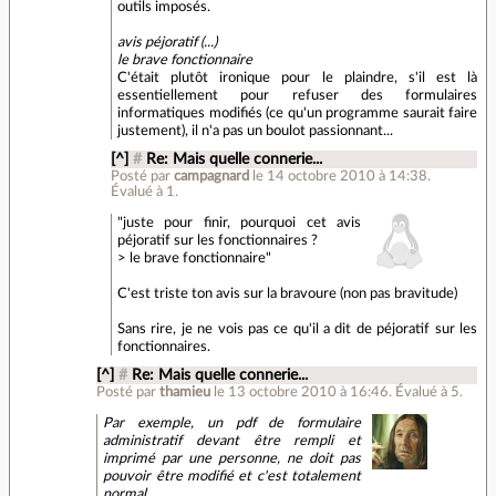
outils imposés.
avis péjoratif (...)
le brave fonctionnaire
C'était plutôt ironique pour le plaindre, s'il est là
essentiellement pour refuser des formulaires
informatiques modifiés (ce qu'un programme saurait faire
justement), il n'a pas un boulot passionnant...
[^]
#
Re: Mais quelle connerie...
Posté par
campagnard
le 14 octobre 2010 à 14:38
.
Évalué à
1
.
"juste pour finir, pourquoi cet avis
péjoratif sur les fonctionnaires ?
> le brave fonctionnaire"
C'est triste ton avis sur la bravoure (non pas bravitude)
Sans rire, je ne vois pas ce qu'il a dit de péjoratif sur les
fonctionnaires.
[^]
#
Re: Mais quelle connerie...
Posté par
thamieu
le 13 octobre 2010 à 16:46
.
Évalué à
5
.
Par exemple, un pdf de formulaire
administratif devant être rempli et
imprimé par une personne, ne doit pas
pouvoir être modifié et c'est totalement
normal.