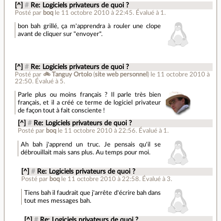
[^]
#
Re: Logiciels privateurs de quoi ?
Posté par
boq
le 11 octobre 2010 à 22:45
.
Évalué à
1
.
bon bah grillé, ça m'apprendra à rouler une clope
avant de cliquer sur "envoyer".
[^]
#
Re: Logiciels privateurs de quoi ?
Posté par
🚲 Tanguy Ortolo
(
site web personnel
)
le 11 octobre 2010 à
22:50
.
Évalué à
5
.
Parle plus ou moins français ? Il parle très bien
français, et il a créé ce terme de logiciel privateur
de façon tout à fait consciente !
[^]
#
Re: Logiciels privateurs de quoi ?
Posté par
boq
le 11 octobre 2010 à 22:56
.
Évalué à
1
.
Ah bah j'apprend un truc. Je pensais qu'il se
débrouillait mais sans plus. Au temps pour moi.
[^]
#
Re: Logiciels privateurs de quoi ?
Posté par
boq
le 11 octobre 2010 à 22:58
.
Évalué à
3
.
Tiens bah il faudrait que j'arrête d'écrire bah dans
tout mes messages bah.
[^]
#
Re: Logiciels privateurs de quoi ?