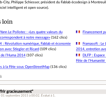
b-City, Philippe Schiesser, président du Fablab écodesign à Montreui
ficiel intelligent et open source).
s loin
Yann Le Pollotec : «Les quatre valeurs du
Financement par
es correspondent à notre message»
(162 clics)
 : Révolution numérique, Fablab et économie
Framasoft : Le 
ion avec Stiegler et Ricard
(109 clics)
2014, entretien ave
te de l’Huma 2014
(107 clics)
DLFP : Espace L
Fête de l’Humanité
ès à la Fête sous OpenStreetMap
(136 clics)
s
).
ffrir gracieusement"
e 01 septembre 2015 à 00:02
.
Évalué à
1
.