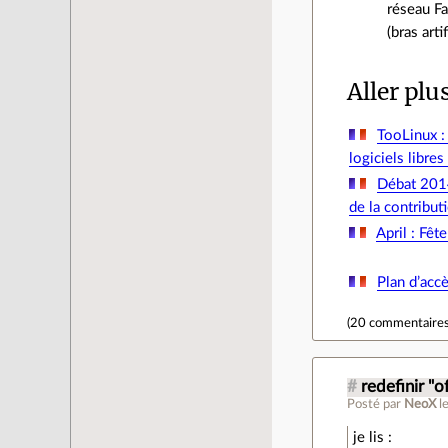
réseau Fa
(bras arti
Aller plu
TooLinux : 
logiciels libr
Débat 2014
de la contribut
April : Fê
Plan d’acc
(
20 commentaire
#
redefinir "o
Posté par
NeoX
l
je lis :