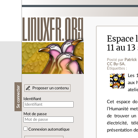
Espace l
11 au 1
Posté par
Patric
CC By‑SA.
Étiquettes :
Les 
aux 
Se connecter
Proposer un contenu
ateli
Identifiant
Cet espace doi
l’Humanité mett
Mot de passe
de trouver u
électricité, t
Connexion automatique
présentation de