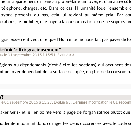
ue un appartement on paie au propriétaire un loyer, et d'un autre cô
é, téléphone, charges, etc. Dans ce cas, l'Humanité loue l'ensemble 
yons présents ou pas, cela lui revient au même prix. Par contr
cations, le mobilier, elle paye à la consommation, que ne soyons pr
, gracieusement veut dire que l'Humanité ne nous fait pas payer de l
definir "offrir gracieusement"
lax
le 01 septembre 2015 à 15:51
.
Évalué à
3
.
 régions ou départements (c'est à dire les sections) qui occupent de
nt un loyer dépendant de la surface occupée, en plus de la consomm
s?
le 01 septembre 2015 à 13:27
.
Évalué à
3
.
Dernière modification le 01 septe
ker Girls» et le lien pointe vers la page de l’organisatrice plutôt qu
odérateur pourrait donc corriger les deux occurences avec le code s