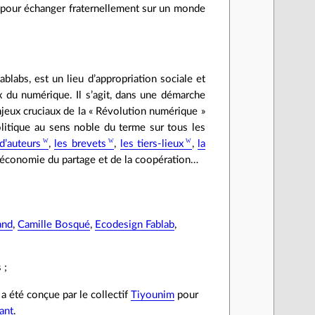
bs pour échanger fraternellement sur un monde
blabs, est un lieu d’appropriation sociale et
aux du numérique. Il s’agit, dans une démarche
njeux cruciaux de la « Révolution numérique »
olitique au sens noble du terme sur tous les
 d’auteurs
,
les brevets
,
les tiers-lieux
,
la
l’économie du partage et de la coopération…
and
,
Camille Bosqué
,
Ecodesign Fablab
,
s ;
a été conçue par le collectif
Tiyounim
pour
ant
.