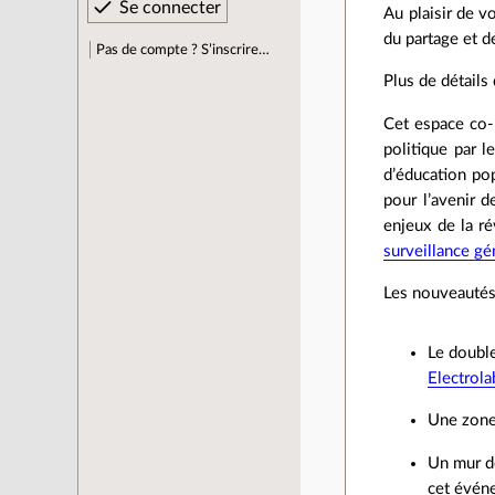
Au plaisir de v
du partage et d
Pas de compte ? S’inscrire…
Plus de détails
Cet espace co-p
politique par l
d’éducation pop
pour l’avenir 
enjeux de la r
surveillance gé
Les nouveautés 
Le double
Electrola
Une zone
Un mur dé
cet évén