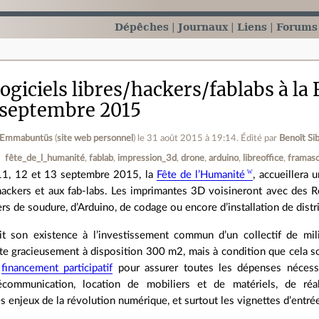
Dépêches
Journaux
Liens
Forums
ogiciels libres/hackers/fablabs à la
3 septembre 2015
k Emmabuntüs
(
site web personnel
)
le 31 août 2015 à 19:14
.
Édité par
Benoît Si
fête_de_l_humanité
fablab
impression_3d
drone
arduino
libreoffice
framaso
11, 12 et 13 septembre 2015, la
Fête de l’Humanité
, accueillera 
hackers et aux fab-labs. Les imprimantes 3D voisineront avec des R
ers de soudure, d’Arduino, de codage ou encore d’installation de dis
t son existence à l’investissement commun d’un collectif de mili
e gracieusement à disposition 300 m2, mais à condition que cela soi
n
financement participatif
pour assurer toutes les dépenses nécess
élécommunication, location de mobiliers et de matériels, de ré
s enjeux de la révolution numérique, et surtout les vignettes d’entré