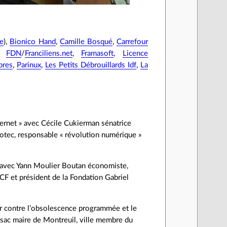
ce
),
Bionico Hand
,
Camille Bosqué
,
Carrefour
,
FDN
/
Franciliens.net
,
Framasoft
,
Licence
bres
,
Parinux
,
Les Petits Débrouillards Idf
,
La
ternet » avec Cécile Cukierman sénatrice
otec, responsable « révolution numérique »
» avec Yann Moulier Boutan économiste,
PCF et président de la Fondation Gabriel
er contre l’obsolescence programmée et le
ssac maire de Montreuil, ville membre du