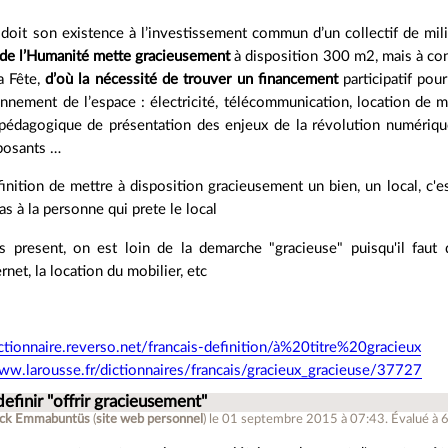
doit son existence à l’investissement commun d’un collectif de mili
 de l’Humanité mette gracieusement
à disposition 300 m2, mais à con
a Fête,
d’où la nécessité de trouver un financement
participatif pou
nnement de l’espace : électricité, télécommunication, location de mo
pédagogique de présentation des enjeux de la révolution numérique,
posants …
finition de mettre à disposition gracieusement un bien, un local, c'e
pas à la personne qui prete le local
s present, on est loin de la demarche "gracieuse" puisqu'il faut q
net, la location du mobilier, etc
ictionnaire.reverso.net/francais-definition/à%20titre%20gracieux
ww.larousse.fr/dictionnaires/francais/gracieux_gracieuse/37727
definir "offrir gracieusement"
ick Emmabuntüs
(
site web personnel
)
le 01 septembre 2015 à 07:43
.
Évalué à