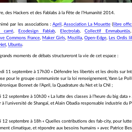
re, des Hackers et des Fablabs à la Fête de l’Humanité 2014.
nimé par les associations :
April
,
Association La Mouette
(
libre offi
 carré
,
Ecodesign Fablab
,
Electrolab
,
Collectif Emmabuntüs
tive Commons France
,
Maker Girls
,
Mozilla
,
Open-Edge
,
Les Ordis li
Net
,
Ubuntu
.
 grands moments de débats structureront la vie de cet espace :
di 11 septembre à 17h30 « Défendre les libertés et les droits sur In
se pour le groupe communiste sur la loi renseignement, Yann Le Poll
éronique Bonnet de l’April, la Quadrature du Net et la CNI ;
 12 septembre à 10h30 « La lutte des classes à l’heure du big data 
 à l’université de Shangaï, et Alain Obadia responsable industrie du 
 12 septembre à 18h « Quelles contributions des fab-city, pour lutt
ment climatique, et répondre aux besoins humains » avec Patrice Be