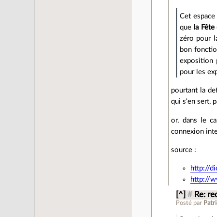
Cet espace 
que
la Fête
zéro pour l
bon fonctio
exposition 
pour les ex
pourtant la de
qui s'en sert, 
or, dans le ca
connexion inter
source :
http://d
http://w
[^]
#
Re: re
Posté par
Patr