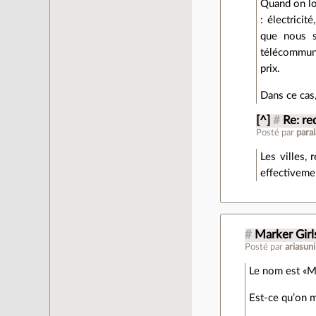
Quand on lo
: électricit
que nous so
télécommuni
prix.
Dans ce cas
[^]
#
Re: re
Posté par
para
Les villes,
effectiveme
#
Marker Girl
Posté par
ariasuni
Le nom est «Ma
Est-ce qu’on m