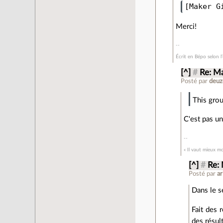
Merci!
Écrit en Bépo selon 
[^]
#
Re: Ma
Posté par
deuz
This grou
C'est pas un
« Il vaut mieux mo
[^]
#
Re: 
Posté par
ar
Dans le s
Fait des 
des résul