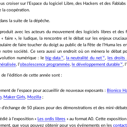
ous croiser sur l’Espace du logiciel Libre, des Hackers et des Fabla
e la coopération.
 dans la suite de la dépêche.
roduit avec les acteurs du mouvement des logiciels libres et des fa
e « faire », le ludique, la rencontre et le débat sur les enjeux cruci
ulaire de faire toucher du doigt au public de la Fête de l’Huma les e
de notre société. Ce sera aussi un endroit où on mènera le débat p
évolution numérique : le
big-data
,
la neutralité du net
,
les droits
néralisée
, l’
obsolescence programmée
,
le développement durable
, 
de l’édition de cette année sont :
ment de l’espace pour accueillir de nouveaux exposants :
Bionico H
b
,
Maker Girls
,
Mozilla
;
 d’échange de 50 places pour des démonstrations et des mini-débat
dié à l’exposition «
Les ordis libres
» au format A0. Cette exposition 
ement, que vous pouvez obtenir pour vos événements en les
contact