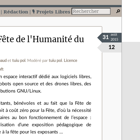
Rédaction
🎙️ Projets Libres
août
 Fête de l'Humanité du
31
2015
12
baud
et
tuiu pol
.
Modéré par
tuiu pol
.
Licence
ft
un espace interactif dédié aux logiciels libres,
obots open source et des drones libres, des
tributions GNU/Linux.
tants, bénévoles et au fait que la Fête de
t à coût zéro pour la Fête, d’où la nécessité
aires au bon fonctionnement de l’espace :
alisation d’une exposition pédagogique de
e à la fête pour les exposants …