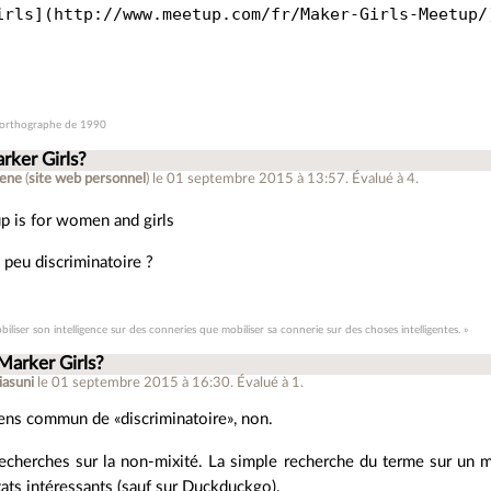
l’orthographe de 1990
rker Girls?
ene
(
site web personnel
)
le 01 septembre 2015 à 13:57
.
Évalué à
4
.
p is for women and girls
 peu discriminatoire ?
biliser son intelligence sur des conneries que mobiliser sa connerie sur des choses intelligentes. »
Marker Girls?
iasuni
le 01 septembre 2015 à 16:30
.
Évalué à
1
.
ens commun de «discriminatoire», non.
recherches sur la non-mixité. La simple recherche du terme sur un
tats intéressants (sauf sur Duckduckgo).