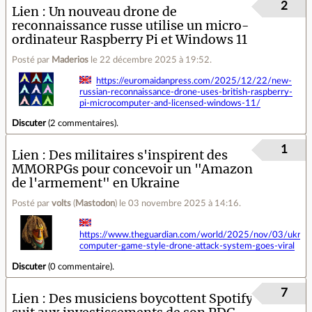
2
Lien
Un nouveau drone de
reconnaissance russe utilise un micro-
ordinateur Raspberry Pi et Windows 11
Posté par
Maderios
le 22 décembre 2025 à 19:52
.
https://euromaidanpress.com/2025/12/22/new-
russian-reconnaissance-drone-uses-british-raspberry-
pi-microcomputer-and-licensed-windows-11/
Discuter
(
2 commentaires
).
1
Lien
Des militaires s'inspirent des
MMORPGs pour concevoir un "Amazon
de l'armement" en Ukraine
Posté par
volts
(
Mastodon
)
le 03 novembre 2025 à 14:16
.
https://www.theguardian.com/world/2025/nov/03/ukrain
computer-game-style-drone-attack-system-goes-viral
Discuter
(
0 commentaire
).
7
Lien
Des musiciens boycottent Spotify