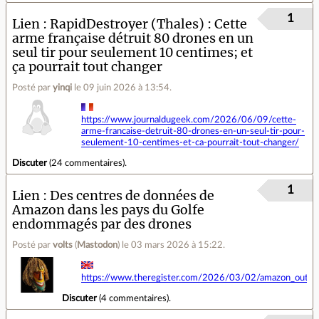
1
Lien
RapidDestroyer (Thales) : Cette
arme française détruit 80 drones en un
seul tir pour seulement 10 centimes; et
ça pourrait tout changer
Posté par
yinqi
le 09 juin 2026 à 13:54
.
https://www.journaldugeek.com/2026/06/09/cette-
arme-francaise-detruit-80-drones-en-un-seul-tir-pour-
seulement-10-centimes-et-ca-pourrait-tout-changer/
Discuter
(
24 commentaires
).
1
Lien
Des centres de données de
Amazon dans les pays du Golfe
endommagés par des drones
Posté par
volts
(
Mastodon
)
le 03 mars 2026 à 15:22
.
https://www.theregister.com/2026/03/02/amazon_outag
Discuter
(
4 commentaires
).