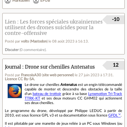
Markdown
EPUB
-10
Lien
Les forces spéciales ukrainiennes
utilisent des drones suicides pour la
contre-offensive
Posté par
volts
(
Mastodon
)
le 08 août 2023 à 16:13
.
Discuter
(
0 commentaire
).
12
Journal
Drone sur chenilles Antenatus
Posté par
FrancoisA30
(
site web personnel
)
le 27 juin 2023 à 17:31
.
Licence CC By‑SA.
Le drone sur chenilles
Antenatus
est un engin télécommandé
capable de monter et descendre des obstacles de la taille
d'un
bateau de trottoir
grâce à sa base
Lynxmotion Tri-Track
TTRK-KT
et ses deux moteurs CC GHM02 qui actionnent
ses deux chenilles.
Le programme du drone, développé par Philippe LEDUC à partir de
2010, est sous licence GPL v3 et sa documentation sous licence
GFDL
.
Il est pilotable par une manette de jeux reliée à un PC sous Windows (ou