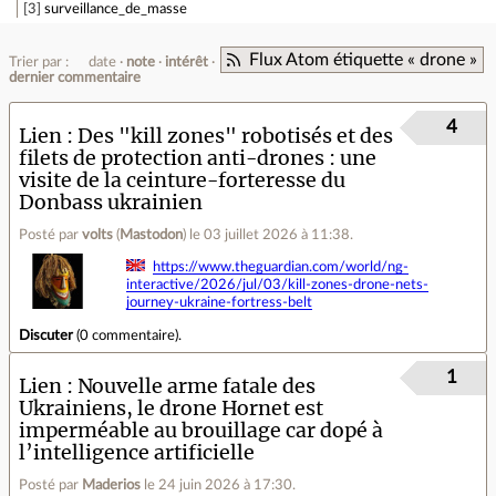
3
surveillance_de_masse
Flux Atom étiquette « drone »
Trier par :
date
note
intérêt
dernier commentaire
4
Lien
Des "kill zones" robotisés et des
filets de protection anti-drones : une
visite de la ceinture-forteresse du
Donbass ukrainien
Posté par
volts
(
Mastodon
)
le 03 juillet 2026 à 11:38
.
https://www.theguardian.com/world/ng-
interactive/2026/jul/03/kill-zones-drone-nets-
journey-ukraine-fortress-belt
Discuter
(
0 commentaire
).
1
Lien
Nouvelle arme fatale des
Ukrainiens, le drone Hornet est
imperméable au brouillage car dopé à
l’intelligence artificielle
Posté par
Maderios
le 24 juin 2026 à 17:30
.