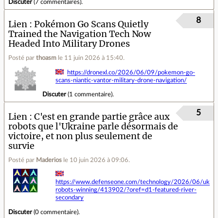
Discuter
(
7 commentaires
).
8
Lien
Pokémon Go Scans Quietly
Trained the Navigation Tech Now
Headed Into Military Drones
Posté par
thoasm
le 11 juin 2026 à 15:40
.
https://dronexl.co/2026/06/09/pokemon-go-
scans-niantic-vantor-military-drone-navigation/
Discuter
(
1 commentaire
).
5
Lien
C'est en grande partie grâce aux
robots que l'Ukraine parle désormais de
victoire, et non plus seulement de
survie
Posté par
Maderios
le 10 juin 2026 à 09:06
.
https://www.defenseone.com/technology/2026/06/ukrai
robots-winning/413902/?oref=d1-featured-river-
secondary
Discuter
(
0 commentaire
).