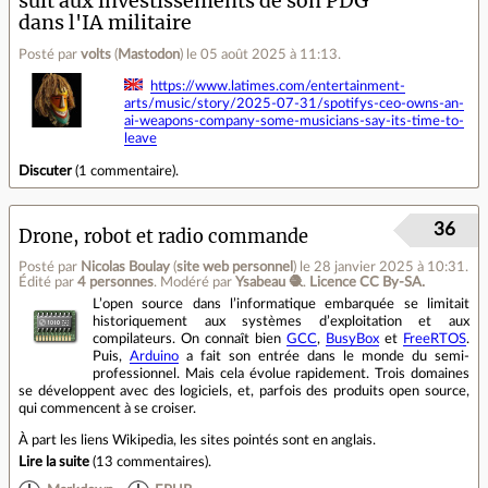
suit aux investissements de son PDG
dans l'IA militaire
Posté par
volts
(
Mastodon
)
le 05 août 2025 à 11:13
.
https://www.latimes.com/entertainment-
arts/music/story/2025-07-31/spotifys-ceo-owns-an-
ai-weapons-company-some-musicians-say-its-time-to-
leave
Discuter
(
1 commentaire
).
36
Drone, robot et radio commande
Posté par
Nicolas Boulay
(
site web personnel
)
le 28 janvier 2025 à 10:31
.
Édité par
4 personnes
.
Modéré par
Ysabeau 🧶
.
Licence CC By‑SA.
L’open source dans l’informatique embarquée se limitait
historiquement aux systèmes d’exploitation et aux
compilateurs. On connaît bien
GCC
,
BusyBox
et
FreeRTOS
.
Puis,
Arduino
a fait son entrée dans le monde du semi-
professionnel. Mais cela évolue rapidement. Trois domaines
se développent avec des logiciels, et, parfois des produits open source,
qui commencent à se croiser.
À part les liens Wikipedia, les sites pointés sont en anglais.
Lire la suite
(
13 commentaires
).