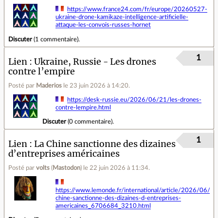
https://www.france24.com/fr/europe/20260527-
ukraine-drone-kamikaze-intelligence-artificielle-
attaque-les-convois-russes-hornet
Discuter
(
1 commentaire
).
1
Lien
Ukraine, Russie - Les drones
contre l’empire
Posté par
Maderios
le 23 juin 2026 à 14:20
.
https://desk-russie.eu/2026/06/21/les-drones-
contre-lempire.html
Discuter
(
0 commentaire
).
1
Lien
La Chine sanctionne des dizaines
d’entreprises américaines
Posté par
volts
(
Mastodon
)
le 22 juin 2026 à 11:34
.
https://www.lemonde.fr/international/article/2026/06/22
chine-sanctionne-des-dizaines-d-entreprises-
americaines_6706684_3210.html