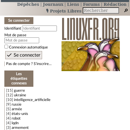
Dépêches
Journaux
Liens
Forums
Rédaction
🎙️ Projets Libres
Se connecter
Identifiant
Mot de passe
Connexion automatique
Pas de compte ? S’inscrire…
Les
étiquettes
connexes
15
guerre
12
ukraine
10
intelligence_artificielle
9
russie
5
armée
4
états-unis
4
robot
4
lqdn
3
armement