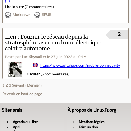
(…)
Lire la suite
(
7 commentaires
).
Markdown
EPUB
2
Lien
Fournir le réseau depuis la
stratosphère avec un drone électrique
solaire autonome
Posté par
Luc-Skywalker
le 27 juin 2023 à 10:19
.
https://www.aaltohaps.com/mobile-connectivity
Discuter
(
5 commentaires
).
1
2
3
Suivant ›
Dernier ›
Revenir en haut de page
Sites amis
À propos de LinuxFr.org
Agenda du Libre
Mentions légales
April
Faire un don