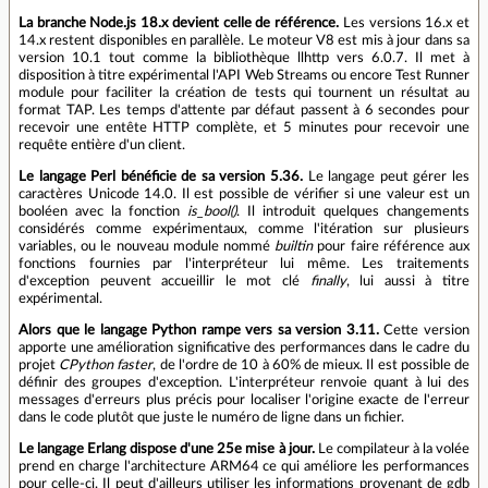
La branche Node.js 18.x devient celle de référence.
Les versions 16.x et
14.x restent disponibles en parallèle. Le moteur V8 est mis à jour dans sa
version 10.1 tout comme la bibliothèque llhttp vers 6.0.7. Il met à
disposition à titre expérimental l'API Web Streams ou encore Test Runner
module pour faciliter la création de tests qui tournent un résultat au
format TAP. Les temps d'attente par défaut passent à 6 secondes pour
recevoir une entête HTTP complète, et 5 minutes pour recevoir une
requête entière d'un client.
Le langage Perl bénéficie de sa version 5.36.
Le langage peut gérer les
caractères Unicode 14.0. Il est possible de vérifier si une valeur est un
booléen avec la fonction
is_bool()
. Il introduit quelques changements
considérés comme expérimentaux, comme l'itération sur plusieurs
variables, ou le nouveau module nommé
builtin
pour faire référence aux
fonctions fournies par l'interpréteur lui même. Les traitements
d'exception peuvent accueillir le mot clé
finally
, lui aussi à titre
expérimental.
Alors que le langage Python rampe vers sa version 3.11.
Cette version
apporte une amélioration significative des performances dans le cadre du
projet
CPython faster
, de l'ordre de 10 à 60% de mieux. Il est possible de
définir des groupes d'exception. L'interpréteur renvoie quant à lui des
messages d'erreurs plus précis pour localiser l'origine exacte de l'erreur
dans le code plutôt que juste le numéro de ligne dans un fichier.
Le langage Erlang dispose d'une 25e mise à jour.
Le compilateur à la volée
prend en charge l'architecture ARM64 ce qui améliore les performances
pour celle-ci. Il peut d'ailleurs utiliser les informations provenant de gdb