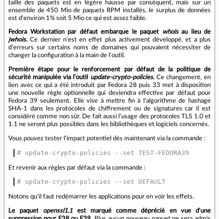
taille des paquets est en légère hausse par conséquent, mais sur un
ensemble de 450 Mio de paquets RPM installés, le surplus de données
est d'environ 1% soit 5 Mio ce qui est assez faible.
Fedora Workstation par défaut embarque le paquet
whois
au lieu de
jwhois
.
Ce dernier n'est en effet plus activement développé, et a plus
d'erreurs sur certains noms de domaines qui pouvaient nécessiter de
changer la configuration à la main de l'outil.
Première étape pour le renforcement par défaut de la politique de
sécurité manipulée via l'outil
update-crypto-policies
.
Ce changement, en
lien avec ce qui a été introduit par Fedora 28 puis 33 met à disposition
une nouvelle règle optionnelle qui deviendra effective par défaut pour
Fedora 39 seulement. Elle vise à mettre fin à l'algorithme de hashage
SHA-1 dans les protocoles de chiffrement ou de signatures car il est
considéré comme non sûr. De fait aussi l'usage des protocoles TLS 1.0 et
1.1 ne seront plus possibles dans les bibliothèques et logiciels concernés.
Vous pouvez tester l'impact potentiel dès maintenant via la commande :
# update-crypto-policies --set TEST-FEDORA39
Et revenir aux règles par défaut via la commande :
# update-crypto-policies --set DEFAULT
Notons qu'il faut redémarrer les applications pour en voir les effets.
Le paquet
openssl1.1
est marqué comme déprécié en vue d'une
suppression pour F38 ou F39.
Plus aucun nouveau paquet ne sera admis