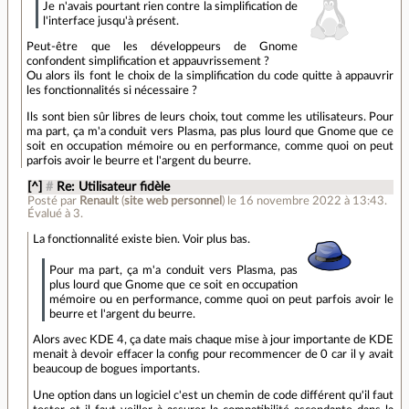
Je n'avais pourtant rien contre la simplification de
l'interface jusqu'à présent.
Peut-être que les développeurs de Gnome
confondent simplification et appauvrissement ?
Ou alors ils font le choix de la simplification du code quitte à appauvrir
les fonctionnalités si nécessaire ?
Ils sont bien sûr libres de leurs choix, tout comme les utilisateurs. Pour
ma part, ça m'a conduit vers Plasma, pas plus lourd que Gnome que ce
soit en occupation mémoire ou en performance, comme quoi on peut
parfois avoir le beurre et l'argent du beurre.
[^]
#
Re: Utilisateur fidèle
Posté par
Renault
(
site web personnel
)
le 16 novembre 2022 à 13:43
.
Évalué à
3
.
La fonctionnalité existe bien. Voir plus bas.
Pour ma part, ça m'a conduit vers Plasma, pas
plus lourd que Gnome que ce soit en occupation
mémoire ou en performance, comme quoi on peut parfois avoir le
beurre et l'argent du beurre.
Alors avec KDE 4, ça date mais chaque mise à jour importante de KDE
menait à devoir effacer la config pour recommencer de 0 car il y avait
beaucoup de bogues importants.
Une option dans un logiciel c'est un chemin de code différent qu'il faut