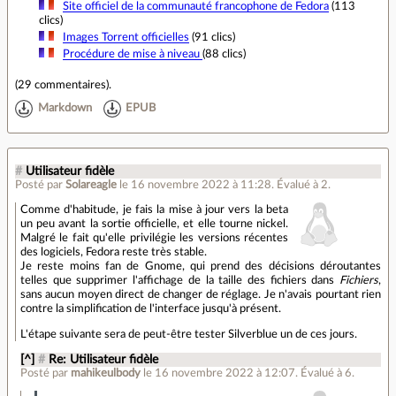
Site officiel de la communauté francophone de Fedora
(113
clics)
Images Torrent officielles
(91 clics)
Procédure de mise à niveau
(88 clics)
(
29 commentaires
).
Markdown
EPUB
#
Utilisateur fidèle
Posté par
Solareagle
le 16 novembre 2022 à 11:28
.
Évalué à
2
.
Comme d'habitude, je fais la mise à jour vers la beta
un peu avant la sortie officielle, et elle tourne nickel.
Malgré le fait qu'elle privilégie les versions récentes
des logiciels, Fedora reste très stable.
Je reste moins fan de Gnome, qui prend des décisions déroutantes
telles que supprimer l'affichage de la taille des fichiers dans
Fichiers
,
sans aucun moyen direct de changer de réglage. Je n'avais pourtant rien
contre la simplification de l'interface jusqu'à présent.
L'étape suivante sera de peut-être tester Silverblue un de ces jours.
[^]
#
Re: Utilisateur fidèle
Posté par
mahikeulbody
le 16 novembre 2022 à 12:07
.
Évalué à
6
.