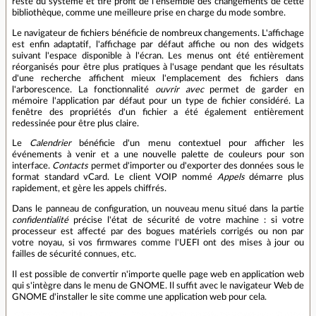
reste du système et tire profit de l'ensemble des changements de cette
bibliothèque, comme une meilleure prise en charge du mode sombre.
Le navigateur de fichiers bénéficie de nombreux changements. L'affichage
est enfin adaptatif, l'affichage par défaut affiche ou non des widgets
suivant l'espace disponible à l'écran. Les menus ont été entièrement
réorganisés pour être plus pratiques à l'usage pendant que les résultats
d'une recherche affichent mieux l'emplacement des fichiers dans
l'arborescence. La fonctionnalité
ouvrir avec
permet de garder en
mémoire l'application par défaut pour un type de fichier considéré. La
fenêtre des propriétés d'un fichier a été également entièrement
redessinée pour être plus claire.
Le
Calendrier
bénéficie d'un menu contextuel pour afficher les
événements à venir et a une nouvelle palette de couleurs pour son
interface.
Contacts
permet d'importer ou d'exporter des données sous le
format standard vCard. Le client VOIP nommé
Appels
démarre plus
rapidement, et gère les appels chiffrés.
Dans le panneau de configuration, un nouveau menu situé dans la partie
confidentialité
précise l'état de sécurité de votre machine : si votre
processeur est affecté par des bogues matériels corrigés ou non par
votre noyau, si vos firmwares comme l'UEFI ont des mises à jour ou
failles de sécurité connues, etc.
Il est possible de convertir n'importe quelle page web en application web
qui s'intègre dans le menu de GNOME. Il suffit avec le navigateur Web de
GNOME d'installer le site comme une application web pour cela.