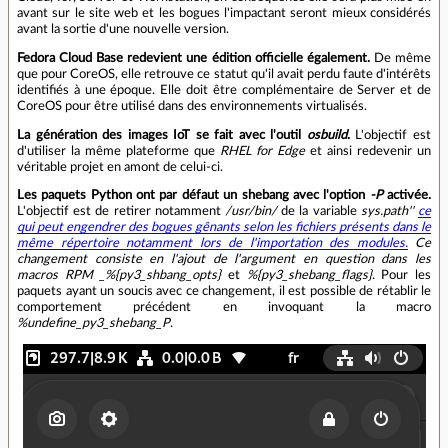
avant sur le site web et les bogues l'impactant seront mieux considérés
avant la sortie d'une nouvelle version.
Fedora Cloud Base redevient une édition officielle également.
De même
que pour CoreOS, elle retrouve ce statut qu'il avait perdu faute d'intérêts
identifiés à une époque. Elle doit être complémentaire de Server et de
CoreOS pour être utilisé dans des environnements virtualisés.
La génération des images IoT se fait avec l'outil
osbuild
.
L'objectif est
d'utiliser la même plateforme que
RHEL for Edge
et ainsi redevenir un
véritable projet en amont de celui-ci.
Les paquets Python ont par défaut un shebang avec l'option
-P
activée.
L'objectif est de retirer notamment
/usr/bin/
de la variable
sys.path''
ce
qui peut engendrer des bogues gênants selon les fichiers présents dans le
même répertoire notamment lors de l'importation des modules.
Ce
changement consiste en l'ajout de l'argument en question dans les
macros RPM _%{py3_shbang_opts}
et
%{py3_shebang_flags}
. Pour les
paquets ayant un soucis avec ce changement, il est possible de rétablir le
comportement précédent en invoquant la macro
%undefine_py3_shebang_P
.