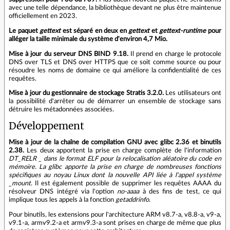
avec une telle dépendance, la bibliothèque devant ne plus être maintenue
officiellement en 2023.
Le paquet
gettext
est séparé en deux en
gettext
et
gettext-runtime
pour
alléger la taille minimale du système d'environ 4,7 Mio.
Mise à jour du serveur DNS BIND 9.18.
Il prend en charge le protocole
DNS over TLS et DNS over HTTPS que ce soit comme source ou pour
résoudre les noms de domaine ce qui améliore la confidentialité de ces
requêtes.
Mise à jour du gestionnaire de stockage Stratis 3.2.0.
Les utilisateurs ont
la possibilité d'arrêter ou de démarrer un ensemble de stockage sans
détruire les métadonnées associées.
Développement
Mise à jour de la chaîne de compilation GNU avec glibc 2.36 et binutils
2.38.
Les deux apportent la prise en charge complète de l'information
DT_RELR _ dans le format ELF pour la relocalisation aléatoire du code en
mémoire. La glibc apporte la prise en charge de nombreuses fonctions
spécifiques au noyau Linux dont la nouvelle API liée à l'appel système
_mount
. Il est également possible de supprimer les requêtes AAAA du
résolveur DNS intégré via l'option
no-aaaa
à des fins de test, ce qui
implique tous les appels à la fonction
getaddrinfo
.
Pour binutils, les extensions pour l'architecture ARM v8.7-a, v8.8-a, v9-a,
v9.1-a, armv9.2-a et armv9.3-a sont prises en charge de même que plus