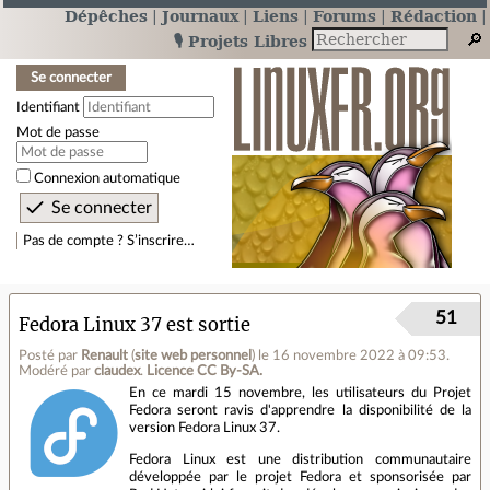
Dépêches
Journaux
Liens
Forums
Rédaction
🎙️ Projets Libres
Se connecter
Identifiant
Mot de passe
Connexion automatique
Pas de compte ? S’inscrire…
51
Fedora Linux 37 est sortie
Posté par
Renault
(
site web personnel
)
le 16 novembre 2022 à 09:53
.
Modéré par
claudex
.
Licence CC By‑SA.
En ce mardi 15 novembre, les utilisateurs du Projet
Fedora seront ravis d'apprendre la disponibilité de la
version Fedora Linux 37.
Fedora Linux est une distribution communautaire
développée par le projet Fedora et sponsorisée par