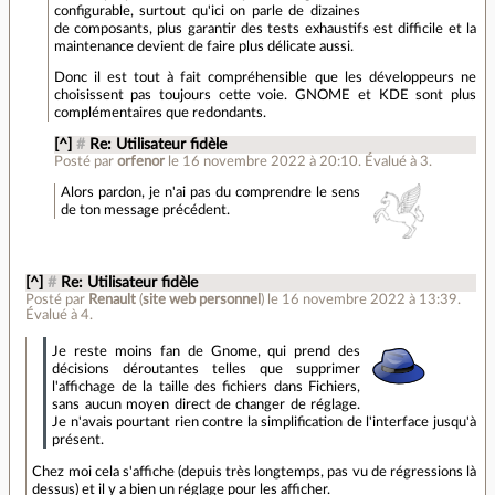
configurable, surtout qu'ici on parle de dizaines
de composants, plus garantir des tests exhaustifs est difficile et la
maintenance devient de faire plus délicate aussi.
Donc il est tout à fait compréhensible que les développeurs ne
choisissent pas toujours cette voie. GNOME et KDE sont plus
complémentaires que redondants.
[^]
#
Re: Utilisateur fidèle
Posté par
orfenor
le 16 novembre 2022 à 20:10
.
Évalué à
3
.
Alors pardon, je n'ai pas du comprendre le sens
de ton message précédent.
[^]
#
Re: Utilisateur fidèle
Posté par
Renault
(
site web personnel
)
le 16 novembre 2022 à 13:39
.
Évalué à
4
.
Je reste moins fan de Gnome, qui prend des
décisions déroutantes telles que supprimer
l'affichage de la taille des fichiers dans Fichiers,
sans aucun moyen direct de changer de réglage.
Je n'avais pourtant rien contre la simplification de l'interface jusqu'à
présent.
Chez moi cela s'affiche (depuis très longtemps, pas vu de régressions là
dessus) et il y a bien un réglage pour les afficher.