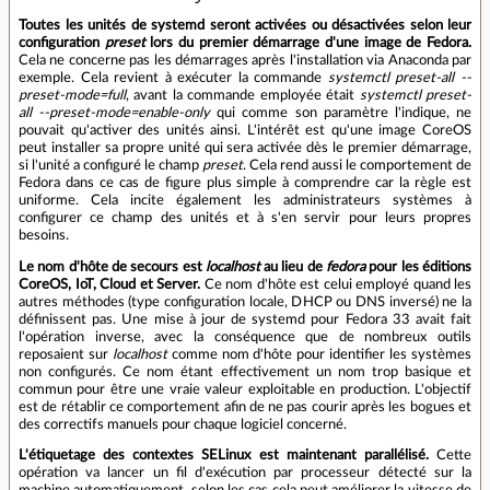
Toutes les unités de systemd seront activées ou désactivées selon leur
configuration
preset
lors du premier démarrage d'une image de Fedora.
Cela ne concerne pas les démarrages après l'installation via Anaconda par
exemple. Cela revient à exécuter la commande
systemctl preset-all --
preset-mode=full
, avant la commande employée était
systemctl preset-
all --preset-mode=enable-only
qui comme son paramètre l'indique, ne
pouvait qu'activer des unités ainsi. L'intérêt est qu'une image CoreOS
peut installer sa propre unité qui sera activée dès le premier démarrage,
si l'unité a configuré le champ
preset
. Cela rend aussi le comportement de
Fedora dans ce cas de figure plus simple à comprendre car la règle est
uniforme. Cela incite également les administrateurs systèmes à
configurer ce champ des unités et à s'en servir pour leurs propres
besoins.
Le nom d'hôte de secours est
localhost
au lieu de
fedora
pour les éditions
CoreOS, IoT, Cloud et Server.
Ce nom d'hôte est celui employé quand les
autres méthodes (type configuration locale, DHCP ou DNS inversé) ne la
définissent pas. Une mise à jour de systemd pour Fedora 33 avait fait
l'opération inverse, avec la conséquence que de nombreux outils
reposaient sur
localhost
comme nom d'hôte pour identifier les systèmes
non configurés. Ce nom étant effectivement un nom trop basique et
commun pour être une vraie valeur exploitable en production. L'objectif
est de rétablir ce comportement afin de ne pas courir après les bogues et
des correctifs manuels pour chaque logiciel concerné.
L'étiquetage des contextes SELinux est maintenant parallélisé.
Cette
opération va lancer un fil d'exécution par processeur détecté sur la