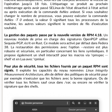
machine automatiquement, selon les cas cela peut améliorer la vitesse de
l'opération jusqu'à 18 fois. L'étiquetage se produit au prochain
redémarrage après avoir passé SELinux de l'état désactivé à l'état activé
ou après exécution de la commande
fixfiles onboot
. Si vous souhaitez
changer le nombre de processus, vous pouvez exécuter la commande
fixfiles -T 0 onboot
, la valeur 0 signifiant tous les processeurs de la
machine, les autres valeurs signifient le nombre de fils d'exécution
souhaité.
La gestion des paquets passe par la nouvelle version de RPM 4.18.
Un
nouveau module de prise en charge des signatures OpenPGP utilise
Sequoia-PGP, écrit en Rust. Ce module sera activé par défaut dans Fedora
38. La restauration des permissions avec l'option
--restore
est plus
robuste et sécurisée, en particulier concernant les liens symboliques. Il
propose également un shell interactif pour les macros via 'rpmspec --
shell' et en Lua avec 'rpmlua'.
Pour plus de sécurité, tous les fichiers fournis par un paquet RPM sont
signés.
Il exploite les capacités du noyau nommées
Linux Integrity
Measurement Architecture
, afin de définir des politiques de sécurité pour
par exemple n'exécuter que les fichiers avec la bonne signature. Ou de
vérifier tous les fichiers sauf ceux dans
/var
, ou encore ne vérifier la
signature que des shells.