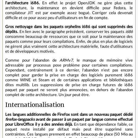
l'architecture i686.
En effet le projet OpenJDK ne gère plus cette
architecture, la maintenance en devient difficile pour Fedora, le
compilateur JIT est par exemple assez bogué. Corriger cela devenait
difficile et ce pour assez peu d'utilisateurs en fin de compte.
Gros nettoyage dans les paquets orphelins i686 qui sont supprimés des
dépôts.
En lien avec le paragraphe précédent, conserver les paquets
i686
consomme beaucoup de ressources que ce soit pour la maintenance des
paquets comme pour leurs compilations. Enfin, de plus en plus de logiciels
ne gèrent plus vraiment cette architecture matérielle, faute d'utilisateurs
et de développeurs motivés.
Comme pour l'abandon de
ARMv7
, le manque de mémoire vive
adressable par processus pose problème pour certaines compilations.
Cependant, contrairement à ce dernier, l'abandon n'est pas encore
complet pour garder la prise en charge des logiciels purement i686
comme WINE et Steam et de certaines applications et bibliothèques
dites multilib. Les suppressions de prise en charge futures de i686
paquet par paquet ne seront plus annoncées, en dehors de l'abandon
complet de cette architecture. Un jour peut être.
Internationalisation
Les langues additionnelles de Firefox sont dans un nouveau paquet dédié
firefox-langpacks
avant de passer à un paquet par langue comme effectué
pour LibreOffice il y a des années déjà.
En tant que dépendance faible, ce
paquet reste installé par défaut mais peut être supprimé sans
contraintes. Ces langues prennent en effet beaucoup de place (50 Mio au