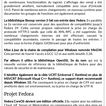
de nombreuses fonctionnalités du logiciel. L'affichage des emoji a été
grandement amélioré, normalement compatible avec ceux d'Unicode
14.0. Parmi de nombreux autres changements, un nouveau système pour
documenter les groupes de fonctions est également proposé.
La bibliothèque libsoup version 3 fait son entrée dans Fedora
. En parallèle
sa 2e version est conservée pour des questions de compatibilité jusqu'à
Fedora 39. Cette version propose nativement la prise en charge du
protocole HTTP/2 tandis que celle de XML-RPC a été supprimée. De
nombreux changements internes ont été effectués cassant la
compatibilité ascendante, comme le passage de toutes les entrées /
sorties sous la forme d'objets GIOStream pour plus d'uniformité.
Mise à jour de la chaine de compilation pour Windows nommée MinGW.
Cela permet de fournir l'accès à GCC 12 et aux outils binutils 3.28.
Par ailleurs il utilise la bibliothèque OpenSSL 3e du nom
qui est la
nouvelle version de référence de la bibliothèque de Fedora pour des
raisons de sécurité et de maintenance.
Il bénéfice également de la cible UCRT (Universal C Runtime) en plus de
MSVCRT (Microsoft Visual C++ Runtime), ce support étant recommandé
depuis Windows 10.
Par conséquent la prise en charge de C99 est aussi
améliorée dans cet environnement, ou la prise en charge de UTF-8.
Projet Fedora
Fedora CoreOS devient une édition officielle.
Elle rejoint ainsi les éditions
Cloud, IoT, Server et Workstation, en conséquence elle sera plus mise en