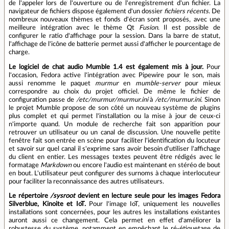
de l'appeler lors de l'ouverture ou de l'enregistrement d'un fichier. La
navigateur de fichiers dispose également d'un dossier
fichiers récents
. De
nombreux nouveaux thèmes et fonds d'écran sont proposés, avec une
meilleure intégration avec le thème Qt
Fusion
. Il est possible de
configurer le ratio d'affichage pour la session. Dans la barre de statut,
l'affichage de l'icône de batterie permet aussi d'afficher le pourcentage de
charge.
Le logiciel de chat audio Mumble 1.4 est également mis à jour.
Pour
l'occasion, Fedora active l'intégration avec Pipewire pour le son, mais
aussi renomme le paquet
murmur
en
mumble-server
pour mieux
correspondre au choix du projet officiel. De même le fichier de
configuration passe de
/etc/murmur/murmur.ini
à
/etc/murmur.ini
. Sinon
le projet Mumble propose de son côté un nouveau système de plugins
plus complet et qui permet l'installation ou la mise à jour de ceux-ci
n'importe quand. Un module de recherche fait son apparition pour
retrouver un utilisateur ou un canal de discussion. Une nouvelle petite
fenêtre fait son entrée en scène pour faciliter l'identification du locuteur
et savoir sur quel canal il s'exprime sans avoir besoin d'utiliser l'affichage
du client en entier. Les messages textes peuvent être rédigés avec le
formatage
Markdown
ou encore l'audio est maintenant en stéréo de bout
en bout. L'utilisateur peut configurer des surnoms à chaque interlocuteur
pour faciliter la reconnaissance des autres utilisateurs.
Le répertoire
/sysroot
devient en lecture seule pour les images Fedora
Silverblue, Kinoite et IoT.
Pour l'image IoT, uniquement les nouvelles
installations sont concernées, pour les autres les installations existantes
auront aussi ce changement. Cela permet en effet d'améliorer la
robustesse du système, notamment en empêchant le ré-étiquetage de