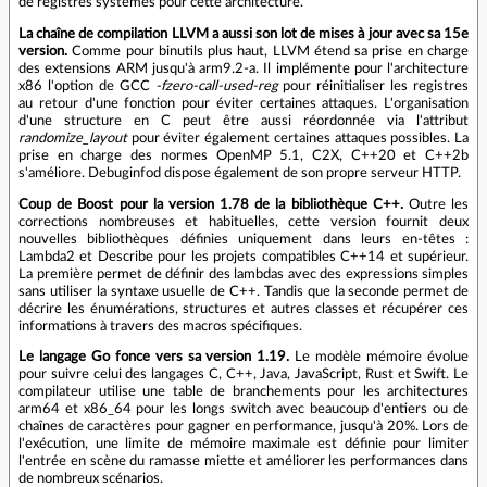
de registres systèmes pour cette architecture.
La chaîne de compilation LLVM a aussi son lot de mises à jour avec sa 15e
version.
Comme pour binutils plus haut, LLVM étend sa prise en charge
des extensions ARM jusqu'à arm9.2-a. Il implémente pour l'architecture
x86 l'option de GCC
-fzero-call-used-reg
pour réinitialiser les registres
au retour d'une fonction pour éviter certaines attaques. L'organisation
d'une structure en C peut être aussi réordonnée via l'attribut
randomize_layout
pour éviter également certaines attaques possibles. La
prise en charge des normes OpenMP 5.1, C2X, C++20 et C++2b
s'améliore. Debuginfod dispose également de son propre serveur HTTP.
Coup de Boost pour la version 1.78 de la bibliothèque C++.
Outre les
corrections nombreuses et habituelles, cette version fournit deux
nouvelles bibliothèques définies uniquement dans leurs en-têtes :
Lambda2 et Describe pour les projets compatibles C++14 et supérieur.
La première permet de définir des lambdas avec des expressions simples
sans utiliser la syntaxe usuelle de C++. Tandis que la seconde permet de
décrire les énumérations, structures et autres classes et récupérer ces
informations à travers des macros spécifiques.
Le langage Go fonce vers sa version 1.19.
Le modèle mémoire évolue
pour suivre celui des langages C, C++, Java, JavaScript, Rust et Swift. Le
compilateur utilise une table de branchements pour les architectures
arm64 et x86_64 pour les longs switch avec beaucoup d'entiers ou de
chaînes de caractères pour gagner en performance, jusqu'à 20%. Lors de
l'exécution, une limite de mémoire maximale est définie pour limiter
l'entrée en scène du ramasse miette et améliorer les performances dans
de nombreux scénarios.