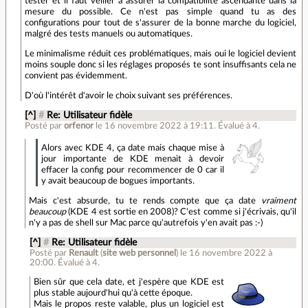
tester et il faut veiller à assurer la compatibilité ascendante dans la
mesure du possible. Ce n'est pas simple quand tu as des
configurations pour tout de s'assurer de la bonne marche du logiciel,
malgré des tests manuels ou automatiques.
Le minimalisme réduit ces problématiques, mais oui le logiciel devient
moins souple donc si les réglages proposés te sont insuffisants cela ne
convient pas évidemment.
D'où l'intérêt d'avoir le choix suivant ses préférences.
[^]
#
Re: Utilisateur fidèle
Posté par
orfenor
le 16 novembre 2022 à 19:11
.
Évalué à
4
.
Alors avec KDE 4, ça date mais chaque mise à
jour importante de KDE menait à devoir
effacer la config pour recommencer de 0 car il
y avait beaucoup de bogues importants.
Mais c'est absurde, tu te rends compte que ça date
vraiment
beaucoup
(KDE 4 est sortie en 2008)? C'est comme si j'écrivais, qu'il
n'y a pas de shell sur Mac parce qu'autrefois y'en avait pas :-)
[^]
#
Re: Utilisateur fidèle
Posté par
Renault
(
site web personnel
)
le 16 novembre 2022 à
20:00
.
Évalué à
4
.
Bien sûr que cela date, et j'espère que KDE est
plus stable aujourd'hui qu'à cette époque.
Mais le propos reste valable, plus un logiciel est