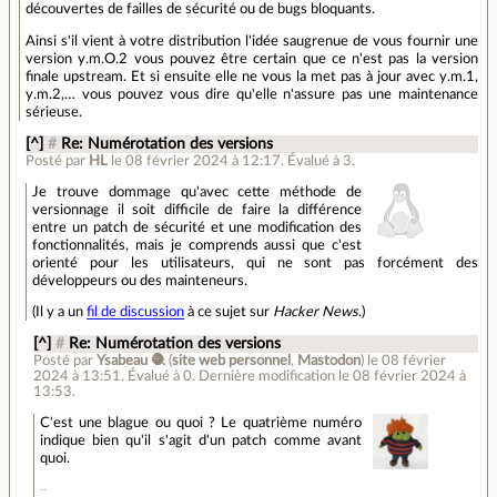
découvertes de failles de sécurité ou de bugs bloquants.
Ainsi s'il vient à votre distribution l'idée saugrenue de vous fournir une
version y.m.O.2 vous pouvez être certain que ce n'est pas la version
finale upstream. Et si ensuite elle ne vous la met pas à jour avec y.m.1,
y.m.2,… vous pouvez vous dire qu'elle n'assure pas une maintenance
sérieuse.
[^]
#
Re: Numérotation des versions
Posté par
HL
le 08 février 2024 à 12:17
.
Évalué à
3
.
Je trouve dommage qu'avec cette méthode de
versionnage il soit difficile de faire la différence
entre un patch de sécurité et une modification des
fonctionnalités, mais je comprends aussi que c'est
orienté pour les utilisateurs, qui ne sont pas forcément des
développeurs ou des mainteneurs.
(Il y a un
fil de discussion
à ce sujet sur
Hacker News
.)
[^]
#
Re: Numérotation des versions
Posté par
Ysabeau 🧶
(
site web personnel
,
Mastodon
)
le 08 février
2024 à 13:51
.
Évalué à
0
.
Dernière modification le 08 février 2024 à
13:53.
C'est une blague ou quoi ? Le quatrième numéro
indique bien qu'il s'agit d'un patch comme avant
quoi.