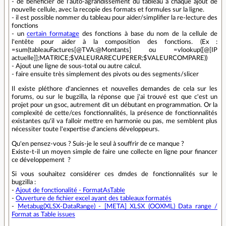
- de bénéficier de l’auto-agrandissement du tableau à chaque ajout de
nouvelle cellule, avec la recopie des formats et formules sur la ligne.
- il est possible nommer du tableau pour aider/simplifier la re-lecture des
fonctions
- un
certain formatage
des fonctions à base du nom de la cellule de
l'entête pour aider à la composition des fonctions. (Ex :
=sum(tableauFactures[@TVA:@Montants] ou =vlookup([@[IP
actuelle]];MATRICE;$VALEURARECUPERER;$VALEURCOMPARE))
- Ajout une ligne de sous-total ou autre calcul.
- faire ensuite très simplement des pivots ou des segments/slicer
Il existe pléthore d'anciennes et nouvelles demandes de cela sur les
forums, ou sur le bugzilla, la réponse que j'ai trouvé est que c'est un
projet pour un gsoc, autrement dit un débutant en programmation. Or la
complexité de cette/ces fonctionnalités, la présence de fonctionnalités
existantes qu'il va falloir mettre en harmonie ou pas, me semblent plus
nécessiter toute l'expertise d'anciens développeurs.
Qu'en pensez-vous ? Suis-je le seul à souffrir de ce manque ?
Existe-t-il un moyen simple de faire une collecte en ligne pour financer
ce développement ?
Si vous souhaitez considérer ces dmdes de fonctionnalités sur le
bugzilla :
-
Ajout de fonctionalité - FormatAsTable
-
Ouverture de fichier excel ayant des tableaux formatés
-
Metabug(XLSX-DataRange) - [META] XLSX (OOXML) Data range /
Format as Table issues