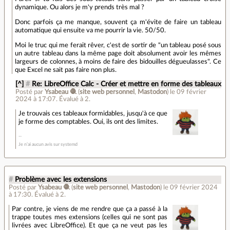
dynamique. Ou alors je m'y prends très mal ?
Donc parfois ça me manque, souvent ça m'évite de faire un tableau
automatique qui ensuite va me pourrir la vie. 50/50.
Moi le truc qui me ferait rêver, c'est de sortir de "un tableau posé sous
un autre tableau dans la même page doit absolument avoir les mêmes
largeurs de colonnes, à moins de faire des bidouilles dégueulasses". Ce
que Excel ne sait pas faire non plus.
[^]
#
Re: LibreOffice Calc - Créer et mettre en forme des tableaux
Posté par
Ysabeau 🧶
(
site web personnel
,
Mastodon
)
le 09 février
2024 à 17:07
.
Évalué à
2
.
Je trouvais ces tableaux formidables, jusqu'à ce que
je forme des comptables. Oui, ils ont des limites.
Je n’ai aucun avis sur systemd
#
Problème avec les extensions
Posté par
Ysabeau 🧶
(
site web personnel
,
Mastodon
)
le 09 février 2024
à 17:30
.
Évalué à
2
.
Par contre, je viens de me rendre que ça a passé à la
trappe toutes mes extensions (celles qui ne sont pas
livrées avec LibreOffice). Et que ça ne veut pas les