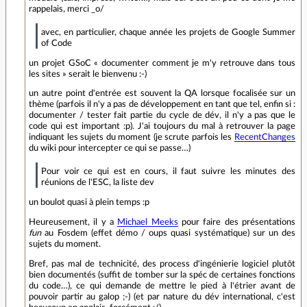
rappelais, merci _o/
avec, en particulier, chaque année les projets de Google Summer
of Code
un projet GSoC « documenter comment je m'y retrouve dans tous
les sites » serait le bienvenu :-)
un autre point d'entrée est souvent la QA lorsque focalisée sur un
thème (parfois il n'y a pas de développement en tant que tel, enfin si :
documenter / tester fait partie du cycle de dév, il n'y a pas que le
code qui est important :p). J'ai toujours du mal à retrouver la page
indiquant les sujets du moment (je scrute parfois les
RecentChanges
du wiki pour intercepter ce qui se passe…)
Pour voir ce qui est en cours, il faut suivre les minutes des
réunions de l'ESC, la liste dev
un boulot quasi à plein temps :p
Heureusement, il y a
Michael Meeks
pour faire des présentations
fun
au Fosdem (effet démo / oups quasi systématique) sur un des
sujets du moment.
Bref, pas mal de technicité, des process d'ingénierie logiciel plutôt
bien documentés (suffit de tomber sur la spéc de certaines fonctions
du code…), ce qui demande de mettre le pied à l'étrier avant de
pouvoir partir au galop ;-) (et par nature du dév international, c'est