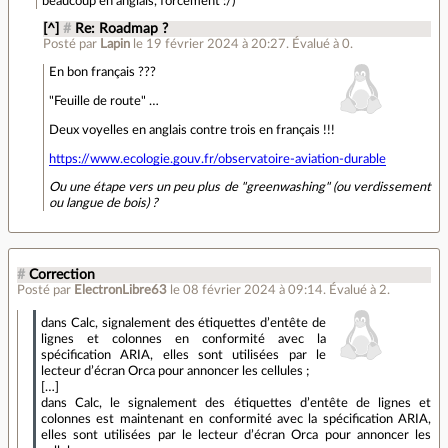
beaucoup en anglais, forcément :/)
[^]
#
Re: Roadmap ?
Posté par
Lapin
le 19 février 2024 à 20:27
.
Évalué à
0
.
En bon français ???
"Feuille de route" …
Deux voyelles en anglais contre trois en français !!!
https://www.ecologie.gouv.fr/observatoire-aviation-durable
Ou une étape vers un peu plus de "greenwashing" (ou verdissement
ou langue de bois) ?
#
Correction
Posté par
ElectronLibre63
le 08 février 2024 à 09:14
.
Évalué à
2
.
dans Calc, signalement des étiquettes d’entête de
lignes et colonnes en conformité avec la
spécification ARIA, elles sont utilisées par le
lecteur d’écran Orca pour annoncer les cellules ;
[…]
dans Calc, le signalement des étiquettes d’entête de lignes et
colonnes est maintenant en conformité avec la spécification ARIA,
elles sont utilisées par le lecteur d’écran Orca pour annoncer les