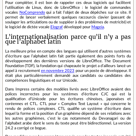
Pour compléter, il est bon de rappeler ces deux logiciels qui facilitent
l’utilisation de Linux, donc de LibreOffice : le logiciel de commandes
vocales
NoComprendo
qui a fait l’objet de deux dépêches sur ce site. Il
permet de lancer verbalement quelques raccourcis clavier (passant de
soulager les articulations ou de suppléer à des problèmes de motricité) et
le logiciel de dictée vocale
Elograf
développé pour
Mageia
.
L’internationalisation parce qu’il n’y a pas
que l’alphabet latin
La meilleure prise en compte des langues qui utilisent d’autres systèmes
d’écriture que l’alphabet latin fait partie également des points forts du
développement des dernières versions de LibreOffice. The Document
Foundation (TDF), la fondation qui chapeaute le projet a d’ailleurs lancé un
appel à recrutement
en novembre 2023
pour un poste de développeur. Il
était plus particulièrement demandé aux candidats ou candidates des
compétences linguistiques et sur Unicode.
Dans Impress certains des modèles livrés avec LibreOffice avaient des
polices incorrectes pour les systèmes d’écriture CJC qui est la
qualification d’Unicode pour les écritures chinoises, japonaises et
coréennes et CTL. CTL pour « Complex Text Layout » qui concerne le
rendu de polices complexes. CTL qualifie un système d’écriture dans
lequel la forme et la position d’un graphème dépend de ses relations avec
les autres graphèmes, c’est le cas notamment du Devanagari ou de
l’alphabet arabe dont le sens du texte peut être bidirectionnel. La version
24.2 a corrigé ce bogue.