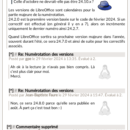
Celle d'octobre ne devrait-elle pas être 24.10.x ?
Les versions de LibreOffice sont calendaires pour la
partie majeure de la numérotation.
24.2.0 est la première version basée sur le code de février 2024. Si un
correctif est effectué (en général il y en a 7), alors on incrémente
uniquement le dernier numéro ainsi 24.2.7.
Quand LibreOffice sortira sa prochaine version majeure dans l'année,
souvent durant l'été, ce sera 24.7.0 et ainsi de suite pour les correctifs
associés.
[^]
#
Re: Numérotation des versions
Posté par
gpe
le 29 février 2024 à 13:35
.
Évalué à
2
.
Ah ok à la lecture je n'avais pas bien compris. Là
c'est plus clair pour moi.
Merci.
[^]
#
Re: Numérotation des versions
Posté par
Jean-Baptiste Faure
le 29 février 2024 à 15:47
.
Évalué à
2
.
Non, ce sera 24.8.0 parce qu'elle sera publiée en
août. À part ça c'est tout bon :-)
[^]
#
Commentaire supprimé