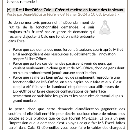
Je vous remercie !
[^]
#
Re: LibreOffice Calc - Créer et mettre en forme des tableaux
Posté par
Jean-Baptiste Faure
le 09 février 2024 à 10:03
.
Évalué à
7
.
Je donne mon avis personnel : indépendamment de
l'utilité de la fonctionnalité demandée, je suis
toujours très frustré par ce genre de demande qui
réclame d'ajouter à Calc une fonctionnalité présente
dans Excel.
Parce que ces demandes nous forcent à toujours courir après MS et
ainsi monopolisent des ressources au détriment de l'innovation
propre à LibreOffice.
Parce que parfois ces demandes paraissent venir de gens qui
veulent seulement un clone gratuit de MS-Office, donc de gens dont
on n'aura probablement jamais aucune contribution.
Parce que j'aimerais bien qu'au lieu de simplement reproduire une
fonctionnalité de MS-Office, on s'en inspire pour faire mieux. C'est
ce qui a été fait avec le "bandeau" et qui donne aux utilisateurs de
LibreOffice un large choix de configurations de l'interface
permettant de satisfaire les goûts et les habitudes de travail du plus
grand nombre.
Je pense donc que cette demande d'amélioration gagnerait des
soutiens si elle était enrichie pour décrire quelque chose de mieux, plus
souple et plus pratique que ce que fournit MS-Excel. Là on a un peu
l'impression que la demande c'est « voyez ce que fait MS-Excel, faites
pareil dans Calc. Et débrouillez vous pour faire le cahier des charges à