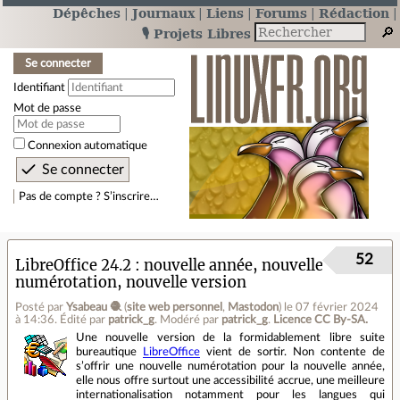
Dépêches
Journaux
Liens
Forums
Rédaction
🎙️ Projets Libres
Se connecter
Identifiant
Mot de passe
Connexion automatique
Pas de compte ? S’inscrire…
52
LibreOffice 24.2 : nouvelle année, nouvelle
numérotation, nouvelle version
Posté par
Ysabeau 🧶
(
site web personnel
,
Mastodon
)
le 07 février 2024
à 14:36
.
Édité par
patrick_g
.
Modéré par
patrick_g
.
Licence CC By‑SA.
Une nouvelle version de la formidablement libre suite
bureautique
LibreOffice
vient de sortir. Non contente de
s’offrir une nouvelle numérotation pour la nouvelle année,
elle nous offre surtout une accessibilité accrue, une meilleure
internationalisation notamment pour les langues qui