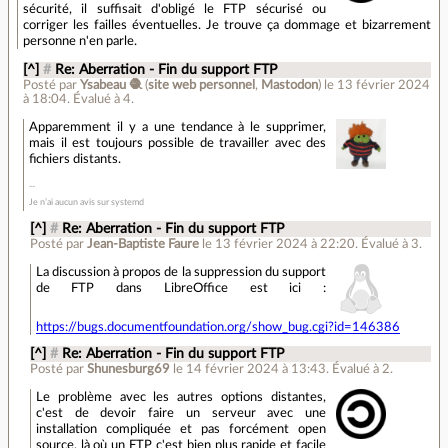
sécurité, il suffisait d'obligé le FTP sécurisé ou
corriger les failles éventuelles. Je trouve ça dommage et bizarrement
personne n'en parle.
[^]
#
Re: Aberration - Fin du support FTP
Posté par
Ysabeau 🧶
(
site web personnel
,
Mastodon
)
le 13 février 2024
à 18:04
.
Évalué à
4
.
Apparemment il y a une tendance à le supprimer,
mais il est toujours possible de travailler avec des
fichiers distants.
Je n’ai aucun avis sur systemd
[^]
#
Re: Aberration - Fin du support FTP
Posté par
Jean-Baptiste Faure
le 13 février 2024 à 22:20
.
Évalué à
3
.
La discussion à propos de la suppression du support
de FTP dans LibreOffice est ici :
https://bugs.documentfoundation.org/show_bug.cgi?id=146386
[^]
#
Re: Aberration - Fin du support FTP
Posté par
Shunesburg69
le 14 février 2024 à 13:43
.
Évalué à
2
.
Le problème avec les autres options distantes,
c'est de devoir faire un serveur avec une
installation compliquée et pas forcément open
source, là où un FTP c'est bien plus rapide et facile