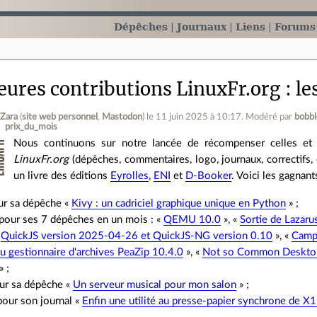
Dépêches
Journaux
Liens
Forums
leures contributions LinuxFr.org : l
 Zara
(
site web personnel
,
Mastodon
)
le 11 juin 2025 à 10:17
.
Modéré par
bobbl
prix_du_mois
Nous continuons sur notre lancée de récompenser celles et 
LinuxFr.org
(dépêches, commentaires, logo, journaux, correctifs, 
un livre des éditions
Eyrolles
,
ENI
et
D-Booker
. Voici les gagnan
our sa dépêche «
Kivy : un cadriciel graphique unique en Python
» ;
 pour ses 7 dépêches en un mois : «
QEMU 10.0
», «
Sortie de Lazarus
«
QuickJS version 2025-04-26 et QuickJS-NG version 0.10
», «
Campa
du gestionnaire d'archives PeaZip 10.4.0
», «
Not so Common Desktop
» ;
our sa dépêche «
Un serveur musical pour mon salon
» ;
 pour son journal «
Enfin une utilité au presse-papier synchrone de X