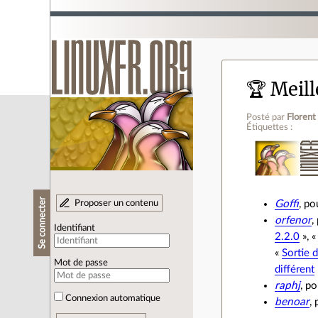
🏆 Meil
Posté par
Florent
Étiquettes :
Se connecter
Proposer un contenu
Goffi
, p
orfenor
,
Identifiant
2.2.0
», 
«
Sortie 
Mot de passe
différent
raphj
, p
Connexion automatique
benoar
,