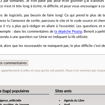
 par semaines. Je n'en parle pas pour m'en glorifier (j'ai d'ailleurs 
e n'est ni très long à écrire, ni difficile, et pour vous encourager à co
es de logiciels, pas besoin de faire long! Ce qui prend le plus de t
vez lu l'annonce de sortie, parcouru le site et le code source et che
e il n'y a plus qu'à rédiger en allant à l'essentiel. Les questions e
xemple : dans les commentaires de
la dépêche Peazip
, Benoit a parl
 répondu à une question sur Unrar en indiquant la lib utilisée.
, alors que les nouveautés ne manquent pas, le plus difficile c'est de
 des commentaires
appartiennent à celles et ceux qui les ont postés. Nous n’en sommes pas respo
e
s (tags) populaires
Sites amis
ligence_artificielle
Agenda du Libre
ds_modèles_de_langage
April