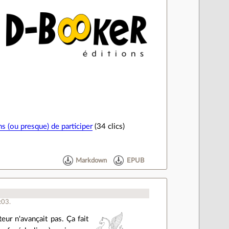
s (ou presque) de participer
(34 clics)
Markdown
EPUB
:03.
teur n'avançait pas. Ça fait