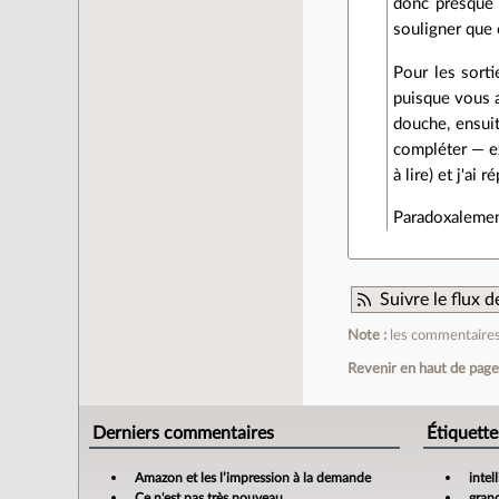
donc presque 3
souligner que c
Pour les sorti
puisque vous a
douche, ensuit
compléter — e
à lire) et j'ai
Paradoxalement
Suivre le flux
Note :
les commentaires 
Revenir en haut de pag
Derniers commentaires
Étiquette
Amazon et les l’impression à la demande
intel
Ce n'est pas très nouveau
gran