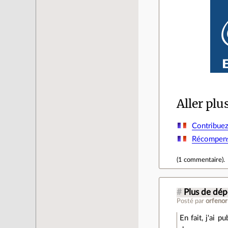
Aller plu
Contribuez 
Récompense
(
1 commentaire
).
#
Plus de dé
Posté par
orfenor
En fait, j'ai 