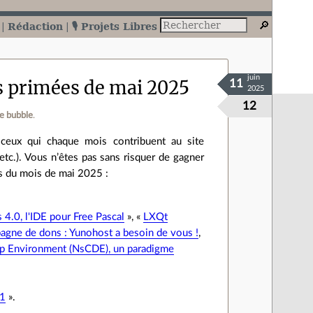
Rédaction
🎙️ Projets Libres
juin
es primées de mai 2025
11
2025
12
e bubble
.
ceux qui chaque mois contribuent au site
etc.). Vous n’êtes pas sans risquer de gagner
ts du mois de mai 2025 :
 4.0, l'IDE pour Free Pascal
», «
LXQt
gne de dons : Yunohost a besoin de vous !
,
 Environment (NsCDE), un paradigme
11
».