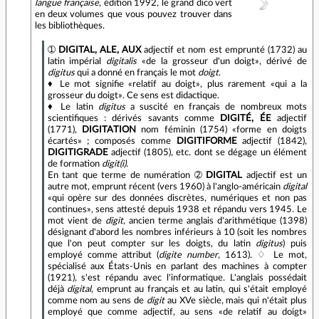
langue française
, édition 1992, le grand dico vert
en deux volumes que vous pouvez trouver dans
les bibliothèques.
➀
DIGITAL, ALE, AUX
adjectif et nom est emprunté (1732) au
latin impérial
digitalis
«de la grosseur d'un doigt», dérivé de
digitus
qui a donné en français le mot
doigt
.
♦ Le mot signifie «relatif au doigt», plus rarement «qui a la
grosseur du doigt». Ce sens est didactique.
♦ Le latin
digitus
a suscité en français de nombreux mots
scientifiques : dérivés savants comme
DIGITÉ, ÉE
adjectif
(1771),
DIGITATION
nom féminin (1754) «forme en doigts
écartés» ; composés comme
DIGITIFORME
adjectif (1842),
DIGITIGRADE
adjectif (1805), etc. dont se dégage un élément
de formation
digit(i)
.
En tant que terme de numération ➁
DIGITAL
adjectif est un
autre mot, emprunt récent (vers 1960) à l'anglo-américain
digital
«qui opère sur des données discrètes, numériques et non pas
continues», sens attesté depuis 1938 et répandu vers 1945. Le
mot vient de
digit
, ancien terme anglais d'arithmétique (1398)
désignant d'abord les nombres inférieurs à 10 (soit les nombres
que l'on peut compter sur les doigts, du latin
digitus
) puis
employé comme attribut (
digite number
, 1613). ♢ Le mot,
spécialisé aux États-Unis en parlant des machines à compter
(1921), s'est répandu avec l'informatique. L'anglais possédait
déjà
digital
, emprunt au français et au latin, qui s'était employé
comme nom au sens de
digit
au XVe siècle, mais qui n'était plus
employé que comme adjectif, au sens «de relatif au doigt»