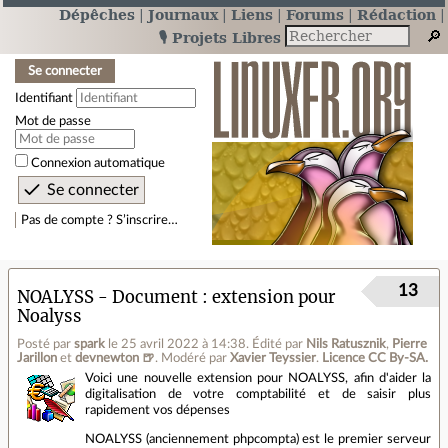
Dépêches
Journaux
Liens
Forums
Rédaction
🎙️ Projets Libres
Se connecter
Identifiant
Mot de passe
Connexion automatique
Pas de compte ? S’inscrire…
13
NOALYSS - Document : extension pour
Noalyss
Posté par
spark
le 25 avril 2022 à 14:38
.
Édité par
Nils Ratusznik
,
Pierre
Jarillon
et
devnewton 🍺
.
Modéré par
Xavier Teyssier
.
Licence CC By‑SA.
Voici une nouvelle extension pour NOALYSS, afin d'aider la
digitalisation de votre comptabilité et de saisir plus
rapidement vos dépenses
NOALYSS (anciennement phpcompta) est le premier serveur