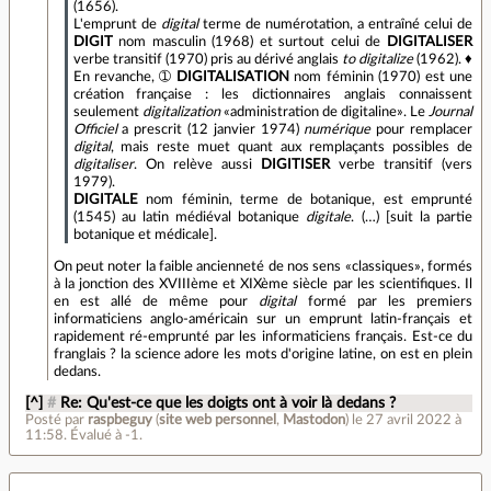
(1656).
L'emprunt de
digital
terme de numérotation, a entraîné celui de
DIGIT
nom masculin (1968) et surtout celui de
DIGITALISER
verbe transitif (1970) pris au dérivé anglais
to digitalize
(1962). ♦
En revanche, ➀
DIGITALISATION
nom féminin (1970) est une
création française : les dictionnaires anglais connaissent
seulement
digitalization
«administration de digitaline». Le
Journal
Officiel
a prescrit (12 janvier 1974)
numérique
pour remplacer
digital
, mais reste muet quant aux remplaçants possibles de
digitaliser
. On relève aussi
DIGITISER
verbe transitif (vers
1979).
DIGITALE
nom féminin, terme de botanique, est emprunté
(1545) au latin médiéval botanique
digitale
. (…) [suit la partie
botanique et médicale].
On peut noter la faible ancienneté de nos sens «classiques», formés
à la jonction des XVIIIème et XIXème siècle par les scientifiques. Il
en est allé de même pour
digital
formé par les premiers
informaticiens anglo-américain sur un emprunt latin-français et
rapidement ré-emprunté par les informaticiens français. Est-ce du
franglais ? la science adore les mots d'origine latine, on est en plein
dedans.
[^]
#
Re: Qu'est-ce que les doigts ont à voir là dedans ?
Posté par
raspbeguy
(
site web personnel
,
Mastodon
)
le 27 avril 2022 à
11:58
.
Évalué à
-1
.