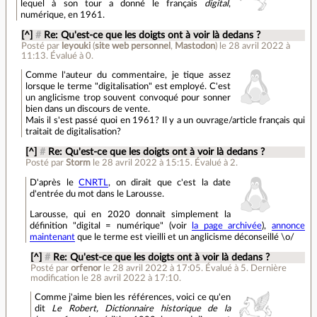
lequel à son tour a donné le français
digital
,
numérique, en 1961.
[^]
#
Re: Qu'est-ce que les doigts ont à voir là dedans ?
Posté par
leyouki
(
site web personnel
,
Mastodon
)
le 28 avril 2022 à
11:13
.
Évalué à
0
.
Comme l'auteur du commentaire, je tique assez
lorsque le terme "digitalisation" est employé. C'est
un anglicisme trop souvent convoqué pour sonner
bien dans un discours de vente.
Mais il s'est passé quoi en 1961? Il y a un ouvrage/article français qui
traitait de digitalisation?
[^]
#
Re: Qu'est-ce que les doigts ont à voir là dedans ?
Posté par
Storm
le 28 avril 2022 à 15:15
.
Évalué à
2
.
D'après le
CNRTL
, on dirait que c'est la date
d'entrée du mot dans le Larousse.
Larousse, qui en 2020 donnait simplement la
définition "digital = numérique" (voir
la page archivée
),
annonce
maintenant
que le terme est vieilli et un anglicisme déconseillé \o/
[^]
#
Re: Qu'est-ce que les doigts ont à voir là dedans ?
Posté par
orfenor
le 28 avril 2022 à 17:05
.
Évalué à
5
.
Dernière
modification le 28 avril 2022 à 17:10.
Comme j'aime bien les références, voici ce qu'en
dit
Le Robert, Dictionnaire historique de la