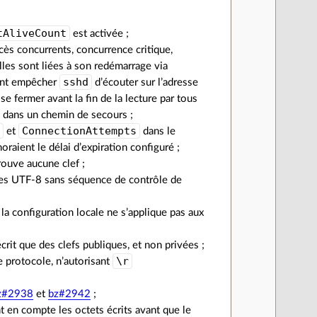
tAliveCount
est activée ;
cès concurrents, concurrence critique,
elles sont liées à son redémarrage via
sshd
vant empêcher
d’écouter sur l’adresse
se fermer avant la fin de la lecture par tous
si dans un chemin de secours ;
t
ConnectionAttempts
et
dans le
oraient le délai d’expiration configuré ;
rouve aucune clef ;
ères UTF-8 sans séquence de contrôle de
e la configuration locale ne s’applique pas aux
’écrit que des clefs publiques, et non privées ;
\r
e protocole, n’autorisant
z#2938
et
bz#2942
;
t en compte les octets écrits avant que le