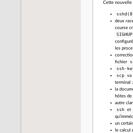
Cette nouvelle 
sshd(8
deux
rac
course cr
SIGHUP
configuré
les proce
correctio
s
fichier
ssh-ke
scp
va 
terminal 
la docum
hôtes de
autre cla
ssh
et
qu’imméd
un certai
le calcul