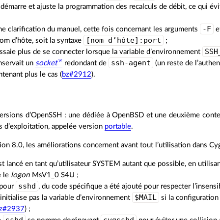
démarre et ajuste la programmation des recalculs de débit, ce qui évit
-F
e clarification du manuel, cette fois concernant les arguments
e
[nom d’hôte]:port
nom d’hôte, soit la syntaxe
;
SSH
ssaie plus de se connecter lorsque la variable d’environnement
ssh-agent
servait un
socket
redondant de
(un reste de l’authen
ntenant plus le cas (
bz#2912
).
 versions d’OpenSSH : une dédiée à OpenBSD et une deuxième contena
 d’exploitation, appelée version
portable
.
ion 8.0, les améliorations concernent avant tout l’utilisation dans Cy
t lancé en tant qu’utilisateur SYSTEM autant que possible, en utilisan
e le
logon
MsV1_0 S4U ;
sshd
 pour
, du code spécifique a été ajouté pour respecter l’insensib
$MAIL
initialise pas la variable d’environnement
si la configuration
z#2937
) ;