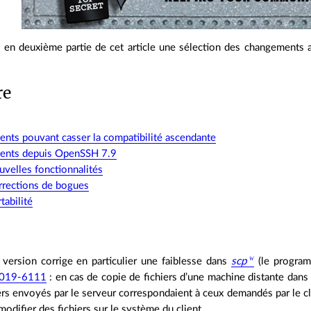
 en deuxième partie de cet article une sélection des changements 
re
nts pouvant casser la compatibilité ascendante
ents depuis OpenSSH 7.9
velles fonctionnalités
rrections de bogues
tabilité
 version corrige en particulier une faiblesse dans
scp
(le programm
019-6111
: en cas de copie de fichiers d’une machine distante dans 
rs envoyés par le serveur correspondaient à ceux demandés par le cli
modifier des fichiers sur le système du client.