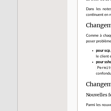
Dans les notes
continuent en 
Changeme
Comme à chaque
poser problème 
pour scp
le client
pour ssh
Permit
confondu
Changem
Nouvelles f
Parmi les nouv