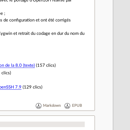
 avec le portage d’OpenSSH réalisé par
e ;
 de configuration et ont été corrigés
Cygwin et retrait du codage en dur du nom du
n de la 8.0 (texte)
(157 clics)
clics)
OpenSSH 7.9
(129 clics)
Markdown
EPUB