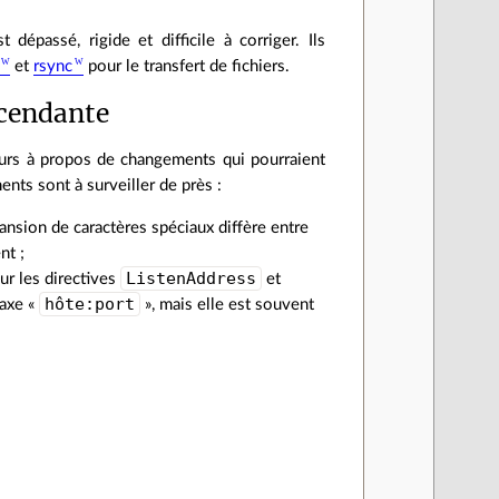
épassé, rigide et difficile à corriger. Ils
et
rsync
pour le transfert de fichiers.
scendante
eurs à propos de changements qui pourraient
nts sont à surveiller de près :
xpansion de caractères spéciaux diffère entre
nt ;
ListenAddress
our les directives
et
hôte:port
taxe «
», mais elle est souvent