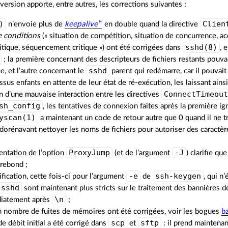
version apporte, entre autres, les corrections suivantes :
)
Clien
n’envoie plus de
keepalive
en double quand la directive
e conditions
(« situation de compétition, situation de concurrence, ac
sshd(8)
itique, séquencement critique ») ont été corrigées dans
, 
; la première concernant des descripteurs de fichiers restants pou
sshd
e, et l’autre concernant le
parent qui redémarre, car il pouvait 
ssus enfants en attente de leur état de ré‐exécution, les laissant ain
ConnectTimeou
n d’une mauvaise interaction entre les directives
sh_config
, les tentatives de connexion faites après la première ign
yscan(1)
a maintenant un code de retour autre que 0 quand il ne t
dorénavant nettoyer les noms de fichiers pour autoriser des caract
;
ProxyJump
-J
entation de l’option
(et de l’argument
) clarifie qu
 rebond ;
-e
ssh-keygen
rification, cette fois‐ci pour l’argument
de
, qui n
sshd
sont maintenant plus stricts sur le traitement des bannières d
\n
iatement après
;
n nombre de fuites de mémoires ont été corrigées, voir les bogues
b
scp
sftp
 de débit initial a été corrigé dans
et
: il prend maintenan