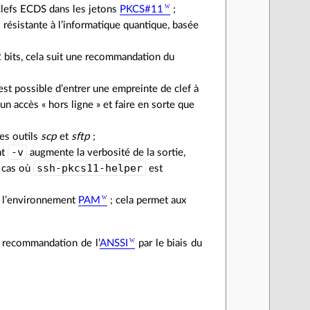
 clefs ECDS dans les jetons
PKCS#11
;
résistante à l’informatique quantique, basée
2 bits, cela suit une recommandation du
est possible d’entrer une empreinte de clef à
un accès « hors ligne » et faire en sorte que
es outils
scp
et
sftp
;
-v
nt
augmente la verbosité de la sortie,
ssh-pkcs11-helper
e cas où
est
 l’environnement
PAM
; cela permet aux
ne recommandation de l’
ANSSI
par le biais du