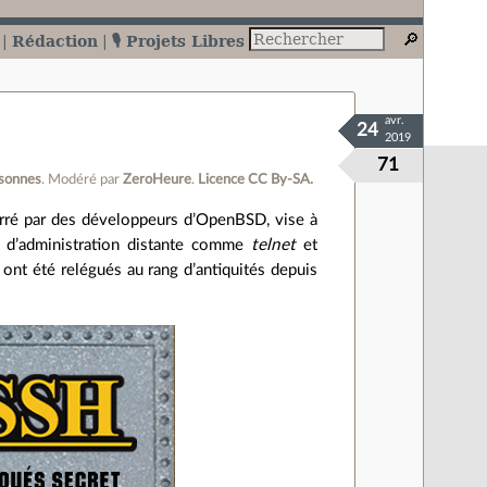
Rédaction
🎙️ Projets Libres
avr.
24
2019
71
rsonnes
.
Modéré par
ZeroHeure
.
Licence CC By‑SA.
arré par des développeurs d’OpenBSD, vise à
ls d’administration distante comme
telnet
et
ls ont été relégués au rang d’antiquités depuis