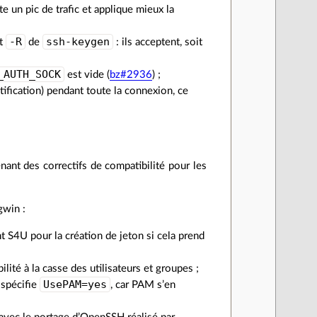
e un pic de trafic et applique mieux la
-R
ssh-keygen
t
de
: ils acceptent, soit
_AUTH_SOCK
est vide (
bz#2936
) ;
tification) pendant toute la connexion, ce
nt des correctifs de compatibilité pour les
gwin :
t S4U pour la création de jeton si cela prend
ilité à la casse des utilisateurs et groupes ;
UsePAM=yes
 spécifie
, car PAM s’en