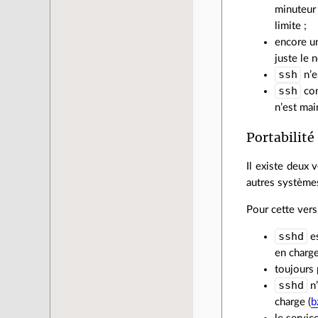
minuteur 
limite ;
encore un
juste le 
ssh
n’e
ssh
con
n’est mai
Portabilité
Il existe deux
autres systèmes
Pour cette vers
sshd
es
en charg
toujours
sshd
n’
charge (
b