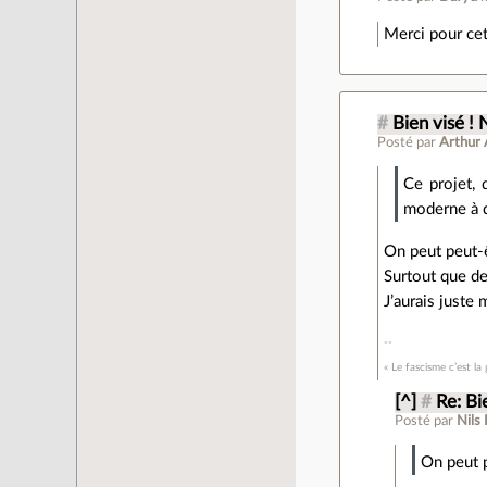
Merci pour cet
#
Bien visé !
Posté par
Arthur 
Ce projet,
moderne à d
On peut peut-ê
Surtout que de
J’aurais juste 
« Le fascisme c’est 
[^]
#
Re: Bi
Posté par
Nils
On peut p