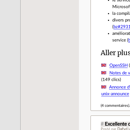
le servic
Microsoft
la compil
divers pr
(
bz#293
améliorat
service (
Aller plu
OpenSSH
(
Notes de v
(149 clics)
Annonce d'
unix-announce
(
4 commentaires
)
#
Excellente
Posté par
Dafyd
l