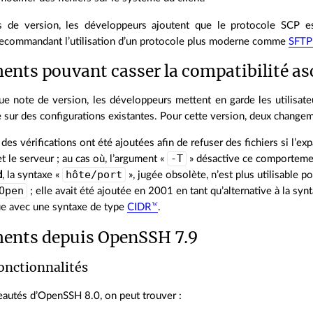
 de version, les développeurs ajoutent que le protocole SCP est d
recommandant l’utilisation d’un protocole plus moderne comme
SFTP
nts pouvant casser la compatibilité a
 note de version, les développeurs mettent en garde les utilisat
sur des configurations existantes. Pour cette version, deux changeme
, des vérifications ont été ajoutées afin de refuser des fichiers si l’e
-T
 et le serveur ; au cas où, l’argument «
» désactive ce comporteme
hôte/port
d
, la syntaxe «
», jugée obsolète, n’est plus utilisable p
Open
; elle avait été ajoutée en 2001 en tant qu’alternative à la syn
e avec une syntaxe de type
CIDR
.
ents depuis OpenSSH 7.9
onctionnalités
eautés d’OpenSSH 8.0, on peut trouver :