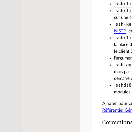
ssh(1)
ssh(1)
sur une 
ssh-ke
NIST
, 
ssh(1)
la place 
le client
l’argume
ssh-ag
mais pas
démarré 
sshd(8
modules P
À noter, pour c
Référentiel Gén
Correction