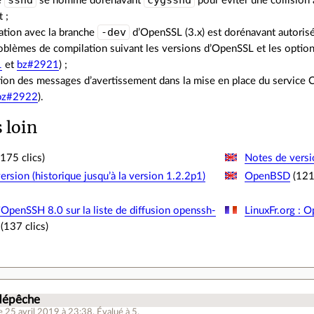
sshd
cygsshd
e
se nomme dorénavant
pour éviter une collision
 ;
-dev
ation avec la branche
d’OpenSSL (3.x) est dorénavant autorisé
oblèmes de compilation suivant les versions d’OpenSSL et les options
1
et
bz#2921
) ;
ion des messages d’avertissement dans la mise en place du service 
bz#2922
).
s loin
175 clics)
Notes de versio
ersion (historique jusqu’à la version 1.2.2p1)
OpenBSD
(121 
OpenSSH 8.0 sur la liste de diffusion openssh-
LinuxFr.org : 
(137 clics)
.
 dépêche
e 25 avril 2019 à 23:38
.
Évalué à
5
.