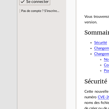
Pas de compte ? S’inscrire…
Vous trouverez
version.
Sommai
Sécurité
Changeme
Changem
Nou
Co
Por
Sécurité
Cette nouvelle
numéro
CVE-2
noms des fichie
de créer ou de 