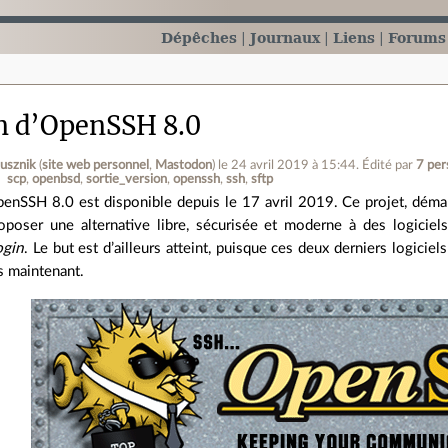
Dépêches
Journaux
Liens
Forums
n d’OpenSSH 8.0
tusznik
(
site web personnel
,
Mastodon
)
le 24 avril 2019 à 15:44
.
Édité par
7 pe
scp
openbsd
sortie_version
openssh
ssh
sftp
enSSH 8.0 est disponible depuis le 17 avril 2019. Ce projet, dém
oposer une alternative libre, sécurisée et moderne à des logicie
ogin
. Le but est d’ailleurs atteint, puisque ces deux derniers logicie
s maintenant.