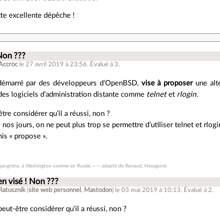
te excellente dépêche !
 Non ???
Accroc
le 27 avril 2019 à 23:56
.
Évalué à
3
.
 démarré par des développeurs d’OpenBSD,
vise à proposer
une alte
es logiciels d’administration distante comme
telnet
et
rlogin
.
tre considérer qu’il a réussi, non ?
 nos jours, on ne peut plus trop se permettre d’utiliser telnet et rlog
mis « propose ».
la gangrène, à Washington comme en Russie. » — adapté de Renaud, Hexagone
en visé ! Non ???
 Ratusznik
(
site web personnel
,
Mastodon
)
le 03 mai 2019 à 10:13
.
Évalué à
2
.
eut-être considérer qu’il a réussi, non ?