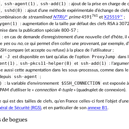
ssh-agent(1)
ssh-add(1)
,
,
: ajout de la prise en charge de
sshd(8)
,
: ajout d’une méthode expérimentale d’échange de clefs 
761
combinaison de
streamlined
NTRU
prime
4591
et
X25519
;
ygen(1)
: augmentation de la taille par défaut des clefs RSA à 307
émise dans la publication spéciale 800-57 ;
: en cas de demande d’enregistrement d’une nouvelle clef d’hôte, il 
de
yes
ou
no
, ce qui permet d’en coller une provenant, par exemple, d’
 SSH compare (et accepte ou refuse) à la place de l’utilisateur ;
-J
ProxyJump
nt
est disponible en tant qu’alias de l’option
dans l
ent(1)
ssh-pkcs11-helper(8)
ssh-add(1)
,
et
: l’argume
se aussi cette augmentation dans les sous‐processus, comme dans l
ssh-agent
depuis
;
)
$SSH_CONNECTION
: la variable d’environnement
est exposée à
AM d’utiliser le «
connection 4‐tuple
» (quadruplet de connexion).
e qui est des tailles de clefs, qu’en France celles‐ci font l’objet d’u
éral de Sécurité (RGS)
, et en particulier de son
annexe B1
.
s de bogues