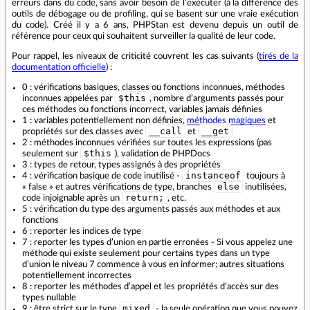
erreurs dans du code, sans avoir besoin de l’exécuter (à la différence des
outils de débogage ou de profiling, qui se basent sur une vraie exécution
du code). Créé il y a 6 ans, PHPStan est devenu depuis un outil de
référence pour ceux qui souhaitent surveiller la qualité de leur code.
Pour rappel, les niveaux de criticité couvrent les cas suivants (
tirés de la
documentation officielle
) :
0 : vérifications basiques, classes ou fonctions inconnues, méthodes
$this
inconnues appelées par
, nombre d’arguments passés pour
ces méthodes ou fonctions incorrect, variables jamais définies
1 : variables potentiellement non définies,
méthodes magiques
et
__call
__get
propriétés sur des classes avec
et
2 : méthodes inconnues vérifiées sur toutes les expressions (pas
$this
seulement sur
), validation de PHPDocs
3 : types de retour, types assignés à des propriétés
instanceof
4 : vérification basique de code inutilisé -
toujours à
else
« false » et autres vérifications de type, branches
inutilisées,
return;
code injoignable après un
, etc.
5 : vérification du type des arguments passés aux méthodes et aux
fonctions
6 : reporter les indices de type
7 : reporter les types d’union en partie erronées - Si vous appelez une
méthode qui existe seulement pour certains types dans un type
d’union le niveau 7 commence à vous en informer; autres situations
potentiellement incorrectes
8 : reporter les méthodes d’appel et les propriétés d’accès sur des
types nullable
mixed
9 : être strict sur le type
- la seule opération que vous pouvez