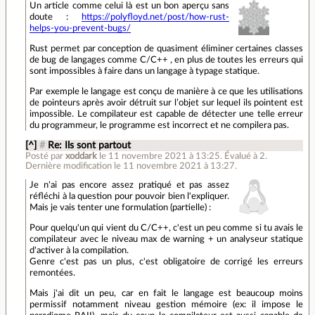
Un article comme celui là est un bon aperçu sans
doute :
https://polyfloyd.net/post/how-rust-
helps-you-prevent-bugs/
Rust permet par conception de quasiment éliminer certaines classes
de bug de langages comme C/C++ , en plus de toutes les erreurs qui
sont impossibles à faire dans un langage à typage statique.
Par exemple le langage est conçu de manière à ce que les utilisations
de pointeurs après avoir détruit sur l’objet sur lequel ils pointent est
impossible. Le compilateur est capable de détecter une telle erreur
du programmeur, le programme est incorrect et ne compilera pas.
[^]
#
Re: Ils sont partout
Posté par
xoddark
le 11 novembre 2021 à 13:25
.
Évalué à
2
.
Dernière modification le 11 novembre 2021 à 13:27.
Je n'ai pas encore assez pratiqué et pas assez
réfléchi à la question pour pouvoir bien l'expliquer.
Mais je vais tenter une formulation (partielle) :
Pour quelqu'un qui vient du C/C++, c'est un peu comme si tu avais le
compilateur avec le niveau max de warning + un analyseur statique
d'activer à la compilation.
Genre c'est pas un plus, c'est obligatoire de corrigé les erreurs
remontées.
Mais j'ai dit un peu, car en fait le langage est beaucoup moins
permissif notamment niveau gestion mémoire (ex: il impose le