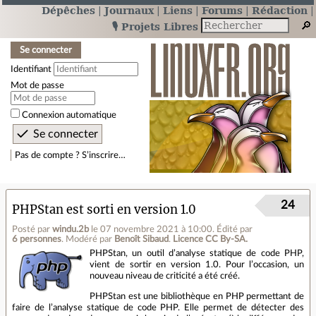
Dépêches
Journaux
Liens
Forums
Rédaction
🎙️ Projets Libres
Se connecter
Identifiant
Mot de passe
Connexion automatique
Pas de compte ? S’inscrire…
24
PHPStan est sorti en version 1.0
Posté par
windu.2b
le 07 novembre 2021 à 10:00
.
Édité par
6 personnes
.
Modéré par
Benoît Sibaud
.
Licence CC By‑SA.
PHPStan, un outil d’analyse statique de code PHP,
vient de sortir en version 1.0. Pour l’occasion, un
nouveau niveau de criticité a été créé.
PHPStan est une bibliothèque en PHP permettant de
faire de l’analyse statique de code PHP. Elle permet de détecter des