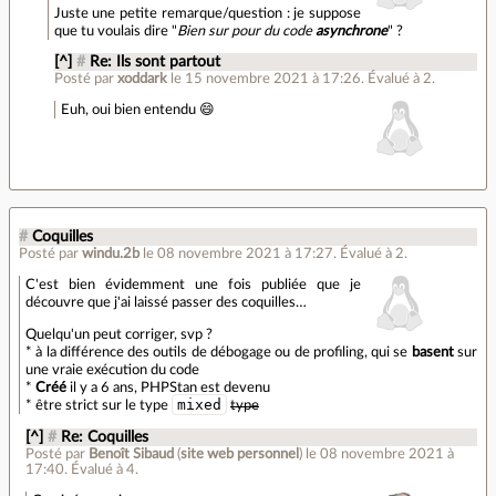
Juste une petite remarque/question : je suppose
que tu voulais dire "
Bien sur pour du code
asynchrone
" ?
[^]
#
Re: Ils sont partout
Posté par
xoddark
le 15 novembre 2021 à 17:26
.
Évalué à
2
.
Euh, oui bien entendu 😄
#
Coquilles
Posté par
windu.2b
le 08 novembre 2021 à 17:27
.
Évalué à
2
.
C'est bien évidemment une fois publiée que je
découvre que j'ai laissé passer des coquilles…
Quelqu'un peut corriger, svp ?
* à la différence des outils de débogage ou de profiling, qui se
basent
sur
une vraie exécution du code
*
Créé
il y a 6 ans, PHPStan est devenu
mixed
* être strict sur le type
type
[^]
#
Re: Coquilles
Posté par
Benoît Sibaud
(
site web personnel
)
le 08 novembre 2021 à
17:40
.
Évalué à
4
.