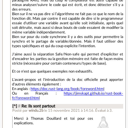
paradigme RAII), mais du coup le compilateur est aussi capable de
mieux analyser/suivre le code qui est écrit, et donc détecter s'il y a
des erreurs.
Bien sur il ne va pas dire si l’algorithme ne fait pas ce que le nom de la
fonction dit. Mais par contre il est capable de dire si le programmeur
essaie d'utiliser une variable avant qu'elle soit initialisée, après quel
soit détruite, mais aussi si deux bouts de code essaient de modifier la
même variable indépendamment.
Bien sur pour du code synchrone il y a des outils pour permettre la
synchro et le partage de variable/donnée. Mais il faut utiliser des
types spécifiques et qui du coup explicite l'intention.
J'aime aussi la séparation Safe/Non-safe qui permet d'expliciter et
d'encadrer les parties ou la gestion mémoire est faite de façon moins
stricte (nécessaire pour certain conteneurs/types de base).
Et ce n'est que quelques exemples non exhaustifs.
L'avant-propos et l'introduction de la doc officielle peut apporter
d'autres éléments également :
En anglais :
https://doc.rust-lang.org/book/foreword.html
Ou en Français :
https://jimskapt.github.io/rust-book-
fr/foreword.html
[^]
#
Re: Ils sont partout
Posté par
windu.2b
le 15 novembre 2021 à 14:16
.
Évalué à
3
.
Merci à Thomas Douillard et toi pour ces
explications.