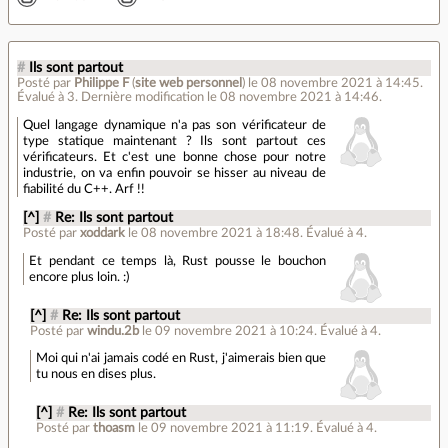
#
Ils sont partout
Posté par
Philippe F
(
site web personnel
)
le 08 novembre 2021 à 14:45
.
Évalué à
3
.
Dernière modification le 08 novembre 2021 à 14:46.
Quel langage dynamique n'a pas son vérificateur de
type statique maintenant ? Ils sont partout ces
vérificateurs. Et c'est une bonne chose pour notre
industrie, on va enfin pouvoir se hisser au niveau de
fiabilité du C++. Arf !!
[^]
#
Re: Ils sont partout
Posté par
xoddark
le 08 novembre 2021 à 18:48
.
Évalué à
4
.
Et pendant ce temps là, Rust pousse le bouchon
encore plus loin. :)
[^]
#
Re: Ils sont partout
Posté par
windu.2b
le 09 novembre 2021 à 10:24
.
Évalué à
4
.
Moi qui n'ai jamais codé en Rust, j'aimerais bien que
tu nous en dises plus.
[^]
#
Re: Ils sont partout
Posté par
thoasm
le 09 novembre 2021 à 11:19
.
Évalué à
4
.