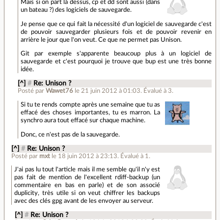
Mais si on part là dessus, cp et dd sont aussi (dans
un bateau ?) des logiciels de sauvegarde.
Je pense que ce qui fait la nécessité d'un logiciel de sauvegarde c'est
de pouvoir sauvegarder plusieurs fois et de pouvoir revenir en
arrière le jour que l'on veut. Ce que ne permet pas Unison.
Git par exemple s'apparente beaucoup plus à un logiciel de
sauvegarde et c'est pourquoi je trouve que bup est une très bonne
idée.
[^]
#
Re: Unison ?
Posté par
Wawet76
le 21 juin 2012 à 01:03
.
Évalué à
3
.
Si tu te rends compte après une semaine que tu as
effacé des choses importantes, tu es marron. La
synchro aura tout effacé sur chaque machine.
Donc, ce n'est pas de la sauvegarde.
[^]
#
Re: Unison ?
Posté par
mxt
le 18 juin 2012 à 23:13
.
Évalué à
1
.
J'ai pas lu tout l'article mais il me semble qu'il n'y est
pas fait de mention de l'excellent rdiff-backup (un
commentaire en bas en parle) et de son associé
duplicity, très utile si on veut chiffrer les backups
avec des clés gpg avant de les envoyer au serveur.
[^]
#
Re: Unison ?