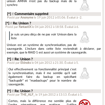
unison AMHA n'est pas du backup mais de la
synchro
[^]
#
Commentaire supprimé
Posté par
Anonyme
le 19 juin 2012 à 01:06
.
Évalué à
-2
.
[^]
#
Re: Unison ?
Posté par
FantastIX
le 04 juin 2012 à 18:58
.
Évalué à
6
.
je suis un peu déçu de ne pas voir Unison dans la
liste
Unison est un système de synchronisation, pas de
sauvegarde. L'inclure dans cette liste reviendrait à déclarer, par
exemple, que le RAID 1 est aussi un système de sauvegarde.
[^]
#
Re: Unison ?
Posté par
Ekinoks
le 04 juin 2012 à 21:30
.
Évalué à
5
.
Oui effectivement sa fonctionnalité principal c'est
la synchronisation, mais il me semble qu'il sait
également faire du backup en spécifiant
"backupdir" et "maxbackups" pour le nombre de
sauvegarde.
[^]
#
Re: Unison ?
Posté par
THE_ALF_
le 19 juin 2012 à 13:13
.
Évalué à
1
.
Certes, mais la différence me semble plus de
l'ordre sémantique que pratique… J'utilise