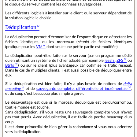
le disque du serveur contient les données sauvegardées.
Les différents logiciels à installer sur le client ou le serveur dépendent de
la solution logicielle choisie.
Déduplication
La déduplication permet d'économiser de l'espace disque en détectant les
fichiers identiques, ou les morceaux (
chunk
) de fichiers identiques
(pratique pour les
VM
dont seule une petite partie est modifiée).
La déduplication peut-être faite sur le serveur (par un programme dédié
ou en utilisant un système de fichier adapté, par exemple
lessfs
,
ZFS
ou
Btrfs
) ou sur le client (plus avantageux car optimise le trafic réseau).
Dans le cas de multiples clients, il est aussi possible de dédupliquer entre
eux.
Si la déduplication est bien faite, il n'y a plus besoin de notions de
delta
encoding
et de
sauvegarde complète, différentielle et incrémentale
,
et du coup c'est beaucoup plus simple à gérer.
Le désavantage est que si le morceau dédupliqué est perdu/corrompu,
tout le monde est touché.
Sans déduplication, s'il vous reste une sauvegarde complète vous n'avez
pas tout perdu. Avec déduplication, il est facile de perdre beaucoup d'un
coup.
Il est donc primordial de bien gérer la redondance si vous vous orientez
vers la déduplication.