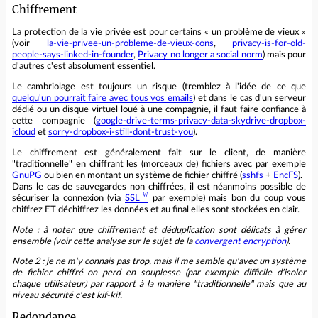
Chiffrement
La protection de la vie privée est pour certains « un problème de vieux »
(voir
la-vie-privee-un-probleme-de-vieux-cons
,
privacy-is-for-old-
people-says-linked-in-founder
,
Privacy no longer a social norm
) mais pour
d'autres c'est absolument essentiel.
Le cambriolage est toujours un risque (tremblez à l'idée de ce que
quelqu'un pourrait faire avec tous vos emails
) et dans le cas d'un serveur
dédié ou un disque virtuel loué à une compagnie, il faut faire confiance à
cette compagnie (
google-drive-terms-privacy-data-skydrive-dropbox-
icloud
et
sorry-dropbox-i-still-dont-trust-you
).
Le chiffrement est généralement fait sur le client, de manière
"traditionnelle" en chiffrant les (morceaux de) fichiers avec par exemple
GnuPG
ou bien en montant un système de fichier chiffré (
sshfs
+
EncFS
).
Dans le cas de sauvegardes non chiffrées, il est néanmoins possible de
sécuriser la connexion (via
SSL
par exemple) mais bon du coup vous
chiffrez ET déchiffrez les données et au final elles sont stockées en clair.
Note : à noter que chiffrement et déduplication sont délicats à gérer
ensemble (voir cette analyse sur le sujet de la
convergent encryption
).
Note 2 : je ne m'y connais pas trop, mais il me semble qu'avec un système
de fichier chiffré on perd en souplesse (par exemple difficile d'isoler
chaque utilisateur) par rapport à la manière "traditionnelle" mais que au
niveau sécurité c'est kif-kif.
Redondance