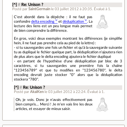
[^]
#
Re: Unison ?
Posté par
SaintGermain
le 03 juillet 2012 à 20:35
.
Évalué à
1
.
C'est abordé dans la dépêche : il ne faut pas
confondre
delta encoding
et
déduplication
. La
lecture des liens est un peu longue mais permet
de bien comprendre la différence.
En gros, voici deux exemples montrant les différences (je simplifie
hein, il ne faut pas prendre cela au pied de la lettre) :
- si tu sauvegardes une fois un fichier et qu'à la sauvegarde suivante
tu as dupliqué le fichier quelque part, la déduplication n'ajoutera rien
de plus alors que le delta encoding ajoutera le fichier dupliqué
- en partant de l'hypothèse d'une déduplication par bloc de 3
caractères, si tu sauvegardes une première fois la chaîne
"123456789" et que tu modifies en "123456780", le delta
encoding devrait juste stocker "0" alors que la déduplication
stockera "780".
[^]
#
Re: Unison ?
Posté par
AkaiKen
le 03 juillet 2012 à 22:24
.
Évalué à
1
.
Oh, je vois. Donc je n'avais effectivement pas
bien compris… Merci ! Je m'en vais lire les deux
articles, et essayer de mieux saisir.