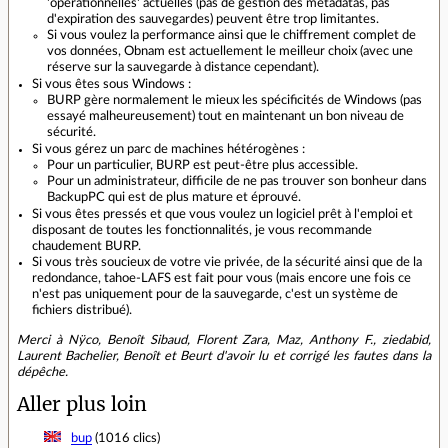
'opérationnelles' actuelles (pas de gestion des metadatas, pas
d'expiration des sauvegardes) peuvent être trop limitantes.
Si vous voulez la performance ainsi que le chiffrement complet de
vos données, Obnam est actuellement le meilleur choix (avec une
réserve sur la sauvegarde à distance cependant).
Si vous êtes sous Windows :
BURP gère normalement le mieux les spécificités de Windows (pas
essayé malheureusement) tout en maintenant un bon niveau de
sécurité.
Si vous gérez un parc de machines hétérogènes :
Pour un particulier, BURP est peut-être plus accessible.
Pour un administrateur, difficile de ne pas trouver son bonheur dans
BackupPC qui est de plus mature et éprouvé.
Si vous êtes pressés et que vous voulez un logiciel prêt à l'emploi et
disposant de toutes les fonctionnalités, je vous recommande
chaudement BURP.
Si vous très soucieux de votre vie privée, de la sécurité ainsi que de la
redondance, tahoe-LAFS est fait pour vous (mais encore une fois ce
n'est pas uniquement pour de la sauvegarde, c'est un système de
fichiers distribué).
Merci à Nÿco, Benoît Sibaud, Florent Zara, Maz, Anthony F., ziedabid,
Laurent Bachelier, Benoît et Beurt d'avoir lu et corrigé les fautes dans la
dépêche.
Aller plus loin
bup
(1016 clics)