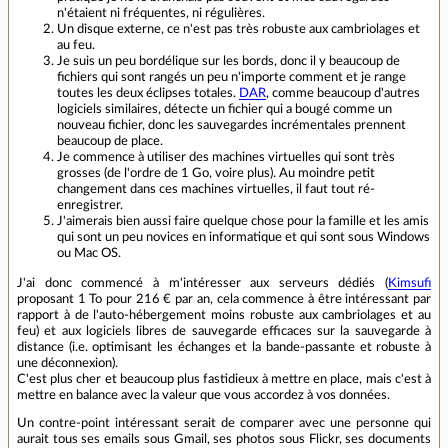
n'étaient ni fréquentes, ni régulières.
Un disque externe, ce n'est pas très robuste aux cambriolages et
au feu.
Je suis un peu bordélique sur les bords, donc il y beaucoup de
fichiers qui sont rangés un peu n'importe comment et je range
toutes les deux éclipses totales.
DAR
, comme beaucoup d'autres
logiciels similaires, détecte un fichier qui a bougé comme un
nouveau fichier, donc les sauvegardes incrémentales prennent
beaucoup de place.
Je commence à utiliser des machines virtuelles qui sont très
grosses (de l'ordre de 1 Go, voire plus). Au moindre petit
changement dans ces machines virtuelles, il faut tout ré-
enregistrer.
J'aimerais bien aussi faire quelque chose pour la famille et les amis
qui sont un peu novices en informatique et qui sont sous Windows
ou Mac OS.
J'ai donc commencé à m'intéresser aux serveurs dédiés (
Kimsufi
proposant 1 To pour 216 € par an, cela commence à être intéressant par
rapport à de l'auto-hébergement moins robuste aux cambriolages et au
feu) et aux logiciels libres de sauvegarde efficaces sur la sauvegarde à
distance (i.e. optimisant les échanges et la bande-passante et robuste à
une déconnexion).
C'est plus cher et beaucoup plus fastidieux à mettre en place, mais c'est à
mettre en balance avec la valeur que vous accordez à vos données.
Un contre-point intéressant serait de comparer avec une personne qui
aurait tous ses emails sous Gmail, ses photos sous Flickr, ses documents