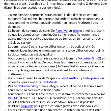
données seront réparties sur 5 machines, dont au moins 2 doivent être
disponibles pour accéder à vos données).
J'aime bien son approche "paranoïaque". L'idée directrice est que
personne (pas même l'hébergeur qui détient la machine contenant la
sauvegarde) ne devrait pouvoir accéder en lecture/écriture à vos
données.
Le besoin de sommes de contrôle
Parchive
ou
zfec
est moins présent
vu que les données sont dupliquées sur le réseau (je recommande
quand même une petite sauvegarde de temps en temps sur un autre
média au cas où)
La communauté et la liste de diffusion sont très actives et très
sympathiques (postez un message sur la liste de diffusion pour voir !).
La documentation est de qualité.
Vous pouvez rejoindre un réseau existant (comme
VolunteerGrid2
) en
ajoutant votre machine. Du coup tous les membres du réseau auront
accès à une partie de vos données (chiffrées !) et vice-versa. C'est un
saut psychologique important à faire (il faut faire confiance au
chiffrement)
Vous pouvez aussi louer de l'espace à
Least Authority Enterprises
ou
un réseau privé entier à
RentaNode
.
Pas de
delta encoding
mais intègre la déduplication à la source mais
seulement au niveau d'un fichier entier.
Fonctionne sur tous les systèmes suffisamment conformes à la norme
POSIX
(linux, *BSD, Mac OS X, Windows, etc.). J'ai quelques doutes
pour les fichiers verrouillés sous Windows. Mais il est possible
d'utiliser
Duplicati
pour gérer les sauvegardes avec Windows VSS.
En cas d'interruption d'une sauvegarde, le fichier en cours doit être