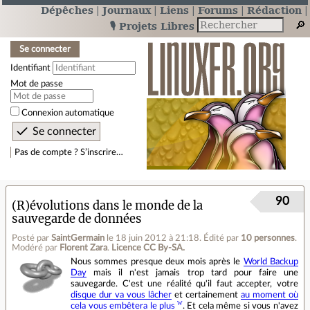
Dépêches
Journaux
Liens
Forums
Rédaction
🎙️ Projets Libres
Se connecter
Identifiant
Mot de passe
Connexion automatique
Pas de compte ? S’inscrire…
90
(R)évolutions dans le monde de la
sauvegarde de données
Posté par
SaintGermain
le 18 juin 2012 à 21:18
.
Édité par
10 personnes
.
Modéré par
Florent Zara
.
Licence CC By‑SA.
Nous sommes presque deux mois après le
World Backup
Day
mais il n'est jamais trop tard pour faire une
sauvegarde. C'est une réalité qu'il faut accepter, votre
disque dur va vous lâcher
et certainement
au moment où
cela vous embêtera le plus
. Et cela même si vous n'avez