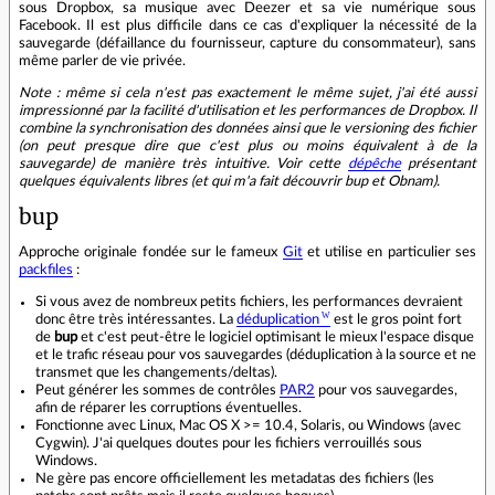
sous Dropbox, sa musique avec Deezer et sa vie numérique sous
Facebook. Il est plus difficile dans ce cas d'expliquer la nécessité de la
sauvegarde (défaillance du fournisseur, capture du consommateur), sans
même parler de vie privée.
Note : même si cela n'est pas exactement le même sujet, j'ai été aussi
impressionné par la facilité d'utilisation et les performances de Dropbox. Il
combine la synchronisation des données ainsi que le versioning des fichier
(on peut presque dire que c'est plus ou moins équivalent à de la
sauvegarde) de manière très intuitive. Voir cette
dépêche
présentant
quelques équivalents libres (et qui m'a fait découvrir bup et Obnam).
bup
Approche originale fondée sur le fameux
Git
et utilise en particulier ses
packfiles
:
Si vous avez de nombreux petits fichiers, les performances devraient
donc être très intéressantes. La
déduplication
est le gros point fort
de
bup
et c'est peut-être le logiciel optimisant le mieux l'espace disque
et le trafic réseau pour vos sauvegardes (déduplication à la source et ne
transmet que les changements/deltas).
Peut générer les sommes de contrôles
PAR2
pour vos sauvegardes,
afin de réparer les corruptions éventuelles.
Fonctionne avec Linux, Mac OS X >= 10.4, Solaris, ou Windows (avec
Cygwin). J'ai quelques doutes pour les fichiers verrouillés sous
Windows.
Ne gère pas encore officiellement les metadatas des fichiers (les