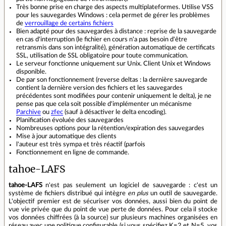
Très bonne prise en charge des aspects multiplateformes. Utilise VSS
pour les sauvegardes Windows : cela permet de gérer les problèmes
de
verrouillage de certains fichiers
Bien adapté pour des sauvegardes à distance : reprise de la sauvegarde
en cas d'interruption (le fichier en cours n'a pas besoin d'être
retransmis dans son intégralité), génération automatique de certificats
SSL, utilisation de SSL obligatoire pour toute communication.
Le serveur fonctionne uniquement sur Unix. Client Unix et Windows
disponible.
De par son fonctionnement (reverse deltas : la dernière sauvegarde
contient la dernière version des fichiers et les sauvegardes
précédentes sont modifiées pour contenir uniquement le delta), je ne
pense pas que cela soit possible d'implémenter un mécanisme
Parchive
ou
zfec
(sauf à désactiver le delta encoding).
Planification évoluée des sauvegardes
Nombreuses options pour la rétention/expiration des sauvegardes
Mise à jour automatique des clients
l'auteur est très sympa et très réactif (parfois
Fonctionnement en ligne de commande.
tahoe-LAFS
tahoe-LAFS
n'est pas seulement un logiciel de sauvegarde : c'est un
système de fichiers distribué qui intègre
en plus
un outil de sauvegarde.
L'objectif premier est de sécuriser vos données, aussi bien du point de
vue vie privée que du point de vue perte de données. Pour cela il stocke
vos données chiffrées (à la source) sur plusieurs machines organisées en
réseau avec une politique configurable (si vous spécifiez K=2 et N=5, vos