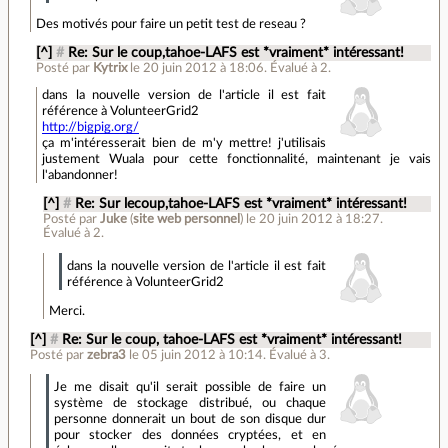
Des motivés pour faire un petit test de reseau ?
[^]
#
Re: Sur le coup,tahoe-LAFS est *vraiment* intéressant!
Posté par
Kytrix
le 20 juin 2012 à 18:06
.
Évalué à
2
.
dans la nouvelle version de l'article il est fait
référence à VolunteerGrid2
http://bigpig.org/
ça m'intéresserait bien de m'y mettre! j'utilisais
justement Wuala pour cette fonctionnalité, maintenant je vais
l'abandonner!
[^]
#
Re: Sur lecoup,tahoe-LAFS est *vraiment* intéressant!
Posté par
Juke
(
site web personnel
)
le 20 juin 2012 à 18:27
.
Évalué à
2
.
dans la nouvelle version de l'article il est fait
référence à VolunteerGrid2
Merci.
[^]
#
Re: Sur le coup, tahoe-LAFS est *vraiment* intéressant!
Posté par
zebra3
le 05 juin 2012 à 10:14
.
Évalué à
3
.
Je me disait qu'il serait possible de faire un
système de stockage distribué, ou chaque
personne donnerait un bout de son disque dur
pour stocker des données cryptées, et en