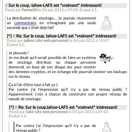
#
Sur le coup, tahoe-LAFS est *vraiment* intéressant!
Posté par
FantastIX
le 04 juin 2012 à 19:08
.
Évalué à
5
.
La distribution du stockage… Je postais récemment
un
commentaire
en n'imaginant pas une seule
seconde que c'était déjà fait!
[^]
#
Re: Sur le coup, tahoe-LAFS est *vraiment* intéressant!
Posté par
palkeo
(
site web personnel
)
le 04 juin 2012 à 19:47
.
Évalué à
2
.
Je plussoie !
Je me disait qu'il serait possible de faire un système
de stockage distribué, ou chaque personne
donnerait un bout de son disque dur pour stocker
des données cryptées, et en échange elle pourrait stocker ses backups
sur le réseau.
Ça à l'air d'être tout à fait ça :)
Par contre j'ai l'impression qu'il n'y a pas de réseau public ?
Apparemment c'est à chacun de construire son propre réseau de
nœuds de stockage.
[^]
#
Re: Sur le coup,tahoe-LAFS est *vraiment* intéressant!
Posté par
Juke
(
site web personnel
)
le 05 juin 2012 à 09:14
.
Évalué à
3
.
Par contre j'ai l'impression qu'il n'y a pas de
réseau public ?