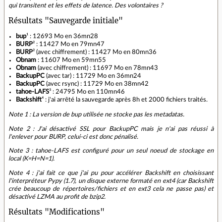
qui transitent et les effets de latence. Des volontaires ?
Résultats "Sauvegarde initiale"
bup
¹ : 12693 Mo en 36mn28
BURP
² : 11427 Mo en 79mn47
BURP
² (avec chiffrement) : 11427 Mo en 80mn36
Obnam
: 11607 Mo en 59mn55
Obnam
(avec chiffrement) : 11697 Mo en 78mn43
BackupPC
(avec tar) : 11729 Mo en 36mn24
BackupPC
(avec rsync) : 11729 Mo en 38mn42
tahoe-LAFS
³ : 24795 Mo en 110mn46
Backshift
⁴ : j'ai arrêté la sauvegarde après 8h et 2000 fichiers traités.
Note 1 : La version de bup utilisée ne stocke pas les metadatas.
Note 2 : J'ai désactivé SSL pour BackupPC mais je n'ai pas réussi à
l'enlever pour BURP, celui-ci est donc pénalisé.
Note 3 : tahoe-LAFS est configuré pour un seul noeud de stockage en
local (K=H=N=1).
Note 4 : j'ai fait ce que j'ai pu pour accélérer Backshift en choisissant
l'interpréteur Pypy (1.7), un disque externe formaté en ext4 (car Backshift
crée beaucoup de répertoires/fichiers et en ext3 cela ne passe pas) et
désactivé LZMA au profit de bzip2.
Résultats "Modifications"