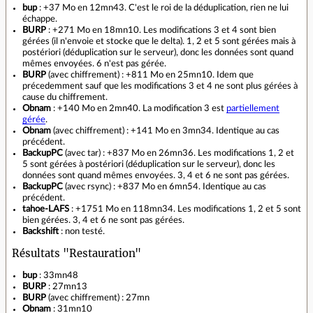
bup
: +37 Mo en 12mn43. C'est le roi de la déduplication, rien ne lui
échappe.
BURP
: +271 Mo en 18mn10. Les modifications 3 et 4 sont bien
gérées (il n'envoie et stocke que le delta). 1, 2 et 5 sont gérées mais à
postériori (déduplication sur le serveur), donc les données sont quand
mêmes envoyées. 6 n'est pas gérée.
BURP
(avec chiffrement) : +811 Mo en 25mn10. Idem que
précedemment sauf que les modifications 3 et 4 ne sont plus gérées à
cause du chiffrement.
Obnam
: +140 Mo en 2mn40. La modification 3 est
partiellement
gérée
.
Obnam
(avec chiffrement) : +141 Mo en 3mn34. Identique au cas
précédent.
BackupPC
(avec tar) : +837 Mo en 26mn36. Les modifications 1, 2 et
5 sont gérées à postériori (déduplication sur le serveur), donc les
données sont quand mêmes envoyées. 3, 4 et 6 ne sont pas gérées.
BackupPC
(avec rsync) : +837 Mo en 6mn54. Identique au cas
précédent.
tahoe-LAFS
: +1751 Mo en 118mn34. Les modifications 1, 2 et 5 sont
bien gérées. 3, 4 et 6 ne sont pas gérées.
Backshift
: non testé.
Résultats "Restauration"
bup
: 33mn48
BURP
: 27mn13
BURP
(avec chiffrement) : 27mn
Obnam
: 31mn10