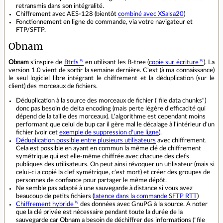
retransmis dans son intégralité.
Chiffrement avec AES-128 (bientôt
combiné avec XSalsa20
)
Fonctionnement en ligne de commande, via votre navigateur et
FTP/SFTP.
Obnam
Obnam
s'inspire de
Btrfs
en utilisant les B-tree (
copie sur écriture
). La
version 1.0 vient de sortir la semaine dernière. C'est (à ma connaissance)
le seul logiciel libre intégrant le chiffrement et la déduplication (sur le
client) des morceaux de fichiers.
Déduplication à la source des morceaux de fichier ("file data chunks")
donc pas besoin de delta encoding (mais perte légère d'efficacité qui
dépend de la taille des morceaux). L'algorithme est cependant moins
performant que celui de bup car il gère mal le décalage à l'intérieur d'un
fichier (voir cet
exemple de suppression d'une ligne
).
Déduplication possible entre plusieurs utilisateurs
avec chiffrement.
Cela est possible en ayant en commun la même clé de chiffrement
symétrique qui est elle-même chiffrée avec chacune des clefs
publiques des utilisateurs. On peut ainsi révoquer un utilisateur (mais si
celui-ci a copié la clef symétrique, c'est mort) et créer des groupes de
personnes de confiance pour partager le même dépôt.
Ne semble pas adapté à une sauvegarde à distance si vous avez
beaucoup de petits fichiers (
latence dans la commande SFTP RTT
)
Chiffrement hybride
des données avec GnuPG à la source. A noter
que la clé privée est nécessaire pendant toute la durée de la
sauvegarde car Obnam a besoin de déchiffrer des informations ("file