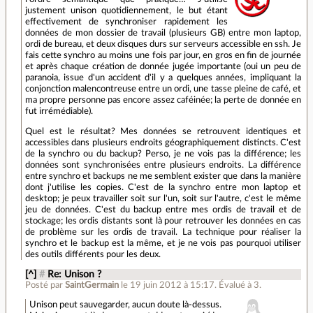
justement unison quotidiennement, le but étant
effectivement de synchroniser rapidement les
données de mon dossier de travail (plusieurs GB) entre mon laptop,
ordi de bureau, et deux disques durs sur serveurs accessible en ssh. Je
fais cette synchro au moins une fois par jour, en gros en fin de journée
et après chaque création de donnée jugée importante (oui un peu de
paranoia, issue d'un accident d'il y a quelques années, impliquant la
conjonction malencontreuse entre un ordi, une tasse pleine de café, et
ma propre personne pas encore assez caféinée; la perte de donnée en
fut irrémédiable).
Quel est le résultat? Mes données se retrouvent identiques et
accessibles dans plusieurs endroits géographiquement distincts. C'est
de la synchro ou du backup? Perso, je ne vois pas la différence; les
données sont synchronisées entre plusieurs endroits. La différence
entre synchro et backups ne me semblent exister que dans la manière
dont j'utilise les copies. C'est de la synchro entre mon laptop et
desktop; je peux travailler soit sur l'un, soit sur l'autre, c'est le même
jeu de données. C'est du backup entre mes ordis de travail et de
stockage; les ordis distants sont là pour retrouver les données en cas
de problème sur les ordis de travail. La technique pour réaliser la
synchro et le backup est la même, et je ne vois pas pourquoi utiliser
des outils différents pour les deux.
[^]
#
Re: Unison ?
Posté par
SaintGermain
le 19 juin 2012 à 15:17
.
Évalué à
3
.
Unison peut sauvegarder, aucun doute là-dessus.