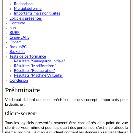
Redondance
Multiplateforme
Importants mais non traités
Logiciels présentés
Contexte
bup
BURP
tahoe-LAFS
Obnam
BackupPC
Backshift
Tests de performance
Résultats "Sauvegarde initiale"
Résultats "Modifications"
Résultats "Restauration"
Résultats "Machine Virtuelle"
Conclusion
Préliminaire
Voici tout d'abord quelques précisions sur des concepts importants pour
la dépêche :
Client-serveur
Tous les logiciels présentés peuvent être considérés d'un point de vue
client-serveur même si pour la plupart des personnes, c'est en pratique la
même machine. Le disque du client contient les données à sauvegarder et