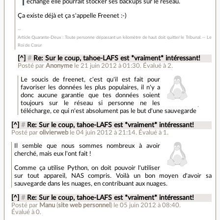
échange elle pourrait stocker ses backups sur le réseau.
Ça existe déjà et ça s'appelle Freenet :-)
Article Quarante-Deux : Toute personne dépassant un kilomètre de haut doit quitter le Tribunal. -- Le
Roi de Cœur
[^]
#
Re: Sur le coup, tahoe-LAFS est *vraiment* intéressant!
Posté par
Anonyme
le 21 juin 2012 à 01:30
.
Évalué à
2
.
Le soucis de freenet, c'est qu'il est fait pour
favoriser les données les plus populaires, il n'y a
donc aucune garantie que tes données soient
toujours sur le réseau si personne ne les
'
télécharge, ce qui n'est absolument pas le but d'une sauvegarde
[^]
#
Re: Sur le coup, tahoe-LAFS est *vraiment* intéressant!
Posté par
olivierweb
le 04 juin 2012 à 21:14
.
Évalué à
1
.
Il semble que nous sommes nombreux à avoir
cherché, mais eux l'ont fait !
Comme ça utilise Python, on doit pouvoir l'utiliser
sur tout appareil, NAS compris. Voilà un bon moyen d'avoir sa
sauvegarde dans les nuages, en contribuant aux nuages.
[^]
#
Re: Sur le coup, tahoe-LAFS est *vraiment* intéressant!
Posté par
Manu
(
site web personnel
)
le 05 juin 2012 à 08:40
.
Évalué à
0
.