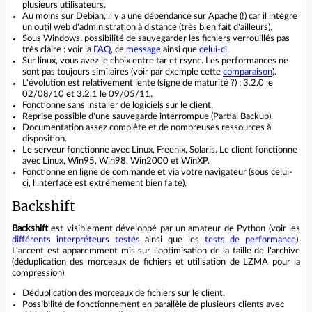
plusieurs utilisateurs.
Au moins sur Debian, il y a une dépendance sur Apache (!) car il intègre
un outil web d'administration à distance (très bien fait d'ailleurs).
Sous Windows, possibilité de sauvegarder les fichiers verrouillés pas
très claire : voir la
FAQ
, ce
message
ainsi que
celui-ci
.
Sur linux, vous avez le choix entre tar et rsync. Les performances ne
sont pas toujours similaires (voir par exemple cette
comparaison
).
L'évolution est relativement lente (signe de maturité ?) : 3.2.0 le
02/08/10 et 3.2.1 le 09/05/11.
Fonctionne sans installer de logiciels sur le client.
Reprise possible d'une sauvegarde interrompue (Partial Backup).
Documentation assez complète et de nombreuses ressources à
disposition.
Le serveur fonctionne avec Linux, Freenix, Solaris. Le client fonctionne
avec Linux, Win95, Win98, Win2000 et WinXP.
Fonctionne en ligne de commande et via votre navigateur (sous celui-
ci, l'interface est extrêmement bien faite).
Backshift
Backshift
est visiblement développé par un amateur de Python (voir les
différents interpréteurs testés
ainsi que les
tests de performance
).
L'accent est apparemment mis sur l'optimisation de la taille de l'archive
(déduplication des morceaux de fichiers et utilisation de LZMA pour la
compression)
Déduplication des morceaux de fichiers sur le client.
Possibilité de fonctionnement en parallèle de plusieurs clients avec