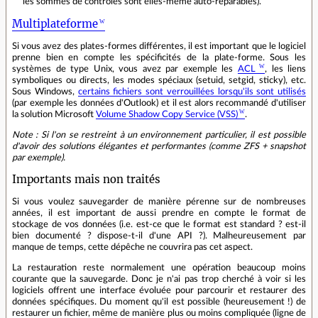
les sommes de contrôles sont elles-même auto-réparables).
Multiplateforme
Si vous avez des plates-formes différentes, il est important que le logiciel
prenne bien en compte les spécificités de la plate-forme. Sous les
systèmes de type Unix, vous avez par exemple les
ACL
, les liens
symboliques ou directs, les modes spéciaux (setuid, setgid, sticky), etc.
Sous Windows,
certains fichiers sont verrouillées lorsqu'ils sont utilisés
(par exemple les données d'Outlook) et il est alors recommandé d'utiliser
la solution Microsoft
Volume Shadow Copy Service (VSS)
.
Note : Si l'on se restreint à un environnement particulier, il est possible
d'avoir des solutions élégantes et performantes (comme ZFS + snapshot
par exemple).
Importants mais non traités
Si vous voulez sauvegarder de manière pérenne sur de nombreuses
années, il est important de aussi prendre en compte le format de
stockage de vos données (i.e. est-ce que le format est standard ? est-il
bien documenté ? dispose-t-il d'une API ?). Malheureusement par
manque de temps, cette dépêche ne couvrira pas cet aspect.
La restauration reste normalement une opération beaucoup moins
courante que la sauvegarde. Donc je n'ai pas trop cherché à voir si les
logiciels offrent une interface évoluée pour parcourir et restaurer des
données spécifiques. Du moment qu'il est possible (heureusement !) de
restaurer un fichier, même de manière plus ou moins compliquée (ligne de