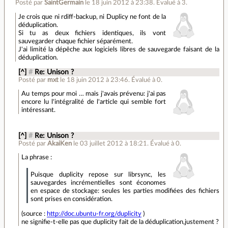
Posté par
SaintGermain
le 18 juin 2012 à 23:38
.
Évalué à
3
.
Je crois que ni rdiff-backup, ni Duplicy ne font de la
déduplication.
Si tu as deux fichiers identiques, ils vont
sauvegarder chaque fichier séparément.
J'ai limité la dépêche aux logiciels libres de sauvegarde faisant de la
déduplication.
[^]
#
Re: Unison ?
Posté par
mxt
le 18 juin 2012 à 23:46
.
Évalué à
0
.
Au temps pour moi … mais j'avais prévenu: j'ai pas
encore lu l'intégralité de l'article qui semble fort
intéressant.
[^]
#
Re: Unison ?
Posté par
AkaiKen
le 03 juillet 2012 à 18:21
.
Évalué à
0
.
La phrase :
Puisque duplicity repose sur librsync, les
sauvegardes incrémentielles sont économes
en espace de stockage: seules les parties modifiées des fichiers
sont prises en considération.
(source :
http://doc.ubuntu-fr.org/duplicity
)
ne signifie-t-elle pas que duplicity fait de la déduplication,justement ?