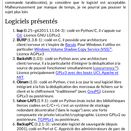
commande tarabiscotée), je considère que le logiciel est acceptable.
Malheureusement par manque de temps, je ne pourrai pas pousser le
sujet plus loin.
Logiciels présentés
bup
(0.25~git2011.11.04-3) : codé en Python/C, il s'appuie sur
Git
. Licence GNU LGPLv2.
BURP
(1.3.8-1) : codé en C, il possède une architecture
client/serveur et s'inspire de
Bacula
. Pour Windows il utilise en
particulier
Windows Volume Shadow Copy Service (VSS)
.
Licence AGPLv3
Backshift
(1.03) : codé en Python avec une architecture
client/serveur, il a la particularité d'intégrer la déduplication à la
source de pouvoir fonctionner simultanément (
concurrency
).
Licence principalement
GPLv3 avec des bouts UCI, Apache et
MIT
.
Obnam
(1.0) : codé en Python, c'est à ce jour le seul logiciel libre
intégrant à la fois la déduplication des morceaux de fichiers sur le
client et le chiffrement "traditionnel" (avec
GnuPG
). Licence
GPLv3 ou postérieure.
tahoe-LAFS
(1.9.1) : codé en Python (mais inclut des bibliothèques
tierces codées en C/C++), c'est un système de stockage
redondant décentralisé ("dans le nuage") avec une forte
composante vie privée/sécurité/cryptographie. Licence GPLv2 ou
postérieure,
TGPPLv1
ou postérieure.
BackupPC
(3.2.1-3) : vénérable logiciel de sauvegarde (depuis
2001), codé en Perl et C. Apprécié des administrateurs de parc de