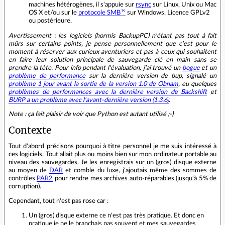
machines hétérogènes, il s'appuie sur
rsync
sur Linux, Unix ou Mac
OS X et/ou sur le
protocole SMB
sur Windows. Licence GPLv2
ou postérieure.
Avertissement : les logiciels (hormis BackupPC) n'étant pas tout à fait
mûrs sur certains points, je pense personnellement que c'est pour le
moment à réserver aux curieux aventuriers et pas à ceux qui souhaitent
en faire leur solution principale de sauvegarde clé en main sans se
prendre la tête. Pour info pendant l'évaluation, j'ai trouvé un
bogue
et un
problème de performance
sur la dernière version de bup, signalé un
problème 1 jour avant la sortie de la version 1.0 de Obnam
, eu quelques
problèmes de performances avec la dernière version de Backshift
et
BURP a un problème avec l'avant-dernière version (1.3.6)
.
Note : ça fait plaisir de voir que Python est autant utilisé ;-)
Contexte
Tout d'abord précisons pourquoi à titre personnel je me suis intéressé à
ces logiciels. Tout allait plus ou moins bien sur mon ordinateur portable au
niveau des sauvegardes. Je les enregistrais sur un (gros) disque externe
au moyen de
DAR
et comble du luxe, j'ajoutais même des sommes de
contrôles
PAR2
pour rendre mes archives auto-réparables (jusqu'à 5% de
corruption).
Cependant, tout n'est pas rose car :
Un (gros) disque externe ce n'est pas très pratique. Et donc en
pratique je ne le branchais pas souvent et mes sauvegardes