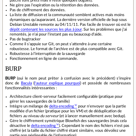
patchs sont prêts mais il reste quelques bogues).
Ne gère pas l'expiration ou la rétention des données.
Pas de chiffrement des données.
La liste de diffusion et la communauté semblent actives mais moins
dynamiques qu'auparavant. La dernière version officielle de bup sous
Debian Unstable remonte au 04/11/11. Pas facile de trouver où est le
dépôt contenant les sources les plus à jour
. Sur les problèmes que j'ai
remontés, je n'ai pour l'instant pas eu beaucoup d'aide.
Pas de bugtracker
Comme il s'appuie sur Git, on peut s'attendre à une certaine
robustesse. Le format de l'archive est de plus compatible avec Git.
Robustesse à l'interruption de la sauvegarde
Fonctionnement en ligne de commande.
BURP
BURP
(oui le nom peut prêter à confusion avec le précédent) s'inspire
donc de
Bacula
(
l'auteur explique pourquoi
) et possède de nombreuses
fonctionnalités intéressantes :
Architecture client-serveur facilement configurable (pratique pour
gérer les sauvegardes de la famille)
Intègre un mélange de
delta encoding
pour n'envoyer que la partie
modifiée d'un fichier (pratique pour les VM) et de déduplication de
fichiers
au niveau du serveur
(et à lancer manuellement avec bedup).
Gère le chiffrement symétrique Blowfish des sauvegardes (mais cela
désactive le
delta encoding
). Cependant le nom des fichiers n'est pas
chiffré (et la taille du fichier chiffré étant similaire, vous dévoilez une
partie non négligeable de l'information).