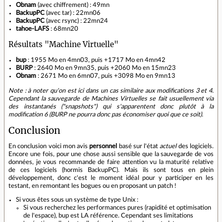
Obnam
(avec chiffrement) : 49mn
BackupPC
(avec tar) : 22mn06
BackupPC
(avec rsync) : 22mn24
tahoe-LAFS
: 68mn20
Résultats "Machine Virtuelle"
bup
: 1955 Mo en 4mn03, puis +1717 Mo en 4mn42
BURP
: 2640 Mo en 9mn35, puis +2060 Mo en 15mn23
Obnam
: 2671 Mo en 6mn07, puis +3098 Mo en 9mn13
Note : à noter qu'on est ici dans un cas similaire aux modifications 3 et 4.
Cependant la sauvegarde de Machines Virtuelles se fait usuellement via
des instantanés ("snapshots") qui s'apparentent donc plutôt à la
modification 6 (BURP ne pourra donc pas économiser quoi que ce soit).
Conclusion
En conclusion voici mon avis
personnel
basé sur l'état
actuel
des logiciels.
Encore une fois, pour une chose aussi sensible que la sauvegarde de vos
données, je vous recommande de faire attention vu la maturité relative
de ces logiciels (hormis BackupPC). Mais ils sont tous en plein
développement, donc c'est le moment idéal pour y participer en les
testant, en remontant les bogues ou en proposant un patch !
Si vous êtes sous un système de type Unix :
Si vous recherchez les performances pures (rapidité et optimisation
de l'espace), bup est LA référence. Cependant ses limitations