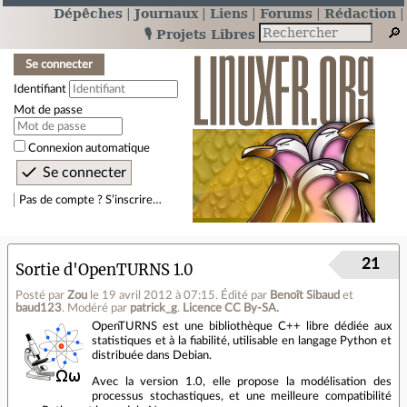
Dépêches
Journaux
Liens
Forums
Rédaction
🎙️ Projets Libres
Se connecter
Identifiant
Mot de passe
Connexion automatique
Pas de compte ? S’inscrire…
21
Sortie d'OpenTURNS 1.0
Posté par
Zou
le 19 avril 2012 à 07:15
.
Édité par
Benoît Sibaud
et
baud123
.
Modéré par
patrick_g
.
Licence CC By‑SA.
OpenTURNS est une bibliothèque C++ libre dédiée aux
statistiques et à la fiabilité, utilisable en langage Python et
distribuée dans Debian.
Avec la version 1.0, elle propose la modélisation des
processus stochastiques, et une meilleure compatibilité