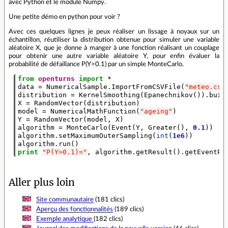
avec Python et le module Numpy.
Une petite démo en python pour voir ?
Avec ces quelques lignes je peux réaliser un lissage à noyaux sur un
échantillon, réutiliser la distribution obtenue pour simuler une variable
aléatoire X, que je donne à manger à une fonction réalisant un couplage
pour obtenir une autre variable aléatoire Y, pour enfin évaluer la
probabilité de défaillance P(Y>0.1) par un simple MonteCarlo.
from
openturns
import
*
data
=
NumericalSample
.
ImportFromCSVFile
(
"meteo.csv
distribution
=
KernelSmoothing
(
Epanechnikov
())
.
buil
X
=
RandomVector
(
distribution
)
model
=
NumericalMathFunction
(
"ageing"
)
Y
=
RandomVector
(
model
,
X
)
algorithm
=
MonteCarlo
(
Event
(
Y
,
Greater
(),
0.1
))
algorithm
.
setMaximumOuterSampling
(
int
(
1e6
))
algorithm
.
run
()
print
"P(Y>0.1)="
,
algorithm
.
getResult
()
.
getEventPr
Aller plus loin
Site communautaire
(181 clics)
Aperçu des fonctionnalités
(189 clics)
Exemple analytique
(182 clics)