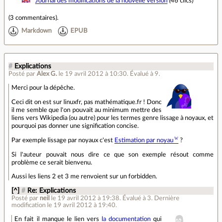
Journal des modifications de la nouvelle version
(46 clics)
(
3 commentaires
).
Markdown
EPUB
#
Explications
Posté par
Alex G.
le 19 avril 2012 à 10:30
.
Évalué à
9
.
Merci pour la dépêche.
Ceci dit on est sur linuxfr, pas mathématique.fr ! Donc
il me semble que l'on pouvait au minimum mettre des
liens vers Wikipedia (ou autre) pour les termes genre lissage à noyaux, et
pourquoi pas donner une signification concise.
Par exemple lissage par noyaux c'est
Estimation par noyau
?
Si l'auteur pouvait nous dire ce que son exemple résout comme
problème ce serait bienvenu.
Aussi les liens 2 et 3 me renvoient sur un forbidden.
[^]
#
Re: Explications
Posté par
neil
le 19 avril 2012 à 19:38
.
Évalué à
3
.
Dernière
modification le 19 avril 2012 à 19:40.
En fait il manque le lien vers
la documentation
qui