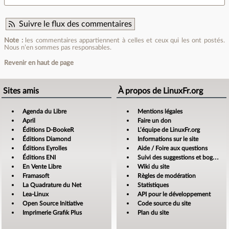
Suivre le flux des commentaires
Note :
les commentaires appartiennent à celles et ceux qui les ont postés.
Nous n’en sommes pas responsables.
Revenir en haut de page
Sites amis
À propos de LinuxFr.org
Agenda du Libre
Mentions légales
April
Faire un don
Éditions D-BookeR
L’équipe de LinuxFr.org
Éditions Diamond
Informations sur le site
Éditions Eyrolles
Aide / Foire aux questions
Éditions ENI
Suivi des suggestions et bogues
En Vente Libre
Wiki du site
Framasoft
Règles de modération
La Quadrature du Net
Statistiques
Lea-Linux
API pour le développement
Open Source Initiative
Code source du site
Imprimerie Grafik Plus
Plan du site