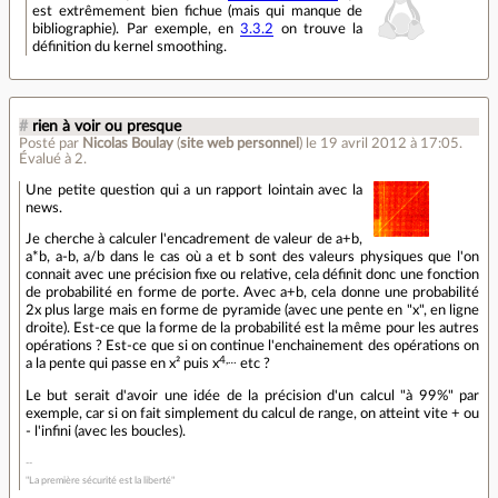
est extrêmement bien fichue (mais qui manque de
bibliographie). Par exemple, en
3.3.2
on trouve la
définition du kernel smoothing.
#
rien à voir ou presque
Posté par
Nicolas Boulay
(
site web personnel
)
le 19 avril 2012 à 17:05
.
Évalué à
2
.
Une petite question qui a un rapport lointain avec la
news.
Je cherche à calculer l'encadrement de valeur de a+b,
a*b, a-b, a/b dans le cas où a et b sont des valeurs physiques que l'on
connait avec une précision fixe ou relative, cela définit donc une fonction
de probabilité en forme de porte. Avec a+b, cela donne une probabilité
2x plus large mais en forme de pyramide (avec une pente en "x", en ligne
droite). Est-ce que la forme de la probabilité est la même pour les autres
opérations ? Est-ce que si on continue l'enchainement des opérations on
4,…
a la pente qui passe en x² puis x
etc ?
Le but serait d'avoir une idée de la précision d'un calcul "à 99%" par
exemple, car si on fait simplement du calcul de range, on atteint vite + ou
- l'infini (avec les boucles).
"La première sécurité est la liberté"