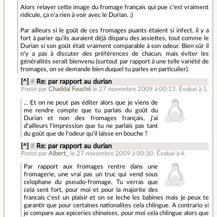
Alors relayer cette image du fromage français qui pue c'est vraiment
ridicule, ça n'a rien à voir avec le Durian. ;)
Par ailleurs si le goût de ces fromages puants étaient si infect, il y a
fort à parier qu'ils auraient déjà disparu des assiettes, tout comme le
Durian si son goût était vraiment comparable à son odeur. Bien sûr il
n'y a pas à discuter des préférences de chacun, mais éviter les
généralités serait bienvenu (surtout par rapport à une telle variété de
fromages, on se demande bien duquel tu parles en particulier).
[^]
#
Re: par rapport au durian
Posté par
Chaddaï Fouché
le 27 novembre 2009 à 00:13
.
Évalué à
1
.
... Et on ne peut pas éditer alors que je viens de
me rendre compte que tu parlais du goût du
Durian et non des fromages français, j'ai
d'ailleurs l'impression que tu ne parlais pas tant
du goût que de l'odeur qu'il laisse en bouche ?
[^]
#
Re: par rapport au durian
Posté par
Albert_
le 27 novembre 2009 à 00:30
.
Évalué à
4
.
Par rapport aux fromages rentre dans une
fromagerie, une vrai pas un truc qui vend sous
celophane du pseudo-fromage. Tu verras que
cela sent fort, pour moi et pour la majorite des
francais c'est un plaisir et on se leche les babines mais je peux te
garantir que pour certaines nationalites cela chlingue. A contrario si
je compare aux epiceries chinoises, pour moi cela chlingue alors que