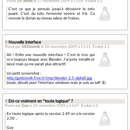
Posté par
Burps
le 27 novembre 2009 à 11:09
.
Évalué à
2
.
C'est ce que je pensais jusqu'à découvrir le tofu
puant. C'est du tofu fermenté sévère et frit. Ca
renvoie le durian au niveau odeur de fraises.
#
Nouvelle interface
Posté par
GEDsismik
le 26 novembre 2009 à 11:51
.
Évalué à
1
.
Ah ! Enfin une nouvelle interface ! C'est le truc qui
m'a toujours bloqué avec Blender. J'ai juste installé et
lancé mais ça me parait plus attractif.
Un petit screenshot :
http://gedsismik.free.fr/tmp/blender-2.5-alpha0.jpg
(ouais, désolé pour l'interface windows mais je suis au taff :$)
#
Est-ce vraiment en *toute logique* ?
Posté par
Guy
le 26 novembre 2009 à 13:47
.
Évalué à
2
.
En toute logique après la version 2.49 on a la version
2.50 ...
Guy