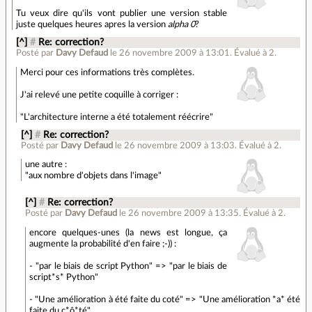
Tu veux dire qu'ils vont publier une version stable
juste quelques heures apres la version
alpha 0
?
[^]
#
Re: correction?
Posté par
Davy Defaud
le 26 novembre 2009 à 13:01
.
Évalué à
2
.
Merci pour ces informations très complètes.
J'ai relevé une petite coquille à corriger :
"L'architecture interne a été totalement réécrire"
[^]
#
Re: correction?
Posté par
Davy Defaud
le 26 novembre 2009 à 13:03
.
Évalué à
2
.
une autre :
"aux nombre d'objets dans l'image"
[^]
#
Re: correction?
Posté par
Davy Defaud
le 26 novembre 2009 à 13:35
.
Évalué à
2
.
encore quelques-unes (la news est longue, ça
augmente la probabilité d'en faire ;-)) :
- "par le biais de script Python" => "par le biais de
script*s* Python"
- "Une amélioration à été faite du coté" => "Une amélioration *a* été
faite du c*ô*té"