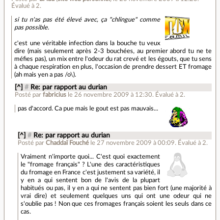
Évalué à
2
.
si tu n'as pas été élevé avec, ça "chlingue" comme
pas possible.
c'est une véritable infection dans la bouche tu veux
dire (mais seulement après 2-3 bouchées, au premier abord tu ne te
méfies pas), un mix entre l'odeur du rat crevé et les égouts, que tu sens
à chaque respiration en plus, l'occasion de prendre dessert ET fromage
(ah mais yen a pas /o\).
[^]
#
Re: par rapport au durian
Posté par
fabricius
le 26 novembre 2009 à 12:30
.
Évalué à
2
.
pas d'accord. Ca pue mais le gout est pas mauvais...
[^]
#
Re: par rapport au durian
Posté par
Chaddaï Fouché
le 27 novembre 2009 à 00:09
.
Évalué à
2
.
Vraiment n'importe quoi... C'est quoi exactement
le "fromage français" ? L'une des caractéristiques
du fromage en France c'est justement sa variété, il
y en a qui sentent bon de l'avis de la plupart
habitués ou pas, il y en a qui ne sentent pas bien fort (une majorité à
vrai dire) et seulement quelques uns qui ont une odeur qui ne
s'oublie pas ! Non que ces fromages français soient les seuls dans ce
cas.