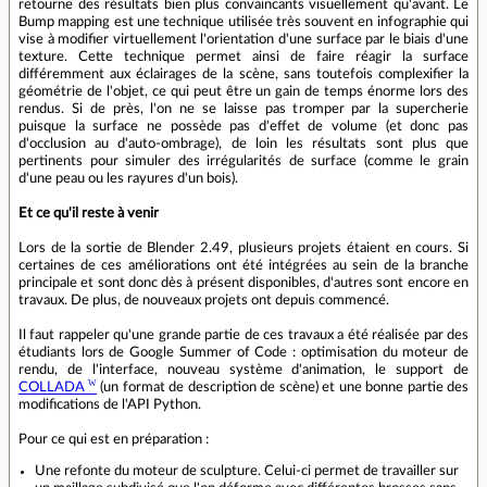
retourne des résultats bien plus convaincants visuellement qu'avant. Le
Bump mapping est une technique utilisée très souvent en infographie qui
vise à modifier virtuellement l'orientation d'une surface par le biais d'une
texture. Cette technique permet ainsi de faire réagir la surface
différemment aux éclairages de la scène, sans toutefois complexifier la
géométrie de l'objet, ce qui peut être un gain de temps énorme lors des
rendus. Si de près, l'on ne se laisse pas tromper par la supercherie
puisque la surface ne possède pas d'effet de volume (et donc pas
d'occlusion au d'auto-ombrage), de loin les résultats sont plus que
pertinents pour simuler des irrégularités de surface (comme le grain
d'une peau ou les rayures d'un bois).
Et ce qu'il reste à venir
Lors de la sortie de Blender 2.49, plusieurs projets étaient en cours. Si
certaines de ces améliorations ont été intégrées au sein de la branche
principale et sont donc dès à présent disponibles, d'autres sont encore en
travaux. De plus, de nouveaux projets ont depuis commencé.
Il faut rappeler qu'une grande partie de ces travaux a été réalisée par des
étudiants lors de Google Summer of Code : optimisation du moteur de
rendu, de l'interface, nouveau système d'animation, le support de
COLLADA
(un format de description de scène) et une bonne partie des
modifications de l'API Python.
Pour ce qui est en préparation :
Une refonte du moteur de sculpture. Celui-ci permet de travailler sur