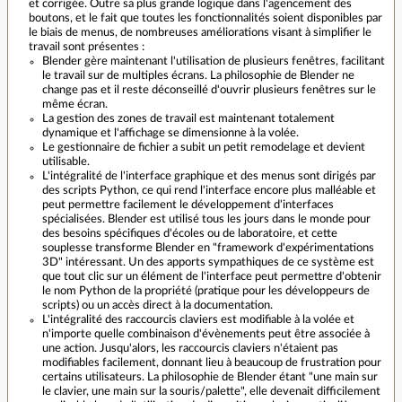
et corrigée. Outre sa plus grande logique dans l'agencement des
boutons, et le fait que toutes les fonctionnalités soient disponibles par
le biais de menus, de nombreuses améliorations visant à simplifier le
travail sont présentes :
Blender gère maintenant l'utilisation de plusieurs fenêtres, facilitant
le travail sur de multiples écrans. La philosophie de Blender ne
change pas et il reste déconseillé d'ouvrir plusieurs fenêtres sur le
même écran.
La gestion des zones de travail est maintenant totalement
dynamique et l'affichage se dimensionne à la volée.
Le gestionnaire de fichier a subit un petit remodelage et devient
utilisable.
L'intégralité de l'interface graphique et des menus sont dirigés par
des scripts Python, ce qui rend l'interface encore plus malléable et
peut permettre facilement le développement d'interfaces
spécialisées. Blender est utilisé tous les jours dans le monde pour
des besoins spécifiques d'écoles ou de laboratoire, et cette
souplesse transforme Blender en "framework d'expérimentations
3D" intéressant. Un des apports sympathiques de ce système est
que tout clic sur un élément de l'interface peut permettre d'obtenir
le nom Python de la propriété (pratique pour les développeurs de
scripts) ou un accès direct à la documentation.
L'intégralité des raccourcis claviers est modifiable à la volée et
n'importe quelle combinaison d'évènements peut être associée à
une action. Jusqu'alors, les raccourcis claviers n'étaient pas
modifiables facilement, donnant lieu à beaucoup de frustration pour
certains utilisateurs. La philosophie de Blender étant "une main sur
le clavier, une main sur la souris/palette", elle devenait difficilement