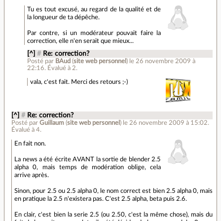
Tu es tout excusé, au regard de la qualité et de
la longueur de ta dépêche.
Par contre, si un modérateur pouvait faire la
correction, elle n'en serait que mieux...
[^]
#
Re: correction?
Posté par
BAud
(
site web personnel
)
le 26 novembre 2009 à
22:16
.
Évalué à
2
.
vala, c'est fait. Merci des retours ;-)
[^]
#
Re: correction?
Posté par
Guillaum
(
site web personnel
)
le 26 novembre 2009 à 15:02
.
Évalué à
4
.
En fait non.
La news a été écrite AVANT la sortie de blender 2.5
alpha 0, mais temps de modération oblige, cela
arrive après.
Sinon, pour 2.5 ou 2.5 alpha 0, le nom correct est bien 2.5 alpha 0, mais
en pratique la 2.5 n'existera pas. C'est 2.5 alpha, beta puis 2.6.
En clair, c'est bien la serie 2.5 (ou 2.50, c'est la même chose), mais du