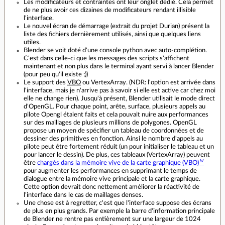
Les modificateurs et contraintes ont leur onglet dédié. Cela permet
de ne plus avoir ces dizaines de modificateurs rendant illisible
l'interface.
Le nouvel écran de démarrage (extrait du projet Durian) présent la
liste des fichiers dernièrement utilisés, ainsi que quelques liens
utiles.
Blender se voit doté d'une console python avec auto-complétion.
C'est dans celle-ci que les messages des scripts s'affichent
maintenant et non plus dans le terminal ayant servi à lancer Blender
(pour peu qu'il existe ;))
Le support des
VBO
ou VertexArray. (NDR: l'option est arrivée dans
l'interface, mais je n'arrive pas à savoir si elle est active car chez moi
elle ne change rien). Jusqu'à présent, Blender utilisait le mode direct
d'OpenGL. Pour chaque point, arête, surface, plusieurs appels au
pilote Opengl étaient faits et cela pouvait nuire aux performances
sur des maillages de plusieurs millions de polygones. OpenGL
propose un moyen de spécifier un tableau de coordonnées et de
dessiner des primitives en fonction. Ainsi le nombre d'appels au
pilote peut être fortement réduit (un pour initialiser le tableau et un
pour lancer le dessin). De plus, ces tableaux (VertexArray) peuvent
être
chargés dans la mémoire vive de la carte graphique (VBO)
pour augmenter les performances en supprimant le temps de
dialogue entre la mémoire vive principale et la carte graphique.
Cette option devrait donc nettement améliorer la réactivité de
l'interface dans le cas de maillages denses.
Une chose est à regretter, c'est que l'interface suppose des écrans
de plus en plus grands. Par exemple la barre d'information principale
de Blender ne rentre pas entièrement sur une largeur de 1024