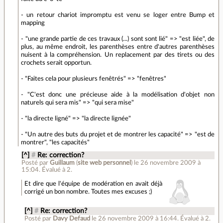
- un retour chariot impromptu est venu se loger entre Bump et
mapping
- "une grande partie de ces travaux (...) sont sont lié" => "est liée", de
plus, au même endroit, les parenthèses entre d'autres parenthèses
nuisent à la compréhension. Un replacement par des tirets ou des
crochets serait opportun.
- "Faites cela pour plusieurs fenêtrés" => "fenêtres"
- "C'est donc une précieuse aide à la modélisation d'objet non
naturels qui sera mis" => "qui sera mise"
- "la directe ligné" => "la directe lignée"
- "Un autre des buts du projet et de montrer les capacité" => "est de
montrer", "les capacités"
[^]
#
Re: correction?
Posté par
Guillaum
(
site web personnel
)
le 26 novembre 2009 à
15:04
.
Évalué à
2
.
Et dire que l'équipe de modération en avait déjà
corrigé un bon nombre. Toutes mes excuses ;)
[^]
#
Re: correction?
Posté par
Davy Defaud
le 26 novembre 2009 à 16:44
.
Évalué à
2
.