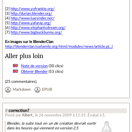
[2]
http://www.yofrankie.org/
[3]
http://durian.blender.org/
[4]
http://www.luxrender.net/
[5]
http://www.yafaray.org/
[6]
http://www.elephantsdream.org/
[7]
http://www.bigbuckbunny.org/
En images sur le BlenderClan
http://blenderclan.tuxfamily.org/html/modules/news/article.p(...)
Aller plus loin
Note de version
(30 clics)
Obtenir Blender
(53 clics)
(
25 commentaires
).
Markdown
EPUB
#
correction?
Posté par
Albert_
le 26 novembre 2009 à 11:35
.
Évalué à
5
.
Blender, la suite tout en un de création devrait sortir
dans les heures qui viennent en version 2.5