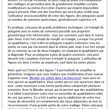
Bmesh. Ce format va donner un petit coup de jeune à la manipulation
des maillages et permettra ainsi de grandement simplifier certains
modificateurs ou même d'en créer d'autres qui étaient impossibles
jusqu'à présent. Mais une des fonctions qui sera le plus visible pour
l'utilisateur sera la possibilité de créer des Ngons, des polygones ayant
un nombre de sommets quelconque, généralement supérieur à 4.
En pratique, cela pose de grands problèmes techniques. Un triangle (le
polygone avec le moins de sommets) possède une propriété
géométrique très intéressante : tous ses sommets sont dans le même
plan. Ainsi, il est fort simple de remplir un triangle. Lorsque l'on prend
un quadrilatère, c'est à dire un polygone à quatre sommets, tous les
points ne sont pas forcement dans le même plan, mais il est fort simple
de se ramener au cas de deux triangles, en séparant le quadrilatère par
la diagonale. Pour un polygone à plus de quatre sommets, cela peut
devenir très complexe d'arriver à remplir le polygone. L'utilisation de
Ngons est donc à éviter au maximum, sauf dans les zones planes.
Alors quel est l'intérêt des Ngons ? Il permettent de simplifier la
géométrie. Imaginez que vous réalisez une modélisation d'une maison
(rappelez-vous,
Blender est utilisé dans l'architecture
), vous avez un
mur, qui est un quadrilatère. Vous voulez percer une ouverture dans ce
mur ; cette ouverture a une forme particulière comportant plusieurs
sommets. Avec le Blender actuel, qui ne permet que des quadrilatères,
il va falloir transformer votre mur en ensemble de quadrilatères reliés
les uns aux autres. Il y a fort à parier que la subdivision de votre mur
risque de nécessiter un remaniement des faces adjacentes au mur et,
récursivement, d'une grande partie de votre maillage. Faites cela pour