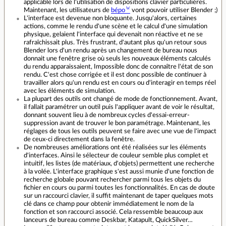
applicable lors de l'utilisation de dispositions clavier particulières.
Maintenant, les utilisateurs de
bépo
vont pouvoir utiliser Blender ;)
L'interface est devenue non bloquante. Jusqu'alors, certaines
actions, comme le rendu d'une scène et le calcul d'une simulation
physique, gelaient l'interface qui devenait non réactive et ne se
rafraîchissait plus. Très frustrant, d'autant plus qu'un retour sous
Blender lors d'un rendu après un changement de bureau nous
donnait une fenêtre grise où seuls les nouveaux éléments calculés
du rendu apparaissaient, Impossible donc de connaître l'état de son
rendu. C'est chose corrigée et il est donc possible de continuer à
travailler alors qu'un rendu est en cours ou d'interagir en temps réel
avec les éléments de simulation.
La plupart des outils ont changé de mode de fonctionnement. Avant,
il fallait paramétrer un outil puis l'appliquer avant de voir le résultat,
donnant souvent lieu à de nombreux cycles d'essai-erreur-
suppression avant de trouver le bon paramétrage. Maintenant, les
réglages de tous les outils peuvent se faire avec une vue de l'impact
de ceux-ci directement dans la fenêtre.
De nombreuses améliorations ont été réalisées sur les éléments
d'interfaces. Ainsi le sélecteur de couleur semble plus complet et
intuitif, les listes (de matériaux, d'objets) permettent une recherche
à la volée. L'interface graphique s'est aussi munie d'une fonction de
recherche globale pouvant rechercher parmi tous les objets du
fichier en cours ou parmi toutes les fonctionnalités. En cas de doute
sur un raccourci clavier, il suffit maintenant de taper quelques mots
clé dans ce champ pour obtenir immédiatement le nom de la
fonction et son raccourci associé. Cela ressemble beaucoup aux
lanceurs de bureau comme Deskbar, Katapult, QuickSilver…