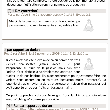
fait de la recriture complete, il a été décider de la nommer alpha 0 pour
decourager l'utilisation en environnement de production.
[^]
#
Re: correction?
Posté par
Albert_
le 26 novembre 2009 à 15:19
.
Évalué à
2
.
Merci de la precision et merci pour la nouvelle que
j'ai vraiment trouve interessante et agreable a lire.
#
par rapport au durian
Posté par
Albert_
le 26 novembre 2009 à 11:46
.
Évalué à
1
.
si vous avez pas ete eleve avec ca pu comme de tres
vieilles chaussettes jamais lavees... Le gout
s'apparente au fruit de la passion mais bon avec
l'odeur c'est difficile a veritablement apprecie pour
quelqu'un de non habitue. Il y a des recherches pour justement faire une
variete sans odeurs ou en tout cas beaucoup moins "prenante". La
legende dit qu'un avion a du etre deroute en raison d'un passager qui
avait apporte un de ces fruits en bagage a main :)
On peut rapprocher cela des fromages francais si tu as pas ete eleve
avec ca "chlingue" comme pas possible.
[^]
#
Re: par rapport au durian
Posté par
BAud
(
site web personnel
)
le 26 novembre 2009 à 12:23
.