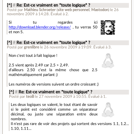
[^]
#
Re: Est-ce vraiment en *toute logique* ?
Posté par
Mathieu Schroeter
(
site web personnel
,
Mastodon
)
le 26
novembre 2009 à 14:28
.
Évalué à
2
.
Si tu regardes ici
http://download.blender.org/release/
, tu verras 50
et non 5.
[^]
#
Re: Est-ce vraiment en *toute logique* ?
Posté par
grenlibre
le 26 novembre 2009 à 19:09
.
Évalué à
3
.
Non c'est tout à fait logique !
2.5 vient après 2.49 car 2,5 > 2,49.
d'ailleurs 2.50 c'est la même chose que 2.5
mathématiquement parlant ;)
Les numéros de versions suivent un ordre croissant ;)
[^]
#
Re: Est-ce vraiment en *toute logique* ?
Posté par
teoB
le 27 novembre 2009 à 10:55
.
Évalué à
1
.
Les deux logiques se valent, le tout étant de savoir
si le point est considéré comme un séparateur
décimal, ou juste une séparation entre deux
nombres.
Il n'est pas rare de voir des projets qui sortent des versions 1.1, 1.2...
1.10, 1.11...