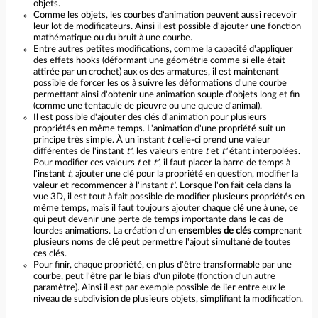
objets.
Comme les objets, les courbes d'animation peuvent aussi recevoir
leur lot de modificateurs. Ainsi il est possible d'ajouter une fonction
mathématique ou du bruit à une courbe.
Entre autres petites modifications, comme la capacité d'appliquer
des effets hooks (déformant une géométrie comme si elle était
attirée par un crochet) aux os des armatures, il est maintenant
possible de forcer les os à suivre les déformations d'une courbe
permettant ainsi d'obtenir une animation souple d'objets long et fin
(comme une tentacule de pieuvre ou une queue d'animal).
Il est possible d'ajouter des clés d'animation pour plusieurs
propriétés en même temps. L'animation d'une propriété suit un
principe très simple. À un instant
t
celle-ci prend une valeur
différentes de l'instant
t'
, les valeurs entre
t
et
t'
étant interpolées.
Pour modifier ces valeurs
t
et
t'
, il faut placer la barre de temps à
l'instant
t
, ajouter une clé pour la propriété en question, modifier la
valeur et recommencer à l'instant
t'
. Lorsque l'on fait cela dans la
vue 3D, il est tout à fait possible de modifier plusieurs propriétés en
même temps, mais il faut toujours ajouter chaque clé une à une, ce
qui peut devenir une perte de temps importante dans le cas de
lourdes animations. La création d'un
ensembles de clés
comprenant
plusieurs noms de clé peut permettre l'ajout simultané de toutes
ces clés.
Pour finir, chaque propriété, en plus d'être transformable par une
courbe, peut l'être par le biais d'un pilote (fonction d'un autre
paramètre). Ainsi il est par exemple possible de lier entre eux le
niveau de subdivision de plusieurs objets, simplifiant la modification.