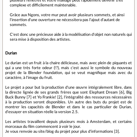
plusieurs fenêtres et votre maillage peut rapidement devenir très
complexe et difficilement maintenable.
Grâce aux Ngons, votre mur peut avoir plusieurs sommets, et ainsi
l'insertion d'une ouverture ne nécessitera pas l'ajout d'autant de
sommets.
C'est donc une précieuse aide à la modélisation d'objet non naturels qui
sera mise à disposition des artistes.
Durian
Le durian est un fruit à la chaire délicieuse, mais avec plein de piquants et
qui a une très forte odeur (!?), mais c'est aussi le symbole du nouveau
projet de la Blender foundation, qui se veut magnifique mais avec du
caractère, à l'image du fruit.
Le projet a pour but la production d'une œuvre intégralement libre, dans
la directe lignée de ses grands frères que sont Elephant Dream [6], Big
Buck Bunny [7] et Yo Frankie! [2], l'intégralité des ressources nécessaires
à la production seront disponibles. Un autre des buts du projet est de
montrer les capacités de Blender et dans le cas particulier de Durian,
d'essayer en situation réelle la version 2.5.
Les artistes travaillent depuis plusieurs mois à Amsterdam, et certains
morceaux du film commencent à voir le jour.
Je vous renvoie au site/blog du projet pour plus d'informations [3].