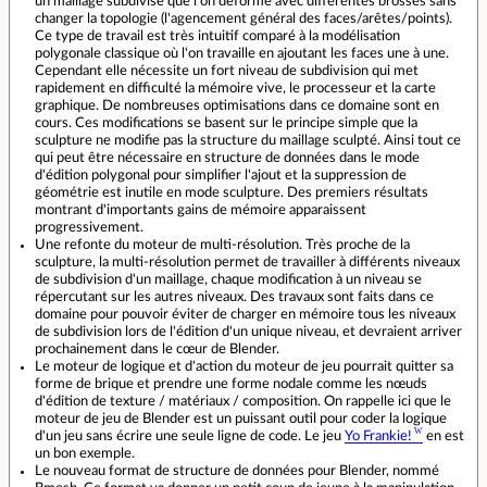
un maillage subdivisé que l'on déforme avec différentes brosses sans
changer la topologie (l'agencement général des faces/arêtes/points).
Ce type de travail est très intuitif comparé à la modélisation
polygonale classique où l'on travaille en ajoutant les faces une à une.
Cependant elle nécessite un fort niveau de subdivision qui met
rapidement en difficulté la mémoire vive, le processeur et la carte
graphique. De nombreuses optimisations dans ce domaine sont en
cours. Ces modifications se basent sur le principe simple que la
sculpture ne modifie pas la structure du maillage sculpté. Ainsi tout ce
qui peut être nécessaire en structure de données dans le mode
d'édition polygonal pour simplifier l'ajout et la suppression de
géométrie est inutile en mode sculpture. Des premiers résultats
montrant d'importants gains de mémoire apparaissent
progressivement.
Une refonte du moteur de multi-résolution. Très proche de la
sculpture, la multi-résolution permet de travailler à différents niveaux
de subdivision d'un maillage, chaque modification à un niveau se
répercutant sur les autres niveaux. Des travaux sont faits dans ce
domaine pour pouvoir éviter de charger en mémoire tous les niveaux
de subdivision lors de l'édition d'un unique niveau, et devraient arriver
prochainement dans le cœur de Blender.
Le moteur de logique et d'action du moteur de jeu pourrait quitter sa
forme de brique et prendre une forme nodale comme les nœuds
d'édition de texture / matériaux / composition. On rappelle ici que le
moteur de jeu de Blender est un puissant outil pour coder la logique
d'un jeu sans écrire une seule ligne de code. Le jeu
Yo Frankie!
en est
un bon exemple.
Le nouveau format de structure de données pour Blender, nommé