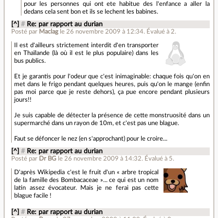
pour les personnes qui ont ete habitue des l'enfance a aller la
dedans cela sent bon et ils se lechent les babines.
[^]
#
Re: par rapport au durian
Posté par
Maclag
le 26 novembre 2009 à 12:34
.
Évalué à
2
.
Il est d'ailleurs strictement interdit d'en transporter
en Thaïlande (là où il est le plus populaire) dans les
bus publics.
Et je garantis pour l'odeur que c'est inimaginable: chaque fois qu'on en
met dans le frigo pendant quelques heures, puis qu'on le mange (enfin
pas moi parce que je reste dehors), ça pue encore pendant plusieurs
jours!!
Je suis capable de détecter la présence de cette monstruosité dans un
supermarché dans un rayon de 10m, et c'est pas une blague.
Faut se défoncer le nez (en s'approchant) pour le croire...
[^]
#
Re: par rapport au durian
Posté par
Dr BG
le 26 novembre 2009 à 14:32
.
Évalué à
5
.
D'après Wikipedia c'est le fruit d'un « arbre tropical
de la famille des Bombacaceae »... ce qui est un nom
latin assez évocateur. Mais je ne ferai pas cette
blague facile !
[^]
#
Re: par rapport au durian