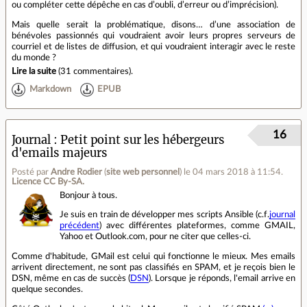
ou compléter cette dépêche en cas d’oubli, d’erreur ou d’imprécision).
Mais quelle serait la problématique, disons… d’une association de
bénévoles passionnés qui voudraient avoir leurs propres serveurs de
courriel et de listes de diffusion, et qui voudraient interagir avec le reste
du monde ?
Lire la suite
(
31 commentaires
).
Markdown
EPUB
16
Journal
Petit point sur les hébergeurs
d'emails majeurs
Posté par
Andre Rodier
(
site web personnel
)
le 04 mars 2018 à 11:54
.
Licence CC By‑SA.
Bonjour à tous.
Je suis en train de développer mes scripts Ansible (c.f.
journal
précédent
) avec différentes plateformes, comme GMAIL,
Yahoo et Outlook.com, pour ne citer que celles-ci.
Comme d'habitude, GMail est celui qui fonctionne le mieux. Mes emails
arrivent directement, ne sont pas classifiés en SPAM, et je reçois bien le
DSN, même en cas de succès (
DSN
). Lorsque je réponds, l'email arrive en
quelque secondes.