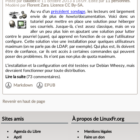
Posté par
claudex
le 11 octobre 2013 à 16:09
.
Édité par
11 personnes
.
Modéré par
Florent Zara
.
Licence CC By‑SA.
Au vu d’un
précédent sondage
, les lecteurs ont largement
envie de plus de
howto
/documentation. Voici donc un
tutoriel pour mettre en place une solution pour héberger
ses courriels. Jusque‐là, c’est assez classique, mais on va
aller un peu plus loin en ajoutant une solution pour lutter
contre le pourriel (
spam
), qui apprend en fonction de ce que l’utilisateur
configure. Cette solution vise une installation pour quelques utilisateurs
maximum (on ne parle pas de LDAP, par exemple). Qui plus est, ils doivent
être de confiance, car ils ont accès à certaines commandes qui peuvent
poser des problèmes. Ils n’ont pas non plus de quota maximum.
L’installation et la configuration ont été testées sur Debian Wheezy, mais
devraient fonctionner pour toute distribution.
Lire la suite
(
73 commentaires
).
Markdown
EPUB
Revenir en haut de page
Sites amis
À propos de LinuxFr.org
Agenda du Libre
Mentions légales
April
Faire un don