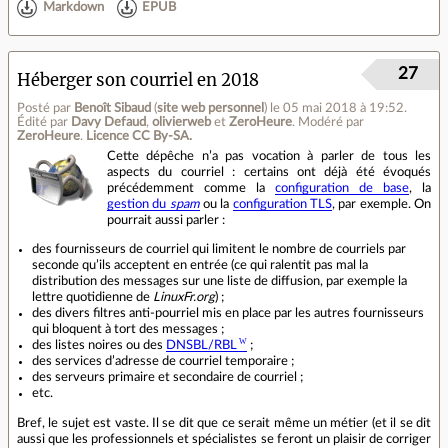
Markdown
EPUB
27
Héberger son courriel en 2018
Posté par
Benoît Sibaud
(
site web personnel
)
le 05 mai 2018 à 19:52
.
Édité par
Davy Defaud
,
olivierweb
et
ZeroHeure
.
Modéré par
ZeroHeure
.
Licence CC By‑SA.
Cette dépêche n’a pas vocation à parler de tous les
aspects du courriel : certains ont déjà été évoqués
précédemment comme la
configuration de base
, la
gestion du
spam
ou la
configuration TLS
, par exemple. On
pourrait aussi parler :
des fournisseurs de courriel qui limitent le nombre de courriels par
seconde qu’ils acceptent en entrée (ce qui ralentit pas mal la
distribution des messages sur une liste de diffusion, par exemple la
lettre quotidienne de
LinuxFr.org
) ;
des divers filtres anti‐pourriel mis en place par les autres fournisseurs
qui bloquent à tort des messages ;
des listes noires ou des
DNSBL/RBL
;
des services d’adresse de courriel temporaire ;
des serveurs primaire et secondaire de courriel ;
etc.
Bref, le sujet est vaste. Il se dit que ce serait même un métier (et il se dit
aussi que les professionnels et spécialistes se feront un plaisir de corriger