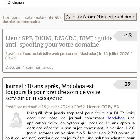
2
debian
Flux Atom étiquette « dkim »
Trier par :
date
note
intérêt
dernier commentaire
-13
Lien
SPF, DKIM, DMARC, BIMI : guide
anti-spoofing pour votre domaine
Posté par
foudreclair
(
site web personnel
,
Mastodon
)
le 13 juillet 2026 à
08:46
.
Discuter
(
4 commentaires
).
29
Journal
10 ans après, Modoboa est
toujours là pour prendre soin de votre
serveur de messagerie
Posté par
mirtouf
le 19 janvier 2026 à 20:52
.
Licence CC By‑SA.
Puisqu'il n'est jamais trop tard pour écrire sur DLFP, voici
donc une note de journal concernant
Modoboa
une
application écrite en python qui, près de 11 ans après la
dernière dépêche à son sujet concernant la version 1.2.0
(nous sommes en version 2.6.5, la version 2.7.0 pointe le
bout de son nez) continue de toujours être une solution adaptée pour