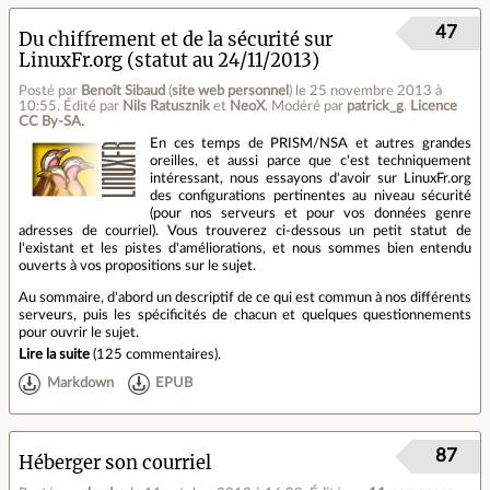
47
Du chiffrement et de la sécurité sur
LinuxFr.org (statut au 24/11/2013)
Posté par
Benoît Sibaud
(
site web personnel
)
le 25 novembre 2013 à
10:55
.
Édité par
Nils Ratusznik
et
NeoX
.
Modéré par
patrick_g
.
Licence
CC By‑SA.
En ces temps de PRISM/NSA et autres grandes
oreilles, et aussi parce que c'est techniquement
intéressant, nous essayons d'avoir sur LinuxFr.org
des configurations pertinentes au niveau sécurité
(pour nos serveurs et pour vos données genre
adresses de courriel). Vous trouverez ci-dessous un petit statut de
l'existant et les pistes d'améliorations, et nous sommes bien entendu
ouverts à vos propositions sur le sujet.
Au sommaire, d'abord un descriptif de ce qui est commun à nos différents
serveurs, puis les spécificités de chacun et quelques questionnements
pour ouvrir le sujet.
Lire la suite
(
125 commentaires
).
Markdown
EPUB
87
Héberger son courriel