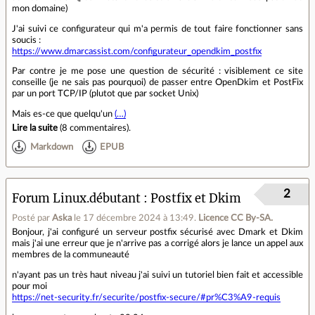
mon domaine)
J'ai suivi ce configurateur qui m'a permis de tout faire fonctionner sans
soucis :
https://www.dmarcassist.com/configurateur_opendkim_postfix
Par contre je me pose une question de sécurité : visiblement ce site
conseille (je ne sais pas pourquoi) de passer entre OpenDkim et PostFix
par un port TCP/IP (plutot que par socket Unix)
Mais es-ce que quelqu'un
(…)
Lire la suite
(
8 commentaires
).
Markdown
EPUB
2
Forum Linux.débutant
Postfix et Dkim
Posté par
Aska
le 17 décembre 2024 à 13:49
.
Licence CC By‑SA.
Bonjour, j'ai configuré un serveur postfix sécurisé avec Dmark et Dkim
mais j'ai une erreur que je n'arrive pas a corrigé alors je lance un appel aux
membres de la communeauté
n'ayant pas un très haut niveau j'ai suivi un tutoriel bien fait et accessible
pour moi
https://net-security.fr/securite/postfix-secure/#pr%C3%A9-requis