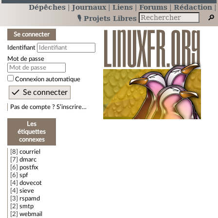
Dépêches
Journaux
Liens
Forums
Rédaction
🎙️ Projets Libres
Se connecter
Identifiant
Mot de passe
Connexion automatique
Pas de compte ? S’inscrire…
Les
étiquettes
connexes
8
courriel
7
dmarc
6
postfix
6
spf
4
dovecot
4
sieve
3
rspamd
2
smtp
2
webmail