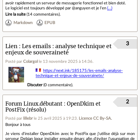
avoir rapidement un serveur de messagerie fonctionnel et bien doté.
Le logiciel est toujours développé par @anguyen et je l'en
(…)
Lire la suite
(
14 commentaires
).
Markdown
EPUB
3
Lien
Les emails : analyse technique et
enjeux de souveraineté
Posté par
Colargol
le 13 novembre 2025 à 14:36
.
https://next.ink/185175/les-emails-analyse-
technique-et-enjeux-de-souverainete/
Discuter
(
0 commentaire
).
2
Forum Linux.débutant
OpenDkim et
PostFix (résolu)
Posté par
lillebr
le 25 avril 2025 à 19:23
.
Licence CC By‑SA.
Bonjour à tous
Je viens d'installer OpenDkim avec le PostFix que j'utilise déjà sur mon
serveur Debian (pour installer ensuite dmarc afin d'éviter l'usurpation de