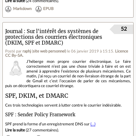
Lire la suite
(
24 commentaires
).
Markdown
EPUB
52
Journal
Sur l'intérêt des systèmes de
protections des courriers électroniques
(DKIM, SPF et DMARC)
Posté par
raphj
(
site web personnel
)
le 06 janvier 2019 à 15:15
.
Licence
CC By‑SA.
J’héberge mon propre courrier électronique. Le faire
correctement n’est pas une chose triviale à faire et on est
amené à apprendre l’existence de plusieurs mécanismes. Ce
matin, j’ai reçu un courriel de non-livraison étrange de la part
de Gmail et c’est l’occasion de parler de ces mécanismes,
puis on décortiquera ce courriel étrange.
SPF, DKIM, et DMARC
Ces trois technologies servent à lutter contre le courrier indésirable.
SPF : Sender Policy Framework
SPF prend la forme d’un enregistrement DNS sur
(…)
Lire la suite
(
27 commentaires
).