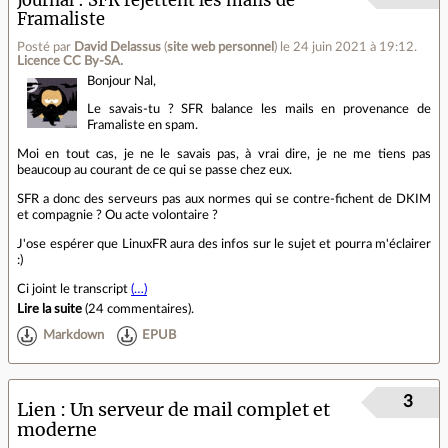
Journal
SFR rejettent les mails de
Framaliste
Posté par
David Delassus
(
site web personnel
)
le 24 juin 2021 à 19:12
.
Licence CC By‑SA.
Bonjour Nal,
Le savais-tu ? SFR balance les mails en provenance de
Framaliste en spam.
Moi en tout cas, je ne le savais pas, à vrai dire, je ne me tiens pas
beaucoup au courant de ce qui se passe chez eux.
SFR a donc des serveurs pas aux normes qui se contre-fichent de DKIM
et compagnie ? Ou acte volontaire ?
J'ose espérer que LinuxFR aura des infos sur le sujet et pourra m'éclairer
:)
Ci joint le transcript
(…)
Lire la suite
(
24 commentaires
).
Markdown
EPUB
3
Lien
Un serveur de mail complet et
moderne