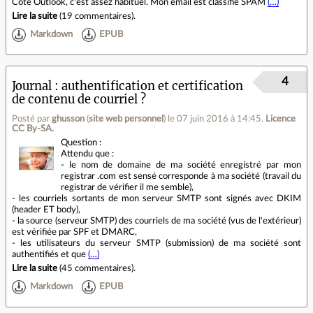
Côté Outlook, c'est assez habituel. Mon email est classifié SPAM
(…)
Lire la suite
(
19 commentaires
).
Markdown
EPUB
4
Journal
authentification et certification
de contenu de courriel ?
Posté par
ghusson
(
site web personnel
)
le 07 juin 2016 à 14:45
.
Licence
CC By‑SA.
Question :
Attendu que :
- le nom de domaine de ma société enregistré par mon
registrar .com est sensé corresponde à ma société (travail du
registrar de vérifier il me semble),
- les courriels sortants de mon serveur SMTP sont signés avec DKIM
(header ET body),
- la source (serveur SMTP) des courriels de ma société (vus de l'extérieur)
est vérifiée par SPF et DMARC,
- les utilisateurs du serveur SMTP (submission) de ma société sont
authentifiés et que
(…)
Lire la suite
(
45 commentaires
).
Markdown
EPUB