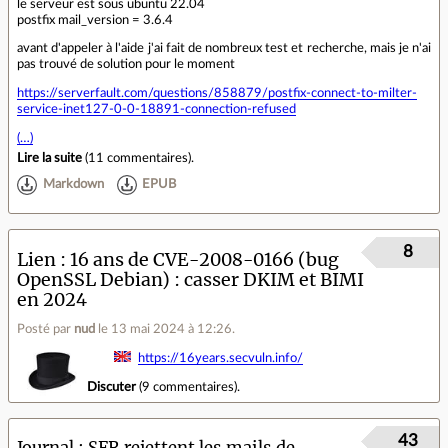
le serveur est sous ubuntu 22.04
postfix mail_version = 3.6.4
avant d'appeler à l'aide j'ai fait de nombreux test et recherche, mais je n'ai
pas trouvé de solution pour le moment
https://serverfault.com/questions/858879/postfix-connect-to-milter-
service-inet127-0-0-18891-connection-refused
(…)
Lire la suite
(
11 commentaires
).
Markdown
EPUB
8
Lien
16 ans de CVE-2008-0166 (bug
OpenSSL Debian) : casser DKIM et BIMI
en 2024
Posté par
nud
le 13 mai 2024 à 12:26
.
https://16years.secvuln.info/
Discuter
(
9 commentaires
).
43