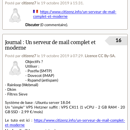
Posté par
citizenz7
le 19 octobre 2019 à 15:31
.
https://www.citizenz.info/un-serveur-de-mail-
complet-et-moderne
Discuter
(
0 commentaire
).
16
Journal
Un serveur de mail complet et
moderne
Posté par
citizenz7
le 19 octobre 2019 à 07:29
.
Licence CC By‑SA.
Objectifs ?
Utiliser :
- Postfix (SMTP)
- Dovecot (IMAP)
- Rspamd (antispam)
- Rainloop (Webmail)
- Dkim
- Filtres Sieve
Système de base : Ubuntu server 18.04
Un "simple" VPS Hetzner suffit : VPS CX11 (1 vCPU - 2 GB RAM - 20
GB SSD - 2.99 €/mois)
Le tuto est ici :
https://www.citizenz.info/un-serveur-de-mail-complet-
et-moderne