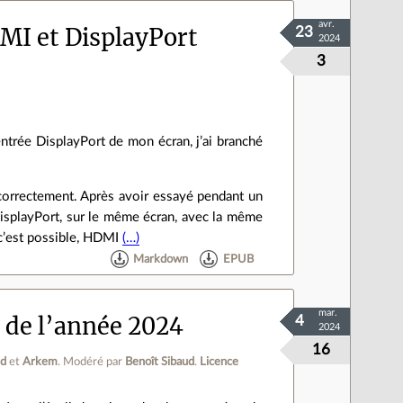
avr.
MI et DisplayPort
23
2024
3
entrée DisplayPort de mon écran, j’ai branché
s correctement. Après avoir essayé pendant un
DisplayPort, sur le même écran, avec la même
 c’est possible, HDMI
(…)
Markdown
EPUB
mar.
9 de l’année 2024
4
2024
16
ud
et
Arkem
.
Modéré par
Benoît Sibaud
.
Licence