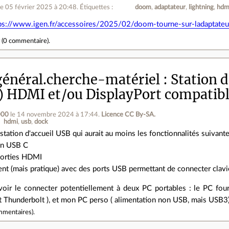
le 05 février 2025 à 20:48
.
Étiquettes :
doom
adaptateur
lightning
hdm
ps://www.igen.fr/accessoires/2025/02/doom-tourne-sur-ladaptateu
r
(
0 commentaire
).
énéral.cherche-matériel
Station d
s) HDMI et/ou DisplayPort compatib
000
le 14 novembre 2024 à 17:44
.
Licence CC By‑SA.
hdmi
usb
dock
station d'accueil USB qui aurait au moins les fonctionnalités suivante
en USB C
sorties HDMI
nt (mais pratique) avec des ports USB permettant de connecter clavier
voir le connecter potentiellement à deux PC portables : le PC fo
t Thunderbolt ), et mon PC perso ( alimentation non USB, mais USB3)
mmentaires
).