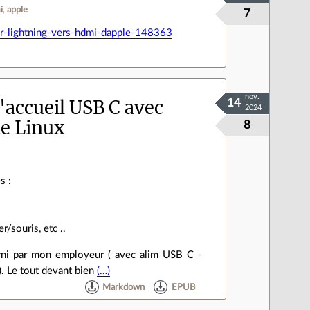
i
apple
7
r-lightning-vers-hdmi-dapple-148363
nov.
'accueil USB C avec
14
2024
le Linux
8
s :
/souris, etc ..
urni par mon employeur ( avec alim USB C -
. Le tout devant bien
(…)
Markdown
EPUB