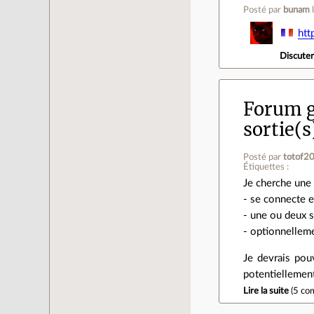
Posté par
bunam
htt
Discute
Forum g
sortie(
Posté par
totof2
Étiquettes :
Je cherche une 
- se connecte 
- une ou deux 
- optionnelleme
Je devrais pou
potentiellemen
Lire la suite
(
5 co