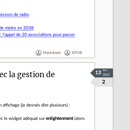
mission de radio
s de métro en 2038
 l'appel de 20 associations pour passer
Markdown
EPUB
avr.
c la gestion de
13
2025
2
ffichage (je devrais dire plusieurs) :
vec le widget adéquat sur
enlightenment
(alors