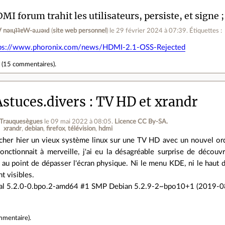
MI forum trahit les utilisateurs, persiste, et signe 
ןƃu∀ nǝıɥʇʇɐW-ǝɹɹǝıԀ
(
site web personnel
)
le 29 février 2024 à 07:39
.
Étiquettes :
ps://www.phoronix.com/news/HDMI-2.1-OSS-Rejected
r
(
15 commentaires
).
stuces.divers
TV HD et xrandr
 Trauquesègues
le 09 mai 2022 à 08:05
.
Licence CC By‑SA.
xrandr
debian
firefox
télévision
hdmi
cher hier un vieux système linux sur une TV HD avec un nouvel ordi
onctionnait à merveille, j'ai eu la désagréable surprise de découvri
 au point de dépasser l'écran physique. Ni le menu KDE, ni le haut de
t visibles.
local 5.2.0-0.bpo.2-amd64 #1 SMP Debian 5.2.9-2~bpo10+1 (2019-
mmentaire
).