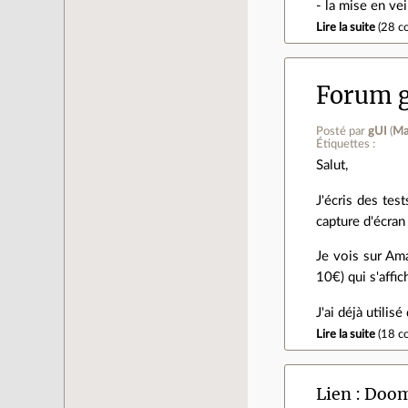
- la mise en ve
Lire la suite
(
28 c
Forum g
Posté par
gUI
(
Ma
Étiquettes :
Salut,
J'écris des tes
capture d'écran
Je vois sur Am
10€) qui s'affi
J'ai déjà utili
Lire la suite
(
18 c
Lien
Doom 