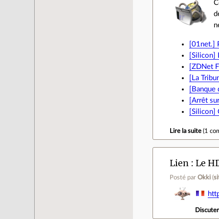
C
d
n
[01net.]
[Silicon]
[ZDNet Fr
[La Tribu
[Banque d
[Arrêt su
[Silicon]
Lire la suite
(
1 co
Lien
Le HD
Posté par
Okki
(
s
htt
Discute