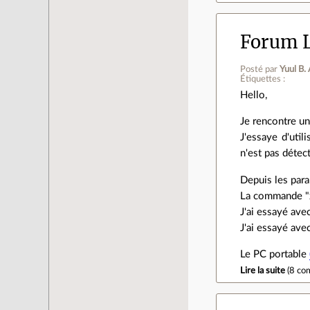
Forum L
Posté par
Yuul B.
Étiquettes :
Hello,
Je rencontre u
J'essaye d'uti
n'est pas détec
Depuis les para
La commande "xr
J'ai essayé ave
J'ai essayé ave
Le PC portable
Lire la suite
(
8 co