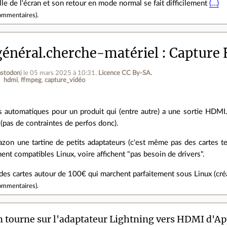
ille de l'écran et son retour en mode normal se fait difficilement
(…)
ommentaires
).
énéral.cherche-matériel
Capture
stodon
)
le 05 mars 2025 à 10:31
.
Licence CC By‑SA.
hdmi
ffmpeg
capture_vidéo
ts automatiques pour un produit qui (entre autre) a une sortie HDMI. 
 (pas de contraintes de perfos donc).
azon une tartine de petits adaptateurs (c'est même pas des cartes t
chent compatibles Linux, voire affichent "pas besoin de drivers".
sé des cartes autour de 100€ qui marchent parfaitement sous Linux (cr
ommentaires
).
tourne sur l'adaptateur Lightning vers HDMI d'Ap