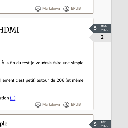
Markdown
EPUB
mar.
 HDMI
5
2025
2
À la fin du test je voudrais faire une simple
ellement c'est petit) autour de 20€ (et même
éation
(…)
Markdown
EPUB
ple
fév.
5
2025