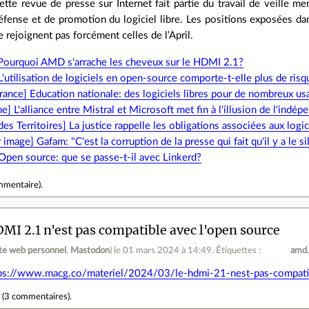
ette revue de presse sur Internet fait partie du travail de veille me
éfense et de promotion du logiciel libre. Les positions exposées dans
e rejoignent pas forcément celles de l’April.
 Pourquoi AMD s'arrache les cheveux sur le HDMI 2.1?
 L'utilisation de logiciels en open-source comporte-t-elle plus de ris
ance] Education nationale: des logiciels libres pour de nombreux us
ne] L'alliance entre Mistral et Microsoft met fin à l'illusion de l'in
es Territoires] La justice rappelle les obligations associées aux logic
r image] Gafam: "C'est la corruption de la presse qui fait qu'il y a le s
 Open source: que se passe-t-il avec Linkerd?
mmentaire
).
MI 2.1 n'est pas compatible avec l'open source
ite web personnel
,
Mastodon
)
le 01 mars 2024 à 14:49
.
Étiquettes :
amd
ps://www.macg.co/materiel/2024/03/le-hdmi-21-nest-pas-compat
r
(
3 commentaires
).