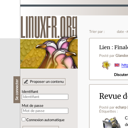
Trier par :
date
Lien
Final
Posté par
Glando
ht
Discute
Se connecter
Proposer un contenu
Identifiant
Revue de
Mot de passe
Posté par
echarp
Étiquettes :
C
Connexion automatique
d