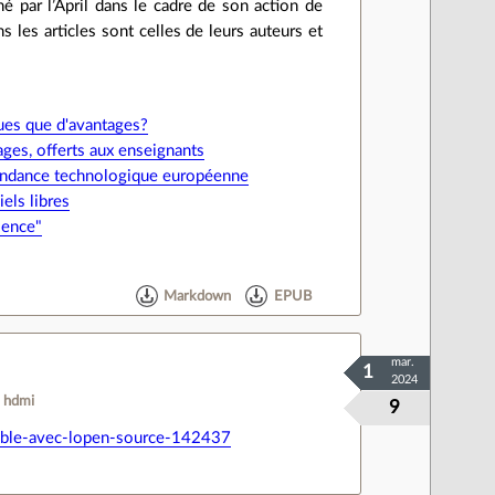
né par l’April dans le cadre de son action de
 les articles sont celles de leurs auteurs et
ques que d'avantages?
ages, offerts aux enseignants
dépendance technologique européenne
iels libres
ilence"
Markdown
EPUB
mar.
1
2024
hdmi
9
ible-avec-lopen-source-142437