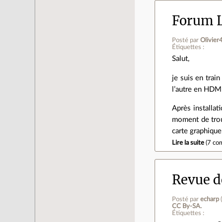
Forum L
Posté par
Olivie
Étiquettes :
Salut,
je suis en trai
l’autre en HDM
Après installat
moment de trouv
carte graphique
Lire la suite
(
7 co
Revue de
Posté par
echarp
CC By‑SA.
Étiquettes :