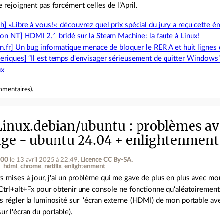
e rejoignent pas forcément celles de l’April.
] «Libre à vous!»: découvrez quel prix spécial du jury a reçu cette é
on NT] HDMI 2.1 bridé sur la Steam Machine: la faute à Linux!
en.fr] Un bug informatique menace de bloquer le RER A et huit ligne
riques] “Il est temps d'envisager sérieusement de quitter Windows”:
ux
mmentaires
).
inux.debian/ubuntu
problèmes ave
hage - ubuntu 24.04 + enlightenment
000
le 13 avril 2025 à 22:49
.
Licence CC By‑SA.
hdmi
chrome
netflix
enlightenment
s mises à jour, j'ai un problème qui me gave de plus en plus avec mon a
 Ctrl+alt+Fx pour obtenir une console ne fonctionne qu'aléatoirement
us régler la luminosité sur l'écran externe (HDMI) de mon portable a
ur l'écran du portable).