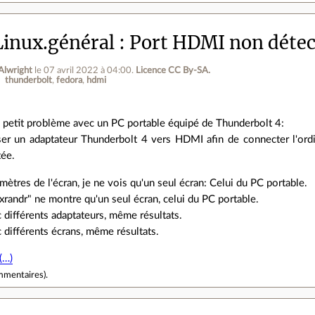
inux.général
Port HDMI non détec
 Alwright
le 07 avril 2022 à 04:00
.
Licence CC By‑SA.
thunderbolt
fedora
hdmi
n petit problème avec un PC portable équipé de Thunderbolt 4:
liser un adaptateur Thunderbolt 4 vers HDMI afin de connecter l'ord
tée.
mètres de l'écran, je ne vois qu'un seul écran: Celui du PC portable.
andr" ne montre qu'un seul écran, celui du PC portable.
c différents adaptateurs, même résultats.
c différents écrans, même résultats.
(…)
mmentaires
).