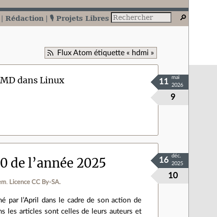
Rédaction
🎙️ Projets Libres
Flux Atom étiquette « hdmi »
 AMD dans Linux
mai
11
2026
9
déc.
50 de l’année 2025
16
2025
10
em
.
Licence CC By‑SA.
né par l’April dans le cadre de son action de
 les articles sont celles de leurs auteurs et