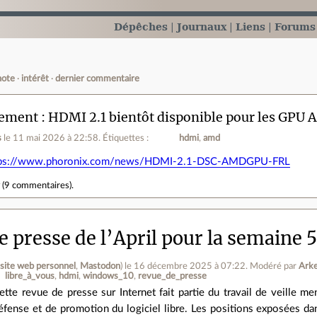
Dépêches
Journaux
Liens
Forums
note
intérêt
dernier commentaire
ement : HDMI 2.1 bientôt disponible pour les GPU
s
le 11 mai 2026 à 22:58
.
Étiquettes :
hdmi
amd
tps://www.phoronix.com/news/HDMI-2.1-DSC-AMDGPU-FRL
r
(
9 commentaires
).
 presse de l’April pour la semaine 
(
site web personnel
,
Mastodon
)
le 16 décembre 2025 à 07:22
.
Modéré par
Ark
libre_à_vous
hdmi
windows_10
revue_de_presse
ette revue de presse sur Internet fait partie du travail de veille me
éfense et de promotion du logiciel libre. Les positions exposées dans