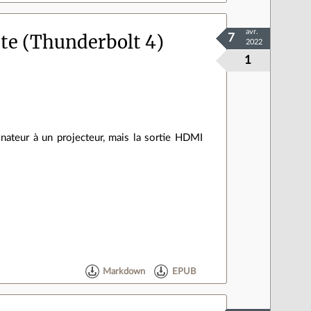
avr.
te (Thunderbolt 4)
7
2022
1
inateur à un projecteur, mais la sortie HDMI
Markdown
EPUB