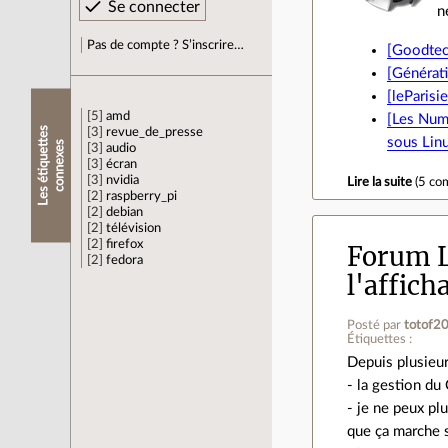
n
Pas de compte ? S’inscrire…
[Goodtech
[Générati
[leParisi
5
amd
[Les Nume
L
e
s
é
t
i
q
u
e
t
e
s
c
o
n
n
e
x
e
3
revue_de_presse
sous Lin
t
s
3
audio
3
écran
3
nvidia
Lire la suite
(
5 co
2
raspberry_pi
2
debian
2
télévision
2
firefox
Forum L
2
fedora
l'affic
Posté par
totof2
Étiquettes :
Depuis plusieur
- la gestion du
- je ne peux pl
que ça marche s