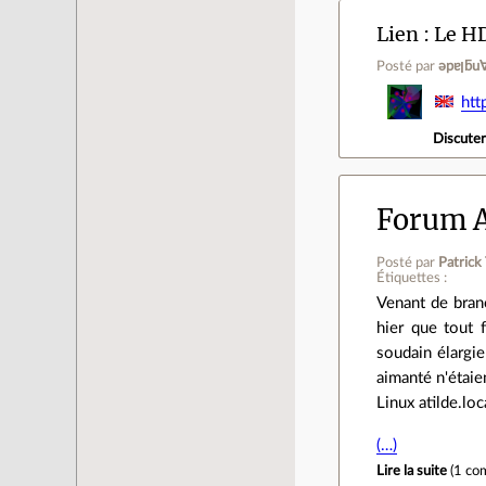
Lien
Le HD
Posté par
ǝpɐ
htt
Discute
Forum A
Posté par
Patrick
Étiquettes :
Venant de bran
hier que tout f
soudain élargie
aimanté n'étaien
Linux atilde.
(…)
Lire la suite
(
1 co