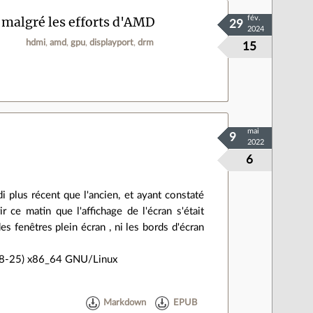
; malgré les efforts d'AMD
fév.
29
2024
hdmi
amd
gpu
displayport
drm
15
mai
9
2022
6
 plus récent que l'ancien, et ayant constaté
r ce matin que l'affichage de l'écran s'était
s fenêtres plein écran , ni les bords d'écran
08-25) x86_64 GNU/Linux
Markdown
EPUB