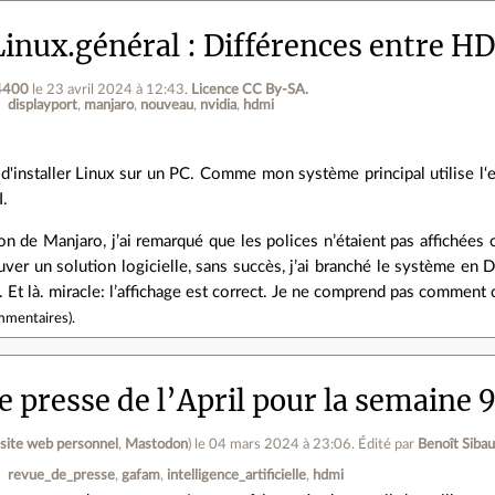
inux.général
Différences entre HD
r4400
le 23 avril 2024 à 12:43
.
Licence CC By‑SA.
displayport
manjaro
nouveau
nvidia
hdmi
n d'installer Linux sur un PC. Comme mon système principal utilise l‘
I.
ion de Manjaro, j’ai remarqué que les polices n’étaient pas affichée
er un solution logicielle, sans succès, j’ai branché le système en 
. Et là. miracle: l’affichage est correct. Je ne comprend pas comment
mmentaires
).
 presse de l’April pour la semaine 
(
site web personnel
,
Mastodon
)
le 04 mars 2024 à 23:06
.
Édité par
Benoît Siba
revue_de_presse
gafam
intelligence_artificielle
hdmi