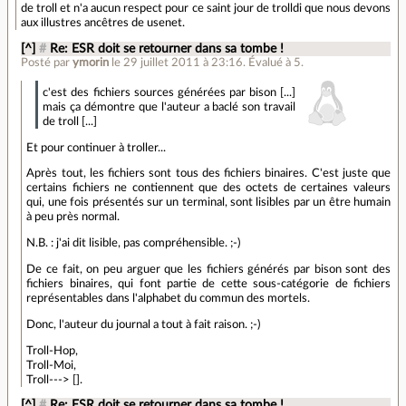
de troll et n'a aucun respect pour ce saint jour de trolldi que nous devons
aux illustres ancêtres de usenet.
[^]
#
Re: ESR doit se retourner dans sa tombe !
Posté par
ymorin
le 29 juillet 2011 à 23:16
.
Évalué à
5
.
c'est des fichiers sources générées par bison [...]
mais ça démontre que l'auteur a baclé son travail
de troll [...]
Et pour continuer à troller...
Après tout, les fichiers sont tous des fichiers binaires. C'est juste que
certains fichiers ne contiennent que des octets de certaines valeurs
qui, une fois présentés sur un terminal, sont lisibles par un être humain
à peu près normal.
N.B. : j'ai dit lisible, pas compréhensible. ;-)
De ce fait, on peu arguer que les fichiers générés par bison sont des
fichiers binaires, qui font partie de cette sous-catégorie de fichiers
représentables dans l'alphabet du commun des mortels.
Donc, l'auteur du journal a tout à fait raison. ;-)
Troll-Hop,
Troll-Moi,
Troll---> [].
[^]
#
Re: ESR doit se retourner dans sa tombe !