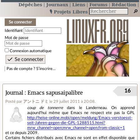
Dépêches
Journaux
Liens
Forums
Rédaction
🎙️ Projets Libres
Se connecter
Identifiant
Mot de passe
Connexion automatique
Pas de compte ? S’inscrire…
16
Journal
Emacs sapusaipalibre
Posté par
アントニ ドミ
le 29 juillet 2011 à 20:08
.
coup de tonnerre
dans le Landerneau. On apprend
aujourd'hui même que Emacs ne respect ete pas la GPL
http://heise-online.mobi/open/meldung/Emacs-verstoesst-
seit-Jahren-gegen-die-GPL-1288515.html?
mrw_channel=open;mrw_channel=open;from-classic=1
et ce depuis 2009.
Certains fichiers distribués avec Emacs ne sont en effet disponible que