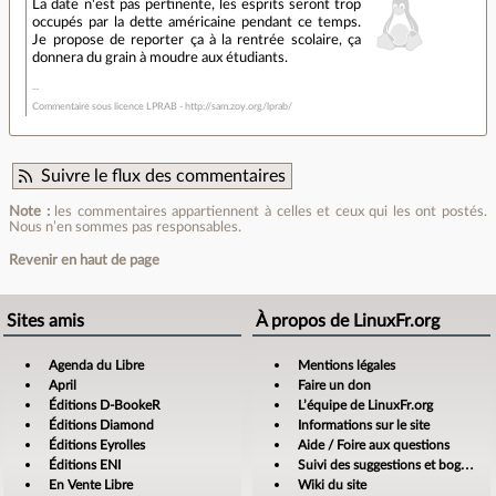
La date n'est pas pertinente, les esprits seront trop
occupés par la dette américaine pendant ce temps.
Je propose de reporter ça à la rentrée scolaire, ça
donnera du grain à moudre aux étudiants.
Commentaire sous licence LPRAB - http://sam.zoy.org/lprab/
Suivre le flux des commentaires
Note :
les commentaires appartiennent à celles et ceux qui les ont postés.
Nous n’en sommes pas responsables.
Revenir en haut de page
Sites amis
À propos de LinuxFr.org
Agenda du Libre
Mentions légales
April
Faire un don
Éditions D-BookeR
L’équipe de LinuxFr.org
Éditions Diamond
Informations sur le site
Éditions Eyrolles
Aide / Foire aux questions
Éditions ENI
Suivi des suggestions et bogues
En Vente Libre
Wiki du site