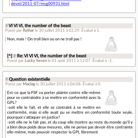
devel/2011-07/msg00931.html
#
VI VI VI, the number of the beast
Posté par
Reihar
le 30 juillet 2011 à 02:29
.
Évalué à
1
.
Non, mais ! On troll bien ou on ne troll pas !
[^]
#
Re: VI VI VI, the number of the beast
Posté par
Lucky Seven
le 01 août 2011 à 12:07
.
Évalué à
-1
.
#
Question existentielle
Posté par
Maclag
le 30 juillet 2011 à 06:08
.
Évalué à
0
.
Est-ce que la FSF va porter plainte contre elle-même
pour se contraindre à se mettre en conformité avec la
GPL?
-soit elle le fait, et elle se contraint à se mettre en
conformité, mais si elle avait pu se mettre en conformité toute seule,
pourquoi s'attaquer en justice?
-soit elle ne le fait pas, et du coup elle montre au reste du monde qu'il y
a bien deux poids deux mesures, elle ne pense pas devoir être contrainte
elle-même, mais pouvoir respecter la GPL librement