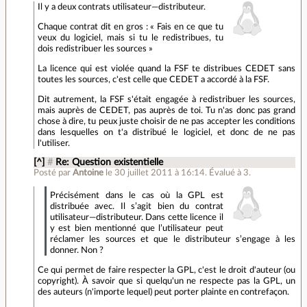
Il y a deux contrats utilisateur—distributeur.
Chaque contrat dit en gros : « Fais en ce que tu
veux du logiciel, mais si tu le redistribues, tu
dois redistribuer les sources »
La licence qui est violée quand la FSF te distribues CEDET sans
toutes les sources, c'est celle que CEDET a accordé à la FSF.
Dit autrement, la FSF s'était engagée à redistribuer les sources,
mais auprès de CEDET, pas auprès de toi. Tu n'as donc pas grand
chose à dire, tu peux juste choisir de ne pas accepter les conditions
dans lesquelles on t'a distribué le logiciel, et donc de ne pas
l'utiliser.
[^]
#
Re: Question existentielle
Posté par
Antoine
le 30 juillet 2011 à 16:14
.
Évalué à
3
.
Précisément dans le cas où la GPL est
distribuée avec. Il s’agit bien du contrat
utilisateur—distributeur. Dans cette licence il
y est bien mentionné que l’utilisateur peut
réclamer les sources et que le distributeur s’engage à les
donner. Non ?
Ce qui permet de faire respecter la GPL, c'est le droit d'auteur (ou
copyright). À savoir que si quelqu'un ne respecte pas la GPL, un
des auteurs (n'importe lequel) peut porter plainte en contrefaçon.