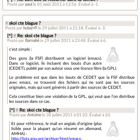
Posté par
paul
le 01 août 2011 à 12:56
.
Évalué à
-1
.
#
skoi cte blague ?
Posté par
bubar🦥
le 29 juillet 2011 à 21:18
.
Évalué à
-3
.
[^]
#
Re: skoi cte blague ?
Posté par
Barnabé
le 29 juillet 2011 à 23:48
.
Évalué à
6
.
c'est simple :
Des gens (la FSF) distribuent un logiciel (emacs).
Dans ce logiciel, ils incluent des bouts d'un autre
(CEDET), publié par son auteur sous une licence libre (la GPL).
Le problème est que dans les bouts de CEDET que la FSF distribue
avec emacs, se trouvent des fichiers qui ne sont pas les sources
originales, mais qui sont générés à partir des sources de CEDET.
Cela constitue bien une violation de la GPL, qui veut que l'on distribue
les sources dans ce cas.
[^]
#
Re: skoi cte blague ?
Posté par
Antoine
le 30 juillet 2011 à 01:33
.
Évalué à
10
.
Et pour référence, le mail en anglais d'origine (plus
lisible pour la plupart qu'un résumé en allemand,
AMHA) :
http://lists.gnu.org/archive/html/emacs-