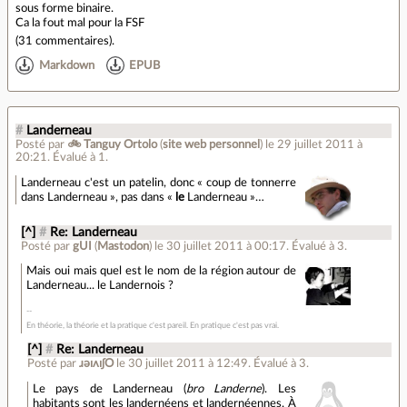
sous forme binaire.
Ca la fout mal pour la FSF
(
31 commentaires
).
Markdown
EPUB
#
Landerneau
Posté par
🚲 Tanguy Ortolo
(
site web personnel
)
le 29 juillet 2011 à
20:21
.
Évalué à
1
.
Landerneau c'est un patelin, donc « coup de tonnerre
dans Landerneau », pas dans «
le
Landerneau »…
[^]
#
Re: Landerneau
Posté par
gUI
(
Mastodon
)
le 30 juillet 2011 à 00:17
.
Évalué à
3
.
Mais oui mais quel est le nom de la région autour de
Landerneau... le Landernois ?
En théorie, la théorie et la pratique c'est pareil. En pratique c'est pas vrai.
[^]
#
Re: Landerneau
Posté par
ɹǝıʌıʃO
le 30 juillet 2011 à 12:49
.
Évalué à
3
.
Le pays de Landerneau (
bro Landerne
). Les
habitants sont les landernéens et landernéennes. À