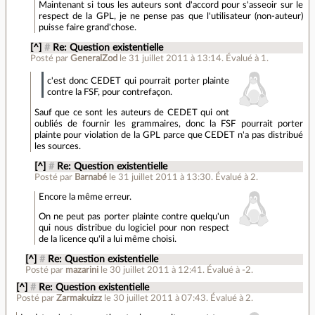
Maintenant si tous les auteurs sont d'accord pour s'asseoir sur le
respect de la GPL, je ne pense pas que l'utilisateur (non-auteur)
puisse faire grand'chose.
[^]
#
Re: Question existentielle
Posté par
GeneralZod
le 31 juillet 2011 à 13:14
.
Évalué à
1
.
c'est donc CEDET qui pourrait porter plainte
contre la FSF, pour contrefaçon.
Sauf que ce sont les auteurs de CEDET qui ont
oubliés de fournir les grammaires, donc la FSF pourrait porter
plainte pour violation de la GPL parce que CEDET n'a pas distribué
les sources.
[^]
#
Re: Question existentielle
Posté par
Barnabé
le 31 juillet 2011 à 13:30
.
Évalué à
2
.
Encore la même erreur.
On ne peut pas porter plainte contre quelqu'un
qui nous distribue du logiciel pour non respect
de la licence qu'il a lui même choisi.
[^]
#
Re: Question existentielle
Posté par
mazarini
le 30 juillet 2011 à 12:41
.
Évalué à
-2
.
[^]
#
Re: Question existentielle
Posté par
Zarmakuizz
le 30 juillet 2011 à 07:43
.
Évalué à
2
.