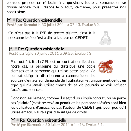
Je vous propose de réfléchir à la questions toute la semaine, on se
donne rendez-vous... disons le 5 août, ici-même, pour présenter nos
conclusions.
[^]
#
Re: Question existentielle
Posté par
Barnabé
le 30 juillet 2011 à 07:43
.
Évalué à
2
.
Ce n'est pas à la FSF de porter plainte, c'est à la
personne lésée, c'est à dire à l'auteur de CEDET.
[^]
#
Re: Question existentielle
Posté par
vg
le 30 juillet 2011 à 09:55
.
Évalué à
3
.
Pas tout à fait : la GPL est un contrat qui lie, dans
notre cas, la personne qui distribue une copie
d'emacs et la personne qui utilise cette copie. Ce
contrat oblige le distributeur à communiquer les
sources d'emacs sur demande de l'utilisateur (et uniquement de lui, un
type qui n'a jamais utilisé emacs de sa vie pourrais se voir refuser
l'accès aux sources).
Donc non seulement, comme il s'agit d'un simple contrat, on ne porte
pas "plainte" (c'est réservé au pénal), et les personnes lésées sont bien
les utilisateurs d'emacs, et pas l'auteur de CEDET qui, pour peu qu'il
utilise emacs, n'aurais pas d'avantage de droits.
[^]
#
Re: Question existentielle
Posté par
Barnabé
le 30 juillet 2011 à 11:46
.
Évalué à
4
.