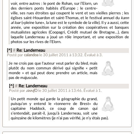
voir, entre autres : le pont de Rohan, sur l’Elorn, un
des derniers ponts habités d’Europe ; le centre-
ville, ses rues étroites qui coupent le vent et ses vieilles pierres ; les
églises saint-Houardon et saint-Thomas, et le festival annuel du
kann
al loar
(«pleine lune», la lune est le symbole de la ville). Il y a aussi, cette
année, une exposition sur la création des coopératives et banques
mutualistes agricoles (Coopagri, Crédit mutuel de Bretagne…), dans
laquelle Landerneau a joué un rôle important, et une exposition de
photos sur les rives de l’Elorn.
[^]
#
Re: Landerneau
Posté par
calandoa
le 30 juillet 2011 à 13:32
.
Évalué à
3
.
Je ne crois pas que l'auteur veut parler du bled, mais
plutôt du nom commun dérivé qui signifie « petit
monde » et qui peut donc prendre un article, mais
pas de majuscule.
[^]
#
Re: Landerneau
Posté par
ɹǝıʌıʃO
le 30 juillet 2011 à 13:46
.
Évalué à
1
.
Un petit monde qui garde la géographie du grand,
puisqu’on y entend le «tonnerre de Brest» du
capitaine Haddock, ce coup de canon qui
s’entendait, parait-il, jusqu’à Landerneau, soit une
quinzaine de kilomètres (je n’ai pas vérifié, je n’y étais pas).