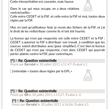
Cette interprétation est courante, mais fausse.
Dans le cas qui nous occupe, on a deux relations
contractuelles :
Celle entre CEDET et la FSF, et celle entre la FSF et moi, toutes deux
régies par la FSF.
Moi, en tant qu'utilisateur final, je recois des fichiers de la FSF, et j'ai
le droit de les redistribuer comme ils m'ont été fournis.
La licence qui n'est pas respectée est celle entre CEDET et la FSF :
CEDET a autorisé la FSF à distribuer son travail, à condition que les
sources soient distribuées avec (pour simplifier). C'est bien la licence
de CEDET qui n'est pas respectée, c'est donc CEDET qui pourrait
porter plainte contre la FSF, pour contrefaçon.
[^]
#
Re: Question existentielle
Posté par
Barnabé
le 30 juillet 2011 à 11:47
.
Évalué à
1
.
j'entendais « toutes deux régies par la GPL »
[^]
#
Re: Question existentielle
Posté par
BB
le 30 juillet 2011 à 15:27
.
Évalué à
-2
.
[^]
#
Re: Question existentielle
Posté par
Barnabé
le 30 juillet 2011 à 16:06
.
Évalué à
2
.