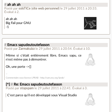
#
ah ah ah
Posté par
solsTiCe
(
site web personnel
)
le 29 juillet 2011 à 20:33
.
Évalué à
2
.
ah ah ah
Big Fail pour GNU
-1
#
Emacs sapudeutoutefasson
Posté par
Zarmakuizz
le 29 juillet 2011 à 20:54
.
Évalué à
10
.
Même si c'était entièrement libre, Emacs sapu, ce
n'est même pas à démontrer.
Oh, une porte ->[]
Commentaire sous licence LPRAB - http://sam.zoy.org/lprab/
[^]
#
Re: Emacs sapudeutoutefasson
Posté par
stopspam
le 29 juillet 2011 à 22:41
.
Évalué à
3
.
C'est parce qu'il est développé sous Visual Studio