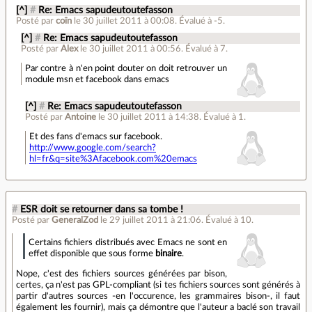
[^]
#
Re: Emacs sapudeutoutefasson
Posté par
coïn
le 30 juillet 2011 à 00:08
.
Évalué à
-5
.
[^]
#
Re: Emacs sapudeutoutefasson
Posté par
Alex
le 30 juillet 2011 à 00:56
.
Évalué à
7
.
Par contre à n'en point douter on doit retrouver un
module msn et facebook dans emacs
[^]
#
Re: Emacs sapudeutoutefasson
Posté par
Antoine
le 30 juillet 2011 à 14:38
.
Évalué à
1
.
Et des fans d'emacs sur facebook.
http://www.google.com/search?
hl=fr&q=site%3Afacebook.com%20emacs
#
ESR doit se retourner dans sa tombe !
Posté par
GeneralZod
le 29 juillet 2011 à 21:06
.
Évalué à
10
.
Certains fichiers distribués avec Emacs ne sont en
effet disponible que sous forme
binaire
.
Nope, c'est des fichiers sources générées par bison,
certes, ça n'est pas GPL-compliant (si tes fichiers sources sont générés à
partir d'autres sources -en l'occurence, les grammaires bison-, il faut
également les fournir), mais ça démontre que l'auteur a baclé son travail