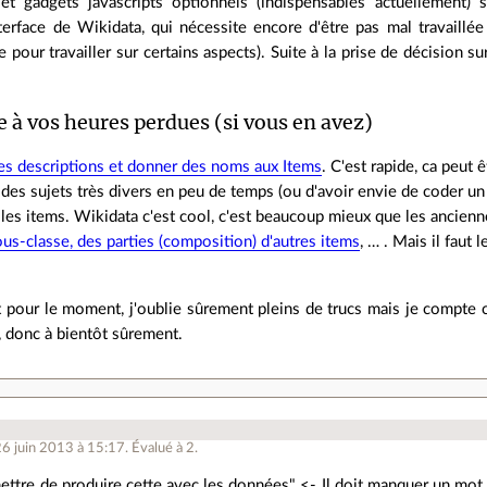
 et gadgets javascripts optionnels (indispensables actuellement)
erface de Wikidata, qui nécessite encore d'être pas mal travaillée 
pour travailler sur certains aspects). Suite à la prise de décision s
re à vos heures perdues (si vous en avez)
es descriptions et donner des noms aux Items
. C'est rapide, ca peut
 des sujets très divers en peu de temps (ou d'avoir envie de coder un
r les items. Wikidata c'est cool, c'est beaucoup mieux que les ancien
us-classe, des parties (composition) d'autres items
, … . Mais il faut l
ut pour le moment, j'oublie sûrement pleins de trucs mais je compte 
, donc à bientôt sûrement.
.
e
26 juin 2013 à 15:17
.
Évalué à
2
.
ettre de produire cette avec les données" <- Il doit manquer un mot q