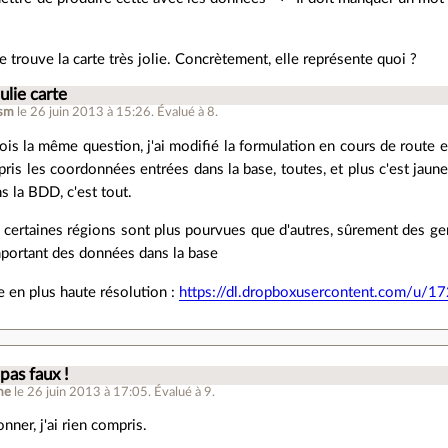
je trouve la carte très jolie. Concrètement, elle représente quoi ?
ulie carte
asm
le 26 juin 2013 à 15:26
.
Évalué à
8
.
ois la même question, j'ai modifié la formulation en cours de route et
a pris les coordonnées entrées dans la base, toutes, et plus c'est jaun
ns la BDD, c'est tout.
certaines régions sont plus pourvues que d'autres, sûrement des gens
mportant des données dans la base
e en plus haute résolution :
https://dl.dropboxusercontent.com/u/
 pas faux !
me
le 26 juin 2013 à 17:05
.
Évalué à
9
.
nner, j'ai rien compris.