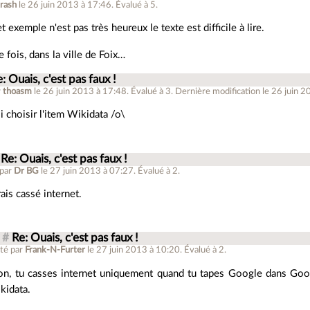
trash
le 26 juin 2013 à 17:46
.
Évalué à
5
.
t exemple n'est pas très heureux le texte est difficile à lire.
ne fois, dans la ville de Foix…
: Ouais, c'est pas faux !
r
thoasm
le 26 juin 2013 à 17:48
.
Évalué à
3
.
Dernière modification le 26 juin 2
lli choisir l'item Wikidata /o\
Re: Ouais, c'est pas faux !
 par
Dr BG
le 27 juin 2013 à 07:27
.
Évalué à
2
.
rais cassé internet.
#
Re: Ouais, c'est pas faux !
té par
Frank-N-Furter
le 27 juin 2013 à 10:20
.
Évalué à
2
.
n, tu casses internet uniquement quand tu tapes Google dans Googl
kidata.