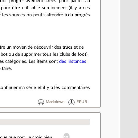
 sont progressivement crées pour pallier au
pour être utilisable sereinement (il y a des
ur les sources on peut s'attendre à du progrès
 être un moyen de découvrir des trucs et de
 bot ou de supprimer tous les clubs de foot)
nes catégories. Les items sont
des instances
e faire.
continuer ma série et il y a les commentaires
Markdown
EPUB
uelque part, je crois bien.