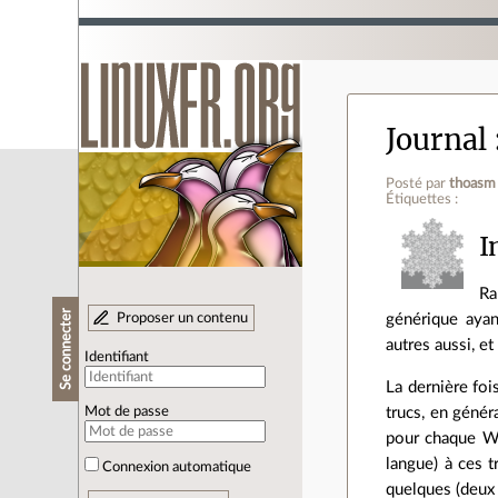
Journal
Posté par
thoasm
Étiquettes :
I
Ra
Se connecter
générique ayan
Proposer un contenu
autres aussi, et
Identifiant
La dernière foi
trucs, en génér
Mot de passe
pour chaque Wi
langue) à ces t
Connexion automatique
quelques (deux 