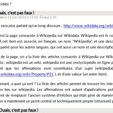
idata ?
ais, c'est pas faux !
asm
le 26 juin 2013 à 17:32
.
Évalué à
10
.
sera plus parlant qu'un long discours :
http://www.wikidata.org/wi
est la page consacrée à Wikipedia sur Wikidata. Wikipedia est le co
 A cet item est associé, en français, un nom "Wikipedia", et une des
t pareil pour les autres langues, qui ont aussi un nom et une descripti
de la page, on a la liste des articles consacrés à Wikipedia sur Wiki
a : wikipedia est un wiki, wikipedia est une enclyclopédie en ligne 
nt que les affirmations sont constituées d'un sujet (wikipedia)
wikidata.org/wiki/Property:P31
), et d'une valeur (un autre item).
enant, a quoi ça sert ? La liste des articles permet de trouver les inte
n bas sur wikipedia. Les affirmations ont autant d'applications po
ent de remplacer l'ancien système d'infobox qui était géré de manièr
on a maintenant un point central et techniquement propre (structuré) 
Ouais, c'est pas faux !