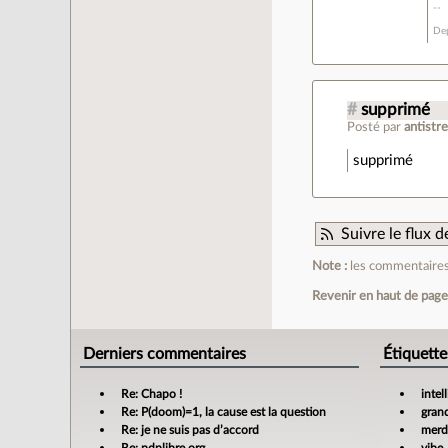
Dep
#
supprimé
Posté par
antistr
supprimé
Suivre le flux
Note :
les commentaires 
Revenir en haut de pag
Derniers commentaires
Étiquette
Re: Chapo !
intel
Re: P(doom)=1, la cause est la question
gran
Re: je ne suis pas d’accord
merdi