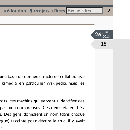
Rédaction
🎙️ Projets Libres
juin
26
2013
18
 une base de donnée structurée collaborative
ikimedia, en particulier Wikipedia, mais les
bots, ces machins qui servent à identifier des
t pas bien nombreuses. Ces items étaient liés,
ngue. Des gens donnaient un nom (dans chaque
gue) succinte pour décrire le truc. Il y avait
ms