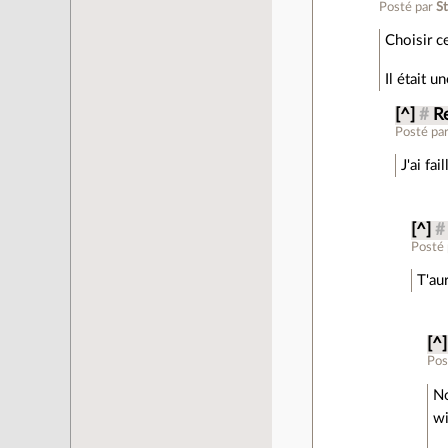
Posté par
S
Choisir ce
Il était u
[^]
#
Re
Posté pa
J'ai fai
[^]
#
Posté
T'au
[^]
Pos
No
wi