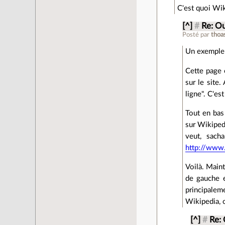
C'est quoi Wik
[^]
#
Re: Ou
Posté par
tho
Un exemple 
Cette page 
sur le site.
ligne". C'es
Tout en bas 
sur Wikipedi
veut, sacha
http://www.
Voilà. Maint
de gauche e
principalem
Wikipedia, 
[^]
#
Re: 