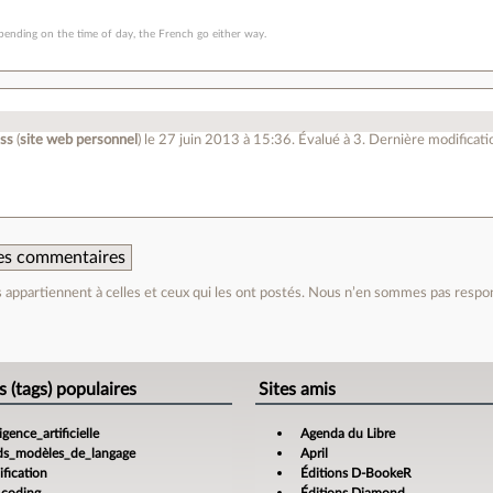
ending on the time of day, the French go either way.
ess
(
site web personnel
)
le 27 juin 2013 à 15:36
.
Évalué à
3
.
Dernière modificatio
 des commentaires
appartiennent à celles et ceux qui les ont postés. Nous n’en sommes pas respo
e
s (tags) populaires
Sites amis
ligence_artificielle
Agenda du Libre
ds_modèles_de_langage
April
fication
Éditions D-BookeR