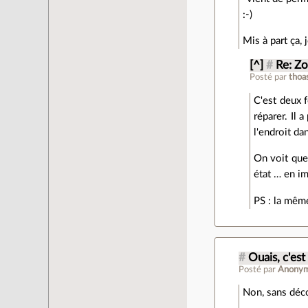
:-)
Mis à part ça, 
[^]
#
Re: Zo
Posté par
tho
C'est deux f
réparer. Il 
l'endroit da
On voit que 
état … en i
PS : la mêm
#
Ouais, c'est
Posté par
Anony
Non, sans déco