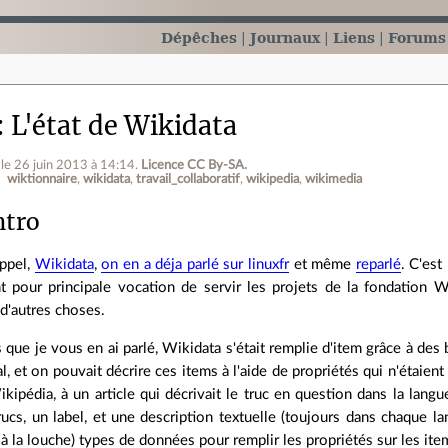
Dépêches
Journaux
Liens
Forums
L'état de Wikidata
le 26 juin 2013 à 14:14
.
Licence CC By‑SA.
wiktionnaire
wikidata
travail_collaboratif
wikipedia
wikimedia
ntro
ppel,
Wikidata
,
on en a déja parlé sur linuxfr
et même
reparlé
. C'est
t pour principale vocation de servir les projets de la fondation W
 d'autres choses.
s que je vous en ai parlé, Wikidata s'était remplie d'item grâce à des 
al, et on pouvait décrire ces items à l'aide de propriétés qui n'étaien
kipédia, à un article qui décrivait le truc en question dans la la
rucs, un label, et une description textuelle (toujours dans chaque lan
à la louche) types de données pour remplir les propriétés sur les ite