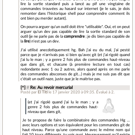
lire la sortie standard puis a lancé au pif une vingtaine de
commandes trouvées au hasard sur internet (je le sais, je dois
remonter dans l'historique shell pour comprendre comment ils
ont bien pu merder autant).
On pourra arguer qu'un outil doit être "utilisable". Oui, et on peut
arguer qu'un dev pas capable de lire la sortie standard de son
outil (je ne parle pas de la
comprendre
; je dis bien pas capable de
la
lire
) n'est pas un dev.
J'ai utilisé anecdotiquement hg. Bah j'ai eu du mal, j'ai pesté
parce que je n'arrivais pas si bien qu'avec git (et j'ai rigolé quand
j'ai lu le man ; y a genre 2 fois plus de commandes haut-niveau
que dans git, et chacune (à première lecture en tout cas)
redondante avec 1 ou 2 autres, alors quand après on me parle
des commandes absconses de git…) mais je me suis pas dit que
c'était un outil naze, juste que je le maitrise pas.
[^]
#
Re: Au revoir mercurial
Posté par
El Titi
le 17 janvier 2020 à 09:35
.
Évalué à
2
.
(et j'ai rigolé quand j'ai lu le man ; y a
genre 2 fois plus de commandes haut-
niveau que dans git,
Je te propose de faire la combinatoire des commandes Hg …
avec leurs options et son équivalent pour les commandes git de
haut niveau. Parce qu'une commande avec le même nom qui
fait 10 trucs différents, tu vois quoi. Heureusement qu'il existe