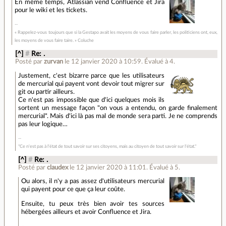
En même temps, Atlassian vend Confluence et Jira
pour le wiki et les tickets.
« Rappelez-vous toujours que si la Gestapo avait les moyens de vous faire parler, les politiciens ont, eux,
les moyens de vous faire taire. » Coluche
[^]
#
Re: .
Posté par
zurvan
le 12 janvier 2020 à 10:59
.
Évalué à
4
.
Justement, c'est bizarre parce que les utilisateurs
de mercurial qui payent vont devoir tout migrer sur
git ou partir ailleurs.
Ce n'est pas impossible que d'ici quelques mois ils
sortent un message façon "on vous a entendu, on garde finalement
mercurial". Mais d'ici là pas mal de monde sera parti. Je ne comprends
pas leur logique…
"Ce n'est pas à l'état de tout savoir sur ses citoyens, mais au citoyen de tout savoir sur l'état."
[^]
#
Re: .
Posté par
claudex
le 12 janvier 2020 à 11:01
.
Évalué à
5
.
Ou alors, il n'y a pas assez d'utilisateurs mercurial
qui payent pour ce que ça leur coûte.
Ensuite, tu peux très bien avoir tes sources
hébergées ailleurs et avoir Confluence et Jira.