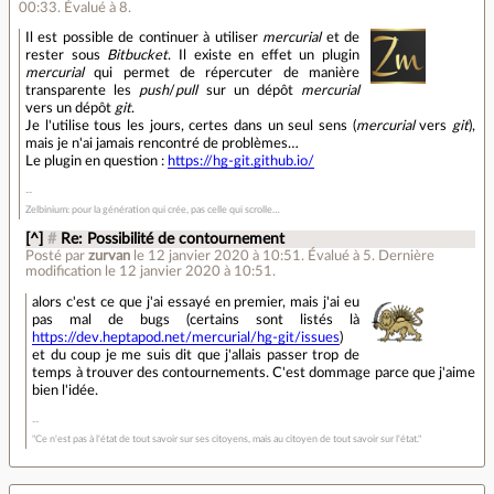
00:33
.
Évalué à
8
.
Il est possible de continuer à utiliser
mercurial
et de
rester sous
Bitbucket
. Il existe en effet un plugin
mercurial
qui permet de répercuter de manière
transparente les
push
/
pull
sur un dépôt
mercurial
vers un dépôt
git
.
Je l'utilise tous les jours, certes dans un seul sens (
mercurial
vers
git
),
mais je n'ai jamais rencontré de problèmes…
Le plugin en question :
https://hg-git.github.io/
Zelbinium: pour la génération qui crée, pas celle qui scrolle…
[^]
#
Re: Possibilité de contournement
Posté par
zurvan
le 12 janvier 2020 à 10:51
.
Évalué à
5
.
Dernière
modification le 12 janvier 2020 à 10:51.
alors c'est ce que j'ai essayé en premier, mais j'ai eu
pas mal de bugs (certains sont listés là
https://dev.heptapod.net/mercurial/hg-git/issues
)
et du coup je me suis dit que j'allais passer trop de
temps à trouver des contournements. C'est dommage parce que j'aime
bien l'idée.
"Ce n'est pas à l'état de tout savoir sur ses citoyens, mais au citoyen de tout savoir sur l'état."