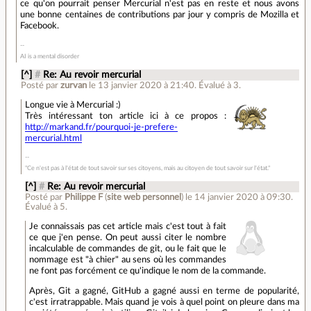
ce qu'on pourrait penser Mercurial n'est pas en reste et nous avons
une bonne centaines de contributions par jour y compris de Mozilla et
Facebook.
AI is a mental disorder
[^]
#
Re: Au revoir mercurial
Posté par
zurvan
le 13 janvier 2020 à 21:40
.
Évalué à
3
.
Longue vie à Mercurial :)
Très intéressant ton article ici à ce propos :
http://markand.fr/pourquoi-je-prefere-
mercurial.html
"Ce n'est pas à l'état de tout savoir sur ses citoyens, mais au citoyen de tout savoir sur l'état."
[^]
#
Re: Au revoir mercurial
Posté par
Philippe F
(
site web personnel
)
le 14 janvier 2020 à 09:30
.
Évalué à
5
.
Je connaissais pas cet article mais c'est tout à fait
ce que j'en pense. On peut aussi citer le nombre
incalculable de commandes de git, ou le fait que le
nommage est "à chier" au sens où les commandes
ne font pas forcément ce qu'indique le nom de la commande.
Après, Git a gagné, GitHub a gagné aussi en terme de popularité,
c'est irratrappable. Mais quand je vois à quel point on pleure dans ma