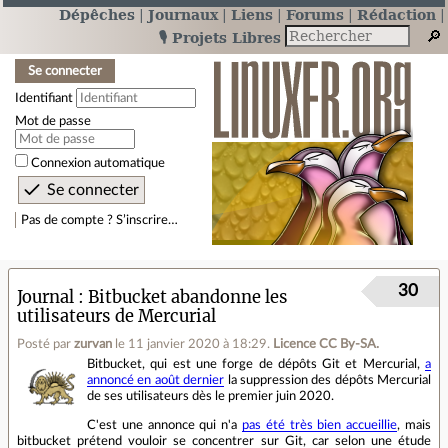
Dépêches
Journaux
Liens
Forums
Rédaction
🎙️ Projets Libres
Se connecter
Identifiant
Mot de passe
Connexion automatique
Pas de compte ? S’inscrire…
30
Journal
Bitbucket abandonne les
utilisateurs de Mercurial
Posté par
zurvan
le 11 janvier 2020 à 18:29
.
Licence CC By‑SA.
Bitbucket, qui est une forge de dépôts Git et Mercurial,
a
annoncé en août dernier
la suppression des dépôts Mercurial
de ses utilisateurs dès le premier juin 2020.
C'est une annonce qui n'a
pas été très bien accueillie
, mais
bitbucket prétend vouloir se concentrer sur Git, car selon une étude