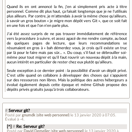
Quand ils en ont annoncé la fin, j'en ai simplement pris acte à titre
personnel. Comme dit plus haut, ça faisait longtemps que je ne l'utilisais
plus ailleurs. Par contre, je m'attendais à avoir la même chose qu'ailleurs,
à savoir un gros bouton « je migre mon dépôt vers Git », que ce soit fait
en une fois et que l'on n'en parle plus.
J'ai été assez surpris de ne pas trouver immédiatement de référence
vers la procédure à suivre, et assez agacé de me rendre compte, au bout
de quelques pages de lecture, que leurs recommandations se
résumaient en gros à « bah démerdez vous, je crois qu'il existe un truc
par là pour le faire mais pas sûr… ». Du coup, s'il faut se débrouiller soi-
même pour tout migrer et qu'il faut rouvrir un nouveau dépôt à la main,
aucun intérêt en particulier de rester chez eux plutôt qu'ailleurs.
Seule exception à ce dernier point : la possibilité d'avoir un dépôt privé.
C'est utile quand on collabore à développer des choses qui s'appuient
sur des ressources non libres. Mais la politique des autres hébergeurs a
évolué également depuis cette époque et même Github propose des
dépôts privés gratuits jusqu'à trois collaborateurs.
#
Serveur git?
Posté par
gnumdk
(
site web personnel
)
le 13 janvier 2020 à 07:05
.
Évalué à
-4
.
[^]
#
Re: Serveur git?
Posté par
David Demelier
(
site web personnel
)
le 13 janvier 2020 à