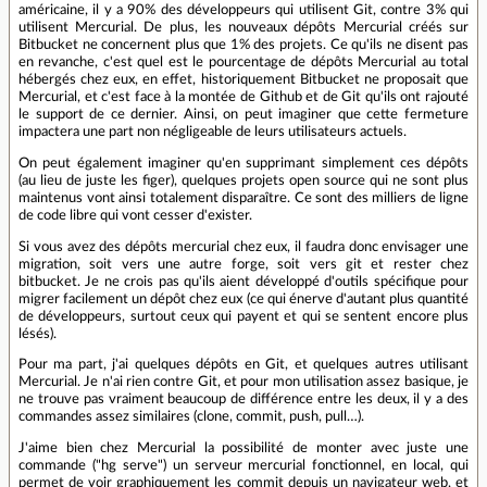
américaine, il y a 90% des développeurs qui utilisent Git, contre 3% qui
utilisent Mercurial. De plus, les nouveaux dépôts Mercurial créés sur
Bitbucket ne concernent plus que 1% des projets. Ce qu'ils ne disent pas
en revanche, c'est quel est le pourcentage de dépôts Mercurial au total
hébergés chez eux, en effet, historiquement Bitbucket ne proposait que
Mercurial, et c'est face à la montée de Github et de Git qu'ils ont rajouté
le support de ce dernier. Ainsi, on peut imaginer que cette fermeture
impactera une part non négligeable de leurs utilisateurs actuels.
On peut également imaginer qu'en supprimant simplement ces dépôts
(au lieu de juste les figer), quelques projets open source qui ne sont plus
maintenus vont ainsi totalement disparaître. Ce sont des milliers de ligne
de code libre qui vont cesser d'exister.
Si vous avez des dépôts mercurial chez eux, il faudra donc envisager une
migration, soit vers une autre forge, soit vers git et rester chez
bitbucket. Je ne crois pas qu'ils aient développé d'outils spécifique pour
migrer facilement un dépôt chez eux (ce qui énerve d'autant plus quantité
de développeurs, surtout ceux qui payent et qui se sentent encore plus
lésés).
Pour ma part, j'ai quelques dépôts en Git, et quelques autres utilisant
Mercurial. Je n'ai rien contre Git, et pour mon utilisation assez basique, je
ne trouve pas vraiment beaucoup de différence entre les deux, il y a des
commandes assez similaires (clone, commit, push, pull…).
J'aime bien chez Mercurial la possibilité de monter avec juste une
commande ("hg serve") un serveur mercurial fonctionnel, en local, qui
permet de voir graphiquement les commit depuis un navigateur web, et