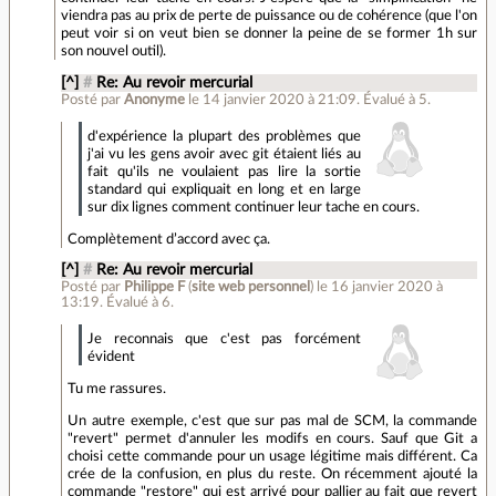
viendra pas au prix de perte de puissance ou de cohérence (que l'on
peut voir si on veut bien se donner la peine de se former 1h sur
son nouvel outil).
[^]
#
Re: Au revoir mercurial
Posté par
Anonyme
le 14 janvier 2020 à 21:09
.
Évalué à
5
.
d'expérience la plupart des problèmes que
j'ai vu les gens avoir avec git étaient liés au
fait qu'ils ne voulaient pas lire la sortie
standard qui expliquait en long et en large
sur dix lignes comment continuer leur tache en cours.
Complètement d’accord avec ça.
[^]
#
Re: Au revoir mercurial
Posté par
Philippe F
(
site web personnel
)
le 16 janvier 2020 à
13:19
.
Évalué à
6
.
Je reconnais que c'est pas forcément
évident
Tu me rassures.
Un autre exemple, c'est que sur pas mal de SCM, la commande
"revert" permet d'annuler les modifs en cours. Sauf que Git a
choisi cette commande pour un usage légitime mais différent. Ca
crée de la confusion, en plus du reste. On récemment ajouté la
commande "restore" qui est arrivé pour pallier au fait que revert