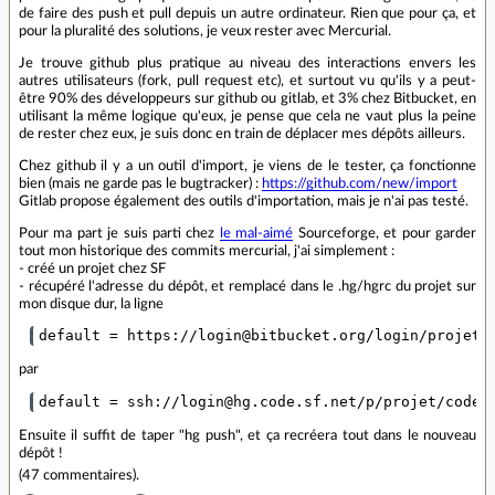
de faire des push et pull depuis un autre ordinateur. Rien que pour ça, et
pour la pluralité des solutions, je veux rester avec Mercurial.
Je trouve github plus pratique au niveau des interactions envers les
autres utilisateurs (fork, pull request etc), et surtout vu qu'ils y a peut-
être 90% des développeurs sur github ou gitlab, et 3% chez Bitbucket, en
utilisant la même logique qu'eux, je pense que cela ne vaut plus la peine
de rester chez eux, je suis donc en train de déplacer mes dépôts ailleurs.
Chez github il y a un outil d'import, je viens de le tester, ça fonctionne
bien (mais ne garde pas le bugtracker) :
https://github.com/new/import
Gitlab propose également des outils d'importation, mais je n'ai pas testé.
Pour ma part je suis parti chez
le mal-aimé
Sourceforge, et pour garder
tout mon historique des commits mercurial, j'ai simplement :
- créé un projet chez SF
- récupéré l'adresse du dépôt, et remplacé dans le .hg/hgrc du projet sur
mon disque dur, la ligne
par
Ensuite il suffit de taper "hg push", et ça recréera tout dans le nouveau
dépôt !
(
47 commentaires
).