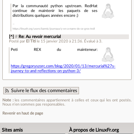
Par la communauté python upstream. RedHat
continue de maintenir les paquets de ses
distributions quelques années encore ;)
https://linuxfr.org/users/barmic/journaux/y-en-a-marre-de-ce-gros-troll
[^]
#
Re: Au revoir mercurial
Posté par
El Titi
le 15 janvier 2020 à 21:36
.
Évalué à
3
.
Peti REX du mainteneur:
https://gregoryszorc.com/blog/2020/01/13/mercurial%27s-
journey-to-and-reflections-on-python-3/
Suivre le flux des commentaires
Note :
les commentaires appartiennent à celles et ceux qui les ont postés.
Nous n’en sommes pas responsables.
Revenir en haut de page
Sites amis
À propos de LinuxFr.org