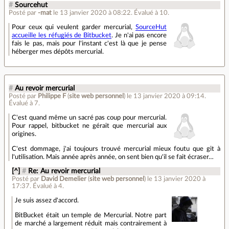
#
Sourcehut
Posté par
-mat
le 13 janvier 2020 à 08:22
.
Évalué à
10
.
Pour ceux qui veulent garder mercurial,
SourceHut
accueille les réfugiés de Bitbucket
. Je n'ai pas encore
fais le pas, mais pour l'instant c'est là que je pense
héberger mes dépôts mercurial.
#
Au revoir mercurial
Posté par
Philippe F
(
site web personnel
)
le 13 janvier 2020 à 09:14
.
Évalué à
7
.
C'est quand même un sacré pas coup pour mercurial.
Pour rappel, bitbucket ne gérait que mercurial aux
origines.
C'est dommage, j'ai toujours trouvé mercurial mieux foutu que git à
l'utilisation. Mais année après année, on sent bien qu'il se fait écraser…
[^]
#
Re: Au revoir mercurial
Posté par
David Demelier
(
site web personnel
)
le 13 janvier 2020 à
17:37
.
Évalué à
4
.
Je suis assez d'accord.
BitBucket était un temple de Mercurial. Notre part
de marché a largement réduit mais contrairement à