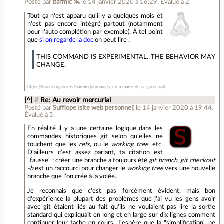
Posté par
barmic 🦦
le 14 janvier 2020 à 16:29
.
Évalué à
2
.
Tout ça n'est apparu qu'il y a quelques mois et
n'est pas encore intégré partout (notamment
pour l'auto complétion par exemple). À tel point
que
si on regarde la doc
on peut lire :
THIS COMMAND IS EXPERIMENTAL. THE BEHAVIOR MAY
CHANGE.
https://linuxfr.org/users/barmic/journaux/y-en-a-marre-de-ce-gros-troll
[^]
#
Re: Au revoir mercurial
Posté par
Sufflope
(
site web personnel
)
le 14 janvier 2020 à 19:44
.
Évalué à
5
.
En réalité il y a une certaine logique dans les
commandes historiques git selon qu'elles ne
touchent que les
refs
, ou le
working tree
, etc.
D'ailleurs c'est assez parlant, ta citation est
"fausse" : créer une branche a toujours été
git branch
,
git checkout
-b
est un raccourci pour changer le
working tree
vers une nouvelle
branche que l'on crée à la volée.
Je reconnais que c'est pas forcément évident, mais bon
d'expérience la plupart des problèmes que j'ai vu les gens avoir
avec git étaient liés au fait qu'ils ne voulaient pas lire la sortie
standard qui expliquait en long et en large sur dix lignes comment
continuer leur tache en cours. J'espère que la "simplification" ne