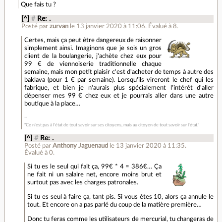
Que fais tu ?
[^]
#
Re: .
Posté par
zurvan
le 13 janvier 2020 à 11:06
.
Évalué à
8
.
Certes, mais ça peut être dangereux de raisonner
simplement ainsi. Imaginons que je sois un gros
client de la boulangerie, j'achète chez eux pour
99 € de viennoiserie traditionnelle chaque
semaine, mais mon petit plaisir c'est d'acheter de temps à autre des
baklava (pour 1 € par semaine). Lorsqu'ils vireront le chef qui les
fabrique, et bien je n'aurais plus spécialement l'intérêt d'aller
dépenser mes 99 € chez eux et je pourrais aller dans une autre
boutique à la place…
"Ce n'est pas à l'état de tout savoir sur ses citoyens, mais au citoyen de tout savoir sur l'état."
[^]
#
Re: .
Posté par
Anthony Jaguenaud
le 13 janvier 2020 à 11:35
.
Évalué à
0
.
Si tu es le seul qui fait ça, 99€ * 4 = 386€… Ça
ne fait ni un salaire net, encore moins brut et
surtout pas avec les charges patronales.
Si tu es seul à faire ça, tant pis. Si vous êtes 10, alors ça annule le
tout. Et encore on a pas parlé du coup de la matière première…
Donc tu feras comme les utilisateurs de mercurial, tu changeras de