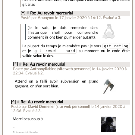
git alias
[^]
#
Re: Au revoir mercurial
Posté par
Anonyme
le 17 janvier 2020 à 16:12
.
Évalué à
3
.
(je le sais, je dois remonter dans
l'historique shell pour comprendre
comment ils ont bien pu merder autant).
git reflog
La plupart du temps je m’embête pas : je sors
git reset --hard
et je
au moment où le code était
valide selon le dev.
[^]
#
Re: Au revoir mercurial
Posté par
AnthonyRabine
(
site web personnel
)
le 14 janvier 2020 à
22:34
.
Évalué à
2
.
Attend on a failli avoir subversion en grand
gagnant, on s'en sort bien.
[^]
#
Re: Au revoir mercurial
Posté par
David Demelier
(
site web personnel
)
le 14 janvier 2020 à
13:36
.
Évalué à
3
.
Merci beaucoup :)
AI is a mental disorder