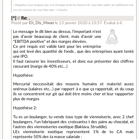
« Rappelez-vous toujours que si la Gestapo avait les moyens de vous faire parler, les politiciens ont,
eux, les moyens de vous faire taire. » Coluche
[^]
#
Re: .
Posté par
Eh_Dis_Mwan
le 13 janvier 2020 à 10:57
.
Évalué à
4
.
Le message le dit bien au dessus, l'important n'est
pas d'avoir beaucoup de client, mais d'avoir une
"EBITDA positive" et des marges élevées.
Ce pré requis est valide tant pour les entreprise
qui ont levé des quantité de fonds , que des entreprises ayant tenté
une IPO.
Il faut rassurer les investisseurs, et donc eur présenter des chiffres
rassurant (marge de 40% etc…)
Hypothèse:
Mercurial neccessitait des moyens humains et materiel assez
onéreux (salaires etc…) par rapport à e que ça rapportait, et du coup
ils se concentrent sur git qui doit être moins cher et leur rappporter
plus de marges
Hypothèse 2:
Tu es un boulanger, tu vends tous type de viennoiserie, avec 2 chef
boulangers, l'un fabriquant des croissantss t des pains au chocolat, et
l'autres des viennoiseries exotique (Baklava, Struddle).
LEs viennoiserie exotique representent 1% de to CA mais
représente 50% des ta masse salariale :