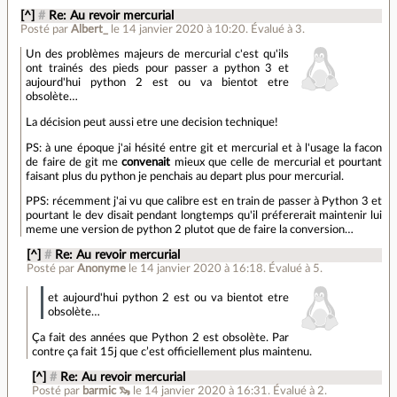
[^]
#
Re: Au revoir mercurial
Posté par
Albert_
le 14 janvier 2020 à 10:20
.
Évalué à
3
.
Un des problèmes majeurs de mercurial c'est qu'ils
ont trainés des pieds pour passer a python 3 et
aujourd'hui python 2 est ou va bientot etre
obsolète…
La décision peut aussi etre une decision technique!
PS: à une époque j'ai hésité entre git et mercurial et à l'usage la facon
de faire de git me
convenait
mieux que celle de mercurial et pourtant
faisant plus du python je penchais au depart plus pour mercurial.
PPS: récemment j'ai vu que calibre est en train de passer à Python 3 et
pourtant le dev disait pendant longtemps qu'il préfererait maintenir lui
meme une version de python 2 plutot que de faire la conversion…
[^]
#
Re: Au revoir mercurial
Posté par
Anonyme
le 14 janvier 2020 à 16:18
.
Évalué à
5
.
et aujourd'hui python 2 est ou va bientot etre
obsolète…
Ça fait des années que Python 2 est obsolète. Par
contre ça fait 15j que c’est officiellement plus maintenu.
[^]
#
Re: Au revoir mercurial
Posté par
barmic 🦦
le 14 janvier 2020 à 16:31
.
Évalué à
2
.