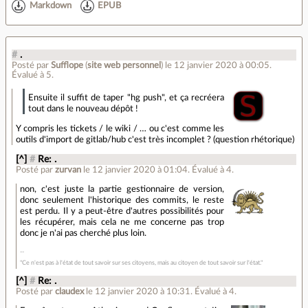
Markdown
EPUB
#
.
Posté par
Sufflope
(
site web personnel
)
le 12 janvier 2020 à 00:05
.
Évalué à
5
.
Ensuite il suffit de taper "hg push", et ça recréera
tout dans le nouveau dépôt !
Y compris les tickets / le wiki / … ou c'est comme les
outils d'import de gitlab/hub c'est très incomplet ? (question rhétorique)
[^]
#
Re: .
Posté par
zurvan
le 12 janvier 2020 à 01:04
.
Évalué à
4
.
non, c'est juste la partie gestionnaire de version,
donc seulement l'historique des commits, le reste
est perdu. Il y a peut-être d'autres possibilités pour
les récupérer, mais cela ne me concerne pas trop
donc je n'ai pas cherché plus loin.
"Ce n'est pas à l'état de tout savoir sur ses citoyens, mais au citoyen de tout savoir sur l'état."
[^]
#
Re: .
Posté par
claudex
le 12 janvier 2020 à 10:31
.
Évalué à
4
.