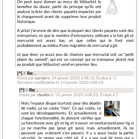
On peut aussi donner au mecs de bitbucket le
benefice du doute, partir du principe qu'ils ont
analysé la liste des clients payants impactés par
le changement avant de supprimer leur produit
historique.
A priori j'ai envie de dire que la plupart des clients payants sont des
entreprises, et que le nombre d'entreprises utilisant a la fois git et
mercurial est assez bas, et que celles qui le font sont
probablement au milieu d'une migration de mercurial a git.
et que donc ya assez peu de chances que mercurial soit un "petit
plaisir du samedi", qui est un concept qui se transpose plutot mal
au produit que bitbucket vend en premier lieu.
[^]
#
Re: .
Posté par
zurvan
le 14 janvier 2020 à 08:10
.
Évalué à
-1
.
Dernière modification le 14 janvier 2020 à 08:10.
[^]
#
Re: .
Posté par
claudex
le 14 janvier 2020 à 08:53
.
Évalué à
7
.
Non, l'espace disque (surtout pour des dépôts
de code), ça ne coûte "rien". Ce qui coûte, ce
sont les développements. Et actuellement, à
chaque fonctionnalité, ils doivent vérifier que
ça fonctionne avec git et hg et trouver un workaround pour hg si
ça ne marche pas (pour git aussi, mais actuellement, ils ne
peuvent pas vraiment s'en passer). Il y a aussi toute la partie
sécurité. Je pense que côté git, il y a pas mal de gens qui y