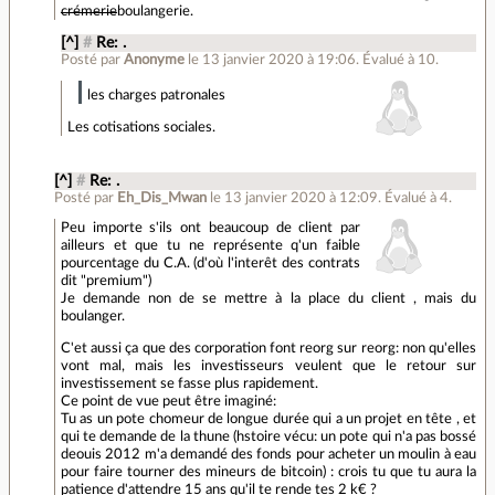
crémerie
boulangerie.
[^]
#
Re: .
Posté par
Anonyme
le 13 janvier 2020 à 19:06
.
Évalué à
10
.
les charges patronales
Les cotisations sociales.
[^]
#
Re: .
Posté par
Eh_Dis_Mwan
le 13 janvier 2020 à 12:09
.
Évalué à
4
.
Peu importe s'ils ont beaucoup de client par
ailleurs et que tu ne représente q'un faible
pourcentage du C.A. (d'où l'interêt des contrats
dit "premium")
Je demande non de se mettre à la place du client , mais du
boulanger.
C'et aussi ça que des corporation font reorg sur reorg: non qu'elles
vont mal, mais les investisseurs veulent que le retour sur
investissement se fasse plus rapidement.
Ce point de vue peut être imaginé:
Tu as un pote chomeur de longue durée qui a un projet en tête , et
qui te demande de la thune (hstoire vécu: un pote qui n'a pas bossé
deouis 2012 m'a demandé des fonds pour acheter un moulin à eau
pour faire tourner des mineurs de bitcoin) : crois tu que tu aura la
patience d'attendre 15 ans qu'il te rende tes 2 k€ ?