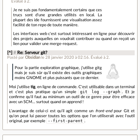
Évalué à
2
.
Je ne suis pas fondamentalement certains que ces
trucs sont d'une grandes utilités en local. La
plupart des ide fournissent une visualisation assez
facilité de ton repo de toute manière.
Les interfaces web c'est surtout intéressant en ligne pour découvrir
des projets auxquelles on voudrait contribuer ou quand on reçoit un
lien pour valider une merge-request.
[^]
#
Re: Serveur git?
Posté par
Obsidian
le 28 janvier 2020 à 02:16
.
Évalué à
2
.
Pour la partie exploration graphique, j'utilise gitg
mais je suis sûr qu'il existe des outils graphiques
moins GNOME et plus puissants que ce dernier.
Moi j'utilise
tig
, en ligne de commande. C'est utilisable dans un terminal
git log --graph
et c'est plus pratique qu'un simple
. Et je
confirme qu'il faut au minimum un outil de ce genre pour être efficace
avec un SCM… surtout quand on apprend !
L'avantage de celui-ci est qu'il agit comme un
front-end
pour Git et
qu'on peut lui passer toutes les options que l'on utiliserait avec l'outil
--first-parent
original, par exemple
.