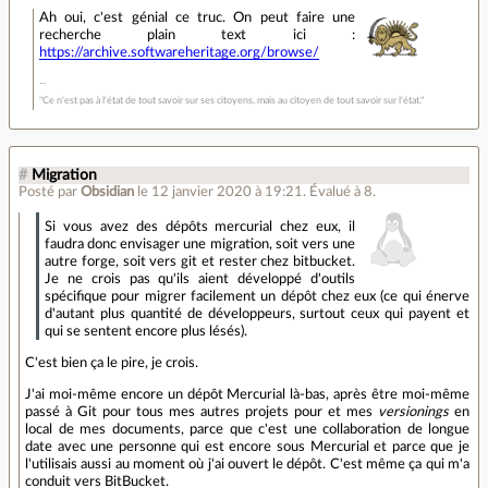
Ah oui, c'est génial ce truc. On peut faire une
recherche plain text ici :
https://archive.softwareheritage.org/browse/
"Ce n'est pas à l'état de tout savoir sur ses citoyens, mais au citoyen de tout savoir sur l'état."
#
Migration
Posté par
Obsidian
le 12 janvier 2020 à 19:21
.
Évalué à
8
.
Si vous avez des dépôts mercurial chez eux, il
faudra donc envisager une migration, soit vers une
autre forge, soit vers git et rester chez bitbucket.
Je ne crois pas qu'ils aient développé d'outils
spécifique pour migrer facilement un dépôt chez eux (ce qui énerve
d'autant plus quantité de développeurs, surtout ceux qui payent et
qui se sentent encore plus lésés).
C'est bien ça le pire, je crois.
J'ai moi-même encore un dépôt Mercurial là-bas, après être moi-même
passé à Git pour tous mes autres projets pour et mes
versionings
en
local de mes documents, parce que c'est une collaboration de longue
date avec une personne qui est encore sous Mercurial et parce que je
l'utilisais aussi au moment où j'ai ouvert le dépôt. C'est même ça qui m'a
conduit vers BitBucket.