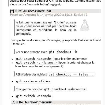
société pour réussir à utiliser Git, j'ai de la peine. Comme disaient les
vieux barbus "worse is better" a gagné.
[^]
#
Re: Au revoir mercurial
Posté par
Anonyme
le 14 janvier 2020 à 16:16
.
Évalué à
3
.
le fait que le nommage est "à chier" au sens
où les commandes ne font pas forcémeDavid
Demeliernt ce qu'indique le nom de la
commande.
Vu que tu ne donnes pas d’exemple, je reprends l’article de David
Demelier :
git checkout -b
Créer une branche avec
git branch <branch>
(pour la créer seulement)
git switch -c <branch>
(pour la créer et changer la
branche courante automatiquement)
git checkout -- files...
Réinitialiser des fichiers
git restore <file>
git checkout mabranche
Changer de branche
git switch <branch>
[^]
#
Re: Au revoir mercurial