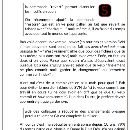
la commande "revert" permet d'annuler
les modifs en cours
On récemment ajouté la commande
"restore" qui est arrivé pour pallier au fait que revert se
faisant avec "checkout --" mais même là, il va falloir du temps
avec que tout le monde se l'approprie.
Bah voilà encore un exemple,
revert
(en tout cas sa version SVN
si mes souvenirs sont bons) ne se fait pas avec
ckeckout --
(au
passage le "--" n'est vraiment utile que pour des fichiers que tu
n'as même plus dans ton
tree
) mais avec
reset
. Enfin, en fait, les
deux si on veut. Parce que
revert
n'a pas d'équivalent exact
puisque git a une
staging area
et selon que tu veux "finalement
ne plus commit mais garder le changement" ou "remettre
comme sur l'index"…
Alors oui c'est de la complexité en plus mais pour quoi ? Bah
pour éviter le merdier infâme de SVN de "si tu veux commit ton
travail en cours tu ne dois avoir en diff
que
ce que tu veux
commit et
tout
sera commit". L'un dans l'autre, je préfère devoir
apprendre git que garder svn.
aidé des collègues à récupérer des changements presque
perdus tellement Git est complexe à utiliser.
Ah oui ça c'est ma spécialité en entreprise depuis 10 ans. 99%
du temps parce que Monsieur Dame la Diva Dév. n'a pas daigné