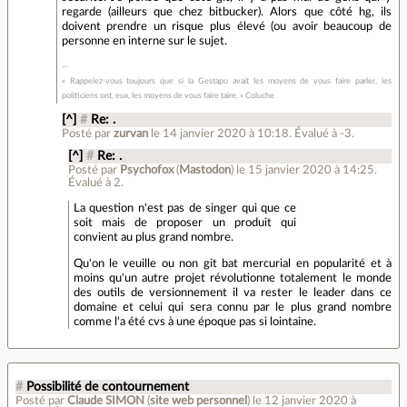
regarde (ailleurs que chez bitbucker). Alors que côté hg, ils
doivent prendre un risque plus élevé (ou avoir beaucoup de
personne en interne sur le sujet.
« Rappelez-vous toujours que si la Gestapo avait les moyens de vous faire parler, les
politiciens ont, eux, les moyens de vous faire taire. » Coluche
[^]
#
Re: .
Posté par
zurvan
le 14 janvier 2020 à 10:18
.
Évalué à
-3
.
[^]
#
Re: .
Posté par
Psychofox
(
Mastodon
)
le 15 janvier 2020 à 14:25
.
Évalué à
2
.
La question n'est pas de singer qui que ce
soit mais de proposer un produit qui
convient au plus grand nombre.
Qu'on le veuille ou non git bat mercurial en popularité et à
moins qu'un autre projet révolutionne totalement le monde
des outils de versionnement il va rester le leader dans ce
domaine et celui qui sera connu par le plus grand nombre
comme l'a été cvs à une époque pas si lointaine.
#
Possibilité de contournement
Posté par
Claude SIMON
(
site web personnel
)
le 12 janvier 2020 à