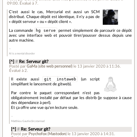
09:00
.
Évalué à
7
.
C'est aussi le cas, Mercurial est aussi un SCM
distribué. Chaque dépôt est identique, il n'y a pas de
« dépôt serveur » ou « dépôt client ».
hg serve
La commande
permet simplement de parcourir ce dépôt
avec une interface web et pouvoir tirer/pousser dessus depuis une
autre machine.
AI is a mental disorder
[^]
#
Re: Serveur git?
Posté par
GaMa
(
site web personnel
)
le 13 janvier 2020 à 11:36
.
Évalué à
2
.
git instaweb
Il existe aussi
(un script
simplifiant le lancement de gitweb).
Par contre le paquet correspondant n'est pas
obligatoirement installé par défaut par les distrib (je suppose à cause
des dépendance à perl).
Et ça offre une vue qu'en lecture seule.
Matthieu Gautier|irc:starmad
[^]
#
Re: Serveur git?
Posté par
Psychofox
(
Mastodon
)
le 13 janvier 2020 à 14:31
.