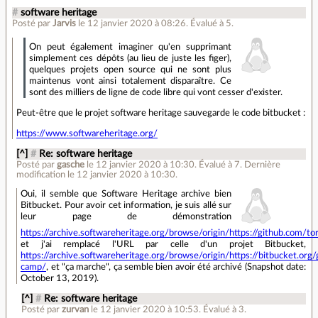
#
software heritage
Posté par
Jarvis
le 12 janvier 2020 à 08:26
.
Évalué à
5
.
On peut également imaginer qu'en supprimant
simplement ces dépôts (au lieu de juste les figer),
quelques projets open source qui ne sont plus
maintenus vont ainsi totalement disparaître. Ce
sont des milliers de ligne de code libre qui vont cesser d'exister.
Peut-être que le projet software heritage sauvegarde le code bitbucket :
https://www.softwareheritage.org/
[^]
#
Re: software heritage
Posté par
gasche
le 12 janvier 2020 à 10:30
.
Évalué à
7
.
Dernière
modification le 12 janvier 2020 à 10:30.
Oui, il semble que Software Heritage archive bien
Bitbucket. Pour avoir cet information, je suis allé sur
leur page de démonstration
https://archive.softwareheritage.org/browse/origin/https://github.com/tor
et j'ai remplacé l'URL par celle d'un projet Bitbucket,
https://archive.softwareheritage.org/browse/origin/https://bitbucket.org/
camp/
, et "ça marche", ça semble bien avoir été archivé (Snapshot date:
October 13, 2019).
[^]
#
Re: software heritage
Posté par
zurvan
le 12 janvier 2020 à 10:53
.
Évalué à
3
.