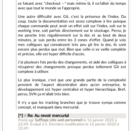
se faisant avec "checkout --" mais même là, il va falloir du temps
avec que tout le monde se l'approprie.
Une autre difficulté avec Git, c'est la présence de l'index. Du
coup, toute la documentation est assez complexe à lire puisque
chaque commande peut avoir un effet soit sur l'index, soit sur le
working tree, soit parfois directement sur le stockage. Perso, je
me penche très régulièrement sur la doc et au bout de deux
minutes, je suis perdu entre les 3 zones d'effet. Quand je vois
mes collègues qui connaissent très peu git lire la doc, ils sont
encore plus perdus que moi. Bien que celle-ci se veille complète
et précise, elle est hyper difficile d'accès.
J'ai plusieurs fois perdu des changements, et aidé des collègues à
récupérer des changements presque perdus tellement Git est
complexe à utiliser.
Le plus ironique, c'est que une grande partie de la complexité
provient de l'aspect décentralisé alors qu'en entreprise, le
développement est hyper centralisé et hyper hierarchique. Bref,
perso, SVN ça m'allait très bien.
Il n'y a que les tracking branches que je trouve sympa comme
concept, et manquant dans mercurial.
[^]
#
Re: Au revoir mercurial
Posté par
Sufflope
(
site web personnel
)
le 16 janvier 2020 à
22:49
.
Évalué à
3
.
Dernière modification le 16 janvier 2020 à
22:49.