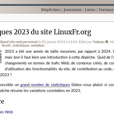
Dépêches
Journaux
Liens
Forums
ques 2023 du site LinuxFr.org
Sibaud
(
site web personnel
)
le 02 janvier 2024 à 12:04
.
Édité par
Ysabeau 🧶
.
Mo
linuxfr
statistiques
webalizer
2023 a été une année de taille moyenne, par rapport à 2024. 
mais bon il faut bien une introduction à cette dépêche. Quid de l’
changements en termes de trafic Web, de contenus créés, de com
d’utilisation des fonctionnalités du site, de contribution au code,
 2023 ?
ccessible un
grand nombre de statistiques
(faites‑vous plaisir si vo
épêche résume les variations constatées en 2023.
re
ques Web