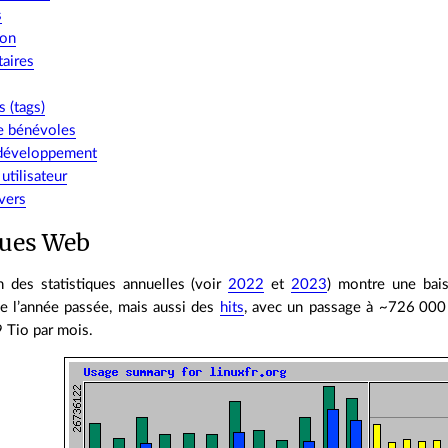
s
ion
aires
s (tags)
e bénévoles
développement
tilisateur
vers
ques Web
 des statistiques annuelles (voir
2022
et
2023
) montre une bais
me l’année passée, mais aussi des
hits
, avec un passage à ~726 00
 Tio par mois.