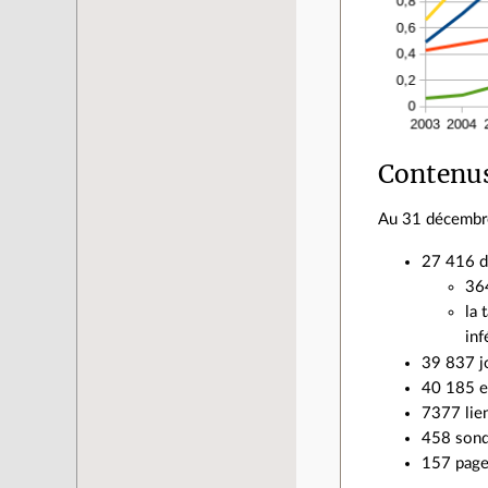
Contenu
Au 31 décembre 
27 416 d
36
la 
inf
39 837 j
40 185 e
7377 lie
458 sond
157 page