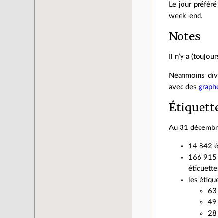
Le jour préfér
week‐end.
Notes
Il n’y a (toujou
Néanmoins dive
avec des
graph
Étiquett
Au 31 décembre
14 842 ét
166 915 s
étiquette
les étiqu
63
49 
28 