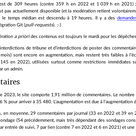
n est de 309 heures (contre 359 h en 2022 et 1 039 h en 2021) 
st pas actuellement disponible (et la modération retient volontair
) ; le temps médian est descendu à 19 heures. Il y a des
demandes
gration Git (
pull‐requests
). ;-)
ération
a priori
des contenus est toujours le mardi pour les dépêches 
interdictions de tribune et d’interdictions de poster des commentai
mois) sont encore en augmentation, mais restent très faibles à l’éc
145 en 2022), utilisées surtout comme restrictions immédiates s
ar un admin.
aires
 2023, le site comporte 1,91 million de commentaires. Le nombre
 6 % pour arriver à 35 480. L’augmentation est due à l’augmentation
is, en moyenne, 29 commentaires par journal (33 en 2022 et 39 en
sondage (54 précédemment, mais très dépendant des sondages consi
ar entrée de suivi, 7 par lien (contre 7 en 2022 et 6 en 2021) et une