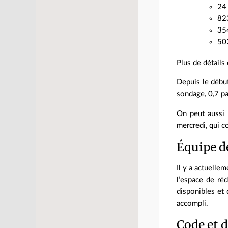
24 
823
35
502
Plus de détails
Depuis le début
sondage, 0,7 pa
On peut aussi n
mercredi, qui c
Équipe d
Il y a actuelle
l’espace de ré
disponibles et
accompli.
Code et 