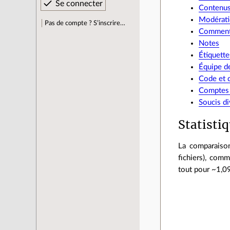
Contenu
Modérat
Pas de compte ? S’inscrire…
Comment
Notes
Étiquette
Équipe d
Code et 
Comptes u
Soucis di
Statisti
La comparaison
fichiers), com
tout pour ~1,09