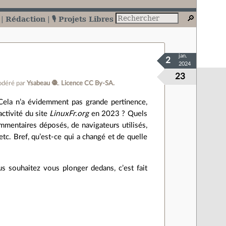
Rédaction
🎙️ Projets Libres
jan.
2
2024
23
déré par
Ysabeau 🧶
.
Licence CC By‑SA.
Cela n’a évidemment pas grande pertinence,
activité du site
LinuxFr.org
en 2023 ? Quels
mentaires déposés, de navigateurs utilisés,
 etc. Bref, qu’est‐ce qui a changé et de quelle
us souhaitez vous plonger dedans, c’est fait