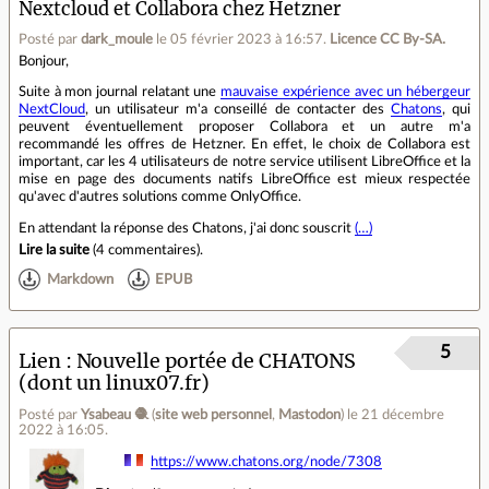
Nextcloud et Collabora chez Hetzner
Posté par
dark_moule
le 05 février 2023 à 16:57
.
Licence CC By‑SA.
Bonjour,
Suite à mon journal relatant une
mauvaise expérience avec un hébergeur
NextCloud
, un utilisateur m'a conseillé de contacter des
Chatons
, qui
peuvent éventuellement proposer Collabora et un autre m'a
recommandé les offres de Hetzner. En effet, le choix de Collabora est
important, car les 4 utilisateurs de notre service utilisent LibreOffice et la
mise en page des documents natifs LibreOffice est mieux respectée
qu'avec d'autres solutions comme OnlyOffice.
En attendant la réponse des Chatons, j'ai donc souscrit
(…)
Lire la suite
(
4 commentaires
).
Markdown
EPUB
5
Lien
Nouvelle portée de CHATONS
(dont un linux07.fr)
Posté par
Ysabeau 🧶
(
site web personnel
,
Mastodon
)
le 21 décembre
2022 à 16:05
.
https://www.chatons.org/node/7308