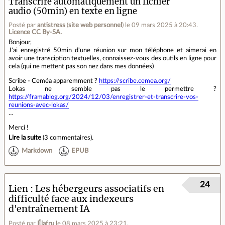
Transcrire automatiquement un fichier
audio (50min) en texte en ligne
Posté par
antistress
(
site web personnel
)
le 09 mars 2025 à 20:43
.
Licence CC By‑SA.
Bonjour,
J'ai enregistré 50min d'une réunion sur mon téléphone et aimerai en
avoir une transciption textuelles, connaissez-vous des outils en ligne pour
cela (qui ne mettent pas son nez dans mes données)
Scribe - Ceméa apparemment ?
https://scribe.cemea.org/
Lokas ne semble pas le permettre ?
https://framablog.org/2024/12/03/enregistrer-et-transcrire-vos-
reunions-avec-lokas/
…
Merci !
Lire la suite
(
3 commentaires
).
Markdown
EPUB
24
Lien
Les hébergeurs associatifs en
difficulté face aux indexeurs
d'entraînement IA
Posté par
Élafru
le 08 mars 2025 à 23:21
.