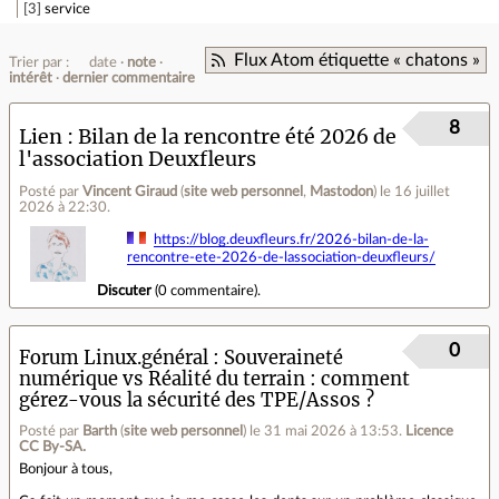
3
service
Flux Atom étiquette « chatons »
Trier par :
date
note
intérêt
dernier commentaire
8
Lien
Bilan de la rencontre été 2026 de
l'association Deuxfleurs
Posté par
Vincent Giraud
(
site web personnel
,
Mastodon
)
le 16 juillet
2026 à 22:30
.
https://blog.deuxfleurs.fr/2026-bilan-de-la-
rencontre-ete-2026-de-lassociation-deuxfleurs/
Discuter
(
0 commentaire
).
0
Forum Linux.général
Souveraineté
numérique vs Réalité du terrain : comment
gérez-vous la sécurité des TPE/Assos ?
Posté par
Barth
(
site web personnel
)
le 31 mai 2026 à 13:53
.
Licence
CC By‑SA.
Bonjour à tous,