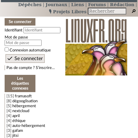
Dépêches
Journaux
Liens
Forums
Rédaction
🎙️ Projets Libres
Se connecter
Identifiant
Mot de passe
Connexion automatique
Pas de compte ? S’inscrire…
Les
étiquettes
connexes
15
framasoft
8
dégooglisation
5
hébergement
4
nextcloud
4
april
4
éthique
4
auto-hébergement
3
gafam
3
jitsi