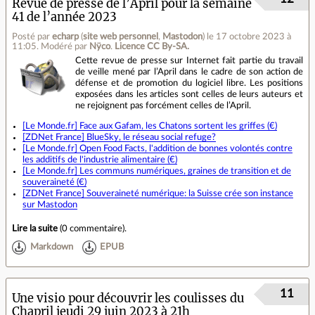
Revue de presse de l’April pour la semaine
41 de l’année 2023
Posté par
echarp
(
site web personnel
,
Mastodon
)
le 17 octobre 2023 à
11:05
.
Modéré par
Nÿco
.
Licence CC By‑SA.
Cette revue de presse sur Internet fait partie du travail
de veille mené par l’April dans le cadre de son action de
défense et de promotion du logiciel libre. Les positions
exposées dans les articles sont celles de leurs auteurs et
ne rejoignent pas forcément celles de l’April.
[Le Monde.fr] Face aux Gafam, les Chatons sortent les griffes (€)
[ZDNet France] BlueSky, le réseau social refuge?
[Le Monde.fr] Open Food Facts, l'addition de bonnes volontés contre
les additifs de l'industrie alimentaire (€)
[Le Monde.fr] Les communs numériques, graines de transition et de
souveraineté (€)
[ZDNet France] Souveraineté numérique: la Suisse crée son instance
sur Mastodon
Lire la suite
(
0 commentaire
).
Markdown
EPUB
11
Une visio pour découvrir les coulisses du
Chapril jeudi 29 juin 2023 à 21h