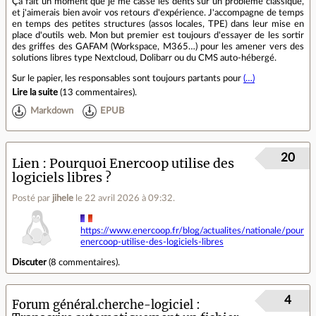
Ça fait un moment que je me casse les dents sur un problème classique,
et j'aimerais bien avoir vos retours d'expérience. J'accompagne de temps
en temps des petites structures (assos locales, TPE) dans leur mise en
place d'outils web. Mon but premier est toujours d'essayer de les sortir
des griffes des GAFAM (Workspace, M365…) pour les amener vers des
solutions libres type Nextcloud, Dolibarr ou du CMS auto-hébergé.
Sur le papier, les responsables sont toujours partants pour
(…)
Lire la suite
(
13 commentaires
).
Markdown
EPUB
20
Lien
Pourquoi Enercoop utilise des
logiciels libres ?
Posté par
jihele
le 22 avril 2026 à 09:32
.
https://www.enercoop.fr/blog/actualites/nationale/pourquo
enercoop-utilise-des-logiciels-libres
Discuter
(
8 commentaires
).
4
Forum général.cherche-logiciel