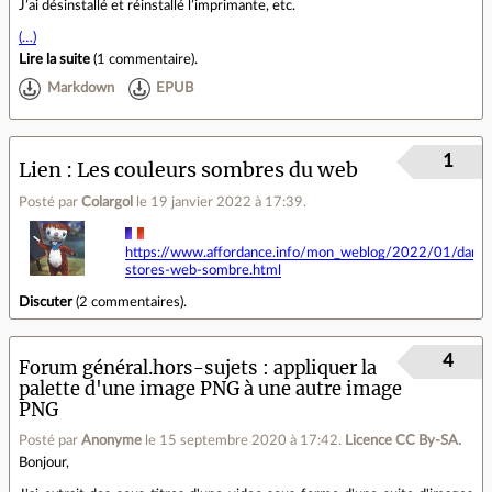
J’ai désinstallé et réinstallé l’imprimante, etc.
(…)
Lire la suite
(
1 commentaire
).
Markdown
EPUB
1
Lien
Les couleurs sombres du web
Posté par
Colargol
le 19 janvier 2022 à 17:39
.
https://www.affordance.info/mon_weblog/2022/01/dark-
stores-web-sombre.html
Discuter
(
2 commentaires
).
4
Forum général.hors-sujets
appliquer la
palette d'une image PNG à une autre image
PNG
Posté par
Anonyme
le 15 septembre 2020 à 17:42
.
Licence CC By‑SA.
Bonjour,