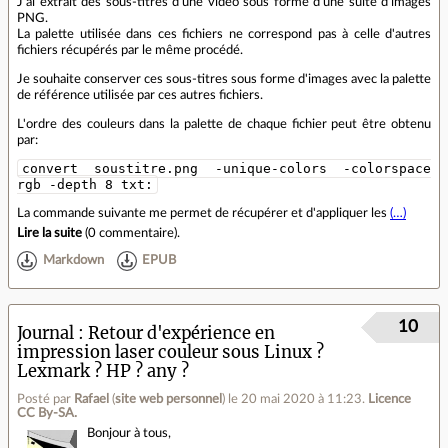
J'ai extrait des sous-titres d'une video sous forme d'une suite d'images
PNG.
La palette utilisée dans ces fichiers ne correspond pas à celle d'autres
fichiers récupérés par le même procédé.
Je souhaite conserver ces sous-titres sous forme d'images avec la palette
de référence utilisée par ces autres fichiers.
L'ordre des couleurs dans la palette de chaque fichier peut être obtenu
par:
convert soustitre.png -unique-colors -colorspace
rgb -depth 8 txt:
La commande suivante me permet de récupérer et d'appliquer les
(…)
Lire la suite
(
0 commentaire
).
Markdown
EPUB
10
Journal
Retour d'expérience en
impression laser couleur sous Linux ?
Lexmark ? HP ? any ?
Posté par
Rafael
(
site web personnel
)
le 20 mai 2020 à 11:23
.
Licence
CC By‑SA.
Bonjour à tous,