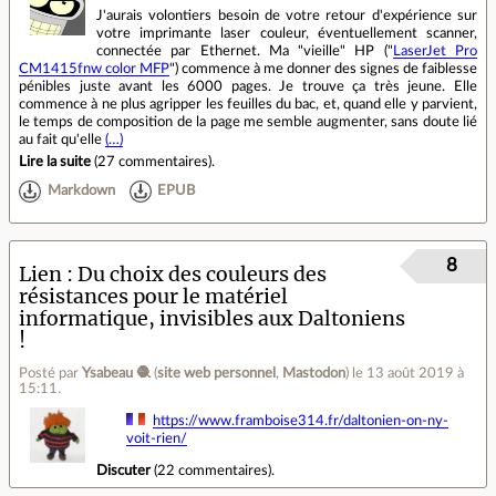
J'aurais volontiers besoin de votre retour d'expérience sur
votre imprimante laser couleur, éventuellement scanner,
connectée par Ethernet. Ma "vieille" HP ("
LaserJet Pro
CM1415fnw color MFP
") commence à me donner des signes de faiblesse
pénibles juste avant les 6000 pages. Je trouve ça très jeune. Elle
commence à ne plus agripper les feuilles du bac, et, quand elle y parvient,
le temps de composition de la page me semble augmenter, sans doute lié
au fait qu'elle
(…)
Lire la suite
(
27 commentaires
).
Markdown
EPUB
8
Lien
Du choix des couleurs des
résistances pour le matériel
informatique, invisibles aux Daltoniens
!
Posté par
Ysabeau 🧶
(
site web personnel
,
Mastodon
)
le 13 août 2019 à
15:11
.
https://www.framboise314.fr/daltonien-on-ny-
voit-rien/
Discuter
(
22 commentaires
).