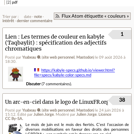
2
pdf
Flux Atom étiquette « couleurs »
Trier par :
date
note
intérêt
dernier commentaire
1
Lien
Les termes de couleur en kabyle
(Taqbaylit) : spécification des adjectifs
chromatiques
Posté par
Ysabeau 🧶
(
site web personnel
,
Mastodon
)
le 09 août 2026 à
18:30
.
https://kabyle-specs.github.io/viewer.html?
file=specs/kabyle-color-specs.md
Discuter
(
7 commentaires
).
38
Un arc-en-ciel dans le logo de LinuxFR.org
Posté par
Ysabeau 🧶
(
site web personnel
,
Mastodon
)
le 24 juin 2026 à
15:12
.
Édité par
Julien Jorge
.
Modéré par
Julien Jorge
.
Licence
CC By‑SA.
Le mois de juin est le mois des fiertés. C’est l’occasion de
diverses mobilisations en faveur des droits des personnes