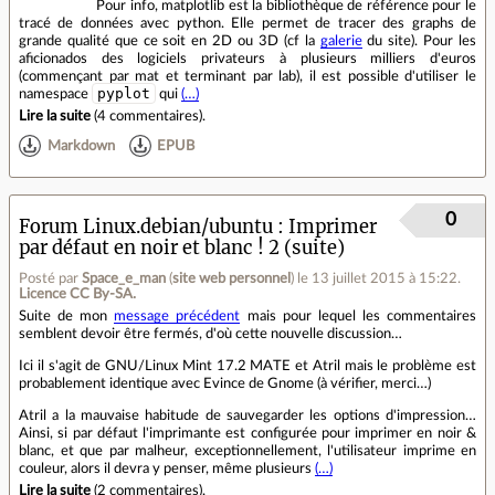
Pour info, matplotlib est la bibliothèque de référence pour le
tracé de données avec python. Elle permet de tracer des graphs de
grande qualité que ce soit en 2D ou 3D (cf la
galerie
du site). Pour les
aficionados des logiciels privateurs à plusieurs milliers d'euros
(commençant par mat et terminant par lab), il est possible d'utiliser le
pyplot
namespace
qui
(…)
Lire la suite
(
4 commentaires
).
Markdown
EPUB
0
Forum Linux.debian/ubuntu
Imprimer
par défaut en noir et blanc ! 2 (suite)
Posté par
Space_e_man
(
site web personnel
)
le 13 juillet 2015 à 15:22
.
Licence CC By‑SA.
Suite de mon
message précédent
mais pour lequel les commentaires
semblent devoir être fermés, d'où cette nouvelle discussion…
Ici il s'agit de GNU/Linux Mint 17.2 MATE et Atril mais le problème est
probablement identique avec Evince de Gnome (à vérifier, merci…)
Atril a la mauvaise habitude de sauvegarder les options d'impression…
Ainsi, si par défaut l'imprimante est configurée pour imprimer en noir &
blanc, et que par malheur, exceptionnellement, l'utilisateur imprime en
couleur, alors il devra y penser, même plusieurs
(…)
Lire la suite
(
2 commentaires
).