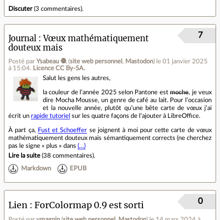
Discuter
(
3 commentaires
).
7
Journal
Vœux mathématiquement
douteux mais
Posté par
Ysabeau 🧶
(
site web personnel
,
Mastodon
)
le 01 janvier 2025
à 15:04
.
Licence CC By‑SA.
Salut les gens les autres,
la couleur de l’année 2025 selon Pantone est
moche
, je veux
dire Mocha Mousse, un genre de café au lait. Pour l’occasion
et la nouvelle année, plutôt qu’une bête carte de vœux j’ai
écrit un
rapide tutoriel
sur les quatre façons de l’ajouter à LibreOffice.
À part ça,
Fust et Schoeffer
se joignent à moi pour cette carte de vœux
mathématiquement douteux mais sémantiquement corrects (ne cherchez
pas le signe « plus » dans
(…)
Lire la suite
(
38 commentaires
).
Markdown
EPUB
0
Lien
ForColormap 0.9 est sorti
Posté par
vmagnin
(
site web personnel
,
Mastodon
)
le 14 mars 2024 à