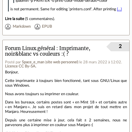
lpadmin -p PRINTER -o print-color-mode-default=color
is not permanent. Same for editing 'printers.conf'. After printing
(…)
Lire la suite
(
5 commentaires
).
Markdown
EPUB
2
Forum Linux.général
Imprimante,
noir&blanc vs couleurs :( ?
Posté par
Space_e_man
(
site web personnel
)
le 28 mars 2022 à 12:02
.
Licence CC By‑SA.
Bonjour,
Cette imprimante à toujours bien fonctionné, tant sous GNU/Linux que
sous Windows.
Nous avons toujours su imprimer en couleur.
Dans les bureaux, certains postes sont « en Mint 18 » et certains autre
« en Manjaro ». Je suis en retard dans mon projet de tout mettre en
Manjaro. Heureusement !
Depuis une certaine mise à jour, cela fait ± 2 semaines, nous ne
parvenons plus à imprimer en couleur sous Manjaro :(