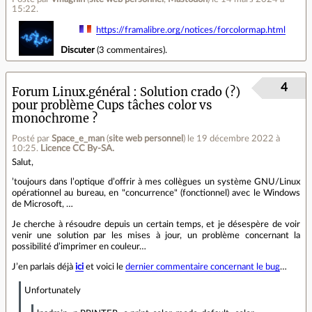
15:22
.
https://framalibre.org/notices/forcolormap.html
Discuter
(
3 commentaires
).
4
Forum Linux.général
Solution crado (?)
pour problème Cups tâches color vs
monochrome ?
Posté par
Space_e_man
(
site web personnel
)
le 19 décembre 2022 à
10:25
.
Licence CC By‑SA.
Salut,
’toujours dans l’optique d’offrir à mes collègues un système GNU/Linux
opérationnel au bureau, en "concurrence" (fonctionnel) avec le Windows
de Microsoft, …
Je cherche à résoudre depuis un certain temps, et je désespère de voir
venir une solution par les mises à jour, un problème concernant la
possibilité d’imprimer en couleur…
J’en parlais déjà
ici
et voici le
dernier commentaire concernant le bug
…
Unfortunately