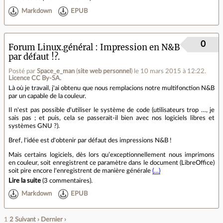
Markdown
EPUB
0
Forum Linux.général
Impression en N&B
par défaut !?.
Posté par
Space_e_man
(
site web personnel
)
le 10 mars 2015 à 12:22
.
Licence CC By‑SA.
Là où je travail, j'ai obtenu que nous remplacions notre multifonction N&B
par un capable de la couleur.
Il n'est pas possible d'utiliser le système de code (utilisateurs trop …, je
sais pas ; et puis, cela se passerait-il bien avec nos logiciels libres et
systèmes GNU ?).
Bref, l'idée est d'obtenir par défaut des impressions N&B !
Mais certains logiciels, dès lors qu’exceptionnellement nous imprimons
en couleur, soit enregistrent ce paramètre dans le document (LibreOffice)
soit pire encore l'enregistrent de manière générale
(…)
Lire la suite
(
3 commentaires
).
Markdown
EPUB
1
2
Suivant ›
Dernier ›