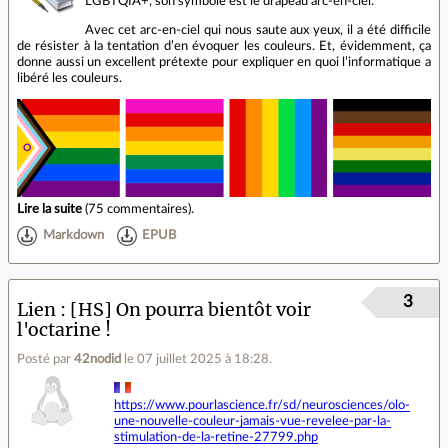
LGBTQIA+, son symbole est le drapeau arc-en-ciel.
Avec cet arc-en-ciel qui nous saute aux yeux, il a été difficile
de résister à la tentation d’en évoquer les couleurs. Et, évidemment, ça
donne aussi un excellent prétexte pour expliquer en quoi l’informatique a
libéré les couleurs.
Lire la suite
(
75 commentaires
).
Markdown
EPUB
3
Lien
[HS] On pourra bientôt voir
l'octarine !
Posté par
42nodid
le 07 juillet 2025 à 18:28
.
https://www.pourlascience.fr/sd/neurosciences/olo-
une-nouvelle-couleur-jamais-vue-revelee-par-la-
stimulation-de-la-retine-27799.php