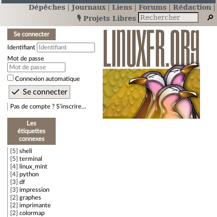
Dépêches
Journaux
Liens
Forums
Rédaction
🎙️ Projets Libres
Se connecter
Identifiant
Mot de passe
Connexion automatique
Pas de compte ? S’inscrire…
Les
étiquettes
connexes
5
shell
5
terminal
4
linux_mint
4
python
3
df
3
impression
2
graphes
2
imprimante
2
colormap