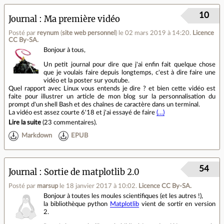
10
Journal
Ma première vidéo
Posté par
reynum
(
site web personnel
)
le 02 mars 2019 à 14:20
.
Licence
CC By‑SA.
Bonjour à tous,
Un petit journal pour dire que j'ai enfin fait quelque chose
que je voulais faire depuis longtemps, c'est à dire faire une
vidéo et la poster sur youtube.
Quel rapport avec Linux vous entends je dire ? et bien cette vidéo est
faite pour illustrer un article de mon blog sur la personnalisation du
prompt d'un shell Bash et des chaînes de caractère dans un terminal.
La vidéo est assez courte 6'18 et j'ai essayé de faire
(…)
Lire la suite
(
23 commentaires
).
Markdown
EPUB
54
Journal
Sortie de matplotlib 2.0
Posté par
marsup
le 18 janvier 2017 à 10:02
.
Licence CC By‑SA.
Bonjour à toutes les moules scientifiques (et les autres !),
la bibliothèque python
Matplotlib
vient de sortir en version
2.