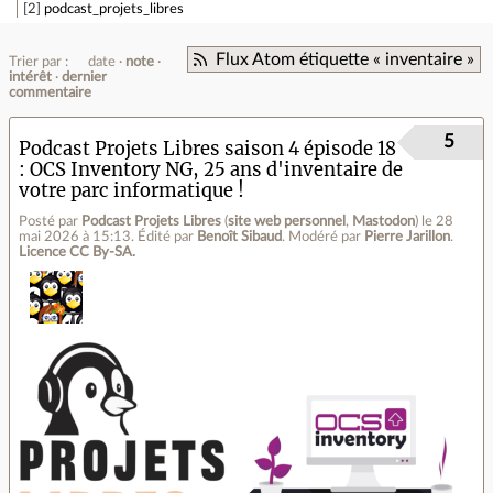
2
podcast_projets_libres
Flux Atom étiquette « inventaire »
Trier par :
date
note
intérêt
dernier
commentaire
5
Podcast Projets Libres saison 4 épisode 18
: OCS Inventory NG, 25 ans d'inventaire de
votre parc informatique !
Posté par
Podcast Projets Libres
(
site web personnel
,
Mastodon
)
le 28
mai 2026 à 15:13
.
Édité par
Benoît Sibaud
.
Modéré par
Pierre Jarillon
.
Licence CC By‑SA.