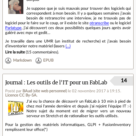
Je suppose que je suis mauvais pour trouver des logiciels qui
correspondent à mon besoin. Il y a quelques semaines j’avais
besoin de retranscrire une interview, je ne trouvais pas de
logiciel pour le faire sur le coup, or il existe le site
otranscribe
ou le logiciel
Parlatype
, j’ai découvert ces deux possibilités quelques jours après avoir
galéré avec mpv et gedit…
Je travaille dans une UMR (un institut de recherche) et j’avais besoin
d’inventorier notre matériel (lasers
(…)
Lire la suite
(
15 commentaires
).
Markdown
EPUB
14
Journal
Les outils de l'IT pour un FabLab
Posté par
BAud
(
site web personnel
)
le 02 novembre 2017 à 19:15
.
Licence CC By‑SA.
J'ai eu la chance de découvrir un FabLab à 10 min à pied de
chez moi l'année dernière et depuis j'ai rejoint l'équipe IT :-)
Notre sujet du moment est de migrer vers un nouveau
serveur en Stretch et de rationaliser les outils utilisés.
Pour la gestion des matériels informatiques, GLPI + FusionInventory
remplissent leur office(*)