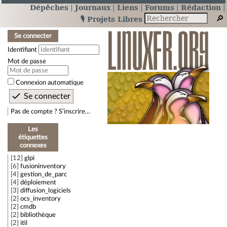
Dépêches
Journaux
Liens
Forums
Rédaction
🎙️ Projets Libres
Se connecter
Identifiant
Mot de passe
Connexion automatique
Pas de compte ? S’inscrire…
Les
étiquettes
connexes
12
glpi
6
fusioninventory
4
gestion_de_parc
4
déploiement
3
diffusion_logiciels
2
ocs_inventory
2
cmdb
2
bibliothèque
2
itil