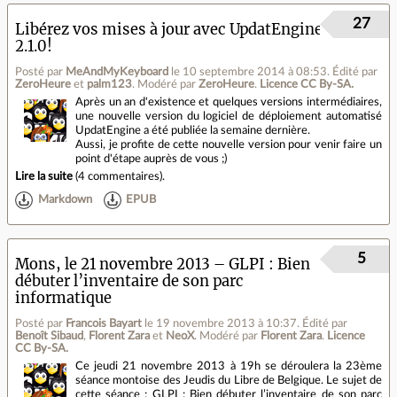
27
Libérez vos mises à jour avec UpdatEngine
2.1.0!
Posté par
MeAndMyKeyboard
le 10 septembre 2014 à 08:53
.
Édité par
ZeroHeure
et
palm123
.
Modéré par
ZeroHeure
.
Licence CC By‑SA.
Après un an d'existence et quelques versions intermédiaires,
une nouvelle version du logiciel de déploiement automatisé
UpdatEngine a été publiée la semaine dernière.
Aussi, je profite de cette nouvelle version pour venir faire un
point d'étape auprès de vous ;)
Lire la suite
(
4 commentaires
).
Markdown
EPUB
5
Mons, le 21 novembre 2013 – GLPI : Bien
débuter l’inventaire de son parc
informatique
Posté par
Francois Bayart
le 19 novembre 2013 à 10:37
.
Édité par
Benoît Sibaud
,
Florent Zara
et
NeoX
.
Modéré par
Florent Zara
.
Licence
CC By‑SA.
Ce jeudi 21 novembre 2013 à 19h se déroulera la 23ème
séance montoise des Jeudis du Libre de Belgique. Le sujet de
cette séance : GLPI : Bien débuter l’inventaire de son parc