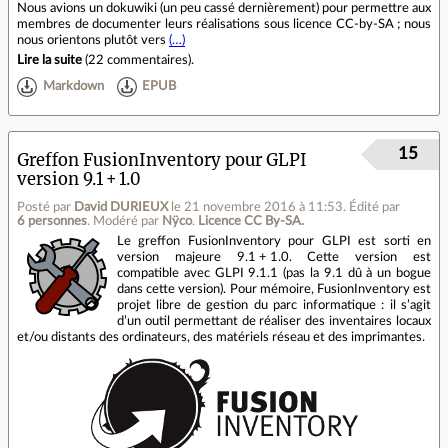
Nous avions un dokuwiki (un peu cassé dernièrement) pour permettre aux
membres de documenter leurs réalisations sous licence CC-by-SA ; nous
nous orientons plutôt vers
(…)
Lire la suite
(
22 commentaires
).
Markdown
EPUB
15
Greffon FusionInventory pour GLPI
version 9.1 + 1.0
Posté par
David DURIEUX
le 21 novembre 2016 à 11:53
.
Édité par
6 personnes
.
Modéré par
Nÿco
.
Licence CC By‑SA.
Le greffon FusionInventory pour GLPI est sorti en
version majeure 9.1 + 1.0. Cette version est
compatible avec GLPI 9.1.1 (pas la 9.1 dû à un bogue
dans cette version). Pour mémoire, FusionInventory est
projet libre de gestion du parc informatique : il s’agit
d’un outil permettant de réaliser des inventaires locaux
et/ou distants des ordinateurs, des matériels réseau et des imprimantes.