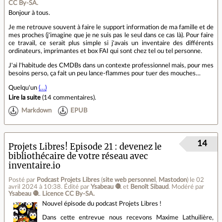
CC By‑SA.
Bonjour à tous.
Je me retrouve souvent à faire le support information de ma famille et de
mes proches (j'imagine que je ne suis pas le seul dans ce cas là). Pour faire
ce travail, ce serait plus simple si j'avais un inventaire des différents
ordinateurs, imprimantes et box FAI qui sont chez tel ou tel personne.
J'ai l'habitude des CMDBs dans un contexte professionnel mais, pour mes
besoins perso, ça fait un peu lance-flammes pour tuer des mouches…
Quelqu'un
(…)
Lire la suite
(
14 commentaires
).
Markdown
EPUB
14
Projets Libres! Episode 21 : devenez le
bibliothécaire de votre réseau avec
inventaire.io
Posté par
Podcast Projets Libres
(
site web personnel
,
Mastodon
)
le 02
avril 2024 à 10:38
.
Édité par
Ysabeau 🧶
et
Benoît Sibaud
.
Modéré par
Ysabeau 🧶
.
Licence CC By‑SA.
Nouvel épisode du podcast Projets Libres !
Dans cette entrevue nous recevons Maxime Lathuilière,