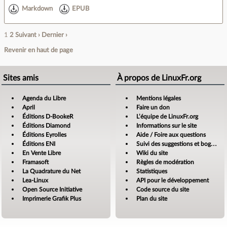
Markdown
EPUB
1
2
Suivant ›
Dernier ›
Revenir en haut de page
Sites amis
À propos de LinuxFr.org
Agenda du Libre
Mentions légales
April
Faire un don
Éditions D-BookeR
L’équipe de LinuxFr.org
Éditions Diamond
Informations sur le site
Éditions Eyrolles
Aide / Foire aux questions
Éditions ENI
Suivi des suggestions et bogues
En Vente Libre
Wiki du site
Framasoft
Règles de modération
La Quadrature du Net
Statistiques
Lea-Linux
API pour le développement
Open Source Initiative
Code source du site
Imprimerie Grafik Plus
Plan du site