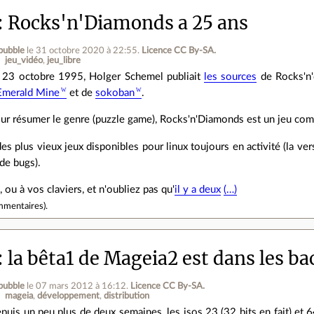
Rocks'n'Diamonds a 25 ans
bubble
le 31 octobre 2020 à 22:55
.
Licence CC By‑SA.
jeu_vidéo
jeu_libre
 23 octobre 1995, Holger Schemel publiait
les sources
de Rocks'n'
Emerald Mine
et de
sokoban
.
ur résumer le genre (puzzle game), Rocks'n'Diamonds est un jeu combi
des plus vieux jeux disponibles pour linux toujours en activité (la v
de bugs).
 ou à vos claviers, et n'oubliez pas qu'
il y a deux
(…)
mmentaires
).
la bêta1 de Mageia2 est dans les ba
bubble
le 07 mars 2012 à 16:12
.
Licence CC By‑SA.
mageia
développement
distribution
puis un peu plus de deux semaines, les isos 23 (32 bits en fait) et 6