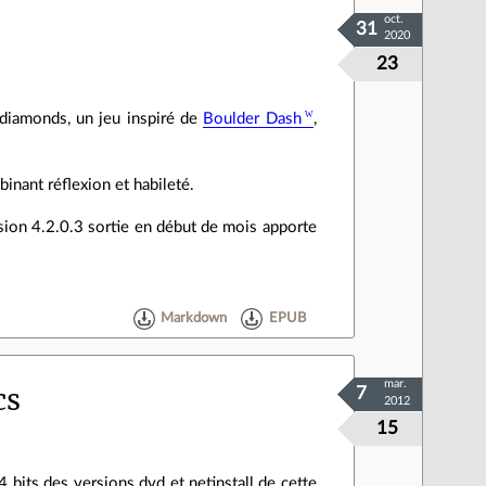
oct.
31
2020
23
diamonds, un jeu inspiré de
Boulder Dash
,
nant réflexion et habileté.
ersion 4.2.0.3 sortie en début de mois apporte
Markdown
EPUB
mar.
cs
7
2012
15
4 bits des versions dvd et netinstall de cette