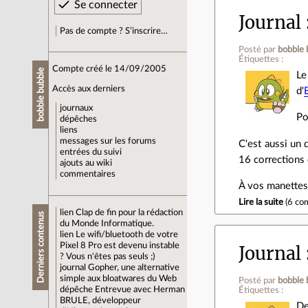
Journal
Pas de compte ? S’inscrire…
Posté par
bobble 
Étiquettes :
Compte créé le 14/09/2005
bobble bubble
Le
Accès aux derniers
d'
journaux
Po
dépêches
liens
messages sur les forums
C'est aussi un 
entrées du suivi
16 corrections 
ajouts au wiki
commentaires
À vos manettes,
Lire la suite
(
6 co
lien
Clap de fin pour la rédaction
Derniers contenus
du Monde Informatique.
lien
Le wifi/bluetooth de votre
Pixel 8 Pro est devenu instable
Journal
? Vous n'êtes pas seuls ;)
journal
Gopher, une alternative
simple aux bloatwares du Web
Posté par
bobble 
dépêche
Entrevue avec Herman
Étiquettes :
BRULE, développeur
De