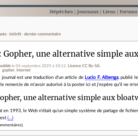
Dépêches
Journaux
Liens
Forums
note
intérêt
dernier commentaire
Gopher, une alternative simple au
bubble
le 04 septembre 2025 à 10:12
.
Licence CC By‑SA.
gopher
internet
 journal est une traduction d'un article de
Lucio F. Albenga
, publié 
 le remercie de m'avoir autorisé à la poster ici et j'espère qu'il ne m
opher, une alternative simple aux bloa
 en 1993, le Web n'était qu'un simple système de partage de fichier
l est
(…)
ommentaires
).