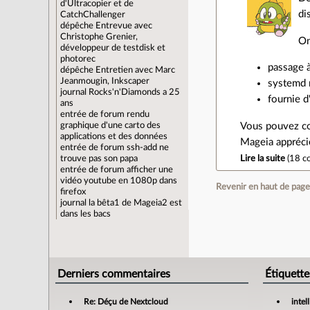
d'Ultracopier et de
di
CatchChallenger
dépêche
Entrevue avec
Christophe Grenier,
On
développeur de testdisk et
photorec
passage à
dépêche
Entretien avec Marc
Jeanmougin, Inkscaper
systemd r
journal
Rocks'n'Diamonds a 25
fournie d
ans
entrée de forum
rendu
graphique d'une carto des
Vous pouvez co
applications et des données
Mageia appréci
entrée de forum
ssh-add ne
trouve pas son papa
Lire la suite
(
18 c
entrée de forum
afficher une
vidéo youtube en 1080p dans
Revenir en haut de pag
firefox
journal
la bêta1 de Mageia2 est
dans les bacs
Derniers commentaires
Étiquette
Re: Déçu de Nextcloud
intel