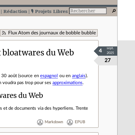
Rédaction
🎙️ Projets Libres
Flux Atom des journaux de bobble bubble
sept.
x bloatwares du Web
4
2025
27
le 30 août (source en
espagnol
ou en
anglais
).
'en voudra pas trop pour ses
approximations
.
twares du Web
s et de documents via des hyperliens. Trente
Markdown
EPUB