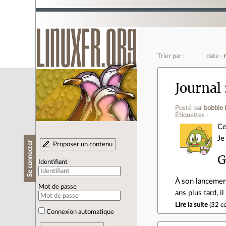
Trier par :
date
Journal
Posté par
bobble 
Étiquettes :
Ce
Je
Se connecter
Proposer un contenu
G
Identifiant
À son lancement
Mot de passe
ans plus tard, i
Lire la suite
(
32 c
Connexion automatique